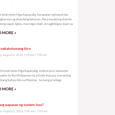
,781 total views
 total views Mga Kapanalig, karapatan ng bawat tao
gkaroon ng disenteng tahanan. Para masabing disente,
tong sapat, ligtas, may seguridad, at nagbibigay-daan sa
 MORE »
 nakatutuwang biro
y, August 4, 2026 7:00 am
7:00 am
0,704 total views
4 total views Mga Kapanalig, mabuti pa si Japanese
ador to the Philippines na si Endo Kazuya, maraming
liang bahay dito sa Pilipinas. Sa isang privilege
 MORE »
ang papasan ng system-loss?
, August 3, 2026 7:00 am
7:00 am