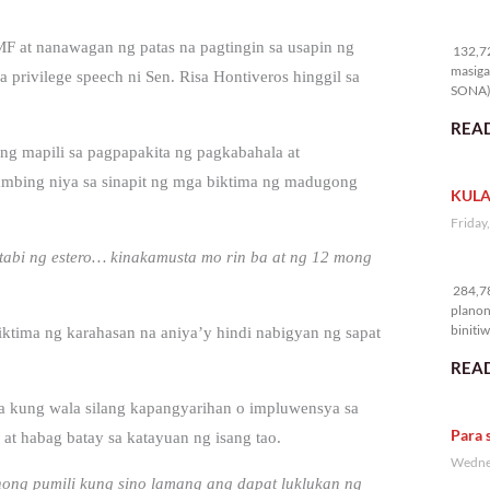
13
F at nanawagan ng patas na pagtingin sa usapin ng
132,72
masiga
 privilege speech ni Sen. Risa Hontiveros hinggil sa
SONA) 
READ
ng mapili sa pagpapakita ng pagkabahala at
hambing niya sa sinapit ng mga biktima ng madugong
KULA
Friday
bi ng estero… kinakamusta mo rin ba at ng 12 mong
28
284,78
planon
binitiw
biktima ng karahasan na aniya’y hindi nabigyan ng sapat
kulang.
READ
na kung wala silang kapangyarihan o impluwensya sa
Para 
n at habag batay sa katayuan ng isang tao.
Wednes
ong pumili kung sino lamang ang dapat luklukan ng