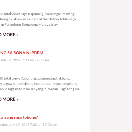
2,723 total views
3 total views Mga Kapanalig, isa sa mga umani ng
bong palakpakan sa State of the Nation Address (o
ni Pangulong Bongbong Marcos Jr ay
 MORE »
NG SA SONA NI PBBM
, July 31, 2026 7:00 am
7:00 am
4,780 total views
0 total views Kapanalig, sa anumang hakbang.,
g gagawin., polisiyang ipapatupad.,mga pangakong
an, o mga usapin na sadyang iniiwasan. Lagi itong may
 Hindi ibig sabihin,
 MORE »
sa isang smartphone?
day, July 29, 2026 7:00 am
7:00 am