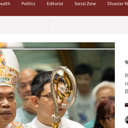
ealth
Politics
Editorial
Social Zone
Disaster 
K
n
B