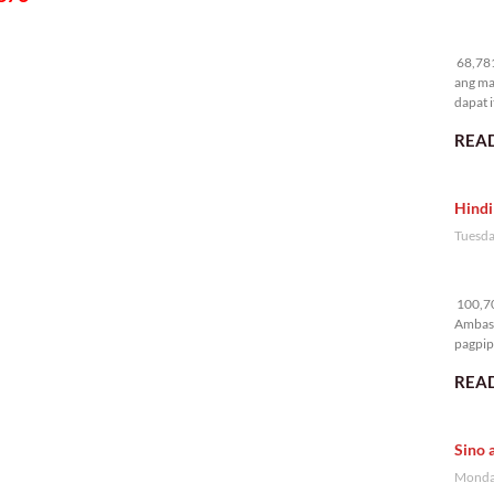
68
68,781
ang ma
dapat i
READ
Hindi
Tuesda
10
100,70
Ambass
pagpipi
READ
Sino 
Monday