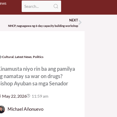
News
NEXT
Next
NHCP, nagsagawa ng 6-day capacity building workshop
Cultural
,
Latest News
,
Politics
inamusta niyo rin ba ang pamilya
g namatay sa war on drugs?
ishop Ayuban sa mga Senador
May 22, 2026
11:59 am
Michael Añonuevo