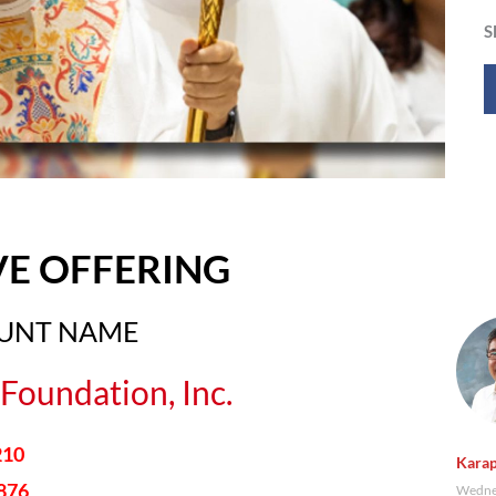
S
VE OFFERING
OUNT NAME
Foundation, Inc.
210
Karap
876
Wednes