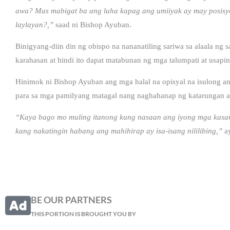
awa? Mas mabigat ba ang luha kapag ang umiiyak ay may posisy
laylayan?,”
saad ni Bishop Ayuban.
Binigyang-diin din ng obispo na nananatiling sariwa sa alaala ng 
karahasan at hindi ito dapat matabunan ng mga talumpati at usaping
Hinimok ni Bishop Ayuban ang mga halal na opisyal na isulong an
para sa mga pamilyang matagal nang naghahanap ng katarungan a
“Kaya bago mo muling itanong kung nasaan ang iyong mga kasam
kang nakatingin habang ang mahihirap ay isa-isang nililibing,”
ay
BE OUR PARTNERS
THIS PORTION IS BROUGHT YOU BY