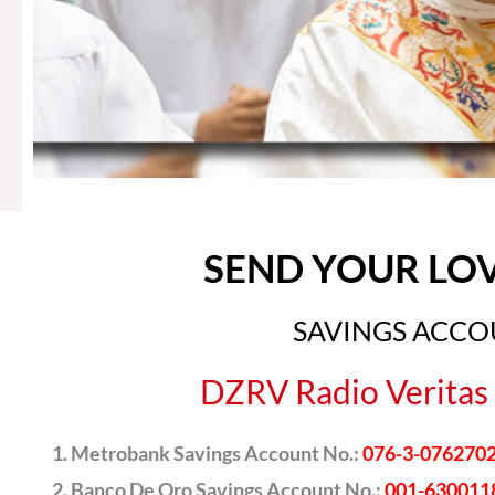
SEND YOUR LO
SAVINGS ACC
DZRV Radio Veritas 
Metrobank Savings Account No.:
076-3-076270
Banco De Oro Savings Account No.:
001-630011