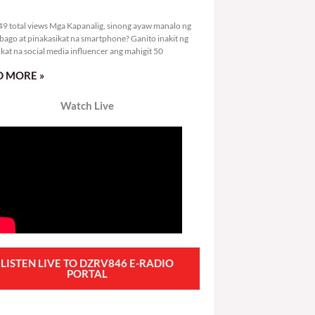
6,149 total views
9 total views Mga Kapanalig, sinong ayaw manalo ng
bago at pinakasikat na smartphone? Ganito inakit ng
ikat na social media influencer ang mahigit 50
 MORE »
Watch Live
LISTEN LIVE TO DZRV846 E-RADIO
PORTAL