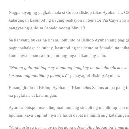
Nagpahayag ng pagkabahala si Cubao Bishop Elias Ayuban Jr., CM
katarungan kasunod ng naging reaksyon ni Senator Pia Cayetano sa
nangyaring gulo sa Senado noong May 13.
Sa kanyang bukas na liham, ipinunto ni Bishop Ayuban ang pagigi
pagpapahalaga sa buhay, kasunod ng insidente sa Senado, na ini
kampanya laban sa droga noong mga nakaraang taon.
“Noong gabi-gabing may duguang bangkay na nakahandusay sa ta
kasama ang naulilang pamilya?”
pahayag ni Bishop Ayuban.
Binanggit din ni Bishop Ayuban si Kian delos Santos at iba pang 
na pagkilala at katarungan.
Ayon sa obispo, madaling malimot ang sinapit ng mahihirap lalo 
lipunan, kaya’t iginiit niya na hindi dapat namimili ang katarunga
“Ang hustisya ba’y may paboritong adres? Ang habag ba’y marun