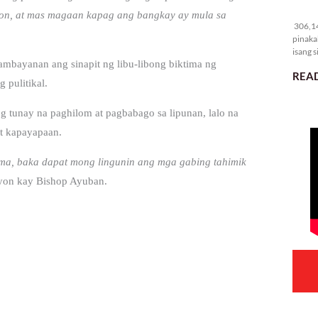
30
on, at mas magaan kapag ang bangkay ay mula sa
306,14
pinaka
isang s
sambayanan ang sinapit ng libu-libong biktima ng
READ
 pulitikal.
g tunay na paghilom at pagbabago sa lipunan, lalo na
t kapayapaan.
a, baka dapat mong lingunin ang mga gabing tahimik
on kay Bishop Ayuban.