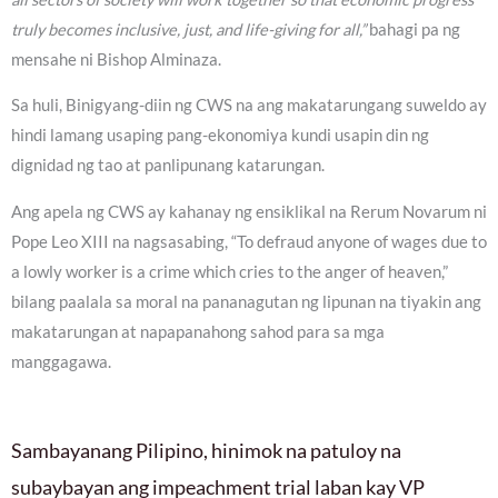
truly becomes inclusive, just, and life-giving for all,”
bahagi pa ng
mensahe ni Bishop Alminaza.
Sa huli, Binigyang-diin ng CWS na ang makatarungang suweldo ay
hindi lamang usaping pang-ekonomiya kundi usapin din ng
dignidad ng tao at panlipunang katarungan.
Ang apela ng CWS ay kahanay ng ensiklikal na Rerum Novarum ni
Pope Leo XIII na nagsasabing, “To defraud anyone of wages due to
a lowly worker is a crime which cries to the anger of heaven,”
bilang paalala sa moral na pananagutan ng lipunan na tiyakin ang
makatarungan at napapanahong sahod para sa mga
manggagawa.
Sambayanang Pilipino, hinimok na patuloy na
subaybayan ang impeachment trial laban kay VP