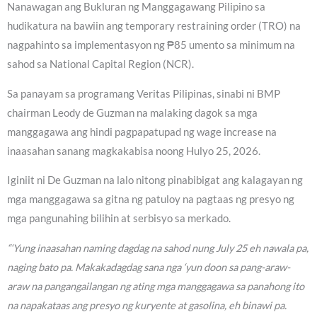
Nanawagan ang Bukluran ng Manggagawang Pilipino sa
hudikatura na bawiin ang temporary restraining order (TRO) na
nagpahinto sa implementasyon ng ₱85 umento sa minimum na
sahod sa National Capital Region (NCR).
Sa panayam sa programang Veritas Pilipinas, sinabi ni BMP
chairman Leody de Guzman na malaking dagok sa mga
manggagawa ang hindi pagpapatupad ng wage increase na
inaasahan sanang magkakabisa noong Hulyo 25, 2026.
Iginiit ni De Guzman na lalo nitong pinabibigat ang kalagayan ng
mga manggagawa sa gitna ng patuloy na pagtaas ng presyo ng
mga pangunahing bilihin at serbisyo sa merkado.
“‘Yung inaasahan naming dagdag na sahod nung July 25 eh nawala pa,
naging bato pa. Makakadagdag sana nga ‘yun doon sa pang-araw-
araw na pangangailangan ng ating mga manggagawa sa panahong ito
na napakataas ang presyo ng kuryente at gasolina, eh binawi pa.