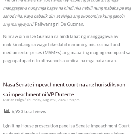
manggagawa nung mga bagay na hindi nila nabili nung mababa pa ang
sahod nila. Kaya babalik din, at sisigla ang ekonomiya kung gano’n
ang mangyayari.”
Paliwanag ni De Guzman.
Nilinaw din ni De Guzman na hindi lahat ng manggagawa ay
makikinabang sa wage hike dahil maraming micro, small and
medium enterprises (MSMEs) ang maaaring maging exempted sa
pagpapatupad nito alinsunod sa umiiral na mga patakaran.
Nasa Senate impeachment court na ang hurisdiksyon
sa impeachment ni VP Duterte
Marian Pulgo
Thursday, August 6, 2026 1:58 pm
6,933 total views
Iginiit ng House prosecution panel sa Senate Impeachment Court
na dapat dinggin at pagpasyahan ang impeachment case laban