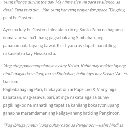
‘yung silence during the day. May time siya, na para sa silence, sa
dasal. Sana tayo din… Yan ‘yung kanyang prayer for peace.”
Dagdag
pa ni Fr. Gaston.
Ayon pa kay Fr. Gaston, ipinaalala rin ng Santo Papa na bagama’t
dumaraan sa iba’t ibang pagsubok ang Simbahan, ang
pananampalataya ng bawat Kristiyano ay dapat manatiling
nakasentro kay Hesukristo.
“Ang ating pananampalataya ay kay Kristo. Kahit may makita tayong
hindi maganda sa ilang tao sa Simbahan, balik tayo kay Kristo.”
Ani Fr.
Gaston.
Pagbabahagi ng Pari, hinikayat din ni Pope Leo XIV ang mga
kabataan, mag-asawa, pari, at mga nakatalaga sa buhay
paglilingkod na manatiling tapat sa kanilang bokasyon upang
ganap na maramdaman ang kaligayahang hatid ng Panginoon.
“‘Pag ibinigay natin ‘yung buhay natin sa Panginoon—kahit hindi sa