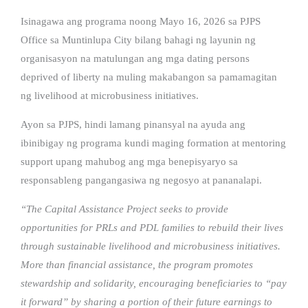
Isinagawa ang programa noong Mayo 16, 2026 sa PJPS
Office sa Muntinlupa City bilang bahagi ng layunin ng
organisasyon na matulungan ang mga dating persons
deprived of liberty na muling makabangon sa pamamagitan
ng livelihood at microbusiness initiatives.
Ayon sa PJPS, hindi lamang pinansyal na ayuda ang
ibinibigay ng programa kundi maging formation at mentoring
support upang mahubog ang mga benepisyaryo sa
responsableng pangangasiwa ng negosyo at pananalapi.
“The Capital Assistance Project seeks to provide
opportunities for PRLs and PDL families to rebuild their lives
through sustainable livelihood and microbusiness initiatives.
More than financial assistance, the program promotes
stewardship and solidarity, encouraging beneficiaries to “pay
it forward” by sharing a portion of their future earnings to