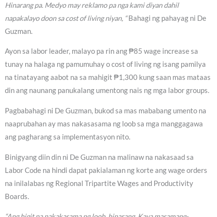
Hinarang pa. Medyo may reklamo pa nga kami diyan dahil
napakalayo doon sa cost of living niyan, “
Bahagi ng pahayag ni De
Guzman.
Ayon sa labor leader, malayo pa rin ang ₱85 wage increase sa
tunay na halaga ng pamumuhay o cost of living ng isang pamilya
na tinatayang aabot na sa mahigit ₱1,300 kung saan mas mataas
din ang naunang panukalang umentong nais ng mga labor groups.
Pagbabahagi ni De Guzman, bukod sa mas mababang umento na
naaprubahan ay mas nakasasama ng loob sa mga manggagawa
ang pagharang sa implementasyon nito.
Binigyang diin din ni De Guzman na malinaw na nakasaad sa
Labor Code na hindi dapat pakialaman ng korte ang wage orders
na inilalabas ng Regional Tripartite Wages and Productivity
Boards.
“Ang higit na nakakasama ng loob, hinarang. Kaya masamang-