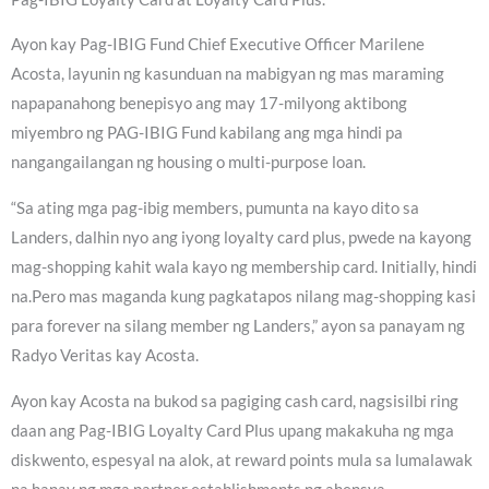
Ayon kay Pag-IBIG Fund Chief Executive Officer Marilene
Acosta, layunin ng kasunduan na mabigyan ng mas maraming
napapanahong benepisyo ang may 17-milyong aktibong
miyembro ng PAG-IBIG Fund kabilang ang mga hindi pa
nangangailangan ng housing o multi-purpose loan.
“Sa ating mga pag-ibig members, pumunta na kayo dito sa
Landers, dalhin nyo ang iyong loyalty card plus, pwede na kayong
mag-shopping kahit wala kayo ng membership card. Initially, hindi
na.Pero mas maganda kung pagkatapos nilang mag-shopping kasi
para forever na silang member ng Landers,” ayon sa panayam ng
Radyo Veritas kay Acosta.
Ayon kay Acosta na bukod sa pagiging cash card, nagsisilbi ring
daan ang Pag-IBIG Loyalty Card Plus upang makakuha ng mga
diskwento, espesyal na alok, at reward points mula sa lumalawak