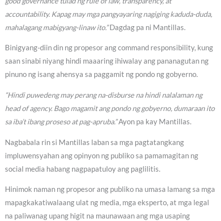
good governance tulad ng rule of law, transparency, at
accountability. Kapag may mga pangyayaring nagiging kaduda-duda,
mahalagang mabigyang-linaw ito.”
Dagdag pa ni Mantillas.
Binigyang-diin din ng propesor ang command responsibility, kung
saan sinabi niyang hindi maaaring ihiwalay ang pananagutan ng
pinuno ng isang ahensya sa paggamit ng pondo ng gobyerno.
“Hindi puwedeng may perang na-disburse na hindi nalalaman ng
head of agency. Bago magamit ang pondo ng gobyerno, dumaraan ito
sa iba’t ibang proseso at pag-apruba.”
Ayon pa kay Mantillas.
Nagbabala rin si Mantillas laban sa mga pagtatangkang
impluwensyahan ang opinyon ng publiko sa pamamagitan ng
social media habang nagpapatuloy ang paglilitis.
Hinimok naman ng propesor ang publiko na umasa lamang sa mga
mapagkakatiwalaang ulat ng media, mga eksperto, at mga legal
na paliwanag upang higit na maunawaan ang mga usaping