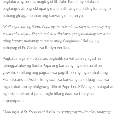
naglalaro ng tennis, maging si St. John Paul II ay kilala sa
paglangoy at pag-ski upang mapanatili ang mabuting kalusugan
habang ginagampanan ang kanyang ministeryo.
“Kailangan din ng Santo Papa ng exercise kaya tayo rin sana ay nag-
e-exercise tayo… Dapat malakas din tayo upang makapag-serve sa
ating kapwa, makapag-serve sa ating Panginoon.”
Bahagi ng
pahayag ni Fr. Gaston sa Radyo Veritas.
Pagbabahagi ni Fr. Gaston, pagbalik sa Vatican ay agad na
ipinagpatuloy ng Santo Papa ang kanyang mga pastoral na
gawain, kabilang ang pagdalo sa pagtitipon ng mga kabataang
Franciscans sa Assisi, kung saan sa kanyang pakikipag-usap sa
mga kabataan ay binigyang-diin ni Pope Leo XIV ang kahalagahan
ng katahimikan at panalangin bilang daan sa tunay na
kapayapaan.
“Sabi niya, si St. Francis of Assisi, ay ‘yung prayer life niya, talagang