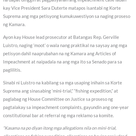
kay Vice President Sara Duterte matapos isantabi ng Korte
Suprema ang mga petisyong kumukuwestiyon sa naging proseso
ng Kamara.
Ayon kay House lead prosecutor at Batangas Rep. Gerville
Luistro, naging ‘moot’ o wala nang praktikal na saysay ang mga
petisyon dahil naaprubahan na ng Kamara ang Articles of
Impeachment at naipadala na ang mga ito sa Senado para sa
paglilitis.
Sinabi ni Luistro na kabilang sa mga usaping inihain sa Korte
Suprema ang sinasabing ‘mini-trial,” “fishing expedition,” at
paglabag ng House Committee on Justice sa proseso ng
pagtalakay sa impeachment complaints, gayundin ang one-year
constitutional bar at referral ng mga reklamo sa komite.
“Kasama na po diyan itong mga allegations nila on mini-trial,