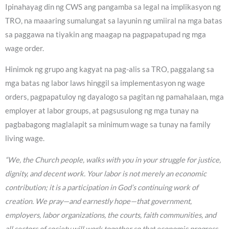
Ipinahayag din ng CWS ang pangamba sa legal na implikasyon ng
TRO, na maaaring sumalungat sa layunin ng umiiral na mga batas
sa paggawa na tiyakin ang maagap na pagpapatupad ng mga
wage order.
Hinimok ng grupo ang kagyat na pag-alis sa TRO, paggalang sa
mga batas ng labor laws hinggil sa implementasyon ng wage
orders, pagpapatuloy ng dayalogo sa pagitan ng pamahalaan, mga
employer at labor groups, at pagsusulong ng mga tunay na
pagbabagong maglalapit sa minimum wage sa tunay na family
living wage.
“We, the Church people, walks with you in your struggle for justice,
dignity, and decent work. Your labor is not merely an economic
contribution; it is a participation in God’s continuing work of
creation. We pray—and earnestly hope—that government,
employers, labor organizations, the courts, faith communities, and
all sectors of society will work together so that economic progress