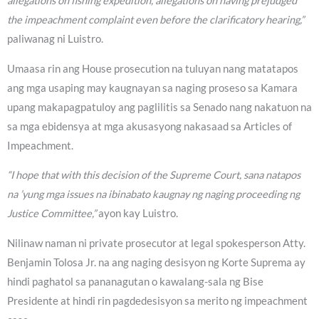
allegations on fishing expedition, allegations on having prejudged
the impeachment complaint even before the clarificatory hearing,”
paliwanag ni Luistro.
Umaasa rin ang House prosecution na tuluyan nang matatapos
ang mga usaping may kaugnayan sa naging proseso sa Kamara
upang makapagpatuloy ang paglilitis sa Senado nang nakatuon na
sa mga ebidensya at mga akusasyong nakasaad sa Articles of
Impeachment.
“I hope that with this decision of the Supreme Court, sana natapos
na ’yung mga issues na ibinabato kaugnay ng naging proceeding ng
Justice Committee,”
ayon kay Luistro.
Nilinaw naman ni private prosecutor at legal spokesperson Atty.
Benjamin Tolosa Jr. na ang naging desisyon ng Korte Suprema ay
hindi paghatol sa pananagutan o kawalang-sala ng Bise
Presidente at hindi rin pagdedesisyon sa merito ng impeachment