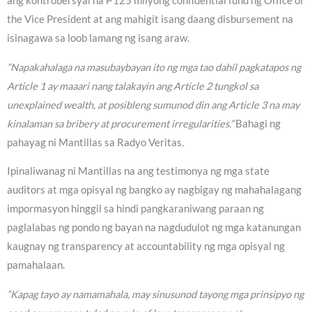
ang kontrobersyal na ₱125 milyong confidential fund ng Office of
the Vice President at ang mahigit isang daang disbursement na
isinagawa sa loob lamang ng isang araw.
“Napakahalaga na masubaybayan ito ng mga tao dahil pagkatapos ng
Article 1 ay maaari nang talakayin ang Article 2 tungkol sa
unexplained wealth, at posibleng sumunod din ang Article 3 na may
kinalaman sa bribery at procurement irregularities.”
Bahagi ng
pahayag ni Mantillas sa Radyo Veritas.
Ipinaliwanag ni Mantillas na ang testimonya ng mga state
auditors at mga opisyal ng bangko ay nagbigay ng mahahalagang
impormasyon hinggil sa hindi pangkaraniwang paraan ng
paglalabas ng pondo ng bayan na nagdudulot ng mga katanungan
kaugnay ng transparency at accountability ng mga opisyal ng
pamahalaan.
“Kapag tayo ay namamahala, may sinusunod tayong mga prinsipyo ng