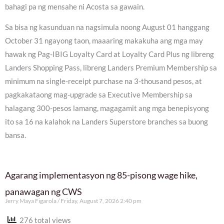
bahagi pa ng mensahe ni Acosta sa gawain.
Sa bisa ng kasunduan na nagsimula noong August 01 hanggang
October 31 ngayong taon, maaaring makakuha ang mga may
hawak ng Pag-IBIG Loyalty Card at Loyalty Card Plus ng libreng
Landers Shopping Pass, libreng Landers Premium Membership sa
minimum na single-receipt purchase na 3-thousand pesos, at
pagkakataong mag-upgrade sa Executive Membership sa
halagang 300-pesos lamang, magagamit ang mga benepisyong
ito sa 16 na kalahok na Landers Superstore branches sa buong
bansa.
Agarang implementasyon ng 85-pisong wage hike,
panawagan ng CWS
Jerry Maya Figarola
Friday, August 7, 2026 2:40 pm
276 total views