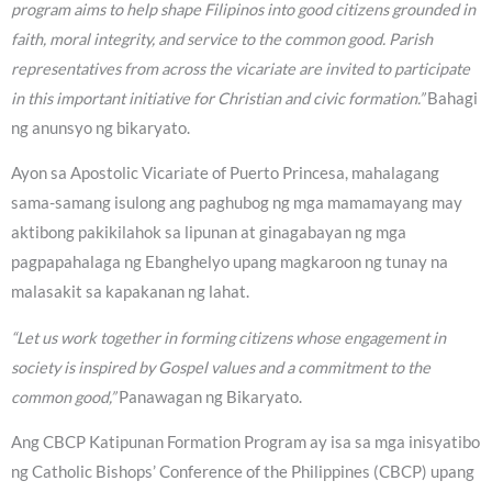
program aims to help shape Filipinos into good citizens grounded in
faith, moral integrity, and service to the common good. Parish
representatives from across the vicariate are invited to participate
in this important initiative for Christian and civic formation.”
Bahagi
ng anunsyo ng bikaryato.
Ayon sa Apostolic Vicariate of Puerto Princesa, mahalagang
sama-samang isulong ang paghubog ng mga mamamayang may
aktibong pakikilahok sa lipunan at ginagabayan ng mga
pagpapahalaga ng Ebanghelyo upang magkaroon ng tunay na
malasakit sa kapakanan ng lahat.
“Let us work together in forming citizens whose engagement in
society is inspired by Gospel values and a commitment to the
common good,”
Panawagan ng Bikaryato.
Ang CBCP Katipunan Formation Program ay isa sa mga inisyatibo
ng Catholic Bishops’ Conference of the Philippines (CBCP) upang