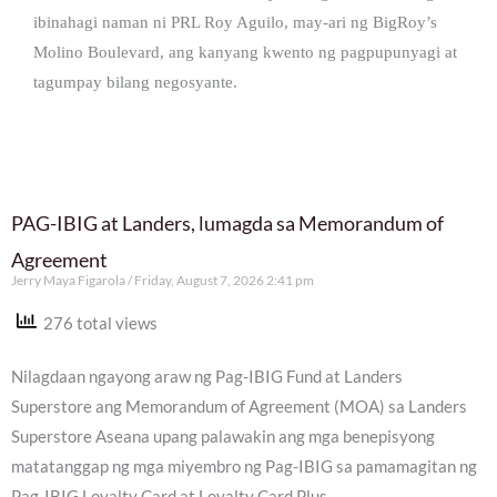
ibinahagi naman ni PRL Roy Aguilo, may-ari ng BigRoy’s
Molino Boulevard, ang kanyang kwento ng pagpupunyagi at
tagumpay bilang negosyante.
PAG-IBIG at Landers, lumagda sa Memorandum of
Agreement
Jerry Maya Figarola
Friday, August 7, 2026 2:41 pm
276 total views
Nilagdaan ngayong araw ng Pag-IBIG Fund at Landers
Superstore ang Memorandum of Agreement (MOA) sa Landers
Superstore Aseana upang palawakin ang mga benepisyong
matatanggap ng mga miyembro ng Pag-IBIG sa pamamagitan ng
Pag-IBIG Loyalty Card at Loyalty Card Plus.