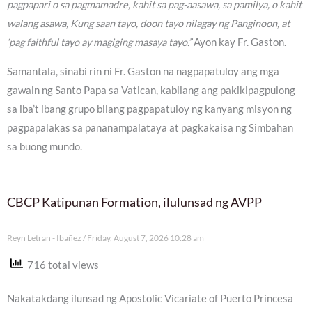
pagpapari o sa pagmamadre, kahit sa pag-aasawa, sa pamilya, o kahit
walang asawa, Kung saan tayo, doon tayo nilagay ng Panginoon, at
‘pag faithful tayo ay magiging masaya tayo.”
Ayon kay Fr. Gaston.
Samantala, sinabi rin ni Fr. Gaston na nagpapatuloy ang mga
gawain ng Santo Papa sa Vatican, kabilang ang pakikipagpulong
sa iba’t ibang grupo bilang pagpapatuloy ng kanyang misyon ng
pagpapalakas sa pananampalataya at pagkakaisa ng Simbahan
sa buong mundo.
CBCP Katipunan Formation, ilulunsad ng AVPP
Reyn Letran - Ibañez
Friday, August 7, 2026 10:28 am
716 total views
Nakatakdang ilunsad ng Apostolic Vicariate of Puerto Princesa