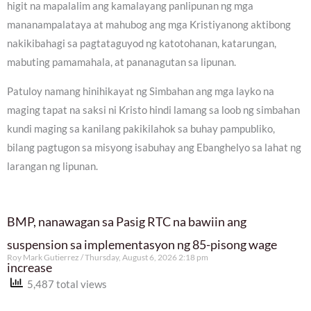
higit na mapalalim ang kamalayang panlipunan ng mga
mananampalataya at mahubog ang mga Kristiyanong aktibong
nakikibahagi sa pagtataguyod ng katotohanan, katarungan,
mabuting pamamahala, at pananagutan sa lipunan.
Patuloy namang hinihikayat ng Simbahan ang mga layko na
maging tapat na saksi ni Kristo hindi lamang sa loob ng simbahan
kundi maging sa kanilang pakikilahok sa buhay pampubliko,
bilang pagtugon sa misyong isabuhay ang Ebanghelyo sa lahat ng
larangan ng lipunan.
BMP, nanawagan sa Pasig RTC na bawiin ang
suspension sa implementasyon ng 85-pisong wage
Roy Mark Gutierrez
Thursday, August 6, 2026 2:18 pm
increase
5,487 total views