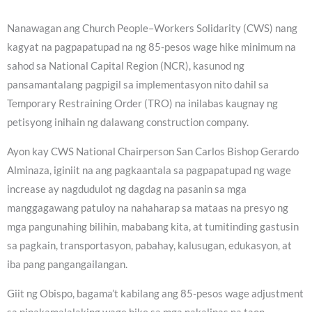
Nanawagan ang Church People–Workers Solidarity (CWS) nang
kagyat na pagpapatupad na ng 85-pesos wage hike minimum na
sahod sa National Capital Region (NCR), kasunod ng
pansamantalang pagpigil sa implementasyon nito dahil sa
Temporary Restraining Order (TRO) na inilabas kaugnay ng
petisyong inihain ng dalawang construction company.
Ayon kay CWS National Chairperson San Carlos Bishop Gerardo
Alminaza, iginiit na ang pagkaantala sa pagpapatupad ng wage
increase ay nagdudulot ng dagdag na pasanin sa mga
manggagawang patuloy na nahaharap sa mataas na presyo ng
mga pangunahing bilihin, mababang kita, at tumitinding gastusin
sa pagkain, transportasyon, pabahay, kalusugan, edukasyon, at
iba pang pangangailangan.
Giit ng Obispo, bagama’t kabilang ang 85-pesos wage adjustment