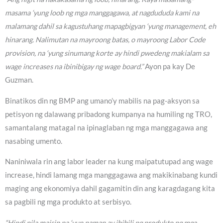
masama ‘yung loob ng mga manggagawa, at nagdududa kami na
malamang dahil sa kagustuhang mapagbigyan ‘yung management, eh
hinarang. Nalimutan na mayroong batas, o mayroong Labor Code
provision, na ‘yung sinumang korte ay hindi pwedeng makialam sa
wage increases na ibinibigay ng wage board.”
Ayon pa kay De
Guzman.
Binatikos din ng BMP ang umano’y mabilis na pag-aksyon sa
petisyon ng dalawang pribadong kumpanya na humiling ng TRO,
samantalang matagal na ipinaglaban ng mga manggagawa ang
nasabing umento.
Naniniwala rin ang labor leader na kung maipatutupad ang wage
increase, hindi lamang mga manggagawa ang makikinabang kundi
maging ang ekonomiya dahil gagamitin din ang karagdagang kita
sa pagbili ng mga produkto at serbisyo.
“Hindi nila maisip na ‘yun naman ay ibibili ng produkto ng mga