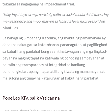
teknikal sa nagaganap na impeachment trial.
“Mag-ingat tayo sa mga naririnig natin sa social media dahil maaaring
ma-weaponize ang impormasyon sa labas ng legal na proseso.
” Ani
Mantillas.
Sa bahagi ng Simbahang Katolika, ang mabuting pamamahala ay
dapat na nakaugat sa katotohanan, pananagutan, at paglilingkod
sa kabutihang panlahat kung saan tinatawagan ang mga lingkod-
bayan na maging tapat na katiwala ng pondo ng sambayanan at
pairalin ang transparency at integridad sa kanilang
panunungkulan, upang mapanatili ang tiwala ng mamamayan at
maisulong ang tunay na katarungan at kabutihang panlahat.
Pope Leo XIV, balik Vatican na
Reyn Letran - Ibañez
Friday, August 7, 2026 10:50 am