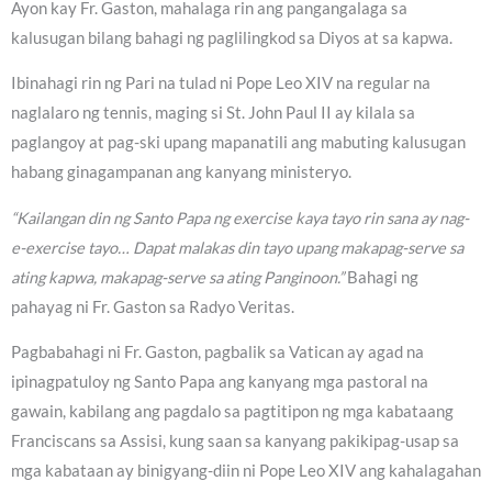
Ayon kay Fr. Gaston, mahalaga rin ang pangangalaga sa
kalusugan bilang bahagi ng paglilingkod sa Diyos at sa kapwa.
Ibinahagi rin ng Pari na tulad ni Pope Leo XIV na regular na
naglalaro ng tennis, maging si St. John Paul II ay kilala sa
paglangoy at pag-ski upang mapanatili ang mabuting kalusugan
habang ginagampanan ang kanyang ministeryo.
“Kailangan din ng Santo Papa ng exercise kaya tayo rin sana ay nag-
e-exercise tayo… Dapat malakas din tayo upang makapag-serve sa
ating kapwa, makapag-serve sa ating Panginoon.”
Bahagi ng
pahayag ni Fr. Gaston sa Radyo Veritas.
Pagbabahagi ni Fr. Gaston, pagbalik sa Vatican ay agad na
ipinagpatuloy ng Santo Papa ang kanyang mga pastoral na
gawain, kabilang ang pagdalo sa pagtitipon ng mga kabataang
Franciscans sa Assisi, kung saan sa kanyang pakikipag-usap sa
mga kabataan ay binigyang-diin ni Pope Leo XIV ang kahalagahan