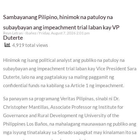
Sambayanang Pilipino, hinimok na patuloy na
subaybayan ang impeachment trial laban kay VP
Reyn Letran - Ibañez
Friday, August 7, 2026 2:01 pm
Duterte
4,919 total views
Hinimok ng isang political analyst ang publiko na patuloy na
subaybayan ang impeachment trial laban kay Vice President Sara
Duterte, lalo na ang pagtalakay sa maling paggamit ng
confidential funds na kabilang sa Article 1 ng impeachment.
Sa panayam sa programang Veritas Pilipinas, sinabi ni Dr.
Christopher Mantillas, Associate Professor ng Institute for
Governance and Rural Development ng University of the
Philippines Los Baños, na mahalagang maunawaan ng publiko ang
mga isyung tinatalakay sa Senado sapagkat may kinalaman ito sa