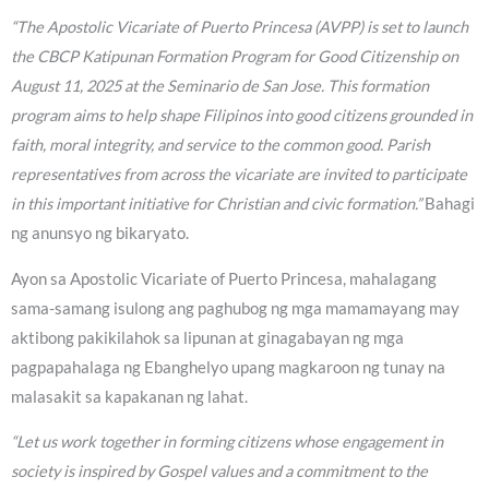
“The Apostolic Vicariate of Puerto Princesa (AVPP) is set to launch
the CBCP Katipunan Formation Program for Good Citizenship on
August 11, 2025 at the Seminario de San Jose. This formation
program aims to help shape Filipinos into good citizens grounded in
faith, moral integrity, and service to the common good. Parish
representatives from across the vicariate are invited to participate
in this important initiative for Christian and civic formation.”
Bahagi
ng anunsyo ng bikaryato.
Ayon sa Apostolic Vicariate of Puerto Princesa, mahalagang
sama-samang isulong ang paghubog ng mga mamamayang may
aktibong pakikilahok sa lipunan at ginagabayan ng mga
pagpapahalaga ng Ebanghelyo upang magkaroon ng tunay na
malasakit sa kapakanan ng lahat.
“Let us work together in forming citizens whose engagement in
society is inspired by Gospel values and a commitment to the