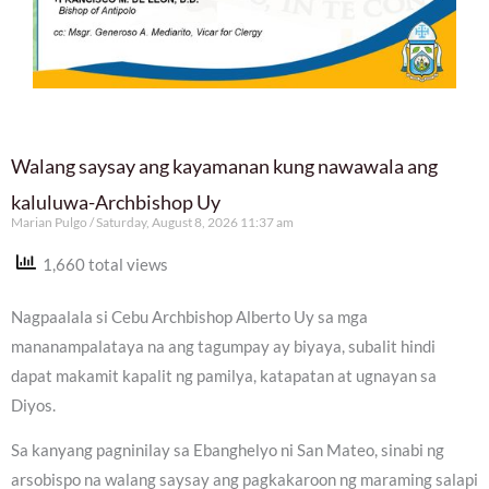
Walang saysay ang kayamanan kung nawawala ang
kaluluwa-Archbishop Uy
Marian Pulgo
Saturday, August 8, 2026 11:37 am
1,660 total views
Nagpaalala si Cebu Archbishop Alberto Uy sa mga
mananampalataya na ang tagumpay ay biyaya, subalit hindi
dapat makamit kapalit ng pamilya, katapatan at ugnayan sa
Diyos.
Sa kanyang pagninilay sa Ebanghelyo ni San Mateo, sinabi ng
arsobispo na walang saysay ang pagkakaroon ng maraming salapi