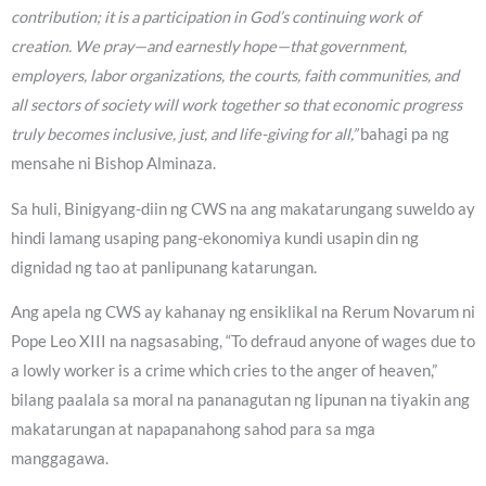
contribution; it is a participation in God’s continuing work of
creation. We pray—and earnestly hope—that government,
employers, labor organizations, the courts, faith communities, and
all sectors of society will work together so that economic progress
truly becomes inclusive, just, and life-giving for all,”
bahagi pa ng
mensahe ni Bishop Alminaza.
Sa huli, Binigyang-diin ng CWS na ang makatarungang suweldo ay
hindi lamang usaping pang-ekonomiya kundi usapin din ng
dignidad ng tao at panlipunang katarungan.
Ang apela ng CWS ay kahanay ng ensiklikal na Rerum Novarum ni
Pope Leo XIII na nagsasabing, “To defraud anyone of wages due to
a lowly worker is a crime which cries to the anger of heaven,”
bilang paalala sa moral na pananagutan ng lipunan na tiyakin ang
makatarungan at napapanahong sahod para sa mga
manggagawa.