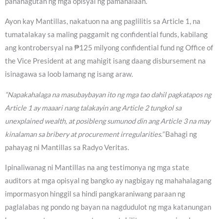
pananagutan ng mga opisyal ng pamahalaan.
Ayon kay Mantillas, nakatuon na ang paglilitis sa Article 1, na
tumatalakay sa maling paggamit ng confidential funds, kabilang
ang kontrobersyal na ₱125 milyong confidential fund ng Office of
the Vice President at ang mahigit isang daang disbursement na
isinagawa sa loob lamang ng isang araw.
“Napakahalaga na masubaybayan ito ng mga tao dahil pagkatapos ng
Article 1 ay maaari nang talakayin ang Article 2 tungkol sa
unexplained wealth, at posibleng sumunod din ang Article 3 na may
kinalaman sa bribery at procurement irregularities.”
Bahagi ng
pahayag ni Mantillas sa Radyo Veritas.
Ipinaliwanag ni Mantillas na ang testimonya ng mga state
auditors at mga opisyal ng bangko ay nagbigay ng mahahalagang
impormasyon hinggil sa hindi pangkaraniwang paraan ng
paglalabas ng pondo ng bayan na nagdudulot ng mga katanungan