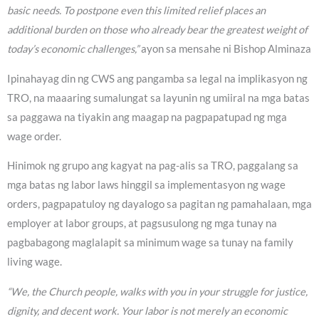
basic needs. To postpone even this limited relief places an
additional burden on those who already bear the greatest weight of
today’s economic challenges,”
ayon sa mensahe ni Bishop Alminaza
Ipinahayag din ng CWS ang pangamba sa legal na implikasyon ng
TRO, na maaaring sumalungat sa layunin ng umiiral na mga batas
sa paggawa na tiyakin ang maagap na pagpapatupad ng mga
wage order.
Hinimok ng grupo ang kagyat na pag-alis sa TRO, paggalang sa
mga batas ng labor laws hinggil sa implementasyon ng wage
orders, pagpapatuloy ng dayalogo sa pagitan ng pamahalaan, mga
employer at labor groups, at pagsusulong ng mga tunay na
pagbabagong maglalapit sa minimum wage sa tunay na family
living wage.
“We, the Church people, walks with you in your struggle for justice,
dignity, and decent work. Your labor is not merely an economic