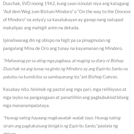
Duschak, SVD noong 1962, kung saan isinulat niya ang katagang
“Auf dem Weg zum Bistum Mindoro” o “On the way to the Diocese
of Mindoro” na aniya’y sa kasalukuyan ay ganap nang natupad
makalipas ang mahigit anim na dekada.
Ipinaliwanag din ng obispo na higit pa sa pinagmulan ng
pangalang Mina de Oro ang tunay na kayamanan ng Mindoro.
“Maliwanag po sa ating mga pagbasa, at maging sa diary ni Bishop
Duschak na ang tunay na ginto ng Mindoro ay ang Espiritu Santo na
patuloy na kumikilos sa sambayanang ito,”
ani Bishop Cuevas.
Kasabay nito, hinimok ng pastol ang mga pari, mga relihiyoso at
mga layko na pangalagaan at panatilihin ang pagbubuklod bilang
mga mananampalataya.
“Huwag nating hayaang magkawatak-watak tayo. Huwag nating
sirain ang pagkakaisang binigkis ng Espiritu Santo,”
paalala ng
obispo.