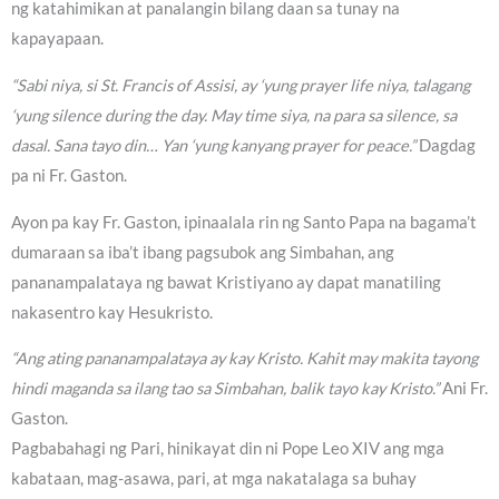
ng katahimikan at panalangin bilang daan sa tunay na
kapayapaan.
“Sabi niya, si St. Francis of Assisi, ay ‘yung prayer life niya, talagang
‘yung silence during the day. May time siya, na para sa silence, sa
dasal. Sana tayo din… Yan ‘yung kanyang prayer for peace.”
Dagdag
pa ni Fr. Gaston.
Ayon pa kay Fr. Gaston, ipinaalala rin ng Santo Papa na bagama’t
dumaraan sa iba’t ibang pagsubok ang Simbahan, ang
pananampalataya ng bawat Kristiyano ay dapat manatiling
nakasentro kay Hesukristo.
“Ang ating pananampalataya ay kay Kristo. Kahit may makita tayong
hindi maganda sa ilang tao sa Simbahan, balik tayo kay Kristo.”
Ani Fr.
Gaston.
Pagbabahagi ng Pari, hinikayat din ni Pope Leo XIV ang mga
kabataan, mag-asawa, pari, at mga nakatalaga sa buhay