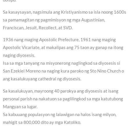
Sa kasaysayan, nagsimula ang Kristiyanismo sa isla noong 1600s
sa pamamagitan ng pagmimisyon ng mga Augustinian,
Franciscan, Jesuit, Recollect, at SVD.
1936 nang maging Apostolic Prefecture, 1961 nang maging
Apostolic Vicariate, at makalipas ang 75 taon ay ganap na itong
naging diyosesis.
Isa sa mga tanyang na misyonerong naglingkod sa diyosesis si
San Ezekiel Moreno na naging kura paroko ng Sto Nino Church o
ang kasalukuyang cathedral ng diyosesis.
Sa kasalukuyan, mayroong 40 parokya ang diyosesis at isang
personal parish na nakatuon sa paglilingkod sa mga katutubong
Mangyan sa lugar.
Sa kabuuang populasyon ng lalawigan na halos isang milyon,
mahigit sa 800,000 dito ay mga Katoliko.