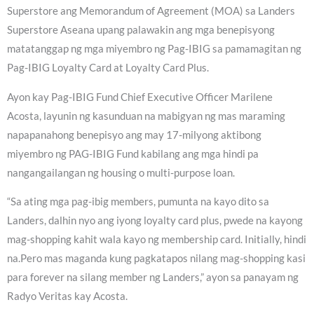
Superstore ang Memorandum of Agreement (MOA) sa Landers
Superstore Aseana upang palawakin ang mga benepisyong
matatanggap ng mga miyembro ng Pag-IBIG sa pamamagitan ng
Pag-IBIG Loyalty Card at Loyalty Card Plus.
Ayon kay Pag-IBIG Fund Chief Executive Officer Marilene
Acosta, layunin ng kasunduan na mabigyan ng mas maraming
napapanahong benepisyo ang may 17-milyong aktibong
miyembro ng PAG-IBIG Fund kabilang ang mga hindi pa
nangangailangan ng housing o multi-purpose loan.
“Sa ating mga pag-ibig members, pumunta na kayo dito sa
Landers, dalhin nyo ang iyong loyalty card plus, pwede na kayong
mag-shopping kahit wala kayo ng membership card. Initially, hindi
na.Pero mas maganda kung pagkatapos nilang mag-shopping kasi
para forever na silang member ng Landers,” ayon sa panayam ng
Radyo Veritas kay Acosta.