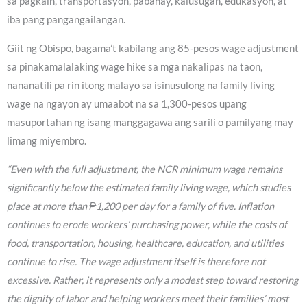
sa pagkain, transportasyon, pabahay, kalusugan, edukasyon, at
iba pang pangangailangan.
Giit ng Obispo, bagama’t kabilang ang 85-pesos wage adjustment
sa pinakamalalaking wage hike sa mga nakalipas na taon,
nananatili pa rin itong malayo sa isinusulong na family living
wage na ngayon ay umaabot na sa 1,300-pesos upang
masuportahan ng isang manggagawa ang sarili o pamilyang may
limang miyembro.
“Even with the full adjustment, the NCR minimum wage remains
significantly below the estimated family living wage, which studies
place at more than ₱1,200 per day for a family of five. Inflation
continues to erode workers’ purchasing power, while the costs of
food, transportation, housing, healthcare, education, and utilities
continue to rise. The wage adjustment itself is therefore not
excessive. Rather, it represents only a modest step toward restoring
the dignity of labor and helping workers meet their families’ most