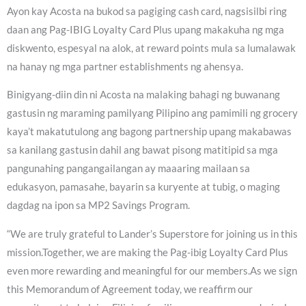
Ayon kay Acosta na bukod sa pagiging cash card, nagsisilbi ring
daan ang Pag-IBIG Loyalty Card Plus upang makakuha ng mga
diskwento, espesyal na alok, at reward points mula sa lumalawak
na hanay ng mga partner establishments ng ahensya.
Binigyang-diin din ni Acosta na malaking bahagi ng buwanang
gastusin ng maraming pamilyang Pilipino ang pamimili ng grocery
kaya’t makatutulong ang bagong partnership upang makabawas
sa kanilang gastusin dahil ang bawat pisong matitipid sa mga
pangunahing pangangailangan ay maaaring mailaan sa
edukasyon, pamasahe, bayarin sa kuryente at tubig, o maging
dagdag na ipon sa MP2 Savings Program.
“We are truly grateful to Lander’s Superstore for joining us in this
mission.Together, we are making the Pag-ibig Loyalty Card Plus
even more rewarding and meaningful for our members.As we sign
this Memorandum of Agreement today, we reaffirm our