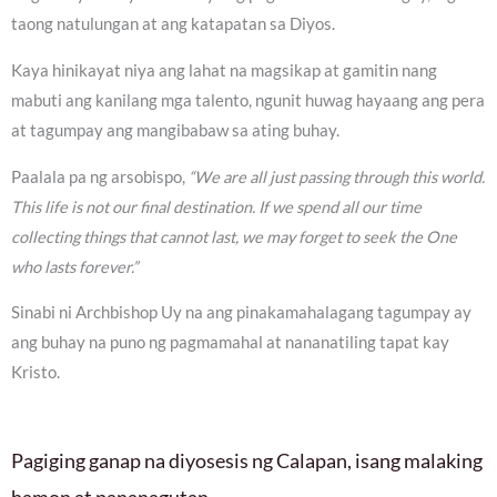
taong natulungan at ang katapatan sa Diyos.
Kaya hinikayat niya ang lahat na magsikap at gamitin nang
mabuti ang kanilang mga talento, ngunit huwag hayaang ang pera
at tagumpay ang mangibabaw sa ating buhay.
Paalala pa ng arsobispo,
“We are all just passing through this world.
This life is not our final destination. If we spend all our time
collecting things that cannot last, we may forget to seek the One
who lasts forever.”
Sinabi ni Archbishop Uy na ang pinakamahalagang tagumpay ay
ang buhay na puno ng pagmamahal at nananatiling tapat kay
Kristo.
Pagiging ganap na diyosesis ng Calapan, isang malaking
hamon at pananagutan