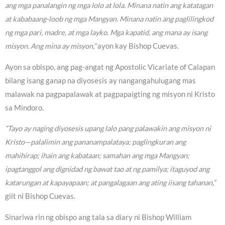
ang mga panalangin ng mga lolo at lola. Minana natin ang katatagan
at kababaang-loob ng mga Mangyan. Minana natin ang paglilingkod
ng mga pari, madre, at mga layko. Mga kapatid, ang mana ay isang
misyon. Ang mina ay misyon,”
ayon kay Bishop Cuevas.
Ayon sa obispo, ang pag-angat ng Apostolic Vicariate of Calapan
bilang isang ganap na diyosesis ay nangangahulugang mas
malawak na pagpapalawak at pagpapaigting ng misyon ni Kristo
sa Mindoro.
“Tayo ay naging diyosesis upang lalo pang palawakin ang misyon ni
Kristo—palalimin ang pananampalataya; paglingkuran ang
mahihirap; ihain ang kabataan; samahan ang mga Mangyan;
ipagtanggol ang dignidad ng bawat tao at ng pamilya; itaguyod ang
katarungan at kapayapaan; at pangalagaan ang ating iisang tahanan,”
giit ni Bishop Cuevas.
Sinariwa rin ng obispo ang tala sa diary ni Bishop William