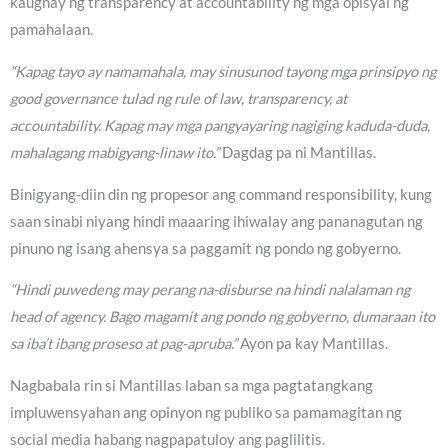
kaugnay ng transparency at accountability ng mga opisyal ng
pamahalaan.
“Kapag tayo ay namamahala, may sinusunod tayong mga prinsipyo ng
good governance tulad ng rule of law, transparency, at
accountability. Kapag may mga pangyayaring nagiging kaduda-duda,
mahalagang mabigyang-linaw ito.”
Dagdag pa ni Mantillas.
Binigyang-diin din ng propesor ang command responsibility, kung
saan sinabi niyang hindi maaaring ihiwalay ang pananagutan ng
pinuno ng isang ahensya sa paggamit ng pondo ng gobyerno.
“Hindi puwedeng may perang na-disburse na hindi nalalaman ng
head of agency. Bago magamit ang pondo ng gobyerno, dumaraan ito
sa iba’t ibang proseso at pag-apruba.”
Ayon pa kay Mantillas.
Nagbabala rin si Mantillas laban sa mga pagtatangkang
impluwensyahan ang opinyon ng publiko sa pamamagitan ng
social media habang nagpapatuloy ang paglilitis.