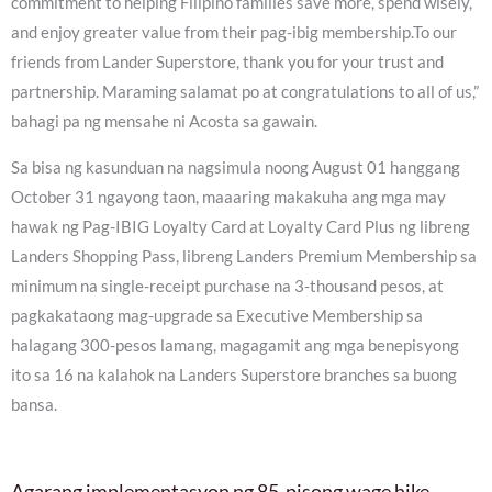
commitment to helping Filipino families save more, spend wisely,
and enjoy greater value from their pag-ibig membership.To our
friends from Lander Superstore, thank you for your trust and
partnership. Maraming salamat po at congratulations to all of us,”
bahagi pa ng mensahe ni Acosta sa gawain.
Sa bisa ng kasunduan na nagsimula noong August 01 hanggang
October 31 ngayong taon, maaaring makakuha ang mga may
hawak ng Pag-IBIG Loyalty Card at Loyalty Card Plus ng libreng
Landers Shopping Pass, libreng Landers Premium Membership sa
minimum na single-receipt purchase na 3-thousand pesos, at
pagkakataong mag-upgrade sa Executive Membership sa
halagang 300-pesos lamang, magagamit ang mga benepisyong
ito sa 16 na kalahok na Landers Superstore branches sa buong
bansa.
Agarang implementasyon ng 85-pisong wage hike,