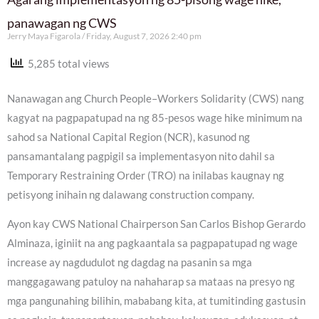
panawagan ng CWS
Jerry Maya Figarola
Friday, August 7, 2026 2:40 pm
5,285 total views
Nanawagan ang Church People–Workers Solidarity (CWS) nang
kagyat na pagpapatupad na ng 85-pesos wage hike minimum na
sahod sa National Capital Region (NCR), kasunod ng
pansamantalang pagpigil sa implementasyon nito dahil sa
Temporary Restraining Order (TRO) na inilabas kaugnay ng
petisyong inihain ng dalawang construction company.
Ayon kay CWS National Chairperson San Carlos Bishop Gerardo
Alminaza, iginiit na ang pagkaantala sa pagpapatupad ng wage
increase ay nagdudulot ng dagdag na pasanin sa mga
manggagawang patuloy na nahaharap sa mataas na presyo ng
mga pangunahing bilihin, mababang kita, at tumitinding gastusin