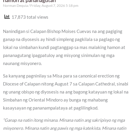
Norman Dequia
Friday, August 7, 2026 5:18 pm
17,873 total views
Nanindigan si Calapan Bishop Moises Cuevas na ang pagiging
ganap na diyosesis ay hindi simpleng pagkilala sa paglago ng
lokal na simbahan kundi pagtanggap sa mas malaking hamon at
pananagutang ipagpatuloy ang misyong sinimulan ng mga
naunang misyonero.
Sa kanyang pagninilay sa Misa para sa canonical erection ng
Diocese of Calapan nitong August 7 sa Calapan Cathedral, sinabi
ng unang obispo ng diyosesis na ang bagong katayuan ng lokal na
Simbahan ng Oriental Mindoro ay bunga ng mahabang
kasaysayan ng pananampalataya at paglilingkod.
“Ganap na natin itong minana. Minana natin ang sakripisyo ng mga
misyonero. Minana natin ang pawis ng mga katekista. Minana natin