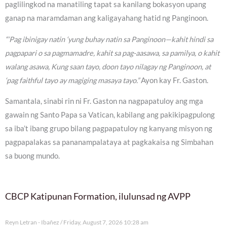
paglilingkod na manatiling tapat sa kanilang bokasyon upang
ganap na maramdaman ang kaligayahang hatid ng Panginoon.
“‘Pag ibinigay natin ‘yung buhay natin sa Panginoon—kahit hindi sa
pagpapari o sa pagmamadre, kahit sa pag-aasawa, sa pamilya, o kahit
walang asawa, Kung saan tayo, doon tayo nilagay ng Panginoon, at
‘pag faithful tayo ay magiging masaya tayo.”
Ayon kay Fr. Gaston.
Samantala, sinabi rin ni Fr. Gaston na nagpapatuloy ang mga
gawain ng Santo Papa sa Vatican, kabilang ang pakikipagpulong
sa iba’t ibang grupo bilang pagpapatuloy ng kanyang misyon ng
pagpapalakas sa pananampalataya at pagkakaisa ng Simbahan
sa buong mundo.
CBCP Katipunan Formation, ilulunsad ng AVPP
Reyn Letran - Ibañez
Friday, August 7, 2026 10:28 am