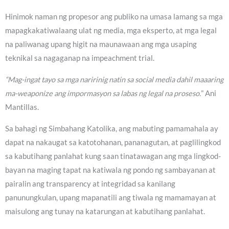
Hinimok naman ng propesor ang publiko na umasa lamang sa mga
mapagkakatiwalaang ulat ng media, mga eksperto, at mga legal
na paliwanag upang higit na maunawaan ang mga usaping
teknikal sa nagaganap na impeachment trial.
“Mag-ingat tayo sa mga naririnig natin sa social media dahil maaaring
ma-weaponize ang impormasyon sa labas ng legal na proseso.
” Ani
Mantillas.
Sa bahagi ng Simbahang Katolika, ang mabuting pamamahala ay
dapat na nakaugat sa katotohanan, pananagutan, at paglilingkod
sa kabutihang panlahat kung saan tinatawagan ang mga lingkod-
bayan na maging tapat na katiwala ng pondo ng sambayanan at
pairalin ang transparency at integridad sa kanilang
panunungkulan, upang mapanatili ang tiwala ng mamamayan at
maisulong ang tunay na katarungan at kabutihang panlahat.