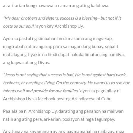
at ari-arian kung mawawala naman ang ating kaluluwa.
“My dear brothers and sisters, success is a blessing—but not if it
costs us our soul,”
ayon kay Archbishop Uy.
Ayon sa pastol ng simbahan hindi masama ang magsikap,
magtrabaho at mangarap para sa magandang buhay, subalit
mahalagang tiyakin na hindi dapat nakakalimutan ang pamilya,
ang kapwa at ang Diyos.
“Jesus is not saying that success is bad. He is not against hard work,
business, or earning a living. On the contrary, He wants us to use our
talents well and provide for our families,”
ayon sa pagninilay ni
Archbishop Uy sa facebook post ng Archdiocese of Cebu
Paalala pa ni Archbishop Uy, darating ang panahon na maiiwan
natin ang ating pera, ari-arian, posisyon at mga tagumpay.
Ang tunay na kayamanan ay ang pagmamahal na naibigay, mga