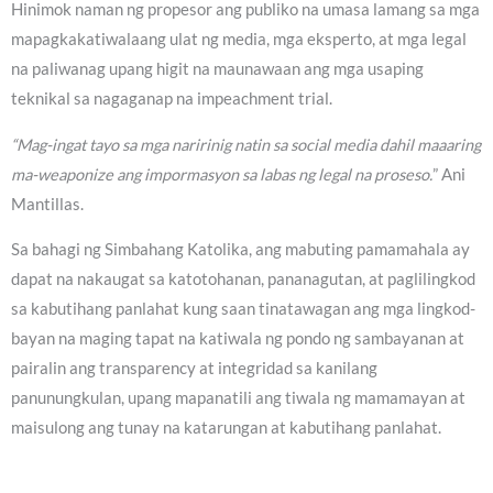
Hinimok naman ng propesor ang publiko na umasa lamang sa mga
mapagkakatiwalaang ulat ng media, mga eksperto, at mga legal
na paliwanag upang higit na maunawaan ang mga usaping
teknikal sa nagaganap na impeachment trial.
“Mag-ingat tayo sa mga naririnig natin sa social media dahil maaaring
ma-weaponize ang impormasyon sa labas ng legal na proseso.
” Ani
Mantillas.
Sa bahagi ng Simbahang Katolika, ang mabuting pamamahala ay
dapat na nakaugat sa katotohanan, pananagutan, at paglilingkod
sa kabutihang panlahat kung saan tinatawagan ang mga lingkod-
bayan na maging tapat na katiwala ng pondo ng sambayanan at
pairalin ang transparency at integridad sa kanilang
panunungkulan, upang mapanatili ang tiwala ng mamamayan at
maisulong ang tunay na katarungan at kabutihang panlahat.