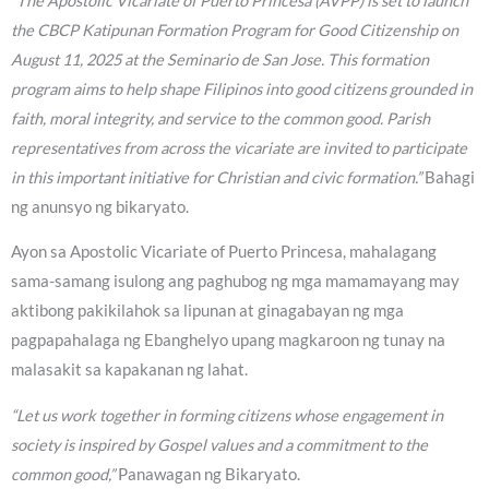
“The Apostolic Vicariate of Puerto Princesa (AVPP) is set to launch
the CBCP Katipunan Formation Program for Good Citizenship on
August 11, 2025 at the Seminario de San Jose. This formation
program aims to help shape Filipinos into good citizens grounded in
faith, moral integrity, and service to the common good. Parish
representatives from across the vicariate are invited to participate
in this important initiative for Christian and civic formation.”
Bahagi
ng anunsyo ng bikaryato.
Ayon sa Apostolic Vicariate of Puerto Princesa, mahalagang
sama-samang isulong ang paghubog ng mga mamamayang may
aktibong pakikilahok sa lipunan at ginagabayan ng mga
pagpapahalaga ng Ebanghelyo upang magkaroon ng tunay na
malasakit sa kapakanan ng lahat.
“Let us work together in forming citizens whose engagement in
society is inspired by Gospel values and a commitment to the
common good,”
Panawagan ng Bikaryato.