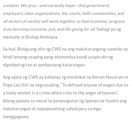
creation. We pray—and earnestly hope—that government,
employers, labor organizations, the courts, faith communities, and
all sectors of society will work together so that economic progress
truly becomes inclusive, just, and life-giving for all,”
bahagi pa ng
mensahe ni Bishop Alminaza.
Sa huli, Binigyang-diin ng CWS na ang makatarungang suweldo ay
hindi lamang usaping pang-ekonomiya kundi usapin din ng
dignidad ng tao at panlipunang katarungan.
Ang apela ng CWS ay kahanay ng ensiklikal na Rerum Novarum ni
Pope Leo XIII na nagsasabing, “To defraud anyone of wages due to
a lowly worker is a crime which cries to the anger of heaven,”
bilang paalala sa moral na pananagutan ng lipunan na tiyakin ang
makatarungan at napapanahong sahod para sa mga
manggagawa.