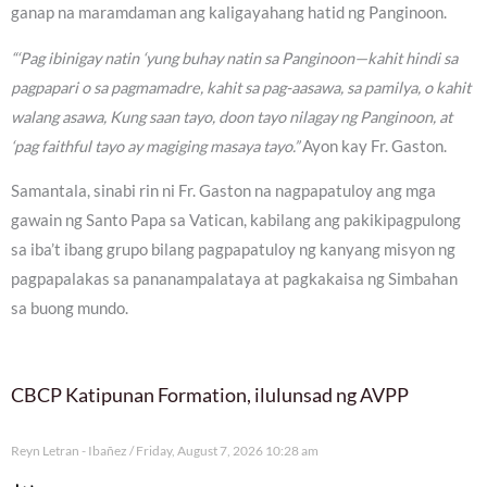
ganap na maramdaman ang kaligayahang hatid ng Panginoon.
“‘Pag ibinigay natin ‘yung buhay natin sa Panginoon—kahit hindi sa
pagpapari o sa pagmamadre, kahit sa pag-aasawa, sa pamilya, o kahit
walang asawa, Kung saan tayo, doon tayo nilagay ng Panginoon, at
‘pag faithful tayo ay magiging masaya tayo.”
Ayon kay Fr. Gaston.
Samantala, sinabi rin ni Fr. Gaston na nagpapatuloy ang mga
gawain ng Santo Papa sa Vatican, kabilang ang pakikipagpulong
sa iba’t ibang grupo bilang pagpapatuloy ng kanyang misyon ng
pagpapalakas sa pananampalataya at pagkakaisa ng Simbahan
sa buong mundo.
CBCP Katipunan Formation, ilulunsad ng AVPP
Reyn Letran - Ibañez
Friday, August 7, 2026 10:28 am