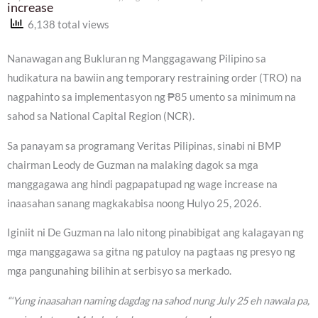
increase
6,138 total views
Nanawagan ang Bukluran ng Manggagawang Pilipino sa
hudikatura na bawiin ang temporary restraining order (TRO) na
nagpahinto sa implementasyon ng ₱85 umento sa minimum na
sahod sa National Capital Region (NCR).
Sa panayam sa programang Veritas Pilipinas, sinabi ni BMP
chairman Leody de Guzman na malaking dagok sa mga
manggagawa ang hindi pagpapatupad ng wage increase na
inaasahan sanang magkakabisa noong Hulyo 25, 2026.
Iginiit ni De Guzman na lalo nitong pinabibigat ang kalagayan ng
mga manggagawa sa gitna ng patuloy na pagtaas ng presyo ng
mga pangunahing bilihin at serbisyo sa merkado.
“‘Yung inaasahan naming dagdag na sahod nung July 25 eh nawala pa,