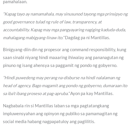
pamahalaan.
“Kapag tayo ay namamahala, may sinusunod tayong mga prinsipyo ng
good governance tulad ng rule of law, transparency, at
accountability. Kapag may mga pangyayaring nagiging kaduda-duda,
mahalagang mabigyang-linaw ito.”
Dagdag pa ni Mantillas.
Binigyang-diin din ng propesor ang command responsibility, kung
saan sinabi niyang hindi maaaring ihiwalay ang pananagutan ng
pinuno ng isang ahensya sa paggamit ng pondo ng gobyerno.
“Hindi puwedeng may perang na-disburse na hindi nalalaman ng
head of agency. Bago magamit ang pondo ng gobyerno, dumaraan ito
sa iba’t ibang proseso at pag-apruba.”
Ayon pa kay Mantillas.
Nagbabala rin si Mantillas laban sa mga pagtatangkang
impluwensyahan ang opinyon ng publiko sa pamamagitan ng
social media habang nagpapatuloy ang paglilitis.