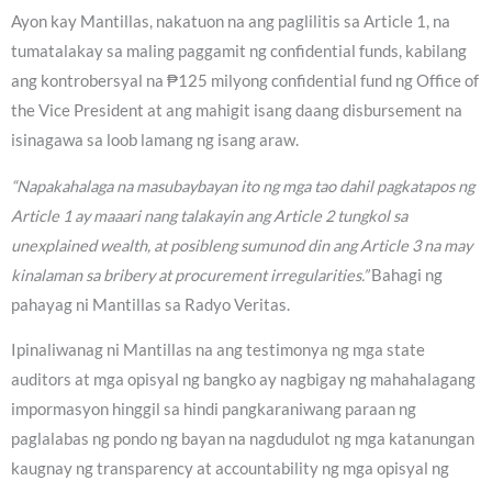
Ayon kay Mantillas, nakatuon na ang paglilitis sa Article 1, na
tumatalakay sa maling paggamit ng confidential funds, kabilang
ang kontrobersyal na ₱125 milyong confidential fund ng Office of
the Vice President at ang mahigit isang daang disbursement na
isinagawa sa loob lamang ng isang araw.
“Napakahalaga na masubaybayan ito ng mga tao dahil pagkatapos ng
Article 1 ay maaari nang talakayin ang Article 2 tungkol sa
unexplained wealth, at posibleng sumunod din ang Article 3 na may
kinalaman sa bribery at procurement irregularities.”
Bahagi ng
pahayag ni Mantillas sa Radyo Veritas.
Ipinaliwanag ni Mantillas na ang testimonya ng mga state
auditors at mga opisyal ng bangko ay nagbigay ng mahahalagang
impormasyon hinggil sa hindi pangkaraniwang paraan ng
paglalabas ng pondo ng bayan na nagdudulot ng mga katanungan
kaugnay ng transparency at accountability ng mga opisyal ng