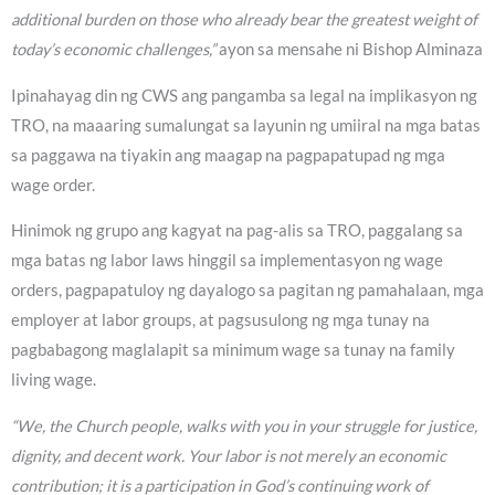
additional burden on those who already bear the greatest weight of
today’s economic challenges,”
ayon sa mensahe ni Bishop Alminaza
Ipinahayag din ng CWS ang pangamba sa legal na implikasyon ng
TRO, na maaaring sumalungat sa layunin ng umiiral na mga batas
sa paggawa na tiyakin ang maagap na pagpapatupad ng mga
wage order.
Hinimok ng grupo ang kagyat na pag-alis sa TRO, paggalang sa
mga batas ng labor laws hinggil sa implementasyon ng wage
orders, pagpapatuloy ng dayalogo sa pagitan ng pamahalaan, mga
employer at labor groups, at pagsusulong ng mga tunay na
pagbabagong maglalapit sa minimum wage sa tunay na family
living wage.
“We, the Church people, walks with you in your struggle for justice,
dignity, and decent work. Your labor is not merely an economic
contribution; it is a participation in God’s continuing work of