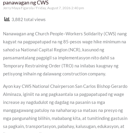
panawagan ng CWS
Jerry Maya Figarola
Friday, August 7, 2026 2:40 pm
3,882 total views
Nanawagan ang Church People–Workers Solidarity (CWS) nang
kagyat na pagpapatupad na ng 85-pesos wage hike minimum na
sahod sa National Capital Region (NCR), kasunod ng
pansamantalang pagpigil sa implementasyon nito dahil sa
Temporary Restraining Order (TRO) na inilabas kaugnay ng
petisyong inihain ng dalawang construction company.
Ayon kay CWS National Chairperson San Carlos Bishop Gerardo
Alminaza, iginiit na ang pagkaantala sa pagpapatupad ng wage
increase ay nagdudulot ng dagdag na pasanin sa mga
manggagawang patuloy na nahaharap sa mataas na presyo ng
mga pangunahing bilihin, mababang kita, at tumitinding gastusin
sa pagkain, transportasyon, pabahay, kalusugan, edukasyon, at