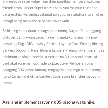
and enjoy greater value from their pag-ibig membership.To our
friends from Lander Superstore, thank you for your trust and
partnership. Maraming salamat po at congratulations to all of us,”
bahagi pa ng mensahe ni Acosta sa gawain.
Sa bisa ng kasunduan na nagsimula noong August 01 hanggang
October 31 ngayong taon, maaaring makakuha ang mga may
hawak ng Pag-IBIG Loyalty Card at Loyalty Card Plus ng libreng
Landers Shopping Pass, libreng Landers Premium Membership sa
minimum na single-receipt purchase na 3-thousand pesos, at
pagkakataong mag-upgrade sa Executive Membership sa
halagang 300-pesos lamang, magagamit ang mga benepisyong
ito sa 16 na kalahok na Landers Superstore branches sa buong
bansa.
Agarang implementasyon ng 85-pisong wage hike,