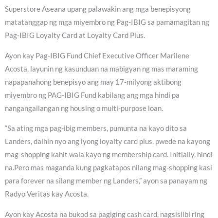
Superstore Aseana upang palawakin ang mga benepisyong
matatanggap ng mga miyembro ng Pag-IBIG sa pamamagitan ng
Pag-IBIG Loyalty Card at Loyalty Card Plus.
Ayon kay Pag-IBIG Fund Chief Executive Officer Marilene
Acosta, layunin ng kasunduan na mabigyan ng mas maraming
napapanahong benepisyo ang may 17-milyong aktibong
miyembro ng PAG-IBIG Fund kabilang ang mga hindi pa
nangangailangan ng housing o multi-purpose loan.
“Sa ating mga pag-ibig members, pumunta na kayo dito sa
Landers, dalhin nyo ang iyong loyalty card plus, pwede na kayong
mag-shopping kahit wala kayo ng membership card. Initially, hindi
na.Pero mas maganda kung pagkatapos nilang mag-shopping kasi
para forever na silang member ng Landers,” ayon sa panayam ng
Radyo Veritas kay Acosta.
Ayon kay Acosta na bukod sa pagiging cash card, nagsisilbi ring