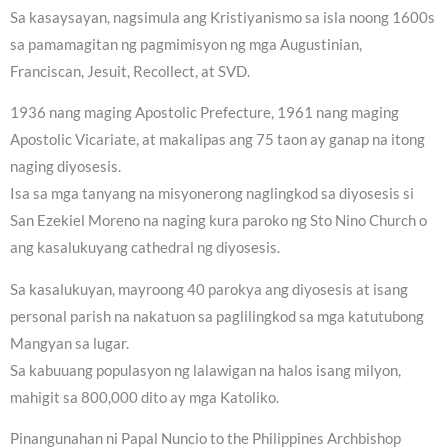
Sa kasaysayan, nagsimula ang Kristiyanismo sa isla noong 1600s
sa pamamagitan ng pagmimisyon ng mga Augustinian,
Franciscan, Jesuit, Recollect, at SVD.
1936 nang maging Apostolic Prefecture, 1961 nang maging
Apostolic Vicariate, at makalipas ang 75 taon ay ganap na itong
naging diyosesis.
Isa sa mga tanyang na misyonerong naglingkod sa diyosesis si
San Ezekiel Moreno na naging kura paroko ng Sto Nino Church o
ang kasalukuyang cathedral ng diyosesis.
Sa kasalukuyan, mayroong 40 parokya ang diyosesis at isang
personal parish na nakatuon sa paglilingkod sa mga katutubong
Mangyan sa lugar.
Sa kabuuang populasyon ng lalawigan na halos isang milyon,
mahigit sa 800,000 dito ay mga Katoliko.
Pinangunahan ni Papal Nuncio to the Philippines Archbishop