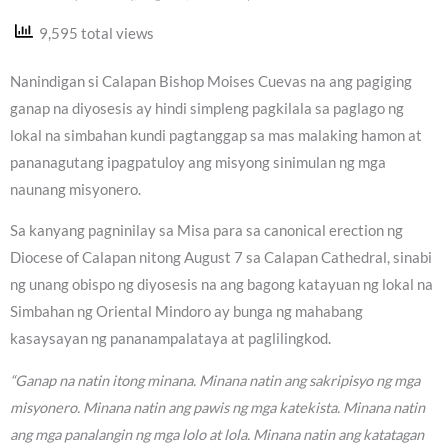
9,595 total views
Nanindigan si Calapan Bishop Moises Cuevas na ang pagiging
ganap na diyosesis ay hindi simpleng pagkilala sa paglago ng
lokal na simbahan kundi pagtanggap sa mas malaking hamon at
pananagutang ipagpatuloy ang misyong sinimulan ng mga
naunang misyonero.
Sa kanyang pagninilay sa Misa para sa canonical erection ng
Diocese of Calapan nitong August 7 sa Calapan Cathedral, sinabi
ng unang obispo ng diyosesis na ang bagong katayuan ng lokal na
Simbahan ng Oriental Mindoro ay bunga ng mahabang
kasaysayan ng pananampalataya at paglilingkod.
“Ganap na natin itong minana. Minana natin ang sakripisyo ng mga
misyonero. Minana natin ang pawis ng mga katekista. Minana natin
ang mga panalangin ng mga lolo at lola. Minana natin ang katatagan