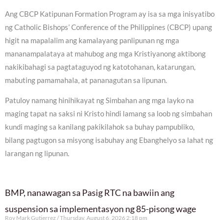
Ang CBCP Katipunan Formation Program ay isa sa mga inisyatibo
ng Catholic Bishops’ Conference of the Philippines (CBCP) upang
higit na mapalalim ang kamalayang panlipunan ng mga
mananampalataya at mahubog ang mga Kristiyanong aktibong
nakikibahagi sa pagtataguyod ng katotohanan, katarungan,
mabuting pamamahala, at pananagutan sa lipunan.
Patuloy namang hinihikayat ng Simbahan ang mga layko na
maging tapat na saksi ni Kristo hindi lamang sa loob ng simbahan
kundi maging sa kanilang pakikilahok sa buhay pampubliko,
bilang pagtugon sa misyong isabuhay ang Ebanghelyo sa lahat ng
larangan ng lipunan.
BMP, nanawagan sa Pasig RTC na bawiin ang
suspension sa implementasyon ng 85-pisong wage
Roy Mark Gutierrez
Thursday, August 6, 2026 2:18 pm