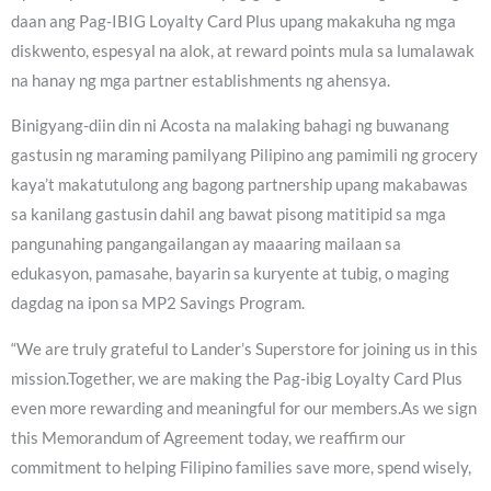
daan ang Pag-IBIG Loyalty Card Plus upang makakuha ng mga
diskwento, espesyal na alok, at reward points mula sa lumalawak
na hanay ng mga partner establishments ng ahensya.
Binigyang-diin din ni Acosta na malaking bahagi ng buwanang
gastusin ng maraming pamilyang Pilipino ang pamimili ng grocery
kaya’t makatutulong ang bagong partnership upang makabawas
sa kanilang gastusin dahil ang bawat pisong matitipid sa mga
pangunahing pangangailangan ay maaaring mailaan sa
edukasyon, pamasahe, bayarin sa kuryente at tubig, o maging
dagdag na ipon sa MP2 Savings Program.
“We are truly grateful to Lander’s Superstore for joining us in this
mission.Together, we are making the Pag-ibig Loyalty Card Plus
even more rewarding and meaningful for our members.As we sign
this Memorandum of Agreement today, we reaffirm our
commitment to helping Filipino families save more, spend wisely,