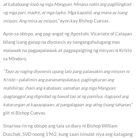
at kababaang-loob ng mga Mangyan. Minana natin ang paglilingkod
ng mga pari, madre, at mga layko. Mga kapatid, ang mana ay isang
misyon. Ang mina ay misyon,”
ayon kay Bishop Cuevas.
Ayon sa obispo, ang pag-angat ng Apostolic Vicariate of Calapan
bilang isang ganap na diyosesis ay nangangahulugang mas
malawak na pagpapalawak at pagpapaigting ng misyon ni Kristo
sa Mindoro.
“Tayo ay naging diyosesis upang lalo pang palawakin ang misyon ni
Kristo—palalimin ang pananampalataya; paglingkuran ang
mahihirap; ihain ang kabataan; samahan ang mga Mangyan;
ipagtanggol ang dignidad ng bawat tao at ng pamilya; itaguyod ang
katarungan at kapayapaan; at pangalagaan ang ating iisang tahanan,”
giit ni Bishop Cuevas.
Sinariwa rin ng obispo ang tala sa diary ni Bishop William
Duschak, SVD noong 1962, kung saan isinulat niya ang katagang