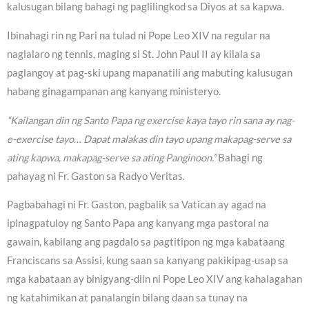
kalusugan bilang bahagi ng paglilingkod sa Diyos at sa kapwa.
Ibinahagi rin ng Pari na tulad ni Pope Leo XIV na regular na
naglalaro ng tennis, maging si St. John Paul II ay kilala sa
paglangoy at pag-ski upang mapanatili ang mabuting kalusugan
habang ginagampanan ang kanyang ministeryo.
“Kailangan din ng Santo Papa ng exercise kaya tayo rin sana ay nag-
e-exercise tayo… Dapat malakas din tayo upang makapag-serve sa
ating kapwa, makapag-serve sa ating Panginoon.”
Bahagi ng
pahayag ni Fr. Gaston sa Radyo Veritas.
Pagbabahagi ni Fr. Gaston, pagbalik sa Vatican ay agad na
ipinagpatuloy ng Santo Papa ang kanyang mga pastoral na
gawain, kabilang ang pagdalo sa pagtitipon ng mga kabataang
Franciscans sa Assisi, kung saan sa kanyang pakikipag-usap sa
mga kabataan ay binigyang-diin ni Pope Leo XIV ang kahalagahan
ng katahimikan at panalangin bilang daan sa tunay na