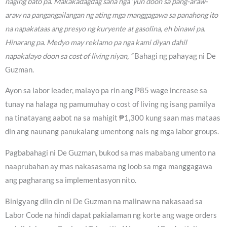
naging bato pa. Makakadagdag sana nga ‘yun doon sa pang-araw-
araw na pangangailangan ng ating mga manggagawa sa panahong ito
na napakataas ang presyo ng kuryente at gasolina, eh binawi pa.
Hinarang pa. Medyo may reklamo pa nga kami diyan dahil
napakalayo doon sa cost of living niyan, “
Bahagi ng pahayag ni De
Guzman.
Ayon sa labor leader, malayo pa rin ang ₱85 wage increase sa
tunay na halaga ng pamumuhay o cost of living ng isang pamilya
na tinatayang aabot na sa mahigit ₱1,300 kung saan mas mataas
din ang naunang panukalang umentong nais ng mga labor groups.
Pagbabahagi ni De Guzman, bukod sa mas mababang umento na
naaprubahan ay mas nakasasama ng loob sa mga manggagawa
ang pagharang sa implementasyon nito.
Binigyang diin din ni De Guzman na malinaw na nakasaad sa
Labor Code na hindi dapat pakialaman ng korte ang wage orders