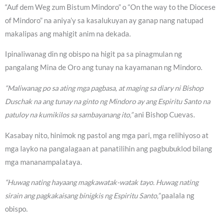
“Auf dem Weg zum Bistum Mindoro” o “On the way to the Diocese
of Mindoro” na aniya’y sa kasalukuyan ay ganap nang natupad
makalipas ang mahigit anim na dekada.
Ipinaliwanag din ng obispo na higit pa sa pinagmulan ng
pangalang Mina de Oro ang tunay na kayamanan ng Mindoro.
“Maliwanag po sa ating mga pagbasa, at maging sa diary ni Bishop
Duschak na ang tunay na ginto ng Mindoro ay ang Espiritu Santo na
patuloy na kumikilos sa sambayanang ito,”
ani Bishop Cuevas.
Kasabay nito, hinimok ng pastol ang mga pari, mga relihiyoso at
mga layko na pangalagaan at panatilihin ang pagbubuklod bilang
mga mananampalataya.
“Huwag nating hayaang magkawatak-watak tayo. Huwag nating
sirain ang pagkakaisang binigkis ng Espiritu Santo,”
paalala ng
obispo.