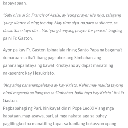
kapayapaan.
“Sabi niya, si St. Francis of Assisi, ay ‘yung prayer life niya, talagang
‘yung silence during the day. May time siya, na para sa silence, sa
dasal. Sana tayo din… Yan ‘yung kanyang prayer for peace.”
Dagdag
pa ni Fr. Gaston.
Ayon pa kay Fr. Gaston, ipinaalala rin ng Santo Papa na bagama’t
dumaraan sa iba’t ibang pagsubok ang Simbahan, ang
pananampalataya ng bawat Kristiyano ay dapat manatiling
nakasentro kay Hesukristo.
“Ang ating pananampalataya ay kay Kristo. Kahit may makita tayong
hindi maganda sa ilang tao sa Simbahan, balik tayo kay Kristo.”
Ani Fr.
Gaston.
Pagbabahagi ng Pari, hinikayat din ni Pope Leo XIV ang mga
kabataan, mag-asawa, pari, at mga nakatalaga sa buhay
paglilingkod na manatiling tapat sa kanilang bokasyon upang