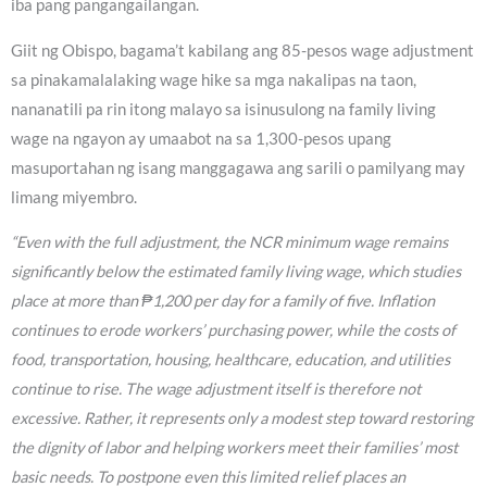
iba pang pangangailangan.
Giit ng Obispo, bagama’t kabilang ang 85-pesos wage adjustment
sa pinakamalalaking wage hike sa mga nakalipas na taon,
nananatili pa rin itong malayo sa isinusulong na family living
wage na ngayon ay umaabot na sa 1,300-pesos upang
masuportahan ng isang manggagawa ang sarili o pamilyang may
limang miyembro.
“Even with the full adjustment, the NCR minimum wage remains
significantly below the estimated family living wage, which studies
place at more than ₱1,200 per day for a family of five. Inflation
continues to erode workers’ purchasing power, while the costs of
food, transportation, housing, healthcare, education, and utilities
continue to rise. The wage adjustment itself is therefore not
excessive. Rather, it represents only a modest step toward restoring
the dignity of labor and helping workers meet their families’ most
basic needs. To postpone even this limited relief places an