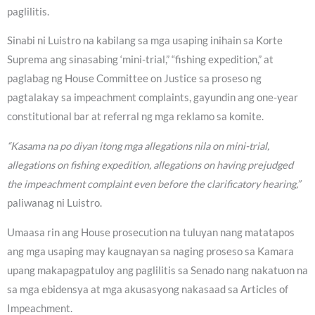
paglilitis.
Sinabi ni Luistro na kabilang sa mga usaping inihain sa Korte
Suprema ang sinasabing ‘mini-trial,” “fishing expedition,” at
paglabag ng House Committee on Justice sa proseso ng
pagtalakay sa impeachment complaints, gayundin ang one-year
constitutional bar at referral ng mga reklamo sa komite.
“Kasama na po diyan itong mga allegations nila on mini-trial,
allegations on fishing expedition, allegations on having prejudged
the impeachment complaint even before the clarificatory hearing,”
paliwanag ni Luistro.
Umaasa rin ang House prosecution na tuluyan nang matatapos
ang mga usaping may kaugnayan sa naging proseso sa Kamara
upang makapagpatuloy ang paglilitis sa Senado nang nakatuon na
sa mga ebidensya at mga akusasyong nakasaad sa Articles of
Impeachment.