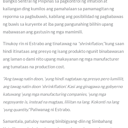
Bangko Sentral ng Pilipinas sa pagkontrol ng inflation at
kailangan ding kumilos ang pamahalaan sa pamamagitan ng
reporma sa pagbubuwis, kabilang ang posibilidad ng pagbabawas
ng buwis sa kuryente at iba pang pangunahing bilihin upang
mabawasan ang gastusin ng mga mamimili.
Tinukoy rin ni Estrabo ang tinatawag na
“shrinkflation,”
kung saan
hindi itinataas ang presyo ng isang produkto ngunit binabawasan
ang laman o dami nito upang makayanan ng mga manufacturer
ang tumataas na production cost.
“Ang tawag natin doon, ‘yung hindi nagtataas ng presyo pero lumiliit,
ang tawag natin doon ‘shrinkflation’. Kasi ang ginagawa ng gobyerno
katuwang ‘yung mga manufacturing companies, ‘yung mga
negosyante is, instead na magtaas, liliitan na lang. Kokonti na lang
‘yung quantity.”
Paliwanag ni Estrabo.
Samantala, patuloy namang binibigyang-diin ng Simbahang