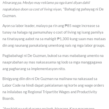
Hinarang pa. Medyo may reklamo pa nga kami diyan dahil
napakalayo doon sa cost of living niyan, “
Bahagi ng pahayag ni De
Guzman.
Ayon sa labor leader, malayo pa rin ang ₱85 wage increase sa
tunay na halaga ng pamumuhay o cost of living ng isang pamilya
na tinatayang aabot na sa mahigit ₱1,300 kung saan mas mataas
din ang naunang panukalang umentong nais ng mga labor groups.
Pagbabahagi ni De Guzman, bukod sa mas mababang umento na
naaprubahan ay mas nakasasama ng loob sa mga manggagawa
ang pagharang sa implementasyon nito.
Binigyang diin din ni De Guzman na malinaw na nakasaad sa
Labor Code na hindi dapat pakialaman ng korte ang wage orders
na inilalabas ng Regional Tripartite Wages and Productivity
Boards.
“Ang higit na nakakasama ng loob, hinarang. Kaya masamang-