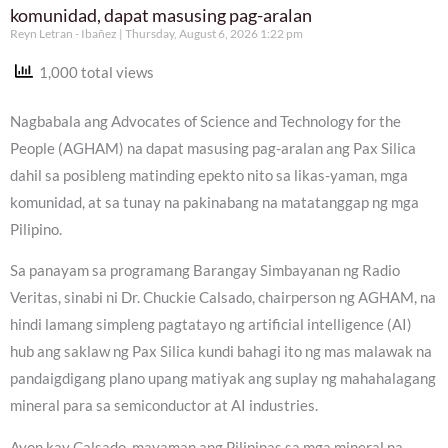
komunidad, dapat masusing pag-aralan
Reyn Letran - Ibañez
Thursday, August 6, 2026 1:22 pm
1,000 total views
Nagbabala ang Advocates of Science and Technology for the
People (AGHAM) na dapat masusing pag-aralan ang Pax Silica
dahil sa posibleng matinding epekto nito sa likas-yaman, mga
komunidad, at sa tunay na pakinabang na matatanggap ng mga
Pilipino.
Sa panayam sa programang Barangay Simbayanan ng Radio
Veritas, sinabi ni Dr. Chuckie Calsado, chairperson ng AGHAM, na
hindi lamang simpleng pagtatayo ng artificial intelligence (AI)
hub ang saklaw ng Pax Silica kundi bahagi ito ng mas malawak na
pandaigdigang plano upang matiyak ang suplay ng mahahalagang
mineral para sa semiconductor at AI industries.
Ayon kay Calsado, mayaman ang Pilipinas sa mga mineral na