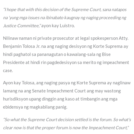
“I hope that with this decision of the Supreme Court, sana natapos
na ’yung mga issues na ibinabato kaugnay ng naging proceeding ng
Justice Committee,”
ayon kay Luistro.
Nilinaw naman ni private prosecutor at legal spokesperson Atty.
Benjamin Tolosa Jr. na ang naging desisyon ng Korte Suprema ay
hindi paghatol sa pananagutan o kawalang-sala ng Bise
Presidente at hindi rin pagdedesisyon sa merito ng impeachment
case.
Ayon kay Tolosa, ang naging pasya ng Korte Suprema ay naglinaw
lamang na ang Senate Impeachment Court ang may wastong
hurisdiksyon upang dinggin ang kaso at timbangin ang mga
ebidensya ng magkabilang panig.
“So what the Supreme Court decision settled is the forum. So what’s
clear now is that the proper forum is now the Impeachment Court,”