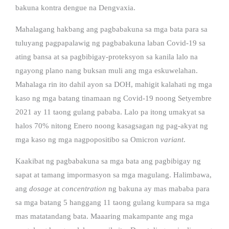
bakuna kontra dengue na Dengvaxia.
Mahalagang hakbang ang pagbabakuna sa mga bata para sa
tuluyang pagpapalawig ng pagbabakuna laban Covid-19 sa
ating bansa at sa pagbibigay-proteksyon sa kanila lalo na
ngayong plano nang buksan muli ang mga eskuwelahan.
Mahalaga rin ito dahil ayon sa DOH, mahigit kalahati ng mga
kaso ng mga batang tinamaan ng Covid-19 noong Setyembre
2021 ay 11 taong gulang pababa. Lalo pa itong umakyat sa
halos 70% nitong Enero noong kasagsagan ng pag-akyat ng
mga kaso ng mga nagpopositibo sa Omicron
variant
.
Kaakibat ng pagbabakuna sa mga bata ang pagbibigay ng
sapat at tamang impormasyon sa mga magulang. Halimbawa,
ang
dosage
at
concentration
ng bakuna ay mas mababa para
sa mga batang 5 hanggang 11 taong gulang kumpara sa mga
mas matatandang bata. Maaaring makampante ang mga