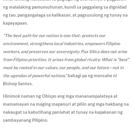
ng malalaking pamumuhunan, kundi sa paggalang sa dignidad
ng tao, pangangalaga sa kalikasan, at pagsusulong ng tunay na
kapayapaan.
“The best path for our nation is one that: protects our
environment, strengthens local industries, empowers Filipino
workers, and preserves our sovereignty. Pax Silica does not arise
from Filipino priorities. It arises from global rivalry. What is “best”
must be rooted in our values, our people, and our future—not in
the agendas of powerful nations,”
bahagi pa ng mensahe ni
Bishop Santos.
Hinimok naman ng Obispo ang mga mananampalataya at
mamamayan na maging mapanuri at piliin ang mga hakbang na
nakaugat sa kabutihang panlahat at tunay na kapakanan ng
sambayanang Pilipino.