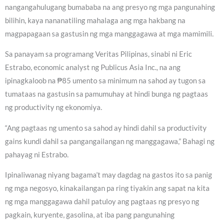
nangangahulugang bumababa na ang presyo ng mga pangunahing
bilihin, kaya nananatiling mahalaga ang mga hakbang na
magpapagaan sa gastusin ng mga manggagawa at mga mamimili.
Sa panayam sa programang Veritas Pilipinas, sinabi ni Eric
Estrabo, economic analyst ng Publicus Asia Inc., na ang
ipinagkaloob na ₱85 umento sa minimum na sahod ay tugon sa
tumataas na gastusin sa pamumuhay at hindi bunga ng pagtaas
ng productivity ng ekonomiya.
“Ang pagtaas ng umento sa sahod ay hindi dahil sa productivity
gains kundi dahil sa pangangailangan ng manggagawa,” Bahagi ng
pahayag ni Estrabo.
Ipinaliwanag niyang bagama’t may dagdag na gastos ito sa panig
ng mga negosyo, kinakailangan pa ring tiyakin ang sapat na kita
ng mga manggagawa dahil patuloy ang pagtaas ng presyo ng
pagkain, kuryente, gasolina, at iba pang pangunahing