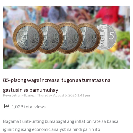
85-pisong wage increase, tugon sa tumataas na
gastusin sa pamumuhay
Reyn Letran - Ibañez
Thursday, August 6, 2026 1:41 pm
1,029 total views
Bagama’t unti-unting bumabagal ang inflation rate sa bansa,
iginiit ng isang economic analyst na hindi pa rin ito