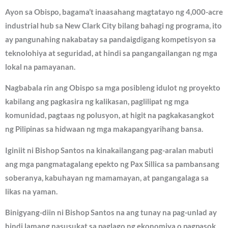
Ayon sa Obispo, bagama’t inaasahang magtatayo ng 4,000-acre
industrial hub sa New Clark City bilang bahagi ng programa, ito
ay pangunahing nakabatay sa pandaigdigang kompetisyon sa
teknolohiya at seguridad, at hindi sa pangangailangan ng mga
lokal na pamayanan.
Nagbabala rin ang Obispo sa mga posibleng idulot ng proyekto
kabilang ang pagkasira ng kalikasan, paglilipat ng mga
komunidad, pagtaas ng polusyon, at higit na pagkakasangkot
ng Pilipinas sa hidwaan ng mga makapangyarihang bansa.
Iginiit ni Bishop Santos na kinakailangang pag-aralan mabuti
ang mga pangmatagalang epekto ng Pax Sillica sa pambansang
soberanya, kabuhayan ng mamamayan, at pangangalaga sa
likas na yaman.
Binigyang-diin ni Bishop Santos na ang tunay na pag-unlad ay
hindi lamang nasusukat sa paglago ng ekonomiya o pagpasok