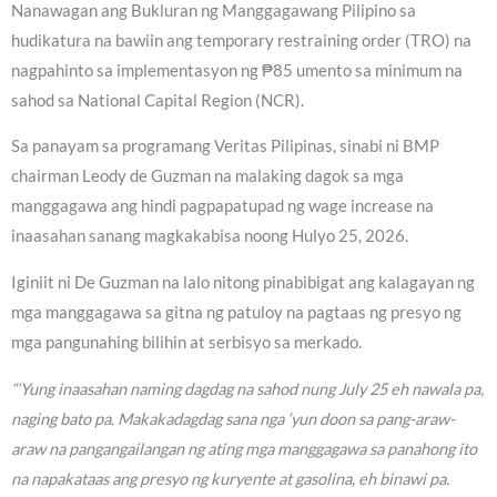
Nanawagan ang Bukluran ng Manggagawang Pilipino sa
hudikatura na bawiin ang temporary restraining order (TRO) na
nagpahinto sa implementasyon ng ₱85 umento sa minimum na
sahod sa National Capital Region (NCR).
Sa panayam sa programang Veritas Pilipinas, sinabi ni BMP
chairman Leody de Guzman na malaking dagok sa mga
manggagawa ang hindi pagpapatupad ng wage increase na
inaasahan sanang magkakabisa noong Hulyo 25, 2026.
Iginiit ni De Guzman na lalo nitong pinabibigat ang kalagayan ng
mga manggagawa sa gitna ng patuloy na pagtaas ng presyo ng
mga pangunahing bilihin at serbisyo sa merkado.
“‘Yung inaasahan naming dagdag na sahod nung July 25 eh nawala pa,
naging bato pa. Makakadagdag sana nga ‘yun doon sa pang-araw-
araw na pangangailangan ng ating mga manggagawa sa panahong ito
na napakataas ang presyo ng kuryente at gasolina, eh binawi pa.