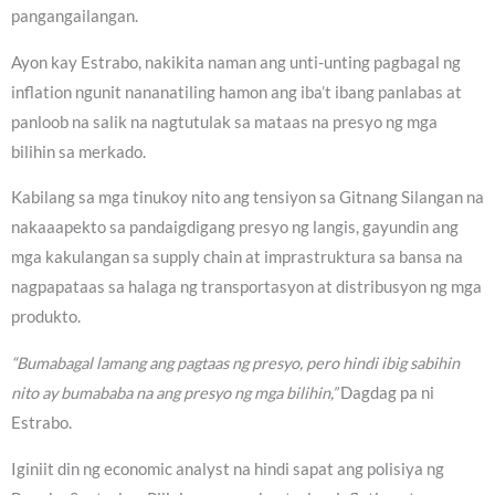
pangangailangan.
Ayon kay Estrabo, nakikita naman ang unti-unting pagbagal ng
inflation ngunit nananatiling hamon ang iba’t ibang panlabas at
panloob na salik na nagtutulak sa mataas na presyo ng mga
bilihin sa merkado.
Kabilang sa mga tinukoy nito ang tensiyon sa Gitnang Silangan na
nakaaapekto sa pandaigdigang presyo ng langis, gayundin ang
mga kakulangan sa supply chain at imprastruktura sa bansa na
nagpapataas sa halaga ng transportasyon at distribusyon ng mga
produkto.
“Bumabagal lamang ang pagtaas ng presyo, pero hindi ibig sabihin
nito ay bumababa na ang presyo ng mga bilihin,”
Dagdag pa ni
Estrabo.
Iginiit din ng economic analyst na hindi sapat ang polisiya ng