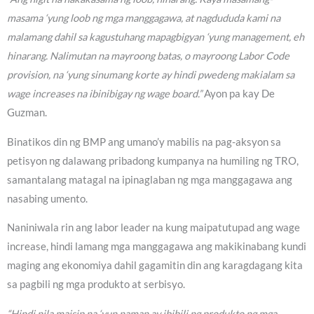
masama ‘yung loob ng mga manggagawa, at nagdududa kami na
malamang dahil sa kagustuhang mapagbigyan ‘yung management, eh
hinarang. Nalimutan na mayroong batas, o mayroong Labor Code
provision, na ‘yung sinumang korte ay hindi pwedeng makialam sa
wage increases na ibinibigay ng wage board.”
Ayon pa kay De
Guzman.
Binatikos din ng BMP ang umano’y mabilis na pag-aksyon sa
petisyon ng dalawang pribadong kumpanya na humiling ng TRO,
samantalang matagal na ipinaglaban ng mga manggagawa ang
nasabing umento.
Naniniwala rin ang labor leader na kung maipatutupad ang wage
increase, hindi lamang mga manggagawa ang makikinabang kundi
maging ang ekonomiya dahil gagamitin din ang karagdagang kita
sa pagbili ng mga produkto at serbisyo.
“Hindi nila maisip na ‘yun naman ay ibibili ng produkto ng mga