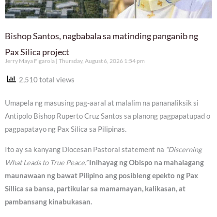
Bishop Santos, nagbabala sa matinding panganib ng
Pax Silica project
Jerry Maya Figarola
Thursday, August 6, 2026 1:54 pm
2,510 total views
Umapela ng masusing pag-aaral at malalim na pananaliksik si
Antipolo Bishop Ruperto Cruz Santos sa planong pagpapatupad o
pagpapatayo ng Pax Silica sa Pilipinas.
Ito ay sa kanyang Diocesan Pastoral statement na
“Discerning
What Leads to True Peace.”
Inihayag ng Obispo na mahalagang
maunawaan ng bawat Pilipino ang posibleng epekto ng Pax
Sillica sa bansa, partikular sa mamamayan, kalikasan, at
pambansang kinabukasan.