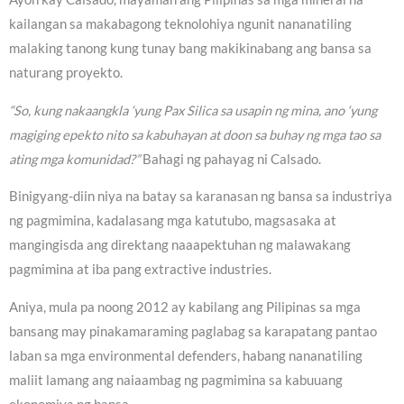
kailangan sa makabagong teknolohiya ngunit nananatiling
malaking tanong kung tunay bang makikinabang ang bansa sa
naturang proyekto.
“So, kung nakaangkla ‘yung Pax Silica sa usapin ng mina, ano ‘yung
magiging epekto nito sa kabuhayan at doon sa buhay ng mga tao sa
ating mga komunidad?”
Bahagi ng pahayag ni Calsado.
Binigyang-diin niya na batay sa karanasan ng bansa sa industriya
ng pagmimina, kadalasang mga katutubo, magsasaka at
mangingisda ang direktang naaapektuhan ng malawakang
pagmimina at iba pang extractive industries.
Aniya, mula pa noong 2012 ay kabilang ang Pilipinas sa mga
bansang may pinakamaraming paglabag sa karapatang pantao
laban sa mga environmental defenders, habang nananatiling
maliit lamang ang naiaambag ng pagmimina sa kabuuang