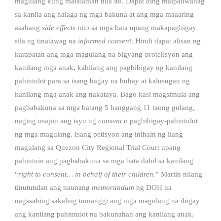
magulang kung malalaman nila ito. Dapat ding maipaliwanag
sa kanila ang halaga ng mga bakuna at ang mga maaaring
asahang
side effects
nito sa mga bata upang makapagbigay
sila ng tinatawag na
informed consent
. Hindi dapat alisan ng
karapatan ang mga magulang na bigyang-proteksyon ang
kanilang mga anak, kabilang ang pagbibigay ng kanilang
pahintulot para sa isang bagay na buhay at kalusugan ng
kanilang mga anak ang nakataya. Bago kasi magsimula ang
pagbabakuna sa mga batang 5 hanggang 11 taong gulang,
naging usapin ang isyu ng
consent
o pagbibigay-pahintulot
ng mga magulang. Isang petisyon ang inihain ng ilang
magulang sa Quezon City Regional Trial Court upang
pahintuin ang pagbabakuna sa mga bata dahil sa kanilang
“
right to consent… in behalf of their children.
” Mariin nilang
tinututulan ang naunang
memorandum
ng DOH na
nagssabing sakaling tumanggi ang mga magulang na ibigay
ang kanilang pahintulot na bakunahan ang kanilang anak,