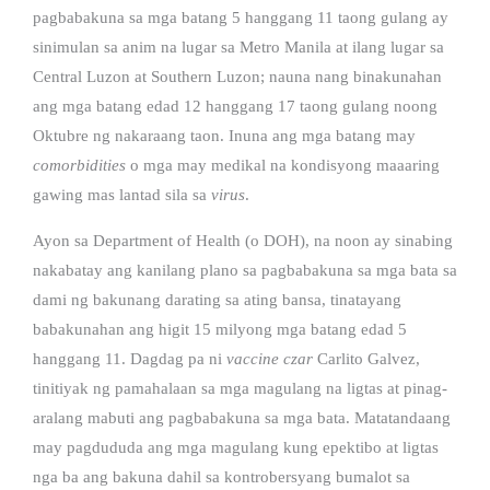
pagbabakuna sa mga batang 5 hanggang 11 taong gulang ay
sinimulan sa anim na lugar sa Metro Manila at ilang lugar sa
Central Luzon at Southern Luzon; nauna nang binakunahan
ang mga batang edad 12 hanggang 17 taong gulang noong
Oktubre ng nakaraang taon. Inuna ang mga batang may
comorbidities
o mga may medikal na kondisyong maaaring
gawing mas lantad sila sa
virus
.
Ayon sa Department of Health (o DOH), na noon ay sinabing
nakabatay ang kanilang plano sa pagbabakuna sa mga bata sa
dami ng bakunang darating sa ating bansa, tinatayang
babakunahan ang higit 15 milyong mga batang edad 5
hanggang 11. Dagdag pa ni
vaccine czar
Carlito Galvez,
tinitiyak ng pamahalaan sa mga magulang na ligtas at pinag-
aralang mabuti ang pagbabakuna sa mga bata. Matatandaang
may pagdududa ang mga magulang kung epektibo at ligtas
nga ba ang bakuna dahil sa kontrobersyang bumalot sa