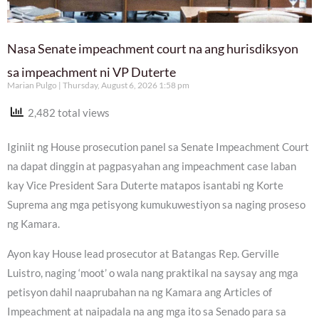
Nasa Senate impeachment court na ang hurisdiksyon
sa impeachment ni VP Duterte
Marian Pulgo
Thursday, August 6, 2026 1:58 pm
2,482 total views
Iginiit ng House prosecution panel sa Senate Impeachment Court
na dapat dinggin at pagpasyahan ang impeachment case laban
kay Vice President Sara Duterte matapos isantabi ng Korte
Suprema ang mga petisyong kumukuwestiyon sa naging proseso
ng Kamara.
Ayon kay House lead prosecutor at Batangas Rep. Gerville
Luistro, naging ‘moot’ o wala nang praktikal na saysay ang mga
petisyon dahil naaprubahan na ng Kamara ang Articles of
Impeachment at naipadala na ang mga ito sa Senado para sa