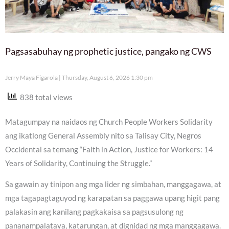
Pagsasabuhay ng prophetic justice, pangako ng CWS
Jerry Maya Figarola
Thursday, August 6, 2026 1:30 pm
838 total views
Matagumpay na naidaos ng Church People Workers Solidarity
ang ikatlong General Assembly nito sa Talisay City, Negros
Occidental sa temang “Faith in Action, Justice for Workers: 14
Years of Solidarity, Continuing the Struggle.”
Sa gawain ay tinipon ang mga lider ng simbahan, manggagawa, at
mga tagapagtaguyod ng karapatan sa paggawa upang higit pang
palakasin ang kanilang pagkakaisa sa pagsusulong ng
pananampalataya, katarungan, at dignidad ng mga manggagawa.