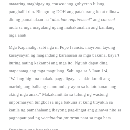
maaaring magbigay ng
consent
ang gobyerno bilang
panghalili rito. Binago ng DOH ang patakarang ito at nilinaw
din ng pamahalaan na “
absolute requirement
” ang
consent
mula sa mga magulang upang mabakunahan ang kanilang
mga anak.
Mga Kapanalig, sabi nga ni Pope Francis, mayroon tayong
kasaysayan ng magandang karanasan sa mga bakuna, kaya’t
ituring nating kakampi ang mga ito. Ngunit dapat ding
mapanatag ang mga magulang. Sabi nga sa 3 Juan 1:4,
“Walang higit na makakapagpaligaya sa akin kundi ang
marinig ang balitang namumuhay ayon sa katotohanan ang
aking mga anak.” Makakamit ito sa tulong ng wastong
impormasyon tungkol sa mga bakuna at kung titiyakin sa
kanila ng pamahalaang ibayong pag-iingat ang ginawa nito sa
pagpapatupad ng
vaccination program
para sa mga bata.
Sumainyo ang katotohanan.