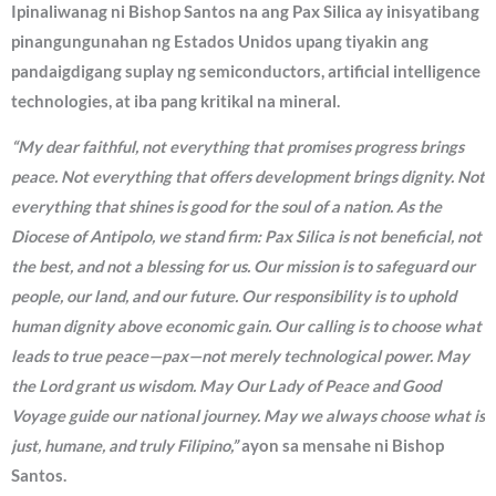
Ipinaliwanag ni Bishop Santos na ang Pax Silica ay inisyatibang
pinangungunahan ng Estados Unidos upang tiyakin ang
pandaigdigang suplay ng semiconductors, artificial intelligence
technologies, at iba pang kritikal na mineral.
“My dear faithful, not everything that promises progress brings
peace. Not everything that offers development brings dignity. Not
everything that shines is good for the soul of a nation. As the
Diocese of Antipolo, we stand firm: Pax Silica is not beneficial, not
the best, and not a blessing for us. Our mission is to safeguard our
people, our land, and our future. Our responsibility is to uphold
human dignity above economic gain. Our calling is to choose what
leads to true peace—pax—not merely technological power. May
the Lord grant us wisdom. May Our Lady of Peace and Good
Voyage guide our national journey. May we always choose what is
just, humane, and truly Filipino,”
ayon sa mensahe ni Bishop
Santos.