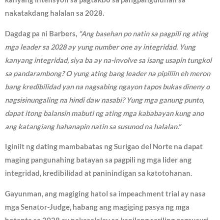
nakatakdang halalan sa 2028.
Dagdag pa ni Barbers,
“Ang basehan po natin sa pagpili ng ating
mga leader sa 2028 ay yung number one ay integridad. Yung
kanyang integridad, siya ba ay na-involve sa isang usapin tungkol
sa pandarambong? O yung ating bang leader na pipiliin eh meron
bang kredibilidad yan na nagsabing ngayon tapos bukas dineny o
nagsisinungaling na hindi daw nasabi? Yung mga ganung punto,
dapat itong balansin mabuti ng ating mga kababayan kung ano
ang katangiang hahanapin natin sa susunod na halalan.”
Iginiit ng dating mambabatas ng Surigao del Norte na dapat
maging pangunahing batayan sa pagpili ng mga lider ang
integridad, kredibilidad at paninindigan sa katotohanan.
Gayunman, ang magiging hatol sa impeachment trial ay nasa
mga Senator-Judge, habang ang magiging pasya ng mga