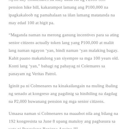
pension hike bill, kakarampot lamang ang P100,000 na
ipagkakaloob ng pamahalaan sa iilan lamang matatanda na
may edad 100 at higit pa.
“Maganda naman na merong ganung incentives para sa ating
senior citizens actually token lang yang P100,000 at maliit
lang naman ngayon ‘yan, hindi naman ‘yan malaking bagay.
Kahit paano makatulong yan siyempre sa mga 100 years old.
Konti lang ‘yan,” bahagi ng pahayag ni Colemares sa
panayam ng Veritas Patrol.
Iginiit pa ni Colmenares na kinakailangain na muling ibaling
ng senado at kongreso ang pagdinig sa hinihiling na dagdag
na P2,000 buwanang pension ng mga senior citizens.
Umaasa naman si Colmenares na maaabot nila ang bilang na
192 kongresista sa June 8 upang matuloy ang pagbasura sa
veto ni Pangulong Benigno Aquino III.