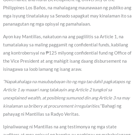
Philippines Los Baños, na mahalagang maunawaan ng publiko ang
mga isyung tinatalakay sa Senado sapagkat may kinalaman ito sa
pananagutan ng mga opisyal ng pamahalaan.
Ayon kay Mantillas, nakatuon na ang paglilitis sa Article 1, na
tumatalakay sa maling paggamit ng confidential funds, kabilang
ang kontrobersyal na ₱125 milyong confidential fund ng Office of
the Vice President at ang mahigit isang daang disbursement na
isinagawa sa loob lamang ng isang araw.
“Napakahalaga na masubaybayan ito ng mga tao dahil pagkatapos ng
Article 1 ay maaari nang talakayin ang Article 2 tungkol sa
unexplained wealth, at posibleng sumunod din ang Article 3 na may
kinalaman sa bribery at procurement irregularities.”
Bahagi ng
pahayag ni Mantillas sa Radyo Veritas.
Ipinaliwanag ni Mantillas na ang testimonya ng mga state
auditors at mga opisyal ng bangko ay nagbigay ng mahahalagang