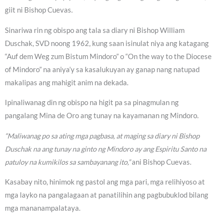
giit ni Bishop Cuevas.
Sinariwa rin ng obispo ang tala sa diary ni Bishop William
Duschak, SVD noong 1962, kung saan isinulat niya ang katagang
“Auf dem Weg zum Bistum Mindoro” o “On the way to the Diocese
of Mindoro” na aniya’y sa kasalukuyan ay ganap nang natupad
makalipas ang mahigit anim na dekada.
Ipinaliwanag din ng obispo na higit pa sa pinagmulan ng
pangalang Mina de Oro ang tunay na kayamanan ng Mindoro.
“Maliwanag po sa ating mga pagbasa, at maging sa diary ni Bishop
Duschak na ang tunay na ginto ng Mindoro ay ang Espiritu Santo na
patuloy na kumikilos sa sambayanang ito,”
ani Bishop Cuevas.
Kasabay nito, hinimok ng pastol ang mga pari, mga relihiyoso at
mga layko na pangalagaan at panatilihin ang pagbubuklod bilang
mga mananampalataya.