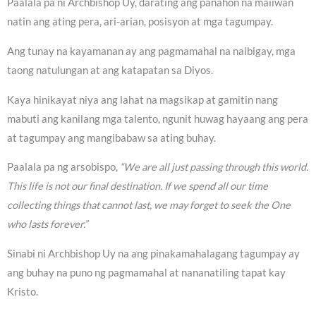
Paalala pa ni Archbishop Uy, darating ang panahon na maiiwan
natin ang ating pera, ari-arian, posisyon at mga tagumpay.
Ang tunay na kayamanan ay ang pagmamahal na naibigay, mga
taong natulungan at ang katapatan sa Diyos.
Kaya hinikayat niya ang lahat na magsikap at gamitin nang
mabuti ang kanilang mga talento, ngunit huwag hayaang ang pera
at tagumpay ang mangibabaw sa ating buhay.
Paalala pa ng arsobispo,
“We are all just passing through this world.
This life is not our final destination. If we spend all our time
collecting things that cannot last, we may forget to seek the One
who lasts forever.”
Sinabi ni Archbishop Uy na ang pinakamahalagang tagumpay ay
ang buhay na puno ng pagmamahal at nananatiling tapat kay
Kristo.