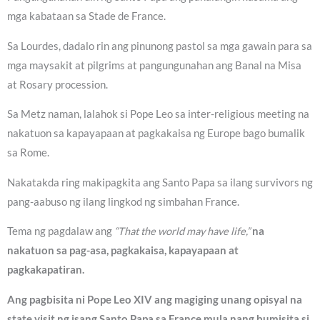
mga kabataan sa Stade de France.
Sa Lourdes, dadalo rin ang pinunong pastol sa mga gawain para sa
mga maysakit at pilgrims at pangungunahan ang Banal na Misa
at Rosary procession.
Sa Metz naman, lalahok si Pope Leo sa inter-religious meeting na
nakatuon sa kapayapaan at pagkakaisa ng Europe bago bumalik
sa Rome.
Nakatakda ring makipagkita ang Santo Papa sa ilang survivors ng
pang-aabuso ng ilang lingkod ng simbahan France.
Tema ng pagdalaw ang
“That the world may have life,”
na
nakatuon sa pag-asa, pagkakaisa, kapayapaan at
pagkakapatiran.
Ang pagbisita ni Pope Leo XIV ang magiging unang opisyal na
state visit ng isang Santo Papa sa France mula nang bumisita si