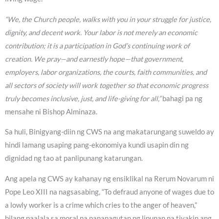
“We, the Church people, walks with you in your struggle for justice,
dignity, and decent work. Your labor is not merely an economic
contribution; it is a participation in God’s continuing work of
creation. We pray—and earnestly hope—that government,
employers, labor organizations, the courts, faith communities, and
all sectors of society will work together so that economic progress
truly becomes inclusive, just, and life-giving for all,”
bahagi pa ng
mensahe ni Bishop Alminaza.
Sa huli, Binigyang-diin ng CWS na ang makatarungang suweldo ay
hindi lamang usaping pang-ekonomiya kundi usapin din ng
dignidad ng tao at panlipunang katarungan.
Ang apela ng CWS ay kahanay ng ensiklikal na Rerum Novarum ni
Pope Leo XIII na nagsasabing, “To defraud anyone of wages due to
a lowly worker is a crime which cries to the anger of heaven,”
bilang paalala sa moral na pananagutan ng lipunan na tiyakin ang