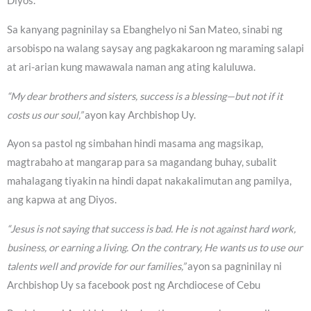
Diyos.
Sa kanyang pagninilay sa Ebanghelyo ni San Mateo, sinabi ng
arsobispo na walang saysay ang pagkakaroon ng maraming salapi
at ari-arian kung mawawala naman ang ating kaluluwa.
“My dear brothers and sisters, success is a blessing—but not if it
costs us our soul,”
ayon kay Archbishop Uy.
Ayon sa pastol ng simbahan hindi masama ang magsikap,
magtrabaho at mangarap para sa magandang buhay, subalit
mahalagang tiyakin na hindi dapat nakakalimutan ang pamilya,
ang kapwa at ang Diyos.
“Jesus is not saying that success is bad. He is not against hard work,
business, or earning a living. On the contrary, He wants us to use our
talents well and provide for our families,”
ayon sa pagninilay ni
Archbishop Uy sa facebook post ng Archdiocese of Cebu