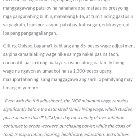
manggagawang patuloy na nahaharap sa mataas na presyo ng
mga pangunahing bilihin, mababang kita, at tumitinding gastusin
sa pagkain, transportasyon, pabahay, kalusugan, edukasyon, at
iba pang pangangailangan.
Giit ng Obispo, bagama’t kabilang ang 85-pesos wage adjustment
sa pinakamalalaking wage hike sa mga nakalipas na taon,
nananatili pa rin itong malayo sa isinusulong na family living
wage na ngayon ay umaabot na sa 1,300-pesos upang
masuportahan ng isang manggagawa ang sarili o pamilyang may
limang miyembro.
“Even with the full adjustment, the NCR minimum wage remains
significantly below the estimated family living wage, which studies
place at more than ₱1,200 per day for a family of five. Inflation
continues to erode workers’ purchasing power, while the costs of
food, transportation, housing, healthcare, education, and utilities