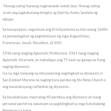
“Huwag nating hayaang magkawatak-watak tayo. Huwag nating
sirain ang pagkakaisang binigkis ng Espiritu Santo,”
paalala ng
obispo.
Sa kasaysayan, nagsimula ang Kristiyanismo sa isla noong 1600s
sa pamamagitan ng pagmimisyon ng mga Augustinian,
Franciscan, Jesuit, Recollect, at SVD.
1936 nang maging Apostolic Prefecture, 1961 nang maging
Apostolic Vicariate, at makalipas ang 75 taon ay ganap na itong
naging diyosesis.
Isa sa mga tanyang na misyonerong naglingkod sa diyosesis si
San Ezekiel Moreno na naging kura paroko ng Sto Nino Church o
ang kasalukuyang cathedral ng diyosesis.
Sa kasalukuyan, mayroong 40 parokya ang diyosesis at isang
personal parish na nakatuon sa paglilingkod sa mga katutubong
Mangyan sa lugar.