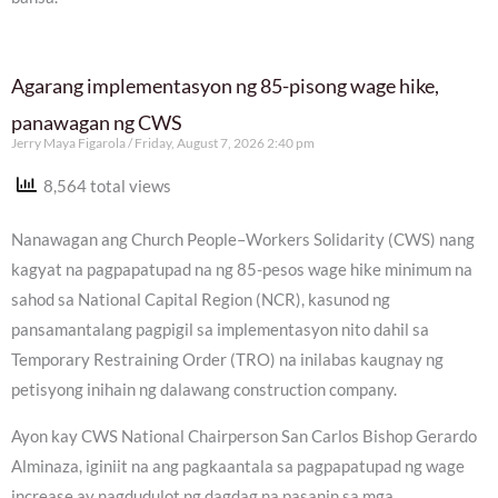
Agarang implementasyon ng 85-pisong wage hike,
panawagan ng CWS
Jerry Maya Figarola
Friday, August 7, 2026 2:40 pm
8,564 total views
Nanawagan ang Church People–Workers Solidarity (CWS) nang
kagyat na pagpapatupad na ng 85-pesos wage hike minimum na
sahod sa National Capital Region (NCR), kasunod ng
pansamantalang pagpigil sa implementasyon nito dahil sa
Temporary Restraining Order (TRO) na inilabas kaugnay ng
petisyong inihain ng dalawang construction company.
Ayon kay CWS National Chairperson San Carlos Bishop Gerardo
Alminaza, iginiit na ang pagkaantala sa pagpapatupad ng wage
increase ay nagdudulot ng dagdag na pasanin sa mga