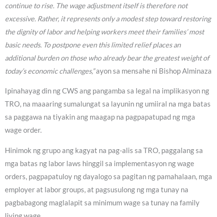
continue to rise. The wage adjustment itself is therefore not
excessive. Rather, it represents only a modest step toward restoring
the dignity of labor and helping workers meet their families’ most
basic needs. To postpone even this limited relief places an
additional burden on those who already bear the greatest weight of
today’s economic challenges,”
ayon sa mensahe ni Bishop Alminaza
Ipinahayag din ng CWS ang pangamba sa legal na implikasyon ng
TRO, na maaaring sumalungat sa layunin ng umiiral na mga batas
sa paggawa na tiyakin ang maagap na pagpapatupad ng mga
wage order.
Hinimok ng grupo ang kagyat na pag-alis sa TRO, paggalang sa
mga batas ng labor laws hinggil sa implementasyon ng wage
orders, pagpapatuloy ng dayalogo sa pagitan ng pamahalaan, mga
employer at labor groups, at pagsusulong ng mga tunay na
pagbabagong maglalapit sa minimum wage sa tunay na family
living wage.