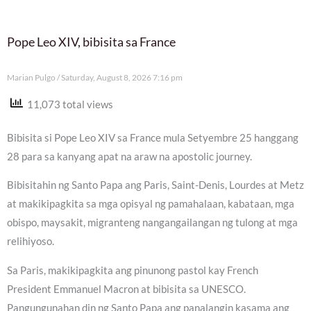
Pope Leo XIV, bibisita sa France
Marian Pulgo
Saturday, August 8, 2026 7:16 pm
11,073 total views
Bibisita si Pope Leo XIV sa France mula Setyembre 25 hanggang
28 para sa kanyang apat na araw na apostolic journey.
Bibisitahin ng Santo Papa ang Paris, Saint-Denis, Lourdes at Metz
at makikipagkita sa mga opisyal ng pamahalaan, kabataan, mga
obispo, maysakit, migranteng nangangailangan ng tulong at mga
relihiyoso.
Sa Paris, makikipagkita ang pinunong pastol kay French
President Emmanuel Macron at bibisita sa UNESCO.
Pangungunahan din ng Santo Papa ang panalangin kasama ang