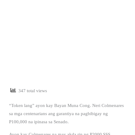
347 total views
“Token lang” ayon kay Bayan Muna Cong. Neri Colmenares
sa mga centenarians ang garantiya na pagbibigay ng
P100,000 na ipinasa sa Senado.
Ayon kay Colmenares na may akda rin ng P2000 SSS