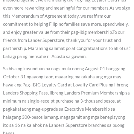
even more rewarding and meaningful for our members.As we sign
this Memorandum of Agreement today, we reaffirm our
commitment to helping Filipino families save more, spend wisely,
and enjoy greater value from their pag-ibig membership.To our
friends from Lander Superstore, thank you for your trust and
partnership. Maraming salamat po at congratulations to all of us,”
bahagi pa ng mensahe ni Acosta sa gawain.
Sa bisa ng kasunduan na nagsimula noong August 01 hanggang
October 31 ngayong taon, maaaring makakuha ang mga may
hawak ng Pag-IBIG Loyalty Card at Loyalty Card Plus ng libreng
Landers Shopping Pass, libreng Landers Premium Membership sa
minimum na single-receipt purchase na 3-thousand pesos, at
pagkakataong mag-upgrade sa Executive Membership sa
halagang 300-pesos lamang, magagamit ang mga benepisyong
ito sa 16 na kalahok na Landers Superstore branches sa buong
bansa.