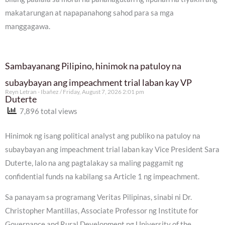
makatarungan at napapanahong sahod para sa mga
manggagawa.
Sambayanang Pilipino, hinimok na patuloy na
subaybayan ang impeachment trial laban kay VP
Reyn Letran - Ibañez
Friday, August 7, 2026 2:01 pm
Duterte
7,896 total views
Hinimok ng isang political analyst ang publiko na patuloy na
subaybayan ang impeachment trial laban kay Vice President Sara
Duterte, lalo na ang pagtalakay sa maling paggamit ng
confidential funds na kabilang sa Article 1 ng impeachment.
Sa panayam sa programang Veritas Pilipinas, sinabi ni Dr.
Christopher Mantillas, Associate Professor ng Institute for
Governance and Rural Development ng University of the