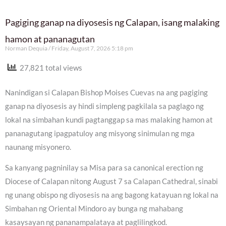
Pagiging ganap na diyosesis ng Calapan, isang malaking
hamon at pananagutan
Norman Dequia
Friday, August 7, 2026 5:18 pm
27,821 total views
Nanindigan si Calapan Bishop Moises Cuevas na ang pagiging
ganap na diyosesis ay hindi simpleng pagkilala sa paglago ng
lokal na simbahan kundi pagtanggap sa mas malaking hamon at
pananagutang ipagpatuloy ang misyong sinimulan ng mga
naunang misyonero.
Sa kanyang pagninilay sa Misa para sa canonical erection ng
Diocese of Calapan nitong August 7 sa Calapan Cathedral, sinabi
ng unang obispo ng diyosesis na ang bagong katayuan ng lokal na
Simbahan ng Oriental Mindoro ay bunga ng mahabang
kasaysayan ng pananampalataya at paglilingkod.