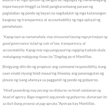
impormasyon hinggil sa hindi pangkaraniwang paraan ng
paglalabas ng pondo ng bayan na nagdudulot ng mga katanungan
kaugnay ng transparency at accountability ng mga opisyal ng
pamahalaan.
“Kapag tayo ay namamahala, may sinusunod tayong mga prinsipyo ng
good governance tulad ng rule of law, transparency, at
accountability. Kapag may mga pangyayaring nagiging kaduda-duda,
mahalagang mabigyang-linaw ito.”
Dagdag pa ni Mantillas.
Binigyang-diin din ng propesor ang command responsibility, kung
saan sinabi niyang hindi maaaring ihiwalay ang pananagutan ng
pinuno ng isang ahensya sa paggamit ng pondo ng gobyerno.
“Hindi puwedeng may perang na-disburse na hindi nalalaman ng
head of agency. Bago magamit ang pondo ng gobyerno, dumaraan ito
sa iba’t ibang proseso at pag-apruba.”
Ayon pa kay Mantillas.