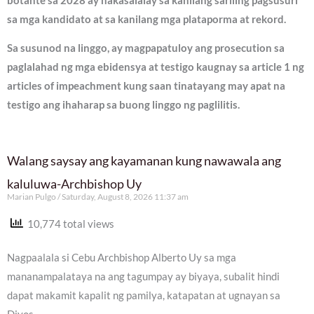
botante sa 2028 ay nakasalalay sa kanilang sariling pagsusuri
sa mga kandidato at sa kanilang mga plataporma at rekord.
Sa susunod na linggo, ay magpapatuloy ang prosecution sa
paglalahad ng mga ebidensya at testigo kaugnay sa article 1 ng
articles of impeachment kung saan tinatayang may apat na
testigo ang ihaharap sa buong linggo ng paglilitis.
Walang saysay ang kayamanan kung nawawala ang
kaluluwa-Archbishop Uy
Marian Pulgo
Saturday, August 8, 2026 11:37 am
10,774 total views
Nagpaalala si Cebu Archbishop Alberto Uy sa mga
mananampalataya na ang tagumpay ay biyaya, subalit hindi
dapat makamit kapalit ng pamilya, katapatan at ugnayan sa