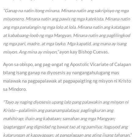
“Ganap na natin itong minana. Minana natin ang sakripisyo ng mga
misyonero. Minana natin ang pawis ng mga katekista. Minana natin
ang mga panalangin ng mga lolo at lola. Minana natin ang katatagan
at kababaang-loob ng mga Mangyan. Minana natin ang paglilingkod
ng mga pari, madre, at mga layko. Mga kapatid, ang mana ay isang
misyon. Ang mina ay misyon,”
ayon kay Bishop Cuevas.
Ayon sa obispo, ang pag-angat ng Apostolic Vicariate of Calapan
bilang isang ganap na diyosesis ay nangangahulugang mas
malawak na pagpapalawak at pagpapaigting ng misyon ni Kristo
sa Mindoro.
“Tayo ay naging diyosesis upang lalo pang palawakin ang misyon ni
Kristo—palalimin ang pananampalataya; paglingkuran ang
mahihirap; ihain ang kabataan; samahan ang mga Mangyan;
ipagtanggol ang dignidad ng bawat tao at ng pamilya; itaguyod ang
katarungan at kapayapaan; at pangalagaan ang ating iisang tahanan,”