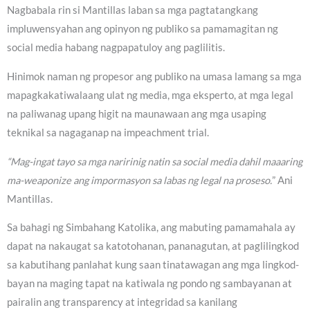
Nagbabala rin si Mantillas laban sa mga pagtatangkang
impluwensyahan ang opinyon ng publiko sa pamamagitan ng
social media habang nagpapatuloy ang paglilitis.
Hinimok naman ng propesor ang publiko na umasa lamang sa mga
mapagkakatiwalaang ulat ng media, mga eksperto, at mga legal
na paliwanag upang higit na maunawaan ang mga usaping
teknikal sa nagaganap na impeachment trial.
“Mag-ingat tayo sa mga naririnig natin sa social media dahil maaaring
ma-weaponize ang impormasyon sa labas ng legal na proseso.
” Ani
Mantillas.
Sa bahagi ng Simbahang Katolika, ang mabuting pamamahala ay
dapat na nakaugat sa katotohanan, pananagutan, at paglilingkod
sa kabutihang panlahat kung saan tinatawagan ang mga lingkod-
bayan na maging tapat na katiwala ng pondo ng sambayanan at
pairalin ang transparency at integridad sa kanilang