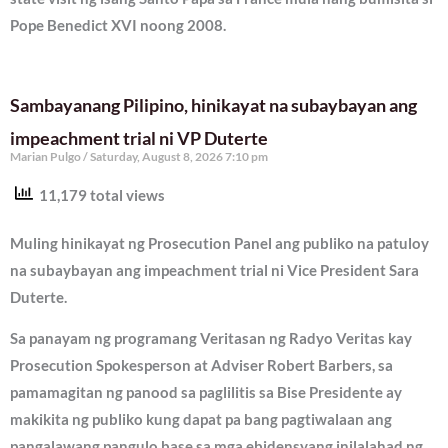
Pope Benedict XVI noong 2008.
Sambayanang Pilipino, hinikayat na subaybayan ang
impeachment trial ni VP Duterte
Marian Pulgo
Saturday, August 8, 2026 7:10 pm
11,179 total views
Muling hinikayat ng Prosecution Panel ang publiko na patuloy
na subaybayan ang impeachment trial ni Vice President Sara
Duterte.
Sa panayam ng programang Veritasan ng Radyo Veritas kay
Prosecution Spokesperson at Adviser Robert Barbers, sa
pamamagitan ng panood sa paglilitis sa Bise Presidente ay
makikita ng publiko kung dapat pa bang pagtiwalaan ang
pangalawang pangulo base sa mga ebidensyang inilalahad ng