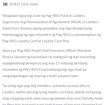
20,831 total views
Nilagdaan ngayong araw ng Pag-IBIG Fund at Landers
Superstore ang Memorandum of Agreement (MOA) sa Landers
Superstore Aseana upang palawakin ang mga benepisyong
matatanggap ng mga miyembro ng Pag-IBIG sa pamamagitan ng
Pag-IBIG Loyalty Card at Loyalty Card Plus.
Ayon kay Pag-IBIG Fund Chief Executive Officer Marilene
Acosta, layunin ng kasunduan na mabigyan ng mas maraming
napapanahong benepisyo ang may 17-milyong aktibong
miyembro ng PAG-IBIG Fund kabilang ang mga hindi pa
nangangailangan ng housing o multi-purpose loan.
“Sa ating mga pag-ibig members, pumunta na kayo dito sa
Landers, dalhin nyo ang iyong loyalty card plus, pwede na kayong
mag-shopping kahit wala kayo ng membership card. Initially, hindi
na.Pero mas maganda kung pagkatapos nilang mag-shopping kasi