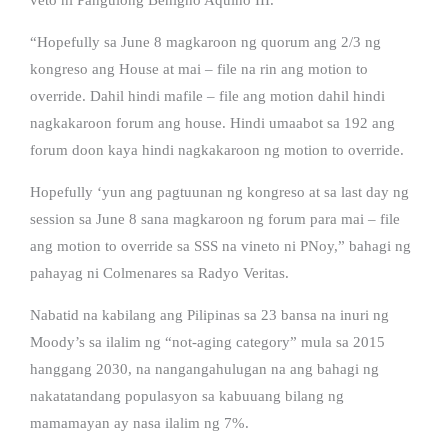
“Hopefully sa June 8 magkaroon ng quorum ang 2/3 ng
kongreso ang House at mai – file na rin ang motion to
override. Dahil hindi mafile – file ang motion dahil hindi
nagkakaroon forum ang house. Hindi umaabot sa 192 ang
forum doon kaya hindi nagkakaroon ng motion to override.
Hopefully ‘yun ang pagtuunan ng kongreso at sa last day ng
session sa June 8 sana magkaroon ng forum para mai – file
ang motion to override sa SSS na vineto ni PNoy,” bahagi ng
pahayag ni Colmenares sa Radyo Veritas.
Nabatid na kabilang ang Pilipinas sa 23 bansa na inuri ng
Moody’s sa ilalim ng “not-aging category” mula sa 2015
hanggang 2030, na nangangahulugan na ang bahagi ng
nakatatandang populasyon sa kabuuang bilang ng
mamamayan ay nasa ilalim ng 7%.