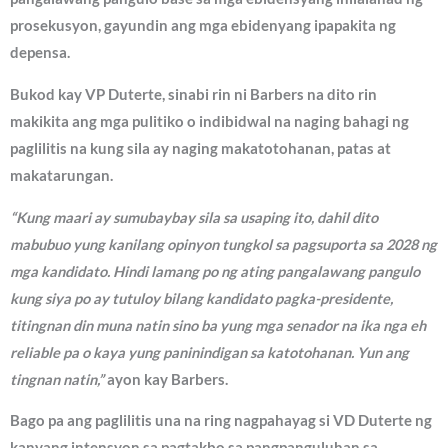
prosekusyon, gayundin ang mga ebidenyang ipapakita ng
depensa.
Bukod kay VP Duterte, sinabi rin ni Barbers na dito rin
makikita ang mga pulitiko o indibidwal na naging bahagi ng
paglilitis na kung sila ay naging makatotohanan, patas at
makatarungan.
“Kung maari ay sumubaybay sila sa usaping ito, dahil dito
mabubuo yung kanilang opinyon tungkol sa pagsuporta sa 2028 ng
mga kandidato. Hindi lamang po ng ating pangalawang pangulo
kung siya po ay tutuloy bilang kandidato pagka-presidente,
titingnan din muna natin sino ba yung mga senador na ika nga eh
reliable pa o kaya yung paninindigan sa katotohanan. Yun ang
tingnan natin,”
ayon kay Barbers.
Bago pa ang paglilitis una na ring nagpahayag si VD Duterte ng
kanyang intensyon sa pagtakbo sa pangpanguluhan sa