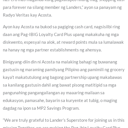
para forever na silang member ng Landers,” ayon sa panayam ng
Radyo Veritas kay Acosta.
Ayon kay Acosta na bukod sa pagiging cash card, nagsisilbi ring
daan ang Pag-IBIG Loyalty Card Plus upang makakuha ng mga
diskwento, espesyal na alok, at reward points mula sa lumalawak
na hanay ng mga partner establishments ng ahensya.
Binigyang-diin din ni Acosta na malaking bahagi ng buwanang
gastusin ng maraming pamilyang Pilipino ang pamimili ng grocery
kaya’t makatutulong ang bagong partnership upang makabawas
sa kanilang gastusin dahil ang bawat pisong matitipid sa mga
pangunahing pangangailangan ay maaaring mailaan sa
edukasyon, pamasahe, bayarin sa kuryente at tubig, o maging
dagdag na ipon sa MP2 Savings Program.
“We are truly grateful to Lander’s Superstore for joining us in this
mission.Together, we are making the Pag-ibig Loyalty Card Plus