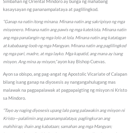
Simbahan ng Oriental Mindoro ay bunga ng mahabang
kasaysayan ng pananampalataya at paglilingkod.
“Ganap na natin itong minana. Minana natin ang sakripisyo ng mga
misyonero. Minana natin ang pawis ng mga katekista. Minana natin
ang mga panalangin ng mga lolo at lola. Minana natin ang katatagan
at kababaang-loob ng mga Mangyan. Minana natin ang paglilingkod
ng mga pari, madre, at mga layko. Mga kapatid, ang mana ay isang
misyon. Ang mina ay misyon,”
ayon kay Bishop Cuevas.
Ayon sa obispo, ang pag-angat ng Apostolic Vicariate of Calapan
bilang isang ganap na diyosesis ay nangangahulugang mas
malawak na pagpapalawak at pagpapaigting ng misyon ni Kristo
sa Mindoro.
“Tayo ay naging diyosesis upang lalo pang palawakin ang misyon ni
Kristo—palalimin ang pananampalataya; paglingkuran ang
mahihirap; ihain ang kabataan; samahan ang mga Mangyan;