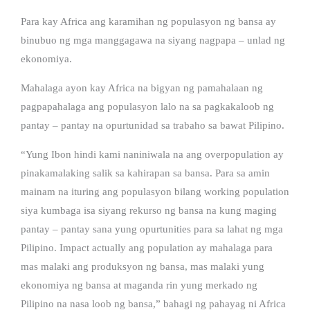
Para kay Africa ang karamihan ng populasyon ng bansa ay
binubuo ng mga manggagawa na siyang nagpapa – unlad ng
ekonomiya.
Mahalaga ayon kay Africa na bigyan ng pamahalaan ng
pagpapahalaga ang populasyon lalo na sa pagkakaloob ng
pantay – pantay na opurtunidad sa trabaho sa bawat Pilipino.
“Yung Ibon hindi kami naniniwala na ang overpopulation ay
pinakamalaking salik sa kahirapan sa bansa. Para sa amin
mainam na ituring ang populasyon bilang working population
siya kumbaga isa siyang rekurso ng bansa na kung maging
pantay – pantay sana yung opurtunities para sa lahat ng mga
Pilipino. Impact actually ang population ay mahalaga para
mas malaki ang produksyon ng bansa, mas malaki yung
ekonomiya ng bansa at maganda rin yung merkado ng
Pilipino na nasa loob ng bansa,” bahagi ng pahayag ni Africa