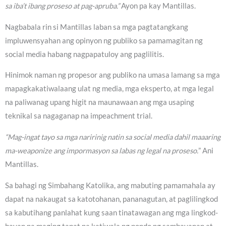
sa iba’t ibang proseso at pag-apruba.”
Ayon pa kay Mantillas.
Nagbabala rin si Mantillas laban sa mga pagtatangkang
impluwensyahan ang opinyon ng publiko sa pamamagitan ng
social media habang nagpapatuloy ang paglilitis.
Hinimok naman ng propesor ang publiko na umasa lamang sa mga
mapagkakatiwalaang ulat ng media, mga eksperto, at mga legal
na paliwanag upang higit na maunawaan ang mga usaping
teknikal sa nagaganap na impeachment trial.
“Mag-ingat tayo sa mga naririnig natin sa social media dahil maaaring
ma-weaponize ang impormasyon sa labas ng legal na proseso.
” Ani
Mantillas.
Sa bahagi ng Simbahang Katolika, ang mabuting pamamahala ay
dapat na nakaugat sa katotohanan, pananagutan, at paglilingkod
sa kabutihang panlahat kung saan tinatawagan ang mga lingkod-