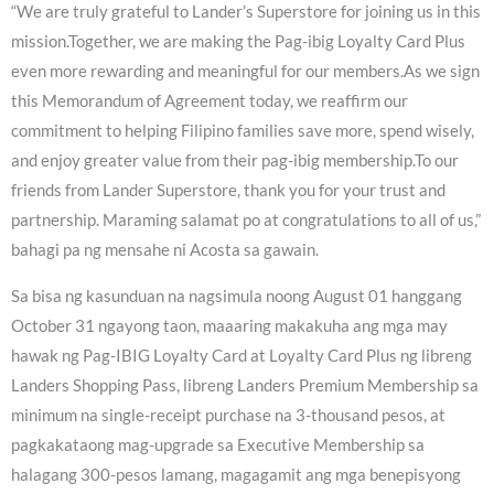
“We are truly grateful to Lander’s Superstore for joining us in this
mission.Together, we are making the Pag-ibig Loyalty Card Plus
even more rewarding and meaningful for our members.As we sign
this Memorandum of Agreement today, we reaffirm our
commitment to helping Filipino families save more, spend wisely,
and enjoy greater value from their pag-ibig membership.To our
friends from Lander Superstore, thank you for your trust and
partnership. Maraming salamat po at congratulations to all of us,”
bahagi pa ng mensahe ni Acosta sa gawain.
Sa bisa ng kasunduan na nagsimula noong August 01 hanggang
October 31 ngayong taon, maaaring makakuha ang mga may
hawak ng Pag-IBIG Loyalty Card at Loyalty Card Plus ng libreng
Landers Shopping Pass, libreng Landers Premium Membership sa
minimum na single-receipt purchase na 3-thousand pesos, at
pagkakataong mag-upgrade sa Executive Membership sa
halagang 300-pesos lamang, magagamit ang mga benepisyong