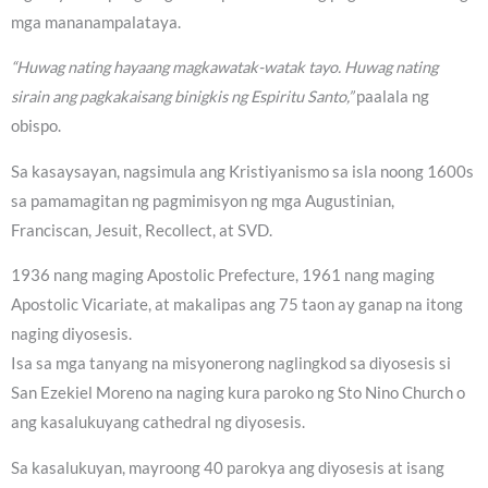
mga mananampalataya.
“Huwag nating hayaang magkawatak-watak tayo. Huwag nating
sirain ang pagkakaisang binigkis ng Espiritu Santo,”
paalala ng
obispo.
Sa kasaysayan, nagsimula ang Kristiyanismo sa isla noong 1600s
sa pamamagitan ng pagmimisyon ng mga Augustinian,
Franciscan, Jesuit, Recollect, at SVD.
1936 nang maging Apostolic Prefecture, 1961 nang maging
Apostolic Vicariate, at makalipas ang 75 taon ay ganap na itong
naging diyosesis.
Isa sa mga tanyang na misyonerong naglingkod sa diyosesis si
San Ezekiel Moreno na naging kura paroko ng Sto Nino Church o
ang kasalukuyang cathedral ng diyosesis.
Sa kasalukuyan, mayroong 40 parokya ang diyosesis at isang