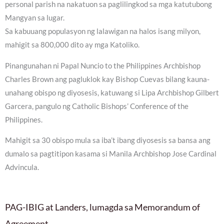
personal parish na nakatuon sa paglilingkod sa mga katutubong
Mangyan sa lugar.
Sa kabuuang populasyon ng lalawigan na halos isang milyon,
mahigit sa 800,000 dito ay mga Katoliko.
Pinangunahan ni Papal Nuncio to the Philippines Archbishop
Charles Brown ang pagluklok kay Bishop Cuevas bilang kauna-
unahang obispo ng diyosesis, katuwang si Lipa Archbishop Gilbert
Garcera, pangulo ng Catholic Bishops’ Conference of the
Philippines.
Mahigit sa 30 obispo mula sa iba’t ibang diyosesis sa bansa ang
dumalo sa pagtitipon kasama si Manila Archbishop Jose Cardinal
Advincula.
PAG-IBIG at Landers, lumagda sa Memorandum of
Agreement