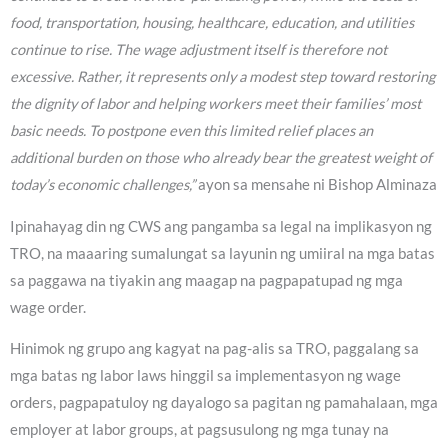
food, transportation, housing, healthcare, education, and utilities
continue to rise. The wage adjustment itself is therefore not
excessive. Rather, it represents only a modest step toward restoring
the dignity of labor and helping workers meet their families’ most
basic needs. To postpone even this limited relief places an
additional burden on those who already bear the greatest weight of
today’s economic challenges,”
ayon sa mensahe ni Bishop Alminaza
Ipinahayag din ng CWS ang pangamba sa legal na implikasyon ng
TRO, na maaaring sumalungat sa layunin ng umiiral na mga batas
sa paggawa na tiyakin ang maagap na pagpapatupad ng mga
wage order.
Hinimok ng grupo ang kagyat na pag-alis sa TRO, paggalang sa
mga batas ng labor laws hinggil sa implementasyon ng wage
orders, pagpapatuloy ng dayalogo sa pagitan ng pamahalaan, mga
employer at labor groups, at pagsusulong ng mga tunay na