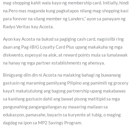
mag-shopping kahit wala kayo ng membership card. Initially, hindi
na.Pero mas maganda kung pagkatapos nilang mag-shopping kasi
para forever na silang member ng Landers,” ayon sa panayam ng
Radyo Veritas kay Acosta.
Ayon kay Acosta na bukod sa pagiging cash card, nagsisilbi ring
daan ang Pag-IBIG Loyalty Card Plus upang makakuha ng mga
diskwento, espesyal na alok, at reward points mula sa lumalawak
na hanay ng mga partner establishments ng ahensya.
Binigyang-diin din ni Acosta na malaking bahagi ng buwanang
gastusin ng maraming pamilyang Pilipino ang pamimili ng grocery
kaya’t makatutulong ang bagong partnership upang makabawas
sa kanilang gastusin dahil ang bawat pisong matitipid sa mga
pangunahing pangangailangan ay maaaring mailaan sa
edukasyon, pamasahe, bayarin sa kuryente at tubig, o maging
dagdag na ipon sa MP2 Savings Program.