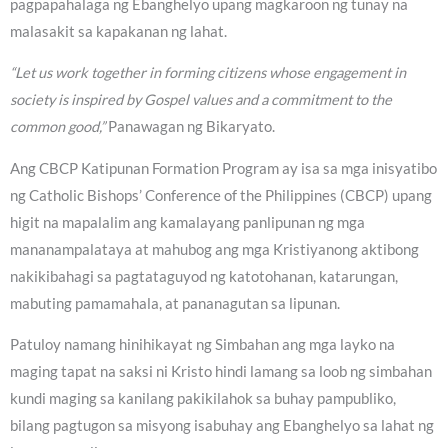
pagpapahalaga ng Ebanghelyo upang magkaroon ng tunay na
malasakit sa kapakanan ng lahat.
“Let us work together in forming citizens whose engagement in
society is inspired by Gospel values and a commitment to the
common good,”
Panawagan ng Bikaryato.
Ang CBCP Katipunan Formation Program ay isa sa mga inisyatibo
ng Catholic Bishops’ Conference of the Philippines (CBCP) upang
higit na mapalalim ang kamalayang panlipunan ng mga
mananampalataya at mahubog ang mga Kristiyanong aktibong
nakikibahagi sa pagtataguyod ng katotohanan, katarungan,
mabuting pamamahala, at pananagutan sa lipunan.
Patuloy namang hinihikayat ng Simbahan ang mga layko na
maging tapat na saksi ni Kristo hindi lamang sa loob ng simbahan
kundi maging sa kanilang pakikilahok sa buhay pampubliko,
bilang pagtugon sa misyong isabuhay ang Ebanghelyo sa lahat ng