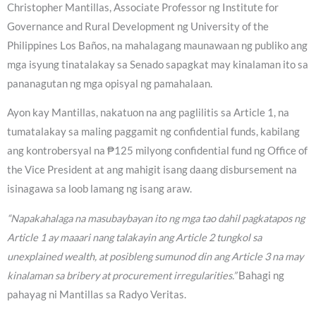
Christopher Mantillas, Associate Professor ng Institute for
Governance and Rural Development ng University of the
Philippines Los Baños, na mahalagang maunawaan ng publiko ang
mga isyung tinatalakay sa Senado sapagkat may kinalaman ito sa
pananagutan ng mga opisyal ng pamahalaan.
Ayon kay Mantillas, nakatuon na ang paglilitis sa Article 1, na
tumatalakay sa maling paggamit ng confidential funds, kabilang
ang kontrobersyal na ₱125 milyong confidential fund ng Office of
the Vice President at ang mahigit isang daang disbursement na
isinagawa sa loob lamang ng isang araw.
“Napakahalaga na masubaybayan ito ng mga tao dahil pagkatapos ng
Article 1 ay maaari nang talakayin ang Article 2 tungkol sa
unexplained wealth, at posibleng sumunod din ang Article 3 na may
kinalaman sa bribery at procurement irregularities.”
Bahagi ng
pahayag ni Mantillas sa Radyo Veritas.