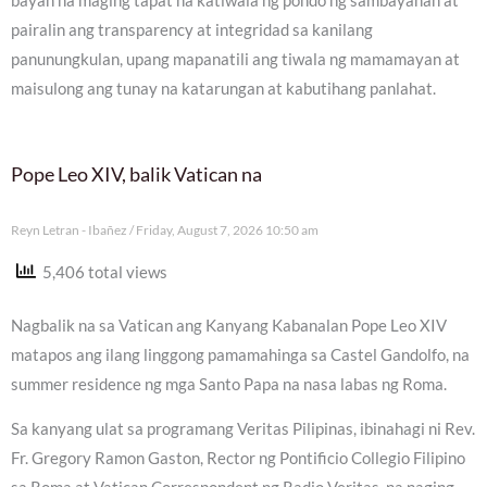
bayan na maging tapat na katiwala ng pondo ng sambayanan at
pairalin ang transparency at integridad sa kanilang
panunungkulan, upang mapanatili ang tiwala ng mamamayan at
maisulong ang tunay na katarungan at kabutihang panlahat.
Pope Leo XIV, balik Vatican na
Reyn Letran - Ibañez
Friday, August 7, 2026 10:50 am
5,406 total views
Nagbalik na sa Vatican ang Kanyang Kabanalan Pope Leo XIV
matapos ang ilang linggong pamamahinga sa Castel Gandolfo, na
summer residence ng mga Santo Papa na nasa labas ng Roma.
Sa kanyang ulat sa programang Veritas Pilipinas, ibinahagi ni Rev.
Fr. Gregory Ramon Gaston, Rector ng Pontificio Collegio Filipino