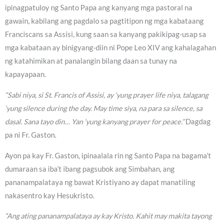
ipinagpatuloy ng Santo Papa ang kanyang mga pastoral na
gawain, kabilang ang pagdalo sa pagtitipon ng mga kabataang
Franciscans sa Assisi, kung saan sa kanyang pakikipag-usap sa
mga kabataan ay binigyang-diin ni Pope Leo XIV ang kahalagahan
ng katahimikan at panalangin bilang daan sa tunay na
kapayapaan.
“Sabi niya, si St. Francis of Assisi, ay ‘yung prayer life niya, talagang
‘yung silence during the day. May time siya, na para sa silence, sa
dasal. Sana tayo din… Yan ‘yung kanyang prayer for peace.”
Dagdag
pa ni Fr. Gaston.
Ayon pa kay Fr. Gaston, ipinaalala rin ng Santo Papa na bagama’t
dumaraan sa iba’t ibang pagsubok ang Simbahan, ang
pananampalataya ng bawat Kristiyano ay dapat manatiling
nakasentro kay Hesukristo.
“Ang ating pananampalataya ay kay Kristo. Kahit may makita tayong