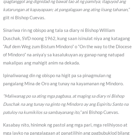
ipagtanggol ang dignidad ng bawat tao at ng pamilya; itaguyod ang
katarungan at kapayapaan; at pangalagaan ang ating iisang tahanan,”
giit ni Bishop Cuevas.
Sinariwa rin ng obispo ang tala sa diary ni Bishop William
Duschak, SVD noong 1962, kung saan isinulat niya ang katagang
“Auf dem Weg zum Bistum Mindoro” o “On the way to the Diocese
of Mindoro” na aniya’y sa kasalukuyan ay ganap nang natupad
makalipas ang mahigit anim na dekada.
Ipinaliwanag din ng obispo na higit pa sa pinagmulan ng
pangalang Mina de Oro ang tunay na kayamanan ng Mindoro.
“Maliwanag po sa ating mga pagbasa, at maging sa diary ni Bishop
Duschak na ang tunay na ginto ng Mindoro ay ang Espiritu Santo na
patuloy na kumikilos sa sambayanang ito,”
ani Bishop Cuevas.
Kasabay nito, hinimok ng pastol ang mga pari, mga relihiyoso at
mga layko na pangalagaan at panatilihin ang pagbubuklod bilang