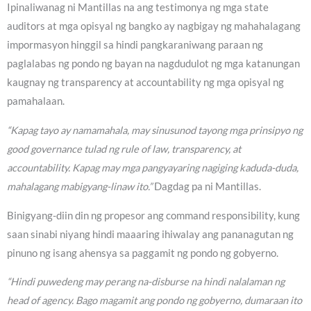
Ipinaliwanag ni Mantillas na ang testimonya ng mga state
auditors at mga opisyal ng bangko ay nagbigay ng mahahalagang
impormasyon hinggil sa hindi pangkaraniwang paraan ng
paglalabas ng pondo ng bayan na nagdudulot ng mga katanungan
kaugnay ng transparency at accountability ng mga opisyal ng
pamahalaan.
“Kapag tayo ay namamahala, may sinusunod tayong mga prinsipyo ng
good governance tulad ng rule of law, transparency, at
accountability. Kapag may mga pangyayaring nagiging kaduda-duda,
mahalagang mabigyang-linaw ito.”
Dagdag pa ni Mantillas.
Binigyang-diin din ng propesor ang command responsibility, kung
saan sinabi niyang hindi maaaring ihiwalay ang pananagutan ng
pinuno ng isang ahensya sa paggamit ng pondo ng gobyerno.
“Hindi puwedeng may perang na-disburse na hindi nalalaman ng
head of agency. Bago magamit ang pondo ng gobyerno, dumaraan ito