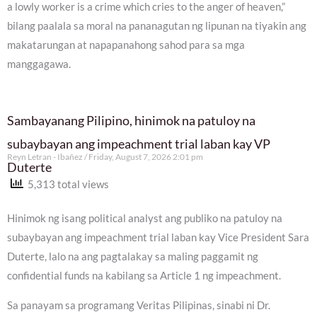
a lowly worker is a crime which cries to the anger of heaven,”
bilang paalala sa moral na pananagutan ng lipunan na tiyakin ang
makatarungan at napapanahong sahod para sa mga
manggagawa.
Sambayanang Pilipino, hinimok na patuloy na
subaybayan ang impeachment trial laban kay VP
Reyn Letran - Ibañez
Friday, August 7, 2026 2:01 pm
Duterte
5,313 total views
Hinimok ng isang political analyst ang publiko na patuloy na
subaybayan ang impeachment trial laban kay Vice President Sara
Duterte, lalo na ang pagtalakay sa maling paggamit ng
confidential funds na kabilang sa Article 1 ng impeachment.
Sa panayam sa programang Veritas Pilipinas, sinabi ni Dr.