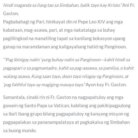
hindi maganda sa ilang tao sa Simbahan, balik tayo kay Kristo.”
Ani Fr.
Gaston.
Pagbabahagi ng Pari, hinikayat din ni Pope Leo XIV ang mga
kabataan, mag-asawa, pari, at mga nakatalaga sa buhay
paglilingkod na manatiling tapat sa kanilang bokasyon upang
ganap na maramdaman ang kaligayahang hatid ng Panginoon.
“‘Pag ibinigay natin ‘yung buhay natin sa Panginoon—kahit hindi sa
pagpapari o sa pagmamadre, kahit sa pag-aasawa, sa pamilya, o kahit
walang asawa, Kung saan tayo, doon tayo nilagay ng Panginoon, at
‘pag faithful tayo ay magiging masaya tayo.”
Ayon kay Fr. Gaston.
Samantala, sinabi rin ni Fr. Gaston na nagpapatuloy ang mga
gawain ng Santo Papa sa Vatican, kabilang ang pakikipagpulong
sa iba’t ibang grupo bilang pagpapatuloy ng kanyang misyon ng
pagpapalakas sa pananampalataya at pagkakaisa ng Simbahan
sa buong mundo.