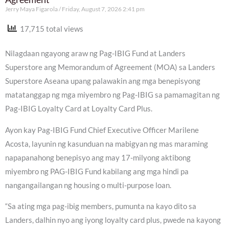
Jerry Maya Figarola
Friday, August 7, 2026 2:41 pm
17,715 total views
Nilagdaan ngayong araw ng Pag-IBIG Fund at Landers
Superstore ang Memorandum of Agreement (MOA) sa Landers
Superstore Aseana upang palawakin ang mga benepisyong
matatanggap ng mga miyembro ng Pag-IBIG sa pamamagitan ng
Pag-IBIG Loyalty Card at Loyalty Card Plus.
Ayon kay Pag-IBIG Fund Chief Executive Officer Marilene
Acosta, layunin ng kasunduan na mabigyan ng mas maraming
napapanahong benepisyo ang may 17-milyong aktibong
miyembro ng PAG-IBIG Fund kabilang ang mga hindi pa
nangangailangan ng housing o multi-purpose loan.
“Sa ating mga pag-ibig members, pumunta na kayo dito sa
Landers, dalhin nyo ang iyong loyalty card plus, pwede na kayong