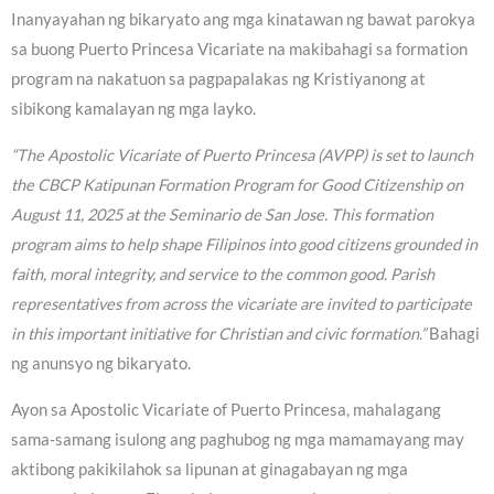
Inanyayahan ng bikaryato ang mga kinatawan ng bawat parokya
sa buong Puerto Princesa Vicariate na makibahagi sa formation
program na nakatuon sa pagpapalakas ng Kristiyanong at
sibikong kamalayan ng mga layko.
“The Apostolic Vicariate of Puerto Princesa (AVPP) is set to launch
the CBCP Katipunan Formation Program for Good Citizenship on
August 11, 2025 at the Seminario de San Jose. This formation
program aims to help shape Filipinos into good citizens grounded in
faith, moral integrity, and service to the common good. Parish
representatives from across the vicariate are invited to participate
in this important initiative for Christian and civic formation.”
Bahagi
ng anunsyo ng bikaryato.
Ayon sa Apostolic Vicariate of Puerto Princesa, mahalagang
sama-samang isulong ang paghubog ng mga mamamayang may
aktibong pakikilahok sa lipunan at ginagabayan ng mga