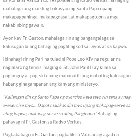
sa Roma at Vatican Correspondent ng Radio Veritas, na naging
mahalaga ang maikling bakasyon ng Santo Papa upang
makapagpahinga, makapagdasal, at makapagtuon sa mga
nakabinbing gawain.
Ayon kay Fr. Gaston, mahalaga rin ang pangangalaga sa
kalusugan bilang bahagi ng paglilingkod sa Diyos at sa kapwa.
Ibinahagi rin ng Pari na tulad ni Pope Leo XIV na regular na
naglalaro ng tennis, maging si St. John Paul II ay kilala sa
paglangoy at pag-ski upang mapanatili ang mabuting kalusugan
habang ginagampanan ang kanyang ministeryo.
“Kailangan din ng Santo Papa ng exercise kaya tayo rin sana ay nag-
e-exercise tayo… Dapat malakas din tayo upang makapag-serve sa
ating kapwa, makapag-serve sa ating Panginoon.”
Bahagi ng
pahayag ni Fr. Gaston sa Radyo Veritas.
Pagbabahagi ni Fr. Gaston, pagbalik sa Vatican ay agad na