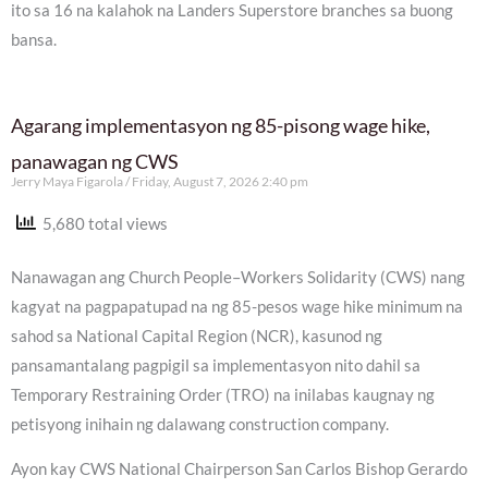
ito sa 16 na kalahok na Landers Superstore branches sa buong
bansa.
Agarang implementasyon ng 85-pisong wage hike,
panawagan ng CWS
Jerry Maya Figarola
Friday, August 7, 2026 2:40 pm
5,680 total views
Nanawagan ang Church People–Workers Solidarity (CWS) nang
kagyat na pagpapatupad na ng 85-pesos wage hike minimum na
sahod sa National Capital Region (NCR), kasunod ng
pansamantalang pagpigil sa implementasyon nito dahil sa
Temporary Restraining Order (TRO) na inilabas kaugnay ng
petisyong inihain ng dalawang construction company.
Ayon kay CWS National Chairperson San Carlos Bishop Gerardo