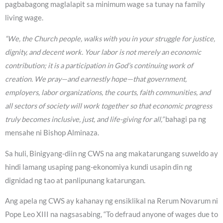
pagbabagong maglalapit sa minimum wage sa tunay na family
living wage.
“We, the Church people, walks with you in your struggle for justice,
dignity, and decent work. Your labor is not merely an economic
contribution; it is a participation in God’s continuing work of
creation. We pray—and earnestly hope—that government,
employers, labor organizations, the courts, faith communities, and
all sectors of society will work together so that economic progress
truly becomes inclusive, just, and life-giving for all,”
bahagi pa ng
mensahe ni Bishop Alminaza.
Sa huli, Binigyang-diin ng CWS na ang makatarungang suweldo ay
hindi lamang usaping pang-ekonomiya kundi usapin din ng
dignidad ng tao at panlipunang katarungan.
Ang apela ng CWS ay kahanay ng ensiklikal na Rerum Novarum ni
Pope Leo XIII na nagsasabing, “To defraud anyone of wages due to