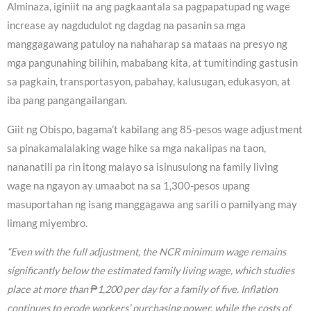
Alminaza, iginiit na ang pagkaantala sa pagpapatupad ng wage
increase ay nagdudulot ng dagdag na pasanin sa mga
manggagawang patuloy na nahaharap sa mataas na presyo ng
mga pangunahing bilihin, mababang kita, at tumitinding gastusin
sa pagkain, transportasyon, pabahay, kalusugan, edukasyon, at
iba pang pangangailangan.
Giit ng Obispo, bagama’t kabilang ang 85-pesos wage adjustment
sa pinakamalalaking wage hike sa mga nakalipas na taon,
nananatili pa rin itong malayo sa isinusulong na family living
wage na ngayon ay umaabot na sa 1,300-pesos upang
masuportahan ng isang manggagawa ang sarili o pamilyang may
limang miyembro.
“Even with the full adjustment, the NCR minimum wage remains
significantly below the estimated family living wage, which studies
place at more than ₱1,200 per day for a family of five. Inflation
continues to erode workers’ purchasing power, while the costs of