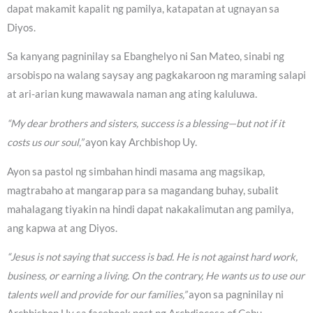
dapat makamit kapalit ng pamilya, katapatan at ugnayan sa
Diyos.
Sa kanyang pagninilay sa Ebanghelyo ni San Mateo, sinabi ng
arsobispo na walang saysay ang pagkakaroon ng maraming salapi
at ari-arian kung mawawala naman ang ating kaluluwa.
“My dear brothers and sisters, success is a blessing—but not if it
costs us our soul,”
ayon kay Archbishop Uy.
Ayon sa pastol ng simbahan hindi masama ang magsikap,
magtrabaho at mangarap para sa magandang buhay, subalit
mahalagang tiyakin na hindi dapat nakakalimutan ang pamilya,
ang kapwa at ang Diyos.
“Jesus is not saying that success is bad. He is not against hard work,
business, or earning a living. On the contrary, He wants us to use our
talents well and provide for our families,”
ayon sa pagninilay ni