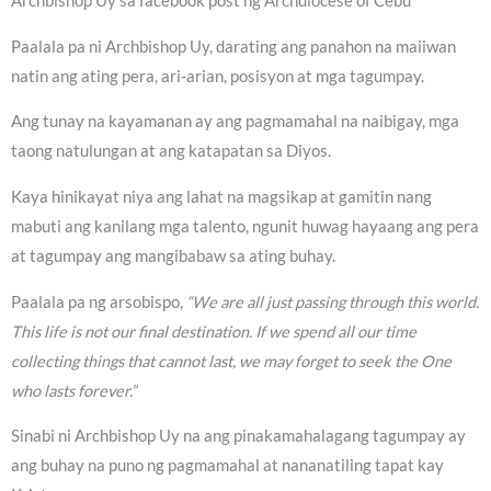
Archbishop Uy sa facebook post ng Archdiocese of Cebu
Paalala pa ni Archbishop Uy, darating ang panahon na maiiwan
natin ang ating pera, ari-arian, posisyon at mga tagumpay.
Ang tunay na kayamanan ay ang pagmamahal na naibigay, mga
taong natulungan at ang katapatan sa Diyos.
Kaya hinikayat niya ang lahat na magsikap at gamitin nang
mabuti ang kanilang mga talento, ngunit huwag hayaang ang pera
at tagumpay ang mangibabaw sa ating buhay.
Paalala pa ng arsobispo,
“We are all just passing through this world.
This life is not our final destination. If we spend all our time
collecting things that cannot last, we may forget to seek the One
who lasts forever.”
Sinabi ni Archbishop Uy na ang pinakamahalagang tagumpay ay
ang buhay na puno ng pagmamahal at nananatiling tapat kay