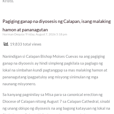
Kristo.
Pagiging ganap na diyosesis ng Calapan, isang malaking
hamon at pananagutan
Norman Dequia
Friday, August 7, 2026 5:18 pm
19,833 total views
Nanindigan si Calapan Bishop Moises Cuevas na ang pagiging
ganap na diyosesis ay hindi simpleng pagkilala sa paglago ng
lokal na simbahan kundi pagtanggap sa mas malaking hamon at
pananagutang ipagpatuloy ang misyong sinimulan ng mga
naunang misyonero.
Sa kanyang pagninilay sa Misa para sa canonical erection ng
Diocese of Calapan nitong August 7 sa Calapan Cathedral, sinabi
ng unang obispo ng diyosesis na ang bagong katayuan ng lokal na