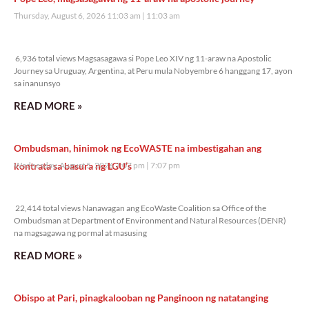
Thursday, August 6, 2026 11:03 am
11:03 am
6,936 total views
6,936 total views Magsasagawa si Pope Leo XIV ng 11-araw na Apostolic
Journey sa Uruguay, Argentina, at Peru mula Nobyembre 6 hanggang 17, ayon
sa inanunsyo
READ MORE »
Ombudsman, hinimok ng EcoWASTE na imbestigahan ang
kontrata sa basura ng LGU’s
Wednesday, August 5, 2026 7:07 pm
7:07 pm
22,414 total views
22,414 total views Nanawagan ang EcoWaste Coalition sa Office of the
Ombudsman at Department of Environment and Natural Resources (DENR)
na magsagawa ng pormal at masusing
READ MORE »
Obispo at Pari, pinagkalooban ng Panginoon ng natatanging