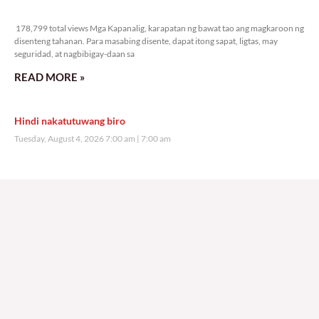
178,799 total views
178,799 total views Mga Kapanalig, karapatan ng bawat tao ang magkaroon ng
disenteng tahanan. Para masabing disente, dapat itong sapat, ligtas, may
seguridad, at nagbibigay-daan sa
READ MORE »
Hindi nakatutuwang biro
Tuesday, August 4, 2026 7:00 am
7:00 am
209,496 total views
209,496 total views Mga Kapanalig, mabuti pa si Japanese Ambassador to the
Philippines na si Endo Kazuya, maraming pagpipiliang bahay dito sa Pilipinas.
Sa isang privilege
READ MORE »
Sino ang papasan ng system-loss?
Monday, August 3, 2026 7:00 am
7:00 am