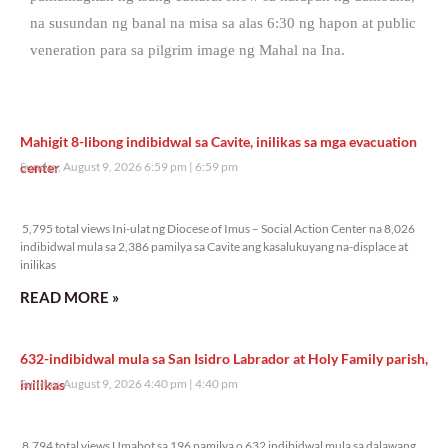
na susundan ng banal na misa sa alas 6:30 ng hapon at public
veneration para sa pilgrim image ng Mahal na Ina.
Mahigit 8-libong indibidwal sa Cavite, inilikas sa mga evacuation
center
Sunday, August 9, 2026 6:59 pm
6:59 pm
5,795 total views
5,795 total views Ini-ulat ng Diocese of Imus – Social Action Center na 8,026
indibidwal mula sa 2,386 pamilya sa Cavite ang kasalukuyang na-displace at
inilikas
READ MORE »
632-indibidwal mula sa San Isidro Labrador at Holy Family parish,
inilikas
Sunday, August 9, 2026 4:40 pm
4:40 pm
8,794 total views
8,794 total views Umabot sa 196 pamilya o 632 indibidwal mula sa dalawang