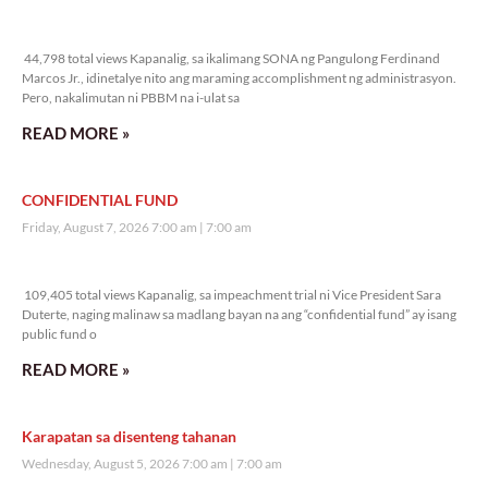
44,798 total views
44,798 total views Kapanalig, sa ikalimang SONA ng Pangulong Ferdinand
Marcos Jr., idinetalye nito ang maraming accomplishment ng administrasyon.
Pero, nakalimutan ni PBBM na i-ulat sa
READ MORE »
CONFIDENTIAL FUND
Friday, August 7, 2026 7:00 am
7:00 am
109,405 total views
109,405 total views Kapanalig, sa impeachment trial ni Vice President Sara
Duterte, naging malinaw sa madlang bayan na ang “confidential fund” ay isang
public fund o
READ MORE »
Karapatan sa disenteng tahanan
Wednesday, August 5, 2026 7:00 am
7:00 am