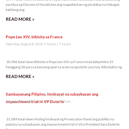
parokya ng Diocese of Novaliches ang naapektuhan ng pinalakas na Habagat,
kabilang ang
READ MORE »
Pope Leo XIV, bibisita sa France
Saturday, August 8, 2026 7:16 pm
7:16 pm
30,986 total views
30,986 total views Bibisita si Pope Leo XIV sa France mula Setyembre 25
hanggang 28 para sa kanyang apat na araw na apostolic journey. Bibisitahin ng
READ MORE »
Sambayanang Pilipino, hinikayat na subaybayan ang
impeachment trial ni VP Duterte
Saturday, August 8, 2026 7:10 pm
7:10 pm
31,089 total views
31,089 total views Muling hinikayat ng Prosecution Panel ang publiko na
patuloy na subaybayan ang impeachment trial ni Vice President Sara Duterte.