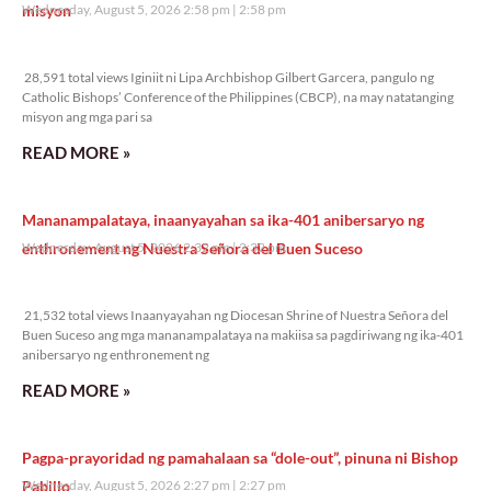
misyon
Wednesday, August 5, 2026 2:58 pm
2:58 pm
28,591 total views
28,591 total views Iginiit ni Lipa Archbishop Gilbert Garcera, pangulo ng
Catholic Bishops’ Conference of the Philippines (CBCP), na may natatanging
misyon ang mga pari sa
READ MORE »
Mananampalataya, inaanyayahan sa ika-401 anibersaryo ng
enthronement ng Nuestra Señora del Buen Suceso
Wednesday, August 5, 2026 2:32 pm
2:32 pm
21,532 total views
21,532 total views Inaanyayahan ng Diocesan Shrine of Nuestra Señora del
Buen Suceso ang mga mananampalataya na makiisa sa pagdiriwang ng ika-401
anibersaryo ng enthronement ng
READ MORE »
Pagpa-prayoridad ng pamahalaan sa “dole-out”, pinuna ni Bishop
Pabillo
Wednesday, August 5, 2026 2:27 pm
2:27 pm