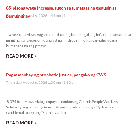
85-pisong wage increase, tugon sa tumataas na gastusin sa
pamumuhay
Thursday, August 6, 2026 1:41 pm
1:41 pm
13,468 total views
13,468 total views Bagama’t unti-unting bumabagal ang inflation rate sa bansa,
iginiit ng isang economic analyst na hindi pa rin ito nangangahulugang
bumababa na ang presyo
READ MORE »
Pagsasabuhay ng prophetic justice, pangako ng CWS
Thursday, August 6, 2026 1:30 pm
1:30 pm
8,374 total views
8,374 total views Matagumpay na naidaos ng Church People Workers
Solidarity ang ikatlong General Assembly nito sa Talisay City, Negros
Occidental sa temang “Faith in Action,
READ MORE »