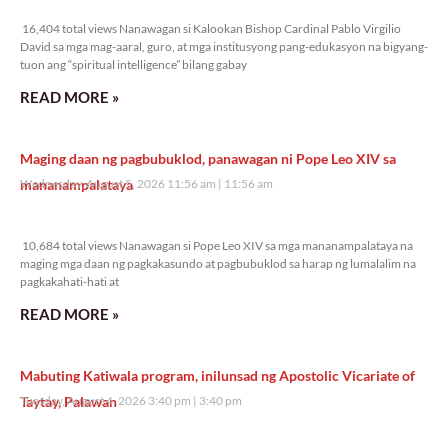
16,404 total views
16,404 total views Nanawagan si Kalookan Bishop Cardinal Pablo Virgilio
David sa mga mag-aaral, guro, at mga institusyong pang-edukasyon na bigyang-
tuon ang “spiritual intelligence” bilang gabay
READ MORE »
Maging daan ng pagbubuklod, panawagan ni Pope Leo XIV sa
mananampalataya
Wednesday, August 5, 2026 11:56 am
11:56 am
10,684 total views
10,684 total views Nanawagan si Pope Leo XIV sa mga mananampalataya na
maging mga daan ng pagkakasundo at pagbubuklod sa harap ng lumalalim na
pagkakahati-hati at
READ MORE »
Mabuting Katiwala program, inilunsad ng Apostolic Vicariate of
Taytay, Palawan
Tuesday, August 4, 2026 3:40 pm
3:40 pm
9,615 total views