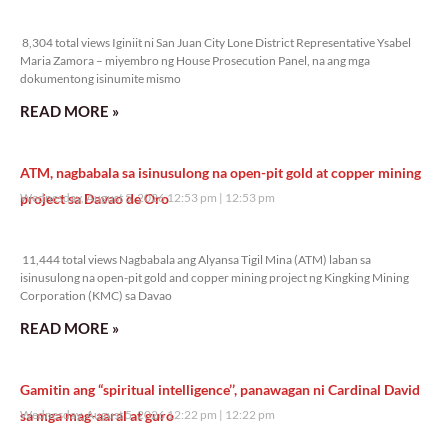
8,304 total views
8,304 total views Iginiit ni San Juan City Lone District Representative Ysabel
Maria Zamora – miyembro ng House Prosecution Panel, na ang mga
dokumentong isinumite mismo
READ MORE »
ATM, nagbabala sa isinusulong na open-pit gold at copper mining
project sa Davao de Oro
Wednesday, August 5, 2026 12:53 pm
12:53 pm
11,444 total views
11,444 total views Nagbabala ang Alyansa Tigil Mina (ATM) laban sa
isinusulong na open-pit gold and copper mining project ng Kingking Mining
Corporation (KMC) sa Davao
READ MORE »
Gamitin ang “spiritual intelligence’’, panawagan ni Cardinal David
sa mga mag-aaral at guro
Wednesday, August 5, 2026 12:22 pm
12:22 pm