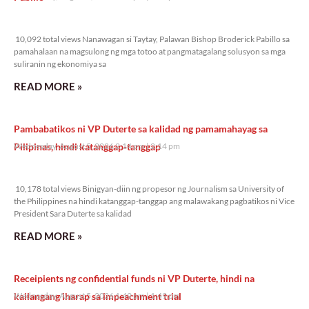
10,092 total views
10,092 total views Nanawagan si Taytay, Palawan Bishop Broderick Pabillo sa
pamahalaan na magsulong ng mga totoo at pangmatagalang solusyon sa mga
suliranin ng ekonomiya sa
READ MORE »
Pambabatikos ni VP Duterte sa kalidad ng pamamahayag sa
Pilipinas, hindi katanggap-tanggap
Wednesday, August 5, 2026 2:14 pm
2:14 pm
10,178 total views
10,178 total views Binigyan-diin ng propesor ng Journalism sa University of
the Philippines na hindi katanggap-tanggap ang malawakang pagbatikos ni Vice
President Sara Duterte sa kalidad
READ MORE »
Receipients ng confidential funds ni VP Duterte, hindi na
kailangang iharap sa impeachment trial
Wednesday, August 5, 2026 1:49 pm
1:49 pm