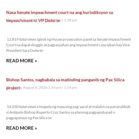
Nasa Senate impeachment court na ang hurisdiksyon sa
impeachment ni VP Duterte
Thursday, August 6, 2026 1:58 pm
1:58 pm
13,819 total views
13,819 total views Iginiit ng House prosecution panel sa Senate Impeachment
Court na dapat dinggin at pagpasyahan ang impeachment case laban kay Vice
President Sara Duterte
READ MORE »
Bishop Santos, nagbabala sa matinding panganib ng Pax Silica
project
Thursday, August 6, 2026 1:54 pm
1:54 pm
14,030 total views
14,030 total views Umapela ng masusing pag-aaral at malalim na pananaliksik
si Antipolo Bishop Ruperto Cruz Santos sa planong pagpapatupad o
pagpapatayo ng Pax Silica sa
READ MORE »