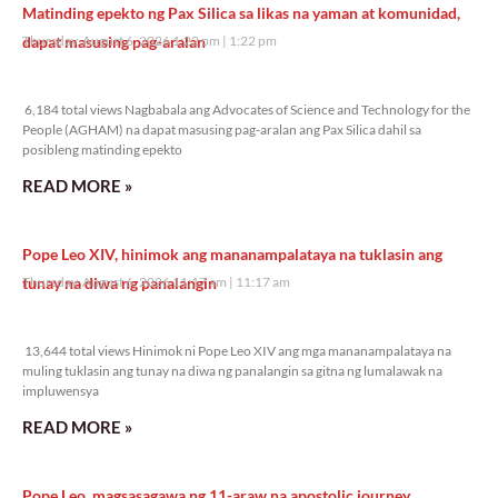
Matinding epekto ng Pax Silica sa likas na yaman at komunidad,
dapat masusing pag-aralan
Thursday, August 6, 2026 1:22 pm
1:22 pm
6,184 total views
6,184 total views Nagbabala ang Advocates of Science and Technology for the
People (AGHAM) na dapat masusing pag-aralan ang Pax Silica dahil sa
posibleng matinding epekto
READ MORE »
Pope Leo XIV, hinimok ang mananampalataya na tuklasin ang
tunay na diwa ng panalangin
Thursday, August 6, 2026 11:17 am
11:17 am
13,644 total views
13,644 total views Hinimok ni Pope Leo XIV ang mga mananampalataya na
muling tuklasin ang tunay na diwa ng panalangin sa gitna ng lumalawak na
impluwensya
READ MORE »
Pope Leo, magsasagawa ng 11-araw na apostolic journey