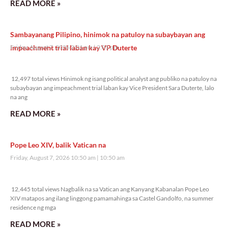
READ MORE »
Sambayanang Pilipino, hinimok na patuloy na subaybayan ang
impeachment trial laban kay VP Duterte
Friday, August 7, 2026 2:01 pm
2:01 pm
12,497 total views
12,497 total views Hinimok ng isang political analyst ang publiko na patuloy na
subaybayan ang impeachment trial laban kay Vice President Sara Duterte, lalo
na ang
READ MORE »
Pope Leo XIV, balik Vatican na
Friday, August 7, 2026 10:50 am
10:50 am
12,445 total views
12,445 total views Nagbalik na sa Vatican ang Kanyang Kabanalan Pope Leo
XIV matapos ang ilang linggong pamamahinga sa Castel Gandolfo, na summer
residence ng mga
READ MORE »