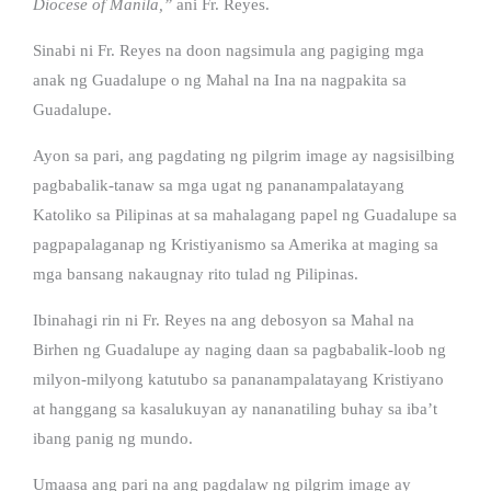
Diocese of Manila,”
ani Fr. Reyes.
Sinabi ni Fr. Reyes na doon nagsimula ang pagiging mga
anak ng Guadalupe o ng Mahal na Ina na nagpakita sa
Guadalupe.
Ayon sa pari, ang pagdating ng pilgrim image ay nagsisilbing
pagbabalik-tanaw sa mga ugat ng pananampalatayang
Katoliko sa Pilipinas at sa mahalagang papel ng Guadalupe sa
pagpapalaganap ng Kristiyanismo sa Amerika at maging sa
mga bansang nakaugnay rito tulad ng Pilipinas.
Ibinahagi rin ni Fr. Reyes na ang debosyon sa Mahal na
Birhen ng Guadalupe ay naging daan sa pagbabalik-loob ng
milyon-milyong katutubo sa pananampalatayang Kristiyano
at hanggang sa kasalukuyan ay nananatiling buhay sa iba’t
ibang panig ng mundo.
Umaasa ang pari na ang pagdalaw ng pilgrim image ay