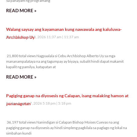
Sa panayam ng programang
READ MORE »
Walang saysay ang kayamanan kung nawawala ang kaluluwa-
Archbishop Uy
Saturday, August 8, 2026 11:37 am
11:37 am
21,800 total views
21,800 total views Nagpaalala si Cebu Archbishop Alberto Uy sa mga
mananampalataya na ang tagumpay ay biyaya, subalit hindi dapat makamit
kapalit ng pamilya, katapatan at
READ MORE »
Pagiging ganap na diyosesis ng Calapan, isang malaking hamon at
pananagutan
Friday, August 7, 2026 5:18 pm
5:18 pm
36,197 total views
36,197 total views Nanindigan si Calapan Bishop Moises Cuevas na ang
pagiging ganap na diyosesis ay hindi simpleng pagkilala sa paglago ng lokal na
simbahan kundi