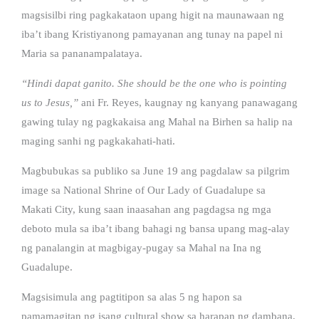
magsisilbi ring pagkakataon upang higit na maunawaan ng
iba’t ibang Kristiyanong pamayanan ang tunay na papel ni
Maria sa pananampalataya.
“Hindi dapat ganito. She should be the one who is pointing
us to Jesus,”
ani Fr. Reyes, kaugnay ng kanyang panawagang
gawing tulay ng pagkakaisa ang Mahal na Birhen sa halip na
maging sanhi ng pagkakahati-hati.
Magbubukas sa publiko sa June 19 ang pagdalaw sa pilgrim
image sa National Shrine of Our Lady of Guadalupe sa
Makati City, kung saan inaasahan ang pagdagsa ng mga
deboto mula sa iba’t ibang bahagi ng bansa upang mag-alay
ng panalangin at magbigay-pugay sa Mahal na Ina ng
Guadalupe.
Magsisimula ang pagtitipon sa alas 5 ng hapon sa
pamamagitan ng isang cultural show sa harapan ng dambana,