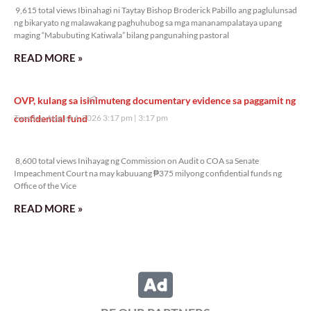
9,615 total views Ibinahagi ni Taytay Bishop Broderick Pabillo ang paglulunsad
ng bikaryato ng malawakang paghuhubog sa mga mananampalataya upang
maging “Mabubuting Katiwala” bilang pangunahing pastoral
READ MORE »
OVP, kulang sa isinimuteng documentary evidence sa paggamit ng
confidential fund
Tuesday, August 4, 2026 3:17 pm
3:17 pm
8,600 total views
8,600 total views Inihayag ng Commission on Audit o COA sa Senate
Impeachment Court na may kabuuang ₱375 milyong confidential funds ng
Office of the Vice
READ MORE »