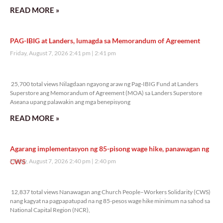
READ MORE »
PAG-IBIG at Landers, lumagda sa Memorandum of Agreement
Friday, August 7, 2026 2:41 pm
2:41 pm
25,700 total views
25,700 total views Nilagdaan ngayong araw ng Pag-IBIG Fund at Landers
Superstore ang Memorandum of Agreement (MOA) sa Landers Superstore
Aseana upang palawakin ang mga benepisyong
READ MORE »
Agarang implementasyon ng 85-pisong wage hike, panawagan ng
CWS
Friday, August 7, 2026 2:40 pm
2:40 pm
12,837 total views
12,837 total views Nanawagan ang Church People–Workers Solidarity (CWS)
nang kagyat na pagpapatupad na ng 85-pesos wage hike minimum na sahod sa
National Capital Region (NCR),