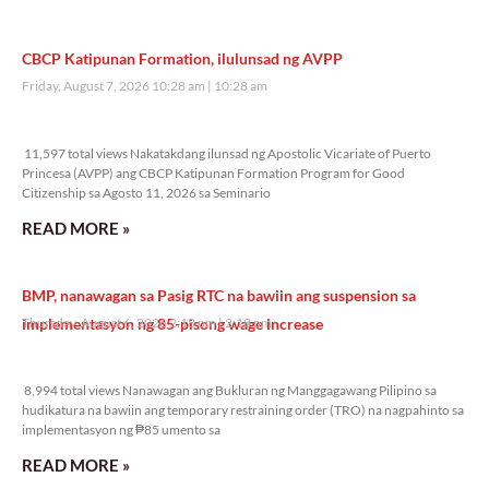
CBCP Katipunan Formation, ilulunsad ng AVPP
Friday, August 7, 2026 10:28 am
10:28 am
11,597 total views
11,597 total views Nakatakdang ilunsad ng Apostolic Vicariate of Puerto
Princesa (AVPP) ang CBCP Katipunan Formation Program for Good
Citizenship sa Agosto 11, 2026 sa Seminario
READ MORE »
BMP, nanawagan sa Pasig RTC na bawiin ang suspension sa
implementasyon ng 85-pisong wage increase
Thursday, August 6, 2026 2:18 pm
2:18 pm
8,994 total views
8,994 total views Nanawagan ang Bukluran ng Manggagawang Pilipino sa
hudikatura na bawiin ang temporary restraining order (TRO) na nagpahinto sa
implementasyon ng ₱85 umento sa
READ MORE »