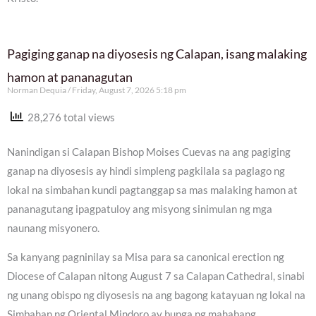
Pagiging ganap na diyosesis ng Calapan, isang malaking
hamon at pananagutan
Norman Dequia
Friday, August 7, 2026 5:18 pm
28,276 total views
Nanindigan si Calapan Bishop Moises Cuevas na ang pagiging
ganap na diyosesis ay hindi simpleng pagkilala sa paglago ng
lokal na simbahan kundi pagtanggap sa mas malaking hamon at
pananagutang ipagpatuloy ang misyong sinimulan ng mga
naunang misyonero.
Sa kanyang pagninilay sa Misa para sa canonical erection ng
Diocese of Calapan nitong August 7 sa Calapan Cathedral, sinabi
ng unang obispo ng diyosesis na ang bagong katayuan ng lokal na
Simbahan ng Oriental Mindoro ay bunga ng mahabang