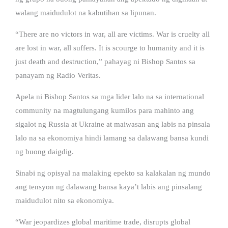
walang maidudulot na kabutihan sa lipunan.
“There are no victors in war, all are victims. War is cruelty all
are lost in war, all suffers. It is scourge to humanity and it is
just death and destruction,” pahayag ni Bishop Santos sa
panayam ng Radio Veritas.
Apela ni Bishop Santos sa mga lider lalo na sa international
community na magtulungang kumilos para mahinto ang
sigalot ng Russia at Ukraine at maiwasan ang labis na pinsala
lalo na sa ekonomiya hindi lamang sa dalawang bansa kundi
ng buong daigdig.
Sinabi ng opisyal na malaking epekto sa kalakalan ng mundo
ang tensyon ng dalawang bansa kaya’t labis ang pinsalang
maidudulot nito sa ekonomiya.
“War jeopardizes global maritime trade, disrupts global