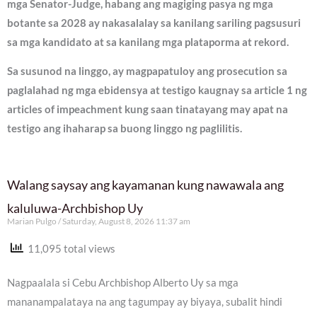
mga Senator-Judge, habang ang magiging pasya ng mga
botante sa 2028 ay nakasalalay sa kanilang sariling pagsusuri
sa mga kandidato at sa kanilang mga plataporma at rekord.
Sa susunod na linggo, ay magpapatuloy ang prosecution sa
paglalahad ng mga ebidensya at testigo kaugnay sa article 1 ng
articles of impeachment kung saan tinatayang may apat na
testigo ang ihaharap sa buong linggo ng paglilitis.
Walang saysay ang kayamanan kung nawawala ang
kaluluwa-Archbishop Uy
Marian Pulgo
Saturday, August 8, 2026 11:37 am
11,095 total views
Nagpaalala si Cebu Archbishop Alberto Uy sa mga
mananampalataya na ang tagumpay ay biyaya, subalit hindi