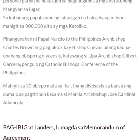
personal parish na nakatuon sa paglilingkod sa mga katutubong
Mangyan sa lugar.
Sa kabuuang populasyon ng lalawigan na halos isang milyon,
mahigit sa 800,000 dito ay mga Katoliko.
Pinangunahan ni Papal Nuncio to the Philippines Archbishop
Charles Brown ang pagluklok kay Bishop Cuevas bilang kauna-
unahang obispo ng diyosesis, katuwang si Lipa Archbishop Gilbert
Garcera, pangulo ng Catholic Bishops’ Conference of the
Philippines.
Mahigit sa 30 obispo mula sa iba’t ibang diyosesis sa bansa ang
dumalo sa pagtitipon kasama si Manila Archbishop Jose Cardinal
Advincula.
PAG-IBIG at Landers, lumagda sa Memorandum of
Agreement