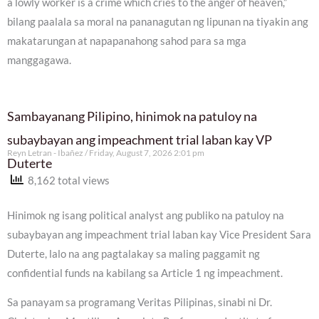
a lowly worker is a crime which cries to the anger of heaven,”
bilang paalala sa moral na pananagutan ng lipunan na tiyakin ang
makatarungan at napapanahong sahod para sa mga
manggagawa.
Sambayanang Pilipino, hinimok na patuloy na
subaybayan ang impeachment trial laban kay VP
Reyn Letran - Ibañez
Friday, August 7, 2026 2:01 pm
Duterte
8,162 total views
Hinimok ng isang political analyst ang publiko na patuloy na
subaybayan ang impeachment trial laban kay Vice President Sara
Duterte, lalo na ang pagtalakay sa maling paggamit ng
confidential funds na kabilang sa Article 1 ng impeachment.
Sa panayam sa programang Veritas Pilipinas, sinabi ni Dr.