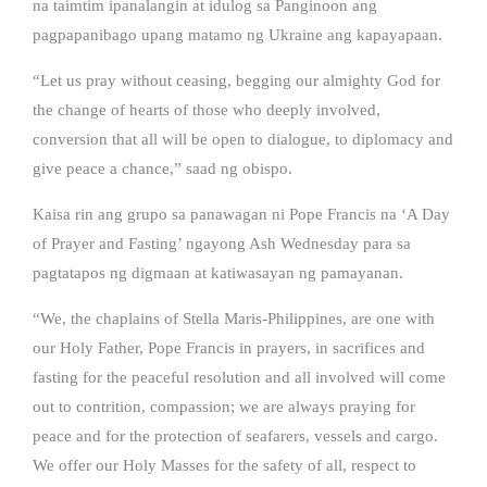
na taimtim ipanalangin at idulog sa Panginoon ang
pagpapanibago upang matamo ng Ukraine ang kapayapaan.
“Let us pray without ceasing, begging our almighty God for
the change of hearts of those who deeply involved,
conversion that all will be open to dialogue, to diplomacy and
give peace a chance,” saad ng obispo.
Kaisa rin ang grupo sa panawagan ni Pope Francis na ‘A Day
of Prayer and Fasting’ ngayong Ash Wednesday para sa
pagtatapos ng digmaan at katiwasayan ng pamayanan.
“We, the chaplains of Stella Maris-Philippines, are one with
our Holy Father, Pope Francis in prayers, in sacrifices and
fasting for the peaceful resolution and all involved will come
out to contrition, compassion; we are always praying for
peace and for the protection of seafarers, vessels and cargo.
We offer our Holy Masses for the safety of all, respect to