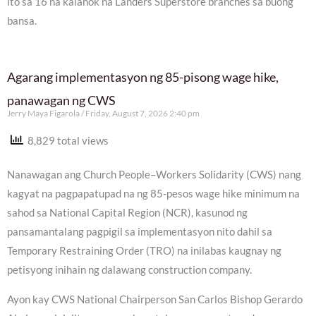
ito sa 16 na kalahok na Landers Superstore branches sa buong
bansa.
Agarang implementasyon ng 85-pisong wage hike,
panawagan ng CWS
Jerry Maya Figarola
Friday, August 7, 2026 2:40 pm
8,829 total views
Nanawagan ang Church People–Workers Solidarity (CWS) nang
kagyat na pagpapatupad na ng 85-pesos wage hike minimum na
sahod sa National Capital Region (NCR), kasunod ng
pansamantalang pagpigil sa implementasyon nito dahil sa
Temporary Restraining Order (TRO) na inilabas kaugnay ng
petisyong inihain ng dalawang construction company.
Ayon kay CWS National Chairperson San Carlos Bishop Gerardo