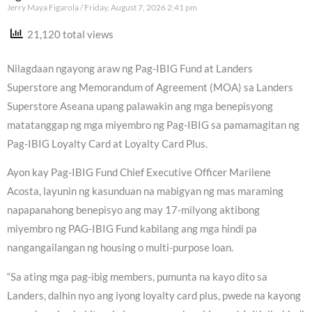
Jerry Maya Figarola
Friday, August 7, 2026 2:41 pm
21,120 total views
Nilagdaan ngayong araw ng Pag-IBIG Fund at Landers
Superstore ang Memorandum of Agreement (MOA) sa Landers
Superstore Aseana upang palawakin ang mga benepisyong
matatanggap ng mga miyembro ng Pag-IBIG sa pamamagitan ng
Pag-IBIG Loyalty Card at Loyalty Card Plus.
Ayon kay Pag-IBIG Fund Chief Executive Officer Marilene
Acosta, layunin ng kasunduan na mabigyan ng mas maraming
napapanahong benepisyo ang may 17-milyong aktibong
miyembro ng PAG-IBIG Fund kabilang ang mga hindi pa
nangangailangan ng housing o multi-purpose loan.
“Sa ating mga pag-ibig members, pumunta na kayo dito sa
Landers, dalhin nyo ang iyong loyalty card plus, pwede na kayong