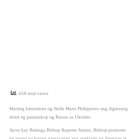
658 total views
Mariing kinundena ng Stella Maris Philippines ang digmaang
dulot ng pananakop ng Russia sa Ukraine.
Ayon kay Balanga Bishop Ruperto Santos, Bishop promoter
ng grupo na buong pamayanan ang apektado ng digmaan at