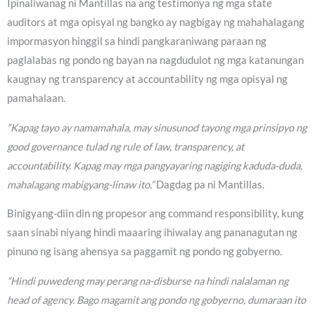
Ipinaliwanag ni Mantillas na ang testimonya ng mga state
auditors at mga opisyal ng bangko ay nagbigay ng mahahalagang
impormasyon hinggil sa hindi pangkaraniwang paraan ng
paglalabas ng pondo ng bayan na nagdudulot ng mga katanungan
kaugnay ng transparency at accountability ng mga opisyal ng
pamahalaan.
“Kapag tayo ay namamahala, may sinusunod tayong mga prinsipyo ng
good governance tulad ng rule of law, transparency, at
accountability. Kapag may mga pangyayaring nagiging kaduda-duda,
mahalagang mabigyang-linaw ito.”
Dagdag pa ni Mantillas.
Binigyang-diin din ng propesor ang command responsibility, kung
saan sinabi niyang hindi maaaring ihiwalay ang pananagutan ng
pinuno ng isang ahensya sa paggamit ng pondo ng gobyerno.
“Hindi puwedeng may perang na-disburse na hindi nalalaman ng
head of agency. Bago magamit ang pondo ng gobyerno, dumaraan ito