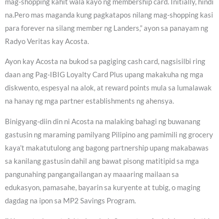
mag-shopping kahit wala kayo ng membership card. Initially, hindi
na.Pero mas maganda kung pagkatapos nilang mag-shopping kasi
para forever na silang member ng Landers,” ayon sa panayam ng
Radyo Veritas kay Acosta.
Ayon kay Acosta na bukod sa pagiging cash card, nagsisilbi ring
daan ang Pag-IBIG Loyalty Card Plus upang makakuha ng mga
diskwento, espesyal na alok, at reward points mula sa lumalawak
na hanay ng mga partner establishments ng ahensya.
Binigyang-diin din ni Acosta na malaking bahagi ng buwanang
gastusin ng maraming pamilyang Pilipino ang pamimili ng grocery
kaya’t makatutulong ang bagong partnership upang makabawas
sa kanilang gastusin dahil ang bawat pisong matitipid sa mga
pangunahing pangangailangan ay maaaring mailaan sa
edukasyon, pamasahe, bayarin sa kuryente at tubig, o maging
dagdag na ipon sa MP2 Savings Program.