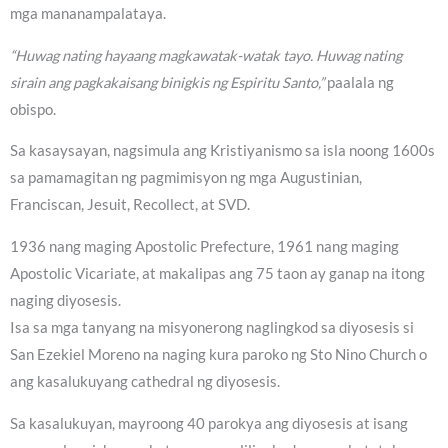
mga mananampalataya.
“Huwag nating hayaang magkawatak-watak tayo. Huwag nating
sirain ang pagkakaisang binigkis ng Espiritu Santo,”
paalala ng
obispo.
Sa kasaysayan, nagsimula ang Kristiyanismo sa isla noong 1600s
sa pamamagitan ng pagmimisyon ng mga Augustinian,
Franciscan, Jesuit, Recollect, at SVD.
1936 nang maging Apostolic Prefecture, 1961 nang maging
Apostolic Vicariate, at makalipas ang 75 taon ay ganap na itong
naging diyosesis.
Isa sa mga tanyang na misyonerong naglingkod sa diyosesis si
San Ezekiel Moreno na naging kura paroko ng Sto Nino Church o
ang kasalukuyang cathedral ng diyosesis.
Sa kasalukuyan, mayroong 40 parokya ang diyosesis at isang