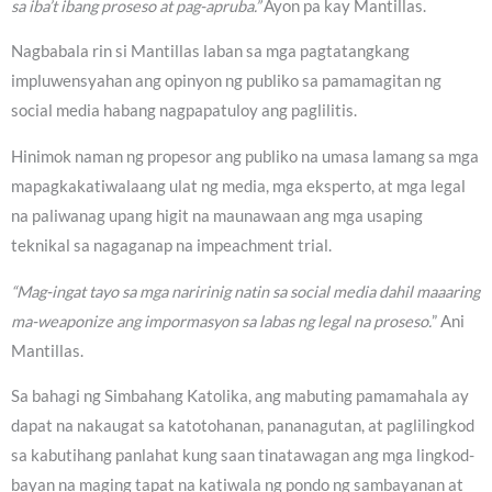
sa iba’t ibang proseso at pag-apruba.”
Ayon pa kay Mantillas.
Nagbabala rin si Mantillas laban sa mga pagtatangkang
impluwensyahan ang opinyon ng publiko sa pamamagitan ng
social media habang nagpapatuloy ang paglilitis.
Hinimok naman ng propesor ang publiko na umasa lamang sa mga
mapagkakatiwalaang ulat ng media, mga eksperto, at mga legal
na paliwanag upang higit na maunawaan ang mga usaping
teknikal sa nagaganap na impeachment trial.
“Mag-ingat tayo sa mga naririnig natin sa social media dahil maaaring
ma-weaponize ang impormasyon sa labas ng legal na proseso.
” Ani
Mantillas.
Sa bahagi ng Simbahang Katolika, ang mabuting pamamahala ay
dapat na nakaugat sa katotohanan, pananagutan, at paglilingkod
sa kabutihang panlahat kung saan tinatawagan ang mga lingkod-
bayan na maging tapat na katiwala ng pondo ng sambayanan at