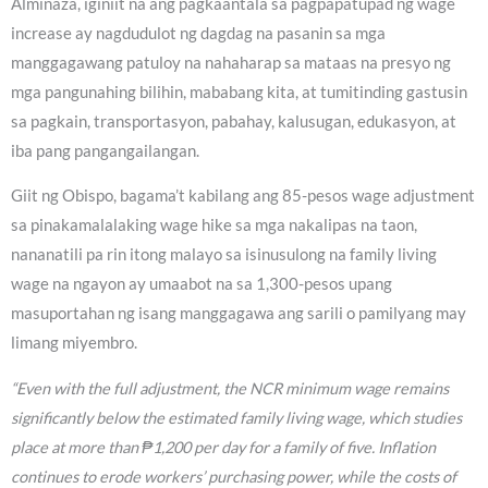
Alminaza, iginiit na ang pagkaantala sa pagpapatupad ng wage
increase ay nagdudulot ng dagdag na pasanin sa mga
manggagawang patuloy na nahaharap sa mataas na presyo ng
mga pangunahing bilihin, mababang kita, at tumitinding gastusin
sa pagkain, transportasyon, pabahay, kalusugan, edukasyon, at
iba pang pangangailangan.
Giit ng Obispo, bagama’t kabilang ang 85-pesos wage adjustment
sa pinakamalalaking wage hike sa mga nakalipas na taon,
nananatili pa rin itong malayo sa isinusulong na family living
wage na ngayon ay umaabot na sa 1,300-pesos upang
masuportahan ng isang manggagawa ang sarili o pamilyang may
limang miyembro.
“Even with the full adjustment, the NCR minimum wage remains
significantly below the estimated family living wage, which studies
place at more than ₱1,200 per day for a family of five. Inflation
continues to erode workers’ purchasing power, while the costs of