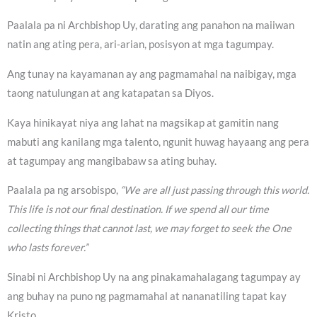
Paalala pa ni Archbishop Uy, darating ang panahon na maiiwan
natin ang ating pera, ari-arian, posisyon at mga tagumpay.
Ang tunay na kayamanan ay ang pagmamahal na naibigay, mga
taong natulungan at ang katapatan sa Diyos.
Kaya hinikayat niya ang lahat na magsikap at gamitin nang
mabuti ang kanilang mga talento, ngunit huwag hayaang ang pera
at tagumpay ang mangibabaw sa ating buhay.
Paalala pa ng arsobispo,
“We are all just passing through this world.
This life is not our final destination. If we spend all our time
collecting things that cannot last, we may forget to seek the One
who lasts forever.”
Sinabi ni Archbishop Uy na ang pinakamahalagang tagumpay ay
ang buhay na puno ng pagmamahal at nananatiling tapat kay
Kristo.