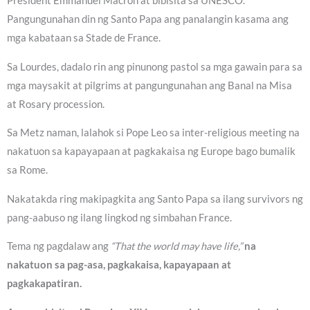
President Emmanuel Macron at bibisita sa UNESCO.
Pangungunahan din ng Santo Papa ang panalangin kasama ang
mga kabataan sa Stade de France.
Sa Lourdes, dadalo rin ang pinunong pastol sa mga gawain para sa
mga maysakit at pilgrims at pangungunahan ang Banal na Misa
at Rosary procession.
Sa Metz naman, lalahok si Pope Leo sa inter-religious meeting na
nakatuon sa kapayapaan at pagkakaisa ng Europe bago bumalik
sa Rome.
Nakatakda ring makipagkita ang Santo Papa sa ilang survivors ng
pang-aabuso ng ilang lingkod ng simbahan France.
Tema ng pagdalaw ang
“That the world may have life,”
na
nakatuon sa pag-asa, pagkakaisa, kapayapaan at
pagkakapatiran.