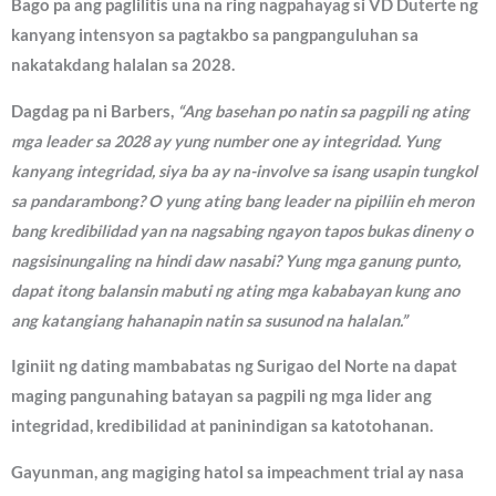
Bago pa ang paglilitis una na ring nagpahayag si VD Duterte ng
kanyang intensyon sa pagtakbo sa pangpanguluhan sa
nakatakdang halalan sa 2028.
Dagdag pa ni Barbers,
“Ang basehan po natin sa pagpili ng ating
mga leader sa 2028 ay yung number one ay integridad. Yung
kanyang integridad, siya ba ay na-involve sa isang usapin tungkol
sa pandarambong? O yung ating bang leader na pipiliin eh meron
bang kredibilidad yan na nagsabing ngayon tapos bukas dineny o
nagsisinungaling na hindi daw nasabi? Yung mga ganung punto,
dapat itong balansin mabuti ng ating mga kababayan kung ano
ang katangiang hahanapin natin sa susunod na halalan.”
Iginiit ng dating mambabatas ng Surigao del Norte na dapat
maging pangunahing batayan sa pagpili ng mga lider ang
integridad, kredibilidad at paninindigan sa katotohanan.
Gayunman, ang magiging hatol sa impeachment trial ay nasa