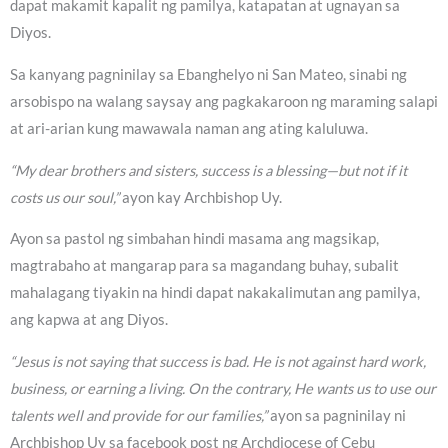
dapat makamit kapalit ng pamilya, katapatan at ugnayan sa
Diyos.
Sa kanyang pagninilay sa Ebanghelyo ni San Mateo, sinabi ng
arsobispo na walang saysay ang pagkakaroon ng maraming salapi
at ari-arian kung mawawala naman ang ating kaluluwa.
“My dear brothers and sisters, success is a blessing—but not if it
costs us our soul,”
ayon kay Archbishop Uy.
Ayon sa pastol ng simbahan hindi masama ang magsikap,
magtrabaho at mangarap para sa magandang buhay, subalit
mahalagang tiyakin na hindi dapat nakakalimutan ang pamilya,
ang kapwa at ang Diyos.
“Jesus is not saying that success is bad. He is not against hard work,
business, or earning a living. On the contrary, He wants us to use our
talents well and provide for our families,”
ayon sa pagninilay ni
Archbishop Uy sa facebook post ng Archdiocese of Cebu