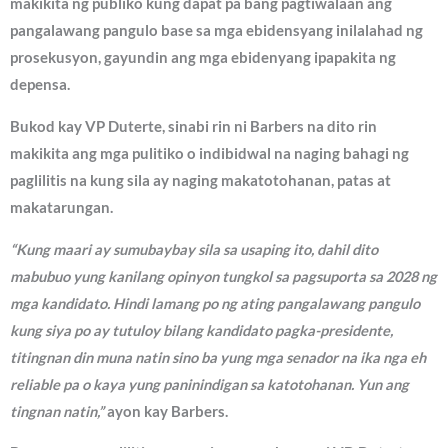
makikita ng publiko kung dapat pa bang pagtiwalaan ang
pangalawang pangulo base sa mga ebidensyang inilalahad ng
prosekusyon, gayundin ang mga ebidenyang ipapakita ng
depensa.
Bukod kay VP Duterte, sinabi rin ni Barbers na dito rin
makikita ang mga pulitiko o indibidwal na naging bahagi ng
paglilitis na kung sila ay naging makatotohanan, patas at
makatarungan.
“Kung maari ay sumubaybay sila sa usaping ito, dahil dito
mabubuo yung kanilang opinyon tungkol sa pagsuporta sa 2028 ng
mga kandidato. Hindi lamang po ng ating pangalawang pangulo
kung siya po ay tutuloy bilang kandidato pagka-presidente,
titingnan din muna natin sino ba yung mga senador na ika nga eh
reliable pa o kaya yung paninindigan sa katotohanan. Yun ang
tingnan natin,”
ayon kay Barbers.