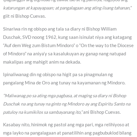
katarungan at kapayapaan; at pangalagaan ang ating iisang tahanan,”
giit ni Bishop Cuevas.
Sinariwa rin ng obispo ang tala sa diary ni Bishop William
Duschak, SVD noong 1962, kung saan isinulat niya ang katagang
“Auf dem Weg zum Bistum Mindoro” o “On the way to the Diocese
of Mindoro” na aniya’y sa kasalukuyan ay ganap nang natupad
makalipas ang mahigit anim na dekada.
Ipinaliwanag din ng obispo na higit pa sa pinagmulan ng
pangalang Mina de Oro ang tunay na kayamanan ng Mindoro.
“Maliwanag po sa ating mga pagbasa, at maging sa diary ni Bishop
Duschak na ang tunay na ginto ng Mindoro ay ang Espiritu Santo na
patuloy na kumikilos sa sambayanang ito,”
ani Bishop Cuevas.
Kasabay nito, hinimok ng pastol ang mga pari, mga relihiyoso at
mga layko na pangalagaan at panatilihin ang pagbubuklod bilang