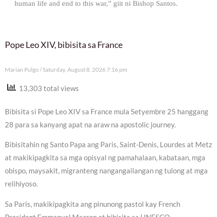
human life and end to this war,” giit ni Bishop Santos.
Pope Leo XIV, bibisita sa France
Marian Pulgo
Saturday, August 8, 2026 7:16 pm
13,303 total views
Bibisita si Pope Leo XIV sa France mula Setyembre 25 hanggang
28 para sa kanyang apat na araw na apostolic journey.
Bibisitahin ng Santo Papa ang Paris, Saint-Denis, Lourdes at Metz
at makikipagkita sa mga opisyal ng pamahalaan, kabataan, mga
obispo, maysakit, migranteng nangangailangan ng tulong at mga
relihiyoso.
Sa Paris, makikipagkita ang pinunong pastol kay French