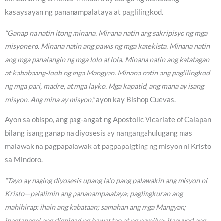
kasaysayan ng pananampalataya at paglilingkod.
“Ganap na natin itong minana. Minana natin ang sakripisyo ng mga
misyonero. Minana natin ang pawis ng mga katekista. Minana natin
ang mga panalangin ng mga lolo at lola. Minana natin ang katatagan
at kababaang-loob ng mga Mangyan. Minana natin ang paglilingkod
ng mga pari, madre, at mga layko. Mga kapatid, ang mana ay isang
misyon. Ang mina ay misyon,”
ayon kay Bishop Cuevas.
Ayon sa obispo, ang pag-angat ng Apostolic Vicariate of Calapan
bilang isang ganap na diyosesis ay nangangahulugang mas
malawak na pagpapalawak at pagpapaigting ng misyon ni Kristo
sa Mindoro.
“Tayo ay naging diyosesis upang lalo pang palawakin ang misyon ni
Kristo—palalimin ang pananampalataya; paglingkuran ang
mahihirap; ihain ang kabataan; samahan ang mga Mangyan;
ipagtanggol ang dignidad ng bawat tao at ng pamilya; itaguyod ang