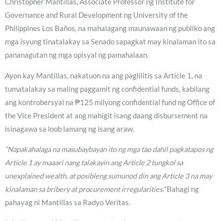
Christopher Mantillas, Associate Professor ng Institute for
Governance and Rural Development ng University of the
Philippines Los Baños, na mahalagang maunawaan ng publiko ang
mga isyung tinatalakay sa Senado sapagkat may kinalaman ito sa
pananagutan ng mga opisyal ng pamahalaan.
Ayon kay Mantillas, nakatuon na ang paglilitis sa Article 1, na
tumatalakay sa maling paggamit ng confidential funds, kabilang
ang kontrobersyal na ₱125 milyong confidential fund ng Office of
the Vice President at ang mahigit isang daang disbursement na
isinagawa sa loob lamang ng isang araw.
“Napakahalaga na masubaybayan ito ng mga tao dahil pagkatapos ng
Article 1 ay maaari nang talakayin ang Article 2 tungkol sa
unexplained wealth, at posibleng sumunod din ang Article 3 na may
kinalaman sa bribery at procurement irregularities.”
Bahagi ng
pahayag ni Mantillas sa Radyo Veritas.