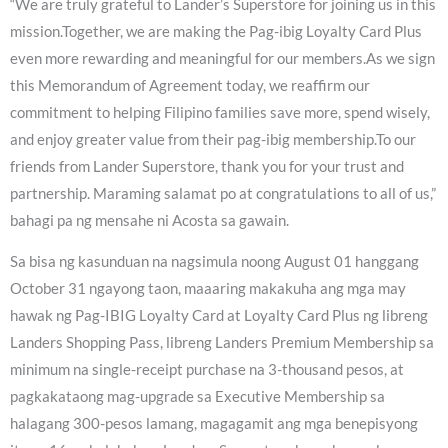
“We are truly grateful to Lander’s Superstore for joining us in this
mission.Together, we are making the Pag-ibig Loyalty Card Plus
even more rewarding and meaningful for our members.As we sign
this Memorandum of Agreement today, we reaffirm our
commitment to helping Filipino families save more, spend wisely,
and enjoy greater value from their pag-ibig membership.To our
friends from Lander Superstore, thank you for your trust and
partnership. Maraming salamat po at congratulations to all of us,”
bahagi pa ng mensahe ni Acosta sa gawain.
Sa bisa ng kasunduan na nagsimula noong August 01 hanggang
October 31 ngayong taon, maaaring makakuha ang mga may
hawak ng Pag-IBIG Loyalty Card at Loyalty Card Plus ng libreng
Landers Shopping Pass, libreng Landers Premium Membership sa
minimum na single-receipt purchase na 3-thousand pesos, at
pagkakataong mag-upgrade sa Executive Membership sa
halagang 300-pesos lamang, magagamit ang mga benepisyong