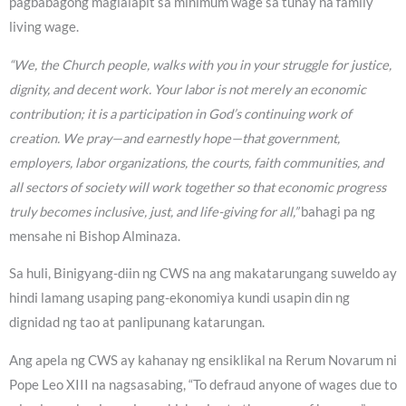
pagbabagong maglalapit sa minimum wage sa tunay na family
living wage.
“We, the Church people, walks with you in your struggle for justice,
dignity, and decent work. Your labor is not merely an economic
contribution; it is a participation in God’s continuing work of
creation. We pray—and earnestly hope—that government,
employers, labor organizations, the courts, faith communities, and
all sectors of society will work together so that economic progress
truly becomes inclusive, just, and life-giving for all,”
bahagi pa ng
mensahe ni Bishop Alminaza.
Sa huli, Binigyang-diin ng CWS na ang makatarungang suweldo ay
hindi lamang usaping pang-ekonomiya kundi usapin din ng
dignidad ng tao at panlipunang katarungan.
Ang apela ng CWS ay kahanay ng ensiklikal na Rerum Novarum ni
Pope Leo XIII na nagsasabing, “To defraud anyone of wages due to