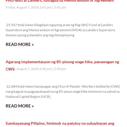
PAG-IBIG at Landers, lumagda sa Memorandum of Agreement
Friday, August 7, 2026 2:41 pm
2:41 pm
25,547 total views
25,547 total views Nilagdaan ngayong araw ng Pag-IBIG Fund at Landers
Superstore ang Memorandum of Agreement (MOA) sa Landers Superstore
Aseana upang palawakin ang mga benepisyong
READ MORE »
Agarang implementasyon ng 85-pisong wage hike, panawagan ng
CWS
Friday, August 7, 2026 2:40 pm
2:40 pm
12,684 total views
12,684 total views Nanawagan ang Church People–Workers Solidarity (CWS)
nang kagyat na pagpapatupad na ng 85-pesos wage hike minimum na sahod sa
National Capital Region (NCR),
READ MORE »
Sambayanang Pilipino, hinimok na patuloy na subaybayan ang