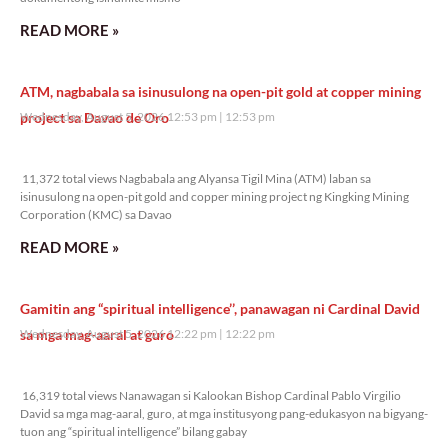
READ MORE »
ATM, nagbabala sa isinusulong na open-pit gold at copper mining
project sa Davao de Oro
Wednesday, August 5, 2026 12:53 pm
12:53 pm
11,372 total views
11,372 total views Nagbabala ang Alyansa Tigil Mina (ATM) laban sa
isinusulong na open-pit gold and copper mining project ng Kingking Mining
Corporation (KMC) sa Davao
READ MORE »
Gamitin ang “spiritual intelligence’’, panawagan ni Cardinal David
sa mga mag-aaral at guro
Wednesday, August 5, 2026 12:22 pm
12:22 pm
16,319 total views
16,319 total views Nanawagan si Kalookan Bishop Cardinal Pablo Virgilio
David sa mga mag-aaral, guro, at mga institusyong pang-edukasyon na bigyang-
tuon ang “spiritual intelligence” bilang gabay