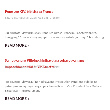
Pope Leo XIV, bibisita sa France
Saturday, August 8, 2026 7:16 pm
7:16 pm
30,480 total views
30,480 total views Bibisita si Pope Leo XIV sa France mula Setyembre 25
hanggang 28 para sa kanyang apat na araw na apostolic journey. Bibisitahin ng
READ MORE »
Sambayanang Pilipino, hinikayat na subaybayan ang
impeachment trial ni VP Duterte
Saturday, August 8, 2026 7:10 pm
7:10 pm
30,583 total views
30,583 total views Muling hinikayat ng Prosecution Panel ang publiko na
patuloy na subaybayan ang impeachment trial ni Vice President Sara Duterte.
Sa panayam ng programang
READ MORE »