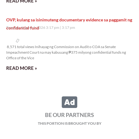
READ MORE »
OVP, kulang sa isinimuteng documentary evidence sa paggamit ng
confidential fund
Tuesday, August 4, 2026 3:17 pm
3:17 pm
8,571 total views
8,571 total views Inihayag ng Commission on Audit o COA sa Senate
Impeachment Court na may kabuuang ₱375 milyong confidential funds ng
Office of the Vice
READ MORE »
BE OUR PARTNERS
THIS PORTION IS BROUGHT YOU BY