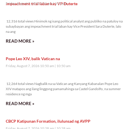
impeachment trial laban kay VP Duterte
Friday, August 7, 2026 2:01 pm
2:01 pm
12,316 total views
12,316 total views Hinimok ng isang political analyst ang publiko na patuloy na
subaybayan ang impeachment trial laban kay Vice President Sara Duterte, lalo
na ang
READ MORE »
Pope Leo XIV, balik Vatican na
Friday, August 7, 2026 10:50 am
10:50 am
12,264 total views
12,264 total views Nagbalik na sa Vatican ang Kanyang Kabanalan Pope Leo
XIV matapos ang ilang linggong pamamahinga sa Castel Gandolfo, na summer
residence ng mga
READ MORE »
CBCP Katipunan Formation, ilulunsad ng AVPP
Friday, August 7, 2026 10:28 am
10:28 am