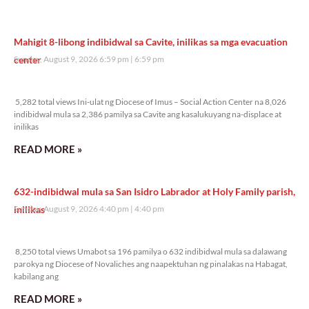
Mahigit 8-libong indibidwal sa Cavite, inilikas sa mga evacuation
center
Sunday, August 9, 2026 6:59 pm
6:59 pm
5,282 total views
5,282 total views Ini-ulat ng Diocese of Imus – Social Action Center na 8,026
indibidwal mula sa 2,386 pamilya sa Cavite ang kasalukuyang na-displace at
inilikas
READ MORE »
632-indibidwal mula sa San Isidro Labrador at Holy Family parish,
inilikas
Sunday, August 9, 2026 4:40 pm
4:40 pm
8,250 total views
8,250 total views Umabot sa 196 pamilya o 632 indibidwal mula sa dalawang
parokya ng Diocese of Novaliches ang naapektuhan ng pinalakas na Habagat,
kabilang ang
READ MORE »