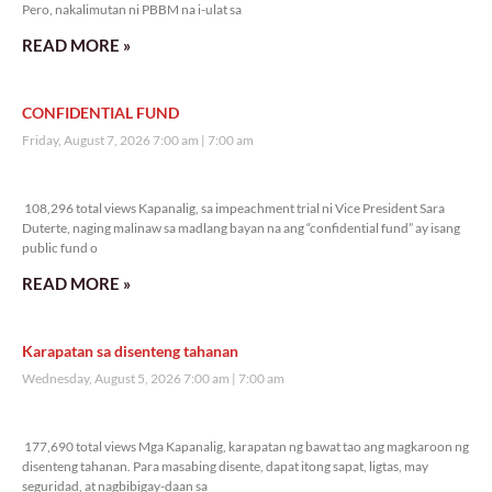
Pero, nakalimutan ni PBBM na i-ulat sa
READ MORE »
CONFIDENTIAL FUND
Friday, August 7, 2026 7:00 am
7:00 am
108,296 total views
108,296 total views Kapanalig, sa impeachment trial ni Vice President Sara
Duterte, naging malinaw sa madlang bayan na ang “confidential fund” ay isang
public fund o
READ MORE »
Karapatan sa disenteng tahanan
Wednesday, August 5, 2026 7:00 am
7:00 am
177,690 total views
177,690 total views Mga Kapanalig, karapatan ng bawat tao ang magkaroon ng
disenteng tahanan. Para masabing disente, dapat itong sapat, ligtas, may
seguridad, at nagbibigay-daan sa