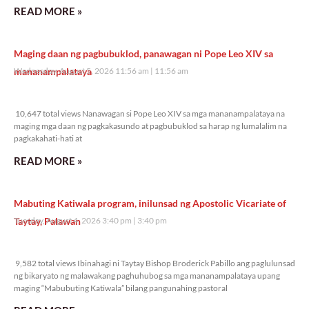
READ MORE »
Maging daan ng pagbubuklod, panawagan ni Pope Leo XIV sa
mananampalataya
Wednesday, August 5, 2026 11:56 am
11:56 am
10,647 total views
10,647 total views Nanawagan si Pope Leo XIV sa mga mananampalataya na
maging mga daan ng pagkakasundo at pagbubuklod sa harap ng lumalalim na
pagkakahati-hati at
READ MORE »
Mabuting Katiwala program, inilunsad ng Apostolic Vicariate of
Taytay, Palawan
Tuesday, August 4, 2026 3:40 pm
3:40 pm
9,582 total views
9,582 total views Ibinahagi ni Taytay Bishop Broderick Pabillo ang paglulunsad
ng bikaryato ng malawakang paghuhubog sa mga mananampalataya upang
maging “Mabubuting Katiwala” bilang pangunahing pastoral