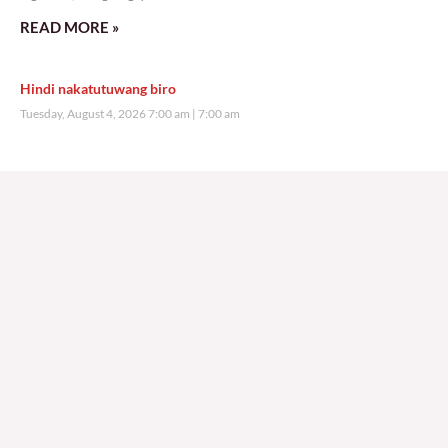
READ MORE »
Hindi nakatutuwang biro
Tuesday, August 4, 2026 7:00 am
7:00 am
208,431 total views
208,431 total views Mga Kapanalig, mabuti pa si Japanese Ambassador to the
Philippines na si Endo Kazuya, maraming pagpipiliang bahay dito sa Pilipinas.
Sa isang privilege
READ MORE »
Sino ang papasan ng system-loss?
Monday, August 3, 2026 7:00 am
7:00 am
240,283 total views
240,283 total views Mga Kapanalig, isa sa mga umani ng masigabong
palakpakan sa State of the Nation Address (o SONA) ni Pangulong Bongbong
Marcos Jr ay