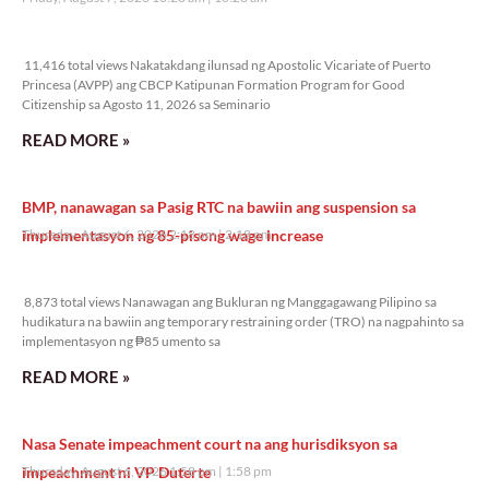
11,416 total views
11,416 total views Nakatakdang ilunsad ng Apostolic Vicariate of Puerto
Princesa (AVPP) ang CBCP Katipunan Formation Program for Good
Citizenship sa Agosto 11, 2026 sa Seminario
READ MORE »
BMP, nanawagan sa Pasig RTC na bawiin ang suspension sa
implementasyon ng 85-pisong wage increase
Thursday, August 6, 2026 2:18 pm
2:18 pm
8,873 total views
8,873 total views Nanawagan ang Bukluran ng Manggagawang Pilipino sa
hudikatura na bawiin ang temporary restraining order (TRO) na nagpahinto sa
implementasyon ng ₱85 umento sa
READ MORE »
Nasa Senate impeachment court na ang hurisdiksyon sa
impeachment ni VP Duterte
Thursday, August 6, 2026 1:58 pm
1:58 pm