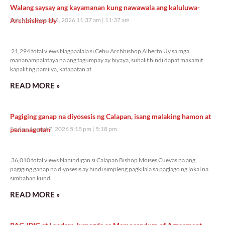
Walang saysay ang kayamanan kung nawawala ang kaluluwa-
Archbishop Uy
Saturday, August 8, 2026 11:37 am
11:37 am
21,294 total views
21,294 total views Nagpaalala si Cebu Archbishop Alberto Uy sa mga
mananampalataya na ang tagumpay ay biyaya, subalit hindi dapat makamit
kapalit ng pamilya, katapatan at
READ MORE »
Pagiging ganap na diyosesis ng Calapan, isang malaking hamon at
pananagutan
Friday, August 7, 2026 5:18 pm
5:18 pm
36,010 total views
36,010 total views Nanindigan si Calapan Bishop Moises Cuevas na ang
pagiging ganap na diyosesis ay hindi simpleng pagkilala sa paglago ng lokal na
simbahan kundi
READ MORE »