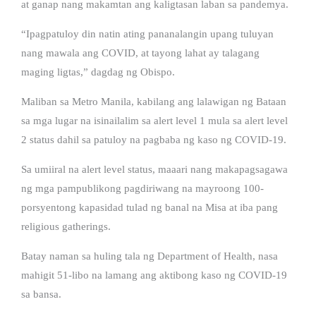
at ganap nang makamtan ang kaligtasan laban sa pandemya.
“Ipagpatuloy din natin ating pananalangin upang tuluyan
nang mawala ang COVID, at tayong lahat ay talagang
maging ligtas,” dagdag ng Obispo.
Maliban sa Metro Manila, kabilang ang lalawigan ng Bataan
sa mga lugar na isinailalim sa alert level 1 mula sa alert level
2 status dahil sa patuloy na pagbaba ng kaso ng COVID-19.
Sa umiiral na alert level status, maaari nang makapagsagawa
ng mga pampublikong pagdiriwang na mayroong 100-
porsyentong kapasidad tulad ng banal na Misa at iba pang
religious gatherings.
Batay naman sa huling tala ng Department of Health, nasa
mahigit 51-libo na lamang ang aktibong kaso ng COVID-19
sa bansa.