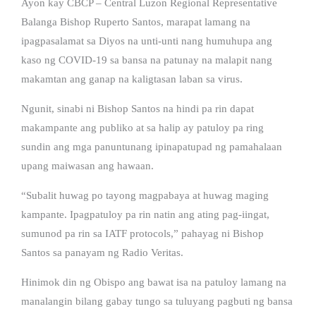
Ayon kay CBCP – Central Luzon Regional Representative
Balanga Bishop Ruperto Santos, marapat lamang na
ipagpasalamat sa Diyos na unti-unti nang humuhupa ang
kaso ng COVID-19 sa bansa na patunay na malapit nang
makamtan ang ganap na kaligtasan laban sa virus.
Ngunit, sinabi ni Bishop Santos na hindi pa rin dapat
makampante ang publiko at sa halip ay patuloy pa ring
sundin ang mga panuntunang ipinapatupad ng pamahalaan
upang maiwasan ang hawaan.
“Subalit huwag po tayong magpabaya at huwag maging
kampante. Ipagpatuloy pa rin natin ang ating pag-iingat,
sumunod pa rin sa IATF protocols,” pahayag ni Bishop
Santos sa panayam ng Radio Veritas.
Hinimok din ng Obispo ang bawat isa na patuloy lamang na
manalangin bilang gabay tungo sa tuluyang pagbuti ng bansa