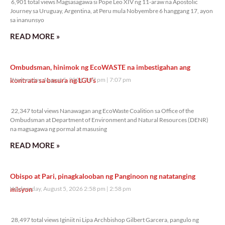
6,901 total views Magsasagawa si Pope Leo XIV ng 11-araw na Apostolic
Journey sa Uruguay, Argentina, at Peru mula Nobyembre 6 hanggang 17, ayon
sa inanunsyo
READ MORE »
Ombudsman, hinimok ng EcoWASTE na imbestigahan ang
kontrata sa basura ng LGU’s
Wednesday, August 5, 2026 7:07 pm
7:07 pm
22,347 total views
22,347 total views Nanawagan ang EcoWaste Coalition sa Office of the
Ombudsman at Department of Environment and Natural Resources (DENR)
na magsagawa ng pormal at masusing
READ MORE »
Obispo at Pari, pinagkalooban ng Panginoon ng natatanging
misyon
Wednesday, August 5, 2026 2:58 pm
2:58 pm
28,497 total views
28,497 total views Iginiit ni Lipa Archbishop Gilbert Garcera, pangulo ng