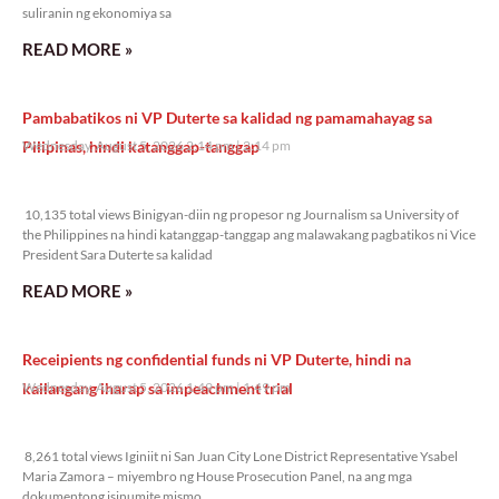
suliranin ng ekonomiya sa
READ MORE »
Pambabatikos ni VP Duterte sa kalidad ng pamamahayag sa
Pilipinas, hindi katanggap-tanggap
Wednesday, August 5, 2026 2:14 pm
2:14 pm
10,135 total views
10,135 total views Binigyan-diin ng propesor ng Journalism sa University of
the Philippines na hindi katanggap-tanggap ang malawakang pagbatikos ni Vice
President Sara Duterte sa kalidad
READ MORE »
Receipients ng confidential funds ni VP Duterte, hindi na
kailangang iharap sa impeachment trial
Wednesday, August 5, 2026 1:49 pm
1:49 pm
8,261 total views
8,261 total views Iginiit ni San Juan City Lone District Representative Ysabel
Maria Zamora – miyembro ng House Prosecution Panel, na ang mga
dokumentong isinumite mismo