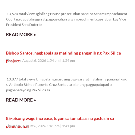
13,674 total views
13,674 total views Iginiit ng House prosecution panel sa Senate Impeachment
Court na dapat dinggin at pagpasyahan ang impeachment case laban kay Vice
President Sara Duterte
READ MORE »
Bishop Santos, nagbabala sa matinding panganib ng Pax Silica
project
Thursday, August 6, 2026 1:54 pm
1:54 pm
13,877 total views
13,877 total views Umapela ng masusing pag-aaral at malalim na pananaliksik
si Antipolo Bishop Ruperto Cruz Santos sa planong pagpapatupad o
pagpapatayo ng Pax Silica sa
READ MORE »
85-pisong wage increase, tugon sa tumataas na gastusin sa
pamumuhay
Thursday, August 6, 2026 1:41 pm
1:41 pm