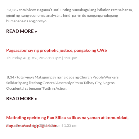
13,287 total views
13,287 total views Bagama’t unti-unting bumabagal ang inflation rate sa bansa,
iginiit ng isang economic analyst na hindi pa rin ito nangangahulugang
bumababa na ang presyo
READ MORE »
Pagsasabuhay ng prophetic justice, pangako ng CWS
Thursday, August 6, 2026 1:30 pm
1:30 pm
8,347 total views
8,347 total views Matagumpay na naidaos ng Church People Workers
Solidarity ang ikatlong General Assembly nito sa Talisay City, Negros
Occidental sa temang “Faith in Action,
READ MORE »
Matinding epekto ng Pax Silica sa likas na yaman at komunidad,
dapat masusing pag-aralan
Thursday, August 6, 2026 1:22 pm
1:22 pm
6,154 total views