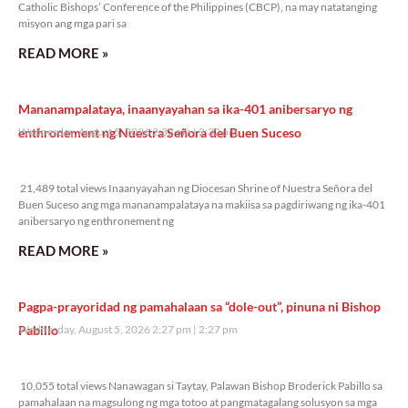
Catholic Bishops’ Conference of the Philippines (CBCP), na may natatanging
misyon ang mga pari sa
READ MORE »
Mananampalataya, inaanyayahan sa ika-401 anibersaryo ng
enthronement ng Nuestra Señora del Buen Suceso
Wednesday, August 5, 2026 2:32 pm
2:32 pm
21,489 total views
21,489 total views Inaanyayahan ng Diocesan Shrine of Nuestra Señora del
Buen Suceso ang mga mananampalataya na makiisa sa pagdiriwang ng ika-401
anibersaryo ng enthronement ng
READ MORE »
Pagpa-prayoridad ng pamahalaan sa “dole-out”, pinuna ni Bishop
Pabillo
Wednesday, August 5, 2026 2:27 pm
2:27 pm
10,055 total views
10,055 total views Nanawagan si Taytay, Palawan Bishop Broderick Pabillo sa
pamahalaan na magsulong ng mga totoo at pangmatagalang solusyon sa mga