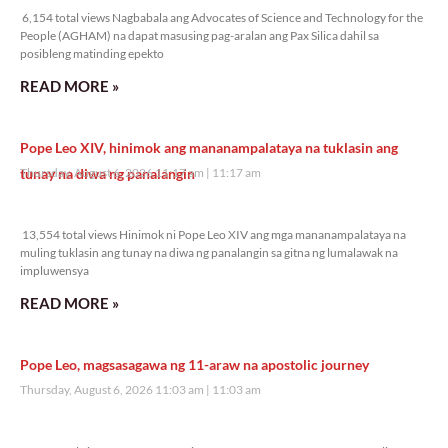
6,154 total views Nagbabala ang Advocates of Science and Technology for the
People (AGHAM) na dapat masusing pag-aralan ang Pax Silica dahil sa
posibleng matinding epekto
READ MORE »
Pope Leo XIV, hinimok ang mananampalataya na tuklasin ang
tunay na diwa ng panalangin
Thursday, August 6, 2026 11:17 am
11:17 am
13,554 total views
13,554 total views Hinimok ni Pope Leo XIV ang mga mananampalataya na
muling tuklasin ang tunay na diwa ng panalangin sa gitna ng lumalawak na
impluwensya
READ MORE »
Pope Leo, magsasagawa ng 11-araw na apostolic journey
Thursday, August 6, 2026 11:03 am
11:03 am
6,901 total views