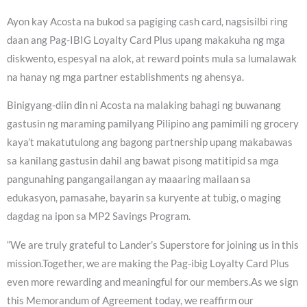
Ayon kay Acosta na bukod sa pagiging cash card, nagsisilbi ring
daan ang Pag-IBIG Loyalty Card Plus upang makakuha ng mga
diskwento, espesyal na alok, at reward points mula sa lumalawak
na hanay ng mga partner establishments ng ahensya.
Binigyang-diin din ni Acosta na malaking bahagi ng buwanang
gastusin ng maraming pamilyang Pilipino ang pamimili ng grocery
kaya’t makatutulong ang bagong partnership upang makabawas
sa kanilang gastusin dahil ang bawat pisong matitipid sa mga
pangunahing pangangailangan ay maaaring mailaan sa
edukasyon, pamasahe, bayarin sa kuryente at tubig, o maging
dagdag na ipon sa MP2 Savings Program.
“We are truly grateful to Lander’s Superstore for joining us in this
mission.Together, we are making the Pag-ibig Loyalty Card Plus
even more rewarding and meaningful for our members.As we sign
this Memorandum of Agreement today, we reaffirm our