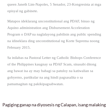
queen Janeth Lim-Napoles, 5 Senador, 23-Kongresista at mga
opisyal ng gabinete.
Matapos ideklarang unconstitutional ang PDAF, binuo ng
Aquino administration ang Disbursement Acceleration
Program o DAP na naglalayong pabilisin ang public spending
na idineklara ding unconstitutional ng Korte Suprema noong
February 2015.
Sa inilabas na Pastoral Letter ng Catholic Bishops Conference
of the Philippines kaugnay sa PDAF Scam, sinasabi ditong
ang bawat isa ay may bahagi sa patuloy na katiwalian sa
gobyerno, partikular na ang hindi pagsasalita o sa
pamamagitan ng pakikipagsabwatan.
Pagiging ganap na diyosesis ng Calapan, isang malaking