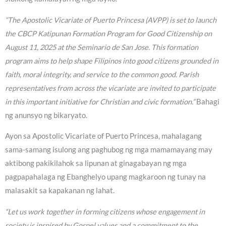
“The Apostolic Vicariate of Puerto Princesa (AVPP) is set to launch
the CBCP Katipunan Formation Program for Good Citizenship on
August 11, 2025 at the Seminario de San Jose. This formation
program aims to help shape Filipinos into good citizens grounded in
faith, moral integrity, and service to the common good. Parish
representatives from across the vicariate are invited to participate
in this important initiative for Christian and civic formation.”
Bahagi
ng anunsyo ng bikaryato.
Ayon sa Apostolic Vicariate of Puerto Princesa, mahalagang
sama-samang isulong ang paghubog ng mga mamamayang may
aktibong pakikilahok sa lipunan at ginagabayan ng mga
pagpapahalaga ng Ebanghelyo upang magkaroon ng tunay na
malasakit sa kapakanan ng lahat.
“Let us work together in forming citizens whose engagement in
society is inspired by Gospel values and a commitment to the