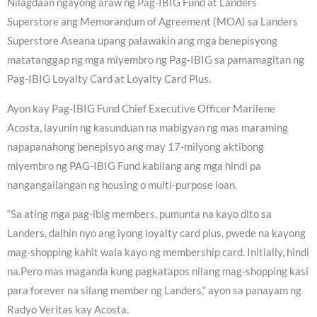
Nilagdaan ngayong araw ng Pag-IBIG Fund at Landers
Superstore ang Memorandum of Agreement (MOA) sa Landers
Superstore Aseana upang palawakin ang mga benepisyong
matatanggap ng mga miyembro ng Pag-IBIG sa pamamagitan ng
Pag-IBIG Loyalty Card at Loyalty Card Plus.
Ayon kay Pag-IBIG Fund Chief Executive Officer Marilene
Acosta, layunin ng kasunduan na mabigyan ng mas maraming
napapanahong benepisyo ang may 17-milyong aktibong
miyembro ng PAG-IBIG Fund kabilang ang mga hindi pa
nangangailangan ng housing o multi-purpose loan.
“Sa ating mga pag-ibig members, pumunta na kayo dito sa
Landers, dalhin nyo ang iyong loyalty card plus, pwede na kayong
mag-shopping kahit wala kayo ng membership card. Initially, hindi
na.Pero mas maganda kung pagkatapos nilang mag-shopping kasi
para forever na silang member ng Landers,” ayon sa panayam ng
Radyo Veritas kay Acosta.