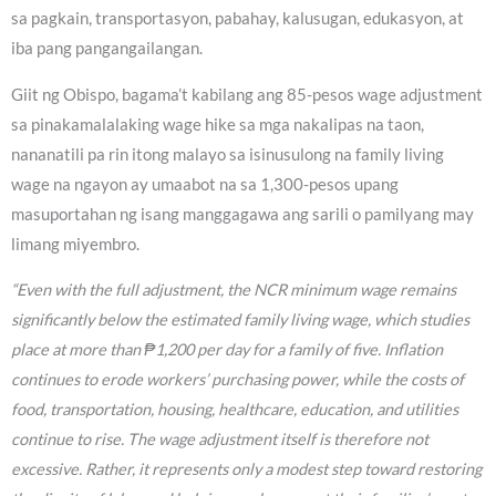
sa pagkain, transportasyon, pabahay, kalusugan, edukasyon, at
iba pang pangangailangan.
Giit ng Obispo, bagama’t kabilang ang 85-pesos wage adjustment
sa pinakamalalaking wage hike sa mga nakalipas na taon,
nananatili pa rin itong malayo sa isinusulong na family living
wage na ngayon ay umaabot na sa 1,300-pesos upang
masuportahan ng isang manggagawa ang sarili o pamilyang may
limang miyembro.
“Even with the full adjustment, the NCR minimum wage remains
significantly below the estimated family living wage, which studies
place at more than ₱1,200 per day for a family of five. Inflation
continues to erode workers’ purchasing power, while the costs of
food, transportation, housing, healthcare, education, and utilities
continue to rise. The wage adjustment itself is therefore not
excessive. Rather, it represents only a modest step toward restoring