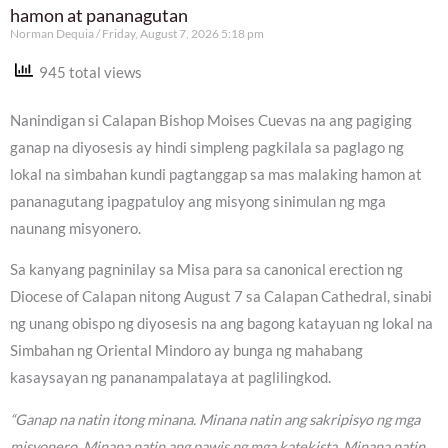
hamon at pananagutan
Norman Dequia
Friday, August 7, 2026 5:18 pm
945 total views
Nanindigan si Calapan Bishop Moises Cuevas na ang pagiging
ganap na diyosesis ay hindi simpleng pagkilala sa paglago ng
lokal na simbahan kundi pagtanggap sa mas malaking hamon at
pananagutang ipagpatuloy ang misyong sinimulan ng mga
naunang misyonero.
Sa kanyang pagninilay sa Misa para sa canonical erection ng
Diocese of Calapan nitong August 7 sa Calapan Cathedral, sinabi
ng unang obispo ng diyosesis na ang bagong katayuan ng lokal na
Simbahan ng Oriental Mindoro ay bunga ng mahabang
kasaysayan ng pananampalataya at paglilingkod.
“Ganap na natin itong minana. Minana natin ang sakripisyo ng mga
misyonero. Minana natin ang pawis ng mga katekista. Minana natin