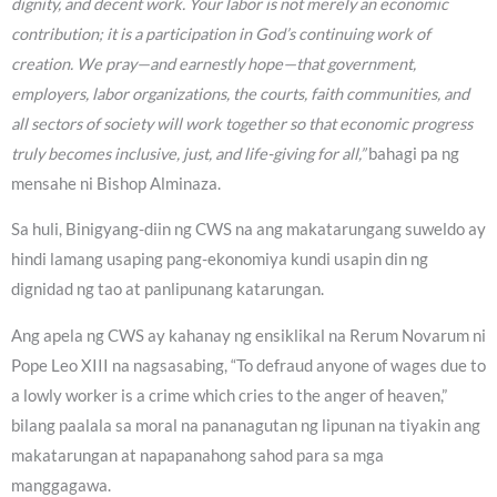
dignity, and decent work. Your labor is not merely an economic
contribution; it is a participation in God’s continuing work of
creation. We pray—and earnestly hope—that government,
employers, labor organizations, the courts, faith communities, and
all sectors of society will work together so that economic progress
truly becomes inclusive, just, and life-giving for all,”
bahagi pa ng
mensahe ni Bishop Alminaza.
Sa huli, Binigyang-diin ng CWS na ang makatarungang suweldo ay
hindi lamang usaping pang-ekonomiya kundi usapin din ng
dignidad ng tao at panlipunang katarungan.
Ang apela ng CWS ay kahanay ng ensiklikal na Rerum Novarum ni
Pope Leo XIII na nagsasabing, “To defraud anyone of wages due to
a lowly worker is a crime which cries to the anger of heaven,”
bilang paalala sa moral na pananagutan ng lipunan na tiyakin ang
makatarungan at napapanahong sahod para sa mga
manggagawa.