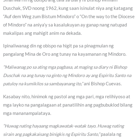
Duschak, SVD noong 1962, kung saan isinulat niya ang katagang
“Auf dem Weg zum Bistum Mindoro” o “On the way to the Diocese
of Mindoro” na aniya’y sa kasalukuyan ay ganap nang natupad
makalipas ang mahigit anim na dekada.
Ipinaliwanag din ng obispo na higit pa sa pinagmulan ng
pangalang Mina de Oro ang tunay na kayamanan ng Mindoro.
“Maliwanag po sa ating mga pagbasa, at maging sa diary ni Bishop
Duschak na ang tunay na ginto ng Mindoro ay ang Espiritu Santo na
patuloy na kumikilos sa sambayanang ito,”
ani Bishop Cuevas.
Kasabay nito, hinimok ng pastol ang mga pari, mga relihiyoso at
mga layko na pangalagaan at panatilihin ang pagbubuklod bilang
mga mananampalataya.
“Huwag nating hayaang magkawatak-watak tayo. Huwag nating
sirain ang pagkakaisang binigkis ng Espiritu Santo,”
paalala ng