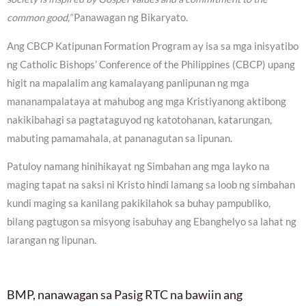
common good,”
Panawagan ng Bikaryato.
Ang CBCP Katipunan Formation Program ay isa sa mga inisyatibo
ng Catholic Bishops’ Conference of the Philippines (CBCP) upang
higit na mapalalim ang kamalayang panlipunan ng mga
mananampalataya at mahubog ang mga Kristiyanong aktibong
nakikibahagi sa pagtataguyod ng katotohanan, katarungan,
mabuting pamamahala, at pananagutan sa lipunan.
Patuloy namang hinihikayat ng Simbahan ang mga layko na
maging tapat na saksi ni Kristo hindi lamang sa loob ng simbahan
kundi maging sa kanilang pakikilahok sa buhay pampubliko,
bilang pagtugon sa misyong isabuhay ang Ebanghelyo sa lahat ng
larangan ng lipunan.
BMP, nanawagan sa Pasig RTC na bawiin ang