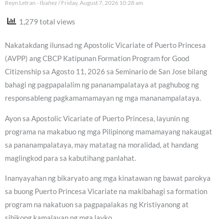
Reyn Letran - Ibañez
Friday, August 7, 2026 10:28 am
1,279 total views
Nakatakdang ilunsad ng Apostolic Vicariate of Puerto Princesa
(AVPP) ang CBCP Katipunan Formation Program for Good
Citizenship sa Agosto 11, 2026 sa Seminario de San Jose bilang
bahagi ng pagpapalalim ng pananampalataya at paghubog ng
responsableng pagkamamamayan ng mga mananampalataya.
Ayon sa Apostolic Vicariate of Puerto Princesa, layunin ng
programa na makabuo ng mga Pilipinong mamamayang nakaugat
sa pananampalataya, may matatag na moralidad, at handang
maglingkod para sa kabutihang panlahat.
Inanyayahan ng bikaryato ang mga kinatawan ng bawat parokya
sa buong Puerto Princesa Vicariate na makibahagi sa formation
program na nakatuon sa pagpapalakas ng Kristiyanong at
sibikong kamalayan ng mga layko.