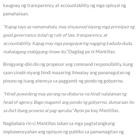
kaugnay ng transparency at accountability ng mga opisyal ng
pamahalaan.
“Kapag tayo ay namamahala, may sinusunod tayong mga prinsipyo ng
good governance tulad ng rule of law, transparency, at
accountability. Kapag may mga pangyayaring nagiging kaduda-duda,
mahalagang mabigyang-linaw ito.”
Dagdag pa ni Mantillas.
Binigyang-diin din ng propesor ang command responsibility, kung
saan sinabi niyang hindi maaaring ihiwalay ang pananagutan ng
pinuno ng isang ahensya sa paggamit ng pondo ng gobyerno.
“Hindi puwedeng may perang na-disburse na hindi nalalaman ng
head of agency. Bago magamit ang pondo ng gobyerno, dumaraan ito
sa iba’t ibang proseso at pag-apruba.”
Ayon pa kay Mantillas.
Nagbabala rin si Mantillas laban sa mga pagtatangkang
impluwensyahan ang opinyon ng publiko sa pamamagitan ng