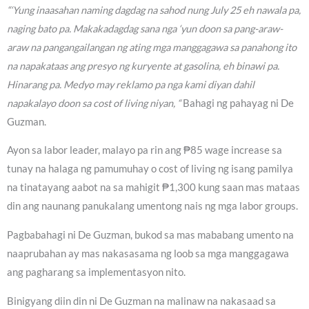
“‘Yung inaasahan naming dagdag na sahod nung July 25 eh nawala pa,
naging bato pa. Makakadagdag sana nga ‘yun doon sa pang-araw-
araw na pangangailangan ng ating mga manggagawa sa panahong ito
na napakataas ang presyo ng kuryente at gasolina, eh binawi pa.
Hinarang pa. Medyo may reklamo pa nga kami diyan dahil
napakalayo doon sa cost of living niyan, “
Bahagi ng pahayag ni De
Guzman.
Ayon sa labor leader, malayo pa rin ang ₱85 wage increase sa
tunay na halaga ng pamumuhay o cost of living ng isang pamilya
na tinatayang aabot na sa mahigit ₱1,300 kung saan mas mataas
din ang naunang panukalang umentong nais ng mga labor groups.
Pagbabahagi ni De Guzman, bukod sa mas mababang umento na
naaprubahan ay mas nakasasama ng loob sa mga manggagawa
ang pagharang sa implementasyon nito.
Binigyang diin din ni De Guzman na malinaw na nakasaad sa