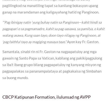
paglilingkod na manatiling tapat sa kanilang bokasyon upang
ganap na maramdaman ang kaligayahang hatid ng Panginoon.
“‘Pag ibinigay natin ‘yung buhay natin sa Panginoon—kahit hindi sa
pagpapari o sa pagmamadre, kahit sa pag-aasawa, sa pamilya, o kahit
walang asawa, Kung saan tayo, doon tayo nilagay ng Panginoon, at
‘pag faithful tayo ay magiging masaya tayo.”
Ayon kay Fr. Gaston.
Samantala, sinabi rin ni Fr. Gaston na nagpapatuloy ang mga
gawain ng Santo Papa sa Vatican, kabilang ang pakikipagpulong
sa iba’t ibang grupo bilang pagpapatuloy ng kanyang misyon ng
pagpapalakas sa pananampalataya at pagkakaisa ng Simbahan
sa buong mundo.
CBCP Katipunan Formation, ilulunsad ng AVPP