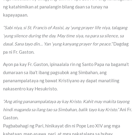
ng katahimikan at panalangin bilang daan sa tunay na
kapayapaan.
“Sabi niya, si St. Francis of Assisi, ay ‘yung prayer life niya, talagang
‘yung silence during the day. May time siya, na para sa silence, sa
dasal. Sana tayo din… Yan ‘yung kanyang prayer for peace.”
Dagdag
pa ni Fr. Gaston.
Ayon pa kay Fr. Gaston, ipinaalala rin ng Santo Papa na bagama’t
dumaraan sa iba’t ibang pagsubok ang Simbahan, ang
pananampalataya ng bawat Kristiyano ay dapat manatiling
nakasentro kay Hesukristo.
“Ang ating pananampalataya ay kay Kristo. Kahit may makita tayong
hindi maganda sa ilang tao sa Simbahan, balik tayo kay Kristo.”
Ani Fr.
Gaston.
Pagbabahagi ng Pari, hinikayat din ni Pope Leo XIV ang mga
kabataan, mag-asawa, pari, at mga nakatalaga sa buhay