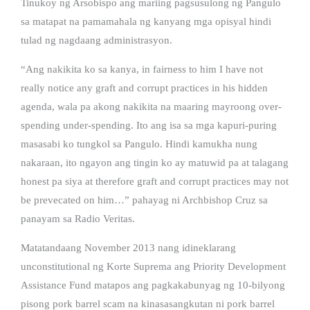
Tinukoy ng Arsobispo ang mariing pagsusulong ng Pangulo
sa matapat na pamamahala ng kanyang mga opisyal hindi
tulad ng nagdaang administrasyon.
“Ang nakikita ko sa kanya, in fairness to him I have not
really notice any graft and corrupt practices in his hidden
agenda, wala pa akong nakikita na maaring mayroong over-
spending under-spending. Ito ang isa sa mga kapuri-puring
masasabi ko tungkol sa Pangulo. Hindi kamukha nung
nakaraan, ito ngayon ang tingin ko ay matuwid pa at talagang
honest pa siya at therefore graft and corrupt practices may not
be prevecated on him…” pahayag ni Archbishop Cruz sa
panayam sa Radio Veritas.
Matatandaang November 2013 nang idineklarang
unconstitutional ng Korte Suprema ang Priority Development
Assistance Fund matapos ang pagkakabunyag ng 10-bilyong
pisong pork barrel scam na kinasasangkutan ni pork barrel