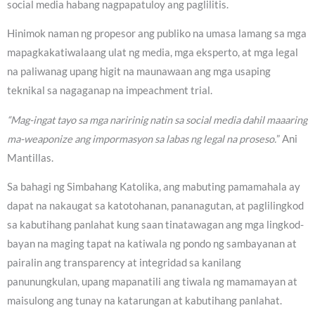
social media habang nagpapatuloy ang paglilitis.
Hinimok naman ng propesor ang publiko na umasa lamang sa mga
mapagkakatiwalaang ulat ng media, mga eksperto, at mga legal
na paliwanag upang higit na maunawaan ang mga usaping
teknikal sa nagaganap na impeachment trial.
“Mag-ingat tayo sa mga naririnig natin sa social media dahil maaaring
ma-weaponize ang impormasyon sa labas ng legal na proseso.
” Ani
Mantillas.
Sa bahagi ng Simbahang Katolika, ang mabuting pamamahala ay
dapat na nakaugat sa katotohanan, pananagutan, at paglilingkod
sa kabutihang panlahat kung saan tinatawagan ang mga lingkod-
bayan na maging tapat na katiwala ng pondo ng sambayanan at
pairalin ang transparency at integridad sa kanilang
panunungkulan, upang mapanatili ang tiwala ng mamamayan at
maisulong ang tunay na katarungan at kabutihang panlahat.