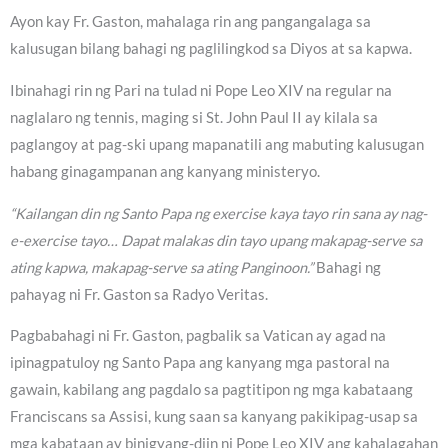
Ayon kay Fr. Gaston, mahalaga rin ang pangangalaga sa
kalusugan bilang bahagi ng paglilingkod sa Diyos at sa kapwa.
Ibinahagi rin ng Pari na tulad ni Pope Leo XIV na regular na
naglalaro ng tennis, maging si St. John Paul II ay kilala sa
paglangoy at pag-ski upang mapanatili ang mabuting kalusugan
habang ginagampanan ang kanyang ministeryo.
“Kailangan din ng Santo Papa ng exercise kaya tayo rin sana ay nag-
e-exercise tayo… Dapat malakas din tayo upang makapag-serve sa
ating kapwa, makapag-serve sa ating Panginoon.”
Bahagi ng
pahayag ni Fr. Gaston sa Radyo Veritas.
Pagbabahagi ni Fr. Gaston, pagbalik sa Vatican ay agad na
ipinagpatuloy ng Santo Papa ang kanyang mga pastoral na
gawain, kabilang ang pagdalo sa pagtitipon ng mga kabataang
Franciscans sa Assisi, kung saan sa kanyang pakikipag-usap sa
mga kabataan ay binigyang-diin ni Pope Leo XIV ang kahalagahan