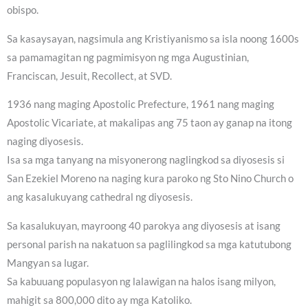
obispo.
Sa kasaysayan, nagsimula ang Kristiyanismo sa isla noong 1600s
sa pamamagitan ng pagmimisyon ng mga Augustinian,
Franciscan, Jesuit, Recollect, at SVD.
1936 nang maging Apostolic Prefecture, 1961 nang maging
Apostolic Vicariate, at makalipas ang 75 taon ay ganap na itong
naging diyosesis.
Isa sa mga tanyang na misyonerong naglingkod sa diyosesis si
San Ezekiel Moreno na naging kura paroko ng Sto Nino Church o
ang kasalukuyang cathedral ng diyosesis.
Sa kasalukuyan, mayroong 40 parokya ang diyosesis at isang
personal parish na nakatuon sa paglilingkod sa mga katutubong
Mangyan sa lugar.
Sa kabuuang populasyon ng lalawigan na halos isang milyon,
mahigit sa 800,000 dito ay mga Katoliko.