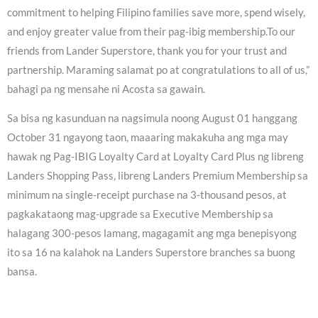
commitment to helping Filipino families save more, spend wisely,
and enjoy greater value from their pag-ibig membership.To our
friends from Lander Superstore, thank you for your trust and
partnership. Maraming salamat po at congratulations to all of us,”
bahagi pa ng mensahe ni Acosta sa gawain.
Sa bisa ng kasunduan na nagsimula noong August 01 hanggang
October 31 ngayong taon, maaaring makakuha ang mga may
hawak ng Pag-IBIG Loyalty Card at Loyalty Card Plus ng libreng
Landers Shopping Pass, libreng Landers Premium Membership sa
minimum na single-receipt purchase na 3-thousand pesos, at
pagkakataong mag-upgrade sa Executive Membership sa
halagang 300-pesos lamang, magagamit ang mga benepisyong
ito sa 16 na kalahok na Landers Superstore branches sa buong
bansa.