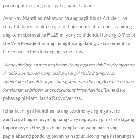
pananagutan ng mga opisyal ng pamahalaan.
Ayon kay Mantillas, nakatuon na ang paglilitis sa Article 1, na
tumatalakay sa maling paggamit ng confidential funds, kabilang
ang kontrobersyal na ₱125 milyong confidential fund ng Office of
the Vice President at ang mahigit isang daang disbursement na
isinagawa sa loob lamang ng isang araw.
“Napakahalaga na masubaybayan ito ng mga tao dahil pagkatapos ng
Article 1 ay maaari nang talakayin ang Article 2 tungkol sa
unexplained wealth, at posibleng sumunod din ang Article 3 na may
kinalaman sa bribery at procurement irregularities.”
Bahagi ng
pahayag ni Mantillas sa Radyo Veritas.
Ipinaliwanag ni Mantillas na ang testimonya ng mga state
auditors at mga opisyal ng bangko ay nagbigay ng mahahalagang
impormasyon hinggil sa hindi pangkaraniwang paraan ng
paglalabas ng pondo ng bayan na nagdudulot ng mga katanungan