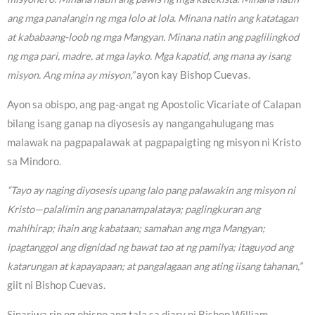
ang mga panalangin ng mga lolo at lola. Minana natin ang katatagan
at kababaang-loob ng mga Mangyan. Minana natin ang paglilingkod
ng mga pari, madre, at mga layko. Mga kapatid, ang mana ay isang
misyon. Ang mina ay misyon,”
ayon kay Bishop Cuevas.
Ayon sa obispo, ang pag-angat ng Apostolic Vicariate of Calapan
bilang isang ganap na diyosesis ay nangangahulugang mas
malawak na pagpapalawak at pagpapaigting ng misyon ni Kristo
sa Mindoro.
“Tayo ay naging diyosesis upang lalo pang palawakin ang misyon ni
Kristo—palalimin ang pananampalataya; paglingkuran ang
mahihirap; ihain ang kabataan; samahan ang mga Mangyan;
ipagtanggol ang dignidad ng bawat tao at ng pamilya; itaguyod ang
katarungan at kapayapaan; at pangalagaan ang ating iisang tahanan,”
giit ni Bishop Cuevas.
Sinariwa rin ng obispo ang tala sa diary ni Bishop William