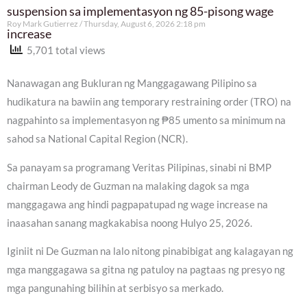
suspension sa implementasyon ng 85-pisong wage
Roy Mark Gutierrez
Thursday, August 6, 2026 2:18 pm
increase
5,701 total views
Nanawagan ang Bukluran ng Manggagawang Pilipino sa
hudikatura na bawiin ang temporary restraining order (TRO) na
nagpahinto sa implementasyon ng ₱85 umento sa minimum na
sahod sa National Capital Region (NCR).
Sa panayam sa programang Veritas Pilipinas, sinabi ni BMP
chairman Leody de Guzman na malaking dagok sa mga
manggagawa ang hindi pagpapatupad ng wage increase na
inaasahan sanang magkakabisa noong Hulyo 25, 2026.
Iginiit ni De Guzman na lalo nitong pinabibigat ang kalagayan ng
mga manggagawa sa gitna ng patuloy na pagtaas ng presyo ng
mga pangunahing bilihin at serbisyo sa merkado.