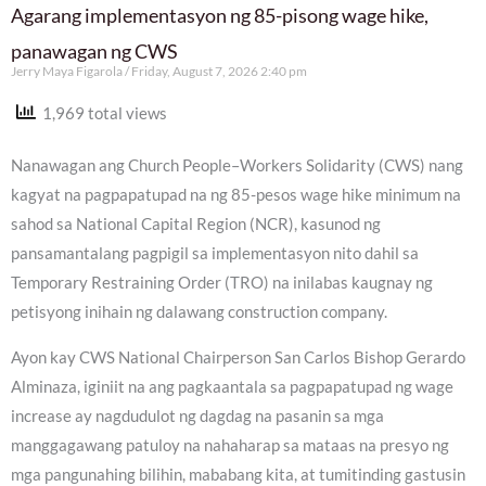
Agarang implementasyon ng 85-pisong wage hike,
panawagan ng CWS
Jerry Maya Figarola
Friday, August 7, 2026 2:40 pm
1,969 total views
Nanawagan ang Church People–Workers Solidarity (CWS) nang
kagyat na pagpapatupad na ng 85-pesos wage hike minimum na
sahod sa National Capital Region (NCR), kasunod ng
pansamantalang pagpigil sa implementasyon nito dahil sa
Temporary Restraining Order (TRO) na inilabas kaugnay ng
petisyong inihain ng dalawang construction company.
Ayon kay CWS National Chairperson San Carlos Bishop Gerardo
Alminaza, iginiit na ang pagkaantala sa pagpapatupad ng wage
increase ay nagdudulot ng dagdag na pasanin sa mga
manggagawang patuloy na nahaharap sa mataas na presyo ng
mga pangunahing bilihin, mababang kita, at tumitinding gastusin