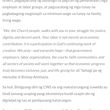
orders, pagpapatuloy ng dayalogo sa pagitan ng pamahalaan, mga
employer at labor groups, at pagsusulong ng mga tunay na
pagbabagong maglalapit sa minimum wage sa tunay na family
living wage.
“We, the Church people, walks with you in your struggle for justice,
dignity, and decent work. Your labor is not merely an economic
contribution; it is a participation in God’s continuing work of
creation. We pray—and earnestly hope—that government,
employers, labor organizations, the courts, faith communities, and
all sectors of society will work together so that economic progress
truly becomes inclusive, just, and life-giving for all,”
bahagi pa ng
mensahe ni Bishop Alminaza.
Sa huli, Binigyang-diin ng CWS na ang makatarungang suweldo ay
hindi lamang usaping pang-ekonomiya kundi usapin din ng
dignidad ng tao at panlipunang katarungan.