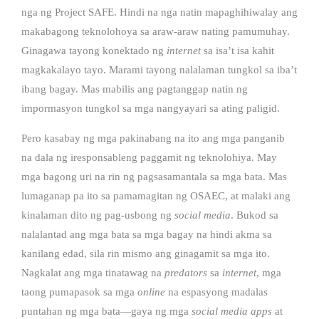
nga ng Project SAFE. Hindi na nga natin mapaghihiwalay ang
makabagong teknolohoya sa araw-araw nating pamumuhay.
Ginagawa tayong konektado ng
internet
sa isa’t isa kahit
magkakalayo tayo. Marami tayong nalalaman tungkol sa iba’t
ibang bagay. Mas mabilis ang pagtanggap natin ng
impormasyon tungkol sa mga nangyayari sa ating paligid.
Pero kasabay ng mga pakinabang na ito ang mga panganib
na dala ng iresponsableng paggamit ng teknolohiya. May
mga bagong uri na rin ng pagsasamantala sa mga bata. Mas
lumaganap pa ito sa pamamagitan ng OSAEC, at malaki ang
kinalaman dito ng pag-usbong ng
social media
. Bukod sa
nalalantad ang mga bata sa mga bagay na hindi akma sa
kanilang edad, sila rin mismo ang ginagamit sa mga ito.
Nagkalat ang mga tinatawag na
predators
sa
internet
, mga
taong pumapasok sa mga
online
na espasyong madalas
puntahan ng mga bata—gaya ng mga
social media apps
at