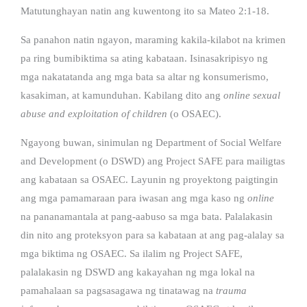
Matutunghayan natin ang kuwentong ito sa Mateo 2:1-18.
Sa panahon natin ngayon, maraming kakila-kilabot na krimen
pa ring bumibiktima sa ating kabataan. Isinasakripisyo ng
mga nakatatanda ang mga bata sa altar ng konsumerismo,
kasakiman, at kamunduhan. Kabilang dito ang
online sexual
abuse and exploitation of children
(o OSAEC).
Ngayong buwan, sinimulan ng Department of Social Welfare
and Development (o DSWD) ang Project SAFE para mailigtas
ang kabataan sa OSAEC. Layunin ng proyektong paigtingin
ang mga pamamaraan para iwasan ang mga kaso ng
online
na pananamantala at pang-aabuso sa mga bata. Palalakasin
din nito ang proteksyon para sa kabataan at ang pag-alalay sa
mga biktima ng OSAEC. Sa ilalim ng Project SAFE,
palalakasin ng DSWD ang kakayahan ng mga lokal na
pamahalaan sa pagsasagawa ng tinatawag na
trauma