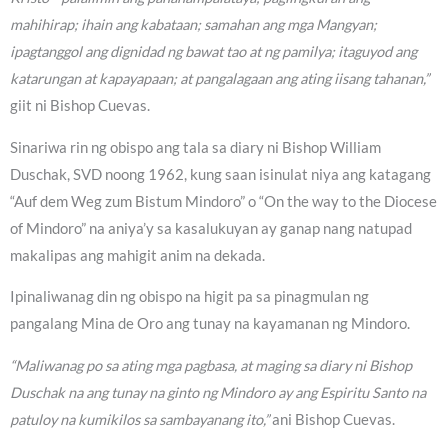
mahihirap; ihain ang kabataan; samahan ang mga Mangyan;
ipagtanggol ang dignidad ng bawat tao at ng pamilya; itaguyod ang
katarungan at kapayapaan; at pangalagaan ang ating iisang tahanan,”
giit ni Bishop Cuevas.
Sinariwa rin ng obispo ang tala sa diary ni Bishop William
Duschak, SVD noong 1962, kung saan isinulat niya ang katagang
“Auf dem Weg zum Bistum Mindoro” o “On the way to the Diocese
of Mindoro” na aniya’y sa kasalukuyan ay ganap nang natupad
makalipas ang mahigit anim na dekada.
Ipinaliwanag din ng obispo na higit pa sa pinagmulan ng
pangalang Mina de Oro ang tunay na kayamanan ng Mindoro.
“Maliwanag po sa ating mga pagbasa, at maging sa diary ni Bishop
Duschak na ang tunay na ginto ng Mindoro ay ang Espiritu Santo na
patuloy na kumikilos sa sambayanang ito,”
ani Bishop Cuevas.