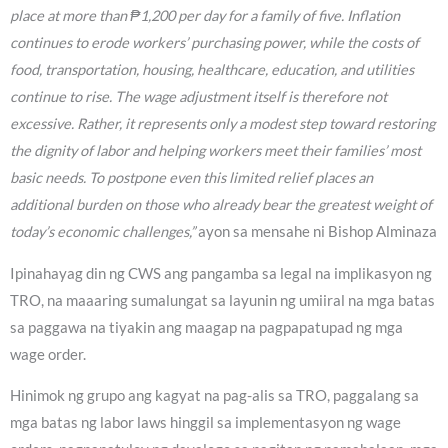
place at more than ₱1,200 per day for a family of five. Inflation
continues to erode workers’ purchasing power, while the costs of
food, transportation, housing, healthcare, education, and utilities
continue to rise. The wage adjustment itself is therefore not
excessive. Rather, it represents only a modest step toward restoring
the dignity of labor and helping workers meet their families’ most
basic needs. To postpone even this limited relief places an
additional burden on those who already bear the greatest weight of
today’s economic challenges,”
ayon sa mensahe ni Bishop Alminaza
Ipinahayag din ng CWS ang pangamba sa legal na implikasyon ng
TRO, na maaaring sumalungat sa layunin ng umiiral na mga batas
sa paggawa na tiyakin ang maagap na pagpapatupad ng mga
wage order.
Hinimok ng grupo ang kagyat na pag-alis sa TRO, paggalang sa
mga batas ng labor laws hinggil sa implementasyon ng wage