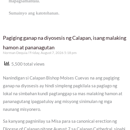
mapagsamantala.
Sumainyo ang katotohanan.
Pagiging ganap na diyosesis ng Calapan, isang malaking
hamon at pananagutan
Norman Dequia
Friday, August 7, 2026 5:18 pm
5,500 total views
Nanindigan si Calapan Bishop Moises Cuevas na ang pagiging
ganap na diyosesis ay hindi simpleng pagkilala sa paglago ng
lokal na simbahan kundi pagtanggap sa mas malaking hamon at
pananagutang ipagpatuloy ang misyong sinimulan ng mga
naunang misyonero.
Sa kanyang pagninilay sa Misa para sa canonical erection ng
Diocese of Calapan nitong August 7 sa Calapan Cathedral, sinabi