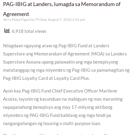
PAG-IBIG at Landers, lumagda sa Memorandum of
Agreement
Jerry Maya Figarola
Friday, August 7, 2026 2:41 pm
6,918 total views
Nilagdaan ngayong araw ng Pag-IBIG Fund at Landers
Superstore ang Memorandum of Agreement (MOA) sa Landers
Superstore Aseana upang palawakin ang mga benepisyong
matatanggap ng mga miyembro ng Pag-IBIG sa pamamagitan ng
Pag-IBIG Loyalty Card at Loyalty Card Plus.
Ayon kay Pag-IBIG Fund Chief Executive Officer Marilene
Acosta, layunin ng kasunduan na mabigyan ng mas maraming
napapanahong benepisyo ang may 17-milyong aktibong
miyembro ng PAG-IBIG Fund kabilang ang mga hindi pa
nangangailangan ng housing o multi-purpose loan.