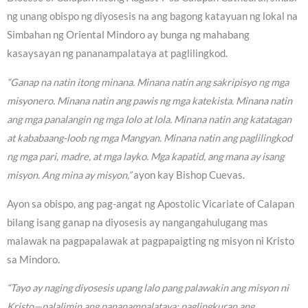
ng unang obispo ng diyosesis na ang bagong katayuan ng lokal na
Simbahan ng Oriental Mindoro ay bunga ng mahabang
kasaysayan ng pananampalataya at paglilingkod.
“Ganap na natin itong minana. Minana natin ang sakripisyo ng mga
misyonero. Minana natin ang pawis ng mga katekista. Minana natin
ang mga panalangin ng mga lolo at lola. Minana natin ang katatagan
at kababaang-loob ng mga Mangyan. Minana natin ang paglilingkod
ng mga pari, madre, at mga layko. Mga kapatid, ang mana ay isang
misyon. Ang mina ay misyon,”
ayon kay Bishop Cuevas.
Ayon sa obispo, ang pag-angat ng Apostolic Vicariate of Calapan
bilang isang ganap na diyosesis ay nangangahulugang mas
malawak na pagpapalawak at pagpapaigting ng misyon ni Kristo
sa Mindoro.
“Tayo ay naging diyosesis upang lalo pang palawakin ang misyon ni
Kristo—palalimin ang pananampalataya; paglingkuran ang