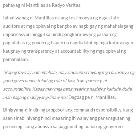
pahayag ni Mantillas sa Radyo Veritas.
Ipinaliwanag ni Mantillas na ang testimonya ng mga state
auditors at mga opisyal ng bangko ay nagbigay ng mahahalagang
impormasyon hinggil sa hindi pangkaraniwang paraan ng
paglalabas ng pondo ng bayan na nagdudulot ng mga katanungan
kaugnay ng transparency at accountability ng mga opisyal ng
pamahalaan.
“Kapag tayo ay namamahala, may sinusunod tayong mga prinsipyo ng
good governance tulad ng rule of law, transparency, at
accountability. Kapag may mga pangyayaring nagiging kaduda-duda,
mahalagang mabigyang-linaw ito.”
Dagdag pa ni Mantillas.
Binigyang-diin din ng propesor ang command responsibility, kung
saan sinabi niyang hindi maaaring ihiwalay ang pananagutan ng
pinuno ng isang ahensya sa paggamit ng pondo ng gobyerno.