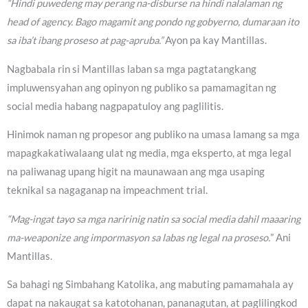
“Hindi puwedeng may perang na-disburse na hindi nalalaman ng
head of agency. Bago magamit ang pondo ng gobyerno, dumaraan ito
sa iba’t ibang proseso at pag-apruba.”
Ayon pa kay Mantillas.
Nagbabala rin si Mantillas laban sa mga pagtatangkang
impluwensyahan ang opinyon ng publiko sa pamamagitan ng
social media habang nagpapatuloy ang paglilitis.
Hinimok naman ng propesor ang publiko na umasa lamang sa mga
mapagkakatiwalaang ulat ng media, mga eksperto, at mga legal
na paliwanag upang higit na maunawaan ang mga usaping
teknikal sa nagaganap na impeachment trial.
“Mag-ingat tayo sa mga naririnig natin sa social media dahil maaaring
ma-weaponize ang impormasyon sa labas ng legal na proseso.
” Ani
Mantillas.
Sa bahagi ng Simbahang Katolika, ang mabuting pamamahala ay
dapat na nakaugat sa katotohanan, pananagutan, at paglilingkod