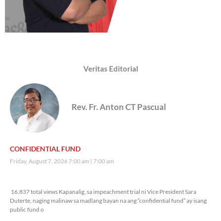
Veritas Editorial
Rev. Fr. Anton CT Pascual
CONFIDENTIAL FUND
Friday, August 7, 2026 7:00 am
7:00 am
16,837 total views
16,837 total views Kapanalig, sa impeachment trial ni Vice President Sara
Duterte, naging malinaw sa madlang bayan na ang “confidential fund” ay isang
public fund o