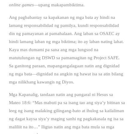
online games
—upang makapambiktima.
Ang pagbabantay sa kapakanan ng mga bata ay hindi na
lamang responsabilidad ng pamilya, kundi responsabilidad
din ng pamayanan at pamahalaan. Ang laban sa OSAEC ay
hindi lamang laban ng mga biktima; ito ay laban nating lahat.
Kaya mas dumami pa sana ang mga lungsod na
matutulungan ng DSWD sa pamamagitan ng Project SAFE.
Sa ganitong paraan, mapangangalagaan natin ang dignidad
ng mga bata—dignidad na angkin ng bawat isa sa atin bilang
mga nilikhang kawangis ng Diyos.
Mga Kapanalig, tandaan natin ang pangaral ni Hesus sa
Mateo 18:6: “
Mas mabuti pa sa isang tao ang siya’y bitinan sa
leeg ng isang malaking gilingang-bato at ihulog sa kailaliman
ng dagat kaysa siya’y maging sanhi ng pagkakasala ng isa sa
maliliit na ito…” Iligtas natin ang mga bata mula sa mga