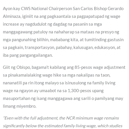
Ayon kay CWS National Chairperson San Carlos Bishop Gerardo
Alminaza, iginiit na ang pagkaantala sa pagpapatupad ng wage
increase ay nagdudulot ng dagdag na pasanin sa mga
manggagawang patuloy na nahaharap sa mataas na presyo ng
mga pangunahing bilihin, mababang kita, at tumitinding gastusin
sa pagkain, transportasyon, pabahay, kalusugan, edukasyon, at
iba pang pangangailangan.
Giit ng Obispo, bagama’t kabilang ang 85-pesos wage adjustment
sa pinakamalalaking wage hike sa mga nakalipas na taon,
nananatili pa rin itong malayo sa isinusulong na family living
wage na ngayon ay umaabot na sa 1,300-pesos upang
masuportahan ng isang manggagawa ang sarili o pamilyang may
limang miyembro.
“Even with the full adjustment, the NCR minimum wage remains
significantly below the estimated family living wage, which studies