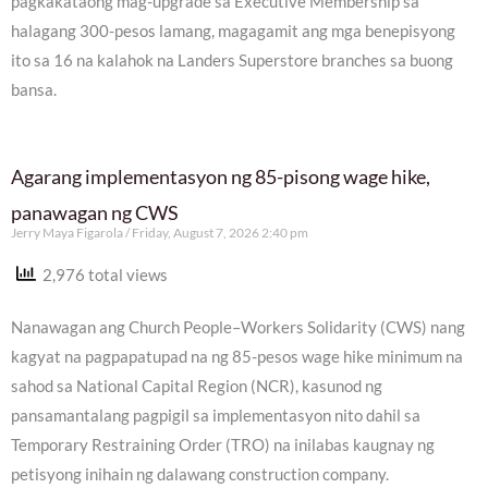
pagkakataong mag-upgrade sa Executive Membership sa
halagang 300-pesos lamang, magagamit ang mga benepisyong
ito sa 16 na kalahok na Landers Superstore branches sa buong
bansa.
Agarang implementasyon ng 85-pisong wage hike,
panawagan ng CWS
Jerry Maya Figarola
Friday, August 7, 2026 2:40 pm
2,976 total views
Nanawagan ang Church People–Workers Solidarity (CWS) nang
kagyat na pagpapatupad na ng 85-pesos wage hike minimum na
sahod sa National Capital Region (NCR), kasunod ng
pansamantalang pagpigil sa implementasyon nito dahil sa
Temporary Restraining Order (TRO) na inilabas kaugnay ng
petisyong inihain ng dalawang construction company.