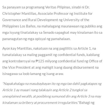
Sa panayam sa programang Veritas Pilipinas, sinabi ni Dr.
Christopher Mantillas, Associate Professor ng Institute for
Governance and Rural Development ng University of the
Philippines Los Baños, na mahalagang maunawaan ng publiko ang
mga isyung tinatalakay sa Senado sapagkat may kinalaman ito sa
pananagutan ng mga opisyal ng pamahalaan.
Ayon kay Mantillas, nakatuon na ang paglilitis sa Article 1, na
tumatalakay sa maling paggamit ng confidential funds, kabilang
ang kontrobersyal na ₱125 milyong confidential fund ng Office of
the Vice President at ang mahigit isang daang disbursement na
isinagawa sa loob lamang ng isang araw.
“Napakahalaga na masubaybayan ito ng mga tao dahil pagkatapos ng
Article 1 ay maaari nang talakayin ang Article 2 tungkol sa
unexplained wealth, at posibleng sumunod din ang Article 3 na may
kinalaman sa bribery at procurement irregularities.”
Bahagi ng