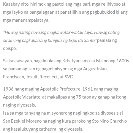
Kasabay nito, hinimok ng pastol ang mga pari, mga relihiyoso at
mga layko na pangalagaan at panatilihin ang pagbubuklod bilang
mga mananampalataya.
“Huwag nating hayaang magkawatak-watak tayo. Huwag nating
sirain ang pagkakaisang binigkis ng Espiritu Santo,”
paalala ng
obispo.
Sa kasaysayan, nagsimula ang Kristiyanismo sa isla noong 1600s
sa pamamagitan ng pagmimisyon ng mga Augustinian,
Franciscan, Jesuit, Recollect, at SVD.
1936 nang maging Apostolic Prefecture, 1961 nang maging
Apostolic Vicariate, at makalipas ang 75 taon ay ganap na itong
naging diyosesis.
Isa sa mga tanyang na misyonerong naglingkod sa diyosesis si
San Ezekiel Moreno na naging kura paroko ng Sto Nino Church o
ang kasalukuyang cathedral ng diyosesis.