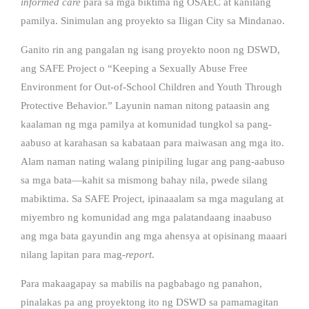
informed care
para sa mga biktima ng OSAEC at kanilang
pamilya. Sinimulan ang proyekto sa Iligan City sa Mindanao.
Ganito rin ang pangalan ng isang proyekto noon ng DSWD,
ang SAFE Project o “Keeping a Sexually Abuse Free
Environment for Out-of-School Children and Youth Through
Protective Behavior.” Layunin naman nitong pataasin ang
kaalaman ng mga pamilya at komunidad tungkol sa pang-
aabuso at karahasan sa kabataan para maiwasan ang mga ito.
Alam naman nating walang pinipiling lugar ang pang-aabuso
sa mga bata—kahit sa mismong bahay nila, pwede silang
mabiktima. Sa SAFE Project, ipinaaalam sa mga magulang at
miyembro ng komunidad ang mga palatandaang inaabuso
ang mga bata gayundin ang mga ahensya at opisinang maaari
nilang lapitan para mag-
report
.
Para makaagapay sa mabilis na pagbabago ng panahon,
pinalakas pa ang proyektong ito ng DSWD sa pamamagitan