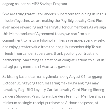
dagdag na ipon sa MP2 Savings Program.
“We are truly grateful to Lander’s Superstore for joining us in this
mission.Together, we are making the Pag-ibig Loyalty Card Plus
even more rewarding and meaningful for our members.As we sign
this Memorandum of Agreement today, we reaffirm our
commitment to helping Filipino families save more, spend wisely,
and enjoy greater value from their pag-ibig membership.To our
friends from Lander Superstore, thank you for your trust and
partnership. Maraming salamat po at congratulations to all of us,”
bahagi pa ng mensahe ni Acosta sa gawain.
Sa bisa ng kasunduan na nagsimula noong August 01 hanggang
October 31 ngayong taon, maaaring makakuha ang mga may
hawak ng Pag-IBIG Loyalty Card at Loyalty Card Plus ng libreng
Landers Shopping Pass, libreng Landers Premium Membership sa
minimum na single-receipt purchase na 3-thousand pesos, at