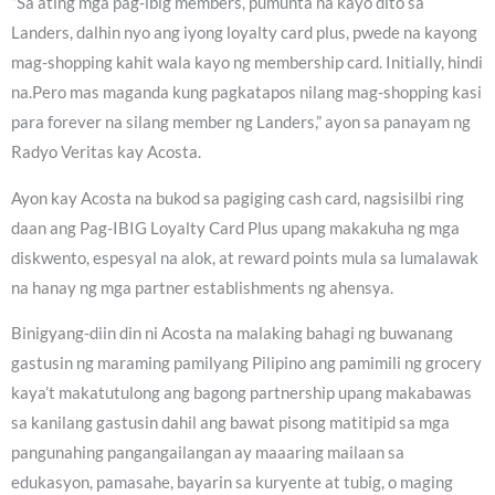
“Sa ating mga pag-ibig members, pumunta na kayo dito sa
Landers, dalhin nyo ang iyong loyalty card plus, pwede na kayong
mag-shopping kahit wala kayo ng membership card. Initially, hindi
na.Pero mas maganda kung pagkatapos nilang mag-shopping kasi
para forever na silang member ng Landers,” ayon sa panayam ng
Radyo Veritas kay Acosta.
Ayon kay Acosta na bukod sa pagiging cash card, nagsisilbi ring
daan ang Pag-IBIG Loyalty Card Plus upang makakuha ng mga
diskwento, espesyal na alok, at reward points mula sa lumalawak
na hanay ng mga partner establishments ng ahensya.
Binigyang-diin din ni Acosta na malaking bahagi ng buwanang
gastusin ng maraming pamilyang Pilipino ang pamimili ng grocery
kaya’t makatutulong ang bagong partnership upang makabawas
sa kanilang gastusin dahil ang bawat pisong matitipid sa mga
pangunahing pangangailangan ay maaaring mailaan sa
edukasyon, pamasahe, bayarin sa kuryente at tubig, o maging