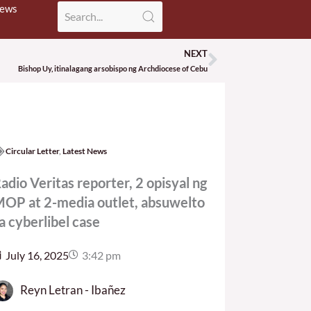
News
NEXT
Next
Bishop Uy, itinalagang arsobispo ng Archdiocese of Cebu
Circular Letter
,
Latest News
adio Veritas reporter, 2 opisyal ng
OP at 2-media outlet, absuwelto
a cyberlibel case
July 16, 2025
3:42 pm
Reyn Letran - Ibañez