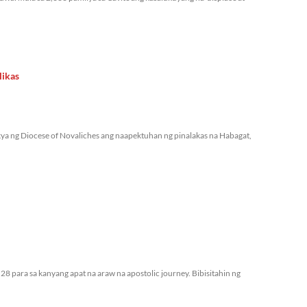
likas
ya ng Diocese of Novaliches ang naapektuhan ng pinalakas na Habagat,
28 para sa kanyang apat na araw na apostolic journey. Bibisitahin ng