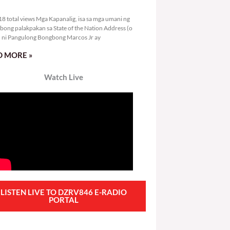
4,918 total views
8 total views Mga Kapanalig, isa sa mga umani ng
bong palakpakan sa State of the Nation Address (o
ni Pangulong Bongbong Marcos Jr ay
 MORE »
Watch Live
LISTEN LIVE TO DZRV846 E-RADIO
PORTAL