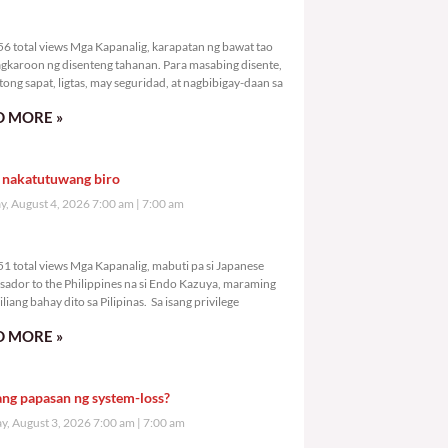
2,056 total views
6 total views Mga Kapanalig, karapatan ng bawat tao
gkaroon ng disenteng tahanan. Para masabing disente,
tong sapat, ligtas, may seguridad, at nagbibigay-daan sa
 MORE »
 nakatutuwang biro
y, August 4, 2026 7:00 am
7:00 am
3,051 total views
1 total views Mga Kapanalig, mabuti pa si Japanese
ador to the Philippines na si Endo Kazuya, maraming
liang bahay dito sa Pilipinas. Sa isang privilege
 MORE »
ang papasan ng system-loss?
, August 3, 2026 7:00 am
7:00 am