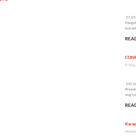
37
37,653
Pangul
marami
nakali
READ
CONF
Friday
10
102,66
Presid
ang “co
READ
Karap
Wednes