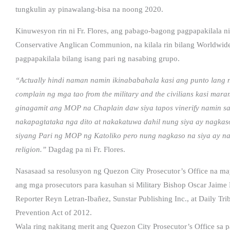
tungkulin ay pinawalang-bisa na noong 2020.
Kinuwesyon rin ni Fr. Flores, ang pabago-bagong pagpapakilala ni 
Conservative Anglican Communion, na kilala rin bilang Worldwide
pagpapakilala bilang isang pari ng nasabing grupo.
“Actually hindi naman namin ikinababahala kasi ang punto lang 
complain ng mga tao from the military and the civilians kasi ma
ginagamit ang MOP na Chaplain daw siya tapos vinerify namin s
nakapagtataka nga dito at nakakatuwa dahil nung siya ay nagkas
siyang Pari ng MOP ng Katoliko pero nung nagkaso na siya ay nag
religion.”
Dagdag pa ni Fr. Flores.
Nasasaad sa resolusyon ng Quezon City Prosecutor’s Office na ma
ang mga prosecutors para kasuhan si Military Bishop Oscar Jaime F
Reporter Reyn Letran-Ibañez, Sunstar Publishing Inc., at Daily Tr
Prevention Act of 2012.
Wala ring nakitang merit ang Quezon City Prosecutor’s Office sa p