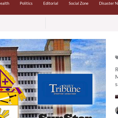
ealth
Politics
Editorial
Social Zone
Disaster 
R
M
s