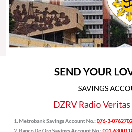
SEND YOUR LO
SAVINGS ACC
DZRV Radio Veritas 
Metrobank Savings Account No.:
076-3-076270
Banco De Oro Savings Account No.:
001-630011