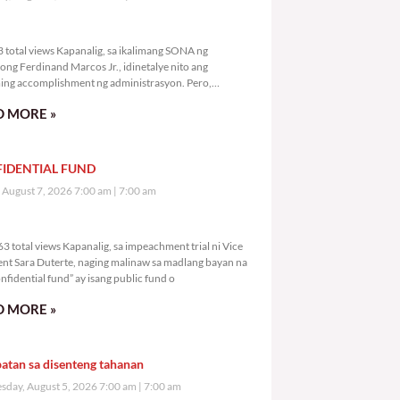
,653 total views
 total views Kapanalig, sa ikalimang SONA ng
ong Ferdinand Marcos Jr., idinetalye nito ang
ng accomplishment ng administrasyon. Pero,
mutan ni PBBM na i-ulat sa
 MORE »
IDENTIAL FUND
, August 7, 2026 7:00 am
7:00 am
2,663 total views
3 total views Kapanalig, sa impeachment trial ni Vice
ent Sara Duterte, naging malinaw sa madlang bayan na
nfidential fund” ay isang public fund o
 MORE »
atan sa disenteng tahanan
day, August 5, 2026 7:00 am
7:00 am