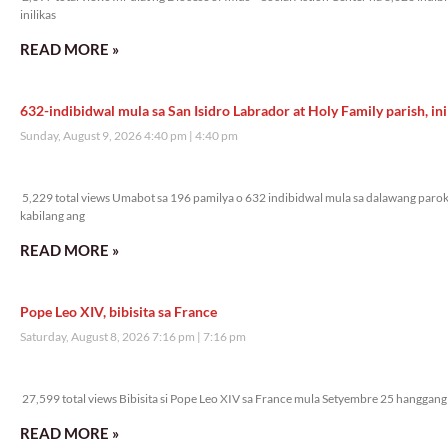
inilikas
READ MORE »
632-indibidwal mula sa San Isidro Labrador at Holy Family parish, ini
Sunday, August 9, 2026 4:40 pm
4:40 pm
5,229 total views
5,229 total views Umabot sa 196 pamilya o 632 indibidwal mula sa dalawang parok
kabilang ang
READ MORE »
Pope Leo XIV, bibisita sa France
Saturday, August 8, 2026 7:16 pm
7:16 pm
27,599 total views
27,599 total views Bibisita si Pope Leo XIV sa France mula Setyembre 25 hanggang 
READ MORE »