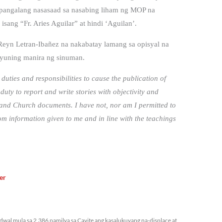
g pangalang nasasaad sa nasabing liham ng MOP na
isang “Fr. Aries Aguilar” at hindi ‘Aguilan’.
Reyn Letran-Ibañez na nakabatay lamang sa opisyal na
ayuning manira ng sinuman.
 duties and responsibilities to cause the publication of
ty to report and write stories with objectivity and
s and Church documents. I have not, nor am I permitted to
m information given to me and in line with the teachings
er
bidwal mula sa 2,386 pamilya sa Cavite ang kasalukuyang na-displace at