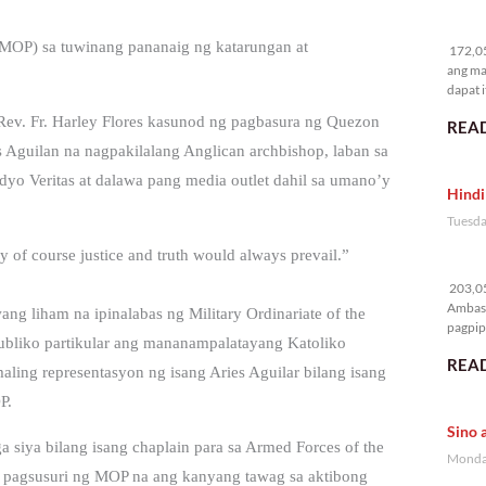
17
s (MOP) sa tuwinang pananaig ng katarungan at
172,05
ang ma
dapat i
ev. Fr. Harley Flores kasunod ng pagbasura ng Quezon
READ
es Aguilan na nagpakilalang Anglican archbishop, laban sa
yo Veritas at dalawa pang media outlet dahil sa umano’y
Hindi
Tuesda
 of course justice and truth would always prevail.”
20
203,05
Ambass
ang liham na ipinalabas ng Military Ordinariate of the
pagpipi
ubliko partikular ang mananampalatayang Katoliko
READ
aling representasyon ng isang Aries Aguilar bilang isang
P.
Sino 
aga siya bilang isang chaplain para sa Armed Forces of the
Monday
 pagsusuri ng MOP na ang kanyang tawag sa aktibong