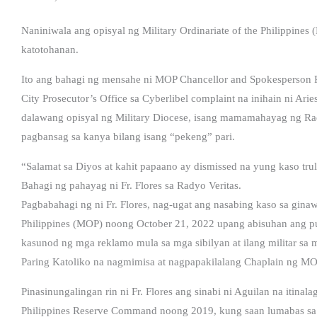
Naniniwala ang opisyal ng Military Ordinariate of the Philippine
katotohanan.
Ito ang bahagi ng mensahe ni MOP Chancellor and Spokesperson R
City Prosecutor’s Office sa Cyberlibel complaint na inihain ni Ari
dalawang opisyal ng Military Diocese, isang mamamahayag ng Rad
pagbansag sa kanya bilang isang “pekeng” pari.
“Salamat sa Diyos at kahit papaano ay dismissed na yung kaso truly
Bahagi ng pahayag ni Fr. Flores sa Radyo Veritas.
Pagbabahagi ng ni Fr. Flores, nag-ugat ang nasabing kaso sa ginaw
Philippines (MOP) noong October 21, 2022 upang abisuhan ang p
kasunod ng mga reklamo mula sa mga sibilyan at ilang militar sa m
Paring Katoliko na nagmimisa at nagpapakilalang Chaplain ng MO
Pinasinungalingan rin ni Fr. Flores ang sinabi ni Aguilan na itinal
Philippines Reserve Command noong 2019, kung saan lumabas sa