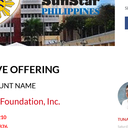
S
VE OFFERING
OUNT NAME
Foundation, Inc.
210
TUNA
876
Saturd