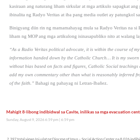
kasiraan ang naturang liham sirkular at mga artikulo sapagkat an
ibinalita ng Radyo Veritas at iba pang media outlet ay patungkol sa 
Binigyang diin rin ng mamamahayag mula sa Radyo Veritas na si 
liham ng MOP ang mga artikulong isinasapubliko nito at walang l
“As a Radio Veritas political advocate, it is within the course of my
information handed down by the Catholic Church… It is my sworn du
without bias based on facts and figures, Catholic Social teaching
add my own commentary other than what is reasonably inferred fro
of the faith.”
Bahagi ng pahayag ni Letran-Ibañez.
Mahigit 8-libong indibidwal sa Cavite, inilikas sa mga evacuation cent
Sunday, August 9, 2026 6:59 pm
6:59 pm
2,397 total views
2,397 total views Ini-ulat ng Diocese of Imus – Social Action Center na 8,026 indi