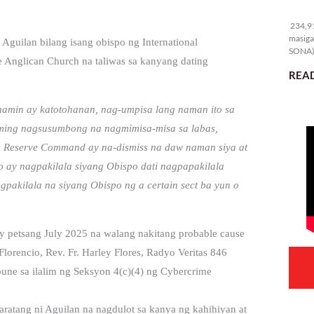
23
234,91
masiga
Aguilan bilang isang obispo ng International
SONA) 
 Anglican Church na taliwas sa kanyang dating
READ
namin ay katotohanan, nag-umpisa lang naman ito sa
raming nagsusumbong na nagmimisa-misa sa labas,
a Reserve Command ay na-dismiss na daw naman siya at
o ay nagpakilala siyang Obispo dati nagpapakilala
pakilala na siyang Obispo ng a certain sect ba yun o
y petsang July 2025 na walang nakitang probable cause
lorencio, Rev. Fr. Harley Flores, Radyo Veritas 846
ibune sa ilalim ng Seksyon 4(c)(4) ng Cybercrime
aratang ni Aguilan na nagdulot sa kanya ng kahihiyan at