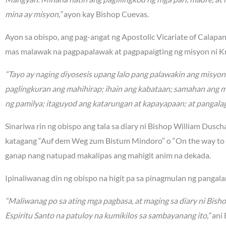
mina ay misyon,”
ayon kay Bishop Cuevas.
Ayon sa obispo, ang pag-angat ng Apostolic Vicariate of Calapa
mas malawak na pagpapalawak at pagpapaigting ng misyon ni Kr
“Tayo ay naging diyosesis upang lalo pang palawakin ang misyo
paglingkuran ang mahihirap; ihain ang kabataan; samahan ang 
ng pamilya; itaguyod ang katarungan at kapayapaan; at pangalag
Sinariwa rin ng obispo ang tala sa diary ni Bishop William Dusc
katagang “Auf dem Weg zum Bistum Mindoro” o “On the way to t
ganap nang natupad makalipas ang mahigit anim na dekada.
Ipinaliwanag din ng obispo na higit pa sa pinagmulan ng panga
“Maliwanag po sa ating mga pagbasa, at maging sa diary ni Bish
Espiritu Santo na patuloy na kumikilos sa sambayanang ito,”
ani 