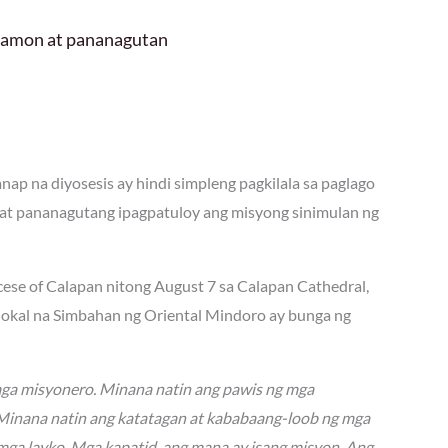
 hamon at pananagutan
ap na diyosesis ay hindi simpleng pagkilala sa paglago
at pananagutang ipagpatuloy ang misyong sinimulan ng
ocese of Calapan nitong August 7 sa Calapan Cathedral,
 lokal na Simbahan ng Oriental Mindoro ay bunga ng
mga misyonero. Minana natin ang pawis ng mga
. Minana natin ang katatagan at kababaang-loob ng mga
mga layko. Mga kapatid, ang mana ay isang misyon. Ang