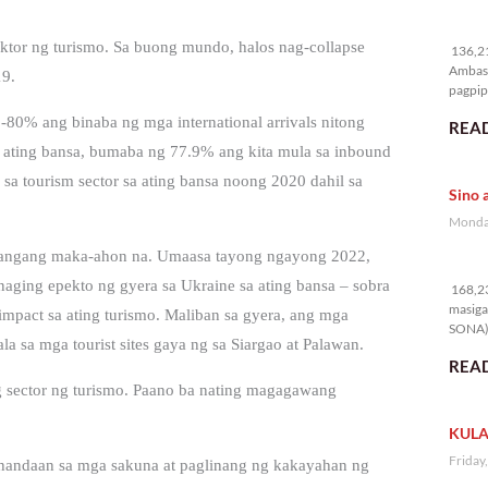
13
ktor ng turismo. Sa buong mundo, halos nag-collapse
136,21
Ambass
19.
pagpipi
-80% ang binaba ng mga international arrivals nitong
READ
 ating bansa, bumaba ng 77.9% ang kita mula sa inbound
a tourism sector sa ating bansa noong 2020 dahil sa
Sino 
Monday
kailangang maka-ahon na. Umaasa tayong ngayong 2022,
16
ging epekto ng gyera sa Ukraine sa ating bansa – sobra
168,23
masiga
impact sa ating turismo. Maliban sa gyera, ang mga
SONA) 
a sa mga tourist sites gaya ng sa Siargao at Palawan.
READ
ng sector ng turismo. Paano ba nating magagawang
KULA
Friday
kahandaan sa mga sakuna at paglinang ng kakayahan ng