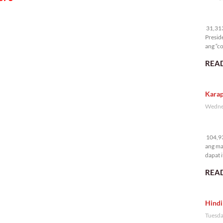
31
31,313 
Presid
ang “co
READ
Karap
Wednes
10
104,93
ang ma
dapat i
READ
Hindi
Tuesda