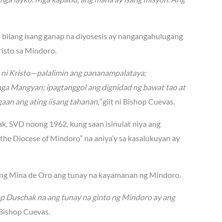
n bilang isang ganap na diyosesis ay nangangahulugang
isto sa Mindoro.
n ni Kristo—palalimin ang pananampalataya;
mga Mangyan; ipagtanggol ang dignidad ng bawat tao at
aan ang ating iisang tahanan,”
giit ni Bishop Cuevas.
hak, SVD noong 1962, kung saan isinulat niya ang
he Diocese of Mindoro” na aniya’y sa kasalukuyan ay
lang Mina de Oro ang tunay na kayamanan ng Mindoro.
op Duschak na ang tunay na ginto ng Mindoro ay ang
Bishop Cuevas.