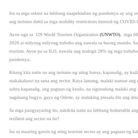
Isa sa mga sektor na lubhang naapektuhan ng pandemya ay ang se
ang turismo dahil sa mga mobility restrictions bunsod ng COVID-
Ayon nga sa UN World Tourism Organization
(UNWTO)
, mga 60
2020 at milyong milyong trabaho ang nawala sa buong mundo. Sa
tourism. Ayon pa sa ILO, nawala ang mahigit 28% ng mga trabaho s
pandemya.
Kitang kita natin na ang turismo ng ating bansa, kapanalig, ay 
makakabawi na sana ang sector. Kaya lamang, malaki naman ang na
sobra kapanalig, ang pagtaas ng krudo, na siguradong malaki ang 
nagdaang bagyo, gaya ng Odette, ay malaking pinsala din ang dinal
Sa mga pangyayaring ito, nakikita natin na lubhang bulnerable a
resilient ang sector na ito?
Isa sa maaring gawin ng ating tourism sector ay ang pagtaas ng 