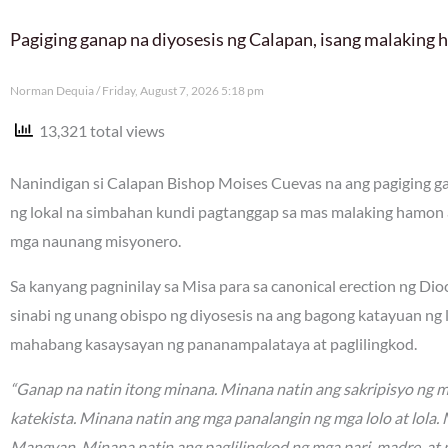
Pagiging ganap na diyosesis ng Calapan, isang malaking
Norman Dequia
Friday, August 7, 2026 5:18 pm
13,321 total views
Nanindigan si Calapan Bishop Moises Cuevas na ang pagiging gan
ng lokal na simbahan kundi pagtanggap sa mas malaking hamon 
mga naunang misyonero.
Sa kanyang pagninilay sa Misa para sa canonical erection ng Di
sinabi ng unang obispo ng diyosesis na ang bagong katayuan ng
mahabang kasaysayan ng pananampalataya at paglilingkod.
“Ganap na natin itong minana. Minana natin ang sakripisyo ng 
katekista. Minana natin ang mga panalangin ng mga lolo at lola
Mangyan. Minana natin ang paglilingkod ng mga pari, madre, at 