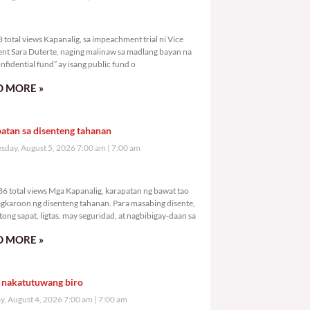
,313 total views
total views Kapanalig, sa impeachment trial ni Vice
ent Sara Duterte, naging malinaw sa madlang bayan na
nfidential fund” ay isang public fund o
 MORE »
atan sa disenteng tahanan
day, August 5, 2026 7:00 am
7:00 am
4,936 total views
6 total views Mga Kapanalig, karapatan ng bawat tao
gkaroon ng disenteng tahanan. Para masabing disente,
tong sapat, ligtas, may seguridad, at nagbibigay-daan sa
 MORE »
 nakatutuwang biro
y, August 4, 2026 7:00 am
7:00 am