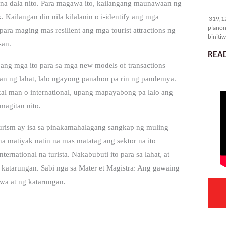
 dala nito. Para magawa ito, kailangang maunawaan ng
31
 Kailangan din nila kilalanin o i-identify ang mga
319,12
planon
para maging mas resilient ang mga tourist attractions ng
binitiw
san.
kulang.
READ
ang mga ito para sa mga new models of transactions –
asan ng lahat, lalo ngayong panahon pa rin ng pandemya.
kal man o international, upang mapayabong pa lalo ang
magitan nito.
 tourism ay isa sa pinakamahalagang sangkap ng muling
matiyak natin na mas matatag ang sektor na ito
rnational na turista. Nakabubuti ito para sa lahat, at
 katarungan. Sabi nga sa Mater et Magistra: Ang gawaing
a at ng katarungan.