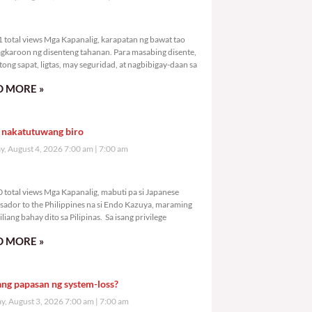
,761 total views
 total views Mga Kapanalig, karapatan ng bawat tao
gkaroon ng disenteng tahanan. Para masabing disente,
tong sapat, ligtas, may seguridad, at nagbibigay-daan sa
 MORE »
 nakatutuwang biro
y, August 4, 2026 7:00 am
7:00 am
,740 total views
 total views Mga Kapanalig, mabuti pa si Japanese
ador to the Philippines na si Endo Kazuya, maraming
liang bahay dito sa Pilipinas. Sa isang privilege
 MORE »
ang papasan ng system-loss?
, August 3, 2026 7:00 am
7:00 am