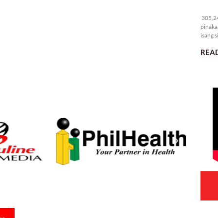
30
305,24
pinaka
isang s
READ