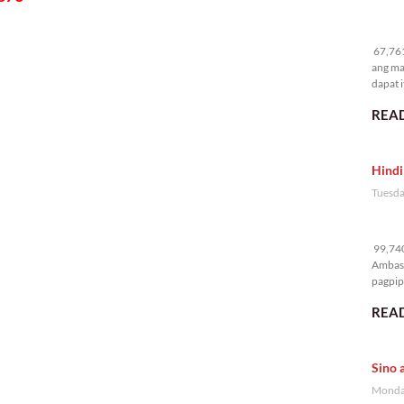
67
67,761
ang ma
dapat i
READ
Hindi
Tuesda
99
99,740
Ambass
pagpipi
READ
Sino 
Monday