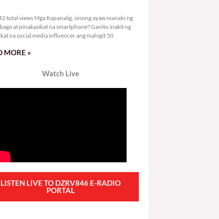
5,242 total views
2 total views Mga Kapanalig, sinong ayaw manalo ng
bago at pinakasikat na smartphone? Ganito inakit ng
ikat na social media influencer ang mahigit 50
 MORE »
Watch Live
LISTEN LIVE TO DZRV846 E-RADIO
PORTAL