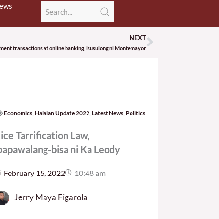
News
NEXT
Next
nment transactions at online banking, isusulong ni Montemayor
Economics
,
Halalan Update 2022
,
Latest News
,
Politics
ice Tarrification Law,
papawalang-bisa ni Ka Leody
February 15, 2022
10:48 am
Jerry Maya Figarola