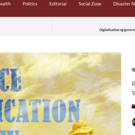
ealth
Politics
Editorial
Social Zone
Disaster 
Digitalization ng gover
R
i