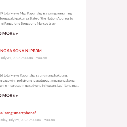
1,759 total views
9 total views Mga Kapanalig, isa sa mga umani ng
bong palakpakan sa State of the Nation Address (o
ni Pangulong Bongbong Marcos Jr ay
 MORE »
NG SA SONA NI PBBM
, July 31, 2026 7:00 am
7:00 am
3,816 total views
6 total views Kapanalig, sa anumang hakbang.,
g gagawin., polisiyang ipapatupad.,mga pangakong
an, o mga usapin na sadyang iniiwasan. Lagi itong may
 Hindi ibig sabihin,
 MORE »
sa isang smartphone?
day, July 29, 2026 7:00 am
7:00 am