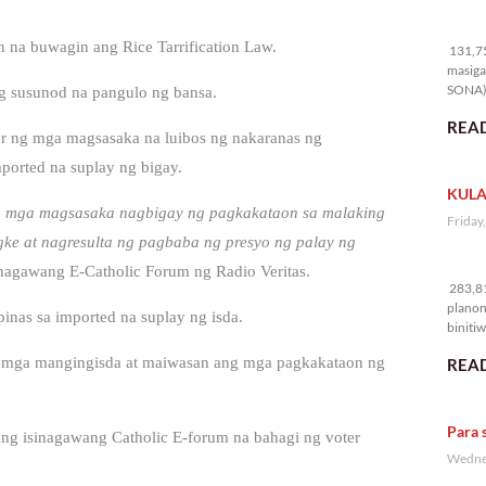
13
n na buwagin ang Rice Tarrification Law.
131,75
masiga
SONA) 
ng susunod na pangulo ng bansa.
READ
or ng mga magsasaka na luibos ng nakaranas ng
ported na suplay ng bigay.
KULA
ing mga magsasaka nagbigay ng pagkakataon sa malaking
Friday
e at nagresulta ng pagbaba ng presyo ng palay ng
28
nagawang E-Catholic Forum ng Radio Veritas.
283,81
planon
nas sa imported na suplay ng isda.
binitiw
kulang.
ng mga mangingisda at maiwasan ang mga pagkakataon ng
READ
Para 
ng isinagawang Catholic E-forum na bahagi ng voter
Wednes