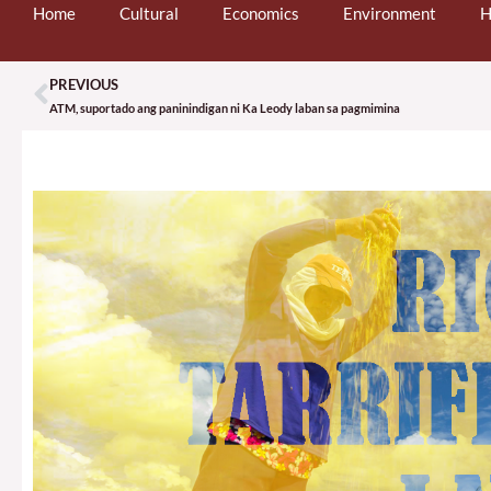
Home
Cultural
Economics
Environment
H
PREVIOUS
Prev
ATM, suportado ang paninindigan ni Ka Leody laban sa pagmimina