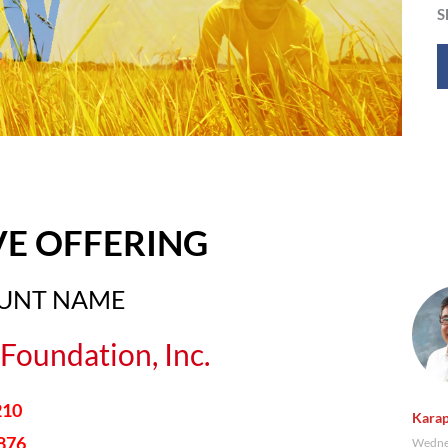
S
VE OFFERING
OUNT NAME
Foundation, Inc.
210
Karap
876
Wednes