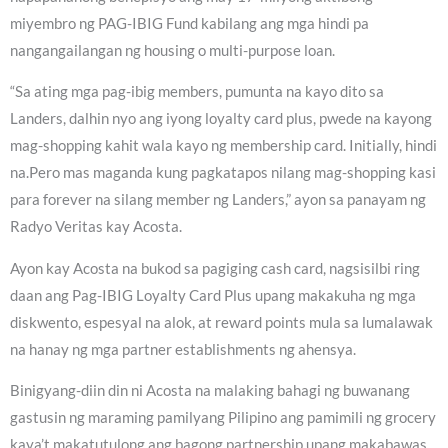
miyembro ng PAG-IBIG Fund kabilang ang mga hindi pa
nangangailangan ng housing o multi-purpose loan.
“Sa ating mga pag-ibig members, pumunta na kayo dito sa
Landers, dalhin nyo ang iyong loyalty card plus, pwede na kayong
mag-shopping kahit wala kayo ng membership card. Initially, hindi
na.Pero mas maganda kung pagkatapos nilang mag-shopping kasi
para forever na silang member ng Landers,” ayon sa panayam ng
Radyo Veritas kay Acosta.
Ayon kay Acosta na bukod sa pagiging cash card, nagsisilbi ring
daan ang Pag-IBIG Loyalty Card Plus upang makakuha ng mga
diskwento, espesyal na alok, at reward points mula sa lumalawak
na hanay ng mga partner establishments ng ahensya.
Binigyang-diin din ni Acosta na malaking bahagi ng buwanang
gastusin ng maraming pamilyang Pilipino ang pamimili ng grocery
kaya’t makatutulong ang bagong partnership upang makabawas