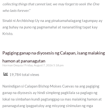
collecting things that cannot last, we may forget to seek the One
who lasts forever.”
Sinabi ni Archbishop Uy na ang pinakamahalagang tagumpay ay
ang buhay na puno ng pagmamahal at nananatiling tapat kay
Kristo.
Pagiging ganap na diyosesis ng Calapan, isang malaking
hamon at pananagutan
Norman Dequia
Friday, August 7, 2026 5:18 pm
19,784 total views
Nanindigan si Calapan Bishop Moises Cuevas na ang pagiging
ganap na diyosesis ay hindi simpleng pagkilala sa paglago ng
lokal na simbahan kundi pagtanggap sa mas malaking hamon at
pananagutang ipagpatuloy ang misyong sinimulan ng mga