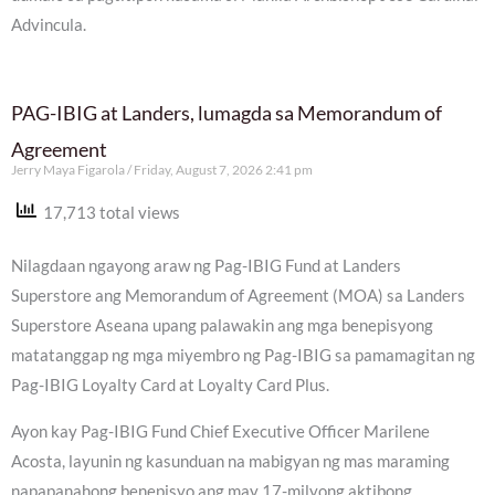
Advincula.
PAG-IBIG at Landers, lumagda sa Memorandum of
Agreement
Jerry Maya Figarola
Friday, August 7, 2026 2:41 pm
17,713 total views
Nilagdaan ngayong araw ng Pag-IBIG Fund at Landers
Superstore ang Memorandum of Agreement (MOA) sa Landers
Superstore Aseana upang palawakin ang mga benepisyong
matatanggap ng mga miyembro ng Pag-IBIG sa pamamagitan ng
Pag-IBIG Loyalty Card at Loyalty Card Plus.
Ayon kay Pag-IBIG Fund Chief Executive Officer Marilene
Acosta, layunin ng kasunduan na mabigyan ng mas maraming
napapanahong benepisyo ang may 17-milyong aktibong