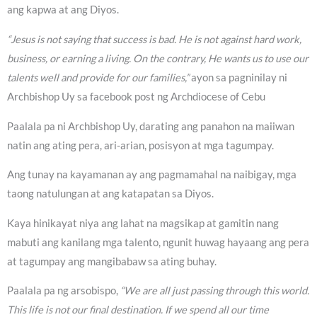
ang kapwa at ang Diyos.
“Jesus is not saying that success is bad. He is not against hard work,
business, or earning a living. On the contrary, He wants us to use our
talents well and provide for our families,”
ayon sa pagninilay ni
Archbishop Uy sa facebook post ng Archdiocese of Cebu
Paalala pa ni Archbishop Uy, darating ang panahon na maiiwan
natin ang ating pera, ari-arian, posisyon at mga tagumpay.
Ang tunay na kayamanan ay ang pagmamahal na naibigay, mga
taong natulungan at ang katapatan sa Diyos.
Kaya hinikayat niya ang lahat na magsikap at gamitin nang
mabuti ang kanilang mga talento, ngunit huwag hayaang ang pera
at tagumpay ang mangibabaw sa ating buhay.
Paalala pa ng arsobispo,
“We are all just passing through this world.
This life is not our final destination. If we spend all our time