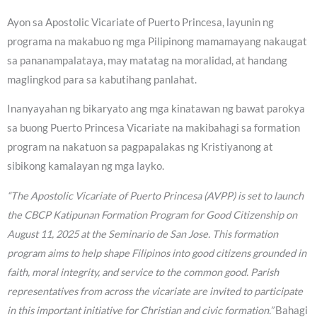
Ayon sa Apostolic Vicariate of Puerto Princesa, layunin ng
programa na makabuo ng mga Pilipinong mamamayang nakaugat
sa pananampalataya, may matatag na moralidad, at handang
maglingkod para sa kabutihang panlahat.
Inanyayahan ng bikaryato ang mga kinatawan ng bawat parokya
sa buong Puerto Princesa Vicariate na makibahagi sa formation
program na nakatuon sa pagpapalakas ng Kristiyanong at
sibikong kamalayan ng mga layko.
“The Apostolic Vicariate of Puerto Princesa (AVPP) is set to launch
the CBCP Katipunan Formation Program for Good Citizenship on
August 11, 2025 at the Seminario de San Jose. This formation
program aims to help shape Filipinos into good citizens grounded in
faith, moral integrity, and service to the common good. Parish
representatives from across the vicariate are invited to participate
in this important initiative for Christian and civic formation.”
Bahagi