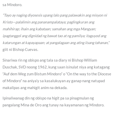
sa Mindoro.
“Tayo ay naging diyosesis upang lalo pang palawakin ang misyon ni
Kristo—palalimin ang pananampalataya; paglingkuran ang
mahihirap; ihain ang kabataan; samahan ang mga Mangyan;
ipagtanggol ang dignidad ng bawat tao at ng pamilya; itaguyod ang
katarungan at kapayapaan; at pangalagaan ang ating iisang tahanan,”
giit ni Bishop Cuevas.
Sinariwa rin ng obispo ang tala sa diary ni Bishop William
Duschak, SVD noong 1962, kung saan isinulat niya ang katagang
“Auf dem Weg zum Bistum Mindoro” o “On the way to the Diocese
of Mindoro” na aniya’y sa kasalukuyan ay ganap nang natupad
makalipas ang mahigit anim na dekada.
Ipinaliwanag din ng obispo na higit pa sa pinagmulan ng
pangalang Mina de Oro ang tunay na kayamanan ng Mindoro.