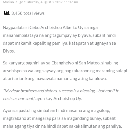
Marian Pulgo
Saturday, August 8, 2026 11:37 am
3,458 total views
Nagpaalala si Cebu Archbishop Alberto Uy sa mga
mananampalataya na ang tagumpay ay biyaya, subalit hindi
dapat makamit kapalit ng pamilya, katapatan at ugnayan sa
Diyos.
Sa kanyang pagninilay sa Ebanghelyo ni San Mateo, sinabi ng
arsobispo na walang saysay ang pagkakaroon ng maraming salapi
at ari-arian kung mawawala naman ang ating kaluluwa.
“My dear brothers and sisters, success is a blessing—but not if it
costs us our soul,”
ayon kay Archbishop Uy.
Ayon sa pastol ng simbahan hindi masama ang magsikap,
magtrabaho at mangarap para sa magandang buhay, subalit
mahalagang tiyakin na hindi dapat nakakalimutan ang pamilya,