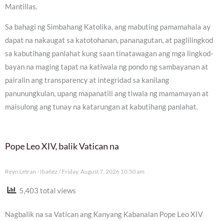
Mantillas.
Sa bahagi ng Simbahang Katolika, ang mabuting pamamahala ay
dapat na nakaugat sa katotohanan, pananagutan, at paglilingkod
sa kabutihang panlahat kung saan tinatawagan ang mga lingkod-
bayan na maging tapat na katiwala ng pondo ng sambayanan at
pairalin ang transparency at integridad sa kanilang
panunungkulan, upang mapanatili ang tiwala ng mamamayan at
maisulong ang tunay na katarungan at kabutihang panlahat.
Pope Leo XIV, balik Vatican na
Reyn Letran - Ibañez
Friday, August 7, 2026 10:50 am
5,403 total views
Nagbalik na sa Vatican ang Kanyang Kabanalan Pope Leo XIV