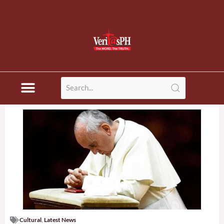
Cultural
,
Latest News