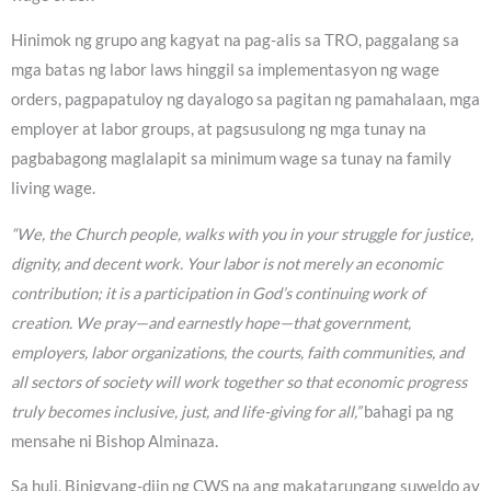
Hinimok ng grupo ang kagyat na pag-alis sa TRO, paggalang sa
mga batas ng labor laws hinggil sa implementasyon ng wage
orders, pagpapatuloy ng dayalogo sa pagitan ng pamahalaan, mga
employer at labor groups, at pagsusulong ng mga tunay na
pagbabagong maglalapit sa minimum wage sa tunay na family
living wage.
“We, the Church people, walks with you in your struggle for justice,
dignity, and decent work. Your labor is not merely an economic
contribution; it is a participation in God’s continuing work of
creation. We pray—and earnestly hope—that government,
employers, labor organizations, the courts, faith communities, and
all sectors of society will work together so that economic progress
truly becomes inclusive, just, and life-giving for all,”
bahagi pa ng
mensahe ni Bishop Alminaza.
Sa huli, Binigyang-diin ng CWS na ang makatarungang suweldo ay