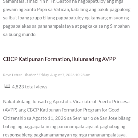
Samantala, sinabi rin ni Fr. Gaston na nagpapatuloy ang mga
gawain ng Santo Papa sa Vatican, kabilang ang pakikipagpulong
sa iba’t ibang grupo bilang pagpapatuloy ng kanyang misyon ng
pagpapalakas sa pananampalataya at pagkakaisa ng Simbahan
sa buong mundo.
CBCP Katipunan Formation, ilulunsad ng AVPP
Reyn Letran - Ibañez
Friday, August 7, 2026 10:28 am
4,823 total views
Nakatakdang ilunsad ng Apostolic Vicariate of Puerto Princesa
(AVPP) ang CBCP Katipunan Formation Program for Good
Citizenship sa Agosto 11, 2026 sa Seminario de San Jose bilang
bahagi ng pagpapalalim ng pananampalataya at paghubog ng
responsableng pagkamamamayan ng mga mananampalataya.