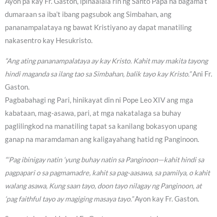
Ayon pa kay Fr. Gaston, ipinaalala rin ng Santo Papa na bagama’t
dumaraan sa iba’t ibang pagsubok ang Simbahan, ang
pananampalataya ng bawat Kristiyano ay dapat manatiling
nakasentro kay Hesukristo.
“Ang ating pananampalataya ay kay Kristo. Kahit may makita tayong
hindi maganda sa ilang tao sa Simbahan, balik tayo kay Kristo.”
Ani Fr.
Gaston.
Pagbabahagi ng Pari, hinikayat din ni Pope Leo XIV ang mga
kabataan, mag-asawa, pari, at mga nakatalaga sa buhay
paglilingkod na manatiling tapat sa kanilang bokasyon upang
ganap na maramdaman ang kaligayahang hatid ng Panginoon.
“‘Pag ibinigay natin ‘yung buhay natin sa Panginoon—kahit hindi sa
pagpapari o sa pagmamadre, kahit sa pag-aasawa, sa pamilya, o kahit
walang asawa, Kung saan tayo, doon tayo nilagay ng Panginoon, at
‘pag faithful tayo ay magiging masaya tayo.”
Ayon kay Fr. Gaston.