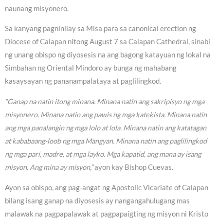
naunang misyonero.
Sa kanyang pagninilay sa Misa para sa canonical erection ng
Diocese of Calapan nitong August 7 sa Calapan Cathedral, sinabi
ng unang obispo ng diyosesis na ang bagong katayuan ng lokal na
Simbahan ng Oriental Mindoro ay bunga ng mahabang
kasaysayan ng pananampalataya at paglilingkod.
“Ganap na natin itong minana. Minana natin ang sakripisyo ng mga
misyonero. Minana natin ang pawis ng mga katekista. Minana natin
ang mga panalangin ng mga lolo at lola. Minana natin ang katatagan
at kababaang-loob ng mga Mangyan. Minana natin ang paglilingkod
ng mga pari, madre, at mga layko. Mga kapatid, ang mana ay isang
misyon. Ang mina ay misyon,”
ayon kay Bishop Cuevas.
Ayon sa obispo, ang pag-angat ng Apostolic Vicariate of Calapan
bilang isang ganap na diyosesis ay nangangahulugang mas
malawak na pagpapalawak at pagpapaigting ng misyon ni Kristo