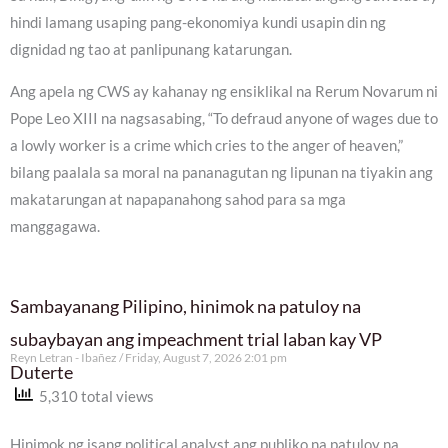
hindi lamang usaping pang-ekonomiya kundi usapin din ng
dignidad ng tao at panlipunang katarungan.
Ang apela ng CWS ay kahanay ng ensiklikal na Rerum Novarum ni
Pope Leo XIII na nagsasabing, “To defraud anyone of wages due to
a lowly worker is a crime which cries to the anger of heaven,”
bilang paalala sa moral na pananagutan ng lipunan na tiyakin ang
makatarungan at napapanahong sahod para sa mga
manggagawa.
Sambayanang Pilipino, hinimok na patuloy na
subaybayan ang impeachment trial laban kay VP
Reyn Letran - Ibañez
Friday, August 7, 2026 2:01 pm
Duterte
5,310 total views
Hinimok ng isang political analyst ang publiko na patuloy na