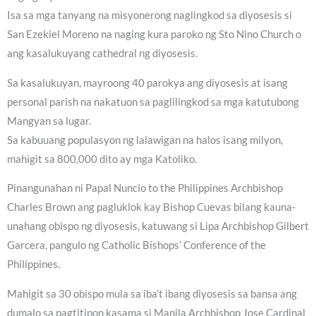
Isa sa mga tanyang na misyonerong naglingkod sa diyosesis si
San Ezekiel Moreno na naging kura paroko ng Sto Nino Church o
ang kasalukuyang cathedral ng diyosesis.
Sa kasalukuyan, mayroong 40 parokya ang diyosesis at isang
personal parish na nakatuon sa paglilingkod sa mga katutubong
Mangyan sa lugar.
Sa kabuuang populasyon ng lalawigan na halos isang milyon,
mahigit sa 800,000 dito ay mga Katoliko.
Pinangunahan ni Papal Nuncio to the Philippines Archbishop
Charles Brown ang pagluklok kay Bishop Cuevas bilang kauna-
unahang obispo ng diyosesis, katuwang si Lipa Archbishop Gilbert
Garcera, pangulo ng Catholic Bishops’ Conference of the
Philippines.
Mahigit sa 30 obispo mula sa iba’t ibang diyosesis sa bansa ang
dumalo sa pagtitipon kasama si Manila Archbishop Jose Cardinal