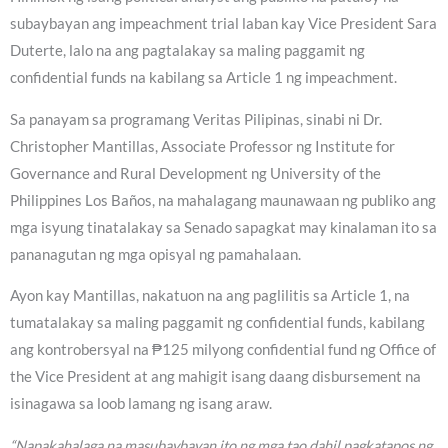
subaybayan ang impeachment trial laban kay Vice President Sara
Duterte, lalo na ang pagtalakay sa maling paggamit ng
confidential funds na kabilang sa Article 1 ng impeachment.
Sa panayam sa programang Veritas Pilipinas, sinabi ni Dr.
Christopher Mantillas, Associate Professor ng Institute for
Governance and Rural Development ng University of the
Philippines Los Baños, na mahalagang maunawaan ng publiko ang
mga isyung tinatalakay sa Senado sapagkat may kinalaman ito sa
pananagutan ng mga opisyal ng pamahalaan.
Ayon kay Mantillas, nakatuon na ang paglilitis sa Article 1, na
tumatalakay sa maling paggamit ng confidential funds, kabilang
ang kontrobersyal na ₱125 milyong confidential fund ng Office of
the Vice President at ang mahigit isang daang disbursement na
isinagawa sa loob lamang ng isang araw.
“Napakahalaga na masubaybayan ito ng mga tao dahil pagkatapos ng