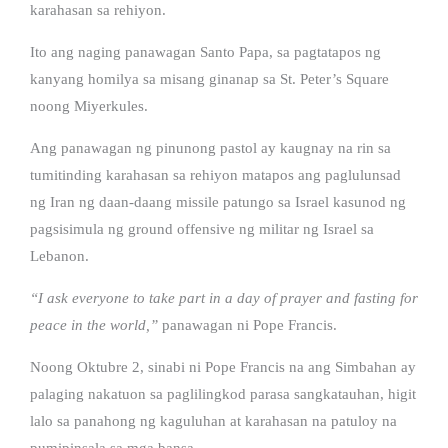
karahasan sa rehiyon.
Ito ang naging panawagan Santo Papa, sa pagtatapos ng
kanyang homilya sa misang ginanap sa St. Peter’s Square
noong Miyerkules.
Ang panawagan ng pinunong pastol ay kaugnay na rin sa
tumitinding karahasan sa rehiyon matapos ang paglulunsad
ng Iran ng daan-daang missile patungo sa Israel kasunod ng
pagsisimula ng ground offensive ng militar ng Israel sa
Lebanon.
“I ask everyone to take part in a day of prayer and fasting for
peace in the world,”
panawagan ni Pope Francis.
Noong Oktubre 2, sinabi ni Pope Francis na ang Simbahan ay
palaging nakatuon sa paglilingkod parasa sangkatauhan, higit
lalo sa panahong ng kaguluhan at karahasan na patuloy na
pumipinsala sa mga bansa.