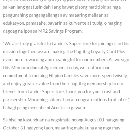
sa kanilang gastusin dahil ang bawat pisong matitipid sa mga
pangunahing pangangailangan ay maaaring mailaan sa
edukasyon, pamasahe, bayarin sa kuryente at tubig, o maging
dagdag na ipon sa MP2 Savings Program.
“We are truly grateful to Lander’s Superstore for joining us in this
mission.Together, we are making the Pag-ibig Loyalty Card Plus
even more rewarding and meaningful for our members.As we sign
this Memorandum of Agreement today, we reaffirm our
commitment to helping Filipino families save more, spend wisely,
and enjoy greater value from their pag-ibig membership.To our
friends from Lander Superstore, thank you for your trust and
partnership. Maraming salamat po at congratulations to all of us,”
bahagi pa ng mensahe ni Acosta sa gawain.
Sa bisa ng kasunduan na nagsimula noong August 01 hanggang
October 31 ngayong taon, maaaring makakuha ang mga may