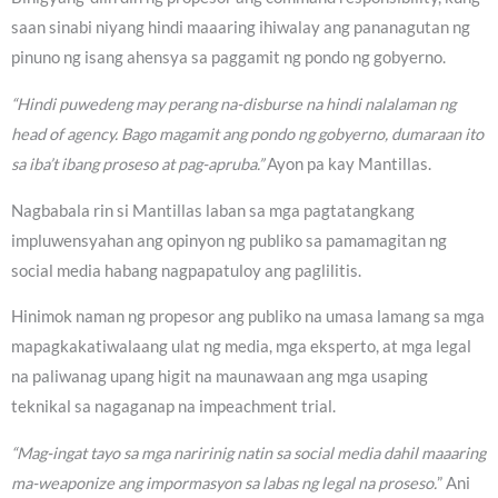
saan sinabi niyang hindi maaaring ihiwalay ang pananagutan ng
pinuno ng isang ahensya sa paggamit ng pondo ng gobyerno.
“Hindi puwedeng may perang na-disburse na hindi nalalaman ng
head of agency. Bago magamit ang pondo ng gobyerno, dumaraan ito
sa iba’t ibang proseso at pag-apruba.”
Ayon pa kay Mantillas.
Nagbabala rin si Mantillas laban sa mga pagtatangkang
impluwensyahan ang opinyon ng publiko sa pamamagitan ng
social media habang nagpapatuloy ang paglilitis.
Hinimok naman ng propesor ang publiko na umasa lamang sa mga
mapagkakatiwalaang ulat ng media, mga eksperto, at mga legal
na paliwanag upang higit na maunawaan ang mga usaping
teknikal sa nagaganap na impeachment trial.
“Mag-ingat tayo sa mga naririnig natin sa social media dahil maaaring
ma-weaponize ang impormasyon sa labas ng legal na proseso.
” Ani