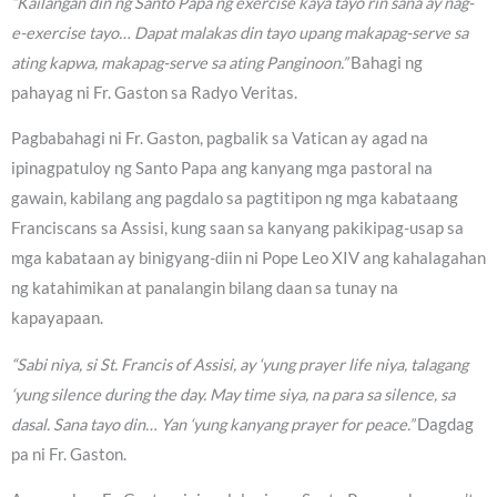
“Kailangan din ng Santo Papa ng exercise kaya tayo rin sana ay nag-
e-exercise tayo… Dapat malakas din tayo upang makapag-serve sa
ating kapwa, makapag-serve sa ating Panginoon.”
Bahagi ng
pahayag ni Fr. Gaston sa Radyo Veritas.
Pagbabahagi ni Fr. Gaston, pagbalik sa Vatican ay agad na
ipinagpatuloy ng Santo Papa ang kanyang mga pastoral na
gawain, kabilang ang pagdalo sa pagtitipon ng mga kabataang
Franciscans sa Assisi, kung saan sa kanyang pakikipag-usap sa
mga kabataan ay binigyang-diin ni Pope Leo XIV ang kahalagahan
ng katahimikan at panalangin bilang daan sa tunay na
kapayapaan.
“Sabi niya, si St. Francis of Assisi, ay ‘yung prayer life niya, talagang
‘yung silence during the day. May time siya, na para sa silence, sa
dasal. Sana tayo din… Yan ‘yung kanyang prayer for peace.”
Dagdag
pa ni Fr. Gaston.