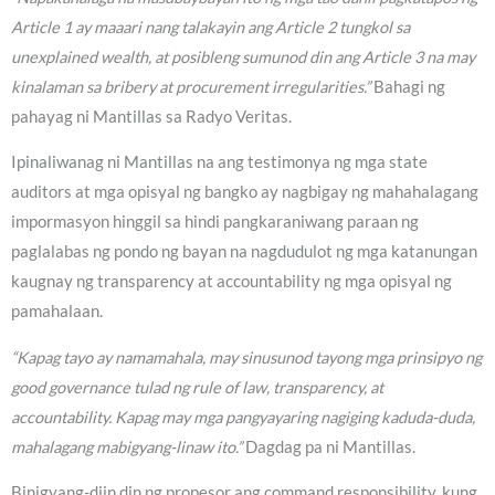
Article 1 ay maaari nang talakayin ang Article 2 tungkol sa
unexplained wealth, at posibleng sumunod din ang Article 3 na may
kinalaman sa bribery at procurement irregularities.”
Bahagi ng
pahayag ni Mantillas sa Radyo Veritas.
Ipinaliwanag ni Mantillas na ang testimonya ng mga state
auditors at mga opisyal ng bangko ay nagbigay ng mahahalagang
impormasyon hinggil sa hindi pangkaraniwang paraan ng
paglalabas ng pondo ng bayan na nagdudulot ng mga katanungan
kaugnay ng transparency at accountability ng mga opisyal ng
pamahalaan.
“Kapag tayo ay namamahala, may sinusunod tayong mga prinsipyo ng
good governance tulad ng rule of law, transparency, at
accountability. Kapag may mga pangyayaring nagiging kaduda-duda,
mahalagang mabigyang-linaw ito.”
Dagdag pa ni Mantillas.
Binigyang-diin din ng propesor ang command responsibility, kung