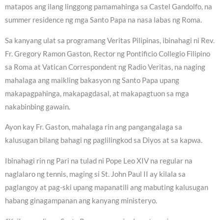
matapos ang ilang linggong pamamahinga sa Castel Gandolfo, na
summer residence ng mga Santo Papa na nasa labas ng Roma.
Sa kanyang ulat sa programang Veritas Pilipinas, ibinahagi ni Rev.
Fr. Gregory Ramon Gaston, Rector ng Pontificio Collegio Filipino
sa Roma at Vatican Correspondent ng Radio Veritas, na naging
mahalaga ang maikling bakasyon ng Santo Papa upang
makapagpahinga, makapagdasal, at makapagtuon sa mga
nakabinbing gawain.
Ayon kay Fr. Gaston, mahalaga rin ang pangangalaga sa
kalusugan bilang bahagi ng paglilingkod sa Diyos at sa kapwa.
Ibinahagi rin ng Pari na tulad ni Pope Leo XIV na regular na
naglalaro ng tennis, maging si St. John Paul II ay kilala sa
paglangoy at pag-ski upang mapanatili ang mabuting kalusugan
habang ginagampanan ang kanyang ministeryo.