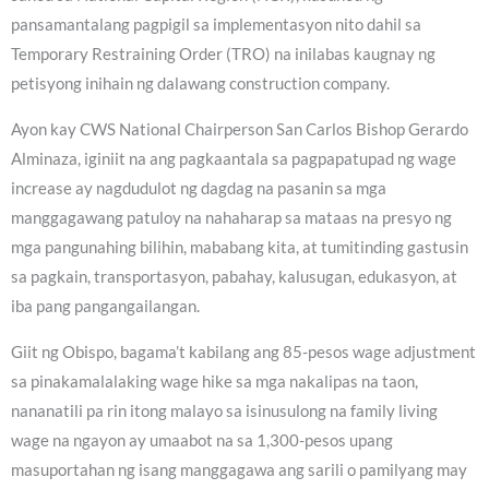
pansamantalang pagpigil sa implementasyon nito dahil sa
Temporary Restraining Order (TRO) na inilabas kaugnay ng
petisyong inihain ng dalawang construction company.
Ayon kay CWS National Chairperson San Carlos Bishop Gerardo
Alminaza, iginiit na ang pagkaantala sa pagpapatupad ng wage
increase ay nagdudulot ng dagdag na pasanin sa mga
manggagawang patuloy na nahaharap sa mataas na presyo ng
mga pangunahing bilihin, mababang kita, at tumitinding gastusin
sa pagkain, transportasyon, pabahay, kalusugan, edukasyon, at
iba pang pangangailangan.
Giit ng Obispo, bagama’t kabilang ang 85-pesos wage adjustment
sa pinakamalalaking wage hike sa mga nakalipas na taon,
nananatili pa rin itong malayo sa isinusulong na family living
wage na ngayon ay umaabot na sa 1,300-pesos upang
masuportahan ng isang manggagawa ang sarili o pamilyang may