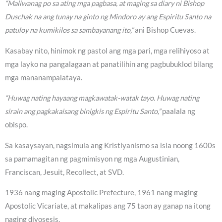
“Maliwanag po sa ating mga pagbasa, at maging sa diary ni Bishop
Duschak na ang tunay na ginto ng Mindoro ay ang Espiritu Santo na
patuloy na kumikilos sa sambayanang ito,”
ani Bishop Cuevas.
Kasabay nito, hinimok ng pastol ang mga pari, mga relihiyoso at
mga layko na pangalagaan at panatilihin ang pagbubuklod bilang
mga mananampalataya.
“Huwag nating hayaang magkawatak-watak tayo. Huwag nating
sirain ang pagkakaisang binigkis ng Espiritu Santo,”
paalala ng
obispo.
Sa kasaysayan, nagsimula ang Kristiyanismo sa isla noong 1600s
sa pamamagitan ng pagmimisyon ng mga Augustinian,
Franciscan, Jesuit, Recollect, at SVD.
1936 nang maging Apostolic Prefecture, 1961 nang maging
Apostolic Vicariate, at makalipas ang 75 taon ay ganap na itong
naging diyosesis.