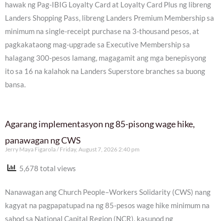
hawak ng Pag-IBIG Loyalty Card at Loyalty Card Plus ng libreng
Landers Shopping Pass, libreng Landers Premium Membership sa
minimum na single-receipt purchase na 3-thousand pesos, at
pagkakataong mag-upgrade sa Executive Membership sa
halagang 300-pesos lamang, magagamit ang mga benepisyong
ito sa 16 na kalahok na Landers Superstore branches sa buong
bansa.
Agarang implementasyon ng 85-pisong wage hike,
panawagan ng CWS
Jerry Maya Figarola
Friday, August 7, 2026 2:40 pm
5,678 total views
Nanawagan ang Church People–Workers Solidarity (CWS) nang
kagyat na pagpapatupad na ng 85-pesos wage hike minimum na
sahod sa National Capital Region (NCR), kasunod ng