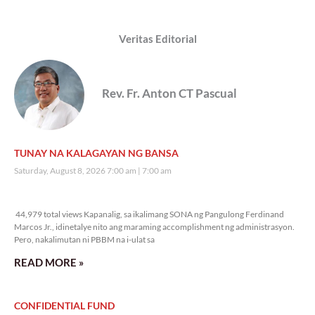
Veritas Editorial
Rev. Fr. Anton CT Pascual
TUNAY NA KALAGAYAN NG BANSA
Saturday, August 8, 2026 7:00 am
7:00 am
44,979 total views
44,979 total views Kapanalig, sa ikalimang SONA ng Pangulong Ferdinand
Marcos Jr., idinetalye nito ang maraming accomplishment ng administrasyon.
Pero, nakalimutan ni PBBM na i-ulat sa
READ MORE »
CONFIDENTIAL FUND