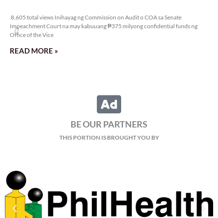
8,605 total views
8,605 total views Inihayag ng Commission on Audit o COA sa Senate
Impeachment Court na may kabuuang ₱375 milyong confidential funds ng
Office of the Vice
READ MORE »
BE OUR PARTNERS
THIS PORTION IS BROUGHT YOU BY