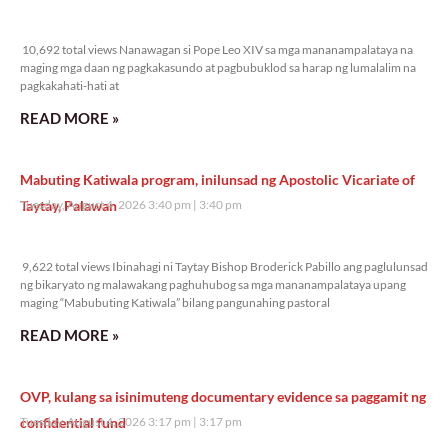
10,692 total views
10,692 total views Nanawagan si Pope Leo XIV sa mga mananampalataya na
maging mga daan ng pagkakasundo at pagbubuklod sa harap ng lumalalim na
pagkakahati-hati at
READ MORE »
Mabuting Katiwala program, inilunsad ng Apostolic Vicariate of
Taytay, Palawan
Tuesday, August 4, 2026 3:40 pm
3:40 pm
9,622 total views
9,622 total views Ibinahagi ni Taytay Bishop Broderick Pabillo ang paglulunsad
ng bikaryato ng malawakang paghuhubog sa mga mananampalataya upang
maging “Mabubuting Katiwala” bilang pangunahing pastoral
READ MORE »
OVP, kulang sa isinimuteng documentary evidence sa paggamit ng
confidential fund
Tuesday, August 4, 2026 3:17 pm
3:17 pm