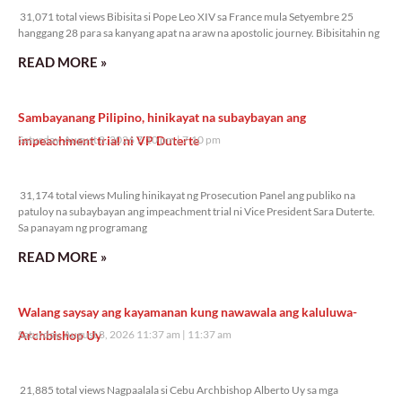
31,071 total views Bibisita si Pope Leo XIV sa France mula Setyembre 25
hanggang 28 para sa kanyang apat na araw na apostolic journey. Bibisitahin ng
READ MORE »
Sambayanang Pilipino, hinikayat na subaybayan ang
impeachment trial ni VP Duterte
Saturday, August 8, 2026 7:10 pm
7:10 pm
31,174 total views
31,174 total views Muling hinikayat ng Prosecution Panel ang publiko na
patuloy na subaybayan ang impeachment trial ni Vice President Sara Duterte.
Sa panayam ng programang
READ MORE »
Walang saysay ang kayamanan kung nawawala ang kaluluwa-
Archbishop Uy
Saturday, August 8, 2026 11:37 am
11:37 am
21,885 total views
21,885 total views Nagpaalala si Cebu Archbishop Alberto Uy sa mga