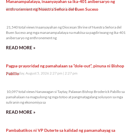
Mananampalataya, inaanyayahan sa ika-401 anibersaryo ng
enthronement ng Nuestra Señora del Buen Suceso
Wednesday, August 5, 2026 2:32 pm
2:32 pm
21,540 total views
21,540 total views Inaanyayahan ng Diocesan Shrine of Nuestra Señora del
Buen Suceso ang mga mananampalataya na makiisa sa pagdiriwang ng ika-401
anibersaryo ng enthronement ng
READ MORE »
Pagpa-prayoridad ng pamahalaan sa “dole-out”, pinuna ni Bishop
Pabillo
Wednesday, August 5, 2026 2:27 pm
2:27 pm
10,097 total views
10,097 total views Nanawagan si Taytay, Palawan Bishop Broderick Pabillo sa
pamahalaan na magsulong ng mga totoo at pangmatagalang solusyon sa mga
suliranin ng ekonomiya sa
READ MORE »
Pambabatikos ni VP Duterte sa kalidad ng pamamahayag sa