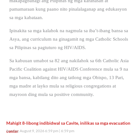
makapagbahagi ang Pilipinas ng mga karanasan at
pamamaraan kung paano nito pinalalaganap ang edukasyon
sa mga kabataan.
Ipinakita sa mga kalahok na nagmula sa iba’t-ibang bansa sa
Asya, ang curriculum na ginagamit ng mga Catholic Schools
sa Pilipinas sa pagtuturo ng HIV/AIDS.
Sa kabuuan umabot sa 82 ang nakilahok sa 6th Catholic Asia
Pacific Coalition against HIV/AIDS Conference mula sa 9 na
mga bansa, kabilang dito ang tatlong mga Obispo, 13 Pari,
mga madre at layko mula sa religious congregations at
mayroon ding mula sa positive community.
Mahigit 8-libong indibidwal sa Cavite, inilikas sa mga evacuation
center
Sunday, August 9, 2026 6:59 pm
6:59 pm