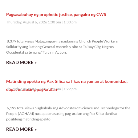
Pagsasabuhay ng prophetic justice, pangako ng CWS
Thursday, August 6, 2026 1:30 pm
1:30 pm
8,379 total views
8,379 total views Matagumpay na naidaos ng Church People Workers
Solidarity ang ikatlong General Assembly nito sa Talisay City, Negros
Occidental sa temang “Faith in Action,
READ MORE »
Matinding epekto ng Pax Silica sa likas na yaman at komunidad,
dapat masusing pag-aralan
Thursday, August 6, 2026 1:22 pm
1:22 pm
6,192 total views
6,192 total views Nagbabala ang Advocates of Science and Technology for the
People (AGHAM) na dapat masusing pag-aralan ang Pax Silica dahil sa
posibleng matinding epekto
READ MORE »