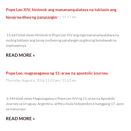
Pope Leo XIV, hinimok ang mananampalataya na tuklasin ang
tunay na diwa ng panalangin
Thursday, August 6, 2026 11:17 am
11:17 am
13,663 total views
13,663 total views Hinimok ni Pope Leo XIV ang mga mananampalataya na
muling tuklasin ang tunay na diwa ng panalangin sa gitna ng lumalawak na
impluwensya
READ MORE »
Pope Leo, magsasagawa ng 11-araw na apostolic journey
Thursday, August 6, 2026 11:03 am
11:03 am
6,944 total views
6,944 total views Magsasagawa si Pope Leo XIV ng 11-araw na Apostolic
Journey sa Uruguay, Argentina, at Peru mula Nobyembre 6 hanggang 17, ayon
sa inanunsyo
READ MORE »