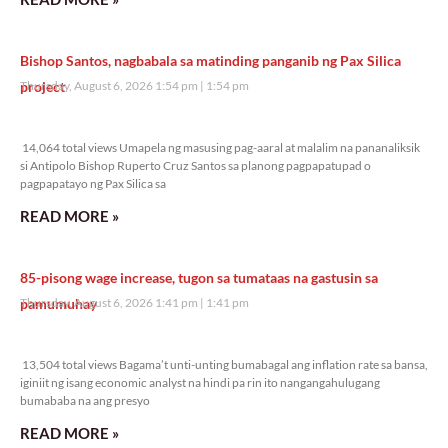
Bishop Santos, nagbabala sa matinding panganib ng Pax Silica
project
Thursday, August 6, 2026 1:54 pm
1:54 pm
14,064 total views
14,064 total views Umapela ng masusing pag-aaral at malalim na pananaliksik
si Antipolo Bishop Ruperto Cruz Santos sa planong pagpapatupad o
pagpapatayo ng Pax Silica sa
READ MORE »
85-pisong wage increase, tugon sa tumataas na gastusin sa
pamumuhay
Thursday, August 6, 2026 1:41 pm
1:41 pm
13,504 total views
13,504 total views Bagama’t unti-unting bumabagal ang inflation rate sa bansa,
iginiit ng isang economic analyst na hindi pa rin ito nangangahulugang
bumababa na ang presyo
READ MORE »