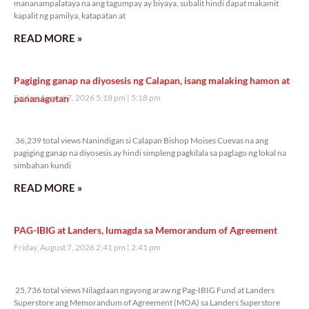
mananampalataya na ang tagumpay ay biyaya, subalit hindi dapat makamit
kapalit ng pamilya, katapatan at
READ MORE »
Pagiging ganap na diyosesis ng Calapan, isang malaking hamon at
pananagutan
Friday, August 7, 2026 5:18 pm
5:18 pm
36,239 total views
36,239 total views Nanindigan si Calapan Bishop Moises Cuevas na ang
pagiging ganap na diyosesis ay hindi simpleng pagkilala sa paglago ng lokal na
simbahan kundi
READ MORE »
PAG-IBIG at Landers, lumagda sa Memorandum of Agreement
Friday, August 7, 2026 2:41 pm
2:41 pm
25,736 total views
25,736 total views Nilagdaan ngayong araw ng Pag-IBIG Fund at Landers
Superstore ang Memorandum of Agreement (MOA) sa Landers Superstore