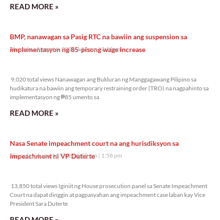
READ MORE »
BMP, nanawagan sa Pasig RTC na bawiin ang suspension sa
implementasyon ng 85-pisong wage increase
Thursday, August 6, 2026 2:18 pm
2:18 pm
9,020 total views
9,020 total views Nanawagan ang Bukluran ng Manggagawang Pilipino sa
hudikatura na bawiin ang temporary restraining order (TRO) na nagpahinto sa
implementasyon ng ₱85 umento sa
READ MORE »
Nasa Senate impeachment court na ang hurisdiksyon sa
impeachment ni VP Duterte
Thursday, August 6, 2026 1:58 pm
1:58 pm
13,850 total views
13,850 total views Iginiit ng House prosecution panel sa Senate Impeachment
Court na dapat dinggin at pagpasyahan ang impeachment case laban kay Vice
President Sara Duterte
READ MORE »