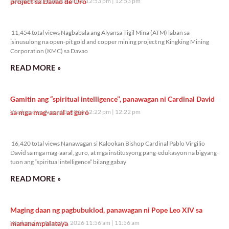
project sa Davao de Oro
Wednesday, August 5, 2026 12:53 pm
12:53 pm
11,454 total views
11,454 total views Nagbabala ang Alyansa Tigil Mina (ATM) laban sa
isinusulong na open-pit gold and copper mining project ng Kingking Mining
Corporation (KMC) sa Davao
READ MORE »
Gamitin ang “spiritual intelligence’’, panawagan ni Cardinal David
sa mga mag-aaral at guro
Wednesday, August 5, 2026 12:22 pm
12:22 pm
16,420 total views
16,420 total views Nanawagan si Kalookan Bishop Cardinal Pablo Virgilio
David sa mga mag-aaral, guro, at mga institusyong pang-edukasyon na bigyang-
tuon ang “spiritual intelligence” bilang gabay
READ MORE »
Maging daan ng pagbubuklod, panawagan ni Pope Leo XIV sa
mananampalataya
Wednesday, August 5, 2026 11:56 am
11:56 am