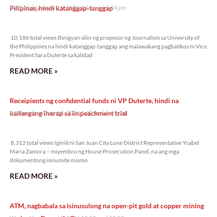
Pilipinas, hindi katanggap-tanggap
Wednesday, August 5, 2026 2:14 pm
2:14 pm
10,186 total views
10,186 total views Binigyan-diin ng propesor ng Journalism sa University of
the Philippines na hindi katanggap-tanggap ang malawakang pagbatikos ni Vice
President Sara Duterte sa kalidad
READ MORE »
Receipients ng confidential funds ni VP Duterte, hindi na
kailangang iharap sa impeachment trial
Wednesday, August 5, 2026 1:49 pm
1:49 pm
8,312 total views
8,312 total views Iginiit ni San Juan City Lone District Representative Ysabel
Maria Zamora – miyembro ng House Prosecution Panel, na ang mga
dokumentong isinumite mismo
READ MORE »
ATM, nagbabala sa isinusulong na open-pit gold at copper mining