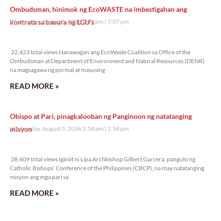
Ombudsman, hinimok ng EcoWASTE na imbestigahan ang
kontrata sa basura ng LGU’s
Wednesday, August 5, 2026 7:07 pm
7:07 pm
22,423 total views
22,423 total views Nanawagan ang EcoWaste Coalition sa Office of the
Ombudsman at Department of Environment and Natural Resources (DENR)
na magsagawa ng pormal at masusing
READ MORE »
Obispo at Pari, pinagkalooban ng Panginoon ng natatanging
misyon
Wednesday, August 5, 2026 2:58 pm
2:58 pm
28,609 total views
28,609 total views Iginiit ni Lipa Archbishop Gilbert Garcera, pangulo ng
Catholic Bishops’ Conference of the Philippines (CBCP), na may natatanging
misyon ang mga pari sa
READ MORE »