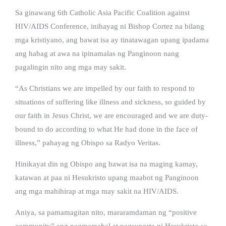
Sa ginawang 6th Catholic Asia Pacific Coalition against
HIV/AIDS Conference, inihayag ni Bishop Cortez na bilang
mga kristiyano, ang bawat isa ay tinatawagan upang ipadama
ang habag at awa na ipinamalas ng Panginoon nang
pagalingin nito ang mga may sakit.
“As Christians we are impelled by our faith to respond to
situations of suffering like illness and sickness, so guided by
our faith in Jesus Christ, we are encouraged and we are duty-
bound to do according to what He had done in the face of
illness,” pahayag ng Obispo sa Radyo Veritas.
Hinikayat din ng Obispo ang bawat isa na maging kamay,
katawan at paa ni Hesukristo upang maabot ng Panginoon
ang mga mahihirap at mga may sakit na HIV/AIDS.
Aniya, sa pamamagitan nito, mararamdaman ng “positive
community” ang pagmamahal at pagsuporta ni Hesukristo sa