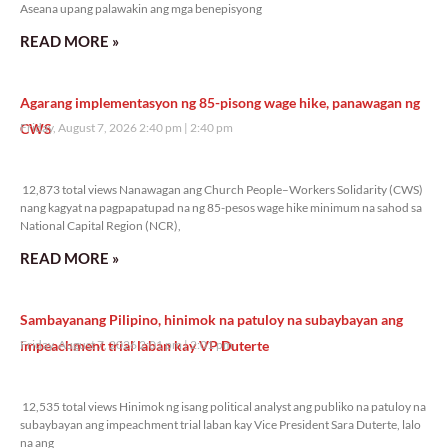
Aseana upang palawakin ang mga benepisyong
READ MORE »
Agarang implementasyon ng 85-pisong wage hike, panawagan ng
CWS
Friday, August 7, 2026 2:40 pm
2:40 pm
12,873 total views
12,873 total views Nanawagan ang Church People–Workers Solidarity (CWS)
nang kagyat na pagpapatupad na ng 85-pesos wage hike minimum na sahod sa
National Capital Region (NCR),
READ MORE »
Sambayanang Pilipino, hinimok na patuloy na subaybayan ang
impeachment trial laban kay VP Duterte
Friday, August 7, 2026 2:01 pm
2:01 pm
12,535 total views
12,535 total views Hinimok ng isang political analyst ang publiko na patuloy na
subaybayan ang impeachment trial laban kay Vice President Sara Duterte, lalo
na ang