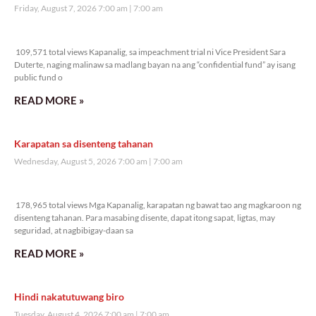
Friday, August 7, 2026 7:00 am
7:00 am
109,571 total views
109,571 total views Kapanalig, sa impeachment trial ni Vice President Sara
Duterte, naging malinaw sa madlang bayan na ang “confidential fund” ay isang
public fund o
READ MORE »
Karapatan sa disenteng tahanan
Wednesday, August 5, 2026 7:00 am
7:00 am
178,965 total views
178,965 total views Mga Kapanalig, karapatan ng bawat tao ang magkaroon ng
disenteng tahanan. Para masabing disente, dapat itong sapat, ligtas, may
seguridad, at nagbibigay-daan sa
READ MORE »
Hindi nakatutuwang biro
Tuesday, August 4, 2026 7:00 am
7:00 am