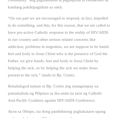
kanilang pakikipaglaban sa sakit.
“On our part we are encouraged to respond, in fact, impelled
to do something, and this, for this reason, that we are called to
have pro-active Catholic response to the reality of HIV/AIDS
in our country and other serious related concerns like
addiction, problems in migration, we are suppose to be hands
feet and body to Jesus Christ who is the presence of God the
Father, we give hands, feet and body to Jesus Christ by
helping the sick, so by helping the sick we make Jesus
present to the sick,” sinabi ni Bp. Cortez.
Ikinalulugod naman ni Bp. Cortez ang matagumpay na
pamamahala ng Pilipinas sa ika-anim na taon ng Catholic
Asia Pacific Coalition againts HIV/AIDS Conference.
Ayon sa Obispo, isa itong pambihirang pagkakataon upang