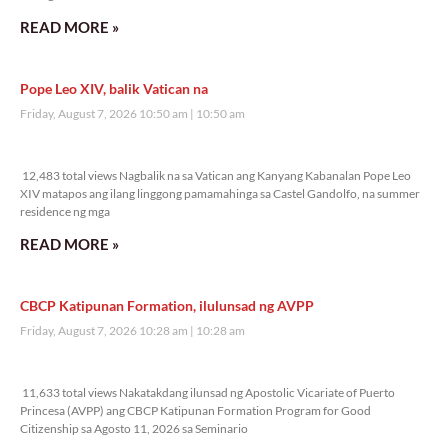
READ MORE »
Pope Leo XIV, balik Vatican na
Friday, August 7, 2026 10:50 am
10:50 am
12,483 total views
12,483 total views Nagbalik na sa Vatican ang Kanyang Kabanalan Pope Leo
XIV matapos ang ilang linggong pamamahinga sa Castel Gandolfo, na summer
residence ng mga
READ MORE »
CBCP Katipunan Formation, ilulunsad ng AVPP
Friday, August 7, 2026 10:28 am
10:28 am
11,633 total views
11,633 total views Nakatakdang ilunsad ng Apostolic Vicariate of Puerto
Princesa (AVPP) ang CBCP Katipunan Formation Program for Good
Citizenship sa Agosto 11, 2026 sa Seminario