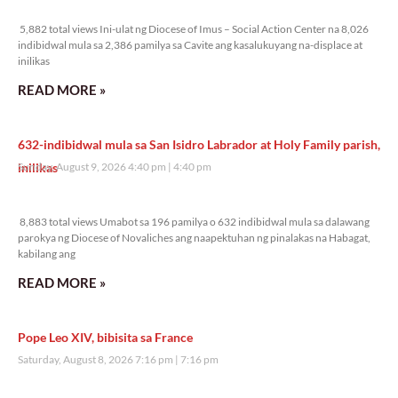
5,882 total views
5,882 total views Ini-ulat ng Diocese of Imus – Social Action Center na 8,026
indibidwal mula sa 2,386 pamilya sa Cavite ang kasalukuyang na-displace at
inilikas
READ MORE »
632-indibidwal mula sa San Isidro Labrador at Holy Family parish,
inilikas
Sunday, August 9, 2026 4:40 pm
4:40 pm
8,883 total views
8,883 total views Umabot sa 196 pamilya o 632 indibidwal mula sa dalawang
parokya ng Diocese of Novaliches ang naapektuhan ng pinalakas na Habagat,
kabilang ang
READ MORE »
Pope Leo XIV, bibisita sa France
Saturday, August 8, 2026 7:16 pm
7:16 pm
31,071 total views