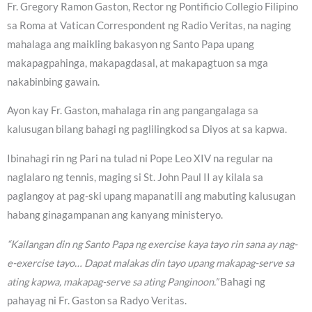
Fr. Gregory Ramon Gaston, Rector ng Pontificio Collegio Filipino
sa Roma at Vatican Correspondent ng Radio Veritas, na naging
mahalaga ang maikling bakasyon ng Santo Papa upang
makapagpahinga, makapagdasal, at makapagtuon sa mga
nakabinbing gawain.
Ayon kay Fr. Gaston, mahalaga rin ang pangangalaga sa
kalusugan bilang bahagi ng paglilingkod sa Diyos at sa kapwa.
Ibinahagi rin ng Pari na tulad ni Pope Leo XIV na regular na
naglalaro ng tennis, maging si St. John Paul II ay kilala sa
paglangoy at pag-ski upang mapanatili ang mabuting kalusugan
habang ginagampanan ang kanyang ministeryo.
“Kailangan din ng Santo Papa ng exercise kaya tayo rin sana ay nag-
e-exercise tayo… Dapat malakas din tayo upang makapag-serve sa
ating kapwa, makapag-serve sa ating Panginoon.”
Bahagi ng
pahayag ni Fr. Gaston sa Radyo Veritas.