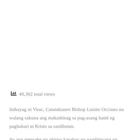
40,302 total views
Inihayag ni Virac, Catanduanes Bishop Luisito Occiano na
walang sakuna ang makatitinag sa pag-asang hatid ng
paghahari ni Kristo sa sanlibutan.
Ito ang mensahe ng obispo kasabay ng pagdiriwang ng