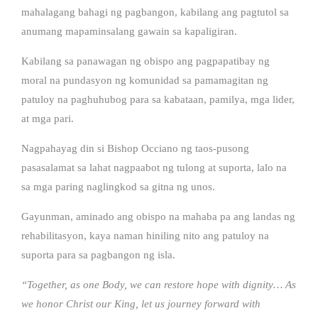
mahalagang bahagi ng pagbangon, kabilang ang pagtutol sa
anumang mapaminsalang gawain sa kapaligiran.
Kabilang sa panawagan ng obispo ang pagpapatibay ng
moral na pundasyon ng komunidad sa pamamagitan ng
patuloy na paghuhubog para sa kabataan, pamilya, mga lider,
at mga pari.
Nagpahayag din si Bishop Occiano ng taos-pusong
pasasalamat sa lahat nagpaabot ng tulong at suporta, lalo na
sa mga paring naglingkod sa gitna ng unos.
Gayunman, aminado ang obispo na mahaba pa ang landas ng
rehabilitasyon, kaya naman hiniling nito ang patuloy na
suporta para sa pagbangon ng isla.
“Together, as one Body, we can restore hope with dignity… As
we honor Christ our King, let us journey forward with