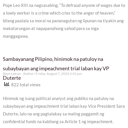
Pope Leo XIII na nagsasabing, “To defraud anyone of wages due to
a lowly worker is a crime which cries to the anger of heaven,”
bilang paalala sa moral na pananagutan ng lipunan na tiyakin ang
makatarungan at napapanahong sahod para sa mga
manggagawa.
Sambayanang Pilipino, hinimok na patuloy na
subaybayan ang impeachment trial laban kay VP
Reyn Letran - Ibañez
Friday, August 7, 2026 2:01 pm
Duterte
822 total views
Hinimok ng isang political analyst ang publiko na patuloy na
subaybayan ang impeachment trial laban kay Vice President Sara
Duterte, lalo na ang pagtalakay sa maling paggamit ng
confidential funds na kabilang sa Article 1 ng impeachment.