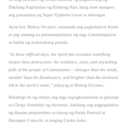
Dakilang Kapistahan ng Kristong Hari, ilang araw matapos
ang pananalasa ng Super Typhoon Uwan sa lalawigan.
Ayon kay Bishop Occiano, nananatili ang paghahari ni Kristo
at ang matatag na pananampalataya ng mga Catandunganon
sa kabila ng malawakang pinsala.
“In these difficult days, the Spirit has revealed something
deeper than destruction: the resilience, unity, and unyielding
faith of the people of Catanduanes – stronger than the winds,
steadier than the floodwaters, and brighter than the darkness
left in the storm’s wake,”
pahayag ni Bishop Occiano.
Ibinahagi rin ng obispo ang mga napagkasunduan sa ginanap
na Clergy Assembly ng diyosesis, kabilang ang pagpapalakas
ng disaster preparednes sa tulong ng Parish Pastoral at
Barangay Councils, at maging Caritas hubs.