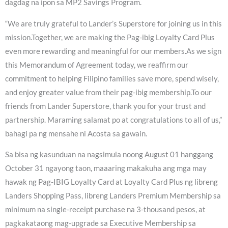
dagdag na ipon sa MP2 Savings Program.
“We are truly grateful to Lander’s Superstore for joining us in this
mission.Together, we are making the Pag-ibig Loyalty Card Plus
even more rewarding and meaningful for our members.As we sign
this Memorandum of Agreement today, we reaffirm our
commitment to helping Filipino families save more, spend wisely,
and enjoy greater value from their pag-ibig membership.To our
friends from Lander Superstore, thank you for your trust and
partnership. Maraming salamat po at congratulations to all of us,”
bahagi pa ng mensahe ni Acosta sa gawain.
Sa bisa ng kasunduan na nagsimula noong August 01 hanggang
October 31 ngayong taon, maaaring makakuha ang mga may
hawak ng Pag-IBIG Loyalty Card at Loyalty Card Plus ng libreng
Landers Shopping Pass, libreng Landers Premium Membership sa
minimum na single-receipt purchase na 3-thousand pesos, at
pagkakataong mag-upgrade sa Executive Membership sa