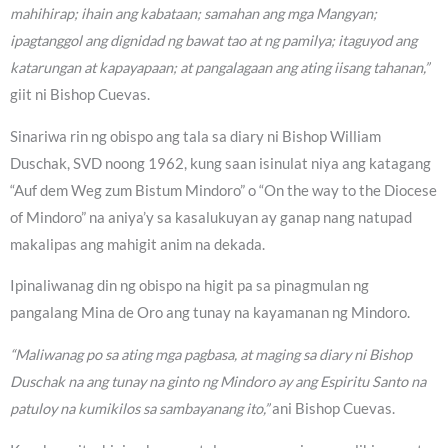
mahihirap; ihain ang kabataan; samahan ang mga Mangyan;
ipagtanggol ang dignidad ng bawat tao at ng pamilya; itaguyod ang
katarungan at kapayapaan; at pangalagaan ang ating iisang tahanan,”
giit ni Bishop Cuevas.
Sinariwa rin ng obispo ang tala sa diary ni Bishop William
Duschak, SVD noong 1962, kung saan isinulat niya ang katagang
“Auf dem Weg zum Bistum Mindoro” o “On the way to the Diocese
of Mindoro” na aniya’y sa kasalukuyan ay ganap nang natupad
makalipas ang mahigit anim na dekada.
Ipinaliwanag din ng obispo na higit pa sa pinagmulan ng
pangalang Mina de Oro ang tunay na kayamanan ng Mindoro.
“Maliwanag po sa ating mga pagbasa, at maging sa diary ni Bishop
Duschak na ang tunay na ginto ng Mindoro ay ang Espiritu Santo na
patuloy na kumikilos sa sambayanang ito,”
ani Bishop Cuevas.