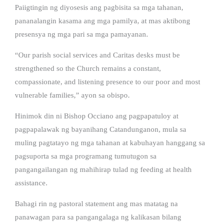
Paiigtingin ng diyosesis ang pagbisita sa mga tahanan,
pananalangin kasama ang mga pamilya, at mas aktibong
presensya ng mga pari sa mga pamayanan.
“Our parish social services and Caritas desks must be
strengthened so the Church remains a constant,
compassionate, and listening presence to our poor and most
vulnerable families,” ayon sa obispo.
Hinimok din ni Bishop Occiano ang pagpapatuloy at
pagpapalawak ng bayanihang Catandunganon, mula sa
muling pagtatayo ng mga tahanan at kabuhayan hanggang sa
pagsuporta sa mga programang tumutugon sa
pangangailangan ng mahihirap tulad ng feeding at health
assistance.
Bahagi rin ng pastoral statement ang mas matatag na
panawagan para sa pangangalaga ng kalikasan bilang