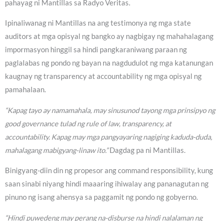
pahayag ni Mantillas sa Radyo Veritas.
Ipinaliwanag ni Mantillas na ang testimonya ng mga state
auditors at mga opisyal ng bangko ay nagbigay ng mahahalagang
impormasyon hinggil sa hindi pangkaraniwang paraan ng
paglalabas ng pondo ng bayan na nagdudulot ng mga katanungan
kaugnay ng transparency at accountability ng mga opisyal ng
pamahalaan.
“Kapag tayo ay namamahala, may sinusunod tayong mga prinsipyo ng
good governance tulad ng rule of law, transparency, at
accountability. Kapag may mga pangyayaring nagiging kaduda-duda,
mahalagang mabigyang-linaw ito.”
Dagdag pa ni Mantillas.
Binigyang-diin din ng propesor ang command responsibility, kung
saan sinabi niyang hindi maaaring ihiwalay ang pananagutan ng
pinuno ng isang ahensya sa paggamit ng pondo ng gobyerno.
“Hindi puwedeng may perang na-disburse na hindi nalalaman ng