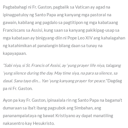
Pagbabahagi ni Fr. Gaston, pagbalik sa Vatican ay agad na
ipinagpatuloy ng Santo Papa ang kanyang mga pastoral na
gawain, kabilang ang pagdalo sa pagtitipon ng mga kabataang
Franciscans sa Assisi, kung saan sa kanyang pakikipag-usap sa
mga kabataan ay binigyang-diin ni Pope Leo XIV ang kahalagahan
ng katahimikan at panalangin bilang daan sa tunay na
kapayapaan.
“Sabi niya, si St. Francis of Assisi, ay ‘yung prayer life niya, talagang
‘yung silence during the day. May time siya, na para sa silence, sa
dasal. Sana tayo din… Yan ‘yung kanyang prayer for peace.”
Dagdag
pa ni Fr. Gaston.
Ayon pa kay Fr. Gaston, ipinaalala rin ng Santo Papa na bagama’t
dumaraan sa iba’t ibang pagsubok ang Simbahan, ang
pananampalataya ng bawat Kristiyano ay dapat manatiling
nakasentro kay Hesukristo.