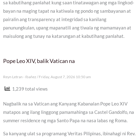
sa kabutihang panlahat kung saan tinatawagan ang mga lingkod-
bayan na maging tapat na katiwala ng pondo ng sambayanan at
pairalin ang transparency at integridad sa kanilang
panunungkulan, upang mapanatili ang tiwala ng mamamayan at
maisulong ang tunay na katarungan at kabutihang panlahat.
Pope Leo XIV, balik Vatican na
Reyn Letran - Ibañez
Friday, August 7, 2026 10:50 am
1,239 total views
Nagbalik na sa Vatican ang Kanyang Kabanalan Pope Leo XIV
matapos ang ilang linggong pamamahinga sa Castel Gandolfo, na
summer residence ng mga Santo Papa na nasa labas ng Roma.
Sa kanyang ulat sa programang Veritas Pilipinas, ibinahagi ni Rev.