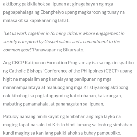
aktibong pakikilahok sa lipunan at ginagabayan ng mga
pagpapahalaga ng Ebanghelyo upang magkaroon ng tunay na
malasakit sa kapakanan ng lahat.
“Let us work together in forming citizens whose engagement in
society is inspired by Gospel values and a commitment to the
common good,”
Panawagan ng Bikaryato.
Ang CBCP Katipunan Formation Program ay isa sa mga inisyatibo
ng Catholic Bishops’ Conference of the Philippines (CBCP) upang
higit na mapalalim ang kamalayang panlipunan ng mga
mananampalataya at mahubog ang mga Kristiyanong aktibong
nakikibahagi sa pagtataguyod ng katotohanan, katarungan,
mabuting pamamahala, at pananagutan sa lipunan.
Patuloy namang hinihikayat ng Simbahan ang mga layko na
maging tapat na saksi ni Kristo hindi lamang sa loob ng simbahan
kundi maging sa kanilang pakikilahok sa buhay pampubliko,