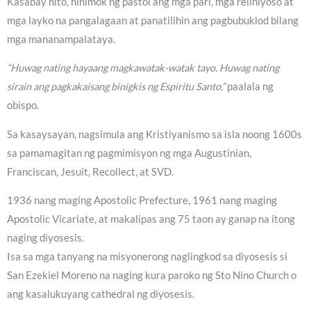
Kasabay nito, hinimok ng pastol ang mga pari, mga relihiyoso at
mga layko na pangalagaan at panatilihin ang pagbubuklod bilang
mga mananampalataya.
“Huwag nating hayaang magkawatak-watak tayo. Huwag nating
sirain ang pagkakaisang binigkis ng Espiritu Santo,”
paalala ng
obispo.
Sa kasaysayan, nagsimula ang Kristiyanismo sa isla noong 1600s
sa pamamagitan ng pagmimisyon ng mga Augustinian,
Franciscan, Jesuit, Recollect, at SVD.
1936 nang maging Apostolic Prefecture, 1961 nang maging
Apostolic Vicariate, at makalipas ang 75 taon ay ganap na itong
naging diyosesis.
Isa sa mga tanyang na misyonerong naglingkod sa diyosesis si
San Ezekiel Moreno na naging kura paroko ng Sto Nino Church o
ang kasalukuyang cathedral ng diyosesis.