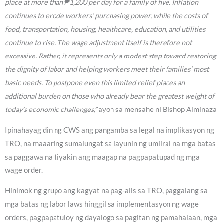
place at more than ₱1,200 per day for a family of five. Inflation
continues to erode workers’ purchasing power, while the costs of
food, transportation, housing, healthcare, education, and utilities
continue to rise. The wage adjustment itself is therefore not
excessive. Rather, it represents only a modest step toward restoring
the dignity of labor and helping workers meet their families’ most
basic needs. To postpone even this limited relief places an
additional burden on those who already bear the greatest weight of
today’s economic challenges,”
ayon sa mensahe ni Bishop Alminaza
Ipinahayag din ng CWS ang pangamba sa legal na implikasyon ng
TRO, na maaaring sumalungat sa layunin ng umiiral na mga batas
sa paggawa na tiyakin ang maagap na pagpapatupad ng mga
wage order.
Hinimok ng grupo ang kagyat na pag-alis sa TRO, paggalang sa
mga batas ng labor laws hinggil sa implementasyon ng wage
orders, pagpapatuloy ng dayalogo sa pagitan ng pamahalaan, mga