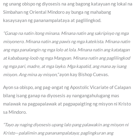
ng unang obispo ng diyosesis na ang bagong katayuan ng lokal na
Simbahan ng Oriental Mindoro ay bunga ng mahabang
kasaysayan ng pananampalataya at paglilingkod.
“Ganap na natin itong minana. Minana natin ang sakripisyo ng mga
misyonero. Minana natin ang pawis ng mga katekista. Minana natin
ang mga panalangin ng mga lolo at lola. Minana natin ang katatagan
at kababaang-loob ng mga Mangyan. Minana natin ang paglilingkod
ng mga pari, madre, at mga layko. Mga kapatid, ang mana ay isang
misyon. Ang mina ay misyon,”
ayon kay Bishop Cuevas.
Ayon sa obispo, ang pag-angat ng Apostolic Vicariate of Calapan
bilang isang ganap na diyosesis ay nangangahulugang mas
malawak na pagpapalawak at pagpapaigting ng misyon ni Kristo
sa Mindoro.
“Tayo ay naging diyosesis upang lalo pang palawakin ang misyon ni
Kristo—palalimin ang pananampalataya; paglingkuran ang