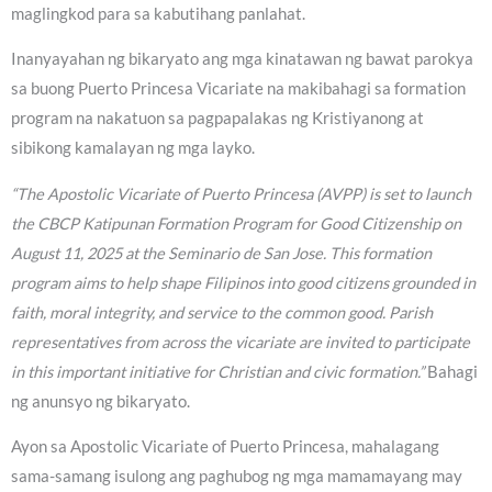
maglingkod para sa kabutihang panlahat.
Inanyayahan ng bikaryato ang mga kinatawan ng bawat parokya
sa buong Puerto Princesa Vicariate na makibahagi sa formation
program na nakatuon sa pagpapalakas ng Kristiyanong at
sibikong kamalayan ng mga layko.
“The Apostolic Vicariate of Puerto Princesa (AVPP) is set to launch
the CBCP Katipunan Formation Program for Good Citizenship on
August 11, 2025 at the Seminario de San Jose. This formation
program aims to help shape Filipinos into good citizens grounded in
faith, moral integrity, and service to the common good. Parish
representatives from across the vicariate are invited to participate
in this important initiative for Christian and civic formation.”
Bahagi
ng anunsyo ng bikaryato.
Ayon sa Apostolic Vicariate of Puerto Princesa, mahalagang
sama-samang isulong ang paghubog ng mga mamamayang may