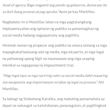
head of agency. Bago magamit ang pondo ng gobyerno, dumaraan ito
sa iba’t ibang proseso at pag-apruba.”
Ayon pa kay Mantillas.
Nagbabala rin si Mantillas laban sa mga pagtatangkang
impluwensyahan ang opinyon ng publiko sa pamamagitan ng
social media habang nagpapatuloy ang paglilitis.
Hinimok naman ng propesor ang publiko na umasa lamang sa mga
mapagkakatiwalaang ulat ng media, mga eksperto, at mga legal
na paliwanag upang higit na maunawaan ang mga usaping
teknikal sa nagaganap na impeachment trial.
“Mag-ingat tayo sa mga naririnig natin sa social media dahil maaaring
ma-weaponize ang impormasyon sa labas ng legal na proseso.
” Ani
Mantillas.
Sa bahagi ng Simbahang Katolika, ang mabuting pamamahala ay
dapat na nakaugat sa katotohanan, pananagutan, at paglilingkod