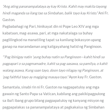
“Ang ating pananampalataya ay kay Kristo. Kahit may makita tayong
hindi maganda sa ilang tao sa Simbahan, balik tayo kay Kristo.”
Ani Fr.
Gaston.
Pagbabahagi ng Pari, hinikayat din ni Pope Leo XIV ang mga
kabataan, mag-asawa, pari, at mga nakatalaga sa buhay
paglilingkod na manatiling tapat sa kanilang bokasyon upang
ganap na maramdaman ang kaligayahang hatid ng Panginoon.
“‘Pag ibinigay natin ‘yung buhay natin sa Panginoon—kahit hindi sa
pagpapari o sa pagmamadre, kahit sa pag-aasawa, sa pamilya, o kahit
walang asawa, Kung saan tayo, doon tayo nilagay ng Panginoon, at
‘pag faithful tayo ay magiging masaya tayo.”
Ayon kay Fr. Gaston.
Samantala, sinabi rin ni Fr. Gaston na nagpapatuloy ang mga
gawain ng Santo Papa sa Vatican, kabilang ang pakikipagpulong
sa iba’t ibang grupo bilang pagpapatuloy ng kanyang misyon ng
pagpapalakas sa pananampalataya at pagkakaisa ng Simbahan