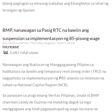
bilang pagtugon sa misyong isabuhay ang Ebanghelyo sa lahat ng
larangan ng lipunan.
BMP, nanawagan sa Pasig RTC na bawiin ang
suspension sa implementasyon ng 85-pisong wage
Roy Mark Gutierrez
Thursday, August 6, 2026 2:18 pm
increase
5,681 total views
Nanawagan ang Bukluran ng Manggagawang Pilipino sa
hudikatura na bawiin ang temporary restraining order (TRO) na
nagpahinto sa implementasyon ng ₱85 umento sa minimum na
sahod sa National Capital Region (NCR).
Sa panayam sa programang Veritas Pilipinas, sinabi ni BMP
chairman Leody de Guzman na malaking dagok sa mga
manggagawa ang hindi pagpapatupad ng wage increase na