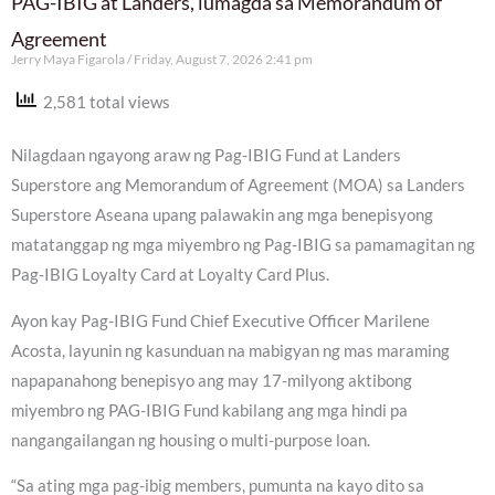
PAG-IBIG at Landers, lumagda sa Memorandum of
Agreement
Jerry Maya Figarola
Friday, August 7, 2026 2:41 pm
2,581 total views
Nilagdaan ngayong araw ng Pag-IBIG Fund at Landers
Superstore ang Memorandum of Agreement (MOA) sa Landers
Superstore Aseana upang palawakin ang mga benepisyong
matatanggap ng mga miyembro ng Pag-IBIG sa pamamagitan ng
Pag-IBIG Loyalty Card at Loyalty Card Plus.
Ayon kay Pag-IBIG Fund Chief Executive Officer Marilene
Acosta, layunin ng kasunduan na mabigyan ng mas maraming
napapanahong benepisyo ang may 17-milyong aktibong
miyembro ng PAG-IBIG Fund kabilang ang mga hindi pa
nangangailangan ng housing o multi-purpose loan.
“Sa ating mga pag-ibig members, pumunta na kayo dito sa