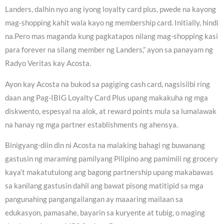
Landers, dalhin nyo ang iyong loyalty card plus, pwede na kayong
mag-shopping kahit wala kayo ng membership card. Initially, hindi
na.Pero mas maganda kung pagkatapos nilang mag-shopping kasi
para forever na silang member ng Landers,” ayon sa panayam ng
Radyo Veritas kay Acosta.
Ayon kay Acosta na bukod sa pagiging cash card, nagsisilbi ring
daan ang Pag-IBIG Loyalty Card Plus upang makakuha ng mga
diskwento, espesyal na alok, at reward points mula sa lumalawak
na hanay ng mga partner establishments ng ahensya.
Binigyang-diin din ni Acosta na malaking bahagi ng buwanang
gastusin ng maraming pamilyang Pilipino ang pamimili ng grocery
kaya’t makatutulong ang bagong partnership upang makabawas
sa kanilang gastusin dahil ang bawat pisong matitipid sa mga
pangunahing pangangailangan ay maaaring mailaan sa
edukasyon, pamasahe, bayarin sa kuryente at tubig, o maging