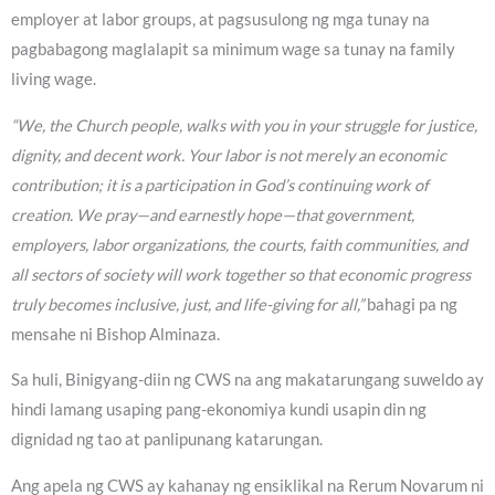
employer at labor groups, at pagsusulong ng mga tunay na
pagbabagong maglalapit sa minimum wage sa tunay na family
living wage.
“We, the Church people, walks with you in your struggle for justice,
dignity, and decent work. Your labor is not merely an economic
contribution; it is a participation in God’s continuing work of
creation. We pray—and earnestly hope—that government,
employers, labor organizations, the courts, faith communities, and
all sectors of society will work together so that economic progress
truly becomes inclusive, just, and life-giving for all,”
bahagi pa ng
mensahe ni Bishop Alminaza.
Sa huli, Binigyang-diin ng CWS na ang makatarungang suweldo ay
hindi lamang usaping pang-ekonomiya kundi usapin din ng
dignidad ng tao at panlipunang katarungan.
Ang apela ng CWS ay kahanay ng ensiklikal na Rerum Novarum ni