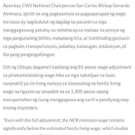
Ayon kay CWS National Chairperson San Carlos Bishop Gerardo
Alminaza, iginiit na ang pagkaantala sa pagpapatupad ng wage
increase ay nagdudulot ng dagdag na pasanin sa mga
manggagawang patuloy na nahaharap sa mataas na presyo ng
mga pangunahing bilihin, mababang kita, at tumitinding gastusin
sa pagkain, transportasyon, pabahay, kalusugan, edukasyon, at
iba pang pangangailangan.
Giit ng Obispo, bagama’t kabilang ang 85-pesos wage adjustment
sa pinakamalalaking wage hike sa mga nakalipas na taon,
nananatili pa rin itong malayo sa isinusulong na family living
wage na ngayon ay umaabot na sa 1,300-pesos upang
masuportahan ng isang manggagawa ang sarili o pamilyang may
limang miyembro.
“Even with the full adjustment, the NCR minimum wage remains
significantly below the estimated family living wage, which studies