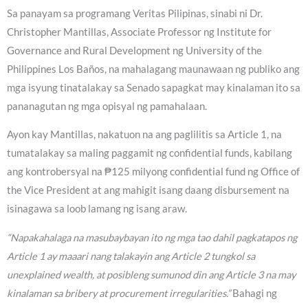
Sa panayam sa programang Veritas Pilipinas, sinabi ni Dr.
Christopher Mantillas, Associate Professor ng Institute for
Governance and Rural Development ng University of the
Philippines Los Baños, na mahalagang maunawaan ng publiko ang
mga isyung tinatalakay sa Senado sapagkat may kinalaman ito sa
pananagutan ng mga opisyal ng pamahalaan.
Ayon kay Mantillas, nakatuon na ang paglilitis sa Article 1, na
tumatalakay sa maling paggamit ng confidential funds, kabilang
ang kontrobersyal na ₱125 milyong confidential fund ng Office of
the Vice President at ang mahigit isang daang disbursement na
isinagawa sa loob lamang ng isang araw.
“Napakahalaga na masubaybayan ito ng mga tao dahil pagkatapos ng
Article 1 ay maaari nang talakayin ang Article 2 tungkol sa
unexplained wealth, at posibleng sumunod din ang Article 3 na may
kinalaman sa bribery at procurement irregularities.”
Bahagi ng