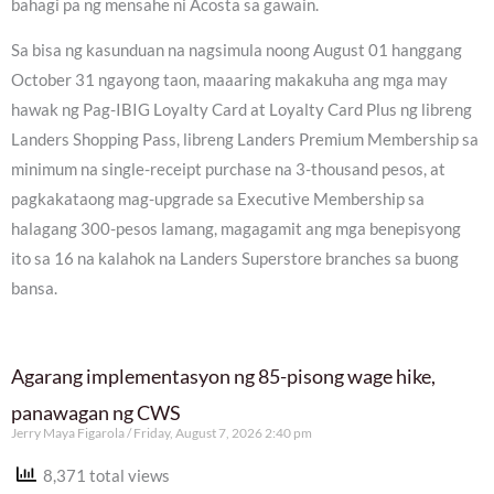
bahagi pa ng mensahe ni Acosta sa gawain.
Sa bisa ng kasunduan na nagsimula noong August 01 hanggang
October 31 ngayong taon, maaaring makakuha ang mga may
hawak ng Pag-IBIG Loyalty Card at Loyalty Card Plus ng libreng
Landers Shopping Pass, libreng Landers Premium Membership sa
minimum na single-receipt purchase na 3-thousand pesos, at
pagkakataong mag-upgrade sa Executive Membership sa
halagang 300-pesos lamang, magagamit ang mga benepisyong
ito sa 16 na kalahok na Landers Superstore branches sa buong
bansa.
Agarang implementasyon ng 85-pisong wage hike,
panawagan ng CWS
Jerry Maya Figarola
Friday, August 7, 2026 2:40 pm
8,371 total views