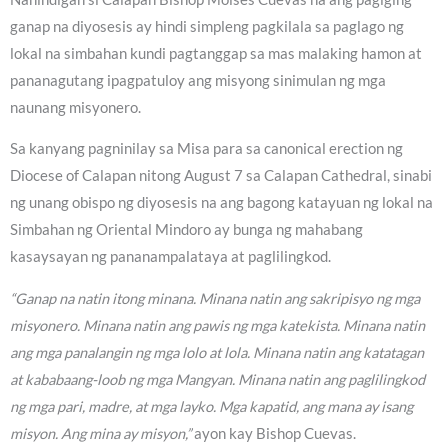
ganap na diyosesis ay hindi simpleng pagkilala sa paglago ng
lokal na simbahan kundi pagtanggap sa mas malaking hamon at
pananagutang ipagpatuloy ang misyong sinimulan ng mga
naunang misyonero.
Sa kanyang pagninilay sa Misa para sa canonical erection ng
Diocese of Calapan nitong August 7 sa Calapan Cathedral, sinabi
ng unang obispo ng diyosesis na ang bagong katayuan ng lokal na
Simbahan ng Oriental Mindoro ay bunga ng mahabang
kasaysayan ng pananampalataya at paglilingkod.
“Ganap na natin itong minana. Minana natin ang sakripisyo ng mga
misyonero. Minana natin ang pawis ng mga katekista. Minana natin
ang mga panalangin ng mga lolo at lola. Minana natin ang katatagan
at kababaang-loob ng mga Mangyan. Minana natin ang paglilingkod
ng mga pari, madre, at mga layko. Mga kapatid, ang mana ay isang
misyon. Ang mina ay misyon,”
ayon kay Bishop Cuevas.