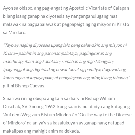
Ayon sa obispo, ang pag-angat ng Apostolic Vicariate of Calapan
bilang isang ganap na diyosesis ay nangangahulugang mas
malawak na pagpapalawak at pagpapaigting ng misyon ni Kristo
sa Mindoro.
“Tayo ay naging diyosesis upang lalo pang palawakin ang misyon ni
Kristo—palalimin ang pananampalataya; paglingkuran ang
mahihirap; ihain ang kabataan; samahan ang mga Mangyan;
ipagtanggol ang dignidad ng bawat tao at ng pamilya; itaguyod ang
katarungan at kapayapaan; at pangalagaan ang ating iisang tahanan,”
giit ni Bishop Cuevas.
Sinariwa rin ng obispo ang tala sa diary ni Bishop William
Duschak, SVD noong 1962, kung saan isinulat niya ang katagang
“Auf dem Weg zum Bistum Mindoro” o “On the way to the Diocese
of Mindoro” na aniya’y sa kasalukuyan ay ganap nang natupad
makalipas ang mahigit anim na dekada.