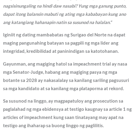
nagsisinungaling na hindi daw nasabi? Yung mga ganung punto,
dapat itong balansin mabuti ng ating mga kababayan kung ano
ang katangiang hahanapin natin sa susunod na halalan.”
Iginiit ng dating mambabatas ng Surigao del Norte na dapat
maging pangunahing batayan sa pagpili ng mga lider ang
integridad, kredibilidad at paninindigan sa katotohanan.
Gayunman, ang magiging hatol sa impeachment trial ay nasa
mga Senator-Judge, habang ang magiging pasya ng mga
botante sa 2028 ay nakasalalay sa kanilang sariling pagsusuri
sa mga kandidato at sa kanilang mga plataporma at rekord.
Sa susunod na linggo, ay magpapatuloy ang prosecution sa
paglalahad ng mga ebidensya at testigo kaugnay sa article 1 ng
articles of impeachment kung saan tinatayang may apat na
testigo ang ihaharap sa buong linggo ng paglilitis.