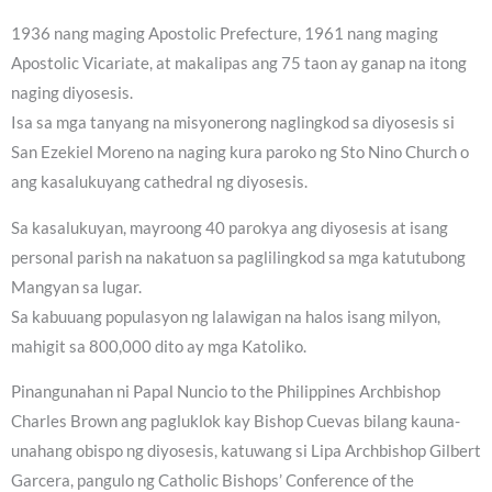
1936 nang maging Apostolic Prefecture, 1961 nang maging
Apostolic Vicariate, at makalipas ang 75 taon ay ganap na itong
naging diyosesis.
Isa sa mga tanyang na misyonerong naglingkod sa diyosesis si
San Ezekiel Moreno na naging kura paroko ng Sto Nino Church o
ang kasalukuyang cathedral ng diyosesis.
Sa kasalukuyan, mayroong 40 parokya ang diyosesis at isang
personal parish na nakatuon sa paglilingkod sa mga katutubong
Mangyan sa lugar.
Sa kabuuang populasyon ng lalawigan na halos isang milyon,
mahigit sa 800,000 dito ay mga Katoliko.
Pinangunahan ni Papal Nuncio to the Philippines Archbishop
Charles Brown ang pagluklok kay Bishop Cuevas bilang kauna-
unahang obispo ng diyosesis, katuwang si Lipa Archbishop Gilbert
Garcera, pangulo ng Catholic Bishops’ Conference of the