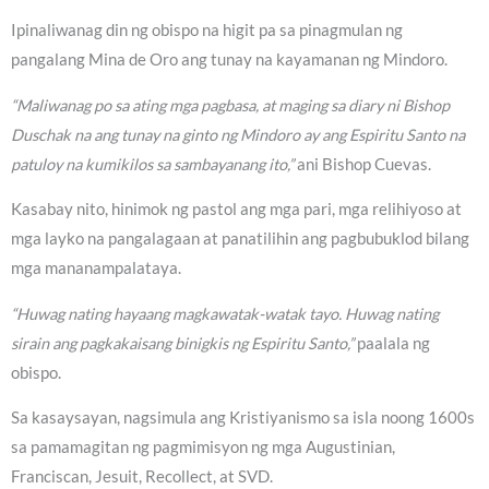
Ipinaliwanag din ng obispo na higit pa sa pinagmulan ng
pangalang Mina de Oro ang tunay na kayamanan ng Mindoro.
“Maliwanag po sa ating mga pagbasa, at maging sa diary ni Bishop
Duschak na ang tunay na ginto ng Mindoro ay ang Espiritu Santo na
patuloy na kumikilos sa sambayanang ito,”
ani Bishop Cuevas.
Kasabay nito, hinimok ng pastol ang mga pari, mga relihiyoso at
mga layko na pangalagaan at panatilihin ang pagbubuklod bilang
mga mananampalataya.
“Huwag nating hayaang magkawatak-watak tayo. Huwag nating
sirain ang pagkakaisang binigkis ng Espiritu Santo,”
paalala ng
obispo.
Sa kasaysayan, nagsimula ang Kristiyanismo sa isla noong 1600s
sa pamamagitan ng pagmimisyon ng mga Augustinian,
Franciscan, Jesuit, Recollect, at SVD.