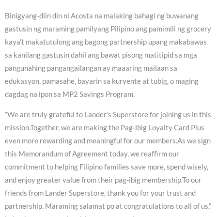
Binigyang-diin din ni Acosta na malaking bahagi ng buwanang
gastusin ng maraming pamilyang Pilipino ang pamimili ng grocery
kaya’t makatutulong ang bagong partnership upang makabawas
sa kanilang gastusin dahil ang bawat pisong matitipid sa mga
pangunahing pangangailangan ay maaaring mailaan sa
edukasyon, pamasahe, bayarin sa kuryente at tubig, o maging
dagdag na ipon sa MP2 Savings Program.
“We are truly grateful to Lander’s Superstore for joining us in this
mission.Together, we are making the Pag-ibig Loyalty Card Plus
even more rewarding and meaningful for our members.As we sign
this Memorandum of Agreement today, we reaffirm our
commitment to helping Filipino families save more, spend wisely,
and enjoy greater value from their pag-ibig membership.To our
friends from Lander Superstore, thank you for your trust and
partnership. Maraming salamat po at congratulations to all of us,”