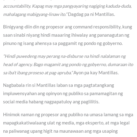
accountability. Kapag may mga pangyayaring nagiging kaduda-duda,
mahalagang mabigyang-linaw ito.”
Dagdag pa ni Mantillas.
Binigyang-diin din ng propesor ang command responsibility, kung
saan sinabi niyang hindi maaaring ihiwalay ang pananagutan ng
pinuno ng isang ahensya sa paggamit ng pondo ng gobyerno.
“Hindi puwedeng may perang na-disburse na hindi nalalaman ng
head of agency. Bago magamit ang pondo ng gobyerno, dumaraan ito
sa iba’t ibang proseso at pag-apruba.”
Ayon pa kay Mantillas.
Nagbabala rin si Mantillas laban sa mga pagtatangkang
impluwensyahan ang opinyon ng publiko sa pamamagitan ng
social media habang nagpapatuloy ang paglilitis.
Hinimok naman ng propesor ang publiko na umasa lamang sa mga
mapagkakatiwalaang ulat ng media, mga eksperto, at mga legal
na paliwanag upang higit na maunawaan ang mga usaping