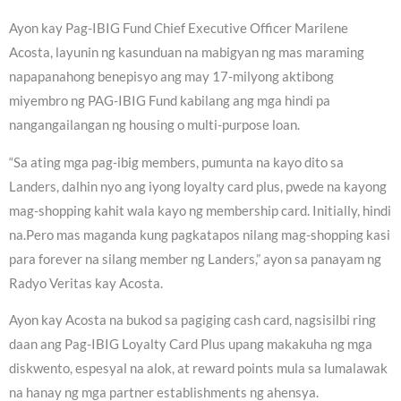
Ayon kay Pag-IBIG Fund Chief Executive Officer Marilene
Acosta, layunin ng kasunduan na mabigyan ng mas maraming
napapanahong benepisyo ang may 17-milyong aktibong
miyembro ng PAG-IBIG Fund kabilang ang mga hindi pa
nangangailangan ng housing o multi-purpose loan.
“Sa ating mga pag-ibig members, pumunta na kayo dito sa
Landers, dalhin nyo ang iyong loyalty card plus, pwede na kayong
mag-shopping kahit wala kayo ng membership card. Initially, hindi
na.Pero mas maganda kung pagkatapos nilang mag-shopping kasi
para forever na silang member ng Landers,” ayon sa panayam ng
Radyo Veritas kay Acosta.
Ayon kay Acosta na bukod sa pagiging cash card, nagsisilbi ring
daan ang Pag-IBIG Loyalty Card Plus upang makakuha ng mga
diskwento, espesyal na alok, at reward points mula sa lumalawak
na hanay ng mga partner establishments ng ahensya.