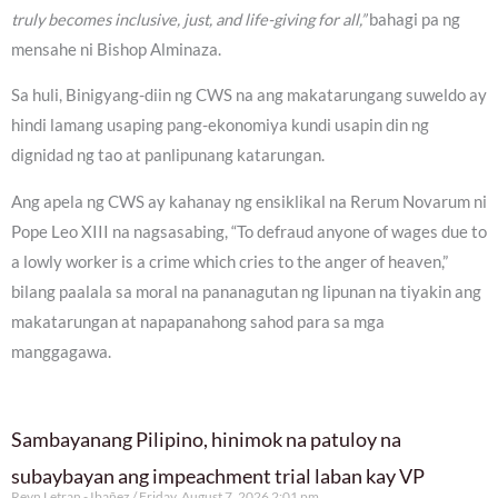
truly becomes inclusive, just, and life-giving for all,”
bahagi pa ng
mensahe ni Bishop Alminaza.
Sa huli, Binigyang-diin ng CWS na ang makatarungang suweldo ay
hindi lamang usaping pang-ekonomiya kundi usapin din ng
dignidad ng tao at panlipunang katarungan.
Ang apela ng CWS ay kahanay ng ensiklikal na Rerum Novarum ni
Pope Leo XIII na nagsasabing, “To defraud anyone of wages due to
a lowly worker is a crime which cries to the anger of heaven,”
bilang paalala sa moral na pananagutan ng lipunan na tiyakin ang
makatarungan at napapanahong sahod para sa mga
manggagawa.
Sambayanang Pilipino, hinimok na patuloy na
subaybayan ang impeachment trial laban kay VP
Reyn Letran - Ibañez
Friday, August 7, 2026 2:01 pm