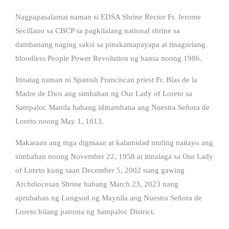
Nagpapasalamat naman si EDSA Shrine Rector Fr. Jerome
Secillano sa CBCP sa pagkilalang national shrine sa
dambanang naging saksi sa pinakamapayapa at tinaguriang
bloodless People Power Revolution ng bansa noong 1986.
Itinatag naman ni Spanish Franciscan priest Fr. Blas de la
Madre de Dios ang simbahan ng Our Lady of Loreto sa
Sampaloc Manila habang idinambana ang Nuestra Señora de
Loreto noong May 1, 1613.
Makaraan ang mga digmaan at kalamidad muling naitayo ang
simbahan noong November 22, 1958 at itinalaga sa Our Lady
of Loreto kung saan December 5, 2002 nang gawing
Archdiocesan Shrine habang March 23, 2023 nang
aprubahan ng Lungsod ng Maynila ang Nuestra Señora de
Loreto bilang patrona ng Sampaloc District.