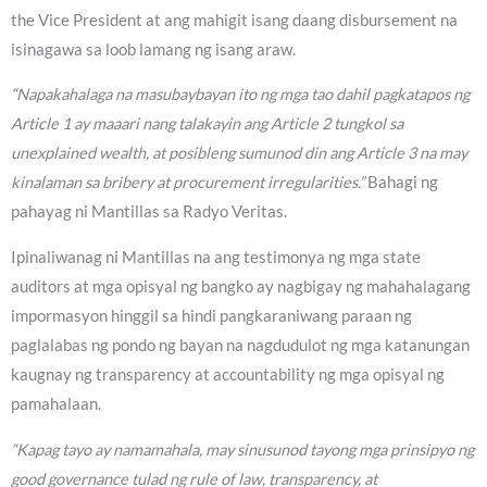
the Vice President at ang mahigit isang daang disbursement na
isinagawa sa loob lamang ng isang araw.
“Napakahalaga na masubaybayan ito ng mga tao dahil pagkatapos ng
Article 1 ay maaari nang talakayin ang Article 2 tungkol sa
unexplained wealth, at posibleng sumunod din ang Article 3 na may
kinalaman sa bribery at procurement irregularities.”
Bahagi ng
pahayag ni Mantillas sa Radyo Veritas.
Ipinaliwanag ni Mantillas na ang testimonya ng mga state
auditors at mga opisyal ng bangko ay nagbigay ng mahahalagang
impormasyon hinggil sa hindi pangkaraniwang paraan ng
paglalabas ng pondo ng bayan na nagdudulot ng mga katanungan
kaugnay ng transparency at accountability ng mga opisyal ng
pamahalaan.
“Kapag tayo ay namamahala, may sinusunod tayong mga prinsipyo ng
good governance tulad ng rule of law, transparency, at