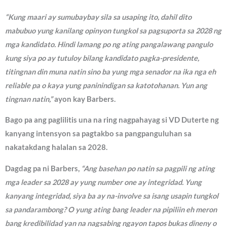
“Kung maari ay sumubaybay sila sa usaping ito, dahil dito
mabubuo yung kanilang opinyon tungkol sa pagsuporta sa 2028 ng
mga kandidato. Hindi lamang po ng ating pangalawang pangulo
kung siya po ay tutuloy bilang kandidato pagka-presidente,
titingnan din muna natin sino ba yung mga senador na ika nga eh
reliable pa o kaya yung paninindigan sa katotohanan. Yun ang
tingnan natin,”
ayon kay Barbers.
Bago pa ang paglilitis una na ring nagpahayag si VD Duterte ng
kanyang intensyon sa pagtakbo sa pangpanguluhan sa
nakatakdang halalan sa 2028.
Dagdag pa ni Barbers,
“Ang basehan po natin sa pagpili ng ating
mga leader sa 2028 ay yung number one ay integridad. Yung
kanyang integridad, siya ba ay na-involve sa isang usapin tungkol
sa pandarambong? O yung ating bang leader na pipiliin eh meron
bang kredibilidad yan na nagsabing ngayon tapos bukas dineny o