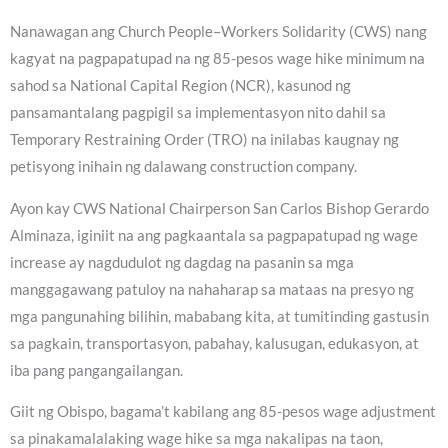
Nanawagan ang Church People–Workers Solidarity (CWS) nang
kagyat na pagpapatupad na ng 85-pesos wage hike minimum na
sahod sa National Capital Region (NCR), kasunod ng
pansamantalang pagpigil sa implementasyon nito dahil sa
Temporary Restraining Order (TRO) na inilabas kaugnay ng
petisyong inihain ng dalawang construction company.
Ayon kay CWS National Chairperson San Carlos Bishop Gerardo
Alminaza, iginiit na ang pagkaantala sa pagpapatupad ng wage
increase ay nagdudulot ng dagdag na pasanin sa mga
manggagawang patuloy na nahaharap sa mataas na presyo ng
mga pangunahing bilihin, mababang kita, at tumitinding gastusin
sa pagkain, transportasyon, pabahay, kalusugan, edukasyon, at
iba pang pangangailangan.
Giit ng Obispo, bagama’t kabilang ang 85-pesos wage adjustment
sa pinakamalalaking wage hike sa mga nakalipas na taon,