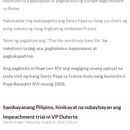
nakatuon sa kapayapaan at pagkakaisa ng Europe bago bumalik
sa Rome.
Nakatakda ring makipagkita ang Santo Papa sa ilang survivors ng
pang-aabuso ng ilang lingkod ng simbahan France.
Tema ng pagdalaw ang
“That the world may have life,”
na
nakatuon sa pag-asa, pagkakaisa, kapayapaan at
pagkakapatiran.
Ang pagbisita ni Pope Leo XIV ang magiging unang opisyal na
state visit ng isang Santo Papa sa France mula nang bumisita si
Pope Benedict XVI noong 2008.
Sambayanang Pilipino, hinikayat na subaybayan ang
impeachment trial ni VP Duterte
Marian Pulgo
Saturday, August 8, 2026 7:10 pm