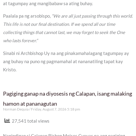
at tagumpay ang mangibabaw sa ating buhay.
Paalala pa ng arsobispo,
“We are all just passing through this world.
This life is not our final destination. If we spend all our time
collecting things that cannot last, we may forget to seek the One
who lasts forever.”
Sinabi ni Archbishop Uy na ang pinakamahalagang tagumpay ay
ang buhay na puno ng pagmamahal at nananatiling tapat kay
Kristo.
Pagiging ganap na diyosesis ng Calapan, isang malaking
hamon at pananagutan
Norman Dequia
Friday, August 7, 2026 5:18 pm
27,541 total views
Nanindigan si Calapan Bishop Moises Cuevas na ang pagiging