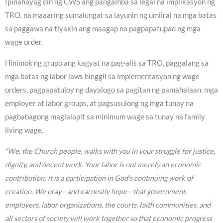
Ipinahayag din ng CWS ang pangamba sa legal na implikasyon ng
TRO, na maaaring sumalungat sa layunin ng umiiral na mga batas
sa paggawa na tiyakin ang maagap na pagpapatupad ng mga
wage order.
Hinimok ng grupo ang kagyat na pag-alis sa TRO, paggalang sa
mga batas ng labor laws hinggil sa implementasyon ng wage
orders, pagpapatuloy ng dayalogo sa pagitan ng pamahalaan, mga
employer at labor groups, at pagsusulong ng mga tunay na
pagbabagong maglalapit sa minimum wage sa tunay na family
living wage.
“We, the Church people, walks with you in your struggle for justice,
dignity, and decent work. Your labor is not merely an economic
contribution; it is a participation in God’s continuing work of
creation. We pray—and earnestly hope—that government,
employers, labor organizations, the courts, faith communities, and
all sectors of society will work together so that economic progress