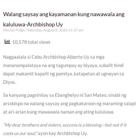
Walang saysay ang kayamanan kung nawawala ang
kaluluwa-Archbishop Uy
Marian Pulgo
Saturday, August 8, 2026 11:37 am
10,578 total views
Nagpaalala si Cebu Archbishop Alberto Uy sa mga
mananampalataya na ang tagumpay ay biyaya, subalit hindi
dapat makamit kapalit ng pamilya, katapatan at ugnayan sa
Diyos.
Sa kanyang pagninilay sa Ebanghelyo ni San Mateo, sinabi ng
arsobispo na walang saysay ang pagkakaroon ng maraming salapi
at ari-arian kung mawawala naman ang ating kaluluwa.
“My dear brothers and sisters, success is a blessing—but not if it
costs us our soul,”
ayon kay Archbishop Uy.