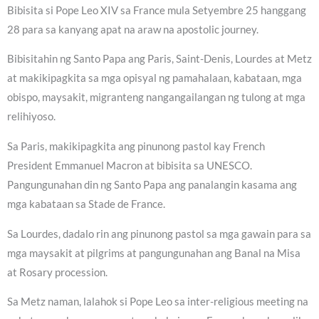
Bibisita si Pope Leo XIV sa France mula Setyembre 25 hanggang
28 para sa kanyang apat na araw na apostolic journey.
Bibisitahin ng Santo Papa ang Paris, Saint-Denis, Lourdes at Metz
at makikipagkita sa mga opisyal ng pamahalaan, kabataan, mga
obispo, maysakit, migranteng nangangailangan ng tulong at mga
relihiyoso.
Sa Paris, makikipagkita ang pinunong pastol kay French
President Emmanuel Macron at bibisita sa UNESCO.
Pangungunahan din ng Santo Papa ang panalangin kasama ang
mga kabataan sa Stade de France.
Sa Lourdes, dadalo rin ang pinunong pastol sa mga gawain para sa
mga maysakit at pilgrims at pangungunahan ang Banal na Misa
at Rosary procession.
Sa Metz naman, lalahok si Pope Leo sa inter-religious meeting na