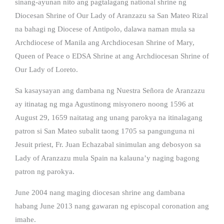
sinang-ayunan nito ang pagtalagang national shrine ng
Diocesan Shrine of Our Lady of Aranzazu sa San Mateo Rizal
na bahagi ng Diocese of Antipolo, dalawa naman mula sa
Archdiocese of Manila ang Archdiocesan Shrine of Mary,
Queen of Peace o EDSA Shrine at ang Archdiocesan Shrine of
Our Lady of Loreto.
Sa kasaysayan ang dambana ng Nuestra Señora de Aranzazu
ay itinatag ng mga Agustinong misyonero noong 1596 at
August 29, 1659 naitatag ang unang parokya na itinalagang
patron si San Mateo subalit taong 1705 sa pangunguna ni
Jesuit priest, Fr. Juan Echazabal sinimulan ang debosyon sa
Lady of Aranzazu mula Spain na kalauna’y naging bagong
patron ng parokya.
June 2004 nang maging diocesan shrine ang dambana
habang June 2013 nang gawaran ng episcopal coronation ang
imahe.