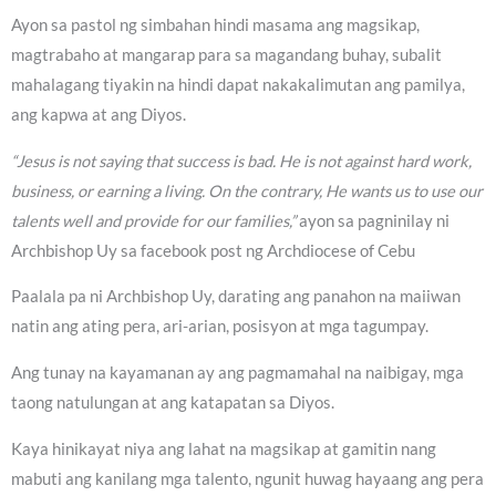
Ayon sa pastol ng simbahan hindi masama ang magsikap,
magtrabaho at mangarap para sa magandang buhay, subalit
mahalagang tiyakin na hindi dapat nakakalimutan ang pamilya,
ang kapwa at ang Diyos.
“Jesus is not saying that success is bad. He is not against hard work,
business, or earning a living. On the contrary, He wants us to use our
talents well and provide for our families,”
ayon sa pagninilay ni
Archbishop Uy sa facebook post ng Archdiocese of Cebu
Paalala pa ni Archbishop Uy, darating ang panahon na maiiwan
natin ang ating pera, ari-arian, posisyon at mga tagumpay.
Ang tunay na kayamanan ay ang pagmamahal na naibigay, mga
taong natulungan at ang katapatan sa Diyos.
Kaya hinikayat niya ang lahat na magsikap at gamitin nang
mabuti ang kanilang mga talento, ngunit huwag hayaang ang pera