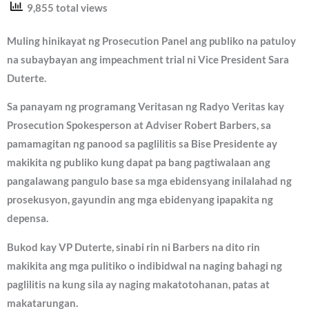
9,855 total views
Muling hinikayat ng Prosecution Panel ang publiko na patuloy
na subaybayan ang impeachment trial ni Vice President Sara
Duterte.
Sa panayam ng programang Veritasan ng Radyo Veritas kay
Prosecution Spokesperson at Adviser Robert Barbers, sa
pamamagitan ng panood sa paglilitis sa Bise Presidente ay
makikita ng publiko kung dapat pa bang pagtiwalaan ang
pangalawang pangulo base sa mga ebidensyang inilalahad ng
prosekusyon, gayundin ang mga ebidenyang ipapakita ng
depensa.
Bukod kay VP Duterte, sinabi rin ni Barbers na dito rin
makikita ang mga pulitiko o indibidwal na naging bahagi ng
paglilitis na kung sila ay naging makatotohanan, patas at
makatarungan.