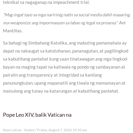
teknikal sa nagaganap na impeachment trial.
“Mag-ingat tayo sa mga naririnig natin sa social media dahil maaaring
ma-weaponize ang impormasyon sa labas ng legal na proseso.
” Ani
Mantillas.
Sa bahagi ng Simbahang Katolika, ang mabuting pamamahala ay
dapat na nakaugat sa katotohanan, pananagutan, at paglilingkod
sa kabutihang panlahat kung saan tinatawagan ang mga lingkod-
bayan na maging tapat na katiwala ng pondo ng sambayanan at
pairalin ang transparency at integridad sa kanilang
panunungkulan, upang mapanatili ang tiwala ng mamamayan at
maisulong ang tunay na katarungan at kabutihang panlahat.
Pope Leo XIV, balik Vatican na
Reyn Letran - Ibañez
Friday, August 7, 2026 10:50 am