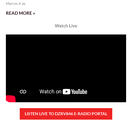
Rev. Fr. Anton CT Pascual
TUNAY NA KALAGAYAN NG BANSA
Saturday, August 8, 2026 7:00 am
7:00 am
42,525 total views
42,525 total views Kapanalig, sa ikalimang SONA ng Pangulong Ferdinand
Marcos Jr., idinetalye nito ang maraming accomplishment ng administrasyon.
Pero, nakalimutan ni PBBM na i-ulat sa
READ MORE »
CONFIDENTIAL FUND
Friday, August 7, 2026 7:00 am
7:00 am
107,263 total views
107,263 total views Kapanalig, sa impeachment trial ni Vice President Sara
Duterte, naging malinaw sa madlang bayan na ang “confidential fund” ay isang
public fund o