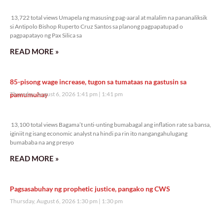
13,722 total views
13,722 total views Umapela ng masusing pag-aaral at malalim na pananaliksik
si Antipolo Bishop Ruperto Cruz Santos sa planong pagpapatupad o
pagpapatayo ng Pax Silica sa
READ MORE »
85-pisong wage increase, tugon sa tumataas na gastusin sa
pamumuhay
Thursday, August 6, 2026 1:41 pm
1:41 pm
13,100 total views
13,100 total views Bagama’t unti-unting bumabagal ang inflation rate sa bansa,
iginiit ng isang economic analyst na hindi pa rin ito nangangahulugang
bumababa na ang presyo
READ MORE »
Pagsasabuhay ng prophetic justice, pangako ng CWS
Thursday, August 6, 2026 1:30 pm
1:30 pm
8,320 total views