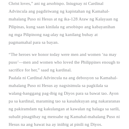
Christ loves,” ani ng arsobispo. Iniugnay ni Cardinal
Advincula ang pagdiriwang ng kapistahan ng Kamahal-
mahalang Puso ni Hesus at ng ika-128 Araw ng Kalayaan ng
Pilipinas, kung saan kinilala ng arsobispo ang kabayanihan
ng mga Pilipinong nag-alay ng kanilang buhay at
pagmamahal para sa bayan.
“The heroes we honor today were men and women ‘na may
puso’—men and women who loved the Philippines enough to
sacrifice for her,” saad ng kardinal.
Paalala ni Cardinal Advincula na ang debosyon sa Kamahal-
mahalang Puso ni Hesus ay nagsisimula sa pagkilala sa
walang-hanggang pag-ibig ng Diyos para sa bawat tao. Ayon
pa sa kardinal, maraming tao sa kasalukuyan ang nakararanas
ng pakiramdam ng kakulangan at kawalan ng halaga sa sarili,
subalit pinagtibay ng mensahe ng Kamahal-mahalang Puso ni
Hesus na ang bawat isa ay iniibig at pinili ng Diyos.