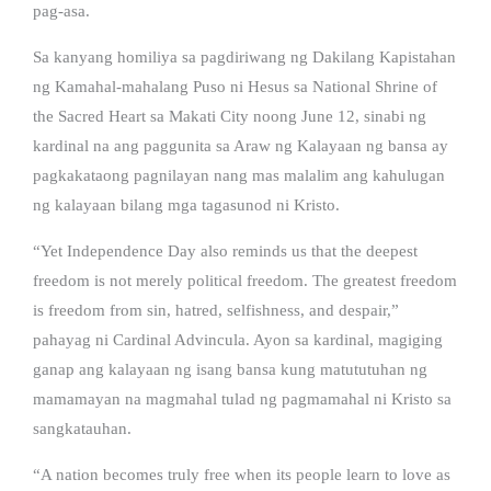
pag-asa.
Sa kanyang homiliya sa pagdiriwang ng Dakilang Kapistahan
ng Kamahal-mahalang Puso ni Hesus sa National Shrine of
the Sacred Heart sa Makati City noong June 12, sinabi ng
kardinal na ang paggunita sa Araw ng Kalayaan ng bansa ay
pagkakataong pagnilayan nang mas malalim ang kahulugan
ng kalayaan bilang mga tagasunod ni Kristo.
“Yet Independence Day also reminds us that the deepest
freedom is not merely political freedom. The greatest freedom
is freedom from sin, hatred, selfishness, and despair,”
pahayag ni Cardinal Advincula. Ayon sa kardinal, magiging
ganap ang kalayaan ng isang bansa kung matututuhan ng
mamamayan na magmahal tulad ng pagmamahal ni Kristo sa
sangkatauhan.
“A nation becomes truly free when its people learn to love as