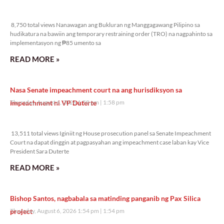
8,750 total views
8,750 total views Nanawagan ang Bukluran ng Manggagawang Pilipino sa
hudikatura na bawiin ang temporary restraining order (TRO) na nagpahinto sa
implementasyon ng ₱85 umento sa
READ MORE »
Nasa Senate impeachment court na ang hurisdiksyon sa
impeachment ni VP Duterte
Thursday, August 6, 2026 1:58 pm
1:58 pm
13,511 total views
13,511 total views Iginiit ng House prosecution panel sa Senate Impeachment
Court na dapat dinggin at pagpasyahan ang impeachment case laban kay Vice
President Sara Duterte
READ MORE »
Bishop Santos, nagbabala sa matinding panganib ng Pax Silica
project
Thursday, August 6, 2026 1:54 pm
1:54 pm