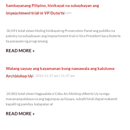
Sambayanang Pilipino, hinikayat na subaybayan ang
impeachment trial ni VP Duterte
Saturday, August 8, 2026 7:10 pm
7:10 pm
30,091 total views
30,091 total views Muling hinikayat ng Prosecution Panel ang publiko na
patuloy na subaybayan ang impeachment trial ni Vice President Sara Duterte.
Sa panayam ng programang
READ MORE »
Walang saysay ang kayamanan kung nawawala ang kaluluwa-
Archbishop Uy
Saturday, August 8, 2026 11:37 am
11:37 am
20,802 total views
20,802 total views Nagpaalala si Cebu Archbishop Alberto Uy sa mga
mananampalataya na ang tagumpay ay biyaya, subalit hindi dapat makamit
kapalit ng pamilya, katapatan at
READ MORE »