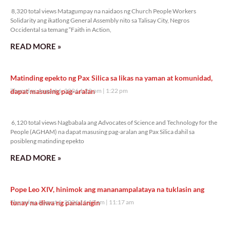
8,320 total views Matagumpay na naidaos ng Church People Workers
Solidarity ang ikatlong General Assembly nito sa Talisay City, Negros
Occidental sa temang “Faith in Action,
READ MORE »
Matinding epekto ng Pax Silica sa likas na yaman at komunidad,
dapat masusing pag-aralan
Thursday, August 6, 2026 1:22 pm
1:22 pm
6,120 total views
6,120 total views Nagbabala ang Advocates of Science and Technology for the
People (AGHAM) na dapat masusing pag-aralan ang Pax Silica dahil sa
posibleng matinding epekto
READ MORE »
Pope Leo XIV, hinimok ang mananampalataya na tuklasin ang
tunay na diwa ng panalangin
Thursday, August 6, 2026 11:17 am
11:17 am
13,458 total views