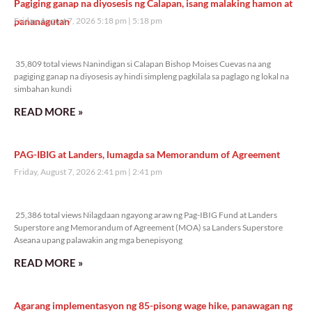
Pagiging ganap na diyosesis ng Calapan, isang malaking hamon at
pananagutan
Friday, August 7, 2026 5:18 pm
5:18 pm
35,809 total views
35,809 total views Nanindigan si Calapan Bishop Moises Cuevas na ang
pagiging ganap na diyosesis ay hindi simpleng pagkilala sa paglago ng lokal na
simbahan kundi
READ MORE »
PAG-IBIG at Landers, lumagda sa Memorandum of Agreement
Friday, August 7, 2026 2:41 pm
2:41 pm
25,386 total views
25,386 total views Nilagdaan ngayong araw ng Pag-IBIG Fund at Landers
Superstore ang Memorandum of Agreement (MOA) sa Landers Superstore
Aseana upang palawakin ang mga benepisyong
READ MORE »
Agarang implementasyon ng 85-pisong wage hike, panawagan ng