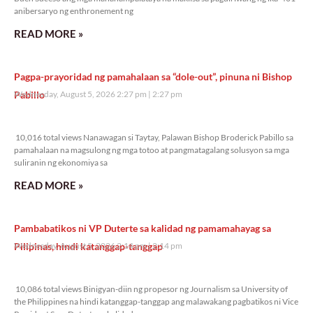
anibersaryo ng enthronement ng
READ MORE »
Pagpa-prayoridad ng pamahalaan sa “dole-out”, pinuna ni Bishop
Pabillo
Wednesday, August 5, 2026 2:27 pm
2:27 pm
10,016 total views
10,016 total views Nanawagan si Taytay, Palawan Bishop Broderick Pabillo sa
pamahalaan na magsulong ng mga totoo at pangmatagalang solusyon sa mga
suliranin ng ekonomiya sa
READ MORE »
Pambabatikos ni VP Duterte sa kalidad ng pamamahayag sa
Pilipinas, hindi katanggap-tanggap
Wednesday, August 5, 2026 2:14 pm
2:14 pm
10,086 total views
10,086 total views Binigyan-diin ng propesor ng Journalism sa University of
the Philippines na hindi katanggap-tanggap ang malawakang pagbatikos ni Vice