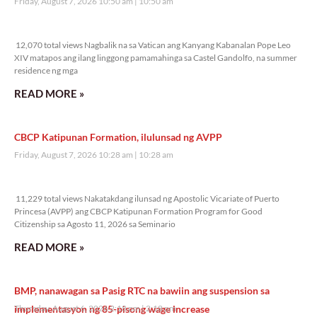
Friday, August 7, 2026 10:50 am
10:50 am
12,070 total views
12,070 total views Nagbalik na sa Vatican ang Kanyang Kabanalan Pope Leo
XIV matapos ang ilang linggong pamamahinga sa Castel Gandolfo, na summer
residence ng mga
READ MORE »
CBCP Katipunan Formation, ilulunsad ng AVPP
Friday, August 7, 2026 10:28 am
10:28 am
11,229 total views
11,229 total views Nakatakdang ilunsad ng Apostolic Vicariate of Puerto
Princesa (AVPP) ang CBCP Katipunan Formation Program for Good
Citizenship sa Agosto 11, 2026 sa Seminario
READ MORE »
BMP, nanawagan sa Pasig RTC na bawiin ang suspension sa
implementasyon ng 85-pisong wage increase
Thursday, August 6, 2026 2:18 pm
2:18 pm