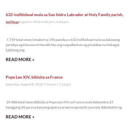
632-indibidwal mula sa San Isidro Labrador at Holy Family parish,
inilikas
Sunday, August 9, 2026 4:40 pm
4:40 pm
7,739 total views
7,739 total views Umabot sa 196 pamilya o 632 indibidwal mula sa dalawang
parokya ng Diocese of Novaliches ang naapektuhan ng pinalakas na Habagat,
kabilang ang
READ MORE »
Pope Leo XIV, bibisita sa France
Saturday, August 8, 2026 7:16 pm
7:16 pm
29,988 total views
29,988 total views Bibisita si Pope Leo XIV sa France mula Setyembre 25
hanggang 28 para sa kanyang apat na araw na apostolic journey. Bibisitahin ng
READ MORE »