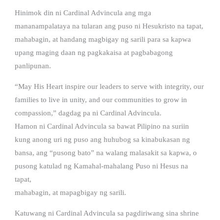
Hinimok din ni Cardinal Advincula ang mga
mananampalataya na tularan ang puso ni Hesukristo na tapat,
mahabagin, at handang magbigay ng sarili para sa kapwa
upang maging daan ng pagkakaisa at pagbabagong
panlipunan.
“May His Heart inspire our leaders to serve with integrity, our
families to live in unity, and our communities to grow in
compassion,” dagdag pa ni Cardinal Advincula.
Hamon ni Cardinal Advincula sa bawat Pilipino na suriin
kung anong uri ng puso ang huhubog sa kinabukasan ng
bansa, ang “pusong bato” na walang malasakit sa kapwa, o
pusong katulad ng Kamahal-mahalang Puso ni Hesus na
tapat,
mahabagin, at mapagbigay ng sarili.
Katuwang ni Cardinal Advincula sa pagdiriwang sina shrine