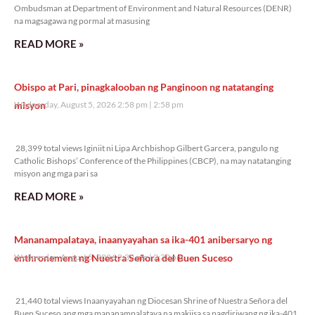
Ombudsman at Department of Environment and Natural Resources (DENR)
na magsagawa ng pormal at masusing
READ MORE »
Obispo at Pari, pinagkalooban ng Panginoon ng natatanging
misyon
Wednesday, August 5, 2026 2:58 pm
2:58 pm
28,399 total views
28,399 total views Iginiit ni Lipa Archbishop Gilbert Garcera, pangulo ng
Catholic Bishops’ Conference of the Philippines (CBCP), na may natatanging
misyon ang mga pari sa
READ MORE »
Mananampalataya, inaanyayahan sa ika-401 anibersaryo ng
enthronement ng Nuestra Señora del Buen Suceso
Wednesday, August 5, 2026 2:32 pm
2:32 pm
21,440 total views
21,440 total views Inaanyayahan ng Diocesan Shrine of Nuestra Señora del
Buen Suceso ang mga mananampalataya na makiisa sa pagdiriwang ng ika-401