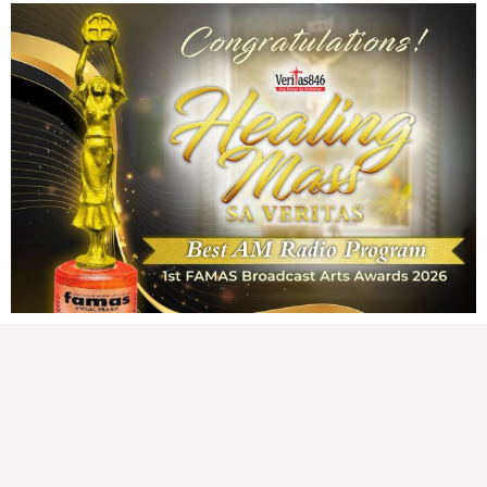
READ MORE »
Karapatan sa disenteng tahanan
Wednesday, August 5, 2026 7:00 am
7:00 am
176,657 total views
176,657 total views Mga Kapanalig, karapatan ng bawat tao ang magkaroon ng
disenteng tahanan. Para masabing disente, dapat itong sapat, ligtas, may
seguridad, at nagbibigay-daan sa
READ MORE »
Hindi nakatutuwang biro
Tuesday, August 4, 2026 7:00 am
7:00 am
207,436 total views
207,436 total views Mga Kapanalig, mabuti pa si Japanese Ambassador to the
Philippines na si Endo Kazuya, maraming pagpipiliang bahay dito sa Pilipinas.
Sa isang privilege