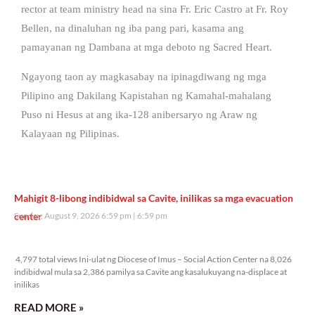
rector at team ministry head na sina Fr. Eric Castro at Fr. Roy
Bellen, na dinaluhan ng iba pang pari, kasama ang
pamayanan ng Dambana at mga deboto ng Sacred Heart.
Ngayong taon ay magkasabay na ipinagdiwang ng mga
Pilipino ang Dakilang Kapistahan ng Kamahal-mahalang
Puso ni Hesus at ang ika-128 anibersaryo ng Araw ng
Kalayaan ng Pilipinas.
Mahigit 8-libong indibidwal sa Cavite, inilikas sa mga evacuation
center
Sunday, August 9, 2026 6:59 pm
6:59 pm
4,797 total views
4,797 total views Ini-ulat ng Diocese of Imus – Social Action Center na 8,026
indibidwal mula sa 2,386 pamilya sa Cavite ang kasalukuyang na-displace at
inilikas
READ MORE »