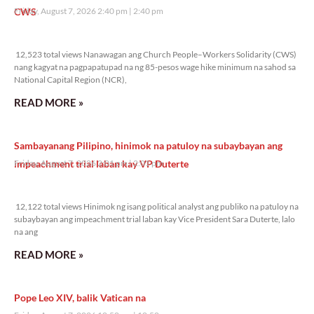
CWS
Friday, August 7, 2026 2:40 pm
2:40 pm
12,523 total views
12,523 total views Nanawagan ang Church People–Workers Solidarity (CWS)
nang kagyat na pagpapatupad na ng 85-pesos wage hike minimum na sahod sa
National Capital Region (NCR),
READ MORE »
Sambayanang Pilipino, hinimok na patuloy na subaybayan ang
impeachment trial laban kay VP Duterte
Friday, August 7, 2026 2:01 pm
2:01 pm
12,122 total views
12,122 total views Hinimok ng isang political analyst ang publiko na patuloy na
subaybayan ang impeachment trial laban kay Vice President Sara Duterte, lalo
na ang
READ MORE »
Pope Leo XIV, balik Vatican na