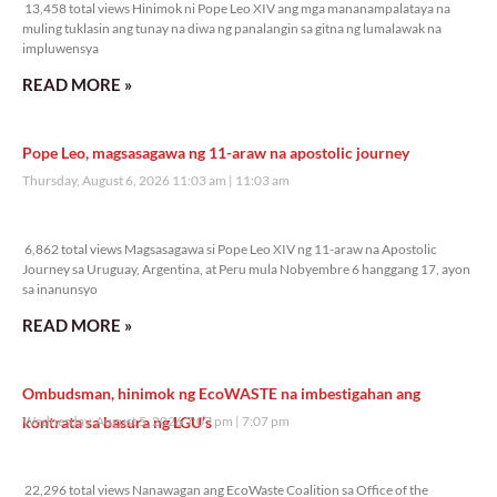
13,458 total views Hinimok ni Pope Leo XIV ang mga mananampalataya na
muling tuklasin ang tunay na diwa ng panalangin sa gitna ng lumalawak na
impluwensya
READ MORE »
Pope Leo, magsasagawa ng 11-araw na apostolic journey
Thursday, August 6, 2026 11:03 am
11:03 am
6,862 total views
6,862 total views Magsasagawa si Pope Leo XIV ng 11-araw na Apostolic
Journey sa Uruguay, Argentina, at Peru mula Nobyembre 6 hanggang 17, ayon
sa inanunsyo
READ MORE »
Ombudsman, hinimok ng EcoWASTE na imbestigahan ang
kontrata sa basura ng LGU’s
Wednesday, August 5, 2026 7:07 pm
7:07 pm
22,296 total views
22,296 total views Nanawagan ang EcoWaste Coalition sa Office of the