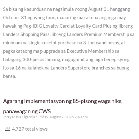
Sa bisa ng kasunduan na nagsimula noong August 01 hanggang
October 31 ngayong taon, maaaring makakuha ang mga may
hawak ng Pag-IBIG Loyalty Card at Loyalty Card Plus ng libreng
Landers Shopping Pass, libreng Landers Premium Membership sa
minimum na single-receipt purchase na 3-thousand pesos, at
pagkakataong mag-upgrade sa Executive Membership sa
halagang 300-pesos lamang, magagamit ang mga benepisyong
ito sa 16 na kalahok na Landers Superstore branches sa buong
bansa.
Agarang implementasyon ng 85-pisong wage hike,
panawagan ng CWS
Jerry Maya Figarola
Friday, August 7, 2026 2:40 pm
4,727 total views