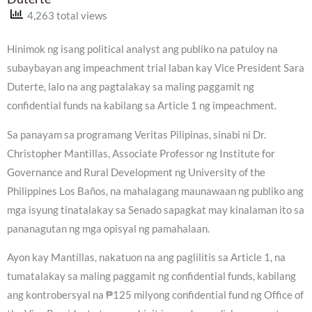
4,263 total views
Hinimok ng isang political analyst ang publiko na patuloy na
subaybayan ang impeachment trial laban kay Vice President Sara
Duterte, lalo na ang pagtalakay sa maling paggamit ng
confidential funds na kabilang sa Article 1 ng impeachment.
Sa panayam sa programang Veritas Pilipinas, sinabi ni Dr.
Christopher Mantillas, Associate Professor ng Institute for
Governance and Rural Development ng University of the
Philippines Los Baños, na mahalagang maunawaan ng publiko ang
mga isyung tinatalakay sa Senado sapagkat may kinalaman ito sa
pananagutan ng mga opisyal ng pamahalaan.
Ayon kay Mantillas, nakatuon na ang paglilitis sa Article 1, na
tumatalakay sa maling paggamit ng confidential funds, kabilang
ang kontrobersyal na ₱125 milyong confidential fund ng Office of