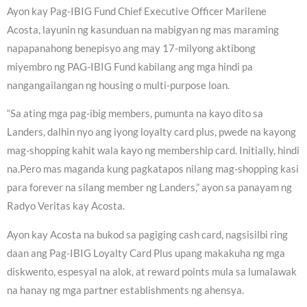
Ayon kay Pag-IBIG Fund Chief Executive Officer Marilene
Acosta, layunin ng kasunduan na mabigyan ng mas maraming
napapanahong benepisyo ang may 17-milyong aktibong
miyembro ng PAG-IBIG Fund kabilang ang mga hindi pa
nangangailangan ng housing o multi-purpose loan.
“Sa ating mga pag-ibig members, pumunta na kayo dito sa
Landers, dalhin nyo ang iyong loyalty card plus, pwede na kayong
mag-shopping kahit wala kayo ng membership card. Initially, hindi
na.Pero mas maganda kung pagkatapos nilang mag-shopping kasi
para forever na silang member ng Landers,” ayon sa panayam ng
Radyo Veritas kay Acosta.
Ayon kay Acosta na bukod sa pagiging cash card, nagsisilbi ring
daan ang Pag-IBIG Loyalty Card Plus upang makakuha ng mga
diskwento, espesyal na alok, at reward points mula sa lumalawak
na hanay ng mga partner establishments ng ahensya.