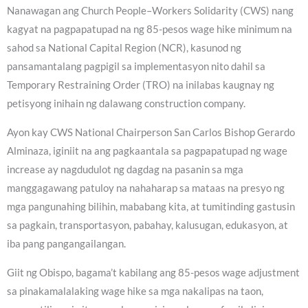
Nanawagan ang Church People–Workers Solidarity (CWS) nang
kagyat na pagpapatupad na ng 85-pesos wage hike minimum na
sahod sa National Capital Region (NCR), kasunod ng
pansamantalang pagpigil sa implementasyon nito dahil sa
Temporary Restraining Order (TRO) na inilabas kaugnay ng
petisyong inihain ng dalawang construction company.
Ayon kay CWS National Chairperson San Carlos Bishop Gerardo
Alminaza, iginiit na ang pagkaantala sa pagpapatupad ng wage
increase ay nagdudulot ng dagdag na pasanin sa mga
manggagawang patuloy na nahaharap sa mataas na presyo ng
mga pangunahing bilihin, mababang kita, at tumitinding gastusin
sa pagkain, transportasyon, pabahay, kalusugan, edukasyon, at
iba pang pangangailangan.
Giit ng Obispo, bagama’t kabilang ang 85-pesos wage adjustment
sa pinakamalalaking wage hike sa mga nakalipas na taon,