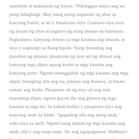
saserdote at matatanda ng bayan: “Pakinggan ninyo ang isa
pang talinghaga. May isang taong nagtanim ng ubas sa
kanyang bukid, at ito’y binakuran niya. Gumawa siya roon
ng pisaan ng ubas at nagtayo ng isang mataas na bantayan.
Pagkatapos, kanyang iniwan sa mga kasama ang ubasan, at
siya’y nagtungo sa ibang lupain. Nang dumating ang
panahon ng pitasan, pinapunta ng may-ari ng ubasan ang
kanyang mga alipin upang kunin sa mga kasama ang
kanyang parte. Ngunit sinunggaban ng mga kasama ang mga
alipin; binugbog nila ang isa, pinatay ang ikalawa, at binato
naman ang ikatlo. Pinapunta uli ng may-ari ang mas
maraming alipin, ngunit gayun din ang ginawa ng mga
kasama sa mga ito. Sa kahuli-huliha’y pinapunta niya ang
kanyang anak na lalaki. ‘Igagalang nila ang aking anak,’
wika niya sa sarili. Ngunit nang makita ng mga kasama ang
anak, sila’y nag-usap-usap: ‘Ito ang tagapagmana. Halikayo!