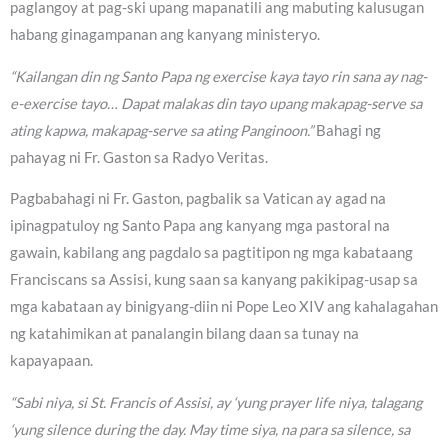
paglangoy at pag-ski upang mapanatili ang mabuting kalusugan
habang ginagampanan ang kanyang ministeryo.
“Kailangan din ng Santo Papa ng exercise kaya tayo rin sana ay nag-
e-exercise tayo… Dapat malakas din tayo upang makapag-serve sa
ating kapwa, makapag-serve sa ating Panginoon.”
Bahagi ng
pahayag ni Fr. Gaston sa Radyo Veritas.
Pagbabahagi ni Fr. Gaston, pagbalik sa Vatican ay agad na
ipinagpatuloy ng Santo Papa ang kanyang mga pastoral na
gawain, kabilang ang pagdalo sa pagtitipon ng mga kabataang
Franciscans sa Assisi, kung saan sa kanyang pakikipag-usap sa
mga kabataan ay binigyang-diin ni Pope Leo XIV ang kahalagahan
ng katahimikan at panalangin bilang daan sa tunay na
kapayapaan.
“Sabi niya, si St. Francis of Assisi, ay ‘yung prayer life niya, talagang
‘yung silence during the day. May time siya, na para sa silence, sa