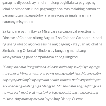
ganap na diyosesis ay hindi simpleng pagkilala sa paglago ng
lokal na simbahan kundi pagtanggap sa mas malaking hamon at
pananagutang ipagpatuloy ang misyong sinimulan ng mga
naunang misyonero.
Sa kanyang pagninilay sa Misa para sa canonical erection ng
Diocese of Calapan nitong August 7 sa Calapan Cathedral, sinabi
ng unang obispo ng diyosesis na ang bagong katayuan ng lokal na
Simbahan ng Oriental Mindoro ay bunga ng mahabang
kasaysayan ng pananampalataya at paglilingkod.
“Ganap na natin itong minana. Minana natin ang sakripisyo ng mga
misyonero. Minana natin ang pawis ng mga katekista. Minana natin
ang mga panalangin ng mga lolo at lola. Minana natin ang katatagan
at kababaang-loob ng mga Mangyan. Minana natin ang paglilingkod
ng mga pari, madre, at mga layko. Mga kapatid, ang mana ay isang
misyon. Ang mina ay misyon,”
ayon kay Bishop Cuevas.