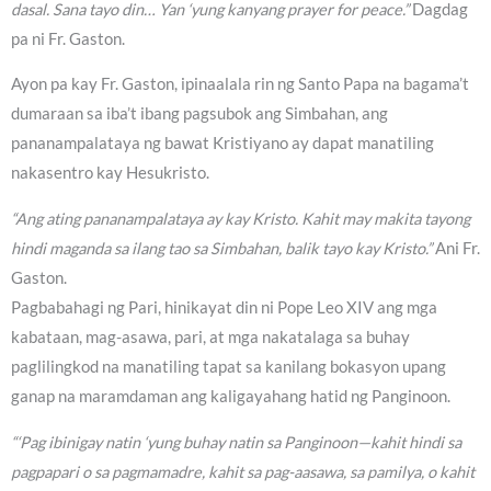
dasal. Sana tayo din… Yan ‘yung kanyang prayer for peace.”
Dagdag
pa ni Fr. Gaston.
Ayon pa kay Fr. Gaston, ipinaalala rin ng Santo Papa na bagama’t
dumaraan sa iba’t ibang pagsubok ang Simbahan, ang
pananampalataya ng bawat Kristiyano ay dapat manatiling
nakasentro kay Hesukristo.
“Ang ating pananampalataya ay kay Kristo. Kahit may makita tayong
hindi maganda sa ilang tao sa Simbahan, balik tayo kay Kristo.”
Ani Fr.
Gaston.
Pagbabahagi ng Pari, hinikayat din ni Pope Leo XIV ang mga
kabataan, mag-asawa, pari, at mga nakatalaga sa buhay
paglilingkod na manatiling tapat sa kanilang bokasyon upang
ganap na maramdaman ang kaligayahang hatid ng Panginoon.
“‘Pag ibinigay natin ‘yung buhay natin sa Panginoon—kahit hindi sa
pagpapari o sa pagmamadre, kahit sa pag-aasawa, sa pamilya, o kahit