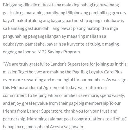
Binigyang-diin din ni Acosta na malaking bahagi ng buwanang
gastusin ng maraming pamilyang Pilipino ang pamimili ng grocery
kaya’t makatutulong ang bagong partnership upang makabawas
sa kanilang gastusin dahil ang bawat pisong matitipid sa mga
pangunahing pangangailangan ay maaaring mailaan sa
edukasyon, pamasahe, bayarin sa kuryente at tubig, o maging
dagdag na ipon sa MP2 Savings Program.
“We are truly grateful to Lander’s Superstore for joining us in this
mission.Together, we are making the Pag-ibig Loyalty Card Plus
even more rewarding and meaningful for our members.As we sign
this Memorandum of Agreement today, we reaffirm our
commitment to helping Filipino families save more, spend wisely,
and enjoy greater value from their pag-ibig membership.To our
friends from Lander Superstore, thank you for your trust and
partnership. Maraming salamat po at congratulations to all of us,”
bahagi pa ng mensahe ni Acosta sa gawain.