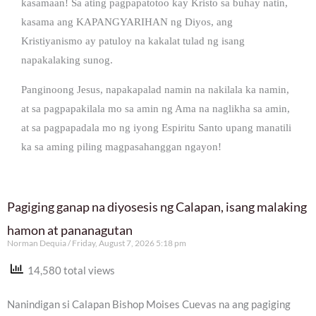
kasamaan! Sa ating pagpapatotoo kay Kristo sa buhay natin,
kasama ang KAPANGYARIHAN ng Diyos, ang
Kristiyanismo ay patuloy na kakalat tulad ng isang
napakalaking sunog.
Panginoong Jesus, napakapalad namin na nakilala ka namin,
at sa pagpapakilala mo sa amin ng Ama na naglikha sa amin,
at sa pagpapadala mo ng iyong Espiritu Santo upang manatili
ka sa aming piling magpasahanggan ngayon!
Pagiging ganap na diyosesis ng Calapan, isang malaking
hamon at pananagutan
Norman Dequia
Friday, August 7, 2026 5:18 pm
14,580 total views
Nanindigan si Calapan Bishop Moises Cuevas na ang pagiging