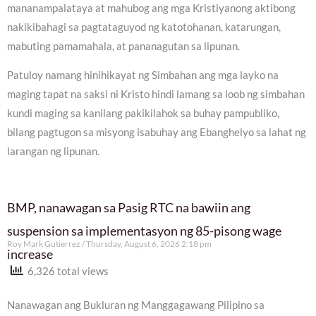
mananampalataya at mahubog ang mga Kristiyanong aktibong
nakikibahagi sa pagtataguyod ng katotohanan, katarungan,
mabuting pamamahala, at pananagutan sa lipunan.
Patuloy namang hinihikayat ng Simbahan ang mga layko na
maging tapat na saksi ni Kristo hindi lamang sa loob ng simbahan
kundi maging sa kanilang pakikilahok sa buhay pampubliko,
bilang pagtugon sa misyong isabuhay ang Ebanghelyo sa lahat ng
larangan ng lipunan.
BMP, nanawagan sa Pasig RTC na bawiin ang
suspension sa implementasyon ng 85-pisong wage
Roy Mark Gutierrez
Thursday, August 6, 2026 2:18 pm
increase
6,326 total views
Nanawagan ang Bukluran ng Manggagawang Pilipino sa