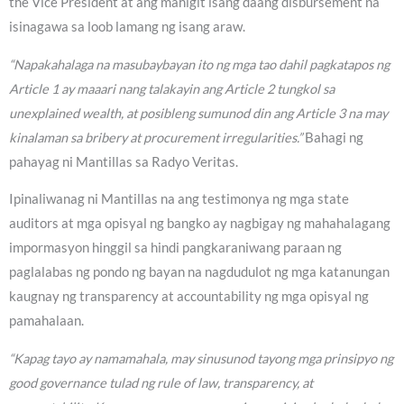
the Vice President at ang mahigit isang daang disbursement na
isinagawa sa loob lamang ng isang araw.
“Napakahalaga na masubaybayan ito ng mga tao dahil pagkatapos ng
Article 1 ay maaari nang talakayin ang Article 2 tungkol sa
unexplained wealth, at posibleng sumunod din ang Article 3 na may
kinalaman sa bribery at procurement irregularities.”
Bahagi ng
pahayag ni Mantillas sa Radyo Veritas.
Ipinaliwanag ni Mantillas na ang testimonya ng mga state
auditors at mga opisyal ng bangko ay nagbigay ng mahahalagang
impormasyon hinggil sa hindi pangkaraniwang paraan ng
paglalabas ng pondo ng bayan na nagdudulot ng mga katanungan
kaugnay ng transparency at accountability ng mga opisyal ng
pamahalaan.
“Kapag tayo ay namamahala, may sinusunod tayong mga prinsipyo ng
good governance tulad ng rule of law, transparency, at