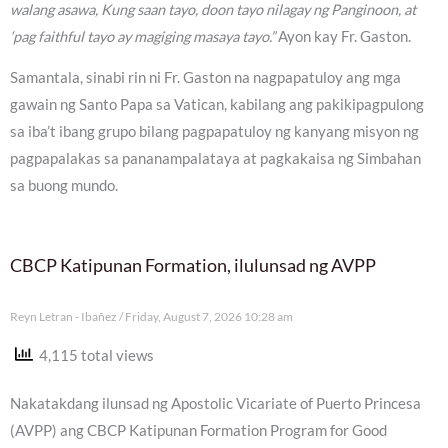
walang asawa, Kung saan tayo, doon tayo nilagay ng Panginoon, at
‘pag faithful tayo ay magiging masaya tayo.”
Ayon kay Fr. Gaston.
Samantala, sinabi rin ni Fr. Gaston na nagpapatuloy ang mga
gawain ng Santo Papa sa Vatican, kabilang ang pakikipagpulong
sa iba’t ibang grupo bilang pagpapatuloy ng kanyang misyon ng
pagpapalakas sa pananampalataya at pagkakaisa ng Simbahan
sa buong mundo.
CBCP Katipunan Formation, ilulunsad ng AVPP
Reyn Letran - Ibañez
Friday, August 7, 2026 10:28 am
4,115 total views
Nakatakdang ilunsad ng Apostolic Vicariate of Puerto Princesa
(AVPP) ang CBCP Katipunan Formation Program for Good