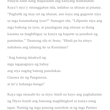
Patayin natin nang mapasaatin ang kanyang mamanahin.
Kaya’t siya’y sinunggaban nila, inilabas sa ubasan at pinatay.
“Pagbalik ng may-ari ng ubasan, ano kaya ang gagawin niya
sa mga kasamahang iyon?” Sumagot sila, “Lilipunin niya ang
mga buhong na iyon, at paaalagaan ang ubasan sa ibang
kasama na magbibigay sa kanya ng kaparte sa panahon ng
pamimitas.” Tinanong sila ni Jesus, “Hindi pa ba ninyo
nababasa ang talatang ito sa Kasulatan?
‘Ang batong itinakwil ng
mga tagapagtayo ng bahay
ang siya naging batong panulukan.
Ginawa ito ng Panginoon,
at ito’y kahanga-hanga!’
Kaya nga sinasabi ko sa inyo: hindi na kayo ang paghaharian
ng Diyos kundi ang bansang maglilingkod sa kanya nang
tapat. Narinig ng mga punong saserdote at ng mga Pariseo