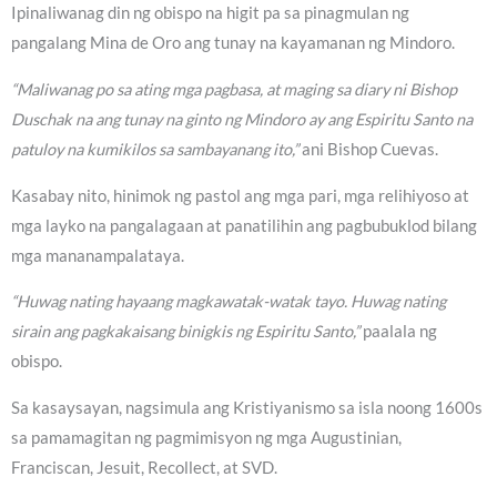
Ipinaliwanag din ng obispo na higit pa sa pinagmulan ng
pangalang Mina de Oro ang tunay na kayamanan ng Mindoro.
“Maliwanag po sa ating mga pagbasa, at maging sa diary ni Bishop
Duschak na ang tunay na ginto ng Mindoro ay ang Espiritu Santo na
patuloy na kumikilos sa sambayanang ito,”
ani Bishop Cuevas.
Kasabay nito, hinimok ng pastol ang mga pari, mga relihiyoso at
mga layko na pangalagaan at panatilihin ang pagbubuklod bilang
mga mananampalataya.
“Huwag nating hayaang magkawatak-watak tayo. Huwag nating
sirain ang pagkakaisang binigkis ng Espiritu Santo,”
paalala ng
obispo.
Sa kasaysayan, nagsimula ang Kristiyanismo sa isla noong 1600s
sa pamamagitan ng pagmimisyon ng mga Augustinian,
Franciscan, Jesuit, Recollect, at SVD.