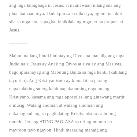
ang mga talinghaga ni Jesus, at naunawaan nilang sila ang
pinatatamaan niya. Dadakpin sana nila siya, ngunit natakot
sila sa mga tao, sapagkat kinikilala ng mga ito na propeta si
Jesus.
————
Mabuti na lang hindi hinintay ng Diyos na manalig ang mga
Judio na si Jesus ay Anak ng Diyos at siya ay ang Mesiyas,
bago ipinahayag ang Mabuting Balita sa mga hentil (kabilang
tayo rito). Ang Kristiyanismo ay kumalat na parang
napakalaking sunog kahit napakaraming mga unang
Kristiyano, kasama ang mga apostoles, ang ginawang martir
o inusig. Walang anoman at walang sinoman ang
nakapaghadlang sa pagkalat ng Kristiyanismo sa buong
mundo. Ito ang ATING PAG-ASA sa uri ng mundo na
mayroon tayo ngayon. Hindi maaaring manaig ang