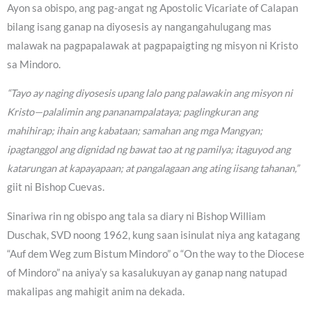
Ayon sa obispo, ang pag-angat ng Apostolic Vicariate of Calapan
bilang isang ganap na diyosesis ay nangangahulugang mas
malawak na pagpapalawak at pagpapaigting ng misyon ni Kristo
sa Mindoro.
“Tayo ay naging diyosesis upang lalo pang palawakin ang misyon ni
Kristo—palalimin ang pananampalataya; paglingkuran ang
mahihirap; ihain ang kabataan; samahan ang mga Mangyan;
ipagtanggol ang dignidad ng bawat tao at ng pamilya; itaguyod ang
katarungan at kapayapaan; at pangalagaan ang ating iisang tahanan,”
giit ni Bishop Cuevas.
Sinariwa rin ng obispo ang tala sa diary ni Bishop William
Duschak, SVD noong 1962, kung saan isinulat niya ang katagang
“Auf dem Weg zum Bistum Mindoro” o “On the way to the Diocese
of Mindoro” na aniya’y sa kasalukuyan ay ganap nang natupad
makalipas ang mahigit anim na dekada.