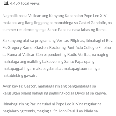
4,459 total views
Nagbalik na sa Vatican ang Kanyang Kabanalan Pope Leo XIV
matapos ang ilang linggong pamamahinga sa Castel Gandolfo, na
summer residence ng mga Santo Papa na nasa labas ng Roma.
Sa kanyang ulat sa programang Veritas Pilipinas, ibinahagi ni Rev.
Fr. Gregory Ramon Gaston, Rector ng Pontificio Collegio Filipino
sa Roma at Vatican Correspondent ng Radio Veritas, na naging
mahalaga ang maikling bakasyon ng Santo Papa upang
makapagpahinga, makapagdasal, at makapagtuon sa mga
nakabinbing gawain.
Ayon kay Fr. Gaston, mahalaga rin ang pangangalaga sa
kalusugan bilang bahagi ng paglilingkod sa Diyos at sa kapwa.
Ibinahagi rin ng Pari na tulad ni Pope Leo XIV na regular na
naglalaro ng tennis, maging si St. John Paul II ay kilala sa