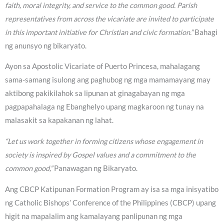
faith, moral integrity, and service to the common good. Parish
representatives from across the vicariate are invited to participate
in this important initiative for Christian and civic formation.”
Bahagi
ng anunsyo ng bikaryato.
Ayon sa Apostolic Vicariate of Puerto Princesa, mahalagang
sama-samang isulong ang paghubog ng mga mamamayang may
aktibong pakikilahok sa lipunan at ginagabayan ng mga
pagpapahalaga ng Ebanghelyo upang magkaroon ng tunay na
malasakit sa kapakanan ng lahat.
“Let us work together in forming citizens whose engagement in
society is inspired by Gospel values and a commitment to the
common good,”
Panawagan ng Bikaryato.
Ang CBCP Katipunan Formation Program ay isa sa mga inisyatibo
ng Catholic Bishops’ Conference of the Philippines (CBCP) upang
higit na mapalalim ang kamalayang panlipunan ng mga