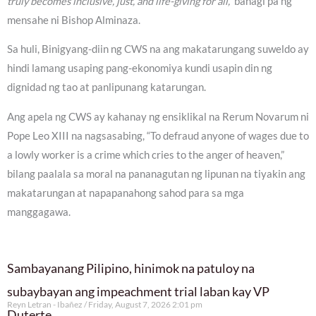
truly becomes inclusive, just, and life-giving for all,”
bahagi pa ng
mensahe ni Bishop Alminaza.
Sa huli, Binigyang-diin ng CWS na ang makatarungang suweldo ay
hindi lamang usaping pang-ekonomiya kundi usapin din ng
dignidad ng tao at panlipunang katarungan.
Ang apela ng CWS ay kahanay ng ensiklikal na Rerum Novarum ni
Pope Leo XIII na nagsasabing, “To defraud anyone of wages due to
a lowly worker is a crime which cries to the anger of heaven,”
bilang paalala sa moral na pananagutan ng lipunan na tiyakin ang
makatarungan at napapanahong sahod para sa mga
manggagawa.
Sambayanang Pilipino, hinimok na patuloy na
subaybayan ang impeachment trial laban kay VP
Reyn Letran - Ibañez
Friday, August 7, 2026 2:01 pm
Duterte