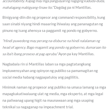
accountability. Kapag may mga pangyayaring nagiging kaduda-duda,
mahalagang mabigyang-linaw ito.”
Dagdag pa ni Mantillas.
Binigyang-diin din ng propesor ang command responsibility, kung
saan sinabi niyang hindi maaaring ihiwalay ang pananagutan ng
pinuno ng isang ahensya sa paggamit ng pondo ng gobyerno.
“Hindi puwedeng may perang na-disburse na hindi nalalaman ng
head of agency. Bago magamit ang pondo ng gobyerno, dumaraan ito
sa iba’t ibang proseso at pag-apruba.”
Ayon pa kay Mantillas.
Nagbabala rin si Mantillas laban sa mga pagtatangkang
impluwensyahan ang opinyon ng publiko sa pamamagitan ng
social media habang nagpapatuloy ang paglilitis.
Hinimok naman ng propesor ang publiko na umasa lamang sa mga
mapagkakatiwalaang ulat ng media, mga eksperto, at mga legal
na paliwanag upang higit na maunawaan ang mga usaping
teknikal sa nagaganap na impeachment trial.