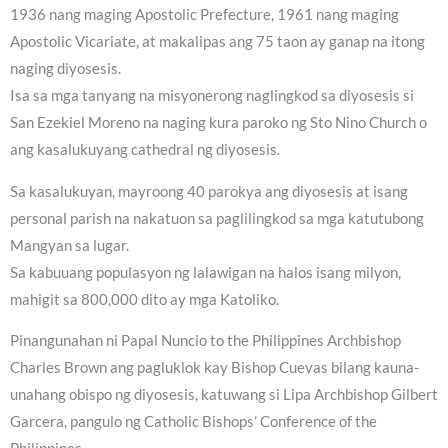
1936 nang maging Apostolic Prefecture, 1961 nang maging
Apostolic Vicariate, at makalipas ang 75 taon ay ganap na itong
naging diyosesis.
Isa sa mga tanyang na misyonerong naglingkod sa diyosesis si
San Ezekiel Moreno na naging kura paroko ng Sto Nino Church o
ang kasalukuyang cathedral ng diyosesis.
Sa kasalukuyan, mayroong 40 parokya ang diyosesis at isang
personal parish na nakatuon sa paglilingkod sa mga katutubong
Mangyan sa lugar.
Sa kabuuang populasyon ng lalawigan na halos isang milyon,
mahigit sa 800,000 dito ay mga Katoliko.
Pinangunahan ni Papal Nuncio to the Philippines Archbishop
Charles Brown ang pagluklok kay Bishop Cuevas bilang kauna-
unahang obispo ng diyosesis, katuwang si Lipa Archbishop Gilbert
Garcera, pangulo ng Catholic Bishops’ Conference of the