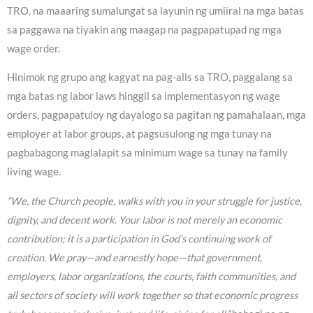
TRO, na maaaring sumalungat sa layunin ng umiiral na mga batas
sa paggawa na tiyakin ang maagap na pagpapatupad ng mga
wage order.
Hinimok ng grupo ang kagyat na pag-alis sa TRO, paggalang sa
mga batas ng labor laws hinggil sa implementasyon ng wage
orders, pagpapatuloy ng dayalogo sa pagitan ng pamahalaan, mga
employer at labor groups, at pagsusulong ng mga tunay na
pagbabagong maglalapit sa minimum wage sa tunay na family
living wage.
“We, the Church people, walks with you in your struggle for justice,
dignity, and decent work. Your labor is not merely an economic
contribution; it is a participation in God’s continuing work of
creation. We pray—and earnestly hope—that government,
employers, labor organizations, the courts, faith communities, and
all sectors of society will work together so that economic progress