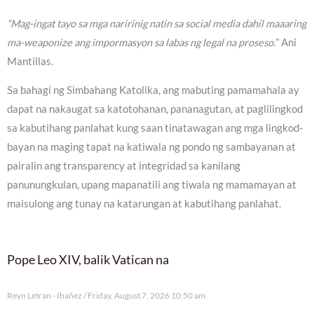
“Mag-ingat tayo sa mga naririnig natin sa social media dahil maaaring
ma-weaponize ang impormasyon sa labas ng legal na proseso.
” Ani
Mantillas.
Sa bahagi ng Simbahang Katolika, ang mabuting pamamahala ay
dapat na nakaugat sa katotohanan, pananagutan, at paglilingkod
sa kabutihang panlahat kung saan tinatawagan ang mga lingkod-
bayan na maging tapat na katiwala ng pondo ng sambayanan at
pairalin ang transparency at integridad sa kanilang
panunungkulan, upang mapanatili ang tiwala ng mamamayan at
maisulong ang tunay na katarungan at kabutihang panlahat.
Pope Leo XIV, balik Vatican na
Reyn Letran - Ibañez
Friday, August 7, 2026 10:50 am