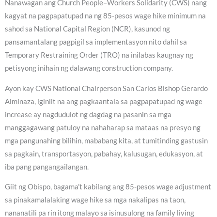
Nanawagan ang Church People–Workers Solidarity (CWS) nang
kagyat na pagpapatupad na ng 85-pesos wage hike minimum na
sahod sa National Capital Region (NCR), kasunod ng
pansamantalang pagpigil sa implementasyon nito dahil sa
Temporary Restraining Order (TRO) na inilabas kaugnay ng
petisyong inihain ng dalawang construction company.
Ayon kay CWS National Chairperson San Carlos Bishop Gerardo
Alminaza, iginiit na ang pagkaantala sa pagpapatupad ng wage
increase ay nagdudulot ng dagdag na pasanin sa mga
manggagawang patuloy na nahaharap sa mataas na presyo ng
mga pangunahing bilihin, mababang kita, at tumitinding gastusin
sa pagkain, transportasyon, pabahay, kalusugan, edukasyon, at
iba pang pangangailangan.
Giit ng Obispo, bagama’t kabilang ang 85-pesos wage adjustment
sa pinakamalalaking wage hike sa mga nakalipas na taon,
nananatili pa rin itong malayo sa isinusulong na family living