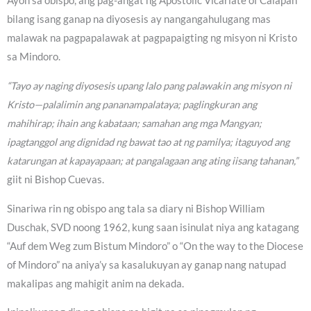
Ayon sa obispo, ang pag-angat ng Apostolic Vicariate of Calapan
bilang isang ganap na diyosesis ay nangangahulugang mas
malawak na pagpapalawak at pagpapaigting ng misyon ni Kristo
sa Mindoro.
“Tayo ay naging diyosesis upang lalo pang palawakin ang misyon ni
Kristo—palalimin ang pananampalataya; paglingkuran ang
mahihirap; ihain ang kabataan; samahan ang mga Mangyan;
ipagtanggol ang dignidad ng bawat tao at ng pamilya; itaguyod ang
katarungan at kapayapaan; at pangalagaan ang ating iisang tahanan,”
giit ni Bishop Cuevas.
Sinariwa rin ng obispo ang tala sa diary ni Bishop William
Duschak, SVD noong 1962, kung saan isinulat niya ang katagang
“Auf dem Weg zum Bistum Mindoro” o “On the way to the Diocese
of Mindoro” na aniya’y sa kasalukuyan ay ganap nang natupad
makalipas ang mahigit anim na dekada.