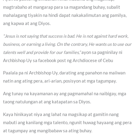
magtrabaho at mangarap para sa magandang buhay, subalit
mahalagang tiyakin na hindi dapat nakakalimutan ang pamilya,
ang kapwa at ang Diyos.
“Jesus is not saying that success is bad. He is not against hard work,
business, or earning a living. On the contrary, He wants us to use our
talents well and provide for our families,”
ayon sa pagninilay ni
Archbishop Uy sa facebook post ng Archdiocese of Cebu
Paalala pa ni Archbishop Uy, darating ang panahon na maiiwan
natin ang ating pera, ari-arian, posisyon at mga tagumpay.
Ang tunay na kayamanan ay ang pagmamahal na naibigay, mga
taong natulungan at ang katapatan sa Diyos.
Kaya hinikayat niya ang lahat na magsikap at gamitin nang
mabuti ang kanilang mga talento, ngunit huwag hayaang ang pera
at tagumpay ang mangibabaw sa ating buhay.