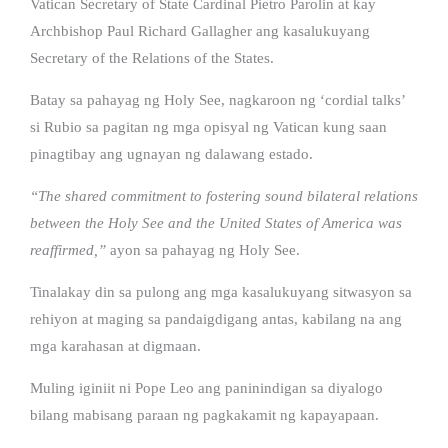
Vatican Secretary of State Cardinal Pietro Parolin at kay
Archbishop Paul Richard Gallagher ang kasalukuyang
Secretary of the Relations of the States.
Batay sa pahayag ng Holy See, nagkaroon ng ‘cordial talks’
si Rubio sa pagitan ng mga opisyal ng Vatican kung saan
pinagtibay ang ugnayan ng dalawang estado.
“The shared commitment to fostering sound bilateral relations
between the Holy See and the United States of America was
reaffirmed,”
ayon sa pahayag ng Holy See.
Tinalakay din sa pulong ang mga kasalukuyang sitwasyon sa
rehiyon at maging sa pandaigdigang antas, kabilang na ang
mga karahasan at digmaan.
Muling iginiit ni Pope Leo ang paninindigan sa diyalogo
bilang mabisang paraan ng pagkakamit ng kapayapaan.