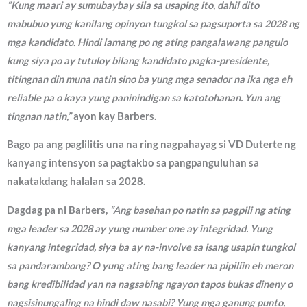
“Kung maari ay sumubaybay sila sa usaping ito, dahil dito
mabubuo yung kanilang opinyon tungkol sa pagsuporta sa 2028 ng
mga kandidato. Hindi lamang po ng ating pangalawang pangulo
kung siya po ay tutuloy bilang kandidato pagka-presidente,
titingnan din muna natin sino ba yung mga senador na ika nga eh
reliable pa o kaya yung paninindigan sa katotohanan. Yun ang
tingnan natin,”
ayon kay Barbers.
Bago pa ang paglilitis una na ring nagpahayag si VD Duterte ng
kanyang intensyon sa pagtakbo sa pangpanguluhan sa
nakatakdang halalan sa 2028.
Dagdag pa ni Barbers,
“Ang basehan po natin sa pagpili ng ating
mga leader sa 2028 ay yung number one ay integridad. Yung
kanyang integridad, siya ba ay na-involve sa isang usapin tungkol
sa pandarambong? O yung ating bang leader na pipiliin eh meron
bang kredibilidad yan na nagsabing ngayon tapos bukas dineny o
nagsisinungaling na hindi daw nasabi? Yung mga ganung punto,