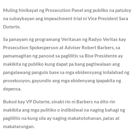
Muling hinikayat ng Prosecution Panel ang publiko na patuloy
na subaybayan ang impeachment trial ni Vice President Sara
Duterte.
Sa panayam ng programang Veritasan ng Radyo Veritas kay
Prosecution Spokesperson at Adviser Robert Barbers, sa
pamamagitan ng panood sa paglilitis sa Bise Presidente ay
makikita ng publiko kung dapat pa bang pagtiwalaan ang
pangalawang pangulo base sa mga ebidensyang inilalahad ng
prosekusyon, gayundin ang mga ebidenyang ipapakita ng
depensa.
Bukod kay VP Duterte, sinabi rin ni Barbers na dito rin
makikita ang mga pulitiko o indibidwal na naging bahagi ng
paglilitis na kung sila ay naging makatotohanan, patas at
makatarungan.