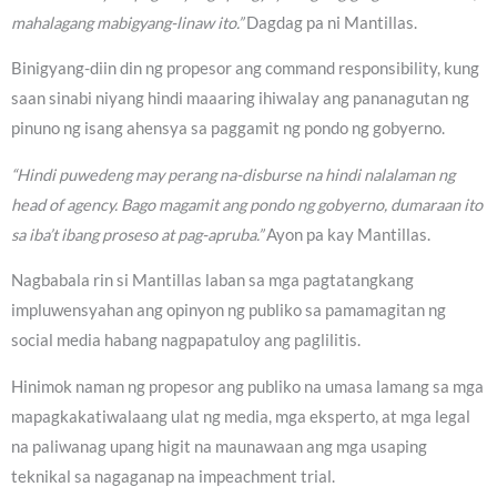
mahalagang mabigyang-linaw ito.”
Dagdag pa ni Mantillas.
Binigyang-diin din ng propesor ang command responsibility, kung
saan sinabi niyang hindi maaaring ihiwalay ang pananagutan ng
pinuno ng isang ahensya sa paggamit ng pondo ng gobyerno.
“Hindi puwedeng may perang na-disburse na hindi nalalaman ng
head of agency. Bago magamit ang pondo ng gobyerno, dumaraan ito
sa iba’t ibang proseso at pag-apruba.”
Ayon pa kay Mantillas.
Nagbabala rin si Mantillas laban sa mga pagtatangkang
impluwensyahan ang opinyon ng publiko sa pamamagitan ng
social media habang nagpapatuloy ang paglilitis.
Hinimok naman ng propesor ang publiko na umasa lamang sa mga
mapagkakatiwalaang ulat ng media, mga eksperto, at mga legal
na paliwanag upang higit na maunawaan ang mga usaping
teknikal sa nagaganap na impeachment trial.