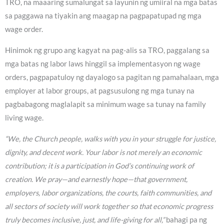
TRO, na maaaring sumalungat sa layunin ng umiiral na mga batas
sa paggawa na tiyakin ang maagap na pagpapatupad ng mga
wage order.
Hinimok ng grupo ang kagyat na pag-alis sa TRO, paggalang sa
mga batas ng labor laws hinggil sa implementasyon ng wage
orders, pagpapatuloy ng dayalogo sa pagitan ng pamahalaan, mga
employer at labor groups, at pagsusulong ng mga tunay na
pagbabagong maglalapit sa minimum wage sa tunay na family
living wage.
“We, the Church people, walks with you in your struggle for justice,
dignity, and decent work. Your labor is not merely an economic
contribution; it is a participation in God’s continuing work of
creation. We pray—and earnestly hope—that government,
employers, labor organizations, the courts, faith communities, and
all sectors of society will work together so that economic progress
truly becomes inclusive, just, and life-giving for all,”
bahagi pa ng