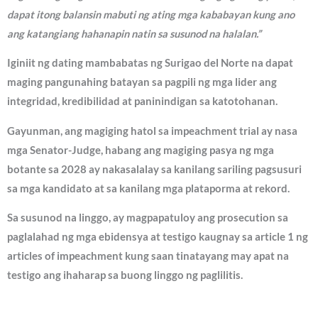
dapat itong balansin mabuti ng ating mga kababayan kung ano
ang katangiang hahanapin natin sa susunod na halalan.”
Iginiit ng dating mambabatas ng Surigao del Norte na dapat
maging pangunahing batayan sa pagpili ng mga lider ang
integridad, kredibilidad at paninindigan sa katotohanan.
Gayunman, ang magiging hatol sa impeachment trial ay nasa
mga Senator-Judge, habang ang magiging pasya ng mga
botante sa 2028 ay nakasalalay sa kanilang sariling pagsusuri
sa mga kandidato at sa kanilang mga plataporma at rekord.
Sa susunod na linggo, ay magpapatuloy ang prosecution sa
paglalahad ng mga ebidensya at testigo kaugnay sa article 1 ng
articles of impeachment kung saan tinatayang may apat na
testigo ang ihaharap sa buong linggo ng paglilitis.