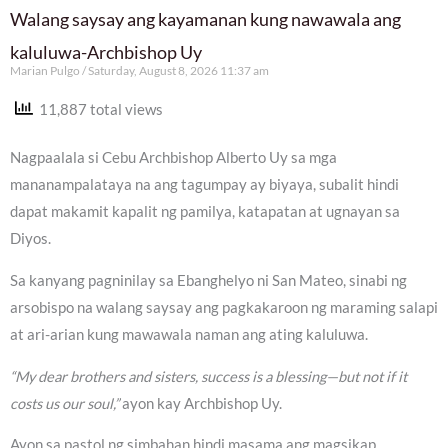
Walang saysay ang kayamanan kung nawawala ang
kaluluwa-Archbishop Uy
Marian Pulgo
Saturday, August 8, 2026 11:37 am
11,887 total views
Nagpaalala si Cebu Archbishop Alberto Uy sa mga
mananampalataya na ang tagumpay ay biyaya, subalit hindi
dapat makamit kapalit ng pamilya, katapatan at ugnayan sa
Diyos.
Sa kanyang pagninilay sa Ebanghelyo ni San Mateo, sinabi ng
arsobispo na walang saysay ang pagkakaroon ng maraming salapi
at ari-arian kung mawawala naman ang ating kaluluwa.
“My dear brothers and sisters, success is a blessing—but not if it
costs us our soul,”
ayon kay Archbishop Uy.
Ayon sa pastol ng simbahan hindi masama ang magsikap,