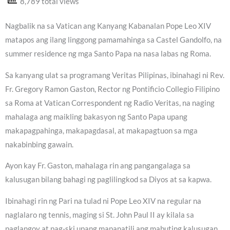
8,789 total views
Nagbalik na sa Vatican ang Kanyang Kabanalan Pope Leo XIV
matapos ang ilang linggong pamamahinga sa Castel Gandolfo, na
summer residence ng mga Santo Papa na nasa labas ng Roma.
Sa kanyang ulat sa programang Veritas Pilipinas, ibinahagi ni Rev.
Fr. Gregory Ramon Gaston, Rector ng Pontificio Collegio Filipino
sa Roma at Vatican Correspondent ng Radio Veritas, na naging
mahalaga ang maikling bakasyon ng Santo Papa upang
makapagpahinga, makapagdasal, at makapagtuon sa mga
nakabinbing gawain.
Ayon kay Fr. Gaston, mahalaga rin ang pangangalaga sa
kalusugan bilang bahagi ng paglilingkod sa Diyos at sa kapwa.
Ibinahagi rin ng Pari na tulad ni Pope Leo XIV na regular na
naglalaro ng tennis, maging si St. John Paul II ay kilala sa
paglangoy at pag-ski upang mapanatili ang mabuting kalusugan