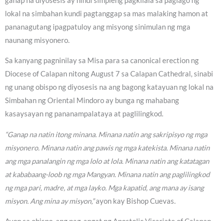
ganap na diyosesis ay hindi simpleng pagkilala sa paglago ng
lokal na simbahan kundi pagtanggap sa mas malaking hamon at
pananagutang ipagpatuloy ang misyong sinimulan ng mga
naunang misyonero.
Sa kanyang pagninilay sa Misa para sa canonical erection ng
Diocese of Calapan nitong August 7 sa Calapan Cathedral, sinabi
ng unang obispo ng diyosesis na ang bagong katayuan ng lokal na
Simbahan ng Oriental Mindoro ay bunga ng mahabang
kasaysayan ng pananampalataya at paglilingkod.
“Ganap na natin itong minana. Minana natin ang sakripisyo ng mga
misyonero. Minana natin ang pawis ng mga katekista. Minana natin
ang mga panalangin ng mga lolo at lola. Minana natin ang katatagan
at kababaang-loob ng mga Mangyan. Minana natin ang paglilingkod
ng mga pari, madre, at mga layko. Mga kapatid, ang mana ay isang
misyon. Ang mina ay misyon,”
ayon kay Bishop Cuevas.