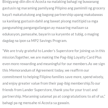
Binigyang-diin din ni Acosta na malaking bahagi ng buwanang
gastusin ng maraming pamilyang Pilipino ang pamimili ng grocery
kaya’t makatutulong ang bagong partnership upang makabawas
sa kanilang gastusin dahil ang bawat pisong matitipid sa mga
pangunahing pangangailangan ay maaaring mailaan sa
edukasyon, pamasahe, bayarin sa kuryente at tubig, o maging
dagdag na ipon sa MP2 Savings Program.
“We are truly grateful to Lander’s Superstore for joining us in this
mission.Together, we are making the Pag-ibig Loyalty Card Plus
even more rewarding and meaningful for our members.As we sign
this Memorandum of Agreement today, we reaffirm our
commitment to helping Filipino families save more, spend wisely,
and enjoy greater value from their pag-ibig membership.To our
friends from Lander Superstore, thank you for your trust and
partnership. Maraming salamat po at congratulations to all of us,”
bahagi pa ng mensahe ni Acosta sa gawain.