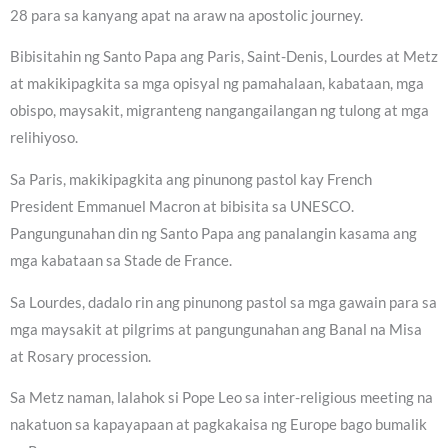
28 para sa kanyang apat na araw na apostolic journey.
Bibisitahin ng Santo Papa ang Paris, Saint-Denis, Lourdes at Metz
at makikipagkita sa mga opisyal ng pamahalaan, kabataan, mga
obispo, maysakit, migranteng nangangailangan ng tulong at mga
relihiyoso.
Sa Paris, makikipagkita ang pinunong pastol kay French
President Emmanuel Macron at bibisita sa UNESCO.
Pangungunahan din ng Santo Papa ang panalangin kasama ang
mga kabataan sa Stade de France.
Sa Lourdes, dadalo rin ang pinunong pastol sa mga gawain para sa
mga maysakit at pilgrims at pangungunahan ang Banal na Misa
at Rosary procession.
Sa Metz naman, lalahok si Pope Leo sa inter-religious meeting na
nakatuon sa kapayapaan at pagkakaisa ng Europe bago bumalik