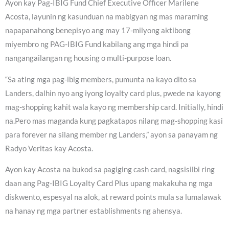
Ayon kay Pag-IBIG Fund Chief Executive Officer Marilene
Acosta, layunin ng kasunduan na mabigyan ng mas maraming
napapanahong benepisyo ang may 17-milyong aktibong
miyembro ng PAG-IBIG Fund kabilang ang mga hindi pa
nangangailangan ng housing o multi-purpose loan.
“Sa ating mga pag-ibig members, pumunta na kayo dito sa
Landers, dalhin nyo ang iyong loyalty card plus, pwede na kayong
mag-shopping kahit wala kayo ng membership card. Initially, hindi
na.Pero mas maganda kung pagkatapos nilang mag-shopping kasi
para forever na silang member ng Landers,” ayon sa panayam ng
Radyo Veritas kay Acosta.
Ayon kay Acosta na bukod sa pagiging cash card, nagsisilbi ring
daan ang Pag-IBIG Loyalty Card Plus upang makakuha ng mga
diskwento, espesyal na alok, at reward points mula sa lumalawak
na hanay ng mga partner establishments ng ahensya.