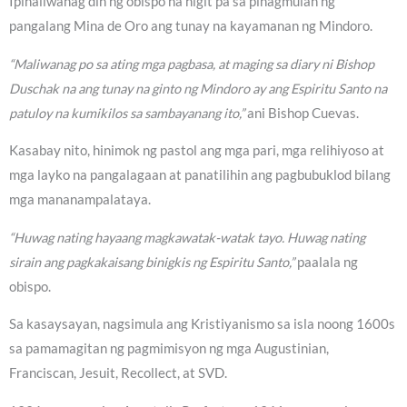
Ipinaliwanag din ng obispo na higit pa sa pinagmulan ng
pangalang Mina de Oro ang tunay na kayamanan ng Mindoro.
“Maliwanag po sa ating mga pagbasa, at maging sa diary ni Bishop
Duschak na ang tunay na ginto ng Mindoro ay ang Espiritu Santo na
patuloy na kumikilos sa sambayanang ito,”
ani Bishop Cuevas.
Kasabay nito, hinimok ng pastol ang mga pari, mga relihiyoso at
mga layko na pangalagaan at panatilihin ang pagbubuklod bilang
mga mananampalataya.
“Huwag nating hayaang magkawatak-watak tayo. Huwag nating
sirain ang pagkakaisang binigkis ng Espiritu Santo,”
paalala ng
obispo.
Sa kasaysayan, nagsimula ang Kristiyanismo sa isla noong 1600s
sa pamamagitan ng pagmimisyon ng mga Augustinian,
Franciscan, Jesuit, Recollect, at SVD.