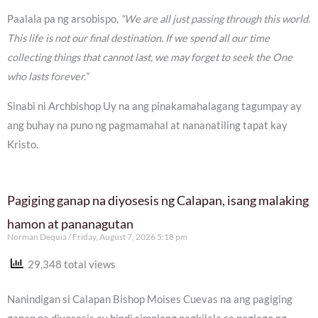
Paalala pa ng arsobispo,
“We are all just passing through this world.
This life is not our final destination. If we spend all our time
collecting things that cannot last, we may forget to seek the One
who lasts forever.”
Sinabi ni Archbishop Uy na ang pinakamahalagang tagumpay ay
ang buhay na puno ng pagmamahal at nananatiling tapat kay
Kristo.
Pagiging ganap na diyosesis ng Calapan, isang malaking
hamon at pananagutan
Norman Dequia
Friday, August 7, 2026 5:18 pm
29,348 total views
Nanindigan si Calapan Bishop Moises Cuevas na ang pagiging