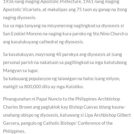
1936 nang maging Apostolic Prefecture, 1961 nang maging
Apostolic Vicariate, at makalipas ang 75 taon ay ganap na itong
naging diyosesis.
Isa sa mga tanyang na misyonerong naglingkod sa diyosesis si
San Ezekiel Moreno na naging kura paroko ng Sto Nino Church o
ang kasalukuyang cathedral ng diyosesis.
Sa kasalukuyan, mayroong 40 parokya ang diyosesis at isang
personal parish na nakatuon sa paglilingkod sa mga katutubong
Mangyan sa lugar.
Sa kabuuang populasyon ng lalawigan na halos isang milyon,
mahigit sa 800,000 dito ay mga Katoliko.
Pinangunahan ni Papal Nuncio to the Philippines Archbishop
Charles Brown ang pagluklok kay Bishop Cuevas bilang kauna-
unahang obispo ng diyosesis, katuwang si Lipa Archbishop Gilbert
Garcera, pangulo ng Catholic Bishops’ Conference of the
Philippines.