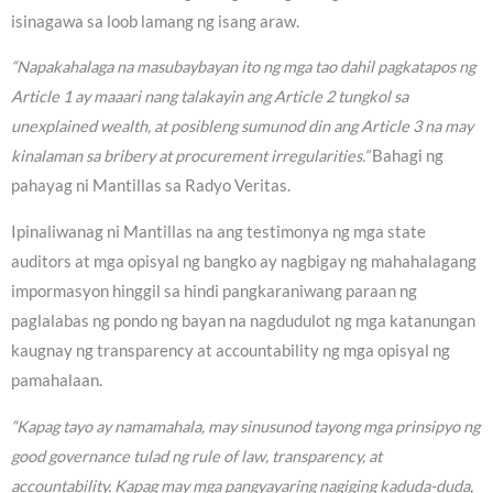
isinagawa sa loob lamang ng isang araw.
“Napakahalaga na masubaybayan ito ng mga tao dahil pagkatapos ng
Article 1 ay maaari nang talakayin ang Article 2 tungkol sa
unexplained wealth, at posibleng sumunod din ang Article 3 na may
kinalaman sa bribery at procurement irregularities.”
Bahagi ng
pahayag ni Mantillas sa Radyo Veritas.
Ipinaliwanag ni Mantillas na ang testimonya ng mga state
auditors at mga opisyal ng bangko ay nagbigay ng mahahalagang
impormasyon hinggil sa hindi pangkaraniwang paraan ng
paglalabas ng pondo ng bayan na nagdudulot ng mga katanungan
kaugnay ng transparency at accountability ng mga opisyal ng
pamahalaan.
“Kapag tayo ay namamahala, may sinusunod tayong mga prinsipyo ng
good governance tulad ng rule of law, transparency, at
accountability. Kapag may mga pangyayaring nagiging kaduda-duda,