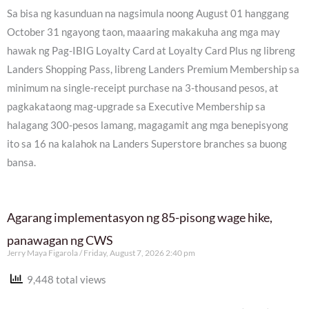
Sa bisa ng kasunduan na nagsimula noong August 01 hanggang
October 31 ngayong taon, maaaring makakuha ang mga may
hawak ng Pag-IBIG Loyalty Card at Loyalty Card Plus ng libreng
Landers Shopping Pass, libreng Landers Premium Membership sa
minimum na single-receipt purchase na 3-thousand pesos, at
pagkakataong mag-upgrade sa Executive Membership sa
halagang 300-pesos lamang, magagamit ang mga benepisyong
ito sa 16 na kalahok na Landers Superstore branches sa buong
bansa.
Agarang implementasyon ng 85-pisong wage hike,
panawagan ng CWS
Jerry Maya Figarola
Friday, August 7, 2026 2:40 pm
9,448 total views