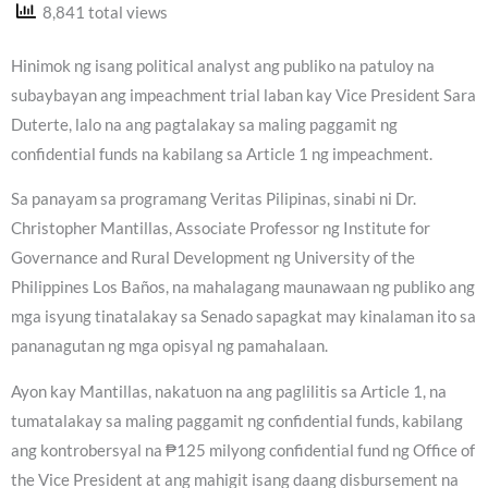
8,841 total views
Hinimok ng isang political analyst ang publiko na patuloy na
subaybayan ang impeachment trial laban kay Vice President Sara
Duterte, lalo na ang pagtalakay sa maling paggamit ng
confidential funds na kabilang sa Article 1 ng impeachment.
Sa panayam sa programang Veritas Pilipinas, sinabi ni Dr.
Christopher Mantillas, Associate Professor ng Institute for
Governance and Rural Development ng University of the
Philippines Los Baños, na mahalagang maunawaan ng publiko ang
mga isyung tinatalakay sa Senado sapagkat may kinalaman ito sa
pananagutan ng mga opisyal ng pamahalaan.
Ayon kay Mantillas, nakatuon na ang paglilitis sa Article 1, na
tumatalakay sa maling paggamit ng confidential funds, kabilang
ang kontrobersyal na ₱125 milyong confidential fund ng Office of
the Vice President at ang mahigit isang daang disbursement na