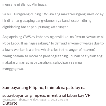
mensahe ni Bishop Alminaza.
Sa huli, Binigyang-diin ng CWS na ang makatarungang suweldo ay
hindi lamang usaping pang-ekonomiya kundi usapin din ng
dignidad ng tao at panlipunang katarungan.
Ang apela ng CWS ay kahanay ng ensiklikal na Rerum Novarum ni
Pope Leo XIII na nagsasabing, “To defraud anyone of wages due to
a lowly worker is a crime which cries to the anger of heaven,”
bilang paalala sa moral na pananagutan ng lipunan na tiyakin ang
makatarungan at napapanahong sahod para sa mga
manggagawa.
Sambayanang Pilipino, hinimok na patuloy na
subaybayan ang impeachment trial laban kay VP
Reyn Letran - Ibañez
Friday, August 7, 2026 2:01 pm
Duterte