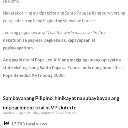
sa Rome.
Nakatakda ring makipagkita ang Santo Papa sa ilang survivors ng
pang-aabuso ng ilang lingkod ng simbahan France.
Tema ng pagdalaw ang
“That the world may have life,”
na
nakatuon sa pag-asa, pagkakaisa, kapayapaan at
pagkakapatiran.
Ang pagbisita ni Pope Leo XIV ang magiging unang opisyal na
state visit ng isang Santo Papa sa France mula nang bumisita si
Pope Benedict XVI noong 2008.
Sambayanang Pilipino, hinikayat na subaybayan ang
impeachment trial ni VP Duterte
Marian Pulgo
Saturday, August 8, 2026 7:10 pm
17,783 total views