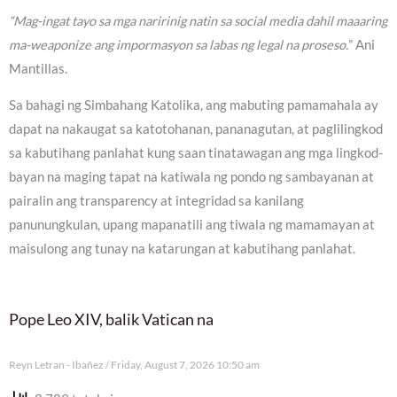
“Mag-ingat tayo sa mga naririnig natin sa social media dahil maaaring
ma-weaponize ang impormasyon sa labas ng legal na proseso.
” Ani
Mantillas.
Sa bahagi ng Simbahang Katolika, ang mabuting pamamahala ay
dapat na nakaugat sa katotohanan, pananagutan, at paglilingkod
sa kabutihang panlahat kung saan tinatawagan ang mga lingkod-
bayan na maging tapat na katiwala ng pondo ng sambayanan at
pairalin ang transparency at integridad sa kanilang
panunungkulan, upang mapanatili ang tiwala ng mamamayan at
maisulong ang tunay na katarungan at kabutihang panlahat.
Pope Leo XIV, balik Vatican na
Reyn Letran - Ibañez
Friday, August 7, 2026 10:50 am