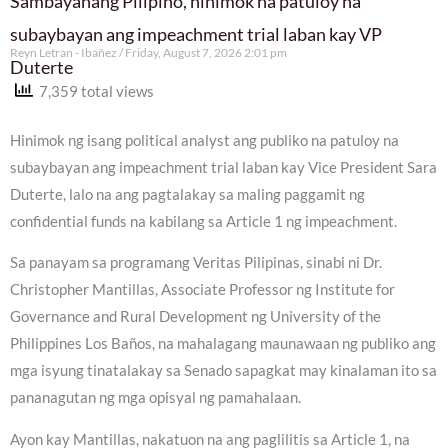
Sambayanang Pilipino, hinimok na patuloy na
subaybayan ang impeachment trial laban kay VP
Reyn Letran - Ibañez
Friday, August 7, 2026 2:01 pm
Duterte
7,359 total views
Hinimok ng isang political analyst ang publiko na patuloy na
subaybayan ang impeachment trial laban kay Vice President Sara
Duterte, lalo na ang pagtalakay sa maling paggamit ng
confidential funds na kabilang sa Article 1 ng impeachment.
Sa panayam sa programang Veritas Pilipinas, sinabi ni Dr.
Christopher Mantillas, Associate Professor ng Institute for
Governance and Rural Development ng University of the
Philippines Los Baños, na mahalagang maunawaan ng publiko ang
mga isyung tinatalakay sa Senado sapagkat may kinalaman ito sa
pananagutan ng mga opisyal ng pamahalaan.
Ayon kay Mantillas, nakatuon na ang paglilitis sa Article 1, na