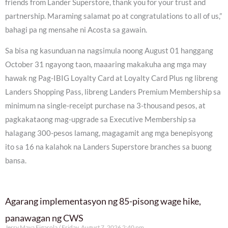
friends from Lander Superstore, thank you for your trust and
partnership. Maraming salamat po at congratulations to all of us,”
bahagi pa ng mensahe ni Acosta sa gawain.
Sa bisa ng kasunduan na nagsimula noong August 01 hanggang
October 31 ngayong taon, maaaring makakuha ang mga may
hawak ng Pag-IBIG Loyalty Card at Loyalty Card Plus ng libreng
Landers Shopping Pass, libreng Landers Premium Membership sa
minimum na single-receipt purchase na 3-thousand pesos, at
pagkakataong mag-upgrade sa Executive Membership sa
halagang 300-pesos lamang, magagamit ang mga benepisyong
ito sa 16 na kalahok na Landers Superstore branches sa buong
bansa.
Agarang implementasyon ng 85-pisong wage hike,
panawagan ng CWS
Jerry Maya Figarola
Friday, August 7, 2026 2:40 pm