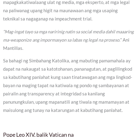
mapagkakatiwalaang ulat ng media, mga eksperto, at mga legal
na paliwanag upang higit na maunawaan ang mga usaping
teknikal sa nagaganap na impeachment trial.
“Mag-ingat tayo sa mga naririnig natin sa social media dahil maaaring
ma-weaponize ang impormasyon sa labas ng legal na proseso.
” Ani
Mantillas.
Sa bahagi ng Simbahang Katolika, ang mabuting pamamahala ay
dapat na nakaugat sa katotohanan, pananagutan, at paglilingkod
sa kabutihang panlahat kung saan tinatawagan ang mga lingkod-
bayan na maging tapat na katiwala ng pondo ng sambayanan at
pairalin ang transparency at integridad sa kanilang
panunungkulan, upang mapanatili ang tiwala ng mamamayan at
maisulong ang tunay na katarungan at kabutihang panlahat.
Pope Leo XIV, balik Vatican na