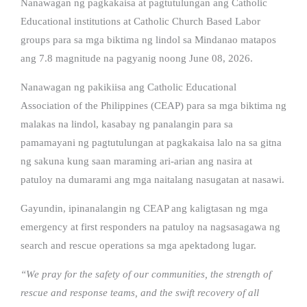
Nanawagan ng pagkakaisa at pagtutulungan ang Catholic
Educational institutions at Catholic Church Based Labor
groups para sa mga biktima ng lindol sa Mindanao matapos
ang 7.8 magnitude na pagyanig noong June 08, 2026.
Nanawagan ng pakikiisa ang Catholic Educational
Association of the Philippines (CEAP) para sa mga biktima ng
malakas na lindol, kasabay ng panalangin para sa
pamamayani ng pagtutulungan at pagkakaisa lalo na sa gitna
ng sakuna kung saan maraming ari-arian ang nasira at
patuloy na dumarami ang mga naitalang nasugatan at nasawi.
Gayundin, ipinanalangin ng CEAP ang kaligtasan ng mga
emergency at first responders na patuloy na nagsasagawa ng
search and rescue operations sa mga apektadong lugar.
“We pray for the safety of our communities, the strength of
rescue and response teams, and the swift recovery of all