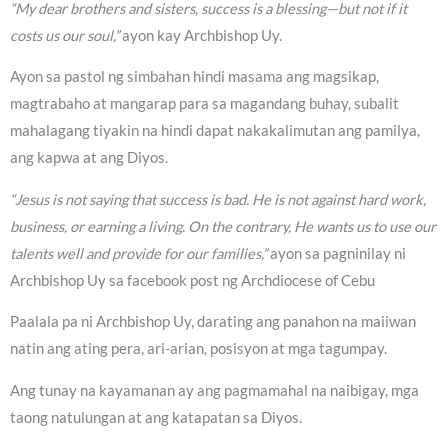
“My dear brothers and sisters, success is a blessing—but not if it
costs us our soul,”
ayon kay Archbishop Uy.
Ayon sa pastol ng simbahan hindi masama ang magsikap,
magtrabaho at mangarap para sa magandang buhay, subalit
mahalagang tiyakin na hindi dapat nakakalimutan ang pamilya,
ang kapwa at ang Diyos.
“Jesus is not saying that success is bad. He is not against hard work,
business, or earning a living. On the contrary, He wants us to use our
talents well and provide for our families,”
ayon sa pagninilay ni
Archbishop Uy sa facebook post ng Archdiocese of Cebu
Paalala pa ni Archbishop Uy, darating ang panahon na maiiwan
natin ang ating pera, ari-arian, posisyon at mga tagumpay.
Ang tunay na kayamanan ay ang pagmamahal na naibigay, mga
taong natulungan at ang katapatan sa Diyos.