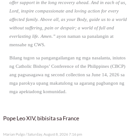
offer support in the long recovery ahead. And in each of us,
Lord, inspire compassionate and loving action for every
affected family. Above all, as your Body, guide us to a world
without suffering, pain or despair; a world of full and
everlasting life. Amen.”
ayon naman sa panalangin at
mensahe ng CWS.
Bilang tugon sa pangangailangan ng mga nasalanta, iniutos
ng Catholic Bishops’ Conference of the Philippines (CBCP)
ang pagsasagawa ng second collection sa June 14, 2026 sa
mga parokya upang makatulong sa agarang pagbangon ng
mga apektadong komunidad.
Pope Leo XIV, bibisita sa France
Marian Pulgo
Saturday, August 8, 2026 7:16 pm