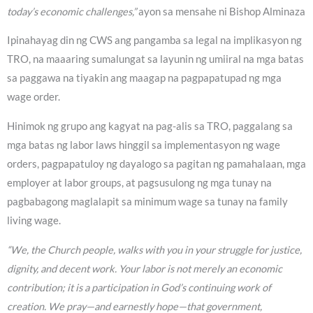
today’s economic challenges,”
ayon sa mensahe ni Bishop Alminaza
Ipinahayag din ng CWS ang pangamba sa legal na implikasyon ng
TRO, na maaaring sumalungat sa layunin ng umiiral na mga batas
sa paggawa na tiyakin ang maagap na pagpapatupad ng mga
wage order.
Hinimok ng grupo ang kagyat na pag-alis sa TRO, paggalang sa
mga batas ng labor laws hinggil sa implementasyon ng wage
orders, pagpapatuloy ng dayalogo sa pagitan ng pamahalaan, mga
employer at labor groups, at pagsusulong ng mga tunay na
pagbabagong maglalapit sa minimum wage sa tunay na family
living wage.
“We, the Church people, walks with you in your struggle for justice,
dignity, and decent work. Your labor is not merely an economic
contribution; it is a participation in God’s continuing work of
creation. We pray—and earnestly hope—that government,