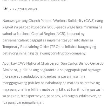
7,779 total views
Nanawagan ang Church People–Workers Solidarity (CWS) nang
kagyat na pagpapatupad na ng 85-pesos wage hike minimum na
sahod sa National Capital Region (NCR), kasunod ng
pansamantalang pagpigil sa implementasyon nito dahil sa
Temporary Restraining Order (TRO) na inilabas kaugnay ng
petisyong inihain ng dalawang construction company.
Ayon kay CWS National Chairperson San Carlos Bishop Gerardo
Alminaza, iginiit na ang pagkaantala sa pagpapatupad ng wage
increase ay nagdudulot ng dagdag na pasanin sa mga
manggagawang patuloy na nahaharap sa mataas na presyo ng
mga pangunahing bilihin, mababang kita, at tumitinding gastusin
sa pagkain, transportasyon, pabahay, kalusugan, edukasyon, at
iba pang pangangailangan.