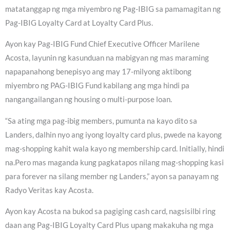
matatanggap ng mga miyembro ng Pag-IBIG sa pamamagitan ng
Pag-IBIG Loyalty Card at Loyalty Card Plus.
Ayon kay Pag-IBIG Fund Chief Executive Officer Marilene
Acosta, layunin ng kasunduan na mabigyan ng mas maraming
napapanahong benepisyo ang may 17-milyong aktibong
miyembro ng PAG-IBIG Fund kabilang ang mga hindi pa
nangangailangan ng housing o multi-purpose loan.
“Sa ating mga pag-ibig members, pumunta na kayo dito sa
Landers, dalhin nyo ang iyong loyalty card plus, pwede na kayong
mag-shopping kahit wala kayo ng membership card. Initially, hindi
na.Pero mas maganda kung pagkatapos nilang mag-shopping kasi
para forever na silang member ng Landers,” ayon sa panayam ng
Radyo Veritas kay Acosta.
Ayon kay Acosta na bukod sa pagiging cash card, nagsisilbi ring
daan ang Pag-IBIG Loyalty Card Plus upang makakuha ng mga