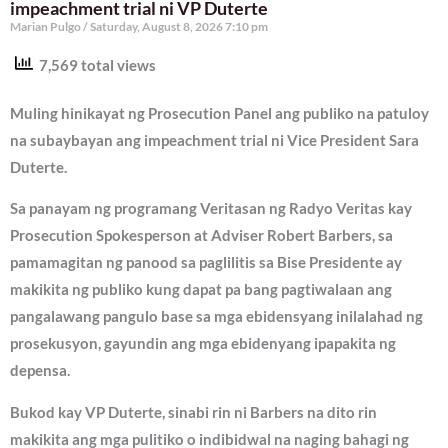
impeachment trial ni VP Duterte
Marian Pulgo
Saturday, August 8, 2026 7:10 pm
7,569 total views
Muling hinikayat ng Prosecution Panel ang publiko na patuloy
na subaybayan ang impeachment trial ni Vice President Sara
Duterte.
Sa panayam ng programang Veritasan ng Radyo Veritas kay
Prosecution Spokesperson at Adviser Robert Barbers, sa
pamamagitan ng panood sa paglilitis sa Bise Presidente ay
makikita ng publiko kung dapat pa bang pagtiwalaan ang
pangalawang pangulo base sa mga ebidensyang inilalahad ng
prosekusyon, gayundin ang mga ebidenyang ipapakita ng
depensa.
Bukod kay VP Duterte, sinabi rin ni Barbers na dito rin
makikita ang mga pulitiko o indibidwal na naging bahagi ng