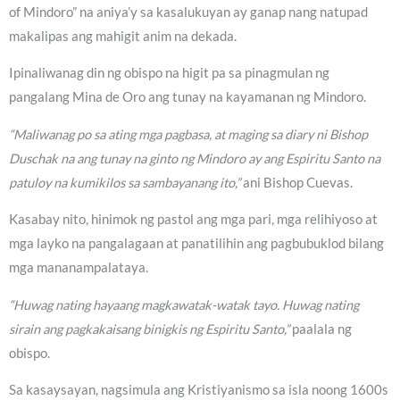
of Mindoro” na aniya’y sa kasalukuyan ay ganap nang natupad
makalipas ang mahigit anim na dekada.
Ipinaliwanag din ng obispo na higit pa sa pinagmulan ng
pangalang Mina de Oro ang tunay na kayamanan ng Mindoro.
“Maliwanag po sa ating mga pagbasa, at maging sa diary ni Bishop
Duschak na ang tunay na ginto ng Mindoro ay ang Espiritu Santo na
patuloy na kumikilos sa sambayanang ito,”
ani Bishop Cuevas.
Kasabay nito, hinimok ng pastol ang mga pari, mga relihiyoso at
mga layko na pangalagaan at panatilihin ang pagbubuklod bilang
mga mananampalataya.
“Huwag nating hayaang magkawatak-watak tayo. Huwag nating
sirain ang pagkakaisang binigkis ng Espiritu Santo,”
paalala ng
obispo.
Sa kasaysayan, nagsimula ang Kristiyanismo sa isla noong 1600s