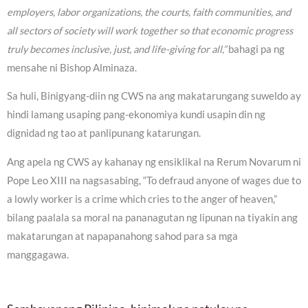
employers, labor organizations, the courts, faith communities, and
all sectors of society will work together so that economic progress
truly becomes inclusive, just, and life-giving for all,”
bahagi pa ng
mensahe ni Bishop Alminaza.
Sa huli, Binigyang-diin ng CWS na ang makatarungang suweldo ay
hindi lamang usaping pang-ekonomiya kundi usapin din ng
dignidad ng tao at panlipunang katarungan.
Ang apela ng CWS ay kahanay ng ensiklikal na Rerum Novarum ni
Pope Leo XIII na nagsasabing, “To defraud anyone of wages due to
a lowly worker is a crime which cries to the anger of heaven,”
bilang paalala sa moral na pananagutan ng lipunan na tiyakin ang
makatarungan at napapanahong sahod para sa mga
manggagawa.