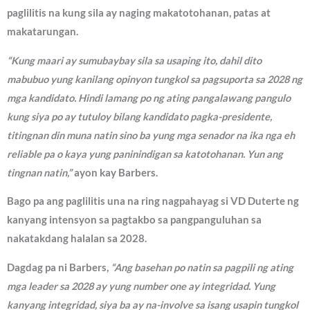
paglilitis na kung sila ay naging makatotohanan, patas at
makatarungan.
“Kung maari ay sumubaybay sila sa usaping ito, dahil dito
mabubuo yung kanilang opinyon tungkol sa pagsuporta sa 2028 ng
mga kandidato. Hindi lamang po ng ating pangalawang pangulo
kung siya po ay tutuloy bilang kandidato pagka-presidente,
titingnan din muna natin sino ba yung mga senador na ika nga eh
reliable pa o kaya yung paninindigan sa katotohanan. Yun ang
tingnan natin,”
ayon kay Barbers.
Bago pa ang paglilitis una na ring nagpahayag si VD Duterte ng
kanyang intensyon sa pagtakbo sa pangpanguluhan sa
nakatakdang halalan sa 2028.
Dagdag pa ni Barbers,
“Ang basehan po natin sa pagpili ng ating
mga leader sa 2028 ay yung number one ay integridad. Yung
kanyang integridad, siya ba ay na-involve sa isang usapin tungkol