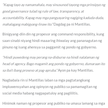
“Kapag tayo ay namamahala, may sinusunod tayong mga prinsipyo ng
good governance tulad ng rule of law, transparency, at
accountability. Kapag may mga pangyayaring nagiging kaduda-duda,
mahalagang mabigyang-linaw ito.”
Dagdag pa ni Mantillas.
Binigyang-diin din ng propesor ang command responsibility, kung
saan sinabi niyang hindi maaaring ihiwalay ang pananagutan ng
pinuno ng isang ahensya sa paggamit ng pondo ng gobyerno.
“Hindi puwedeng may perang na-disburse na hindi nalalaman ng
head of agency. Bago magamit ang pondo ng gobyerno, dumaraan ito
sa iba’t ibang proseso at pag-apruba.”
Ayon pa kay Mantillas.
Nagbabala rin si Mantillas laban sa mga pagtatangkang
impluwensyahan ang opinyon ng publiko sa pamamagitan ng
social media habang nagpapatuloy ang paglilitis.
Hinimok naman ng propesor ang publiko na umasa lamang sa mga