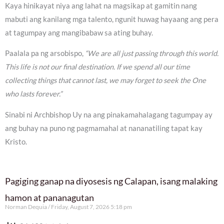
Kaya hinikayat niya ang lahat na magsikap at gamitin nang
mabuti ang kanilang mga talento, ngunit huwag hayaang ang pera
at tagumpay ang mangibabaw sa ating buhay.
Paalala pa ng arsobispo,
“We are all just passing through this world.
This life is not our final destination. If we spend all our time
collecting things that cannot last, we may forget to seek the One
who lasts forever.”
Sinabi ni Archbishop Uy na ang pinakamahalagang tagumpay ay
ang buhay na puno ng pagmamahal at nananatiling tapat kay
Kristo.
Pagiging ganap na diyosesis ng Calapan, isang malaking
hamon at pananagutan
Norman Dequia
Friday, August 7, 2026 5:18 pm