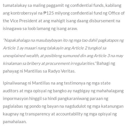
tumatalakay sa maling paggamit ng confidential funds, kabilang
ang kontrobersyal na ₱125 milyong confidential fund ng Office of
the Vice President at ang mahigit isang daang disbursement na
isinagawa sa loob lamang ng isang araw.
“Napakahalaga na masubaybayan ito ng mga tao dahil pagkatapos ng
Article 1 ay maaari nang talakayin ang Article 2 tungkol sa
unexplained wealth, at posibleng sumunod din ang Article 3 na may
kinalaman sa bribery at procurement irregularities.”
Bahagi ng
pahayag ni Mantillas sa Radyo Veritas.
Ipinaliwanag ni Mantillas na ang testimonya ng mga state
auditors at mga opisyal ng bangko ay nagbigay ng mahahalagang
impormasyon hinggil sa hindi pangkaraniwang paraan ng
paglalabas ng pondo ng bayan na nagdudulot ng mga katanungan
kaugnay ng transparency at accountability ng mga opisyal ng
pamahalaan.