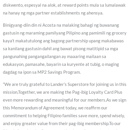
diskwento, espesyal na alok, at reward points mula sa lumalawak
na hanay ng mga partner establishments ng ahensya.
Binigyang-diin din ni Acosta na malaking bahagi ng buwanang
gastusin ng maraming pamilyang Pilipino ang pamimili ng grocery
kaya’t makatutulong ang bagong partnership upang makabawas
sa kanilang gastusin dahil ang bawat pisong matitipid sa mga
pangunahing pangangailangan ay maaaring mailaan sa
edukasyon, pamasahe, bayarin sa kuryente at tubig, o maging
dagdag na ipon sa MP2 Savings Program.
“We are truly grateful to Lander’s Superstore for joining us in this
mission.Together, we are making the Pag-ibig Loyalty Card Plus
even more rewarding and meaningful for our members.As we sign
this Memorandum of Agreement today, we reaffirm our
commitment to helping Filipino families save more, spend wisely,
and enjoy greater value from their pag-ibig membership.To our