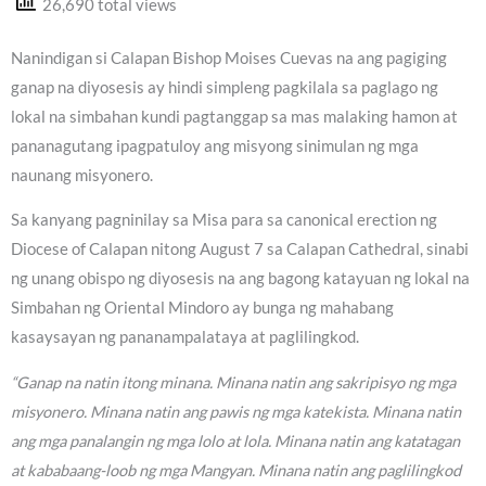
26,690 total views
Nanindigan si Calapan Bishop Moises Cuevas na ang pagiging
ganap na diyosesis ay hindi simpleng pagkilala sa paglago ng
lokal na simbahan kundi pagtanggap sa mas malaking hamon at
pananagutang ipagpatuloy ang misyong sinimulan ng mga
naunang misyonero.
Sa kanyang pagninilay sa Misa para sa canonical erection ng
Diocese of Calapan nitong August 7 sa Calapan Cathedral, sinabi
ng unang obispo ng diyosesis na ang bagong katayuan ng lokal na
Simbahan ng Oriental Mindoro ay bunga ng mahabang
kasaysayan ng pananampalataya at paglilingkod.
“Ganap na natin itong minana. Minana natin ang sakripisyo ng mga
misyonero. Minana natin ang pawis ng mga katekista. Minana natin
ang mga panalangin ng mga lolo at lola. Minana natin ang katatagan
at kababaang-loob ng mga Mangyan. Minana natin ang paglilingkod