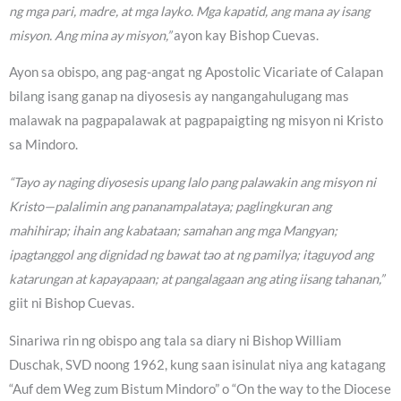
ng mga pari, madre, at mga layko. Mga kapatid, ang mana ay isang
misyon. Ang mina ay misyon,”
ayon kay Bishop Cuevas.
Ayon sa obispo, ang pag-angat ng Apostolic Vicariate of Calapan
bilang isang ganap na diyosesis ay nangangahulugang mas
malawak na pagpapalawak at pagpapaigting ng misyon ni Kristo
sa Mindoro.
“Tayo ay naging diyosesis upang lalo pang palawakin ang misyon ni
Kristo—palalimin ang pananampalataya; paglingkuran ang
mahihirap; ihain ang kabataan; samahan ang mga Mangyan;
ipagtanggol ang dignidad ng bawat tao at ng pamilya; itaguyod ang
katarungan at kapayapaan; at pangalagaan ang ating iisang tahanan,”
giit ni Bishop Cuevas.
Sinariwa rin ng obispo ang tala sa diary ni Bishop William
Duschak, SVD noong 1962, kung saan isinulat niya ang katagang
“Auf dem Weg zum Bistum Mindoro” o “On the way to the Diocese