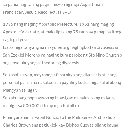
sa pamamagitan ng pagmimisyon ng mga Augustinian,
Franciscan, Jesuit, Recollect, at SVD.
1936 nang maging Apostolic Prefecture, 1961 nang maging
Apostolic Vicariate, at makalipas ang 75 taon ay ganap na itong
naging diyosesis.
Isa sa mga tanyang na misyonerong naglingkod sa diyosesis si
San Ezekiel Moreno na naging kura paroko ng Sto Nino Church o
ang kasalukuyang cathedral ng diyosesis.
Sa kasalukuyan, mayroong 40 parokya ang diyosesis at isang
personal parish na nakatuon sa paglilingkod sa mga katutubong
Mangyan sa lugar.
Sa kabuuang populasyon ng lalawigan na halos isang milyon,
mahigit sa 800,000 dito ay mga Katoliko.
Pinangunahan ni Papal Nuncio to the Philippines Archbishop
Charles Brown ang pagluklok kay Bishop Cuevas bilang kauna-