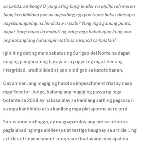
sa pandarambong? O yung ating bang leader na pipiliin eh meron
bang kredibilidad yan na nagsabing ngayon tapos bukas dineny o
nagsisinungaling na hindi daw nasabi? Yung mga ganung punto,
dapat itong balansin mabuti ng ating mga kababayan kung ano
ang katangiang hahanapin natin sa susunod na halalan.”
Iginiit ng dating mambabatas ng Surigao del Norte na dapat
maging pangunahing batayan sa pagpili ng mga lider ang
integridad, kredibilidad at paninindigan sa katotohanan.
Gayunman, ang magiging hatol sa impeachment trial ay nasa
mga Senator-Judge, habang ang magiging pasya ng mga
botante sa 2028 ay nakasalalay sa kanilang sariling pagsusuri
sa mga kandidato at sa kanilang mga plataporma at rekord.
Sa susunod na linggo, ay magpapatuloy ang prosecution sa
paglalahad ng mga ebidensya at testigo kaugnay sa article 1 ng
articles of impeachment kung saan tinatayang may apat na