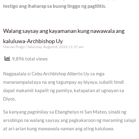
testigo ang ihaharap sa buong linggo ng paglilitis.
Walang saysay ang kayamanan kung nawawala ang
kaluluwa-Archbishop Uy
Marian Pulgo
Saturday, August 8, 2026 11:37 am
9,896 total views
Nagpaalala si Cebu Archbishop Alberto Uy sa mga
mananampalataya na ang tagumpay ay biyaya, subalit hindi
dapat makamit kapalit ng pamilya, katapatan at ugnayan sa
Diyos.
Sa kanyang pagninilay sa Ebanghelyo ni San Mateo, sinabi ng
arsobispo na walang saysay ang pagkakaroon ng maraming salapi
at ari-arian kung mawawala naman ang ating kaluluwa.