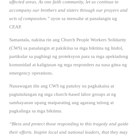
affected areas. As one faith community, let us continue to
accompany our brothers and sisters through our prayers and
acts of compassion.”
ayon sa mensahe at panalangin ng
CEAP.
Samantala, nakiisa rin ang Church People Workers Solidarity
(CWS) sa panalangin at pakikiisa sa mga biktima ng lindol,
partikular sa paghingi ng proteksyon para sa mga apektadong
komunidad at kaligtasan ng mga responders na nasa gitna ng
emergency operations.
Nanawagan din ang CWS ng patuloy na pagkakaisa at
pagtutulungan ng mga church-based labor groups at ng
sambayanan upang maiparating ang agarang tulong at
pagkalinga sa mga biktima.
“Bless and protect those responding to this tragedy and guide
their efforts. Inspire local and national leaders, that they may