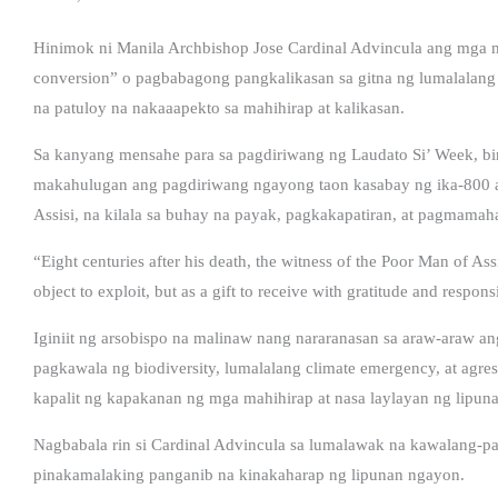
Hinimok ni Manila Archbishop Jose Cardinal Advincula ang mga 
conversion” o pagbabagong pangkalikasan sa gitna ng lumalalang 
na patuloy na nakaaapekto sa mahihirap at kalikasan.
Sa kanyang mensahe para sa pagdiriwang ng Laudato Si’ Week, bi
makahulugan ang pagdiriwang ngayong taon kasabay ng ika-800 an
Assisi, na kilala sa buhay na payak, pagkakapatiran, at pagmamaha
“Eight centuries after his death, the witness of the Poor Man of Ass
object to exploit, but as a gift to receive with gratitude and respon
Iginiit ng arsobispo na malinaw nang nararanasan sa araw-araw ang
pagkawala ng biodiversity, lumalalang climate emergency, at agr
kapalit ng kapakanan ng mga mahihirap at nasa laylayan ng lipuna
Nagbabala rin si Cardinal Advincula sa lumalawak na kawalang-pak
pinakamalaking panganib na kinakaharap ng lipunan ngayon.