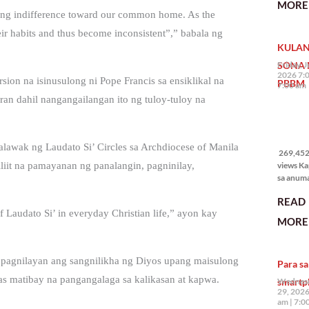
MORE 
State of 
rowing indifference toward our common home. As the
Nation 
ir habits and thus become inconsistent”,” babala ng
(o SONA)
KULAN
Pangulo
Bongbo
SONA 
Friday, J
Marcos J
2026 7:
sion na isinusulong ni Pope Francis sa ensiklikal na
PBBM
7:00 am
aran dahil nangangailangan ito ng tuloy-tuloy na
269,452
views
lawak ng Laudato Si’ Circles sa Archdiocese of Manila
269,452 
views Ka
iliit na pamayanan ng panalangin, pagninilay,
sa anum
hakbang.
READ
planong
f Laudato Si’ in everyday Christian life,” ayon kay
gagawin.
MORE 
polisiya
ipapatu
pangako
 pagnilayan ang sangnilikha ng Diyos upang maisulong
Para sa
binitiwa
usapin n
mas matibay na pangangalaga sa kalikasan at kapwa.
smartp
Wednesd
sadyang
29, 2026
iniiwasan
am
7:0