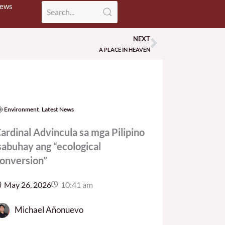
News
NEXT
Next
A PLACE IN HEAVEN
Environment
,
Latest News
ardinal Advincula sa mga Pilipino
sabuhay ang “ecological
onversion”
May 26, 2026
10:41 am
Michael Añonuevo