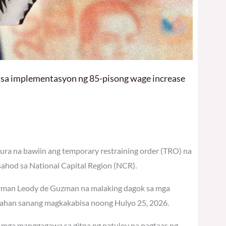
 sa implementasyon ng 85-pisong wage increase
ra na bawiin ang temporary restraining order (TRO) na
hod sa National Capital Region (NCR).
airman Leody de Guzman na malaking dagok sa mga
sahan sanang magkakabisa noong Hulyo 25, 2026.
ng mga manggagawa sa gitna ng patuloy na pagtaas ng