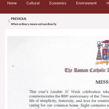
Home
Cultural
Economics
Environment
H
PREVIOUS
Prev
When ordinary means extraordinarily