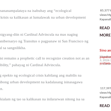
85,377 
views
85,377 t
mananampalataya na isabuhay ang “ecological
views M
krisis sa kalikasan at lumalawak na urban development
Kapanali
mabuti p
READ
Japanes
Ambassa
nigyang-diin ni Cardinal Advincula na mas naging
MORE 
the Phil
ibersaryo ng Transitus o pagpanaw ni San Francisco ng
na si En
Kazuya,
l sa sangnilikha.
Sino an
maramin
pagpipil
papasa
Monday,
isi remains a prophetic call to recognize creation not as an
bahay di
3, 2026 
system-
Pilipinas
7:00 a
sibility,” pahayag ni Cardinal Advincula.
isang pri
 epekto ng ecological crisis kabilang ang mabilis na
117,397
esibong urban development na kadalasang isinasagawa
views
117,397 
n.
views M
Kapanalig
ialam ng tao sa kalikasan na inilararwan nitong isa sa
mga uma
READ
masigab
palakpak