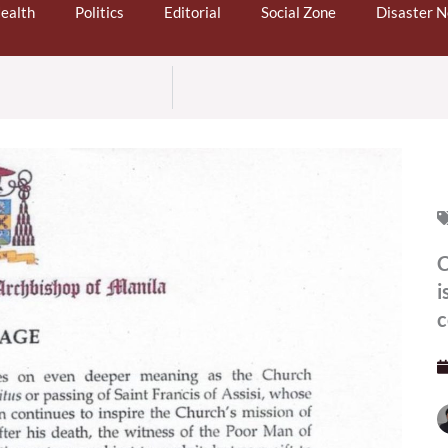
ealth
Politics
Editorial
Social Zone
Disaster 
C
i
c