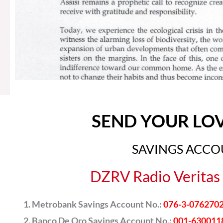
SEND YOUR LO
SAVINGS ACC
DZRV Radio Veritas 
Metrobank Savings Account No.:
076-3-076270
Banco De Oro Savings Account No.:
001-630011