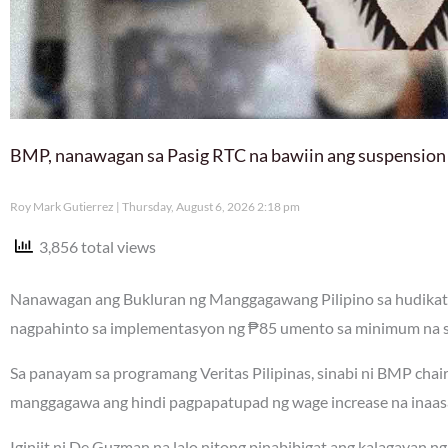
BMP, nanawagan sa Pasig RTC na bawiin ang suspension
Roy Mark Gutierrez
Thursday, August 6, 2026 2:18 pm
3,856 total views
Nanawagan ang Bukluran ng Manggagawang Pilipino sa hudikatu
nagpahinto sa implementasyon ng ₱85 umento sa minimum na sa
Sa panayam sa programang Veritas Pilipinas, sinabi ni BMP ch
manggagawa ang hindi pagpapatupad ng wage increase na inaa
Iginiit ni De Guzman na lalo nitong pinabibigat ang kalagayan 