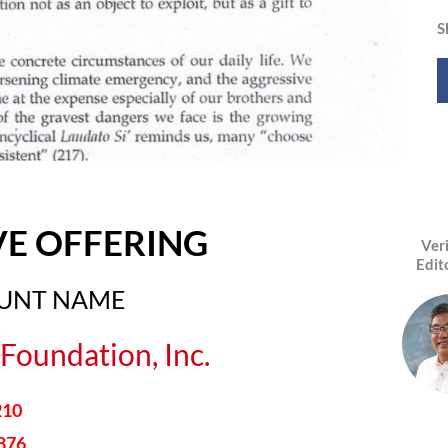
S
VE OFFERING
Ver
Edit
OUNT NAME
Foundation, Inc.
210
876