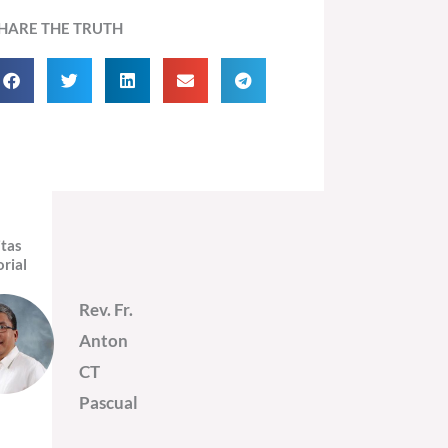
HARE THE TRUTH
itas
orial
Rev. Fr.
Anton
CT
Pascual