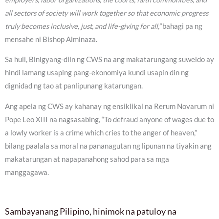
all sectors of society will work together so that economic progress
truly becomes inclusive, just, and life-giving for all,”
bahagi pa ng
mensahe ni Bishop Alminaza.
Sa huli, Binigyang-diin ng CWS na ang makatarungang suweldo ay
hindi lamang usaping pang-ekonomiya kundi usapin din ng
dignidad ng tao at panlipunang katarungan.
Ang apela ng CWS ay kahanay ng ensiklikal na Rerum Novarum ni
Pope Leo XIII na nagsasabing, “To defraud anyone of wages due to
a lowly worker is a crime which cries to the anger of heaven,”
bilang paalala sa moral na pananagutan ng lipunan na tiyakin ang
makatarungan at napapanahong sahod para sa mga
manggagawa.
Sambayanang Pilipino, hinimok na patuloy na