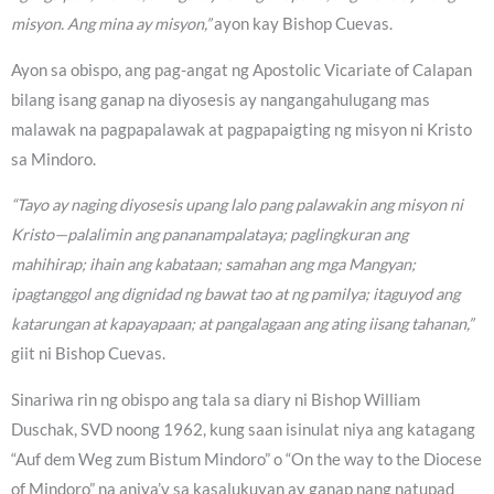
misyon. Ang mina ay misyon,”
ayon kay Bishop Cuevas.
Ayon sa obispo, ang pag-angat ng Apostolic Vicariate of Calapan
bilang isang ganap na diyosesis ay nangangahulugang mas
malawak na pagpapalawak at pagpapaigting ng misyon ni Kristo
sa Mindoro.
“Tayo ay naging diyosesis upang lalo pang palawakin ang misyon ni
Kristo—palalimin ang pananampalataya; paglingkuran ang
mahihirap; ihain ang kabataan; samahan ang mga Mangyan;
ipagtanggol ang dignidad ng bawat tao at ng pamilya; itaguyod ang
katarungan at kapayapaan; at pangalagaan ang ating iisang tahanan,”
giit ni Bishop Cuevas.
Sinariwa rin ng obispo ang tala sa diary ni Bishop William
Duschak, SVD noong 1962, kung saan isinulat niya ang katagang
“Auf dem Weg zum Bistum Mindoro” o “On the way to the Diocese
of Mindoro” na aniya’y sa kasalukuyan ay ganap nang natupad