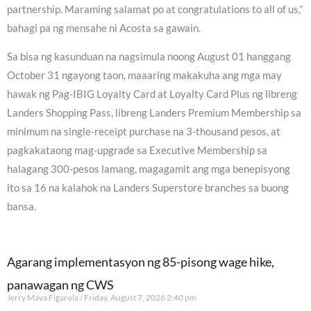
partnership. Maraming salamat po at congratulations to all of us,”
bahagi pa ng mensahe ni Acosta sa gawain.
Sa bisa ng kasunduan na nagsimula noong August 01 hanggang
October 31 ngayong taon, maaaring makakuha ang mga may
hawak ng Pag-IBIG Loyalty Card at Loyalty Card Plus ng libreng
Landers Shopping Pass, libreng Landers Premium Membership sa
minimum na single-receipt purchase na 3-thousand pesos, at
pagkakataong mag-upgrade sa Executive Membership sa
halagang 300-pesos lamang, magagamit ang mga benepisyong
ito sa 16 na kalahok na Landers Superstore branches sa buong
bansa.
Agarang implementasyon ng 85-pisong wage hike,
panawagan ng CWS
Jerry Maya Figarola
Friday, August 7, 2026 2:40 pm