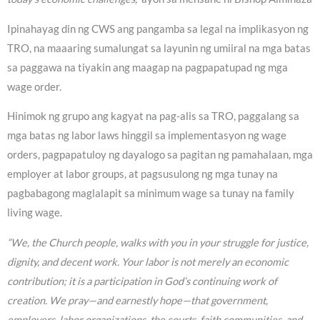
Ipinahayag din ng CWS ang pangamba sa legal na implikasyon ng
TRO, na maaaring sumalungat sa layunin ng umiiral na mga batas
sa paggawa na tiyakin ang maagap na pagpapatupad ng mga
wage order.
Hinimok ng grupo ang kagyat na pag-alis sa TRO, paggalang sa
mga batas ng labor laws hinggil sa implementasyon ng wage
orders, pagpapatuloy ng dayalogo sa pagitan ng pamahalaan, mga
employer at labor groups, at pagsusulong ng mga tunay na
pagbabagong maglalapit sa minimum wage sa tunay na family
living wage.
“We, the Church people, walks with you in your struggle for justice,
dignity, and decent work. Your labor is not merely an economic
contribution; it is a participation in God’s continuing work of
creation. We pray—and earnestly hope—that government,
employers, labor organizations, the courts, faith communities, and