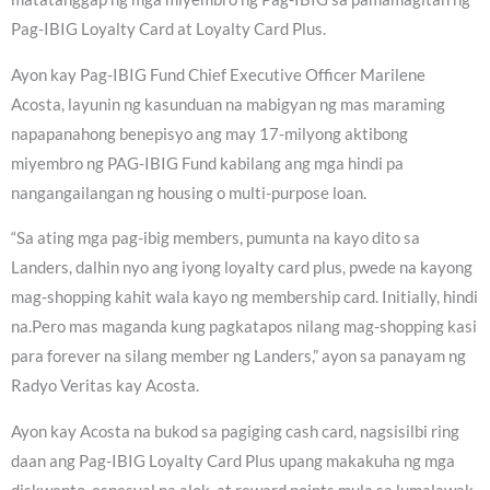
Pag-IBIG Loyalty Card at Loyalty Card Plus.
Ayon kay Pag-IBIG Fund Chief Executive Officer Marilene
Acosta, layunin ng kasunduan na mabigyan ng mas maraming
napapanahong benepisyo ang may 17-milyong aktibong
miyembro ng PAG-IBIG Fund kabilang ang mga hindi pa
nangangailangan ng housing o multi-purpose loan.
“Sa ating mga pag-ibig members, pumunta na kayo dito sa
Landers, dalhin nyo ang iyong loyalty card plus, pwede na kayong
mag-shopping kahit wala kayo ng membership card. Initially, hindi
na.Pero mas maganda kung pagkatapos nilang mag-shopping kasi
para forever na silang member ng Landers,” ayon sa panayam ng
Radyo Veritas kay Acosta.
Ayon kay Acosta na bukod sa pagiging cash card, nagsisilbi ring
daan ang Pag-IBIG Loyalty Card Plus upang makakuha ng mga