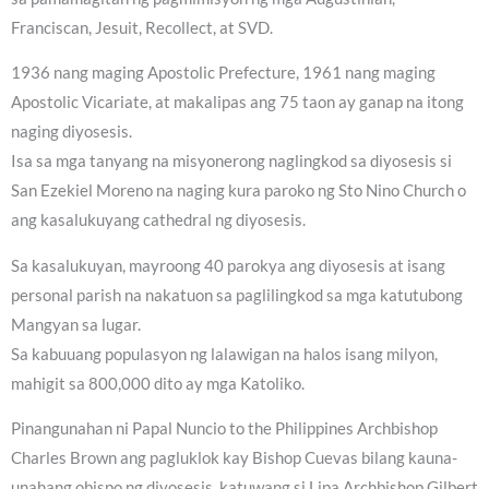
Franciscan, Jesuit, Recollect, at SVD.
1936 nang maging Apostolic Prefecture, 1961 nang maging
Apostolic Vicariate, at makalipas ang 75 taon ay ganap na itong
naging diyosesis.
Isa sa mga tanyang na misyonerong naglingkod sa diyosesis si
San Ezekiel Moreno na naging kura paroko ng Sto Nino Church o
ang kasalukuyang cathedral ng diyosesis.
Sa kasalukuyan, mayroong 40 parokya ang diyosesis at isang
personal parish na nakatuon sa paglilingkod sa mga katutubong
Mangyan sa lugar.
Sa kabuuang populasyon ng lalawigan na halos isang milyon,
mahigit sa 800,000 dito ay mga Katoliko.
Pinangunahan ni Papal Nuncio to the Philippines Archbishop
Charles Brown ang pagluklok kay Bishop Cuevas bilang kauna-
unahang obispo ng diyosesis, katuwang si Lipa Archbishop Gilbert