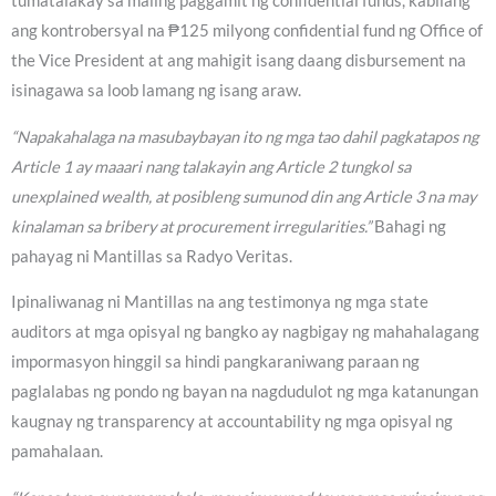
tumatalakay sa maling paggamit ng confidential funds, kabilang
ang kontrobersyal na ₱125 milyong confidential fund ng Office of
the Vice President at ang mahigit isang daang disbursement na
isinagawa sa loob lamang ng isang araw.
“Napakahalaga na masubaybayan ito ng mga tao dahil pagkatapos ng
Article 1 ay maaari nang talakayin ang Article 2 tungkol sa
unexplained wealth, at posibleng sumunod din ang Article 3 na may
kinalaman sa bribery at procurement irregularities.”
Bahagi ng
pahayag ni Mantillas sa Radyo Veritas.
Ipinaliwanag ni Mantillas na ang testimonya ng mga state
auditors at mga opisyal ng bangko ay nagbigay ng mahahalagang
impormasyon hinggil sa hindi pangkaraniwang paraan ng
paglalabas ng pondo ng bayan na nagdudulot ng mga katanungan
kaugnay ng transparency at accountability ng mga opisyal ng
pamahalaan.