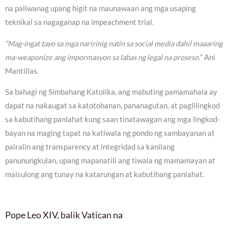
na paliwanag upang higit na maunawaan ang mga usaping
teknikal sa nagaganap na impeachment trial.
“Mag-ingat tayo sa mga naririnig natin sa social media dahil maaaring
ma-weaponize ang impormasyon sa labas ng legal na proseso.
” Ani
Mantillas.
Sa bahagi ng Simbahang Katolika, ang mabuting pamamahala ay
dapat na nakaugat sa katotohanan, pananagutan, at paglilingkod
sa kabutihang panlahat kung saan tinatawagan ang mga lingkod-
bayan na maging tapat na katiwala ng pondo ng sambayanan at
pairalin ang transparency at integridad sa kanilang
panunungkulan, upang mapanatili ang tiwala ng mamamayan at
maisulong ang tunay na katarungan at kabutihang panlahat.
Pope Leo XIV, balik Vatican na