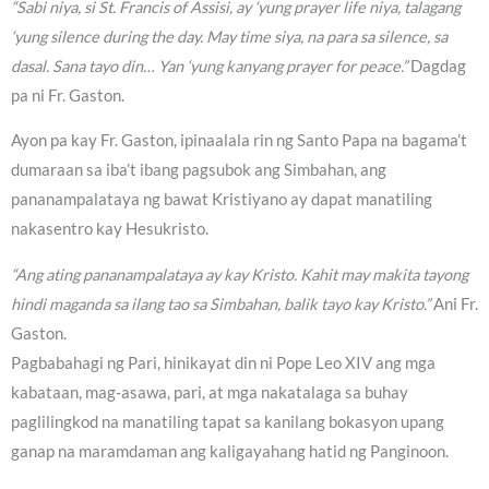
“Sabi niya, si St. Francis of Assisi, ay ‘yung prayer life niya, talagang
‘yung silence during the day. May time siya, na para sa silence, sa
dasal. Sana tayo din… Yan ‘yung kanyang prayer for peace.”
Dagdag
pa ni Fr. Gaston.
Ayon pa kay Fr. Gaston, ipinaalala rin ng Santo Papa na bagama’t
dumaraan sa iba’t ibang pagsubok ang Simbahan, ang
pananampalataya ng bawat Kristiyano ay dapat manatiling
nakasentro kay Hesukristo.
“Ang ating pananampalataya ay kay Kristo. Kahit may makita tayong
hindi maganda sa ilang tao sa Simbahan, balik tayo kay Kristo.”
Ani Fr.
Gaston.
Pagbabahagi ng Pari, hinikayat din ni Pope Leo XIV ang mga
kabataan, mag-asawa, pari, at mga nakatalaga sa buhay
paglilingkod na manatiling tapat sa kanilang bokasyon upang
ganap na maramdaman ang kaligayahang hatid ng Panginoon.