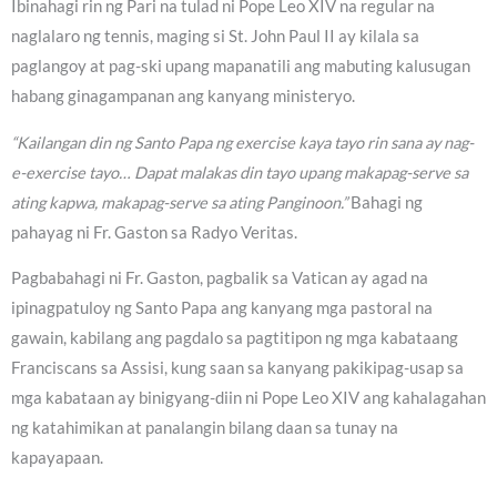
Ibinahagi rin ng Pari na tulad ni Pope Leo XIV na regular na
naglalaro ng tennis, maging si St. John Paul II ay kilala sa
paglangoy at pag-ski upang mapanatili ang mabuting kalusugan
habang ginagampanan ang kanyang ministeryo.
“Kailangan din ng Santo Papa ng exercise kaya tayo rin sana ay nag-
e-exercise tayo… Dapat malakas din tayo upang makapag-serve sa
ating kapwa, makapag-serve sa ating Panginoon.”
Bahagi ng
pahayag ni Fr. Gaston sa Radyo Veritas.
Pagbabahagi ni Fr. Gaston, pagbalik sa Vatican ay agad na
ipinagpatuloy ng Santo Papa ang kanyang mga pastoral na
gawain, kabilang ang pagdalo sa pagtitipon ng mga kabataang
Franciscans sa Assisi, kung saan sa kanyang pakikipag-usap sa
mga kabataan ay binigyang-diin ni Pope Leo XIV ang kahalagahan
ng katahimikan at panalangin bilang daan sa tunay na
kapayapaan.