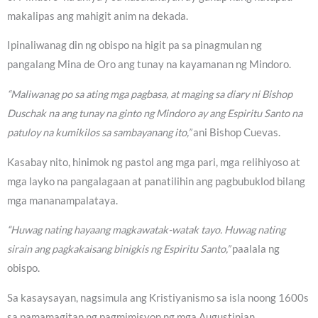
makalipas ang mahigit anim na dekada.
Ipinaliwanag din ng obispo na higit pa sa pinagmulan ng
pangalang Mina de Oro ang tunay na kayamanan ng Mindoro.
“Maliwanag po sa ating mga pagbasa, at maging sa diary ni Bishop
Duschak na ang tunay na ginto ng Mindoro ay ang Espiritu Santo na
patuloy na kumikilos sa sambayanang ito,”
ani Bishop Cuevas.
Kasabay nito, hinimok ng pastol ang mga pari, mga relihiyoso at
mga layko na pangalagaan at panatilihin ang pagbubuklod bilang
mga mananampalataya.
“Huwag nating hayaang magkawatak-watak tayo. Huwag nating
sirain ang pagkakaisang binigkis ng Espiritu Santo,”
paalala ng
obispo.
Sa kasaysayan, nagsimula ang Kristiyanismo sa isla noong 1600s
sa pamamagitan ng pagmimisyon ng mga Augustinian,