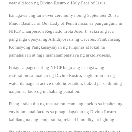
year old icon ng Divino Rostro o Holy Face of Jesus.
Isinagawa ang turn-over ceremony noong September 28, sa
Minor Basilica of Our Lady of Peñafrancia, sa pangunguna ni
NHCP Chairperson Regalado Trota Jose, Jr. saksi ang iba
pang mga opisyal ng Arkidiyosesis ng Caceres, Pambansang
Komisyong Pangkasaysayan ng Pilipinas at lokal na
pamahalaan at mga mananampalataya ng arkidiyosesis.
Batay sa pagsusuri ng NHCP bago ang isinagawang
restoration sa imahen ng Divino Rostro, nagkaroon ito ng
water damage at active mold infestation, bukod pa sa duming
naipon sa loob ng mahabang panahon.
Pinag-aralan din ng restoration team ang epekto sa imahen ng
environmental factors sa pinaglalagakan ng Divino Rostro
kabilang na ang temperatura, related humidity, at lighting.
“In addition, the inappropriate auxiliary support, made up of