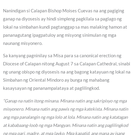
Nanindigan si Calapan Bishop Moises Cuevas na ang pagiging
ganap na diyosesis ay hindi simpleng pagkilala sa paglago ng
lokal na simbahan kundi pagtanggap sa mas malaking hamon at
pananagutang ipagpatuloy ang misyong sinimulan ng mga
naunang misyonero.
Sa kanyang pagninilay sa Misa para sa canonical erection ng
Diocese of Calapan nitong August 7 sa Calapan Cathedral, sinabi
ng unang obispo ng diyosesis na ang bagong katayuan ng lokal na
Simbahan ng Oriental Mindoro ay bunga ng mahabang
kasaysayan ng pananampalataya at paglilingkod.
“Ganap na natin itong minana. Minana natin ang sakripisyo ng mga
misyonero. Minana natin ang pawis ng mga katekista. Minana natin
ang mga panalangin ng mga lolo at lola. Minana natin ang katatagan
at kababaang-loob ng mga Mangyan. Minana natin ang paglilingkod
ng mga pari, madre, at mga layko. Mga kapatid, ang mana ay isang