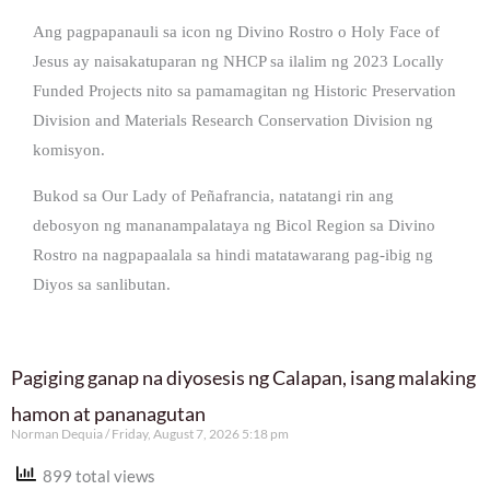
Ang pagpapanauli sa icon ng Divino Rostro o Holy Face of
Jesus ay naisakatuparan ng NHCP sa ilalim ng 2023 Locally
Funded Projects nito sa pamamagitan ng Historic Preservation
Division and Materials Research Conservation Division ng
komisyon.
Bukod sa Our Lady of Peñafrancia, natatangi rin ang
debosyon ng mananampalataya ng Bicol Region sa Divino
Rostro na nagpapaalala sa hindi matatawarang pag-ibig ng
Diyos sa sanlibutan.
Pagiging ganap na diyosesis ng Calapan, isang malaking
hamon at pananagutan
Norman Dequia
Friday, August 7, 2026 5:18 pm
899 total views