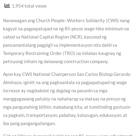
1,954 total views
Nanawagan ang Church People–Workers Solidarity (CWS) nang
kagyat na pagpapatupad na ng 85-pesos wage hike minimum na
sahod sa National Capital Region (NCR), kasunod ng
pansamantalang pagpigil sa implementasyon nito dahil sa
Temporary Restraining Order (TRO) na inilabas kaugnay ng
petisyong inihain ng dalawang construction company.
Ayon kay CWS National Chairperson San Carlos Bishop Gerardo
Alminaza, iginiit na ang pagkaantala sa pagpapatupad ng wage
increase ay nagdudulot ng dagdag na pasanin sa mga
manggagawang patuloy na nahaharap sa mataas na presyo ng
mga pangunahing bilihin, mababang kita, at tumitinding gastusin
sa pagkain, transportasyon, pabahay, kalusugan, edukasyon, at
iba pang pangangailangan.