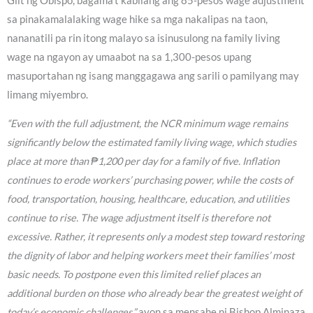
Giit ng Obispo, bagama’t kabilang ang 85-pesos wage adjustment
sa pinakamalalaking wage hike sa mga nakalipas na taon,
nananatili pa rin itong malayo sa isinusulong na family living
wage na ngayon ay umaabot na sa 1,300-pesos upang
masuportahan ng isang manggagawa ang sarili o pamilyang may
limang miyembro.
“Even with the full adjustment, the NCR minimum wage remains
significantly below the estimated family living wage, which studies
place at more than ₱1,200 per day for a family of five. Inflation
continues to erode workers’ purchasing power, while the costs of
food, transportation, housing, healthcare, education, and utilities
continue to rise. The wage adjustment itself is therefore not
excessive. Rather, it represents only a modest step toward restoring
the dignity of labor and helping workers meet their families’ most
basic needs. To postpone even this limited relief places an
additional burden on those who already bear the greatest weight of
today’s economic challenges,”
ayon sa mensahe ni Bishop Alminaza