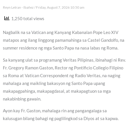
Reyn Letran - Ibañez
Friday, August 7, 2026 10:50 am
1,250 total views
Nagbalik na sa Vatican ang Kanyang Kabanalan Pope Leo XIV
matapos ang ilang linggong pamamahinga sa Castel Gandolfo, na
summer residence ng mga Santo Papa na nasa labas ng Roma.
Sa kanyang ulat sa programang Veritas Pilipinas, ibinahagi ni Rev.
Fr. Gregory Ramon Gaston, Rector ng Pontificio Collegio Filipino
sa Roma at Vatican Correspondent ng Radio Veritas, na naging
mahalaga ang maikling bakasyon ng Santo Papa upang
makapagpahinga, makapagdasal, at makapagtuon sa mga
nakabinbing gawain.
Ayon kay Fr. Gaston, mahalaga rin ang pangangalaga sa
kalusugan bilang bahagi ng paglilingkod sa Diyos at sa kapwa.