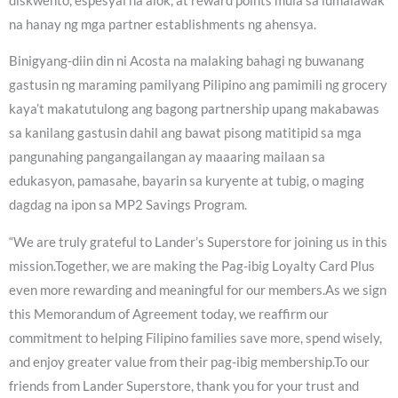
diskwento, espesyal na alok, at reward points mula sa lumalawak
na hanay ng mga partner establishments ng ahensya.
Binigyang-diin din ni Acosta na malaking bahagi ng buwanang
gastusin ng maraming pamilyang Pilipino ang pamimili ng grocery
kaya’t makatutulong ang bagong partnership upang makabawas
sa kanilang gastusin dahil ang bawat pisong matitipid sa mga
pangunahing pangangailangan ay maaaring mailaan sa
edukasyon, pamasahe, bayarin sa kuryente at tubig, o maging
dagdag na ipon sa MP2 Savings Program.
“We are truly grateful to Lander’s Superstore for joining us in this
mission.Together, we are making the Pag-ibig Loyalty Card Plus
even more rewarding and meaningful for our members.As we sign
this Memorandum of Agreement today, we reaffirm our
commitment to helping Filipino families save more, spend wisely,
and enjoy greater value from their pag-ibig membership.To our
friends from Lander Superstore, thank you for your trust and