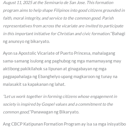
August 11, 2025 at the Seminario de San Jose. This formation
program aims to help shape Filipinos into good citizens grounded in
faith, moral integrity, and service to the common good. Parish
representatives from across the vicariate are invited to participate
in this important initiative for Christian and civic formation.”
Bahagi
ng anunsyo ng bikaryato.
Ayon sa Apostolic Vicariate of Puerto Princesa, mahalagang
sama-samang isulong ang paghubog ng mga mamamayang may
aktibong pakikilahok sa lipunan at ginagabayan ng mga
pagpapahalaga ng Ebanghelyo upang magkaroon ng tunay na
malasakit sa kapakanan ng lahat.
“Let us work together in forming citizens whose engagement in
society is inspired by Gospel values and a commitment to the
common good,”
Panawagan ng Bikaryato.
Ang CBCP Katipunan Formation Program ay isa sa mga inisyatibo