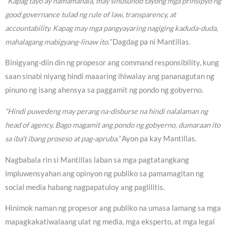
“Kapag tayo ay namamahala, may sinusunod tayong mga prinsipyo ng
good governance tulad ng rule of law, transparency, at
accountability. Kapag may mga pangyayaring nagiging kaduda-duda,
mahalagang mabigyang-linaw ito.”
Dagdag pa ni Mantillas.
Binigyang-diin din ng propesor ang command responsibility, kung
saan sinabi niyang hindi maaaring ihiwalay ang pananagutan ng
pinuno ng isang ahensya sa paggamit ng pondo ng gobyerno.
“Hindi puwedeng may perang na-disburse na hindi nalalaman ng
head of agency. Bago magamit ang pondo ng gobyerno, dumaraan ito
sa iba’t ibang proseso at pag-apruba.”
Ayon pa kay Mantillas.
Nagbabala rin si Mantillas laban sa mga pagtatangkang
impluwensyahan ang opinyon ng publiko sa pamamagitan ng
social media habang nagpapatuloy ang paglilitis.
Hinimok naman ng propesor ang publiko na umasa lamang sa mga
mapagkakatiwalaang ulat ng media, mga eksperto, at mga legal