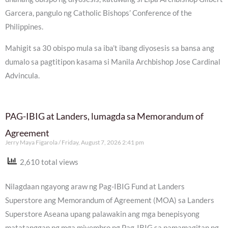
Garcera, pangulo ng Catholic Bishops’ Conference of the
Philippines.
Mahigit sa 30 obispo mula sa iba’t ibang diyosesis sa bansa ang
dumalo sa pagtitipon kasama si Manila Archbishop Jose Cardinal
Advincula.
PAG-IBIG at Landers, lumagda sa Memorandum of
Agreement
Jerry Maya Figarola
Friday, August 7, 2026 2:41 pm
2,610 total views
Nilagdaan ngayong araw ng Pag-IBIG Fund at Landers
Superstore ang Memorandum of Agreement (MOA) sa Landers
Superstore Aseana upang palawakin ang mga benepisyong
matatanggap ng mga miyembro ng Pag-IBIG sa pamamagitan ng