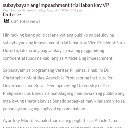
subaybayan ang impeachment trial laban kay VP
Reyn Letran - Ibañez
Friday, August 7, 2026 2:01 pm
Duterte
834 total views
Hinimok ng isang political analyst ang publiko na patuloy na
subaybayan ang impeachment trial laban kay Vice President Sara
Duterte, lalo na ang pagtalakay sa maling paggamit ng
confidential funds na kabilang sa Article 1 ng impeachment.
Sa panayam sa programang Veritas Pilipinas, sinabi ni Dr.
Christopher Mantillas, Associate Professor ng Institute for
Governance and Rural Development ng University of the
Philippines Los Baños, na mahalagang maunawaan ng publiko ang
mga isyung tinatalakay sa Senado sapagkat may kinalaman ito sa
pananagutan ng mga opisyal ng pamahalaan.
Ayon kay Mantillas, nakatuon na ang paglilitis sa Article 1, na