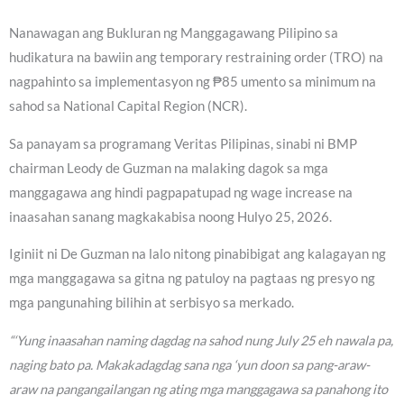
Nanawagan ang Bukluran ng Manggagawang Pilipino sa
hudikatura na bawiin ang temporary restraining order (TRO) na
nagpahinto sa implementasyon ng ₱85 umento sa minimum na
sahod sa National Capital Region (NCR).
Sa panayam sa programang Veritas Pilipinas, sinabi ni BMP
chairman Leody de Guzman na malaking dagok sa mga
manggagawa ang hindi pagpapatupad ng wage increase na
inaasahan sanang magkakabisa noong Hulyo 25, 2026.
Iginiit ni De Guzman na lalo nitong pinabibigat ang kalagayan ng
mga manggagawa sa gitna ng patuloy na pagtaas ng presyo ng
mga pangunahing bilihin at serbisyo sa merkado.
“‘Yung inaasahan naming dagdag na sahod nung July 25 eh nawala pa,
naging bato pa. Makakadagdag sana nga ‘yun doon sa pang-araw-
araw na pangangailangan ng ating mga manggagawa sa panahong ito