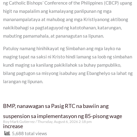
ng Catholic Bishops’ Conference of the Philippines (CBCP) upang
higit na mapalalim ang kamalayang panlipunan ng mga
mananampalataya at mahubog ang mga Kristiyanong aktibong
nakikibahagi sa pagtataguyod ng katotohanan, katarungan,
mabuting pamamahala, at pananagutan sa lipunan.
Patuloy namang hinihikayat ng Simbahan ang mga layko na
maging tapat na saksi ni Kristo hindi lamang sa loob ng simbahan
kundi maging sa kanilang pakikilahok sa buhay pampubliko,
bilang pagtugon sa misyong isabuhay ang Ebanghelyo sa lahat ng
larangan ng lipunan.
BMP, nanawagan sa Pasig RTC na bawiin ang
suspension sa implementasyon ng 85-pisong wage
Roy Mark Gutierrez
Thursday, August 6, 2026 2:18 pm
increase
5,688 total views