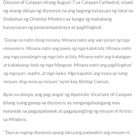
Diocese of Calapan nitong August 7 sa Calapan Cathedral, sinabi
ng unang obispo ng diyosesis na ang bagong katayuan ng lokal na
Simbahan ng Oriental Mindoro ay bunga ng mahabang
kasaysayan ng pananampalataya at paglilingkod.
“Ganap na natin itong minana. Minana natin ang sakripisyo ng mga
misyonero. Minana natin ang pawis ng mga katekista. Minana natin
ang mga panalangin ng mga lolo at lola. Minana natin ang katatagan
at kababaang-loob ng mga Mangyan. Minana natin ang paglilingkod
ng mga pari, madre, at mga layko. Mga kapatid, ang mana ay isang
misyon. Ang mina ay misyon,”
ayon kay Bishop Cuevas.
Ayon sa obispo, ang pag-angat ng Apostolic Vicariate of Calapan
bilang isang ganap na diyosesis ay nangangahulugang mas
malawak na pagpapalawak at pagpapaigting ng misyon ni Kristo
sa Mindoro.
“Tayo ay naging diyosesis upang lalo pang palawakin ang misyon ni