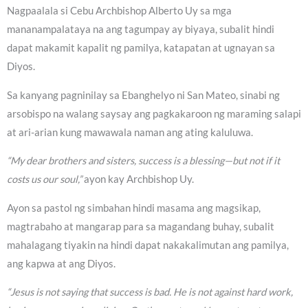
Nagpaalala si Cebu Archbishop Alberto Uy sa mga
mananampalataya na ang tagumpay ay biyaya, subalit hindi
dapat makamit kapalit ng pamilya, katapatan at ugnayan sa
Diyos.
Sa kanyang pagninilay sa Ebanghelyo ni San Mateo, sinabi ng
arsobispo na walang saysay ang pagkakaroon ng maraming salapi
at ari-arian kung mawawala naman ang ating kaluluwa.
“My dear brothers and sisters, success is a blessing—but not if it
costs us our soul,”
ayon kay Archbishop Uy.
Ayon sa pastol ng simbahan hindi masama ang magsikap,
magtrabaho at mangarap para sa magandang buhay, subalit
mahalagang tiyakin na hindi dapat nakakalimutan ang pamilya,
ang kapwa at ang Diyos.
“Jesus is not saying that success is bad. He is not against hard work,