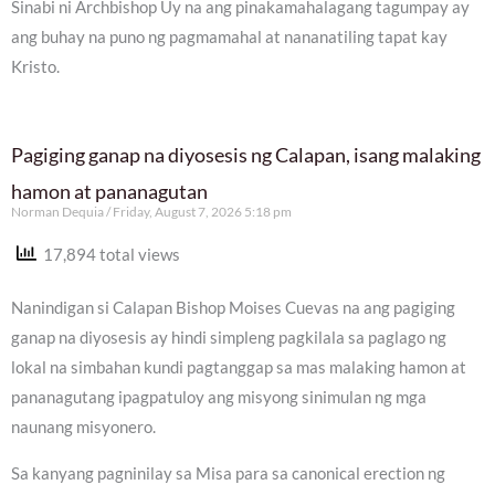
Sinabi ni Archbishop Uy na ang pinakamahalagang tagumpay ay
ang buhay na puno ng pagmamahal at nananatiling tapat kay
Kristo.
Pagiging ganap na diyosesis ng Calapan, isang malaking
hamon at pananagutan
Norman Dequia
Friday, August 7, 2026 5:18 pm
17,894 total views
Nanindigan si Calapan Bishop Moises Cuevas na ang pagiging
ganap na diyosesis ay hindi simpleng pagkilala sa paglago ng
lokal na simbahan kundi pagtanggap sa mas malaking hamon at
pananagutang ipagpatuloy ang misyong sinimulan ng mga
naunang misyonero.
Sa kanyang pagninilay sa Misa para sa canonical erection ng