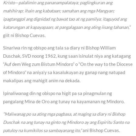
Kristo—palalimin ang pananampalataya; paglingkuran ang
mahihirap; ihain ang kabataan; samahan ang mga Mangyan;
ipagtanggol ang dignidad ng bawat tao at ng pamilya; itaguyod ang
katarungan at kapayapaan; at pangalagaan ang ating iisang tahanan,”
giit ni Bishop Cuevas.
Sinariwa rin ng obispo ang tala sa diary ni Bishop William
Duschak, SVD noong 1962, kung saan isinulat niya ang katagang
“Auf dem Weg zum Bistum Mindoro” o “On the way to the Diocese
of Mindoro” na aniya’y sa kasalukuyan ay ganap nang natupad
makalipas ang mahigit anim na dekada.
Ipinaliwanag din ng obispo na higit pa sa pinagmulan ng
pangalang Mina de Oro ang tunay na kayamanan ng Mindoro.
“Maliwanag po sa ating mga pagbasa, at maging sa diary ni Bishop
Duschak na ang tunay na ginto ng Mindoro ay ang Espiritu Santo na
patuloy na kumikilos sa sambayanang ito,”
ani Bishop Cuevas.