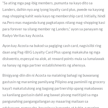
“Sa ating mga pag-ibig members, pumunta na kayo dito sa
Landers, dalhin nyo ang iyong loyalty card plus, pwede na kayong
mag-shopping kahit wala kayo ng membership card. Initially, hindi
na.Pero mas maganda kung pagkatapos nilang mag-shopping kasi
para forever na silang member ng Landers,” ayon sa panayam ng
Radyo Veritas kay Acosta.
Ayon kay Acosta na bukod sa pagiging cash card, nagsisilbi ring
daan ang Pag-IBIG Loyalty Card Plus upang makakuha ng mga
diskwento, espesyal na alok, at reward points mula sa lumalawak
na hanay ng mga partner establishments ng ahensya.
Binigyang-diin din ni Acosta na malaking bahagi ng buwanang
gastusin ng maraming pamilyang Pilipino ang pamimili ng grocery
kaya’t makatutulong ang bagong partnership upang makabawas
sa kanilang gastusin dahil ang bawat pisong matitipid sa mga
pangunahing pangangailangan ay maaaring mailaan sa
edukasyon, pamasahe, bayarin sa kuryente at tubig, o maging