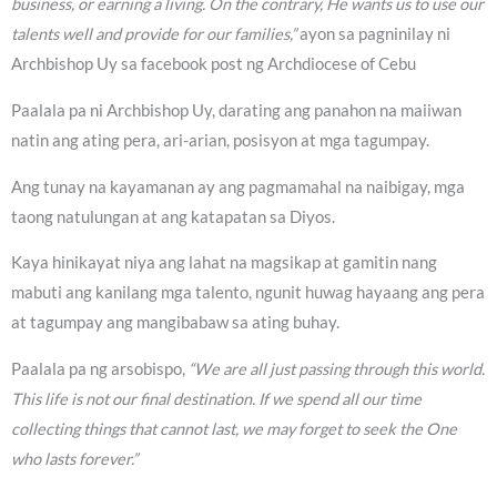
business, or earning a living. On the contrary, He wants us to use our
talents well and provide for our families,”
ayon sa pagninilay ni
Archbishop Uy sa facebook post ng Archdiocese of Cebu
Paalala pa ni Archbishop Uy, darating ang panahon na maiiwan
natin ang ating pera, ari-arian, posisyon at mga tagumpay.
Ang tunay na kayamanan ay ang pagmamahal na naibigay, mga
taong natulungan at ang katapatan sa Diyos.
Kaya hinikayat niya ang lahat na magsikap at gamitin nang
mabuti ang kanilang mga talento, ngunit huwag hayaang ang pera
at tagumpay ang mangibabaw sa ating buhay.
Paalala pa ng arsobispo,
“We are all just passing through this world.
This life is not our final destination. If we spend all our time
collecting things that cannot last, we may forget to seek the One
who lasts forever.”