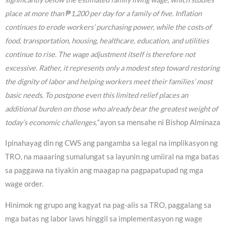
place at more than ₱1,200 per day for a family of five. Inflation
continues to erode workers’ purchasing power, while the costs of
food, transportation, housing, healthcare, education, and utilities
continue to rise. The wage adjustment itself is therefore not
excessive. Rather, it represents only a modest step toward restoring
the dignity of labor and helping workers meet their families’ most
basic needs. To postpone even this limited relief places an
additional burden on those who already bear the greatest weight of
today’s economic challenges,”
ayon sa mensahe ni Bishop Alminaza
Ipinahayag din ng CWS ang pangamba sa legal na implikasyon ng
TRO, na maaaring sumalungat sa layunin ng umiiral na mga batas
sa paggawa na tiyakin ang maagap na pagpapatupad ng mga
wage order.
Hinimok ng grupo ang kagyat na pag-alis sa TRO, paggalang sa
mga batas ng labor laws hinggil sa implementasyon ng wage