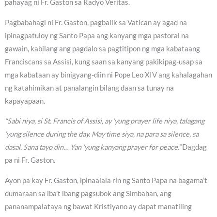
pahayag ni Fr. Gaston sa Radyo Veritas.
Pagbabahagi ni Fr. Gaston, pagbalik sa Vatican ay agad na
ipinagpatuloy ng Santo Papa ang kanyang mga pastoral na
gawain, kabilang ang pagdalo sa pagtitipon ng mga kabataang
Franciscans sa Assisi, kung saan sa kanyang pakikipag-usap sa
mga kabataan ay binigyang-diin ni Pope Leo XIV ang kahalagahan
ng katahimikan at panalangin bilang daan sa tunay na
kapayapaan.
“Sabi niya, si St. Francis of Assisi, ay ‘yung prayer life niya, talagang
‘yung silence during the day. May time siya, na para sa silence, sa
dasal. Sana tayo din… Yan ‘yung kanyang prayer for peace.”
Dagdag
pa ni Fr. Gaston.
Ayon pa kay Fr. Gaston, ipinaalala rin ng Santo Papa na bagama’t
dumaraan sa iba’t ibang pagsubok ang Simbahan, ang
pananampalataya ng bawat Kristiyano ay dapat manatiling