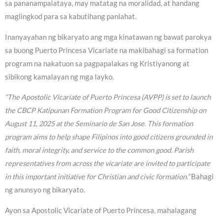
sa pananampalataya, may matatag na moralidad, at handang
maglingkod para sa kabutihang panlahat.
Inanyayahan ng bikaryato ang mga kinatawan ng bawat parokya
sa buong Puerto Princesa Vicariate na makibahagi sa formation
program na nakatuon sa pagpapalakas ng Kristiyanong at
sibikong kamalayan ng mga layko.
“The Apostolic Vicariate of Puerto Princesa (AVPP) is set to launch
the CBCP Katipunan Formation Program for Good Citizenship on
August 11, 2025 at the Seminario de San Jose. This formation
program aims to help shape Filipinos into good citizens grounded in
faith, moral integrity, and service to the common good. Parish
representatives from across the vicariate are invited to participate
in this important initiative for Christian and civic formation.”
Bahagi
ng anunsyo ng bikaryato.
Ayon sa Apostolic Vicariate of Puerto Princesa, mahalagang