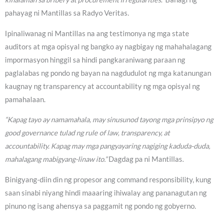
pahayag ni Mantillas sa Radyo Veritas.
Ipinaliwanag ni Mantillas na ang testimonya ng mga state
auditors at mga opisyal ng bangko ay nagbigay ng mahahalagang
impormasyon hinggil sa hindi pangkaraniwang paraan ng
paglalabas ng pondo ng bayan na nagdudulot ng mga katanungan
kaugnay ng transparency at accountability ng mga opisyal ng
pamahalaan.
“Kapag tayo ay namamahala, may sinusunod tayong mga prinsipyo ng
good governance tulad ng rule of law, transparency, at
accountability. Kapag may mga pangyayaring nagiging kaduda-duda,
mahalagang mabigyang-linaw ito.”
Dagdag pa ni Mantillas.
Binigyang-diin din ng propesor ang command responsibility, kung
saan sinabi niyang hindi maaaring ihiwalay ang pananagutan ng
pinuno ng isang ahensya sa paggamit ng pondo ng gobyerno.