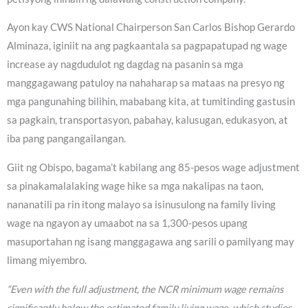
Ayon kay CWS National Chairperson San Carlos Bishop Gerardo
Alminaza, iginiit na ang pagkaantala sa pagpapatupad ng wage
increase ay nagdudulot ng dagdag na pasanin sa mga
manggagawang patuloy na nahaharap sa mataas na presyo ng
mga pangunahing bilihin, mababang kita, at tumitinding gastusin
sa pagkain, transportasyon, pabahay, kalusugan, edukasyon, at
iba pang pangangailangan.
Giit ng Obispo, bagama’t kabilang ang 85-pesos wage adjustment
sa pinakamalalaking wage hike sa mga nakalipas na taon,
nananatili pa rin itong malayo sa isinusulong na family living
wage na ngayon ay umaabot na sa 1,300-pesos upang
masuportahan ng isang manggagawa ang sarili o pamilyang may
limang miyembro.
“Even with the full adjustment, the NCR minimum wage remains
significantly below the estimated family living wage, which studies