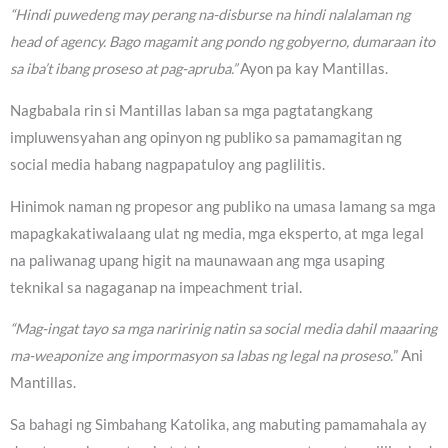
“Hindi puwedeng may perang na-disburse na hindi nalalaman ng
head of agency. Bago magamit ang pondo ng gobyerno, dumaraan ito
sa iba’t ibang proseso at pag-apruba.”
Ayon pa kay Mantillas.
Nagbabala rin si Mantillas laban sa mga pagtatangkang
impluwensyahan ang opinyon ng publiko sa pamamagitan ng
social media habang nagpapatuloy ang paglilitis.
Hinimok naman ng propesor ang publiko na umasa lamang sa mga
mapagkakatiwalaang ulat ng media, mga eksperto, at mga legal
na paliwanag upang higit na maunawaan ang mga usaping
teknikal sa nagaganap na impeachment trial.
“Mag-ingat tayo sa mga naririnig natin sa social media dahil maaaring
ma-weaponize ang impormasyon sa labas ng legal na proseso.
” Ani
Mantillas.
Sa bahagi ng Simbahang Katolika, ang mabuting pamamahala ay