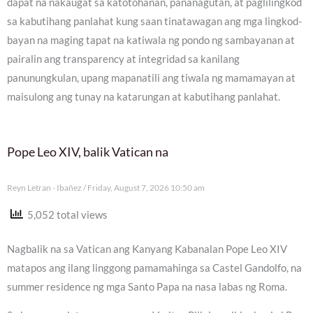
dapat na nakaugat sa katotohanan, pananagutan, at paglilingkod
sa kabutihang panlahat kung saan tinatawagan ang mga lingkod-
bayan na maging tapat na katiwala ng pondo ng sambayanan at
pairalin ang transparency at integridad sa kanilang
panunungkulan, upang mapanatili ang tiwala ng mamamayan at
maisulong ang tunay na katarungan at kabutihang panlahat.
Pope Leo XIV, balik Vatican na
Reyn Letran - Ibañez
Friday, August 7, 2026 10:50 am
5,052 total views
Nagbalik na sa Vatican ang Kanyang Kabanalan Pope Leo XIV
matapos ang ilang linggong pamamahinga sa Castel Gandolfo, na
summer residence ng mga Santo Papa na nasa labas ng Roma.