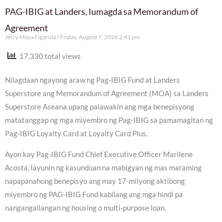
PAG-IBIG at Landers, lumagda sa Memorandum of
Agreement
Jerry Maya Figarola
Friday, August 7, 2026 2:41 pm
17,330 total views
Nilagdaan ngayong araw ng Pag-IBIG Fund at Landers
Superstore ang Memorandum of Agreement (MOA) sa Landers
Superstore Aseana upang palawakin ang mga benepisyong
matatanggap ng mga miyembro ng Pag-IBIG sa pamamagitan ng
Pag-IBIG Loyalty Card at Loyalty Card Plus.
Ayon kay Pag-IBIG Fund Chief Executive Officer Marilene
Acosta, layunin ng kasunduan na mabigyan ng mas maraming
napapanahong benepisyo ang may 17-milyong aktibong
miyembro ng PAG-IBIG Fund kabilang ang mga hindi pa
nangangailangan ng housing o multi-purpose loan.