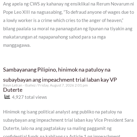
Ang apela ng CWS ay kahanay ng ensiklikal na Rerum Novarum ni
Pope Leo XIII na nagsasabing, “To defraud anyone of wages due to
a lowly worker is a crime which cries to the anger of heaven,”
bilang paalala sa moral na pananagutan ng lipunan na tiyakin ang
makatarungan at napapanahong sahod para sa mga
manggagawa.
Sambayanang Pilipino, hinimok na patuloy na
subaybayan ang impeachment trial laban kay VP
Reyn Letran - Ibañez
Friday, August 7, 2026 2:01 pm
Duterte
4,927 total views
Hinimok ng isang political analyst ang publiko na patuloy na
subaybayan ang impeachment trial laban kay Vice President Sara
Duterte, lalo na ang pagtalakay sa maling paggamit ng
confidential funds na kabilang sa Article 1 ng impeachment.