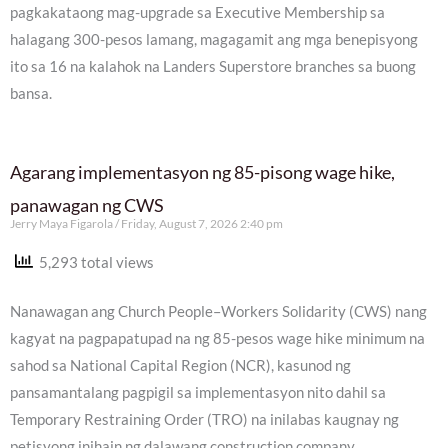
pagkakataong mag-upgrade sa Executive Membership sa
halagang 300-pesos lamang, magagamit ang mga benepisyong
ito sa 16 na kalahok na Landers Superstore branches sa buong
bansa.
Agarang implementasyon ng 85-pisong wage hike,
panawagan ng CWS
Jerry Maya Figarola
Friday, August 7, 2026 2:40 pm
5,293 total views
Nanawagan ang Church People–Workers Solidarity (CWS) nang
kagyat na pagpapatupad na ng 85-pesos wage hike minimum na
sahod sa National Capital Region (NCR), kasunod ng
pansamantalang pagpigil sa implementasyon nito dahil sa
Temporary Restraining Order (TRO) na inilabas kaugnay ng
petisyong inihain ng dalawang construction company.