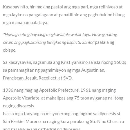
Kasabay nito, hinimok ng pastol ang mga pari, mga relihiyoso at
mga layko na pangalagaan at panatilihin ang pagbubuklod bilang
mga mananampalataya.
“Huwag nating hayaang magkawatak-watak tayo. Huwag nating
sirain ang pagkakaisang binigkis ng Espiritu Santo,”
paalala ng
obispo.
Sa kasaysayan, nagsimula ang Kristiyanismo sa isla noong 1600s
sa pamamagitan ng pagmimisyon ng mga Augustinian,
Franciscan, Jesuit, Recollect, at SVD.
1936 nang maging Apostolic Prefecture, 1961 nang maging
Apostolic Vicariate, at makalipas ang 75 taon ay ganap na itong
naging diyosesis.
Isa sa mga tanyang na misyonerong naglingkod sa diyosesis si
San Ezekiel Moreno na naging kura paroko ng Sto Nino Church o
ang kasalukuyang cathedral ng diyosesis.