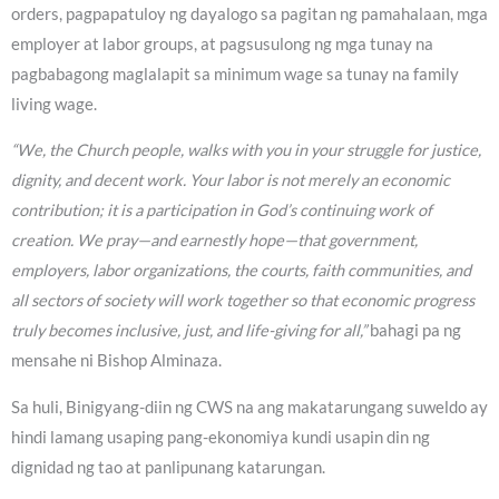
orders, pagpapatuloy ng dayalogo sa pagitan ng pamahalaan, mga
employer at labor groups, at pagsusulong ng mga tunay na
pagbabagong maglalapit sa minimum wage sa tunay na family
living wage.
“We, the Church people, walks with you in your struggle for justice,
dignity, and decent work. Your labor is not merely an economic
contribution; it is a participation in God’s continuing work of
creation. We pray—and earnestly hope—that government,
employers, labor organizations, the courts, faith communities, and
all sectors of society will work together so that economic progress
truly becomes inclusive, just, and life-giving for all,”
bahagi pa ng
mensahe ni Bishop Alminaza.
Sa huli, Binigyang-diin ng CWS na ang makatarungang suweldo ay
hindi lamang usaping pang-ekonomiya kundi usapin din ng
dignidad ng tao at panlipunang katarungan.