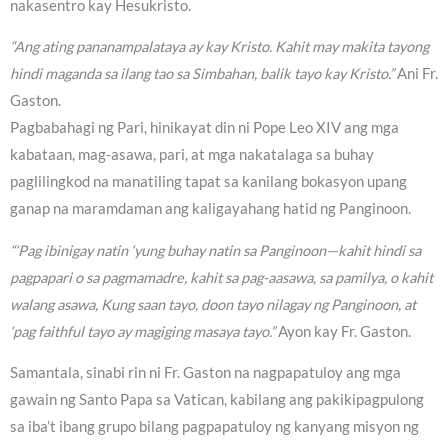
nakasentro kay Hesukristo.
“Ang ating pananampalataya ay kay Kristo. Kahit may makita tayong
hindi maganda sa ilang tao sa Simbahan, balik tayo kay Kristo.”
Ani Fr.
Gaston.
Pagbabahagi ng Pari, hinikayat din ni Pope Leo XIV ang mga
kabataan, mag-asawa, pari, at mga nakatalaga sa buhay
paglilingkod na manatiling tapat sa kanilang bokasyon upang
ganap na maramdaman ang kaligayahang hatid ng Panginoon.
“‘Pag ibinigay natin ‘yung buhay natin sa Panginoon—kahit hindi sa
pagpapari o sa pagmamadre, kahit sa pag-aasawa, sa pamilya, o kahit
walang asawa, Kung saan tayo, doon tayo nilagay ng Panginoon, at
‘pag faithful tayo ay magiging masaya tayo.”
Ayon kay Fr. Gaston.
Samantala, sinabi rin ni Fr. Gaston na nagpapatuloy ang mga
gawain ng Santo Papa sa Vatican, kabilang ang pakikipagpulong
sa iba’t ibang grupo bilang pagpapatuloy ng kanyang misyon ng