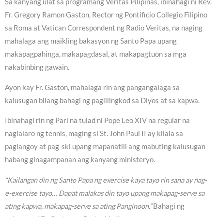
Sa kanyang ulat sa programang Veritas Pilipinas, ibinahagi ni Rev.
Fr. Gregory Ramon Gaston, Rector ng Pontificio Collegio Filipino
sa Roma at Vatican Correspondent ng Radio Veritas, na naging
mahalaga ang maikling bakasyon ng Santo Papa upang
makapagpahinga, makapagdasal, at makapagtuon sa mga
nakabinbing gawain.
Ayon kay Fr. Gaston, mahalaga rin ang pangangalaga sa
kalusugan bilang bahagi ng paglilingkod sa Diyos at sa kapwa.
Ibinahagi rin ng Pari na tulad ni Pope Leo XIV na regular na
naglalaro ng tennis, maging si St. John Paul II ay kilala sa
paglangoy at pag-ski upang mapanatili ang mabuting kalusugan
habang ginagampanan ang kanyang ministeryo.
“Kailangan din ng Santo Papa ng exercise kaya tayo rin sana ay nag-
e-exercise tayo… Dapat malakas din tayo upang makapag-serve sa
ating kapwa, makapag-serve sa ating Panginoon.”
Bahagi ng