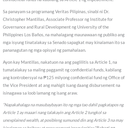
Sa panayam sa programang Veritas Pilipinas, sinabi ni Dr.
Christopher Mantillas, Associate Professor ng Institute for
Governance and Rural Development ng University of the
Philippines Los Baños, na mahalagang maunawaan ng publiko ang
mga isyung tinatalakay sa Senado sapagkat may kinalaman ito sa
pananagutan ng mga opisyal ng pamahalaan.
Ayon kay Mantillas, nakatuon na ang paglilitis sa Article 1, na
tumatalakay sa maling paggamit ng confidential funds, kabilang
ang kontrobersyal na ₱125 milyong confidential fund ng Office of
the Vice President at ang mahigit isang daang disbursement na
isinagawa sa loob lamang ng isang araw.
“Napakahalaga na masubaybayan ito ng mga tao dahil pagkatapos ng
Article 1 ay maaari nang talakayin ang Article 2 tungkol sa
unexplained wealth, at posibleng sumunod din ang Article 3 na may
kinalaman sa bribery at procurement irregularities.”
Bahagi ng