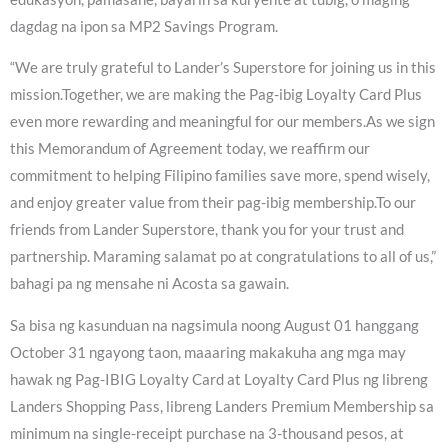
dagdag na ipon sa MP2 Savings Program.
“We are truly grateful to Lander’s Superstore for joining us in this
mission.Together, we are making the Pag-ibig Loyalty Card Plus
even more rewarding and meaningful for our members.As we sign
this Memorandum of Agreement today, we reaffirm our
commitment to helping Filipino families save more, spend wisely,
and enjoy greater value from their pag-ibig membership.To our
friends from Lander Superstore, thank you for your trust and
partnership. Maraming salamat po at congratulations to all of us,”
bahagi pa ng mensahe ni Acosta sa gawain.
Sa bisa ng kasunduan na nagsimula noong August 01 hanggang
October 31 ngayong taon, maaaring makakuha ang mga may
hawak ng Pag-IBIG Loyalty Card at Loyalty Card Plus ng libreng
Landers Shopping Pass, libreng Landers Premium Membership sa
minimum na single-receipt purchase na 3-thousand pesos, at