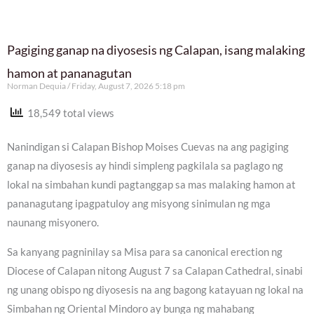
Pagiging ganap na diyosesis ng Calapan, isang malaking
hamon at pananagutan
Norman Dequia
Friday, August 7, 2026 5:18 pm
18,549 total views
Nanindigan si Calapan Bishop Moises Cuevas na ang pagiging
ganap na diyosesis ay hindi simpleng pagkilala sa paglago ng
lokal na simbahan kundi pagtanggap sa mas malaking hamon at
pananagutang ipagpatuloy ang misyong sinimulan ng mga
naunang misyonero.
Sa kanyang pagninilay sa Misa para sa canonical erection ng
Diocese of Calapan nitong August 7 sa Calapan Cathedral, sinabi
ng unang obispo ng diyosesis na ang bagong katayuan ng lokal na
Simbahan ng Oriental Mindoro ay bunga ng mahabang