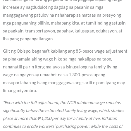
increase ay nagdudulot ng dagdag na pasanin sa mga
manggagawang patuloy na nahaharap sa mataas na presyo ng
mga pangunahing bilihin, mababang kita, at tumitinding gastusin
sa pagkain, transportasyon, pabahay, kalusugan, edukasyon, at
iba pang pangangailangan.
Giit ng Obispo, bagama’t kabilang ang 85-pesos wage adjustment
sa pinakamalalaking wage hike sa mga nakalipas na taon,
nananatili pa rin itong malayo sa isinusulong na family living
wage na ngayon ay umaabot na sa 1,300-pesos upang
masuportahan ng isang manggagawa ang sarili o pamilyang may
limang miyembro.
“Even with the full adjustment, the NCR minimum wage remains
significantly below the estimated family living wage, which studies
place at more than ₱1,200 per day for a family of five. Inflation
continues to erode workers’ purchasing power, while the costs of