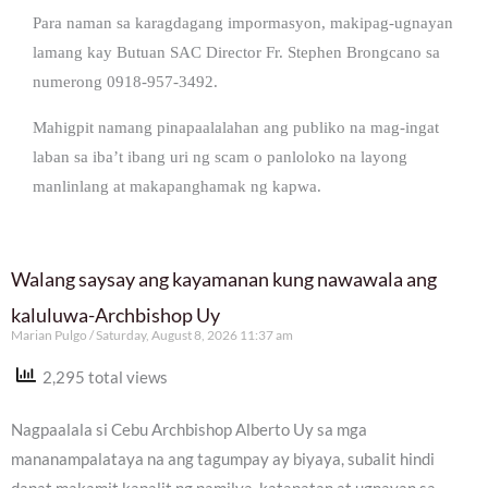
Para naman sa karagdagang impormasyon, makipag-ugnayan
lamang kay Butuan SAC Director Fr. Stephen Brongcano sa
numerong 0918-957-3492.
Mahigpit namang pinapaalalahan ang publiko na mag-ingat
laban sa iba’t ibang uri ng scam o panloloko na layong
manlinlang at makapanghamak ng kapwa.
Walang saysay ang kayamanan kung nawawala ang
kaluluwa-Archbishop Uy
Marian Pulgo
Saturday, August 8, 2026 11:37 am
2,295 total views
Nagpaalala si Cebu Archbishop Alberto Uy sa mga
mananampalataya na ang tagumpay ay biyaya, subalit hindi