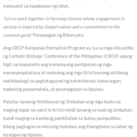
malasakit sa kapakanan ng lahat.
“Let us work together in forming citizens whose engagement in
society is inspired by Gospel values and a commitment to the
common good,”
Panawagan ng Bikaryato.
Ang CBCP Katipunan Formation Program ay isa sa mga inisyatibo
ng Catholic Bishops’ Conference of the Philippines (CBCP) upang
higit na mapalalim ang kamalayang panlipunan ng mga
mananampalataya at mahubog ang mga Kristiyanong aktibong
nakikibahagi sa pagtataguyod ng katotohanan, katarungan,
mabuting pamamahala, at pananagutan sa lipunan.
Patuloy namang hinihikayat ng Simbahan ang mga layko na
maging tapat na saksi ni Kristo hindi lamang sa loob ng simbahan
kundi maging sa kanilang pakikilahok sa buhay pampubliko,
bilang pagtugon sa misyong isabuhay ang Ebanghelyo sa lahat ng
larangan ng lipunan.