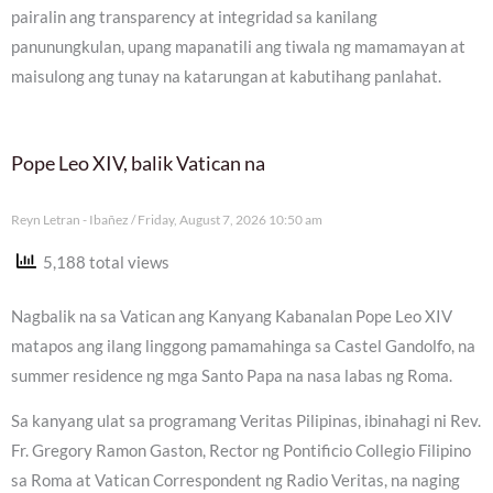
pairalin ang transparency at integridad sa kanilang
panunungkulan, upang mapanatili ang tiwala ng mamamayan at
maisulong ang tunay na katarungan at kabutihang panlahat.
Pope Leo XIV, balik Vatican na
Reyn Letran - Ibañez
Friday, August 7, 2026 10:50 am
5,188 total views
Nagbalik na sa Vatican ang Kanyang Kabanalan Pope Leo XIV
matapos ang ilang linggong pamamahinga sa Castel Gandolfo, na
summer residence ng mga Santo Papa na nasa labas ng Roma.
Sa kanyang ulat sa programang Veritas Pilipinas, ibinahagi ni Rev.
Fr. Gregory Ramon Gaston, Rector ng Pontificio Collegio Filipino
sa Roma at Vatican Correspondent ng Radio Veritas, na naging