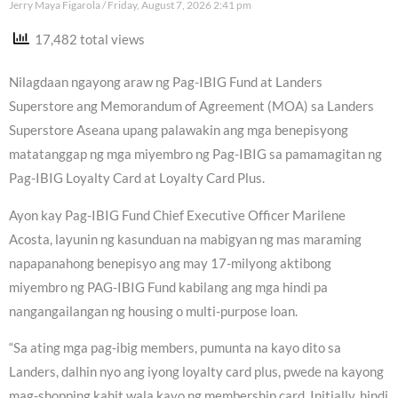
Jerry Maya Figarola
Friday, August 7, 2026 2:41 pm
17,482 total views
Nilagdaan ngayong araw ng Pag-IBIG Fund at Landers
Superstore ang Memorandum of Agreement (MOA) sa Landers
Superstore Aseana upang palawakin ang mga benepisyong
matatanggap ng mga miyembro ng Pag-IBIG sa pamamagitan ng
Pag-IBIG Loyalty Card at Loyalty Card Plus.
Ayon kay Pag-IBIG Fund Chief Executive Officer Marilene
Acosta, layunin ng kasunduan na mabigyan ng mas maraming
napapanahong benepisyo ang may 17-milyong aktibong
miyembro ng PAG-IBIG Fund kabilang ang mga hindi pa
nangangailangan ng housing o multi-purpose loan.
“Sa ating mga pag-ibig members, pumunta na kayo dito sa
Landers, dalhin nyo ang iyong loyalty card plus, pwede na kayong
mag-shopping kahit wala kayo ng membership card. Initially, hindi