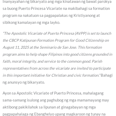
Inanyayahan ng bikaryato ang mga kinatawan ng bawat parokya
sa buong Puerto Princesa Vicariate na makibahagi sa formation
program na nakatuon sa pagpapalakas ng Kristiyanong at
sibikong kamalayan ng mga layko.
“The Apostolic Vicariate of Puerto Princesa (AVPP) is set to launch
the CBCP Katipunan Formation Program for Good Citizenship on
August 11, 2025 at the Seminario de San Jose. This formation
program aims to help shape Filipinos into good citizens grounded in
faith, moral integrity, and service to the common good. Parish
representatives from across the vicariate are invited to participate
in this important initiative for Christian and civic formation.”
Bahagi
ng anunsyo ng bikaryato.
Ayon sa Apostolic Vicariate of Puerto Princesa, mahalagang
sama-samang isulong ang paghubog ng mga mamamayang may
aktibong pakikilahok sa lipunan at ginagabayan ng mga
pagpapahalaga ng Ebanghelyo upang magkaroon ng tunay na