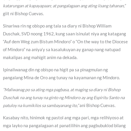
katarungan at kapayapaan; at pangalagaan ang ating iisang tahanan,”
giit ni Bishop Cuevas.
Sinariwa rin ng obispo ang tala sa diary ni Bishop William
Duschak, SVD noong 1962, kung saan isinulat niya ang katagang
“Auf dem Weg zum Bistum Mindoro” o “On the way to the Diocese
of Mindoro” na aniya’y sa kasalukuyan ay ganap nang natupad
makalipas ang mahigit anim na dekada.
Ipinaliwanag din ng obispo na higit pa sa pinagmulan ng
pangalang Mina de Oro ang tunay na kayamanan ng Mindoro.
“Maliwanag po sa ating mga pagbasa, at maging sa diary ni Bishop
Duschak na ang tunay na ginto ng Mindoro ay ang Espiritu Santo na
patuloy na kumikilos sa sambayanang ito,”
ani Bishop Cuevas.
Kasabay nito, hinimok ng pastol ang mga pari, mga relihiyoso at
mga layko na pangalagaan at panatilihin ang pagbubuklod bilang