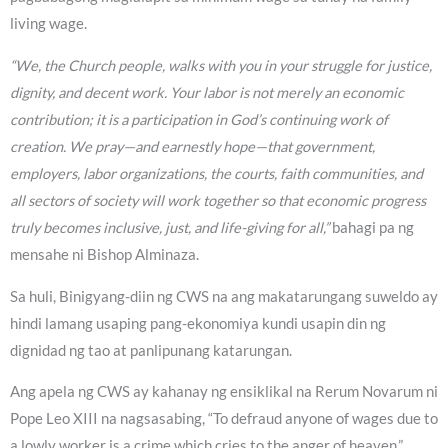
living wage.
“We, the Church people, walks with you in your struggle for justice,
dignity, and decent work. Your labor is not merely an economic
contribution; it is a participation in God’s continuing work of
creation. We pray—and earnestly hope—that government,
employers, labor organizations, the courts, faith communities, and
all sectors of society will work together so that economic progress
truly becomes inclusive, just, and life-giving for all,”
bahagi pa ng
mensahe ni Bishop Alminaza.
Sa huli, Binigyang-diin ng CWS na ang makatarungang suweldo ay
hindi lamang usaping pang-ekonomiya kundi usapin din ng
dignidad ng tao at panlipunang katarungan.
Ang apela ng CWS ay kahanay ng ensiklikal na Rerum Novarum ni
Pope Leo XIII na nagsasabing, “To defraud anyone of wages due to
a lowly worker is a crime which cries to the anger of heaven,”