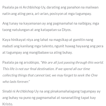
Paalala pa ni Archbishop Uy, darating ang panahon na maiiwan
natin ang ating pera, ari-arian, posisyon at mga tagumpay.
Ang tunay na kayamanan ay ang pagmamahal na naibigay, mga
taong natulungan at ang katapatan sa Diyos.
Kaya hinikayat niya ang lahat na magsikap at gamitin nang
mabuti ang kanilang mga talento, ngunit huwag hayaang ang pera
at tagumpay ang mangibabaw sa ating buhay.
Paalala pa ng arsobispo,
“We are all just passing through this world.
This life is not our final destination. If we spend all our time
collecting things that cannot last, we may forget to seek the One
who lasts forever.”
Sinabi ni Archbishop Uy na ang pinakamahalagang tagumpay ay
ang buhay na puno ng pagmamahal at nananatiling tapat kay
Kristo.