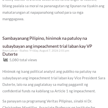
bilang paalala sa moral na pananagutan ng lipunan na tiyakin ang
makatarungan at napapanahong sahod para sa mga
manggagawa.
Sambayanang Pilipino, hinimok na patuloy na
subaybayan ang impeachment trial laban kay VP
Reyn Letran - Ibañez
Friday, August 7, 2026 2:01 pm
Duterte
5,080 total views
Hinimok ng isang political analyst ang publiko na patuloy na
subaybayan ang impeachment trial laban kay Vice President Sara
Duterte, lalo na ang pagtalakay sa maling paggamit ng
confidential funds na kabilang sa Article 1 ng impeachment.
Sa panayam sa programang Veritas Pilipinas, sinabi ni Dr.
Christopher Mantillas, Associate Professor ng Institute for