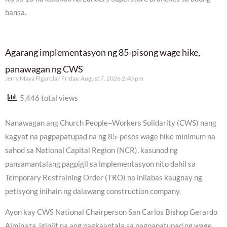
bansa.
Agarang implementasyon ng 85-pisong wage hike,
panawagan ng CWS
Jerry Maya Figarola
Friday, August 7, 2026 2:40 pm
5,446 total views
Nanawagan ang Church People–Workers Solidarity (CWS) nang
kagyat na pagpapatupad na ng 85-pesos wage hike minimum na
sahod sa National Capital Region (NCR), kasunod ng
pansamantalang pagpigil sa implementasyon nito dahil sa
Temporary Restraining Order (TRO) na inilabas kaugnay ng
petisyong inihain ng dalawang construction company.
Ayon kay CWS National Chairperson San Carlos Bishop Gerardo
Alminaza, iginiit na ang pagkaantala sa pagpapatupad ng wage