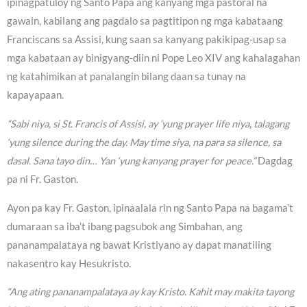
ipinagpatuloy ng Santo Papa ang kanyang mga pastoral na
gawain, kabilang ang pagdalo sa pagtitipon ng mga kabataang
Franciscans sa Assisi, kung saan sa kanyang pakikipag-usap sa
mga kabataan ay binigyang-diin ni Pope Leo XIV ang kahalagahan
ng katahimikan at panalangin bilang daan sa tunay na
kapayapaan.
“Sabi niya, si St. Francis of Assisi, ay ‘yung prayer life niya, talagang
‘yung silence during the day. May time siya, na para sa silence, sa
dasal. Sana tayo din… Yan ‘yung kanyang prayer for peace.”
Dagdag
pa ni Fr. Gaston.
Ayon pa kay Fr. Gaston, ipinaalala rin ng Santo Papa na bagama’t
dumaraan sa iba’t ibang pagsubok ang Simbahan, ang
pananampalataya ng bawat Kristiyano ay dapat manatiling
nakasentro kay Hesukristo.
“Ang ating pananampalataya ay kay Kristo. Kahit may makita tayong