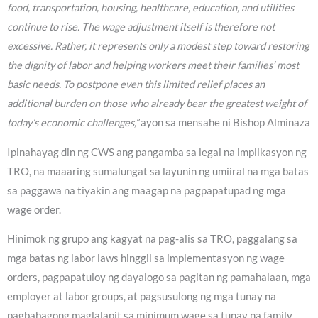
food, transportation, housing, healthcare, education, and utilities
continue to rise. The wage adjustment itself is therefore not
excessive. Rather, it represents only a modest step toward restoring
the dignity of labor and helping workers meet their families’ most
basic needs. To postpone even this limited relief places an
additional burden on those who already bear the greatest weight of
today’s economic challenges,”
ayon sa mensahe ni Bishop Alminaza
Ipinahayag din ng CWS ang pangamba sa legal na implikasyon ng
TRO, na maaaring sumalungat sa layunin ng umiiral na mga batas
sa paggawa na tiyakin ang maagap na pagpapatupad ng mga
wage order.
Hinimok ng grupo ang kagyat na pag-alis sa TRO, paggalang sa
mga batas ng labor laws hinggil sa implementasyon ng wage
orders, pagpapatuloy ng dayalogo sa pagitan ng pamahalaan, mga
employer at labor groups, at pagsusulong ng mga tunay na
pagbabagong maglalapit sa minimum wage sa tunay na family