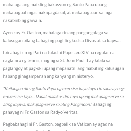
mahalaga ang maikling bakasyon ng Santo Papa upang
makapagpahinga, makapagdasal, at makapagtuon sa mga
nakabinbing gawain.
Ayon kay Fr. Gaston, mahalaga rin ang pangangalaga sa
kalusugan bilang bahagi ng paglilingkod sa Diyos at sa kapwa.
Ibinahagi rin ng Pari na tulad ni Pope Leo XIV na regular na
naglalaro ng tennis, maging si St. John Paul II ay kilala sa
paglangoy at pag-ski upang mapanatili ang mabuting kalusugan
habang ginagampanan ang kanyang ministeryo.
“Kailangan din ng Santo Papa ng exercise kaya tayo rin sana ay nag-
e-exercise tayo… Dapat malakas din tayo upang makapag-serve sa
ating kapwa, makapag-serve sa ating Panginoon.”
Bahagi ng
pahayag ni Fr. Gaston sa Radyo Veritas.
Pagbabahagi ni Fr. Gaston, pagbalik sa Vatican ay agad na