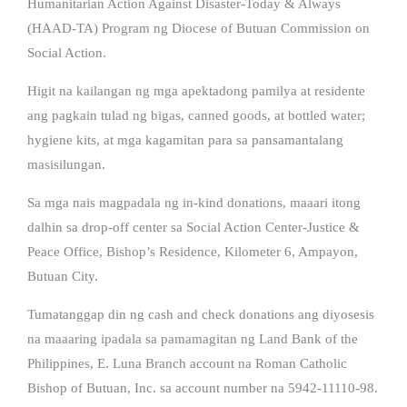
Humanitarian Action Against Disaster-Today & Always
(HAAD-TA) Program ng Diocese of Butuan Commission on
Social Action.
Higit na kailangan ng mga apektadong pamilya at residente
ang pagkain tulad ng bigas, canned goods, at bottled water;
hygiene kits, at mga kagamitan para sa pansamantalang
masisilungan.
Sa mga nais magpadala ng in-kind donations, maaari itong
dalhin sa drop-off center sa Social Action Center-Justice &
Peace Office, Bishop’s Residence, Kilometer 6, Ampayon,
Butuan City.
Tumatanggap din ng cash and check donations ang diyosesis
na maaaring ipadala sa pamamagitan ng Land Bank of the
Philippines, E. Luna Branch account na Roman Catholic
Bishop of Butuan, Inc. sa account number na 5942-11110-98.