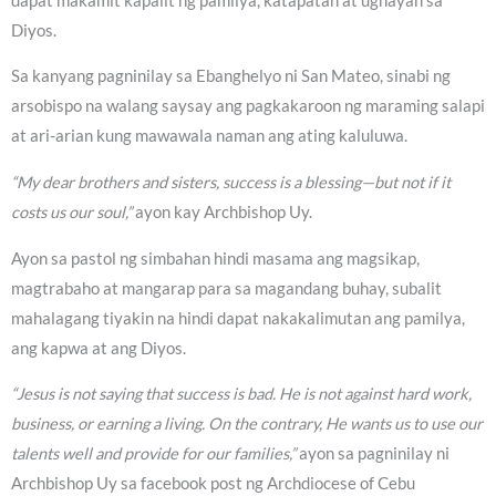
dapat makamit kapalit ng pamilya, katapatan at ugnayan sa
Diyos.
Sa kanyang pagninilay sa Ebanghelyo ni San Mateo, sinabi ng
arsobispo na walang saysay ang pagkakaroon ng maraming salapi
at ari-arian kung mawawala naman ang ating kaluluwa.
“My dear brothers and sisters, success is a blessing—but not if it
costs us our soul,”
ayon kay Archbishop Uy.
Ayon sa pastol ng simbahan hindi masama ang magsikap,
magtrabaho at mangarap para sa magandang buhay, subalit
mahalagang tiyakin na hindi dapat nakakalimutan ang pamilya,
ang kapwa at ang Diyos.
“Jesus is not saying that success is bad. He is not against hard work,
business, or earning a living. On the contrary, He wants us to use our
talents well and provide for our families,”
ayon sa pagninilay ni
Archbishop Uy sa facebook post ng Archdiocese of Cebu