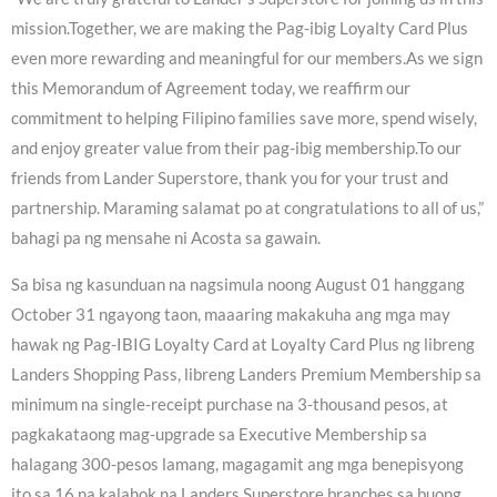
mission.Together, we are making the Pag-ibig Loyalty Card Plus
even more rewarding and meaningful for our members.As we sign
this Memorandum of Agreement today, we reaffirm our
commitment to helping Filipino families save more, spend wisely,
and enjoy greater value from their pag-ibig membership.To our
friends from Lander Superstore, thank you for your trust and
partnership. Maraming salamat po at congratulations to all of us,”
bahagi pa ng mensahe ni Acosta sa gawain.
Sa bisa ng kasunduan na nagsimula noong August 01 hanggang
October 31 ngayong taon, maaaring makakuha ang mga may
hawak ng Pag-IBIG Loyalty Card at Loyalty Card Plus ng libreng
Landers Shopping Pass, libreng Landers Premium Membership sa
minimum na single-receipt purchase na 3-thousand pesos, at
pagkakataong mag-upgrade sa Executive Membership sa
halagang 300-pesos lamang, magagamit ang mga benepisyong
ito sa 16 na kalahok na Landers Superstore branches sa buong