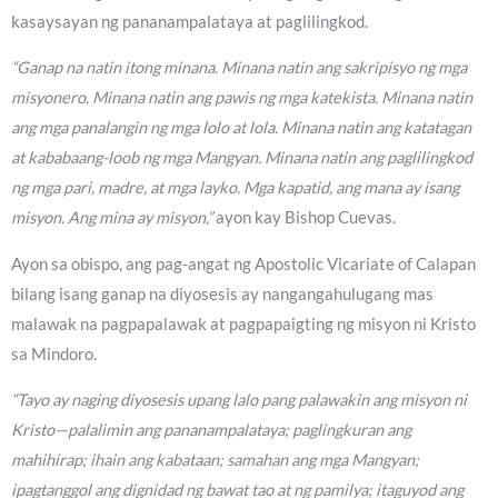
kasaysayan ng pananampalataya at paglilingkod.
“Ganap na natin itong minana. Minana natin ang sakripisyo ng mga
misyonero. Minana natin ang pawis ng mga katekista. Minana natin
ang mga panalangin ng mga lolo at lola. Minana natin ang katatagan
at kababaang-loob ng mga Mangyan. Minana natin ang paglilingkod
ng mga pari, madre, at mga layko. Mga kapatid, ang mana ay isang
misyon. Ang mina ay misyon,”
ayon kay Bishop Cuevas.
Ayon sa obispo, ang pag-angat ng Apostolic Vicariate of Calapan
bilang isang ganap na diyosesis ay nangangahulugang mas
malawak na pagpapalawak at pagpapaigting ng misyon ni Kristo
sa Mindoro.
“Tayo ay naging diyosesis upang lalo pang palawakin ang misyon ni
Kristo—palalimin ang pananampalataya; paglingkuran ang
mahihirap; ihain ang kabataan; samahan ang mga Mangyan;
ipagtanggol ang dignidad ng bawat tao at ng pamilya; itaguyod ang