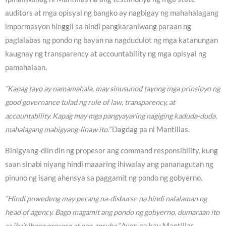
auditors at mga opisyal ng bangko ay nagbigay ng mahahalagang
impormasyon hinggil sa hindi pangkaraniwang paraan ng
paglalabas ng pondo ng bayan na nagdudulot ng mga katanungan
kaugnay ng transparency at accountability ng mga opisyal ng
pamahalaan.
“Kapag tayo ay namamahala, may sinusunod tayong mga prinsipyo ng
good governance tulad ng rule of law, transparency, at
accountability. Kapag may mga pangyayaring nagiging kaduda-duda,
mahalagang mabigyang-linaw ito.”
Dagdag pa ni Mantillas.
Binigyang-diin din ng propesor ang command responsibility, kung
saan sinabi niyang hindi maaaring ihiwalay ang pananagutan ng
pinuno ng isang ahensya sa paggamit ng pondo ng gobyerno.
“Hindi puwedeng may perang na-disburse na hindi nalalaman ng
head of agency. Bago magamit ang pondo ng gobyerno, dumaraan ito
sa iba’t ibang proseso at pag-apruba.”
Ayon pa kay Mantillas.