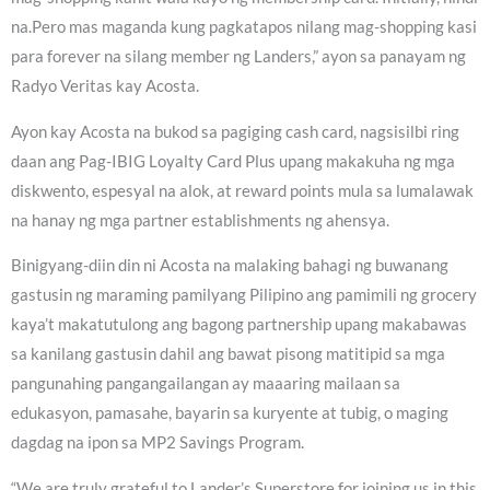
na.Pero mas maganda kung pagkatapos nilang mag-shopping kasi
para forever na silang member ng Landers,” ayon sa panayam ng
Radyo Veritas kay Acosta.
Ayon kay Acosta na bukod sa pagiging cash card, nagsisilbi ring
daan ang Pag-IBIG Loyalty Card Plus upang makakuha ng mga
diskwento, espesyal na alok, at reward points mula sa lumalawak
na hanay ng mga partner establishments ng ahensya.
Binigyang-diin din ni Acosta na malaking bahagi ng buwanang
gastusin ng maraming pamilyang Pilipino ang pamimili ng grocery
kaya’t makatutulong ang bagong partnership upang makabawas
sa kanilang gastusin dahil ang bawat pisong matitipid sa mga
pangunahing pangangailangan ay maaaring mailaan sa
edukasyon, pamasahe, bayarin sa kuryente at tubig, o maging
dagdag na ipon sa MP2 Savings Program.
“We are truly grateful to Lander’s Superstore for joining us in this