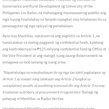
Governance and Rural Development ng University of the
Philippines Los Baños, na mahalagang maunawaan ng publiko ang
mga isyung tinatalakay sa Senado sapagkat may kinalaman ito sa
pananagutan ng mga opisyal ng pamahalaan.
Ayon kay Mantillas, nakatuon na ang paglilitis sa Article 1, na
tumatalakay sa maling paggamit ng confidential funds, kabilang
ang kontrobersyal na ₱125 milyong confidential fund ng Office of
the Vice President at ang mahigit isang daang disbursement na
isinagawa sa loob lamang ng isang araw.
“Napakahalaga na masubaybayan ito ng mga tao dahil pagkatapos ng
Article 1 ay maaari nang talakayin ang Article 2 tungkol sa
unexplained wealth, at posibleng sumunod din ang Article 3 na may
kinalaman sa bribery at procurement irregularities.”
Bahagi ng
pahayag ni Mantillas sa Radyo Veritas.
Ipinaliwanag ni Mantillas na ang testimonya ng mga state