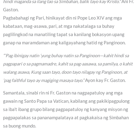
hindi maganda sa ilang tao sa Simbahan, balik tayo kay Kristo.”
Ani Fr.
Gaston.
Pagbabahagi ng Pari, hinikayat din ni Pope Leo XIV ang mga
kabataan, mag-asawa, pari, at mga nakatalaga sa buhay
paglilingkod na manatiling tapat sa kanilang bokasyon upang
ganap na maramdaman ang kaligayahang hatid ng Panginoon.
“‘Pag ibinigay natin ‘yung buhay natin sa Panginoon—kahit hindi sa
pagpapari o sa pagmamadre, kahit sa pag-aasawa, sa pamilya, o kahit
walang asawa, Kung saan tayo, doon tayo nilagay ng Panginoon, at
‘pag faithful tayo ay magiging masaya tayo.”
Ayon kay Fr. Gaston.
Samantala, sinabi rin ni Fr. Gaston na nagpapatuloy ang mga
gawain ng Santo Papa sa Vatican, kabilang ang pakikipagpulong
sa iba’t ibang grupo bilang pagpapatuloy ng kanyang misyon ng
pagpapalakas sa pananampalataya at pagkakaisa ng Simbahan
sa buong mundo.