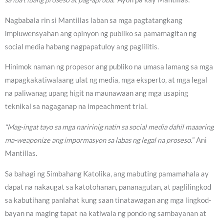
Nagbabala rin si Mantillas laban sa mga pagtatangkang
impluwensyahan ang opinyon ng publiko sa pamamagitan ng
social media habang nagpapatuloy ang paglilitis.
Hinimok naman ng propesor ang publiko na umasa lamang sa mga
mapagkakatiwalaang ulat ng media, mga eksperto, at mga legal
na paliwanag upang higit na maunawaan ang mga usaping
teknikal sa nagaganap na impeachment trial.
“Mag-ingat tayo sa mga naririnig natin sa social media dahil maaaring
ma-weaponize ang impormasyon sa labas ng legal na proseso.
” Ani
Mantillas.
Sa bahagi ng Simbahang Katolika, ang mabuting pamamahala ay
dapat na nakaugat sa katotohanan, pananagutan, at paglilingkod
sa kabutihang panlahat kung saan tinatawagan ang mga lingkod-
bayan na maging tapat na katiwala ng pondo ng sambayanan at