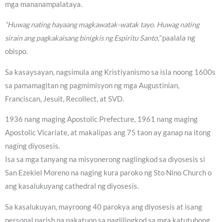
mga mananampalataya.
“Huwag nating hayaang magkawatak-watak tayo. Huwag nating
sirain ang pagkakaisang binigkis ng Espiritu Santo,”
paalala ng
obispo.
Sa kasaysayan, nagsimula ang Kristiyanismo sa isla noong 1600s
sa pamamagitan ng pagmimisyon ng mga Augustinian,
Franciscan, Jesuit, Recollect, at SVD.
1936 nang maging Apostolic Prefecture, 1961 nang maging
Apostolic Vicariate, at makalipas ang 75 taon ay ganap na itong
naging diyosesis.
Isa sa mga tanyang na misyonerong naglingkod sa diyosesis si
San Ezekiel Moreno na naging kura paroko ng Sto Nino Church o
ang kasalukuyang cathedral ng diyosesis.
Sa kasalukuyan, mayroong 40 parokya ang diyosesis at isang
personal parish na nakatuon sa paglilingkod sa mga katutubong