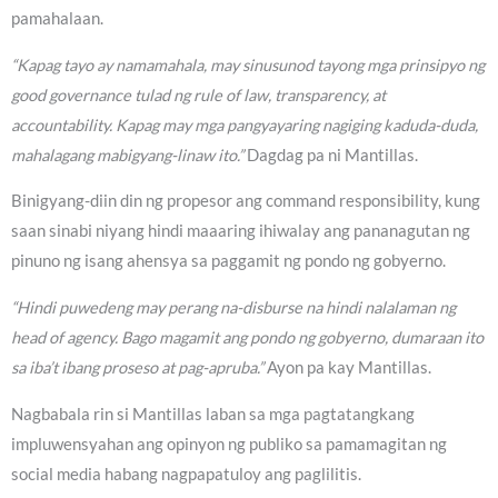
pamahalaan.
“Kapag tayo ay namamahala, may sinusunod tayong mga prinsipyo ng
good governance tulad ng rule of law, transparency, at
accountability. Kapag may mga pangyayaring nagiging kaduda-duda,
mahalagang mabigyang-linaw ito.”
Dagdag pa ni Mantillas.
Binigyang-diin din ng propesor ang command responsibility, kung
saan sinabi niyang hindi maaaring ihiwalay ang pananagutan ng
pinuno ng isang ahensya sa paggamit ng pondo ng gobyerno.
“Hindi puwedeng may perang na-disburse na hindi nalalaman ng
head of agency. Bago magamit ang pondo ng gobyerno, dumaraan ito
sa iba’t ibang proseso at pag-apruba.”
Ayon pa kay Mantillas.
Nagbabala rin si Mantillas laban sa mga pagtatangkang
impluwensyahan ang opinyon ng publiko sa pamamagitan ng
social media habang nagpapatuloy ang paglilitis.