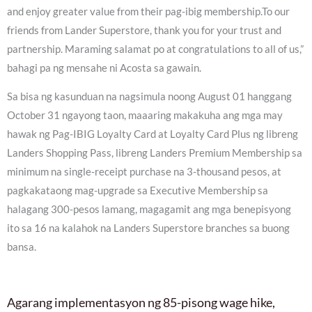
and enjoy greater value from their pag-ibig membership.To our
friends from Lander Superstore, thank you for your trust and
partnership. Maraming salamat po at congratulations to all of us,”
bahagi pa ng mensahe ni Acosta sa gawain.
Sa bisa ng kasunduan na nagsimula noong August 01 hanggang
October 31 ngayong taon, maaaring makakuha ang mga may
hawak ng Pag-IBIG Loyalty Card at Loyalty Card Plus ng libreng
Landers Shopping Pass, libreng Landers Premium Membership sa
minimum na single-receipt purchase na 3-thousand pesos, at
pagkakataong mag-upgrade sa Executive Membership sa
halagang 300-pesos lamang, magagamit ang mga benepisyong
ito sa 16 na kalahok na Landers Superstore branches sa buong
bansa.
Agarang implementasyon ng 85-pisong wage hike,