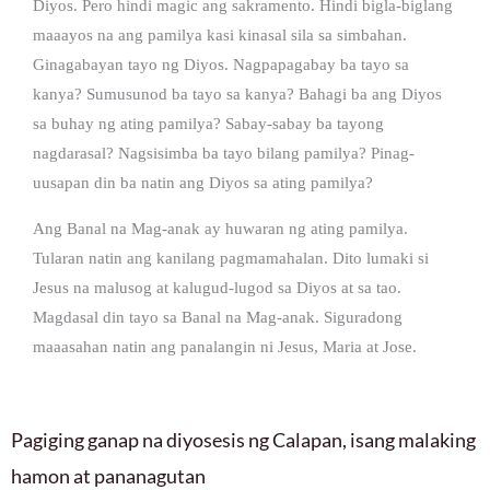
Diyos. Pero hindi magic ang sakramento. Hindi bigla-biglang
maaayos na ang pamilya kasi kinasal sila sa simbahan.
Ginagabayan tayo ng Diyos. Nagpapagabay ba tayo sa
kanya? Sumusunod ba tayo sa kanya? Bahagi ba ang Diyos
sa buhay ng ating pamilya? Sabay-sabay ba tayong
nagdarasal? Nagsisimba ba tayo bilang pamilya? Pinag-
uusapan din ba natin ang Diyos sa ating pamilya?
Ang Banal na Mag-anak ay huwaran ng ating pamilya.
Tularan natin ang kanilang pagmamahalan. Dito lumaki si
Jesus na malusog at kalugud-lugod sa Diyos at sa tao.
Magdasal din tayo sa Banal na Mag-anak. Siguradong
maaasahan natin ang panalangin ni Jesus, Maria at Jose.
Pagiging ganap na diyosesis ng Calapan, isang malaking
hamon at pananagutan