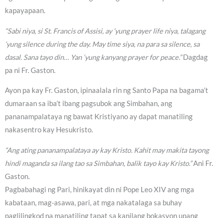
kapayapaan.
“Sabi niya, si St. Francis of Assisi, ay ‘yung prayer life niya, talagang
‘yung silence during the day. May time siya, na para sa silence, sa
dasal. Sana tayo din… Yan ‘yung kanyang prayer for peace.”
Dagdag
pa ni Fr. Gaston.
Ayon pa kay Fr. Gaston, ipinaalala rin ng Santo Papa na bagama’t
dumaraan sa iba’t ibang pagsubok ang Simbahan, ang
pananampalataya ng bawat Kristiyano ay dapat manatiling
nakasentro kay Hesukristo.
“Ang ating pananampalataya ay kay Kristo. Kahit may makita tayong
hindi maganda sa ilang tao sa Simbahan, balik tayo kay Kristo.”
Ani Fr.
Gaston.
Pagbabahagi ng Pari, hinikayat din ni Pope Leo XIV ang mga
kabataan, mag-asawa, pari, at mga nakatalaga sa buhay
paglilingkod na manatiling tapat sa kanilang bokasyon upang