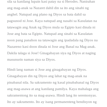
sila sa kanilang lupain kasi patay na si Herodes. Nanirahan
ang mag-anak sa Nazaret dahil din sa ito ang sinabi ng
anghel. Natupad ang plano ng Diyos sa bata dahil sa
pagsunod ni Jose. Kaya natupad ang nasabi sa Kasulatan na
tatawagin ang Anak ng Diyos mula sa Egipto kasi dinala ni
Jose ang bata sa Egipto. Natupad ang sinabi sa Kasulatan
noon pang panahon na tatawagin ang ipadadala ng Diyos na
Nazareno kasi doon dinala ni Jose ang Banal na Mag-anak.
Dakila talaga si Jose! Ginagabayan siya ng Diyos at naging
masunurin naman siya sa Diyos.
Hindi lang naman si Jose ang ginagabayan ng Diyos.
Ginagabayan din ng Diyos ang lahat ng mag-anak na
pinabanal nila. Sa sakramento ng kasal pinababanal ng Diyos
ang mag-asawa at ang kanilang pamilya. Kaya mahalaga ang
sakramentong ito sa mag-asawa. Hindi lang ito seremonyas.
Ito ay sakramento. Ito ay isang permanenteng bendisyon ng