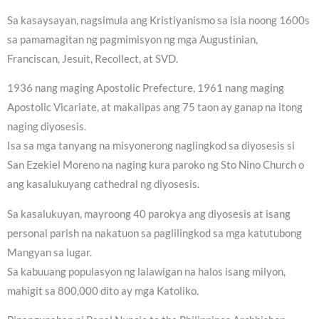
Sa kasaysayan, nagsimula ang Kristiyanismo sa isla noong 1600s
sa pamamagitan ng pagmimisyon ng mga Augustinian,
Franciscan, Jesuit, Recollect, at SVD.
1936 nang maging Apostolic Prefecture, 1961 nang maging
Apostolic Vicariate, at makalipas ang 75 taon ay ganap na itong
naging diyosesis.
Isa sa mga tanyang na misyonerong naglingkod sa diyosesis si
San Ezekiel Moreno na naging kura paroko ng Sto Nino Church o
ang kasalukuyang cathedral ng diyosesis.
Sa kasalukuyan, mayroong 40 parokya ang diyosesis at isang
personal parish na nakatuon sa paglilingkod sa mga katutubong
Mangyan sa lugar.
Sa kabuuang populasyon ng lalawigan na halos isang milyon,
mahigit sa 800,000 dito ay mga Katoliko.