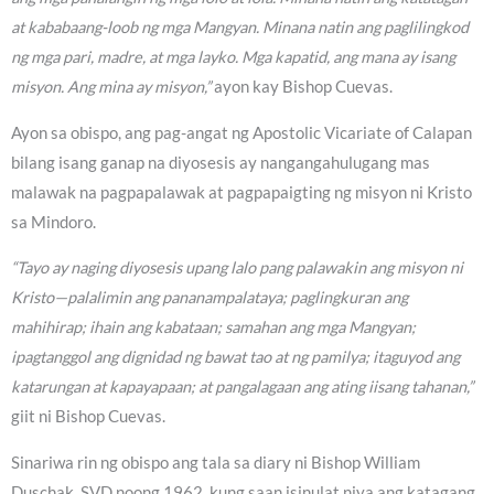
at kababaang-loob ng mga Mangyan. Minana natin ang paglilingkod
ng mga pari, madre, at mga layko. Mga kapatid, ang mana ay isang
misyon. Ang mina ay misyon,”
ayon kay Bishop Cuevas.
Ayon sa obispo, ang pag-angat ng Apostolic Vicariate of Calapan
bilang isang ganap na diyosesis ay nangangahulugang mas
malawak na pagpapalawak at pagpapaigting ng misyon ni Kristo
sa Mindoro.
“Tayo ay naging diyosesis upang lalo pang palawakin ang misyon ni
Kristo—palalimin ang pananampalataya; paglingkuran ang
mahihirap; ihain ang kabataan; samahan ang mga Mangyan;
ipagtanggol ang dignidad ng bawat tao at ng pamilya; itaguyod ang
katarungan at kapayapaan; at pangalagaan ang ating iisang tahanan,”
giit ni Bishop Cuevas.
Sinariwa rin ng obispo ang tala sa diary ni Bishop William
Duschak, SVD noong 1962, kung saan isinulat niya ang katagang