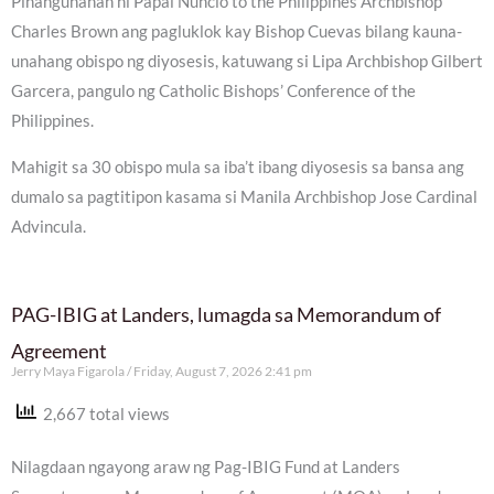
Pinangunahan ni Papal Nuncio to the Philippines Archbishop
Charles Brown ang pagluklok kay Bishop Cuevas bilang kauna-
unahang obispo ng diyosesis, katuwang si Lipa Archbishop Gilbert
Garcera, pangulo ng Catholic Bishops’ Conference of the
Philippines.
Mahigit sa 30 obispo mula sa iba’t ibang diyosesis sa bansa ang
dumalo sa pagtitipon kasama si Manila Archbishop Jose Cardinal
Advincula.
PAG-IBIG at Landers, lumagda sa Memorandum of
Agreement
Jerry Maya Figarola
Friday, August 7, 2026 2:41 pm
2,667 total views
Nilagdaan ngayong araw ng Pag-IBIG Fund at Landers