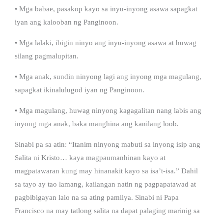
• Mga babae, pasakop kayo sa inyu-inyong asawa sapagkat
iyan ang kalooban ng Panginoon.
• Mga lalaki, ibigin ninyo ang inyu-inyong asawa at huwag
silang pagmalupitan.
• Mga anak, sundin ninyong lagi ang inyong mga magulang,
sapagkat ikinalulugod iyan ng Panginoon.
• Mga magulang, huwag ninyong kagagalitan nang labis ang
inyong mga anak, baka manghina ang kanilang loob.
Sinabi pa sa atin: “Itanim ninyong mabuti sa inyong isip ang
Salita ni Kristo… kaya magpaumanhinan kayo at
magpatawaran kung may hinanakit kayo sa isa’t-isa.” Dahil
sa tayo ay tao lamang, kailangan natin ng pagpapatawad at
pagbibigayan lalo na sa ating pamilya. Sinabi ni Papa
Francisco na may tatlong salita na dapat palaging marinig sa