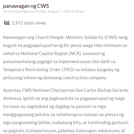
panawagan ng CWS
Jerry Maya Figarola
Friday, August 7, 2026 2:40 pm
1,972 total views
Nanawagan ang Church People–Workers Solidarity (CWS) nang
kagyat na pagpapatupad na ng 85-pesos wage hike minimum na
sahod sa National Capital Region (NCR), kasunod ng
pansamantalang pagpigil sa implementasyon nito dahil sa
Temporary Restraining Order (TRO) na inilabas kaugnay ng
petisyong inihain ng dalawang construction company.
Ayon kay CWS National Chairperson San Carlos Bishop Gerardo
Alminaza, iginiit na ang pagkaantala sa pagpapatupad ng wage
increase ay nagdudulot ng dagdag na pasanin sa mga
manggagawang patuloy na nahaharap sa mataas na presyo ng
mga pangunahing bilihin, mababang kita, at tumitinding gastusin
sa pagkain, transportasyon, pabahay, kalusugan, edukasyon, at