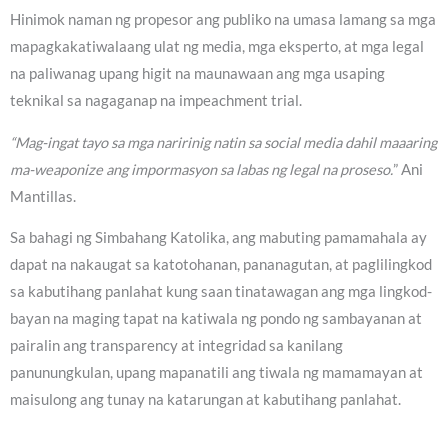
Hinimok naman ng propesor ang publiko na umasa lamang sa mga
mapagkakatiwalaang ulat ng media, mga eksperto, at mga legal
na paliwanag upang higit na maunawaan ang mga usaping
teknikal sa nagaganap na impeachment trial.
“Mag-ingat tayo sa mga naririnig natin sa social media dahil maaaring
ma-weaponize ang impormasyon sa labas ng legal na proseso.
” Ani
Mantillas.
Sa bahagi ng Simbahang Katolika, ang mabuting pamamahala ay
dapat na nakaugat sa katotohanan, pananagutan, at paglilingkod
sa kabutihang panlahat kung saan tinatawagan ang mga lingkod-
bayan na maging tapat na katiwala ng pondo ng sambayanan at
pairalin ang transparency at integridad sa kanilang
panunungkulan, upang mapanatili ang tiwala ng mamamayan at
maisulong ang tunay na katarungan at kabutihang panlahat.