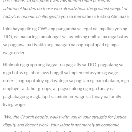
basic needs. To postpone even this limited relief places an
additional burden on those who already bear the greatest weight of
today’s economic challenges,”
ayon sa mensahe ni Bishop Alminaza
Ipinahayag din ng CWS ang pangamba sa legal na implikasyon ng
TRO, na maaaring sumalungat sa layunin ng umiiral na mga batas
sa paggawa na tiyakin ang maagap na pagpapatupad ng mga
wage order.
Hinimok ng grupo ang kagyat na pag-alis sa TRO, paggalang sa
mga batas ng labor laws hinggil sa implementasyon ng wage
orders, pagpapatuloy ng dayalogo sa pagitan ng pamahalaan, mga
employer at labor groups, at pagsusulong ng mga tunay na
pagbabagong maglalapit sa minimum wage sa tunay na family
living wage.
“We, the Church people, walks with you in your struggle for justice,
dignity, and decent work. Your labor is not merely an economic