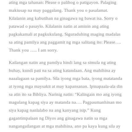
ating mga tahanan: Please o palihog o patigayon. Palaging
makiusap na may paggalang. Thank you o pasalamat.
Kilalanin ang kabutihan na ginagawa ng bawat isa. Sorry o
patawad o pasaylo. Kilalanin natin at aminin ang ating
pagkakamali at pagkukulang. Siguraduhing maging madalas
sa ating pamilya ang paggamit ng mga salitang ito: Please….
Thank you ….. I am sorry.
Kailangan natin ang pamilya hindi lang sa simula ng ating
buhay, kundi pati na sa ating katandaan. Ang mahihina ay
naaalagaan sa pamilya. Sila iyong mga bata, iyong matatanda
at iyong mga maysakit at may kapansanan. Ipinapaala-ala din
sa atin ito sa Bibliya. Narinig natin: “Kalingain mo ang iyong
magulang kapag siya ay matanda na…. Pagpaumanhinan mo
siya kapag nanlalabo na ang kanyang isip.” Kung
gagantimpalaan ng Diyos ang ginagawa natin sa mga
nangangailangan at mga mahihina, ano pa kaya kung sila ay