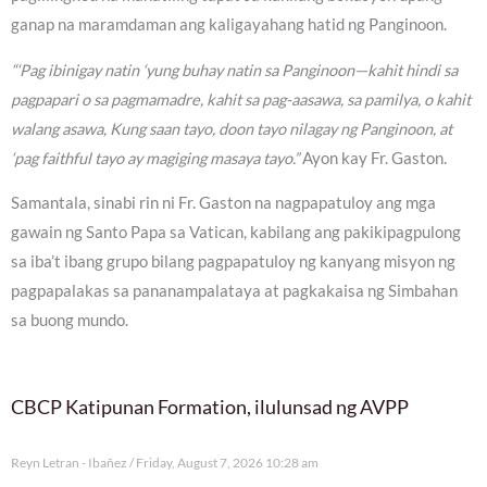
ganap na maramdaman ang kaligayahang hatid ng Panginoon.
“‘Pag ibinigay natin ‘yung buhay natin sa Panginoon—kahit hindi sa
pagpapari o sa pagmamadre, kahit sa pag-aasawa, sa pamilya, o kahit
walang asawa, Kung saan tayo, doon tayo nilagay ng Panginoon, at
‘pag faithful tayo ay magiging masaya tayo.”
Ayon kay Fr. Gaston.
Samantala, sinabi rin ni Fr. Gaston na nagpapatuloy ang mga
gawain ng Santo Papa sa Vatican, kabilang ang pakikipagpulong
sa iba’t ibang grupo bilang pagpapatuloy ng kanyang misyon ng
pagpapalakas sa pananampalataya at pagkakaisa ng Simbahan
sa buong mundo.
CBCP Katipunan Formation, ilulunsad ng AVPP
Reyn Letran - Ibañez
Friday, August 7, 2026 10:28 am