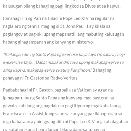
kalusugan bilang bahagi ng paglilingkod sa Diyos at sa kapwa.
Ibinahagi rin ng Pari na tulad ni Pope Leo XIV na regular na
naglalaro ng tennis, maging si St. John Paul II ay kilala sa
paglangoy at pag-ski upang mapanatili ang mabuting kalusugan
habang ginagampanan ang kanyang ministeryo.
“Kailangan din ng Santo Papa ng exercise kaya tayo rin sana ay nag-
e-exercise tayo… Dapat malakas din tayo upang makapag-serve sa
ating kapwa, makapag-serve sa ating Panginoon.”
Bahagi ng
pahayag ni Fr. Gaston sa Radyo Veritas.
Pagbabahagi ni Fr. Gaston, pagbalik sa Vatican ay agad na
ipinagpatuloy ng Santo Papa ang kanyang mga pastoral na
gawain, kabilang ang pagdalo sa pagtitipon ng mga kabataang
Franciscans sa Assisi, kung saan sa kanyang pakikipag-usap sa
mga kabataan ay binigyang-diin ni Pope Leo XIV ang kahalagahan
ng katahimikan at panalangin bilang daan sa tunay na