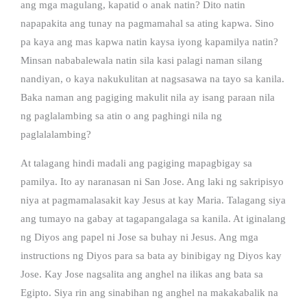
ang mga magulang, kapatid o anak natin? Dito natin
napapakita ang tunay na pagmamahal sa ating kapwa. Sino
pa kaya ang mas kapwa natin kaysa iyong kapamilya natin?
Minsan nababalewala natin sila kasi palagi naman silang
nandiyan, o kaya nakukulitan at nagsasawa na tayo sa kanila.
Baka naman ang pagiging makulit nila ay isang paraan nila
ng paglalambing sa atin o ang paghingi nila ng
paglalalambing?
At talagang hindi madali ang pagiging mapagbigay sa
pamilya. Ito ay naranasan ni San Jose. Ang laki ng sakripisyo
niya at pagmamalasakit kay Jesus at kay Maria. Talagang siya
ang tumayo na gabay at tagapangalaga sa kanila. At iginalang
ng Diyos ang papel ni Jose sa buhay ni Jesus. Ang mga
instructions ng Diyos para sa bata ay binibigay ng Diyos kay
Jose. Kay Jose nagsalita ang anghel na ilikas ang bata sa
Egipto. Siya rin ang sinabihan ng anghel na makakabalik na