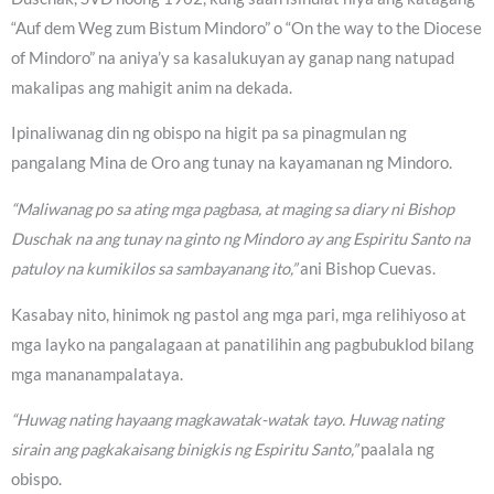
“Auf dem Weg zum Bistum Mindoro” o “On the way to the Diocese
of Mindoro” na aniya’y sa kasalukuyan ay ganap nang natupad
makalipas ang mahigit anim na dekada.
Ipinaliwanag din ng obispo na higit pa sa pinagmulan ng
pangalang Mina de Oro ang tunay na kayamanan ng Mindoro.
“Maliwanag po sa ating mga pagbasa, at maging sa diary ni Bishop
Duschak na ang tunay na ginto ng Mindoro ay ang Espiritu Santo na
patuloy na kumikilos sa sambayanang ito,”
ani Bishop Cuevas.
Kasabay nito, hinimok ng pastol ang mga pari, mga relihiyoso at
mga layko na pangalagaan at panatilihin ang pagbubuklod bilang
mga mananampalataya.
“Huwag nating hayaang magkawatak-watak tayo. Huwag nating
sirain ang pagkakaisang binigkis ng Espiritu Santo,”
paalala ng
obispo.