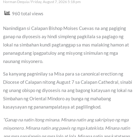
Norman Dequia
Friday, August 7, 2026 5:18 pm
960 total views
Nanindigan si Calapan Bishop Moises Cuevas na ang pagiging
ganap na diyosesis ay hindi simpleng pagkilala sa paglago ng
lokal na simbahan kundi pagtanggap sa mas malaking hamon at
pananagutang ipagpatuloy ang misyong sinimulan ng mga
naunang misyonero.
Sa kanyang pagninilay sa Misa para sa canonical erection ng
Diocese of Calapan nitong August 7 sa Calapan Cathedral, sinabi
ng unang obispo ng diyosesis na ang bagong katayuan ng lokal na
Simbahan ng Oriental Mindoro ay bunga ng mahabang
kasaysayan ng pananampalataya at paglilingkod.
“Ganap na natin itong minana. Minana natin ang sakripisyo ng mga
misyonero. Minana natin ang pawis ng mga katekista. Minana natin
ang mga panalangin ng mga lolo at lola. Minana natin ang katatagan