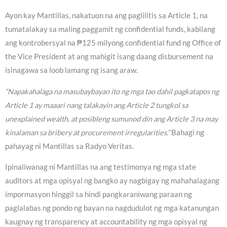
Ayon kay Mantillas, nakatuon na ang paglilitis sa Article 1, na
tumatalakay sa maling paggamit ng confidential funds, kabilang
ang kontrobersyal na ₱125 milyong confidential fund ng Office of
the Vice President at ang mahigit isang daang disbursement na
isinagawa sa loob lamang ng isang araw.
“Napakahalaga na masubaybayan ito ng mga tao dahil pagkatapos ng
Article 1 ay maaari nang talakayin ang Article 2 tungkol sa
unexplained wealth, at posibleng sumunod din ang Article 3 na may
kinalaman sa bribery at procurement irregularities.”
Bahagi ng
pahayag ni Mantillas sa Radyo Veritas.
Ipinaliwanag ni Mantillas na ang testimonya ng mga state
auditors at mga opisyal ng bangko ay nagbigay ng mahahalagang
impormasyon hinggil sa hindi pangkaraniwang paraan ng
paglalabas ng pondo ng bayan na nagdudulot ng mga katanungan
kaugnay ng transparency at accountability ng mga opisyal ng