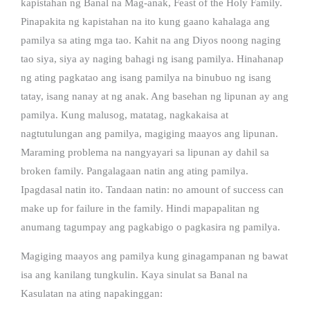
kapistahan ng Banal na Mag-anak, Feast of the Holy Family.
Pinapakita ng kapistahan na ito kung gaano kahalaga ang
pamilya sa ating mga tao. Kahit na ang Diyos noong naging
tao siya, siya ay naging bahagi ng isang pamilya. Hinahanap
ng ating pagkatao ang isang pamilya na binubuo ng isang
tatay, isang nanay at ng anak. Ang basehan ng lipunan ay ang
pamilya. Kung malusog, matatag, nagkakaisa at
nagtutulungan ang pamilya, magiging maayos ang lipunan.
Maraming problema na nangyayari sa lipunan ay dahil sa
broken family. Pangalagaan natin ang ating pamilya.
Ipagdasal natin ito. Tandaan natin: no amount of success can
make up for failure in the family. Hindi mapapalitan ng
anumang tagumpay ang pagkabigo o pagkasira ng pamilya.
Magiging maayos ang pamilya kung ginagampanan ng bawat
isa ang kanilang tungkulin. Kaya sinulat sa Banal na
Kasulatan na ating napakinggan: