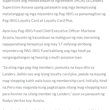
Superstore ang Memorandum of Agreement (MOA) sa Landers
Superstore Aseana upang palawakin ang mga benepisyong
matatanggap ng mga miyembro ng Pag-IBIG sa pamamagitan ng
Pag-IBIG Loyalty Card at Loyalty Card Plus.
Ayon kay Pag-IBIG Fund Chief Executive Officer Marilene
Acosta, layunin ng kasunduan na mabigyan ng mas maraming
napapanahong benepisyo ang may 17-milyong aktibong
miyembro ng PAG-IBIG Fund kabilang ang mga hindi pa
nangangailangan ng housing o multi-purpose loan.
“Sa ating mga pag-ibig members, pumunta na kayo dito sa
Landers, dalhin nyo ang iyong loyalty card plus, pwede na kayong
mag-shopping kahit wala kayo ng membership card. Initially, hindi
na.Pero mas maganda kung pagkatapos nilang mag-shopping kasi
para forever na silang member ng Landers,” ayon sa panayam ng
Radyo Veritas kay Acosta.