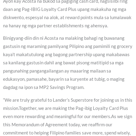
Ayon kay Acosta na bukod sa pagiging cash card, nagsisilbi ring
daan ang Pag-IBIG Loyalty Card Plus upang makakuha ng mga
diskwento, espesyal na alok, at reward points mula sa lumalawak
na hanay ng mga partner establishments ng ahensya.
Binigyang-diin din ni Acosta na malaking bahagi ng buwanang
gastusin ng maraming pamilyang Pilipino ang pamimili ng grocery
kaya’t makatutulong ang bagong partnership upang makabawas
sa kanilang gastusin dahil ang bawat pisong matitipid sa mga
pangunahing pangangailangan ay maaaring mailaan sa
edukasyon, pamasahe, bayarin sa kuryente at tubig, o maging
dagdag na ipon sa MP2 Savings Program.
“We are truly grateful to Lander’s Superstore for joining us in this
mission.Together, we are making the Pag-ibig Loyalty Card Plus
even more rewarding and meaningful for our members.As we sign
this Memorandum of Agreement today, we reaffirm our
commitment to helping Filipino families save more, spend wisely,