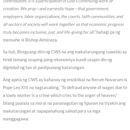
contribution; it is a participation in God’s continuing work of
creation. We pray—and earnestly hope—that government,
employers, labor organizations, the courts, faith communities, and
all sectors of society will work together so that economic progress
truly becomes inclusive, just, and life-giving for all,”
bahagi pa ng
mensahe ni Bishop Alminaza.
Sa huli, Binigyang-diin ng CWS na ang makatarungang suweldo ay
hindi lamang usaping pang-ekonomiya kundi usapin din ng
dignidad ng tao at panlipunang katarungan.
Ang apela ng CWS ay kahanay ng ensiklikal na Rerum Novarum ni
Pope Leo XIII na nagsasabing, “To defraud anyone of wages due to
a lowly worker is a crime which cries to the anger of heaven,”
bilang paalala sa moral na pananagutan ng lipunan na tiyakin ang
makatarungan at napapanahong sahod para sa mga
manggagawa.