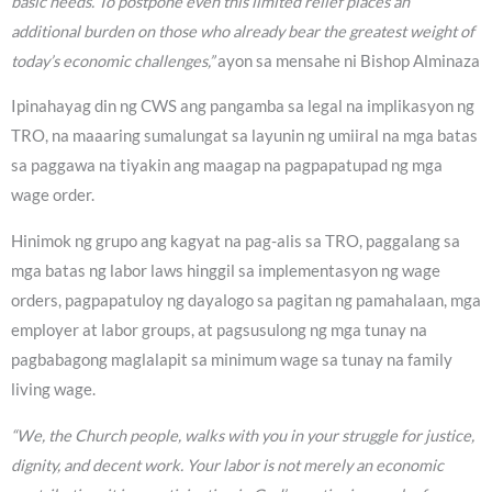
basic needs. To postpone even this limited relief places an
additional burden on those who already bear the greatest weight of
today’s economic challenges,”
ayon sa mensahe ni Bishop Alminaza
Ipinahayag din ng CWS ang pangamba sa legal na implikasyon ng
TRO, na maaaring sumalungat sa layunin ng umiiral na mga batas
sa paggawa na tiyakin ang maagap na pagpapatupad ng mga
wage order.
Hinimok ng grupo ang kagyat na pag-alis sa TRO, paggalang sa
mga batas ng labor laws hinggil sa implementasyon ng wage
orders, pagpapatuloy ng dayalogo sa pagitan ng pamahalaan, mga
employer at labor groups, at pagsusulong ng mga tunay na
pagbabagong maglalapit sa minimum wage sa tunay na family
living wage.
“We, the Church people, walks with you in your struggle for justice,
dignity, and decent work. Your labor is not merely an economic