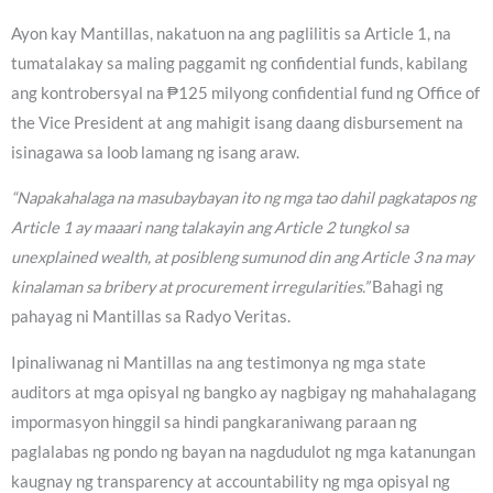
Ayon kay Mantillas, nakatuon na ang paglilitis sa Article 1, na
tumatalakay sa maling paggamit ng confidential funds, kabilang
ang kontrobersyal na ₱125 milyong confidential fund ng Office of
the Vice President at ang mahigit isang daang disbursement na
isinagawa sa loob lamang ng isang araw.
“Napakahalaga na masubaybayan ito ng mga tao dahil pagkatapos ng
Article 1 ay maaari nang talakayin ang Article 2 tungkol sa
unexplained wealth, at posibleng sumunod din ang Article 3 na may
kinalaman sa bribery at procurement irregularities.”
Bahagi ng
pahayag ni Mantillas sa Radyo Veritas.
Ipinaliwanag ni Mantillas na ang testimonya ng mga state
auditors at mga opisyal ng bangko ay nagbigay ng mahahalagang
impormasyon hinggil sa hindi pangkaraniwang paraan ng
paglalabas ng pondo ng bayan na nagdudulot ng mga katanungan
kaugnay ng transparency at accountability ng mga opisyal ng