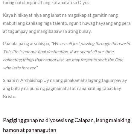
taong natulungan at ang katapatan sa Diyos.
Kaya hinikayat niya ang lahat na magsikap at gamitin nang
mabuti ang kanilang mga talento, ngunit huwag hayaang ang pera
at tagumpay ang mangibabaw sa ating buhay.
Paalala pa ng arsobispo,
“We are all just passing through this world.
This life is not our final destination. If we spend all our time
collecting things that cannot last, we may forget to seek the One
who lasts forever.”
Sinabi ni Archbishop Uy na ang pinakamahalagang tagumpay ay
ang buhay na puno ng pagmamahal at nananatiling tapat kay
Kristo.
Pagiging ganap na diyosesis ng Calapan, isang malaking
hamon at pananagutan