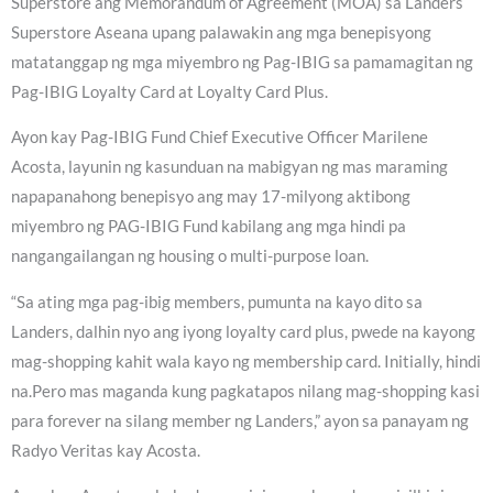
Superstore ang Memorandum of Agreement (MOA) sa Landers
Superstore Aseana upang palawakin ang mga benepisyong
matatanggap ng mga miyembro ng Pag-IBIG sa pamamagitan ng
Pag-IBIG Loyalty Card at Loyalty Card Plus.
Ayon kay Pag-IBIG Fund Chief Executive Officer Marilene
Acosta, layunin ng kasunduan na mabigyan ng mas maraming
napapanahong benepisyo ang may 17-milyong aktibong
miyembro ng PAG-IBIG Fund kabilang ang mga hindi pa
nangangailangan ng housing o multi-purpose loan.
“Sa ating mga pag-ibig members, pumunta na kayo dito sa
Landers, dalhin nyo ang iyong loyalty card plus, pwede na kayong
mag-shopping kahit wala kayo ng membership card. Initially, hindi
na.Pero mas maganda kung pagkatapos nilang mag-shopping kasi
para forever na silang member ng Landers,” ayon sa panayam ng
Radyo Veritas kay Acosta.