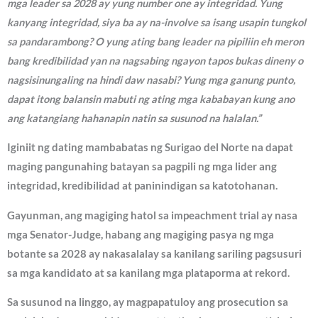
mga leader sa 2028 ay yung number one ay integridad. Yung
kanyang integridad, siya ba ay na-involve sa isang usapin tungkol
sa pandarambong? O yung ating bang leader na pipiliin eh meron
bang kredibilidad yan na nagsabing ngayon tapos bukas dineny o
nagsisinungaling na hindi daw nasabi? Yung mga ganung punto,
dapat itong balansin mabuti ng ating mga kababayan kung ano
ang katangiang hahanapin natin sa susunod na halalan.”
Iginiit ng dating mambabatas ng Surigao del Norte na dapat
maging pangunahing batayan sa pagpili ng mga lider ang
integridad, kredibilidad at paninindigan sa katotohanan.
Gayunman, ang magiging hatol sa impeachment trial ay nasa
mga Senator-Judge, habang ang magiging pasya ng mga
botante sa 2028 ay nakasalalay sa kanilang sariling pagsusuri
sa mga kandidato at sa kanilang mga plataporma at rekord.
Sa susunod na linggo, ay magpapatuloy ang prosecution sa