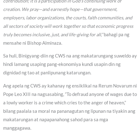
contribution; it is a participation in God’s continuing work of
creation. We pray—and earnestly hope—that government,
employers, labor organizations, the courts, faith communities, and
all sectors of society will work together so that economic progress
truly becomes inclusive, just, and life-giving for all,”
bahagi pa ng
mensahe ni Bishop Alminaza.
Sa huli, Binigyang-diin ng CWS na ang makatarungang suweldo ay
hindi lamang usaping pang-ekonomiya kundi usapin din ng
dignidad ng tao at panlipunang katarungan.
Ang apela ng CWS ay kahanay ng ensiklikal na Rerum Novarum ni
Pope Leo XIII na nagsasabing, “To defraud anyone of wages due to
a lowly worker is a crime which cries to the anger of heaven,”
bilang paalala sa moral na pananagutan ng lipunan na tiyakin ang
makatarungan at napapanahong sahod para sa mga
manggagawa.