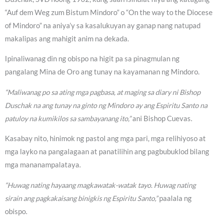
“Auf dem Weg zum Bistum Mindoro” o “On the way to the Diocese
of Mindoro” na aniya’y sa kasalukuyan ay ganap nang natupad
makalipas ang mahigit anim na dekada.
Ipinaliwanag din ng obispo na higit pa sa pinagmulan ng
pangalang Mina de Oro ang tunay na kayamanan ng Mindoro.
“Maliwanag po sa ating mga pagbasa, at maging sa diary ni Bishop
Duschak na ang tunay na ginto ng Mindoro ay ang Espiritu Santo na
patuloy na kumikilos sa sambayanang ito,”
ani Bishop Cuevas.
Kasabay nito, hinimok ng pastol ang mga pari, mga relihiyoso at
mga layko na pangalagaan at panatilihin ang pagbubuklod bilang
mga mananampalataya.
“Huwag nating hayaang magkawatak-watak tayo. Huwag nating
sirain ang pagkakaisang binigkis ng Espiritu Santo,”
paalala ng
obispo.