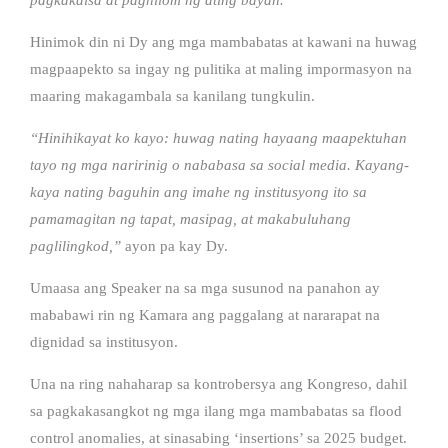
Hinimok din ni Dy ang mga mambabatas at kawani na huwag
magpaapekto sa ingay ng pulitika at maling impormasyon na
maaring makagambala sa kanilang tungkulin.
“Hinihikayat ko kayo: huwag nating hayaang maapektuhan
tayo ng mga naririnig o nababasa sa social media. Kayang-
kaya nating baguhin ang imahe ng institusyong ito sa
pamamagitan ng tapat, masipag, at makabuluhang
paglilingkod,”
ayon pa kay Dy.
Umaasa ang Speaker na sa mga susunod na panahon ay
mababawi rin ng Kamara ang paggalang at nararapat na
dignidad sa institusyon.
Una na ring nahaharap sa kontrobersya ang Kongreso, dahil
sa pagkakasangkot ng mga ilang mga mambabatas sa flood
control anomalies, at sinasabing ‘insertions’ sa 2025 budget.