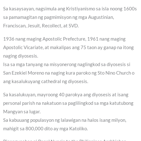
Sa kasaysayan, nagsimula ang Kristiyanismo sa isla noong 1600s
sa pamamagitan ng pagmimisyon ng mga Augustinian,
Franciscan, Jesuit, Recollect, at SVD.
1936 nang maging Apostolic Prefecture, 1961 nang maging
Apostolic Vicariate, at makalipas ang 75 taon ay ganap na itong
naging diyosesis.
Isa sa mga tanyang na misyonerong naglingkod sa diyosesis si
San Ezekiel Moreno na naging kura paroko ng Sto Nino Church o
ang kasalukuyang cathedral ng diyosesis.
Sa kasalukuyan, mayroong 40 parokya ang diyosesis at isang
personal parish na nakatuon sa paglilingkod sa mga katutubong
Mangyan sa lugar.
Sa kabuuang populasyon ng lalawigan na halos isang milyon,
mahigit sa 800,000 dito ay mga Katoliko.