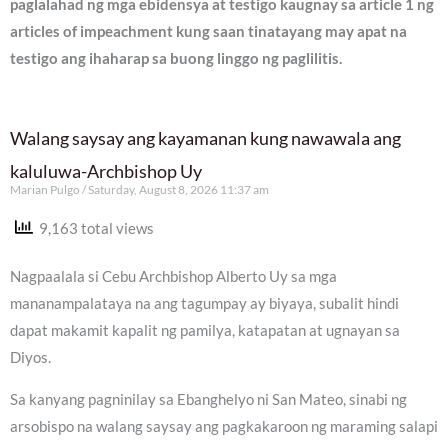
paglalahad ng mga ebidensya at testigo kaugnay sa article 1 ng
articles of impeachment kung saan tinatayang may apat na
testigo ang ihaharap sa buong linggo ng paglilitis.
Walang saysay ang kayamanan kung nawawala ang
kaluluwa-Archbishop Uy
Marian Pulgo
Saturday, August 8, 2026 11:37 am
9,163 total views
Nagpaalala si Cebu Archbishop Alberto Uy sa mga
mananampalataya na ang tagumpay ay biyaya, subalit hindi
dapat makamit kapalit ng pamilya, katapatan at ugnayan sa
Diyos.
Sa kanyang pagninilay sa Ebanghelyo ni San Mateo, sinabi ng
arsobispo na walang saysay ang pagkakaroon ng maraming salapi