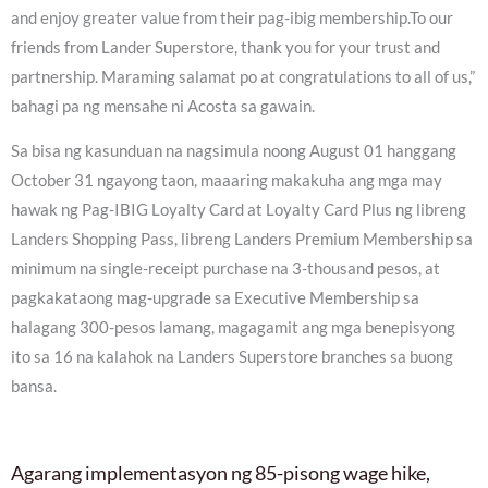
and enjoy greater value from their pag-ibig membership.To our
friends from Lander Superstore, thank you for your trust and
partnership. Maraming salamat po at congratulations to all of us,”
bahagi pa ng mensahe ni Acosta sa gawain.
Sa bisa ng kasunduan na nagsimula noong August 01 hanggang
October 31 ngayong taon, maaaring makakuha ang mga may
hawak ng Pag-IBIG Loyalty Card at Loyalty Card Plus ng libreng
Landers Shopping Pass, libreng Landers Premium Membership sa
minimum na single-receipt purchase na 3-thousand pesos, at
pagkakataong mag-upgrade sa Executive Membership sa
halagang 300-pesos lamang, magagamit ang mga benepisyong
ito sa 16 na kalahok na Landers Superstore branches sa buong
bansa.
Agarang implementasyon ng 85-pisong wage hike,