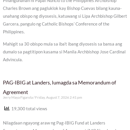
Pinangunahan ni Papal Nuncio to the Philippines Archbishop
Charles Brown ang pagluklok kay Bishop Cuevas bilang kauna-
unahang obispo ng diyosesis, katuwang si Lipa Archbishop Gilbert
Garcera, pangulo ng Catholic Bishops’ Conference of the
Philippines.
Mahigit sa 30 obispo mula sa iba’t ibang diyosesis sa bansa ang
dumalo sa pagtitipon kasama si Manila Archbishop Jose Cardinal
Advincula.
PAG-IBIG at Landers, lumagda sa Memorandum of
Agreement
Jerry Maya Figarola
Friday, August 7, 2026 2:41 pm
19,300 total views
Nilagdaan ngayong araw ng Pag-IBIG Fund at Landers