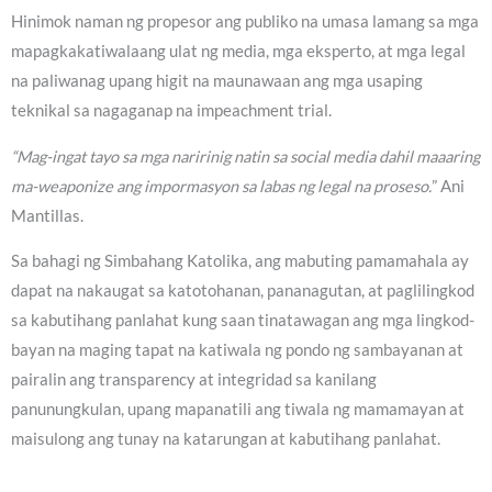
Hinimok naman ng propesor ang publiko na umasa lamang sa mga
mapagkakatiwalaang ulat ng media, mga eksperto, at mga legal
na paliwanag upang higit na maunawaan ang mga usaping
teknikal sa nagaganap na impeachment trial.
“Mag-ingat tayo sa mga naririnig natin sa social media dahil maaaring
ma-weaponize ang impormasyon sa labas ng legal na proseso.
” Ani
Mantillas.
Sa bahagi ng Simbahang Katolika, ang mabuting pamamahala ay
dapat na nakaugat sa katotohanan, pananagutan, at paglilingkod
sa kabutihang panlahat kung saan tinatawagan ang mga lingkod-
bayan na maging tapat na katiwala ng pondo ng sambayanan at
pairalin ang transparency at integridad sa kanilang
panunungkulan, upang mapanatili ang tiwala ng mamamayan at
maisulong ang tunay na katarungan at kabutihang panlahat.