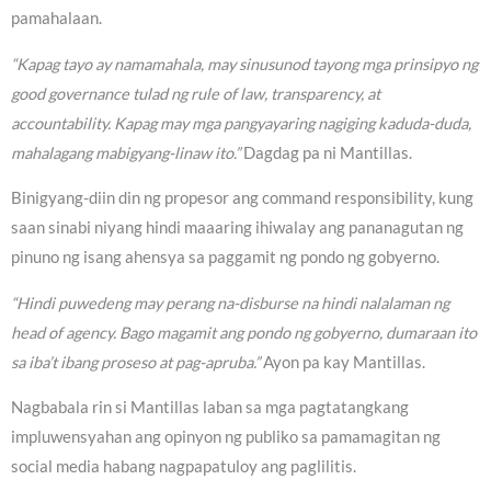
pamahalaan.
“Kapag tayo ay namamahala, may sinusunod tayong mga prinsipyo ng
good governance tulad ng rule of law, transparency, at
accountability. Kapag may mga pangyayaring nagiging kaduda-duda,
mahalagang mabigyang-linaw ito.”
Dagdag pa ni Mantillas.
Binigyang-diin din ng propesor ang command responsibility, kung
saan sinabi niyang hindi maaaring ihiwalay ang pananagutan ng
pinuno ng isang ahensya sa paggamit ng pondo ng gobyerno.
“Hindi puwedeng may perang na-disburse na hindi nalalaman ng
head of agency. Bago magamit ang pondo ng gobyerno, dumaraan ito
sa iba’t ibang proseso at pag-apruba.”
Ayon pa kay Mantillas.
Nagbabala rin si Mantillas laban sa mga pagtatangkang
impluwensyahan ang opinyon ng publiko sa pamamagitan ng
social media habang nagpapatuloy ang paglilitis.