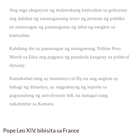
Ang mga alegasyon ng malawakang katiwalian sa gobyerno
ang dahilan ng isinasagawang serye ng protesta ng publiko
na nanawagan ng pananagutan ng lahat ng sangkot sa
katiwalian.
Kabilang din sa panawagan ng isinagawang Trillion Peso
March sa Edsa ang pagpasa ng panukala kaugnay sa political
dynasty.
Kamakailan lang ay inanunsyo ni Dy-na ang angkan ay
bahagi ng dinastiya, ay nagpahayag ng suporta sa
pagsusulong ng anti-dynasty bill, na matagal nang
nakabinbin sa Kamara.
Pope Leo XIV, bibisita sa France