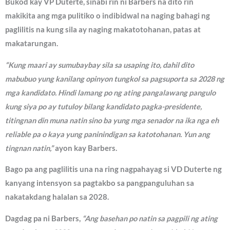
Bukod kay VP Duterte, sinabi rin ni Barbers na dito rin
makikita ang mga pulitiko o indibidwal na naging bahagi ng
paglilitis na kung sila ay naging makatotohanan, patas at
makatarungan.
“Kung maari ay sumubaybay sila sa usaping ito, dahil dito
mabubuo yung kanilang opinyon tungkol sa pagsuporta sa 2028 ng
mga kandidato. Hindi lamang po ng ating pangalawang pangulo
kung siya po ay tutuloy bilang kandidato pagka-presidente,
titingnan din muna natin sino ba yung mga senador na ika nga eh
reliable pa o kaya yung paninindigan sa katotohanan. Yun ang
tingnan natin,”
ayon kay Barbers.
Bago pa ang paglilitis una na ring nagpahayag si VD Duterte ng
kanyang intensyon sa pagtakbo sa pangpanguluhan sa
nakatakdang halalan sa 2028.
Dagdag pa ni Barbers,
“Ang basehan po natin sa pagpili ng ating