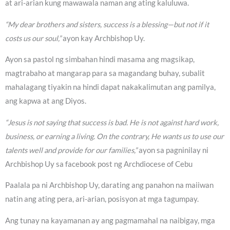
at ari-arian kung mawawala naman ang ating kaluluwa.
“My dear brothers and sisters, success is a blessing—but not if it
costs us our soul,”
ayon kay Archbishop Uy.
Ayon sa pastol ng simbahan hindi masama ang magsikap,
magtrabaho at mangarap para sa magandang buhay, subalit
mahalagang tiyakin na hindi dapat nakakalimutan ang pamilya,
ang kapwa at ang Diyos.
“Jesus is not saying that success is bad. He is not against hard work,
business, or earning a living. On the contrary, He wants us to use our
talents well and provide for our families,”
ayon sa pagninilay ni
Archbishop Uy sa facebook post ng Archdiocese of Cebu
Paalala pa ni Archbishop Uy, darating ang panahon na maiiwan
natin ang ating pera, ari-arian, posisyon at mga tagumpay.
Ang tunay na kayamanan ay ang pagmamahal na naibigay, mga