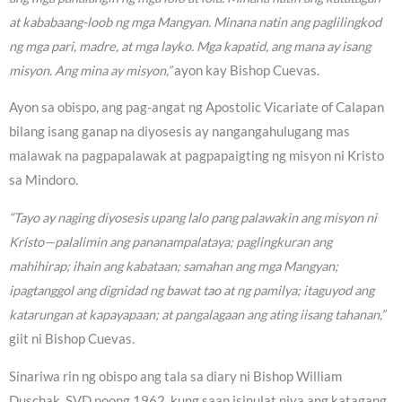
at kababaang-loob ng mga Mangyan. Minana natin ang paglilingkod
ng mga pari, madre, at mga layko. Mga kapatid, ang mana ay isang
misyon. Ang mina ay misyon,”
ayon kay Bishop Cuevas.
Ayon sa obispo, ang pag-angat ng Apostolic Vicariate of Calapan
bilang isang ganap na diyosesis ay nangangahulugang mas
malawak na pagpapalawak at pagpapaigting ng misyon ni Kristo
sa Mindoro.
“Tayo ay naging diyosesis upang lalo pang palawakin ang misyon ni
Kristo—palalimin ang pananampalataya; paglingkuran ang
mahihirap; ihain ang kabataan; samahan ang mga Mangyan;
ipagtanggol ang dignidad ng bawat tao at ng pamilya; itaguyod ang
katarungan at kapayapaan; at pangalagaan ang ating iisang tahanan,”
giit ni Bishop Cuevas.
Sinariwa rin ng obispo ang tala sa diary ni Bishop William
Duschak, SVD noong 1962, kung saan isinulat niya ang katagang