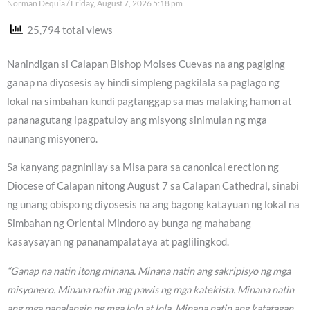
Norman Dequia
Friday, August 7, 2026 5:18 pm
25,794 total views
Nanindigan si Calapan Bishop Moises Cuevas na ang pagiging
ganap na diyosesis ay hindi simpleng pagkilala sa paglago ng
lokal na simbahan kundi pagtanggap sa mas malaking hamon at
pananagutang ipagpatuloy ang misyong sinimulan ng mga
naunang misyonero.
Sa kanyang pagninilay sa Misa para sa canonical erection ng
Diocese of Calapan nitong August 7 sa Calapan Cathedral, sinabi
ng unang obispo ng diyosesis na ang bagong katayuan ng lokal na
Simbahan ng Oriental Mindoro ay bunga ng mahabang
kasaysayan ng pananampalataya at paglilingkod.
“Ganap na natin itong minana. Minana natin ang sakripisyo ng mga
misyonero. Minana natin ang pawis ng mga katekista. Minana natin
ang mga panalangin ng mga lolo at lola. Minana natin ang katatagan