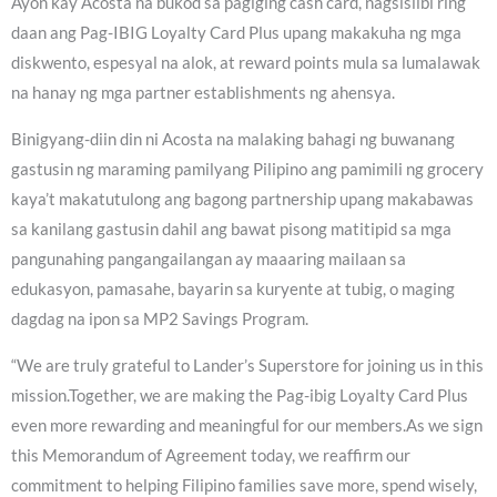
Ayon kay Acosta na bukod sa pagiging cash card, nagsisilbi ring
daan ang Pag-IBIG Loyalty Card Plus upang makakuha ng mga
diskwento, espesyal na alok, at reward points mula sa lumalawak
na hanay ng mga partner establishments ng ahensya.
Binigyang-diin din ni Acosta na malaking bahagi ng buwanang
gastusin ng maraming pamilyang Pilipino ang pamimili ng grocery
kaya’t makatutulong ang bagong partnership upang makabawas
sa kanilang gastusin dahil ang bawat pisong matitipid sa mga
pangunahing pangangailangan ay maaaring mailaan sa
edukasyon, pamasahe, bayarin sa kuryente at tubig, o maging
dagdag na ipon sa MP2 Savings Program.
“We are truly grateful to Lander’s Superstore for joining us in this
mission.Together, we are making the Pag-ibig Loyalty Card Plus
even more rewarding and meaningful for our members.As we sign
this Memorandum of Agreement today, we reaffirm our
commitment to helping Filipino families save more, spend wisely,