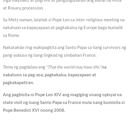
mga maysakit at pilgrims at pangungunahan ang Banal na Misa
at Rosary procession.
Sa Metz naman, lalahok si Pope Leo sa inter-religious meeting na
nakatuon sa kapayapaan at pagkakaisa ng Europe bago bumalik
sa Rome.
Nakatakda ring makipagkita ang Santo Papa sa ilang survivors ng
pang-aabuso ng ilang lingkod ng simbahan France.
Tema ng pagdalaw ang
“That the world may have life,”
na
nakatuon sa pag-asa, pagkakaisa, kapayapaan at
pagkakapatiran.
Ang pagbisita ni Pope Leo XIV ang magiging unang opisyal na
state visit ng isang Santo Papa sa France mula nang bumisita si
Pope Benedict XVI noong 2008.