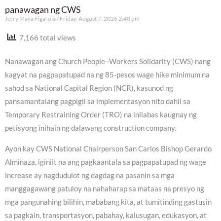
panawagan ng CWS
Jerry Maya Figarola
Friday, August 7, 2026 2:40 pm
7,166 total views
Nanawagan ang Church People–Workers Solidarity (CWS) nang
kagyat na pagpapatupad na ng 85-pesos wage hike minimum na
sahod sa National Capital Region (NCR), kasunod ng
pansamantalang pagpigil sa implementasyon nito dahil sa
Temporary Restraining Order (TRO) na inilabas kaugnay ng
petisyong inihain ng dalawang construction company.
Ayon kay CWS National Chairperson San Carlos Bishop Gerardo
Alminaza, iginiit na ang pagkaantala sa pagpapatupad ng wage
increase ay nagdudulot ng dagdag na pasanin sa mga
manggagawang patuloy na nahaharap sa mataas na presyo ng
mga pangunahing bilihin, mababang kita, at tumitinding gastusin
sa pagkain, transportasyon, pabahay, kalusugan, edukasyon, at