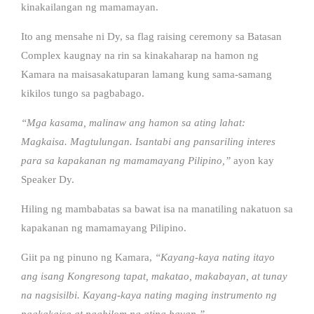
kinakailangan ng mamamayan.
Ito ang mensahe ni Dy, sa flag raising ceremony sa Batasan
Complex kaugnay na rin sa kinakaharap na hamon ng
Kamara na maisasakatuparan lamang kung sama-samang
kikilos tungo sa pagbabago.
“Mga kasama, malinaw ang hamon sa ating lahat:
Magkaisa. Magtulungan. Isantabi ang pansariling interes
para sa kapakanan ng mamamayang Pilipino,”
ayon kay
Speaker Dy.
Hiling ng mambabatas sa bawat isa na manatiling nakatuon sa
kapakanan ng mamamayang Pilipino.
Giit pa ng pinuno ng Kamara,
“Kayang-kaya nating itayo
ang isang Kongresong tapat, makatao, makabayan, at tunay
na nagsisilbi. Kayang-kaya nating maging instrumento ng
pagkakaisa at paghilom ng ating bayan.”