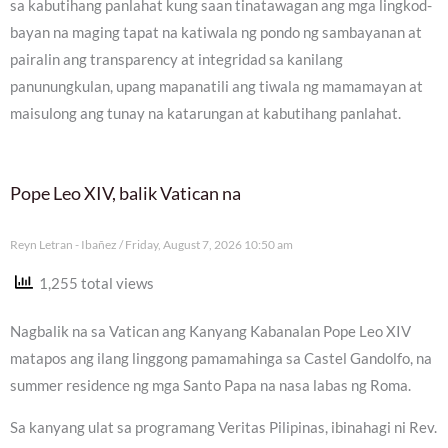
sa kabutihang panlahat kung saan tinatawagan ang mga lingkod-
bayan na maging tapat na katiwala ng pondo ng sambayanan at
pairalin ang transparency at integridad sa kanilang
panunungkulan, upang mapanatili ang tiwala ng mamamayan at
maisulong ang tunay na katarungan at kabutihang panlahat.
Pope Leo XIV, balik Vatican na
Reyn Letran - Ibañez
Friday, August 7, 2026 10:50 am
1,255 total views
Nagbalik na sa Vatican ang Kanyang Kabanalan Pope Leo XIV
matapos ang ilang linggong pamamahinga sa Castel Gandolfo, na
summer residence ng mga Santo Papa na nasa labas ng Roma.
Sa kanyang ulat sa programang Veritas Pilipinas, ibinahagi ni Rev.