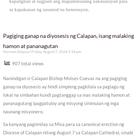
kapaligiran at sugpuin ang mapaminsalang nakasanayan para
sa kapakanan ng susunod na henerasyon.
Pagiging ganap na diyosesis ng Calapan, isang malaking
hamon at pananagutan
Norman Dequia
Friday, August 7, 2026 5:18 pm
907 total views
Nanindigan si Calapan Bishop Moises Cuevas na ang pagiging
ganap na diyosesis ay hindi simpleng pagkilala sa paglago ng
lokal na simbahan kundi pagtanggap sa mas malaking hamon at
pananagutang ipagpatuloy ang misyong sinimulan ng mga
naunang misyonero.
Sa kanyang pagninilay sa Misa para sa canonical erection ng
Diocese of Calapan nitong August 7 sa Calapan Cathedral, sinabi