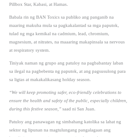
Pillbox Star, Kabasi, at Hamas.
Babala rin ng BAN Toxics sa publiko ang panganib na
maaring makuha mula sa pagkakalantad sa mga paputok,
tulad ng mga kemikal na cadmium, lead, chromium,
magnesium, at nitrates, na maaaring makapinsala sa nervous
at respiratory system.
Tiniyak naman ng grupo ang patuloy na pagbabantay laban
sa ilegal na pagbebenta ng paputok, at ang pagsusulong para
sa ligtas at makakalikasang holday season.
“We will keep promoting safer, eco-friendly celebrations to
ensure the health and safety of the public, especially children,
during this festive season,”
saad ni San Juan.
Patuloy ang panawagan ng simbahang katolika sa lahat ng
sektor ng lipunan na magtulungang pangalagaan ang