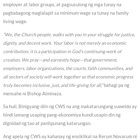
employer at labor groups, at pagsusulong ng mga tunay na
pagbabagong maglalapit sa minimum wage sa tunay na family
living wage.
“We, the Church people, walks with you in your struggle for justice,
dignity, and decent work. Your labor is not merely an economic
contribution; it is a participation in God’s continuing work of
creation. We pray—and earnestly hope—that government,
employers, labor organizations, the courts, faith communities, and
all sectors of society will work together so that economic progress
truly becomes inclusive, just, and life-giving for all,”
bahagi pa ng
mensahe ni Bishop Alminaza.
Sa huli, Binigyang-diin ng CWS na ang makatarungang suweldo ay
hindi lamang usaping pang-ekonomiya kundi usapin din ng
dignidad ng tao at panlipunang katarungan.
Ang apela ng CWS ay kahanay ng ensiklikal na Rerum Novarum ni