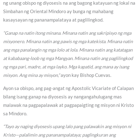
ng unang obispo ng diyosesis na ang bagong katayuan ng lokal na
Simbahan ng Oriental Mindoro ay bunga ng mahabang
kasaysayan ng pananampalataya at paglilingkod.
“Ganap na natin itong minana. Minana natin ang sakripisyo ng mga
misyonero. Minana natin ang pawis ng mga katekista. Minana natin
ang mga panalangin ng mga lolo at lola. Minana natin ang katatagan
at kababaang-loob ng mga Mangyan. Minana natin ang paglilingkod
ng mga pari, madre, at mga layko. Mga kapatid, ang mana ay isang
misyon. Ang mina ay misyon,”
ayon kay Bishop Cuevas.
Ayon sa obispo, ang pag-angat ng Apostolic Vicariate of Calapan
bilang isang ganap na diyosesis ay nangangahulugang mas
malawak na pagpapalawak at pagpapaigting ng misyon ni Kristo
sa Mindoro.
“Tayo ay naging diyosesis upang lalo pang palawakin ang misyon ni
Kristo—palalimin ang pananampalataya; paglingkuran ang