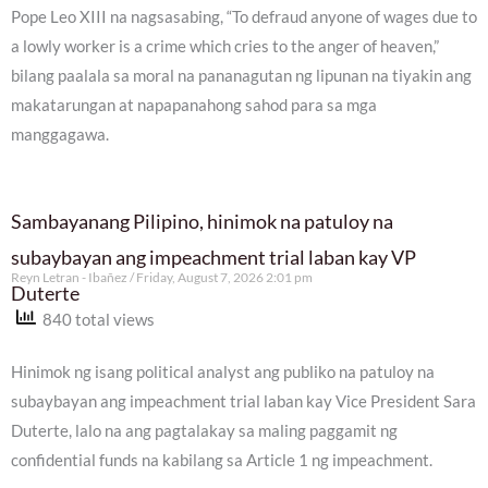
Pope Leo XIII na nagsasabing, “To defraud anyone of wages due to
a lowly worker is a crime which cries to the anger of heaven,”
bilang paalala sa moral na pananagutan ng lipunan na tiyakin ang
makatarungan at napapanahong sahod para sa mga
manggagawa.
Sambayanang Pilipino, hinimok na patuloy na
subaybayan ang impeachment trial laban kay VP
Reyn Letran - Ibañez
Friday, August 7, 2026 2:01 pm
Duterte
840 total views
Hinimok ng isang political analyst ang publiko na patuloy na
subaybayan ang impeachment trial laban kay Vice President Sara
Duterte, lalo na ang pagtalakay sa maling paggamit ng
confidential funds na kabilang sa Article 1 ng impeachment.