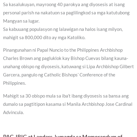
Sa kasalukuyan, mayroong 40 parokya ang diyosesis at isang
personal parish na nakatuon sa paglilingkod sa mga katutubong
Mangyan sa lugar.
Sa kabuuang populasyon ng lalawigan na halos isang milyon,
mahigit sa 800,000 dito ay mga Katoliko.
Pinangunahan ni Papal Nuncio to the Philippines Archbishop
Charles Brown ang pagluklok kay Bishop Cuevas bilang kauna-
unahang obispo ng diyosesis, katuwang si Lipa Archbishop Gilbert
Garcera, pangulo ng Catholic Bishops’ Conference of the
Philippines.
Mahigit sa 30 obispo mula sa iba’t ibang diyosesis sa bansa ang
dumalo sa pagtitipon kasama si Manila Archbishop Jose Cardinal
Advincula.
PAG-IBIG at Landers, lumagda sa Memorandum of