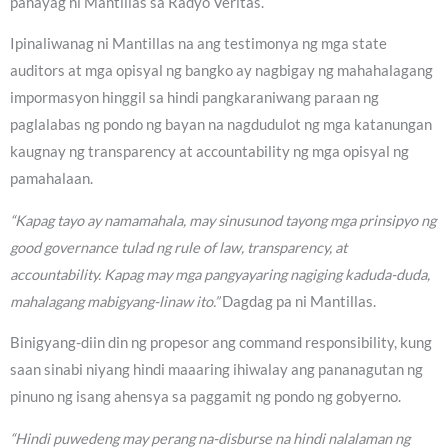
pahayag ni Mantillas sa Radyo Veritas.
Ipinaliwanag ni Mantillas na ang testimonya ng mga state
auditors at mga opisyal ng bangko ay nagbigay ng mahahalagang
impormasyon hinggil sa hindi pangkaraniwang paraan ng
paglalabas ng pondo ng bayan na nagdudulot ng mga katanungan
kaugnay ng transparency at accountability ng mga opisyal ng
pamahalaan.
“Kapag tayo ay namamahala, may sinusunod tayong mga prinsipyo ng
good governance tulad ng rule of law, transparency, at
accountability. Kapag may mga pangyayaring nagiging kaduda-duda,
mahalagang mabigyang-linaw ito.”
Dagdag pa ni Mantillas.
Binigyang-diin din ng propesor ang command responsibility, kung
saan sinabi niyang hindi maaaring ihiwalay ang pananagutan ng
pinuno ng isang ahensya sa paggamit ng pondo ng gobyerno.
“Hindi puwedeng may perang na-disburse na hindi nalalaman ng