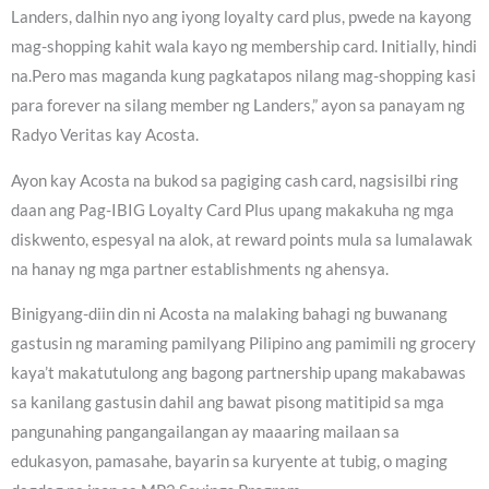
Landers, dalhin nyo ang iyong loyalty card plus, pwede na kayong
mag-shopping kahit wala kayo ng membership card. Initially, hindi
na.Pero mas maganda kung pagkatapos nilang mag-shopping kasi
para forever na silang member ng Landers,” ayon sa panayam ng
Radyo Veritas kay Acosta.
Ayon kay Acosta na bukod sa pagiging cash card, nagsisilbi ring
daan ang Pag-IBIG Loyalty Card Plus upang makakuha ng mga
diskwento, espesyal na alok, at reward points mula sa lumalawak
na hanay ng mga partner establishments ng ahensya.
Binigyang-diin din ni Acosta na malaking bahagi ng buwanang
gastusin ng maraming pamilyang Pilipino ang pamimili ng grocery
kaya’t makatutulong ang bagong partnership upang makabawas
sa kanilang gastusin dahil ang bawat pisong matitipid sa mga
pangunahing pangangailangan ay maaaring mailaan sa
edukasyon, pamasahe, bayarin sa kuryente at tubig, o maging