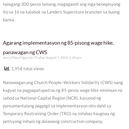
halagang 300-pesos lamang, magagamit ang mga benepisyong
ito sa 16 na kalahok na Landers Superstore branches sa buong
bansa.
Agarang implementasyon ng 85-pisong wage hike,
panawagan ng CWS
Jerry Maya Figarola
Friday, August 7, 2026 2:40 pm
1,958 total views
Nanawagan ang Church People–Workers Solidarity (CWS) nang
kagyat na pagpapatupad na ng 85-pesos wage hike minimum na
sahod sa National Capital Region (NCR), kasunod ng
pansamantalang pagpigil sa implementasyon nito dahil sa
Temporary Restraining Order (TRO) na inilabas kaugnay ng
petisyong inihain ng dalawang construction company.