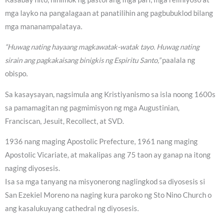
mga layko na pangalagaan at panatilihin ang pagbubuklod bilang
mga mananampalataya.
“Huwag nating hayaang magkawatak-watak tayo. Huwag nating
sirain ang pagkakaisang binigkis ng Espiritu Santo,”
paalala ng
obispo.
Sa kasaysayan, nagsimula ang Kristiyanismo sa isla noong 1600s
sa pamamagitan ng pagmimisyon ng mga Augustinian,
Franciscan, Jesuit, Recollect, at SVD.
1936 nang maging Apostolic Prefecture, 1961 nang maging
Apostolic Vicariate, at makalipas ang 75 taon ay ganap na itong
naging diyosesis.
Isa sa mga tanyang na misyonerong naglingkod sa diyosesis si
San Ezekiel Moreno na naging kura paroko ng Sto Nino Church o
ang kasalukuyang cathedral ng diyosesis.