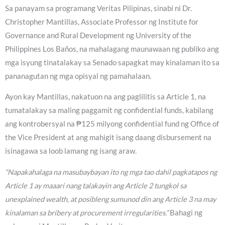
Sa panayam sa programang Veritas Pilipinas, sinabi ni Dr.
Christopher Mantillas, Associate Professor ng Institute for
Governance and Rural Development ng University of the
Philippines Los Baños, na mahalagang maunawaan ng publiko ang
mga isyung tinatalakay sa Senado sapagkat may kinalaman ito sa
pananagutan ng mga opisyal ng pamahalaan.
Ayon kay Mantillas, nakatuon na ang paglilitis sa Article 1, na
tumatalakay sa maling paggamit ng confidential funds, kabilang
ang kontrobersyal na ₱125 milyong confidential fund ng Office of
the Vice President at ang mahigit isang daang disbursement na
isinagawa sa loob lamang ng isang araw.
“Napakahalaga na masubaybayan ito ng mga tao dahil pagkatapos ng
Article 1 ay maaari nang talakayin ang Article 2 tungkol sa
unexplained wealth, at posibleng sumunod din ang Article 3 na may
kinalaman sa bribery at procurement irregularities.”
Bahagi ng