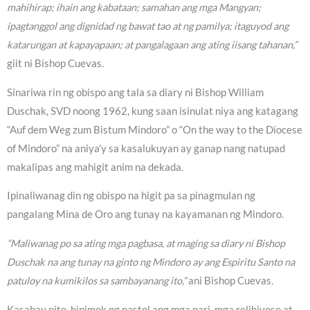
mahihirap; ihain ang kabataan; samahan ang mga Mangyan;
ipagtanggol ang dignidad ng bawat tao at ng pamilya; itaguyod ang
katarungan at kapayapaan; at pangalagaan ang ating iisang tahanan,”
giit ni Bishop Cuevas.
Sinariwa rin ng obispo ang tala sa diary ni Bishop William
Duschak, SVD noong 1962, kung saan isinulat niya ang katagang
“Auf dem Weg zum Bistum Mindoro” o “On the way to the Diocese
of Mindoro” na aniya’y sa kasalukuyan ay ganap nang natupad
makalipas ang mahigit anim na dekada.
Ipinaliwanag din ng obispo na higit pa sa pinagmulan ng
pangalang Mina de Oro ang tunay na kayamanan ng Mindoro.
“Maliwanag po sa ating mga pagbasa, at maging sa diary ni Bishop
Duschak na ang tunay na ginto ng Mindoro ay ang Espiritu Santo na
patuloy na kumikilos sa sambayanang ito,”
ani Bishop Cuevas.
Kasabay nito, hinimok ng pastol ang mga pari, mga relihiyoso at