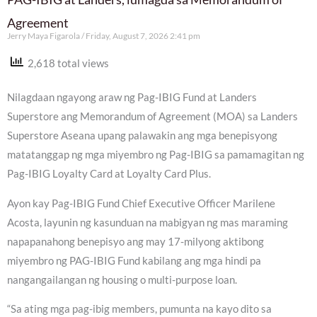
Agreement
Jerry Maya Figarola
Friday, August 7, 2026 2:41 pm
2,618 total views
Nilagdaan ngayong araw ng Pag-IBIG Fund at Landers
Superstore ang Memorandum of Agreement (MOA) sa Landers
Superstore Aseana upang palawakin ang mga benepisyong
matatanggap ng mga miyembro ng Pag-IBIG sa pamamagitan ng
Pag-IBIG Loyalty Card at Loyalty Card Plus.
Ayon kay Pag-IBIG Fund Chief Executive Officer Marilene
Acosta, layunin ng kasunduan na mabigyan ng mas maraming
napapanahong benepisyo ang may 17-milyong aktibong
miyembro ng PAG-IBIG Fund kabilang ang mga hindi pa
nangangailangan ng housing o multi-purpose loan.
“Sa ating mga pag-ibig members, pumunta na kayo dito sa