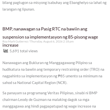
bilang pagtugon sa misyong isabuhay ang Ebanghelyo sa lahat ng
larangan ng lipunan.
BMP, nanawagan sa Pasig RTC na bawiin ang
suspension sa implementasyon ng 85-pisong wage
Roy Mark Gutierrez
Thursday, August 6, 2026 2:18 pm
increase
5,691 total views
Nanawagan ang Bukluran ng Manggagawang Pilipino sa
hudikatura na bawiin ang temporary restraining order (TRO) na
nagpahinto sa implementasyon ng ₱85 umento sa minimum na
sahod sa National Capital Region (NCR).
Sa panayam sa programang Veritas Pilipinas, sinabi ni BMP
chairman Leody de Guzman na malaking dagok sa mga
manggagawa ang hindi pagpapatupad ng wage increase na