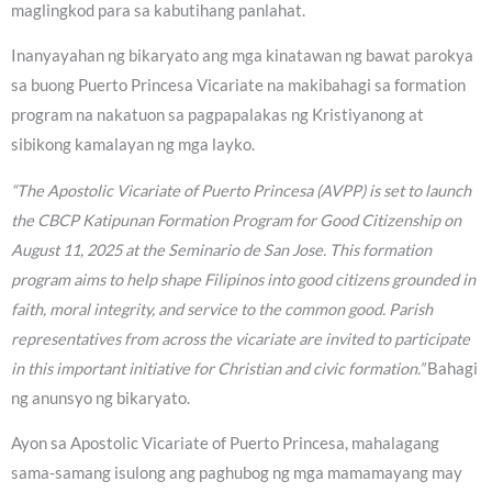
maglingkod para sa kabutihang panlahat.
Inanyayahan ng bikaryato ang mga kinatawan ng bawat parokya
sa buong Puerto Princesa Vicariate na makibahagi sa formation
program na nakatuon sa pagpapalakas ng Kristiyanong at
sibikong kamalayan ng mga layko.
“The Apostolic Vicariate of Puerto Princesa (AVPP) is set to launch
the CBCP Katipunan Formation Program for Good Citizenship on
August 11, 2025 at the Seminario de San Jose. This formation
program aims to help shape Filipinos into good citizens grounded in
faith, moral integrity, and service to the common good. Parish
representatives from across the vicariate are invited to participate
in this important initiative for Christian and civic formation.”
Bahagi
ng anunsyo ng bikaryato.
Ayon sa Apostolic Vicariate of Puerto Princesa, mahalagang
sama-samang isulong ang paghubog ng mga mamamayang may