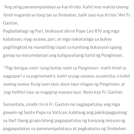
“Ang ating pananampalataya ay kay Kristo. Kahit may makita tayong
hindi maganda sa ilang tao sa Simbahan, balik tayo kay Kristo.”
Ani Fr.
Gaston.
Pagbabahagi ng Pari, hinikayat din ni Pope Leo XIV ang mga
kabataan, mag-asawa, pari, at mga nakatalaga sa buhay
paglilingkod na manatiling tapat sa kanilang bokasyon upang
ganap na maramdaman ang kaligayahang hatid ng Panginoon.
“‘Pag ibinigay natin ‘yung buhay natin sa Panginoon—kahit hindi sa
pagpapari o sa pagmamadre, kahit sa pag-aasawa, sa pamilya, o kahit
walang asawa, Kung saan tayo, doon tayo nilagay ng Panginoon, at
‘pag faithful tayo ay magiging masaya tayo.”
Ayon kay Fr. Gaston.
Samantala, sinabi rin ni Fr. Gaston na nagpapatuloy ang mga
gawain ng Santo Papa sa Vatican, kabilang ang pakikipagpulong
sa iba’t ibang grupo bilang pagpapatuloy ng kanyang misyon ng
pagpapalakas sa pananampalataya at pagkakaisa ng Simbahan