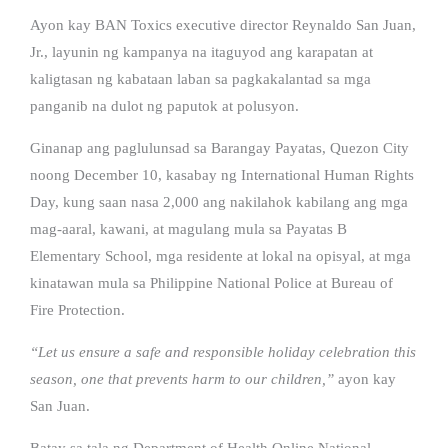
Ayon kay BAN Toxics executive director Reynaldo San Juan,
Jr., layunin ng kampanya na itaguyod ang karapatan at
kaligtasan ng kabataan laban sa pagkakalantad sa mga
panganib na dulot ng paputok at polusyon.
Ginanap ang paglulunsad sa Barangay Payatas, Quezon City
noong December 10, kasabay ng International Human Rights
Day, kung saan nasa 2,000 ang nakilahok kabilang ang mga
mag-aaral, kawani, at magulang mula sa Payatas B
Elementary School, mga residente at lokal na opisyal, at mga
kinatawan mula sa Philippine National Police at Bureau of
Fire Protection.
“Let us ensure a safe and responsible holiday celebration this
season, one that prevents harm to our children,”
ayon kay
San Juan.
Batay sa tala ng Department of Health Online National