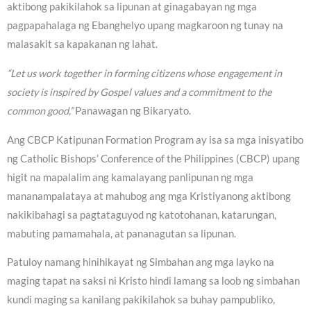
aktibong pakikilahok sa lipunan at ginagabayan ng mga
pagpapahalaga ng Ebanghelyo upang magkaroon ng tunay na
malasakit sa kapakanan ng lahat.
“Let us work together in forming citizens whose engagement in
society is inspired by Gospel values and a commitment to the
common good,”
Panawagan ng Bikaryato.
Ang CBCP Katipunan Formation Program ay isa sa mga inisyatibo
ng Catholic Bishops’ Conference of the Philippines (CBCP) upang
higit na mapalalim ang kamalayang panlipunan ng mga
mananampalataya at mahubog ang mga Kristiyanong aktibong
nakikibahagi sa pagtataguyod ng katotohanan, katarungan,
mabuting pamamahala, at pananagutan sa lipunan.
Patuloy namang hinihikayat ng Simbahan ang mga layko na
maging tapat na saksi ni Kristo hindi lamang sa loob ng simbahan
kundi maging sa kanilang pakikilahok sa buhay pampubliko,