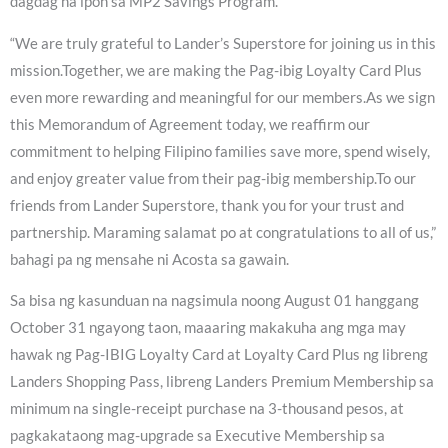
dagdag na ipon sa MP2 Savings Program.
“We are truly grateful to Lander’s Superstore for joining us in this
mission.Together, we are making the Pag-ibig Loyalty Card Plus
even more rewarding and meaningful for our members.As we sign
this Memorandum of Agreement today, we reaffirm our
commitment to helping Filipino families save more, spend wisely,
and enjoy greater value from their pag-ibig membership.To our
friends from Lander Superstore, thank you for your trust and
partnership. Maraming salamat po at congratulations to all of us,”
bahagi pa ng mensahe ni Acosta sa gawain.
Sa bisa ng kasunduan na nagsimula noong August 01 hanggang
October 31 ngayong taon, maaaring makakuha ang mga may
hawak ng Pag-IBIG Loyalty Card at Loyalty Card Plus ng libreng
Landers Shopping Pass, libreng Landers Premium Membership sa
minimum na single-receipt purchase na 3-thousand pesos, at
pagkakataong mag-upgrade sa Executive Membership sa