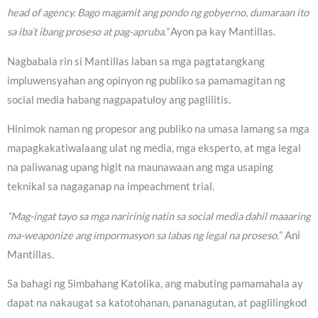
head of agency. Bago magamit ang pondo ng gobyerno, dumaraan ito
sa iba’t ibang proseso at pag-apruba.”
Ayon pa kay Mantillas.
Nagbabala rin si Mantillas laban sa mga pagtatangkang
impluwensyahan ang opinyon ng publiko sa pamamagitan ng
social media habang nagpapatuloy ang paglilitis.
Hinimok naman ng propesor ang publiko na umasa lamang sa mga
mapagkakatiwalaang ulat ng media, mga eksperto, at mga legal
na paliwanag upang higit na maunawaan ang mga usaping
teknikal sa nagaganap na impeachment trial.
“Mag-ingat tayo sa mga naririnig natin sa social media dahil maaaring
ma-weaponize ang impormasyon sa labas ng legal na proseso.
” Ani
Mantillas.
Sa bahagi ng Simbahang Katolika, ang mabuting pamamahala ay
dapat na nakaugat sa katotohanan, pananagutan, at paglilingkod