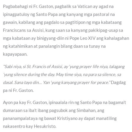
Pagbabahagi ni Fr. Gaston, pagbalik sa Vatican ay agad na
ipinagpatuloy ng Santo Papa ang kanyang mga pastoral na
gawain, kabilang ang pagdalo sa pagtitipon ng mga kabataang
Franciscans sa Assisi, kung saan sa kanyang pakikipag-usap sa
mga kabataan ay binigyang-diin ni Pope Leo XIV ang kahalagahan
ng katahimikan at panalangin bilang daan sa tunay na
kapayapaan.
“Sabi niya, si St. Francis of Assisi, ay ‘yung prayer life niya, talagang
‘yung silence during the day. May time siya, na para sa silence, sa
dasal. Sana tayo din… Yan ‘yung kanyang prayer for peace.”
Dagdag
pa ni Fr. Gaston.
Ayon pa kay Fr. Gaston, ipinaalala rin ng Santo Papa na bagama’t
dumaraan sa iba’t ibang pagsubok ang Simbahan, ang
pananampalataya ng bawat Kristiyano ay dapat manatiling
nakasentro kay Hesukristo.