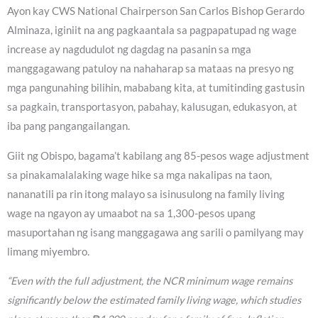
Ayon kay CWS National Chairperson San Carlos Bishop Gerardo
Alminaza, iginiit na ang pagkaantala sa pagpapatupad ng wage
increase ay nagdudulot ng dagdag na pasanin sa mga
manggagawang patuloy na nahaharap sa mataas na presyo ng
mga pangunahing bilihin, mababang kita, at tumitinding gastusin
sa pagkain, transportasyon, pabahay, kalusugan, edukasyon, at
iba pang pangangailangan.
Giit ng Obispo, bagama’t kabilang ang 85-pesos wage adjustment
sa pinakamalalaking wage hike sa mga nakalipas na taon,
nananatili pa rin itong malayo sa isinusulong na family living
wage na ngayon ay umaabot na sa 1,300-pesos upang
masuportahan ng isang manggagawa ang sarili o pamilyang may
limang miyembro.
“Even with the full adjustment, the NCR minimum wage remains
significantly below the estimated family living wage, which studies