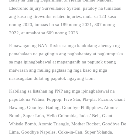
Electronic Injury Surveillance System, patuloy na tumataas
ang kaso ng fireworks-related injuries, mula sa 123 kaso
noong 2020, tumaas ito sa 189 noong 2021, 307 noong
2022, at umabot sa 609 noong 2023.
Panawagan ng BAN Toxics sa mga kaukulang ahensya ng
pamahalaan na paigtingin ang pagbabantay at pagkumpiska
sa mga ipinagbabawal at mapanganib na paputok upang
maiwasan ang muling pagtaas ng mga kaso ng mga
nasusugatan dulot ng paputok ngayong taon.
Kabilang sa listahan ng PNP ang mga ipinagbabawal na
paputok na Watusi, Poppop, Five Star, Pla-pla, Piccolo, Giant
Bawang, Goodbye Bading, Goodbye Philippines, Atomic
Bomb, Super Lolo, Hello Colombia, Judas’ Belt, Giant
Whistle Bomb, Atomic Triangle, Mother Rocket, Goodbye De
Lima, Goodbye Napoles, Coke-in-Can, Super Yolanda,