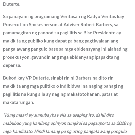
Duterte.
Sa panayam ng programang Veritasan ng Radyo Veritas kay
Prosecution Spokesperson at Adviser Robert Barbers, sa
pamamagitan ng panood sa paglilitis sa Bise Presidente ay
makikita ng publiko kung dapat pa bang pagtiwalaan ang
pangalawang pangulo base sa mga ebidensyang inilalahad ng
prosekusyon, gayundin ang mga ebidenyang ipapakita ng
depensa.
Bukod kay VP Duterte, sinabi rin ni Barbers na dito rin
makikita ang mga pulitiko o indibidwal na naging bahagi ng
paglilitis na kung sila ay naging makatotohanan, patas at
makatarungan.
“Kung maari ay sumubaybay sila sa usaping ito, dahil dito
mabubuo yung kanilang opinyon tungkol sa pagsuporta sa 2028 ng
mga kandidato. Hindi lamang po ng ating pangalawang pangulo