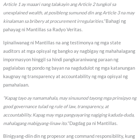
Article 1 ay maaari nang talakayin ang Article 2 tungkol sa
unexplained wealth, at posibleng sumunod din ang Article 3 na may
kinalaman sa bribery at procurement irregularities.”
Bahagi ng
pahayag ni Mantillas sa Radyo Veritas.
Ipinaliwanag ni Mantillas na ang testimonya ng mga state
auditors at mga opisyal ng bangko ay nagbigay ng mahahalagang
impormasyon hinggil sa hindi pangkaraniwang paraan ng
paglalabas ng pondo ng bayan na nagdudulot ng mga katanungan
kaugnay ng transparency at accountability ng mga opisyal ng
pamahalaan.
“Kapag tayo ay namamahala, may sinusunod tayong mga prinsipyo ng
good governance tulad ng rule of law, transparency, at
accountability. Kapag may mga pangyayaring nagiging kaduda-duda,
mahalagang mabigyang-linaw ito.”
Dagdag pa ni Mantillas.
Binigyang-diin din ng propesor ang command responsibility, kung