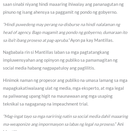
saan sinabi niyang hindi maaaring ihiwalay ang pananagutan ng
pinuno ng isang ahensya sa paggamit ng pondo ng gobyerno.
“Hindi puwedeng may perang na-disburse na hindi nalalaman ng
head of agency. Bago magamit ang pondo ng gobyerno, dumaraan ito
sa iba’t ibang proseso at pag-apruba.”
Ayon pa kay Mantillas.
Nagbabala rin si Mantillas laban sa mga pagtatangkang
impluwensyahan ang opinyon ng publiko sa pamamagitan ng
social media habang nagpapatuloy ang paglilitis.
Hinimok naman ng propesor ang publiko na umasa lamang sa mga
mapagkakatiwalaang ulat ng media, mga eksperto, at mga legal
na paliwanag upang higit na maunawaan ang mga usaping
teknikal sa nagaganap na impeachment trial.
“Mag-ingat tayo sa mga naririnig natin sa social media dahil maaaring
ma-weaponize ang impormasyon sa labas ng legal na proseso.
” Ani