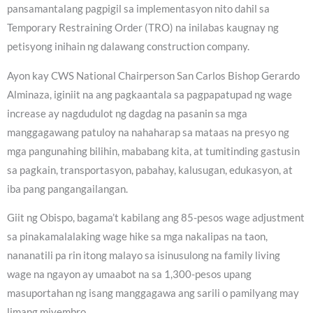
pansamantalang pagpigil sa implementasyon nito dahil sa
Temporary Restraining Order (TRO) na inilabas kaugnay ng
petisyong inihain ng dalawang construction company.
Ayon kay CWS National Chairperson San Carlos Bishop Gerardo
Alminaza, iginiit na ang pagkaantala sa pagpapatupad ng wage
increase ay nagdudulot ng dagdag na pasanin sa mga
manggagawang patuloy na nahaharap sa mataas na presyo ng
mga pangunahing bilihin, mababang kita, at tumitinding gastusin
sa pagkain, transportasyon, pabahay, kalusugan, edukasyon, at
iba pang pangangailangan.
Giit ng Obispo, bagama’t kabilang ang 85-pesos wage adjustment
sa pinakamalalaking wage hike sa mga nakalipas na taon,
nananatili pa rin itong malayo sa isinusulong na family living
wage na ngayon ay umaabot na sa 1,300-pesos upang
masuportahan ng isang manggagawa ang sarili o pamilyang may
limang miyembro.