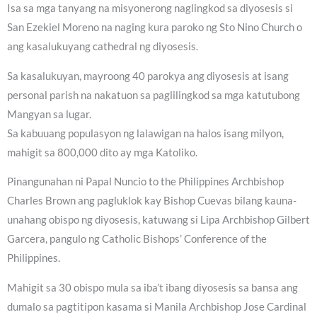
Isa sa mga tanyang na misyonerong naglingkod sa diyosesis si
San Ezekiel Moreno na naging kura paroko ng Sto Nino Church o
ang kasalukuyang cathedral ng diyosesis.
Sa kasalukuyan, mayroong 40 parokya ang diyosesis at isang
personal parish na nakatuon sa paglilingkod sa mga katutubong
Mangyan sa lugar.
Sa kabuuang populasyon ng lalawigan na halos isang milyon,
mahigit sa 800,000 dito ay mga Katoliko.
Pinangunahan ni Papal Nuncio to the Philippines Archbishop
Charles Brown ang pagluklok kay Bishop Cuevas bilang kauna-
unahang obispo ng diyosesis, katuwang si Lipa Archbishop Gilbert
Garcera, pangulo ng Catholic Bishops’ Conference of the
Philippines.
Mahigit sa 30 obispo mula sa iba’t ibang diyosesis sa bansa ang
dumalo sa pagtitipon kasama si Manila Archbishop Jose Cardinal