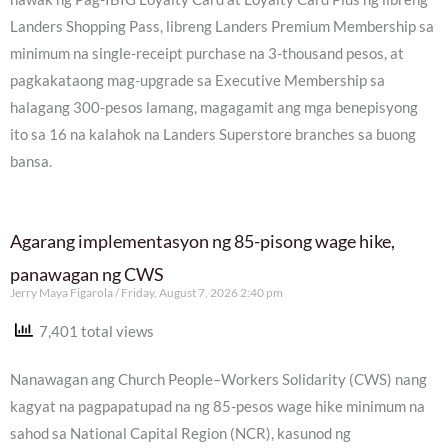
Landers Shopping Pass, libreng Landers Premium Membership sa
minimum na single-receipt purchase na 3-thousand pesos, at
pagkakataong mag-upgrade sa Executive Membership sa
halagang 300-pesos lamang, magagamit ang mga benepisyong
ito sa 16 na kalahok na Landers Superstore branches sa buong
bansa.
Agarang implementasyon ng 85-pisong wage hike,
panawagan ng CWS
Jerry Maya Figarola
Friday, August 7, 2026 2:40 pm
7,401 total views
Nanawagan ang Church People–Workers Solidarity (CWS) nang
kagyat na pagpapatupad na ng 85-pesos wage hike minimum na
sahod sa National Capital Region (NCR), kasunod ng