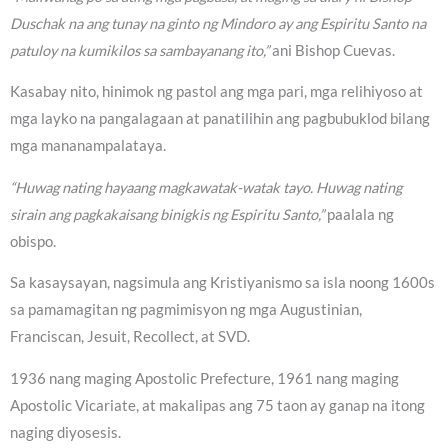
Duschak na ang tunay na ginto ng Mindoro ay ang Espiritu Santo na
patuloy na kumikilos sa sambayanang ito,”
ani Bishop Cuevas.
Kasabay nito, hinimok ng pastol ang mga pari, mga relihiyoso at
mga layko na pangalagaan at panatilihin ang pagbubuklod bilang
mga mananampalataya.
“Huwag nating hayaang magkawatak-watak tayo. Huwag nating
sirain ang pagkakaisang binigkis ng Espiritu Santo,”
paalala ng
obispo.
Sa kasaysayan, nagsimula ang Kristiyanismo sa isla noong 1600s
sa pamamagitan ng pagmimisyon ng mga Augustinian,
Franciscan, Jesuit, Recollect, at SVD.
1936 nang maging Apostolic Prefecture, 1961 nang maging
Apostolic Vicariate, at makalipas ang 75 taon ay ganap na itong
naging diyosesis.