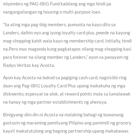
miyembro ng PAG-IBIG Fund kabilang ang mga hindi pa
nangangailangan ng housing o multi-purpose loan.
“Sa ating mga pag-ibig members, pumunta na kayo dito sa
Landers, dalhin nyo ang iyong loyalty card plus, pwede na kayong
mag-shopping kahit wala kayo ng membership card. Initially, hindi
na.Pero mas maganda kung pagkatapos nilang mag-shopping kasi
para forever na silang member ng Landers,” ayon sa panayam ng
Radyo Veritas kay Acosta.
Ayon kay Acosta na bukod sa pagiging cash card, nagsisilbi ring
daan ang Pag-IBIG Loyalty Card Plus upang makakuha ng mga
diskwento, espesyal na alok, at reward points mula sa lumalawak
na hanay ng mga partner establishments ng ahensya.
Binigyang-diin din ni Acosta na malaking bahagi ng buwanang
gastusin ng maraming pamilyang Pilipino ang pamimili ng grocery
kaya’t makatutulong ang bagong partnership upang makabawas