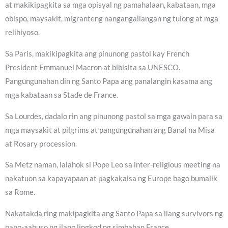
at makikipagkita sa mga opisyal ng pamahalaan, kabataan, mga
obispo, maysakit, migranteng nangangailangan ng tulong at mga
relihiyoso.
Sa Paris, makikipagkita ang pinunong pastol kay French
President Emmanuel Macron at bibisita sa UNESCO.
Pangungunahan din ng Santo Papa ang panalangin kasama ang
mga kabataan sa Stade de France.
Sa Lourdes, dadalo rin ang pinunong pastol sa mga gawain para sa
mga maysakit at pilgrims at pangungunahan ang Banal na Misa
at Rosary procession.
Sa Metz naman, lalahok si Pope Leo sa inter-religious meeting na
nakatuon sa kapayapaan at pagkakaisa ng Europe bago bumalik
sa Rome.
Nakatakda ring makipagkita ang Santo Papa sa ilang survivors ng
pang-aabuso ng ilang lingkod ng simbahan France.