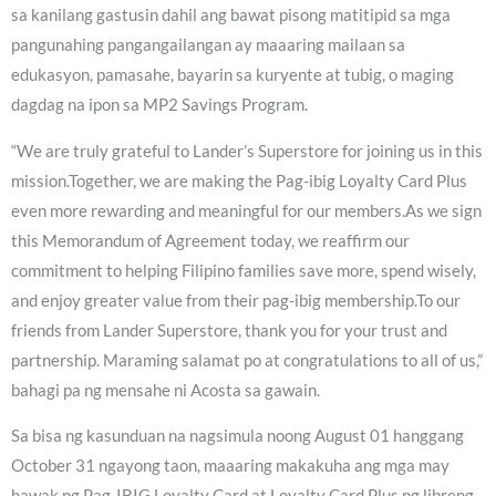
sa kanilang gastusin dahil ang bawat pisong matitipid sa mga
pangunahing pangangailangan ay maaaring mailaan sa
edukasyon, pamasahe, bayarin sa kuryente at tubig, o maging
dagdag na ipon sa MP2 Savings Program.
“We are truly grateful to Lander’s Superstore for joining us in this
mission.Together, we are making the Pag-ibig Loyalty Card Plus
even more rewarding and meaningful for our members.As we sign
this Memorandum of Agreement today, we reaffirm our
commitment to helping Filipino families save more, spend wisely,
and enjoy greater value from their pag-ibig membership.To our
friends from Lander Superstore, thank you for your trust and
partnership. Maraming salamat po at congratulations to all of us,”
bahagi pa ng mensahe ni Acosta sa gawain.
Sa bisa ng kasunduan na nagsimula noong August 01 hanggang
October 31 ngayong taon, maaaring makakuha ang mga may
hawak ng Pag-IBIG Loyalty Card at Loyalty Card Plus ng libreng