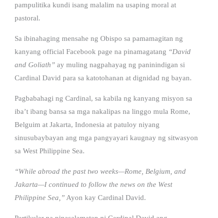
pampulitika kundi isang malalim na usaping moral at
pastoral.
Sa ibinahaging mensahe ng Obispo sa pamamagitan ng
kanyang official Facebook page na pinamagatang
“David
and Goliath”
ay muling nagpahayag ng paninindigan si
Cardinal David para sa katotohanan at dignidad ng bayan.
Pagbabahagi ng Cardinal, sa kabila ng kanyang misyon sa
iba’t ibang bansa sa mga nakalipas na linggo mula Rome,
Belguim at Jakarta, Indonesia at patuloy niyang
sinusubaybayan ang mga pangyayari kaugnay ng sitwasyon
sa West Philippine Sea.
“While abroad the past two weeks—Rome, Belgium, and
Jakarta—I continued to follow the news on the West
Philippine Sea,”
Ayon kay Cardinal David.
Partikular na pinasalamatan ni Cardinal David ang