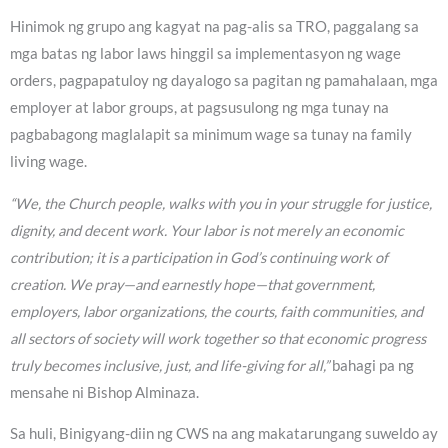
Hinimok ng grupo ang kagyat na pag-alis sa TRO, paggalang sa
mga batas ng labor laws hinggil sa implementasyon ng wage
orders, pagpapatuloy ng dayalogo sa pagitan ng pamahalaan, mga
employer at labor groups, at pagsusulong ng mga tunay na
pagbabagong maglalapit sa minimum wage sa tunay na family
living wage.
“We, the Church people, walks with you in your struggle for justice,
dignity, and decent work. Your labor is not merely an economic
contribution; it is a participation in God’s continuing work of
creation. We pray—and earnestly hope—that government,
employers, labor organizations, the courts, faith communities, and
all sectors of society will work together so that economic progress
truly becomes inclusive, just, and life-giving for all,”
bahagi pa ng
mensahe ni Bishop Alminaza.
Sa huli, Binigyang-diin ng CWS na ang makatarungang suweldo ay