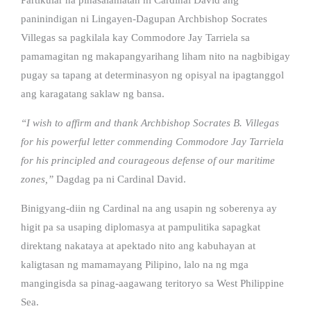
paninindigan ni Lingayen-Dagupan Archbishop Socrates
Villegas sa pagkilala kay Commodore Jay Tarriela sa
pamamagitan ng makapangyarihang liham nito na nagbibigay
pugay sa tapang at determinasyon ng opisyal na ipagtanggol
ang karagatang saklaw ng bansa.
“I wish to affirm and thank Archbishop Socrates B. Villegas
for his powerful letter commending Commodore Jay Tarriela
for his principled and courageous defense of our maritime
zones,”
Dagdag pa ni Cardinal David.
Binigyang-diin ng Cardinal na ang usapin ng soberenya ay
higit pa sa usaping diplomasya at pampulitika sapagkat
direktang nakataya at apektado nito ang kabuhayan at
kaligtasan ng mamamayang Pilipino, lalo na ng mga
mangingisda sa pinag-aagawang teritoryo sa West Philippine
Sea.