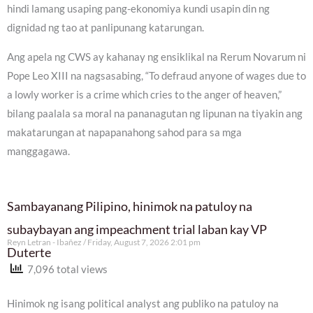
hindi lamang usaping pang-ekonomiya kundi usapin din ng
dignidad ng tao at panlipunang katarungan.
Ang apela ng CWS ay kahanay ng ensiklikal na Rerum Novarum ni
Pope Leo XIII na nagsasabing, “To defraud anyone of wages due to
a lowly worker is a crime which cries to the anger of heaven,”
bilang paalala sa moral na pananagutan ng lipunan na tiyakin ang
makatarungan at napapanahong sahod para sa mga
manggagawa.
Sambayanang Pilipino, hinimok na patuloy na
subaybayan ang impeachment trial laban kay VP
Reyn Letran - Ibañez
Friday, August 7, 2026 2:01 pm
Duterte
7,096 total views
Hinimok ng isang political analyst ang publiko na patuloy na