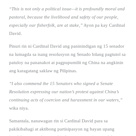
“This is not only a political issue—it is profoundly moral and
pastoral, because the livelihood and safety of our people,
especially our fisherfolk, are at stake,”
Ayon pa kay Cardinal
David.
Pinuri rin ni Cardinal David ang paninindigan ng 15 senador
na lumagda sa isang resolusyon ng Senado bilang pagtutol sa
patuloy na pananakot at pagpupumilit ng China na angkinin
ang karagatang saklaw ng Pilipinas.
“I also commend the 15 Senators who signed a Senate
Resolution expressing our nation’s protest against China’s
continuing acts of coercion and harassment in our waters,”
wika niya.
Samantala, nanawagan rin si Cardinal David para sa
pakikibahagi at aktibong partisipasyon ng bayan upang