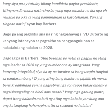
kung siya po ay tutuloy bilang kandidato pagka-presidente,
titingnan din muna natin sino ba yung mga senador na ika nga eh
reliable pa o kaya yung paninindigan sa katotohanan. Yun ang
tingnan natin,”
ayon kay Barbers.
Bago pa ang paglilitis una na ring nagpahayag si VD Duterte ng
kanyang intensyon sa pagtakbo sa pangpanguluhan sa
nakatakdang halalan sa 2028.
Dagdag pa ni Barbers,
“Ang basehan po natin sa pagpili ng ating
mga leader sa 2028 ay yung number one ay integridad. Yung
kanyang integridad, siya ba ay na-involve sa isang usapin tungkol
sa pandarambong? O yung ating bang leader na pipiliin eh meron
bang kredibilidad yan na nagsabing ngayon tapos bukas dineny o
nagsisinungaling na hindi daw nasabi? Yung mga ganung punto,
dapat itong balansin mabuti ng ating mga kababayan kung ano
ang katangiang hahanapin natin sa susunod na halalan.”