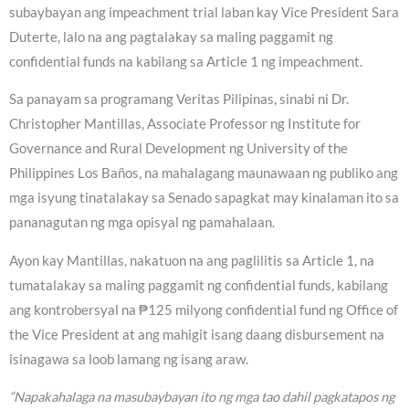
subaybayan ang impeachment trial laban kay Vice President Sara
Duterte, lalo na ang pagtalakay sa maling paggamit ng
confidential funds na kabilang sa Article 1 ng impeachment.
Sa panayam sa programang Veritas Pilipinas, sinabi ni Dr.
Christopher Mantillas, Associate Professor ng Institute for
Governance and Rural Development ng University of the
Philippines Los Baños, na mahalagang maunawaan ng publiko ang
mga isyung tinatalakay sa Senado sapagkat may kinalaman ito sa
pananagutan ng mga opisyal ng pamahalaan.
Ayon kay Mantillas, nakatuon na ang paglilitis sa Article 1, na
tumatalakay sa maling paggamit ng confidential funds, kabilang
ang kontrobersyal na ₱125 milyong confidential fund ng Office of
the Vice President at ang mahigit isang daang disbursement na
isinagawa sa loob lamang ng isang araw.
“Napakahalaga na masubaybayan ito ng mga tao dahil pagkatapos ng