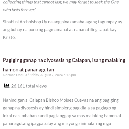
collecting things that cannot last, we may forget to seek the One
who lasts forever.”
Sinabi ni Archbishop Uy na ang pinakamahalagang tagumpay ay
ang buhay na puno ng pagmamahal at nananatiling tapat kay
Kristo.
Pagiging ganap na diyosesis ng Calapan, isang malaking
hamon at pananagutan
Norman Dequia
Friday, August 7, 2026 5:18 pm
26,161 total views
Nanindigan si Calapan Bishop Moises Cuevas na ang pagiging
ganap na diyosesis ay hindi simpleng pagkilala sa paglago ng
lokal na simbahan kundi pagtanggap sa mas malaking hamon at
pananagutang ipagpatuloy ang misyong sinimulan ng mga