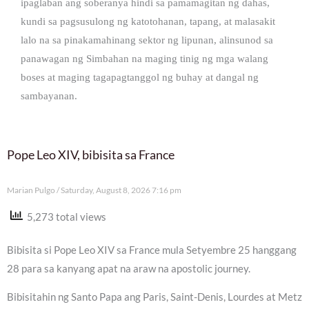
ipaglaban ang soberanya hindi sa pamamagitan ng dahas,
kundi sa pagsusulong ng katotohanan, tapang, at malasakit
lalo na sa pinakamahinang sektor ng lipunan, alinsunod sa
panawagan ng Simbahan na maging tinig ng mga walang
boses at maging tagapagtanggol ng buhay at dangal ng
sambayanan.
Pope Leo XIV, bibisita sa France
Marian Pulgo
Saturday, August 8, 2026 7:16 pm
5,273 total views
Bibisita si Pope Leo XIV sa France mula Setyembre 25 hanggang
28 para sa kanyang apat na araw na apostolic journey.
Bibisitahin ng Santo Papa ang Paris, Saint-Denis, Lourdes at Metz