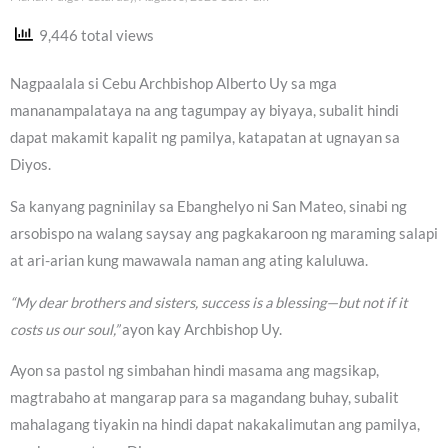
9,446 total views
Nagpaalala si Cebu Archbishop Alberto Uy sa mga
mananampalataya na ang tagumpay ay biyaya, subalit hindi
dapat makamit kapalit ng pamilya, katapatan at ugnayan sa
Diyos.
Sa kanyang pagninilay sa Ebanghelyo ni San Mateo, sinabi ng
arsobispo na walang saysay ang pagkakaroon ng maraming salapi
at ari-arian kung mawawala naman ang ating kaluluwa.
“My dear brothers and sisters, success is a blessing—but not if it
costs us our soul,”
ayon kay Archbishop Uy.
Ayon sa pastol ng simbahan hindi masama ang magsikap,
magtrabaho at mangarap para sa magandang buhay, subalit
mahalagang tiyakin na hindi dapat nakakalimutan ang pamilya,