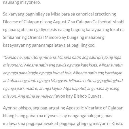
naunang misyonero.
Sa kanyang pagninilay sa Misa para sa canonical erection ng
Diocese of Calapan nitong August 7 sa Calapan Cathedral, sinabi
ng unang obispo ng diyosesis na ang bagong katayuan ng lokal na
Simbahan ng Oriental Mindoro ay bunga ng mahabang
kasaysayan ng pananampalataya at paglilingkod.
“Ganap na natin itong minana. Minana natin ang sakripisyo ng mga
misyonero. Minana natin ang pawis ng mga katekista. Minana natin
ang mga panalangin ng mga lolo at lola. Minana natin ang katatagan
at kababaang-loob ng mga Mangyan. Minana natin ang paglilingkod
ng mga pari, madre, at mga layko. Mga kapatid, ang mana ay isang
misyon. Ang mina ay misyon,”
ayon kay Bishop Cuevas.
Ayon sa obispo, ang pag-angat ng Apostolic Vicariate of Calapan
bilang isang ganap na diyosesis ay nangangahulugang mas
malawak na pagpapalawak at pagpapaigting ng misyon ni Kristo