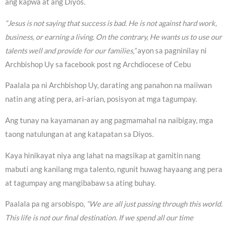
ang kapwa at ang Diyos.
“Jesus is not saying that success is bad. He is not against hard work,
business, or earning a living. On the contrary, He wants us to use our
talents well and provide for our families,”
ayon sa pagninilay ni
Archbishop Uy sa facebook post ng Archdiocese of Cebu
Paalala pa ni Archbishop Uy, darating ang panahon na maiiwan
natin ang ating pera, ari-arian, posisyon at mga tagumpay.
Ang tunay na kayamanan ay ang pagmamahal na naibigay, mga
taong natulungan at ang katapatan sa Diyos.
Kaya hinikayat niya ang lahat na magsikap at gamitin nang
mabuti ang kanilang mga talento, ngunit huwag hayaang ang pera
at tagumpay ang mangibabaw sa ating buhay.
Paalala pa ng arsobispo,
“We are all just passing through this world.
This life is not our final destination. If we spend all our time