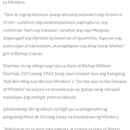
sa Mindoro.
“Tayo ay naging diyosesis upang lalo pang palawakin ang misyon ni
Kristo—palalimin ang pananampalataya; paglingkuran ang
mahihirap; ihain ang kabataan; samahan ang mga Mangyan;
ipagtanggol ang dignidad ng bawat tao at ng pamilya; itaguyod ang
katarungan at kapayapaan; at pangalagaan ang ating iisang tahanan,”
giit ni Bishop Cuevas.
Sinariwa rin ng obispo ang tala sa diary ni Bishop William
Duschak, SVD noong 1962, kung saan isinulat niya ang katagang
“Auf dem Weg zum Bistum Mindoro” o “On the way to the Diocese
of Mindoro” na aniya’y sa kasalukuyan ay ganap nang natupad
makalipas ang mahigit anim na dekada.
Ipinaliwanag din ng obispo na higit pa sa pinagmulan ng
pangalang Mina de Oro ang tunay na kayamanan ng Mindoro.
“Maliwanag po sa ating mga pagbasa, at maging sa diary ni Bishop