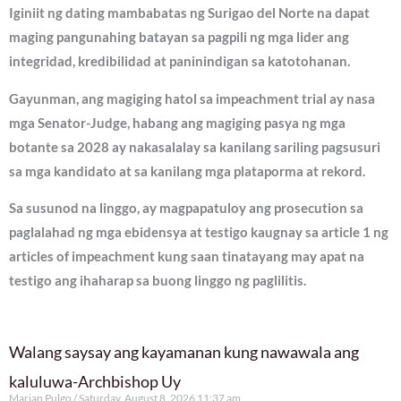
Iginiit ng dating mambabatas ng Surigao del Norte na dapat
maging pangunahing batayan sa pagpili ng mga lider ang
integridad, kredibilidad at paninindigan sa katotohanan.
Gayunman, ang magiging hatol sa impeachment trial ay nasa
mga Senator-Judge, habang ang magiging pasya ng mga
botante sa 2028 ay nakasalalay sa kanilang sariling pagsusuri
sa mga kandidato at sa kanilang mga plataporma at rekord.
Sa susunod na linggo, ay magpapatuloy ang prosecution sa
paglalahad ng mga ebidensya at testigo kaugnay sa article 1 ng
articles of impeachment kung saan tinatayang may apat na
testigo ang ihaharap sa buong linggo ng paglilitis.
Walang saysay ang kayamanan kung nawawala ang
kaluluwa-Archbishop Uy
Marian Pulgo
Saturday, August 8, 2026 11:37 am