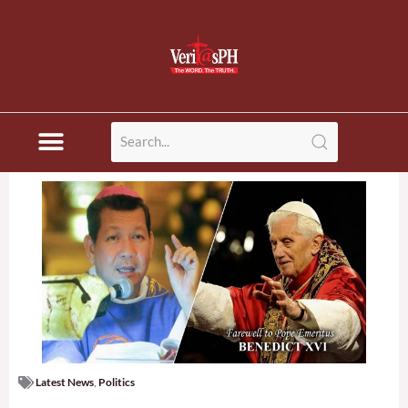
Skip
to
content
Latest News
,
Politics