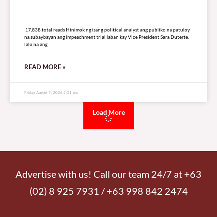
Elevation ng Calapan bilang bagong Diocese, tinawag ng
Papal Nuncio na “great celebration”
4,827 total reads
4,827 total reads Inilarawan ni Apostolic Nuncio to the Philippines
Archbishop Charles John Brown bilang isang “great celebration” ang kanyang
pagdalo sa makasaysayang paglikha sa Calapan
READ MORE »
Monday, August 10, 2026 4:11 pm
Mga simbahan sa Archdiocese of Nueva Segovia, bukas na
maging evacuation center