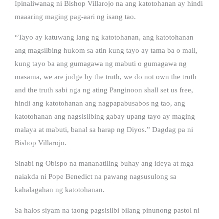
Ipinaliwanag ni Bishop Villarojo na ang katotohanan ay hindi
maaaring maging pag-aari ng isang tao.
“Tayo ay katuwang lang ng katotohanan, ang katotohanan
ang magsilbing hukom sa atin kung tayo ay tama ba o mali,
kung tayo ba ang gumagawa ng mabuti o gumagawa ng
masama, we are judge by the truth, we do not own the truth
and the truth sabi nga ng ating Panginoon shall set us free,
hindi ang katotohanan ang nagpapabusabos ng tao, ang
katotohanan ang nagsisilbing gabay upang tayo ay maging
malaya at mabuti, banal sa harap ng Diyos.” Dagdag pa ni
Bishop Villarojo.
Sinabi ng Obispo na mananatiling buhay ang ideya at mga
naiakda ni Pope Benedict na pawang nagsusulong sa
kahalagahan ng katotohanan.
Sa halos siyam na taong pagsisilbi bilang pinunong pastol ni