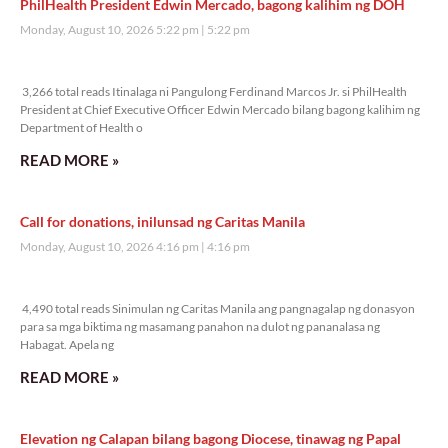
PhilHealth President Edwin Mercado, bagong kalihim ng DOH
Monday, August 10, 2026 5:22 pm
5:22 pm
3,266 total reads
3,266 total reads Itinalaga ni Pangulong Ferdinand Marcos Jr. si PhilHealth
President at Chief Executive Officer Edwin Mercado bilang bagong kalihim ng
Department of Health o
READ MORE »
Call for donations, inilunsad ng Caritas Manila
Monday, August 10, 2026 4:16 pm
4:16 pm
4,490 total reads
4,490 total reads Sinimulan ng Caritas Manila ang pangnagalap ng donasyon
para sa mga biktima ng masamang panahon na dulot ng pananalasa ng
Habagat. Apela ng
READ MORE »
Elevation ng Calapan bilang bagong Diocese, tinawag ng Papal