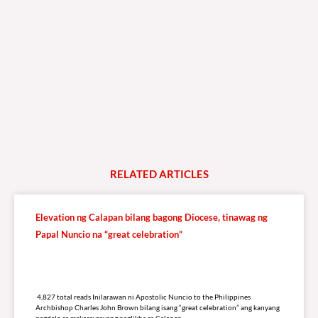
241,337 total reads Mga Kapanalig, mabuti pa si Japanese Ambassador to the
Philippines na si Endo Kazuya, maraming pagpipiliang bahay dito sa Pilipinas.
Sa isang privilege
READ MORE »
Watch Live
LISTEN LIVE TO DZRV846 E-RADIO PORTAL