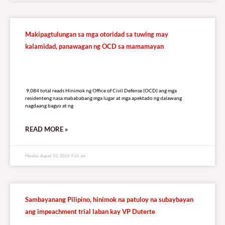
RELATED
A
R
T
I
C
L
E
S