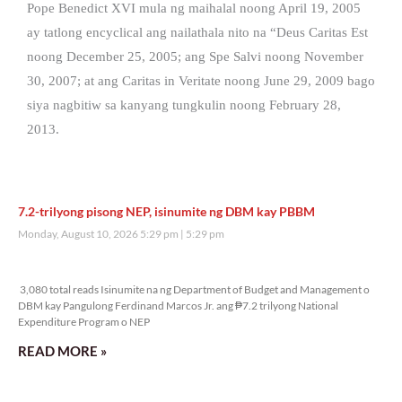
Pope Benedict XVI mula ng maihalal noong April 19, 2005
ay tatlong encyclical ang nailathala nito na “Deus Caritas Est
noong December 25, 2005; ang Spe Salvi noong November
30, 2007; at ang Caritas in Veritate noong June 29, 2009 bago
siya nagbitiw sa kanyang tungkulin noong February 28,
2013.
7.2-trilyong pisong NEP, isinumite ng DBM kay PBBM
Monday, August 10, 2026 5:29 pm
5:29 pm
3,080 total reads
3,080 total reads Isinumite na ng Department of Budget and Management o
DBM kay Pangulong Ferdinand Marcos Jr. ang ₱7.2 trilyong National
Expenditure Program o NEP
READ MORE »