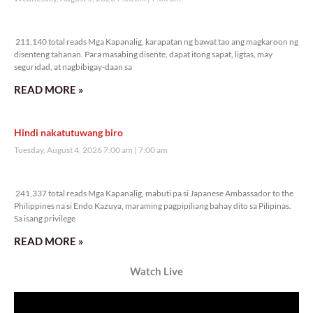
Veritas Editorial
Rev. Fr. Anton CT Pascual
Kanino natututo ang mga bata?
Monday, August 10, 2026 7:00 am
7:00 am