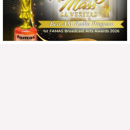
142,709 total reads
142,709 total reads Kapanalig, sa impeachment trial ni Vice President Sara
Duterte, naging malinaw sa madlang bayan na ang “confidential fund” ay isang
public fund o
READ MORE »
Karapatan sa disenteng tahanan
Wednesday, August 5, 2026 7:00 am
7:00 am
211,140 total reads
211,140 total reads Mga Kapanalig, karapatan ng bawat tao ang magkaroon ng
disenteng tahanan. Para masabing disente, dapat itong sapat, ligtas, may
seguridad, at nagbibigay-daan sa
READ MORE »
Hindi nakatutuwang biro
Tuesday, August 4, 2026 7:00 am
7:00 am
241,337 total reads