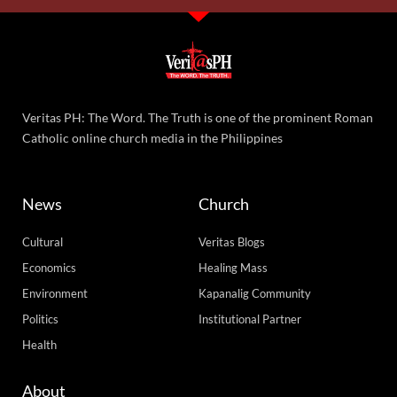
Monday, August 10, 2026 9:26 am
Sambayanang Pilipino, hinimok na patuloy na subaybayan
ang impeachment trial laban kay VP Duterte
17,838 total reads
17,838 total reads Hinimok ng isang political analyst ang publiko na patuloy
na subaybayan ang impeachment trial laban kay Vice President Sara Duterte,
lalo na ang
READ MORE »
Friday, August 7, 2026 2:01 pm
Load More