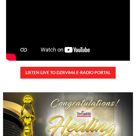
24,127 total reads
24,127 total reads Mga Kapanalig, ikinalulungkot ng Malacañang ang insidente
ng pangungutya ng ilang estudyante kay Pangulong Bongbong Marcos Jr
noong bumisita siya sa Davao City
READ MORE »
TUNAY NA KALAGAYAN NG BANSA
Saturday, August 8, 2026 7:00 am
7:00 am
79,028 total reads
79,028 total reads Kapanalig, sa ikalimang SONA ng Pangulong Ferdinand
Marcos Jr., idinetalye nito ang maraming accomplishment ng administrasyon.
Pero, nakalimutan ni PBBM na i-ulat sa
READ MORE »
CONFIDENTIAL FUND
Friday, August 7, 2026 7:00 am
7:00 am