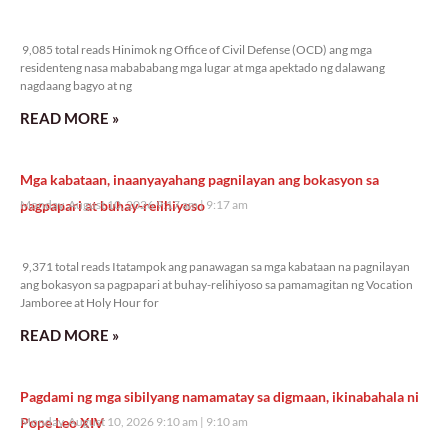
9,085 total reads
9,085 total reads Hinimok ng Office of Civil Defense (OCD) ang mga
residenteng nasa mabababang mga lugar at mga apektado ng dalawang
nagdaang bagyo at ng
READ MORE »
Mga kabataan, inaanyayahang pagnilayan ang bokasyon sa
pagpapari at buhay-relihiyoso
Monday, August 10, 2026 9:17 am
9:17 am
9,371 total reads
9,371 total reads Itatampok ang panawagan sa mga kabataan na pagnilayan
ang bokasyon sa pagpapari at buhay-relihiyoso sa pamamagitan ng Vocation
Jamboree at Holy Hour for
READ MORE »
Pagdami ng mga sibilyang namamatay sa digmaan, ikinabahala ni
Pope Leo XIV
Monday, August 10, 2026 9:10 am
9:10 am