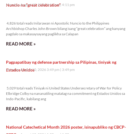
Nuncio na “great celebration”
Monday, August 10, 2026 4:11 pm
4:11 pm
4,826 total reads
4,826 total reads Inilarawan ni Apostolic Nuncio to the Philippines
Archbishop Charles John Brown bilang isang “great celebration” ang kanyang
pagdalo sa makasaysayang paglikha sa Calapan
READ MORE »
Pagpapatibay ng defense partnership sa Pilipinas, tiniyak ng
Estados Unidos
Monday, August 10, 2026 3:49 pm
3:49 pm
5,029 total reads
5,029 total reads Tiniyak ni United States Undersecretary of War for Policy
Elbridge Colby na nananatiling matatag na commitment ng Estados Unidos sa
Indo-Pacific, kabilang ang
READ MORE »
National Catechetical Month 2026 poster, isinapubliko ng CBCP-