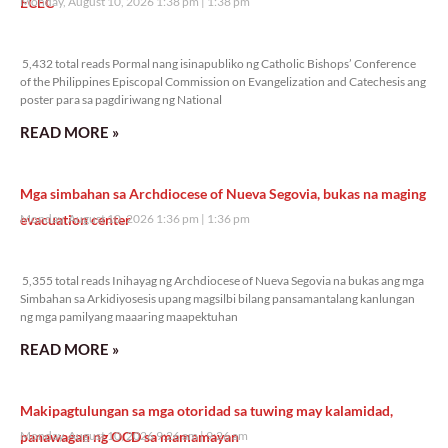
ECEC
Monday, August 10, 2026 1:38 pm
1:38 pm
5,432 total reads
5,432 total reads Pormal nang isinapubliko ng Catholic Bishops’ Conference
of the Philippines Episcopal Commission on Evangelization and Catechesis ang
poster para sa pagdiriwang ng National
READ MORE »
Mga simbahan sa Archdiocese of Nueva Segovia, bukas na maging
evacuation center
Monday, August 10, 2026 1:36 pm
1:36 pm
5,355 total reads
5,355 total reads Inihayag ng Archdiocese of Nueva Segovia na bukas ang mga
Simbahan sa Arkidiyosesis upang magsilbi bilang pansamantalang kanlungan
ng mga pamilyang maaaring maapektuhan
READ MORE »
Makipagtulungan sa mga otoridad sa tuwing may kalamidad,
panawagan ng OCD sa mamamayan
Monday, August 10, 2026 9:26 am
9:26 am