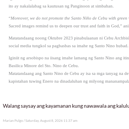
ito ay nakalalabag sa kautusan ng Panginoon at simbahan.
“
Moreover, we do not promote the Santo Niño de Cebu with green 
Sacred images remind us to deepen our trust and faith in God,” ani
Matatandaang noong Oktubre 2023 pinabulaanan ni Cebu Archbish
social media tungkol sa pagbasbas sa imahe ng Santo Nino hubad.
Iginiit ng arsobispo na iisang imahe lamang ng Santo Nino ang it
Basilica Minore del Sto. Nino de Cebu.
Matatandaang ang Santo Nino de Cebu ay isa sa mga tanyag na de
kapistahan tuwing Enero na dinadaluhan ng milyong mananampalat
Walang saysay ang kayamanan kung nawawala ang kalu
Marian Pulgo
Saturday, August 8, 2026 11:37 am