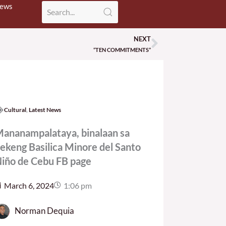
News
NEXT
Next
“TEN COMMITMENTS”
Cultural
,
Latest News
ananampalataya, binalaan sa
ekeng Basilica Minore del Santo
iño de Cebu FB page
March 6, 2024
1:06 pm
Norman Dequia