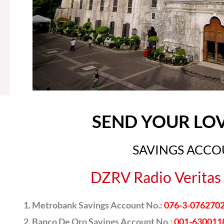
SEND YOUR LO
SAVINGS ACC
DZRV Radio Veritas 
Metrobank Savings Account No.:
076-3-076270
Banco De Oro Savings Account No.:
001-630011