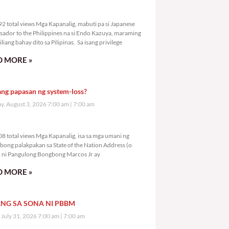
9,592 total views
2 total views Mga Kapanalig, mabuti pa si Japanese
ador to the Philippines na si Endo Kazuya, maraming
liang bahay dito sa Pilipinas. Sa isang privilege
 MORE »
ang papasan ng system-loss?
, August 3, 2026 7:00 am
7:00 am
1,608 total views
8 total views Mga Kapanalig, isa sa mga umani ng
bong palakpakan sa State of the Nation Address (o
ni Pangulong Bongbong Marcos Jr ay
 MORE »
NG SA SONA NI PBBM
, July 31, 2026 7:00 am
7:00 am