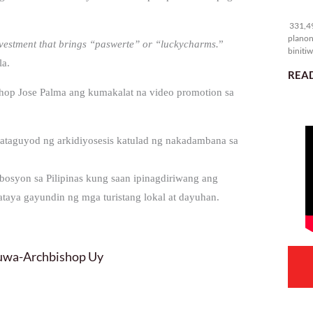
33
331,49
planon
vestment that brings “paswerte” or “luckycharms.
”
binitiw
la.
kulang.
READ
op Jose Palma ang kumakalat na video promotion sa
inataguyod ng arkidiyosesis katulad ng nakadambana sa
bosyon sa Pilipinas kung saan ipinagdiriwang ang
aya gayundin ng mga turistang lokal at dayuhan.
luwa-Archbishop Uy