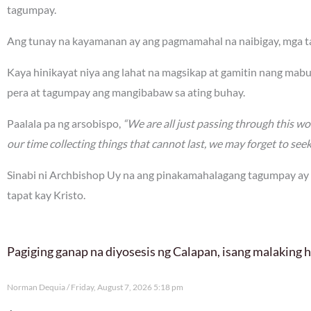
tagumpay.
Ang tunay na kayamanan ay ang pagmamahal na naibigay, mga ta
Kaya hinikayat niya ang lahat na magsikap at gamitin nang mabu
pera at tagumpay ang mangibabaw sa ating buhay.
Paalala pa ng arsobispo,
“We are all just passing through this worl
our time collecting things that cannot last, we may forget to see
Sinabi ni Archbishop Uy na ang pinakamahalagang tagumpay ay
tapat kay Kristo.
Pagiging ganap na diyosesis ng Calapan, isang malaking
Norman Dequia
Friday, August 7, 2026 5:18 pm