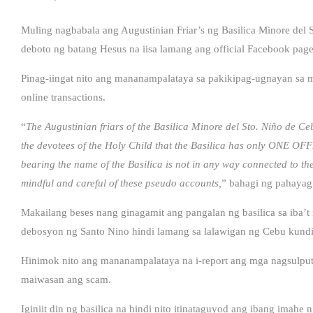
Muling nagbabala ang Augustinian Friar’s ng Basilica Minore del
deboto ng batang Hesus na iisa lamang ang official Facebook page 
Pinag-iingat nito ang mananampalataya sa pakikipag-ugnayan sa
online transactions.
“
The Augustinian friars of the Basilica Minore del Sto. Niño de 
the devotees of the Holy Child that the Basilica has only ONE
bearing the name of the Basilica is not in any way connected to the 
mindful and careful of these pseudo accounts,
” bahagi ng pahayag 
Makailang beses nang ginagamit ang pangalan ng basilica sa iba’t
debosyon ng Santo Nino hindi lamang sa lalawigan ng Cebu kun
Hinimok nito ang mananampalataya na i-report ang mga nagsulput
maiwasan ang scam.
Iginiit din ng basilica na hindi nito itinataguyod ang ibang imah