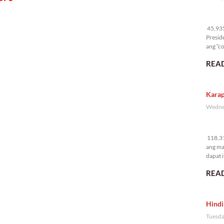
45
45,935 
Presid
ang “co
READ
Karap
Wednes
11
118,31
ang ma
dapat i
READ
Hindi
Tuesda