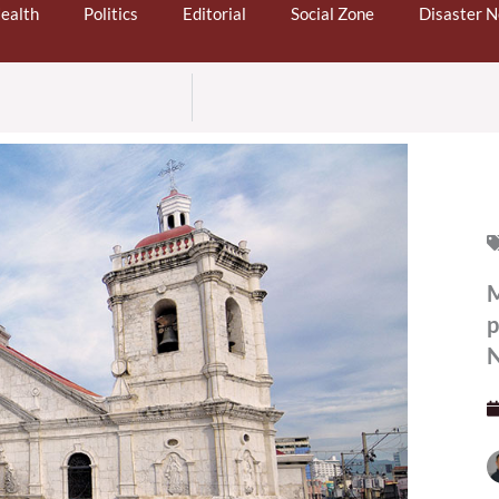
ealth
Politics
Editorial
Social Zone
Disaster 
M
p
N