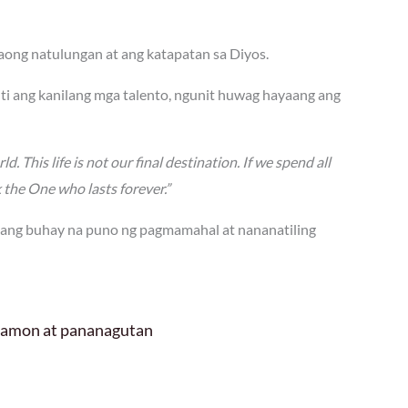
ong natulungan at ang katapatan sa Diyos.
ti ang kanilang mga talento, ngunit huwag hayaang ang
d. This life is not our final destination. If we spend all
k the One who lasts forever.”
 ang buhay na puno ng pagmamahal at nananatiling
 hamon at pananagutan