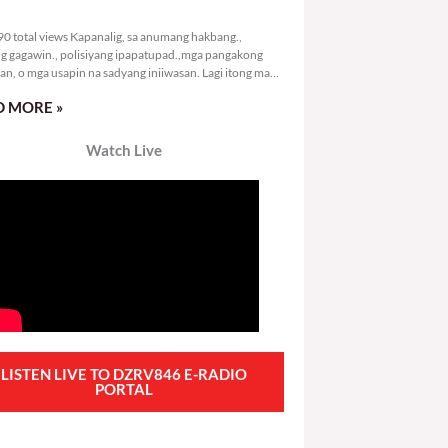
1,490 total views
0 total views Kapanalig, sa anumang hakbang.,
g gagawin., polisiyang ipapatupad.,mga pangakong
an, o mga usapin na sadyang iniiwasan. Lagi itong may
 Hindi ibig sabihin,
 MORE »
Watch Live
LISTEN LIVE TO DZRV846 E-RADIO
PORTAL