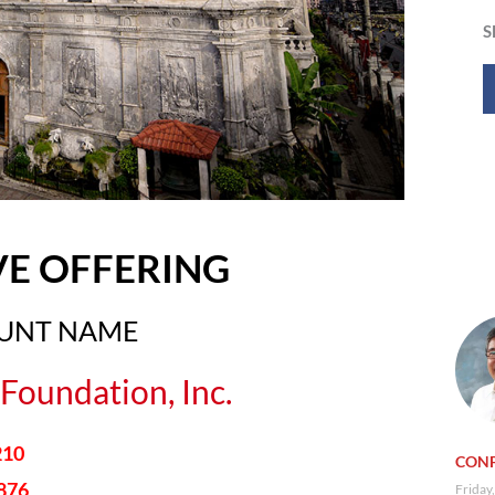
S
VE OFFERING
OUNT NAME
Foundation, Inc.
210
CONF
876
Friday