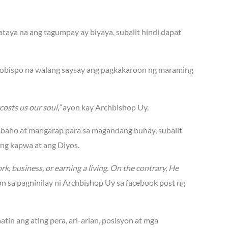
aya na ang tagumpay ay biyaya, subalit hindi dapat
rsobispo na walang saysay ang pagkakaroon ng maraming
costs us our soul,”
ayon kay Archbishop Uy.
abaho at mangarap para sa magandang buhay, subalit
ang kapwa at ang Diyos.
rk, business, or earning a living. On the contrary, He
n sa pagninilay ni Archbishop Uy sa facebook post ng
tin ang ating pera, ari-arian, posisyon at mga