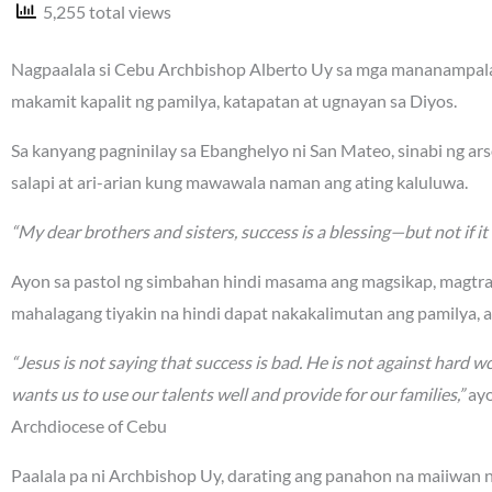
5,255 total views
Nagpaalala si Cebu Archbishop Alberto Uy sa mga mananampalat
makamit kapalit ng pamilya, katapatan at ugnayan sa Diyos.
Sa kanyang pagninilay sa Ebanghelyo ni San Mateo, sinabi ng a
salapi at ari-arian kung mawawala naman ang ating kaluluwa.
“My dear brothers and sisters, success is a blessing—but not if it 
Ayon sa pastol ng simbahan hindi masama ang magsikap, magtr
mahalagang tiyakin na hindi dapat nakakalimutan ang pamilya, 
“Jesus is not saying that success is bad. He is not against hard wo
wants us to use our talents well and provide for our families,”
ayo
Archdiocese of Cebu
Paalala pa ni Archbishop Uy, darating ang panahon na maiiwan na