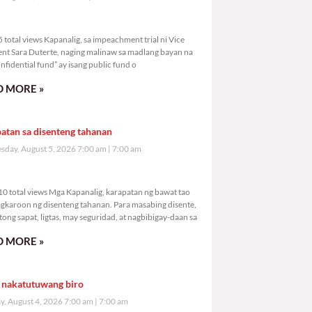
,935 total views
total views Kapanalig, sa impeachment trial ni Vice
ent Sara Duterte, naging malinaw sa madlang bayan na
nfidential fund” ay isang public fund o
 MORE »
atan sa disenteng tahanan
day, August 5, 2026 7:00 am
7:00 am
8,310 total views
0 total views Mga Kapanalig, karapatan ng bawat tao
gkaroon ng disenteng tahanan. Para masabing disente,
tong sapat, ligtas, may seguridad, at nagbibigay-daan sa
 MORE »
 nakatutuwang biro
y, August 4, 2026 7:00 am
7:00 am