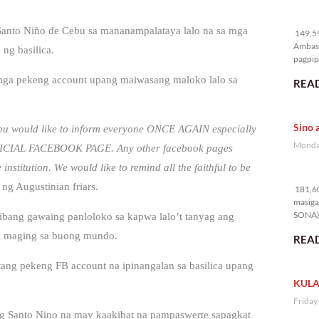
14
 Santo Niño de Cebu sa mananampalataya lalo na sa mga
149,59
Ambass
ng basilica.
pagpipi
 mga pekeng account upang maiwasang maloko lalo sa
READ
Sino 
Cebu would like to inform everyone ONCE AGAIN especially
Monday
 OFFICIAL FACEBOOK PAGE. Any other facebook pages
institution. We would like to remind all the faithful to be
18
ng Augustinian friars.
181,60
masiga
SONA) 
 ibang gawaing panloloko sa kapwa lalo’t tanyag ang
di maging sa buong mundo.
READ
ang pekeng FB account na ipinangalan sa basilica upang
KULA
Friday
e ng Santo Nino na may kaakibat na pampaswerte sapagkat