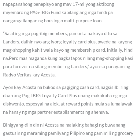
napapanahong benepisyo ang may 17-milyong aktibong
miyembro ng PAG-IBIG Fund kabilang ang mga hindi pa
nangangailangan ng housing o multi-purpose loan.
“Sa ating mga pag-ibig members, pumunta na kayo dito sa
Landers, dalhin nyo ang iyong loyalty card plus, pwede na kayong
mag-shopping kahit wala kayo ng membership card. Initially, hindi
na.Pero mas maganda kung pagkatapos nilang mag-shopping kasi
para forever na silang member ng Landers,” ayon sa panayam ng
Radyo Veritas kay Acosta.
Ayon kay Acosta na bukod sa pagiging cash card, nagsisilbi ring
daan ang Pag-IBIG Loyalty Card Plus upang makakuha ng mga
diskwento, espesyal na alok, at reward points mula sa lumalawak
na hanay ng mga partner establishments ng ahensya.
Binigyang-diin din ni Acosta na malaking bahagi ng buwanang
gastusin ng maraming pamilyang Pilipino ang pamimili ng grocery