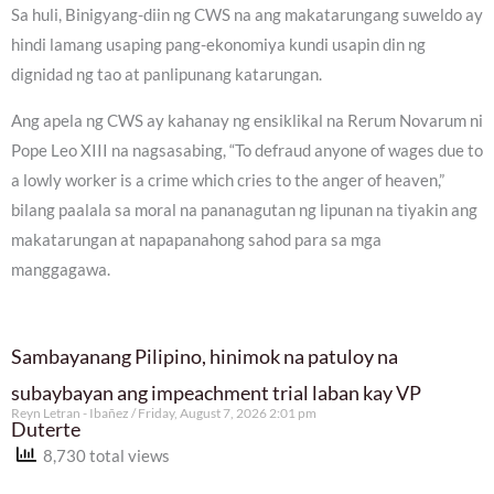
Sa huli, Binigyang-diin ng CWS na ang makatarungang suweldo ay
hindi lamang usaping pang-ekonomiya kundi usapin din ng
dignidad ng tao at panlipunang katarungan.
Ang apela ng CWS ay kahanay ng ensiklikal na Rerum Novarum ni
Pope Leo XIII na nagsasabing, “To defraud anyone of wages due to
a lowly worker is a crime which cries to the anger of heaven,”
bilang paalala sa moral na pananagutan ng lipunan na tiyakin ang
makatarungan at napapanahong sahod para sa mga
manggagawa.
Sambayanang Pilipino, hinimok na patuloy na
subaybayan ang impeachment trial laban kay VP
Reyn Letran - Ibañez
Friday, August 7, 2026 2:01 pm
Duterte
8,730 total views