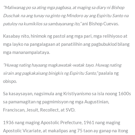
“Maliwanag po sa ating mga pagbasa, at maging sa diary ni Bishop
Duschak na ang tunay na ginto ng Mindoro ay ang Espiritu Santo na
patuloy na kumikilos sa sambayanang ito,”
ani Bishop Cuevas.
Kasabay nito, hinimok ng pastol ang mga pari, mga relihiyoso at
mga layko na pangalagaan at panatilihin ang pagbubuklod bilang
mga mananampalataya.
“Huwag nating hayaang magkawatak-watak tayo. Huwag nating
sirain ang pagkakaisang binigkis ng Espiritu Santo,”
paalala ng
obispo.
Sa kasaysayan, nagsimula ang Kristiyanismo sa isla noong 1600s
sa pamamagitan ng pagmimisyon ng mga Augustinian,
Franciscan, Jesuit, Recollect, at SVD.
1936 nang maging Apostolic Prefecture, 1961 nang maging
Apostolic Vicariate, at makalipas ang 75 taon ay ganap na itong