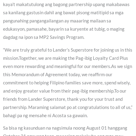
kaya’t makatutulong ang bagong partnership upang makabawas
sa kanilang gastusin dahil ang bawat pisong matitipid sa mga
pangunahing pangangailangan ay maaaring mailaan sa
edukasyon, pamasahe, bayarin sa kuryente at tubig, o maging
dagdag na ipon sa MP2 Savings Program.
“We are truly grateful to Lander’s Superstore for joining us in this
mission.Together, we are making the Pag-ibig Loyalty Card Plus
even more rewarding and meaningful for our members.As we sign
this Memorandum of Agreement today, we reaffirm our
commitment to helping Filipino families save more, spend wisely,
and enjoy greater value from their pag-ibig membership.To our
friends from Lander Superstore, thank you for your trust and
partnership. Maraming salamat po at congratulations to all of us,”
bahagi pa ng mensahe ni Acosta sa gawain.
Sa bisa ng kasunduan na nagsimula noong August 01 hanggang