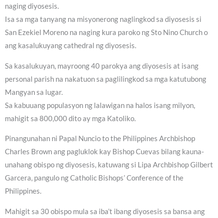
naging diyosesis.
Isa sa mga tanyang na misyonerong naglingkod sa diyosesis si
San Ezekiel Moreno na naging kura paroko ng Sto Nino Church o
ang kasalukuyang cathedral ng diyosesis.
Sa kasalukuyan, mayroong 40 parokya ang diyosesis at isang
personal parish na nakatuon sa paglilingkod sa mga katutubong
Mangyan sa lugar.
Sa kabuuang populasyon ng lalawigan na halos isang milyon,
mahigit sa 800,000 dito ay mga Katoliko.
Pinangunahan ni Papal Nuncio to the Philippines Archbishop
Charles Brown ang pagluklok kay Bishop Cuevas bilang kauna-
unahang obispo ng diyosesis, katuwang si Lipa Archbishop Gilbert
Garcera, pangulo ng Catholic Bishops’ Conference of the
Philippines.
Mahigit sa 30 obispo mula sa iba’t ibang diyosesis sa bansa ang