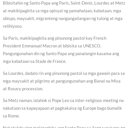
Bibisitahin ng Santo Papa ang Paris, Saint-Denis, Lourdes at Metz
at makikipagkita sa mga opisyal ng pamahalaan, kabataan, mga
obispo, maysakit, migranteng nangangailangan ng tulong at mga
relihiyoso.
Sa Paris, makikipagkita ang pinunong pastol kay French
President Emmanuel Macron at bibisita sa UNESCO.
Pangungunahan din ng Santo Papa ang panalangin kasama ang
mga kabataan sa Stade de France.
Sa Lourdes, dadalo rin ang pinunong pastol sa mga gawain para sa
mga maysakit at pilgrims at pangungunahan ang Banal na Misa
at Rosary procession.
Sa Metz naman, lalahok si Pope Leo sa inter-religious meeting na
nakatuon sa kapayapaan at pagkakaisa ng Europe bago bumalik
sa Rome.
Nakatakda ring makipagkita ang Santo Papa sa ilang survivors ng