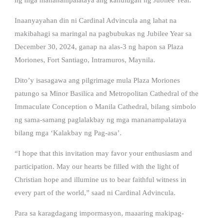
Inaanyayahan din ni Cardinal Advincula ang lahat na
makibahagi sa maringal na pagbubukas ng Jubilee Year sa
December 30, 2024, ganap na alas-3 ng hapon sa Plaza
Moriones, Fort Santiago, Intramuros, Maynila.
Dito’y isasagawa ang pilgrimage mula Plaza Moriones
patungo sa Minor Basilica and Metropolitan Cathedral of the
Immaculate Conception o Manila Cathedral, bilang simbolo
ng sama-samang paglalakbay ng mga mananampalataya
bilang mga ‘Kalakbay ng Pag-asa’.
“I hope that this invitation may favor your enthusiasm and
participation. May our hearts be filled with the light of
Christian hope and illumine us to bear faithful witness in
every part of the world,” saad ni Cardinal Advincula.
Para sa karagdagang impormasyon, maaaring makipag-