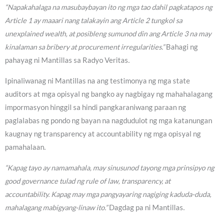
“Napakahalaga na masubaybayan ito ng mga tao dahil pagkatapos ng
Article 1 ay maaari nang talakayin ang Article 2 tungkol sa
unexplained wealth, at posibleng sumunod din ang Article 3 na may
kinalaman sa bribery at procurement irregularities.”
Bahagi ng
pahayag ni Mantillas sa Radyo Veritas.
Ipinaliwanag ni Mantillas na ang testimonya ng mga state
auditors at mga opisyal ng bangko ay nagbigay ng mahahalagang
impormasyon hinggil sa hindi pangkaraniwang paraan ng
paglalabas ng pondo ng bayan na nagdudulot ng mga katanungan
kaugnay ng transparency at accountability ng mga opisyal ng
pamahalaan.
“Kapag tayo ay namamahala, may sinusunod tayong mga prinsipyo ng
good governance tulad ng rule of law, transparency, at
accountability. Kapag may mga pangyayaring nagiging kaduda-duda,
mahalagang mabigyang-linaw ito.”
Dagdag pa ni Mantillas.