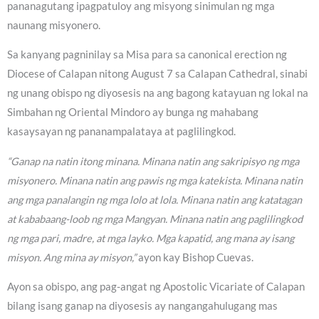
pananagutang ipagpatuloy ang misyong sinimulan ng mga
naunang misyonero.
Sa kanyang pagninilay sa Misa para sa canonical erection ng
Diocese of Calapan nitong August 7 sa Calapan Cathedral, sinabi
ng unang obispo ng diyosesis na ang bagong katayuan ng lokal na
Simbahan ng Oriental Mindoro ay bunga ng mahabang
kasaysayan ng pananampalataya at paglilingkod.
“Ganap na natin itong minana. Minana natin ang sakripisyo ng mga
misyonero. Minana natin ang pawis ng mga katekista. Minana natin
ang mga panalangin ng mga lolo at lola. Minana natin ang katatagan
at kababaang-loob ng mga Mangyan. Minana natin ang paglilingkod
ng mga pari, madre, at mga layko. Mga kapatid, ang mana ay isang
misyon. Ang mina ay misyon,”
ayon kay Bishop Cuevas.
Ayon sa obispo, ang pag-angat ng Apostolic Vicariate of Calapan
bilang isang ganap na diyosesis ay nangangahulugang mas