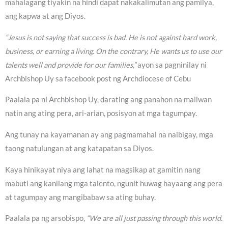
mahalagang tiyakin na hindi dapat nakakalimutan ang pamilya,
ang kapwa at ang Diyos.
“Jesus is not saying that success is bad. He is not against hard work,
business, or earning a living. On the contrary, He wants us to use our
talents well and provide for our families,”
ayon sa pagninilay ni
Archbishop Uy sa facebook post ng Archdiocese of Cebu
Paalala pa ni Archbishop Uy, darating ang panahon na maiiwan
natin ang ating pera, ari-arian, posisyon at mga tagumpay.
Ang tunay na kayamanan ay ang pagmamahal na naibigay, mga
taong natulungan at ang katapatan sa Diyos.
Kaya hinikayat niya ang lahat na magsikap at gamitin nang
mabuti ang kanilang mga talento, ngunit huwag hayaang ang pera
at tagumpay ang mangibabaw sa ating buhay.
Paalala pa ng arsobispo,
“We are all just passing through this world.