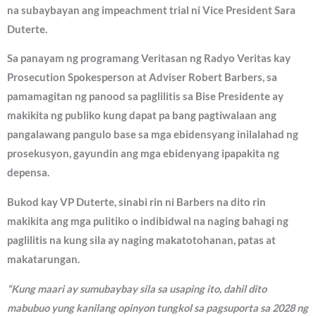
na subaybayan ang impeachment trial ni Vice President Sara
Duterte.
Sa panayam ng programang Veritasan ng Radyo Veritas kay
Prosecution Spokesperson at Adviser Robert Barbers, sa
pamamagitan ng panood sa paglilitis sa Bise Presidente ay
makikita ng publiko kung dapat pa bang pagtiwalaan ang
pangalawang pangulo base sa mga ebidensyang inilalahad ng
prosekusyon, gayundin ang mga ebidenyang ipapakita ng
depensa.
Bukod kay VP Duterte, sinabi rin ni Barbers na dito rin
makikita ang mga pulitiko o indibidwal na naging bahagi ng
paglilitis na kung sila ay naging makatotohanan, patas at
makatarungan.
“Kung maari ay sumubaybay sila sa usaping ito, dahil dito
mabubuo yung kanilang opinyon tungkol sa pagsuporta sa 2028 ng