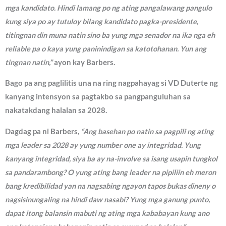
mga kandidato. Hindi lamang po ng ating pangalawang pangulo
kung siya po ay tutuloy bilang kandidato pagka-presidente,
titingnan din muna natin sino ba yung mga senador na ika nga eh
reliable pa o kaya yung paninindigan sa katotohanan. Yun ang
tingnan natin,”
ayon kay Barbers.
Bago pa ang paglilitis una na ring nagpahayag si VD Duterte ng
kanyang intensyon sa pagtakbo sa pangpanguluhan sa
nakatakdang halalan sa 2028.
Dagdag pa ni Barbers,
“Ang basehan po natin sa pagpili ng ating
mga leader sa 2028 ay yung number one ay integridad. Yung
kanyang integridad, siya ba ay na-involve sa isang usapin tungkol
sa pandarambong? O yung ating bang leader na pipiliin eh meron
bang kredibilidad yan na nagsabing ngayon tapos bukas dineny o
nagsisinungaling na hindi daw nasabi? Yung mga ganung punto,
dapat itong balansin mabuti ng ating mga kababayan kung ano