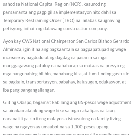
sahod sa National Capital Region (NCR), kasunod ng
pansamantalang pagpigil sa implementasyon nito dahil sa
Temporary Restraining Order (TRO) na inilabas kaugnay ng
petisyong inihain ng dalawang construction company.
Ayon kay CWS National Chairperson San Carlos Bishop Gerardo
Alminaza, iginiit na ang pagkaantala sa pagpapatupad ng wage
increase ay nagdudulot ng dagdag na pasanin sa mga
manggagawang patuloy na nahaharap sa mataas na presyo ng
mga pangunahing bilihin, mababang kita, at tumitinding gastusin
sa pagkain, transportasyon, pabahay, kalusugan, edukasyon, at
iba pang pangangailangan.
Giit ng Obispo, bagama’t kabilang ang 85-pesos wage adjustment
sa pinakamalalaking wage hike sa mga nakalipas na taon,
nananatili pa rin itong malayo sa isinusulong na family living
wage na ngayon ay umaabot na sa 1,300-pesos upang
masuportahan ng isang manggagawa ang sarili o pamilyang may