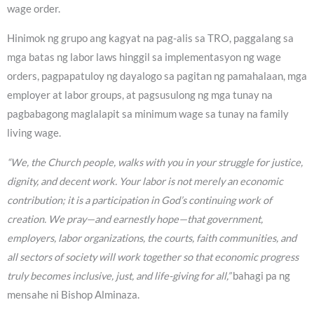
wage order.
Hinimok ng grupo ang kagyat na pag-alis sa TRO, paggalang sa
mga batas ng labor laws hinggil sa implementasyon ng wage
orders, pagpapatuloy ng dayalogo sa pagitan ng pamahalaan, mga
employer at labor groups, at pagsusulong ng mga tunay na
pagbabagong maglalapit sa minimum wage sa tunay na family
living wage.
“We, the Church people, walks with you in your struggle for justice,
dignity, and decent work. Your labor is not merely an economic
contribution; it is a participation in God’s continuing work of
creation. We pray—and earnestly hope—that government,
employers, labor organizations, the courts, faith communities, and
all sectors of society will work together so that economic progress
truly becomes inclusive, just, and life-giving for all,”
bahagi pa ng
mensahe ni Bishop Alminaza.