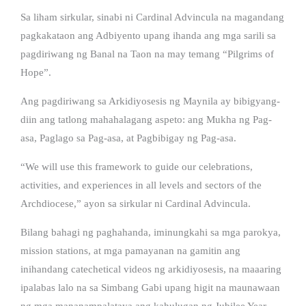
Sa liham sirkular, sinabi ni Cardinal Advincula na magandang
pagkakataon ang Adbiyento upang ihanda ang mga sarili sa
pagdiriwang ng Banal na Taon na may temang “Pilgrims of
Hope”.
Ang pagdiriwang sa Arkidiyosesis ng Maynila ay bibigyang-
diin ang tatlong mahahalagang aspeto: ang Mukha ng Pag-
asa, Paglago sa Pag-asa, at Pagbibigay ng Pag-asa.
“We will use this framework to guide our celebrations,
activities, and experiences in all levels and sectors of the
Archdiocese,” ayon sa sirkular ni Cardinal Advincula.
Bilang bahagi ng paghahanda, iminungkahi sa mga parokya,
mission stations, at mga pamayanan na gamitin ang
inihandang catechetical videos ng arkidiyosesis, na maaaring
ipalabas lalo na sa Simbang Gabi upang higit na maunawaan
ng mga mananampalataya ang kahulugan ng Jubilee Year.