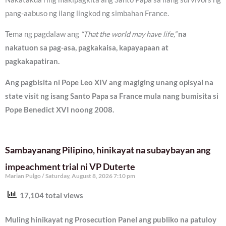
pang-aabuso ng ilang lingkod ng simbahan France.
Tema ng pagdalaw ang
“That the world may have life,”
na
nakatuon sa pag-asa, pagkakaisa, kapayapaan at
pagkakapatiran.
Ang pagbisita ni Pope Leo XIV ang magiging unang opisyal na
state visit ng isang Santo Papa sa France mula nang bumisita si
Pope Benedict XVI noong 2008.
Sambayanang Pilipino, hinikayat na subaybayan ang
impeachment trial ni VP Duterte
Marian Pulgo
Saturday, August 8, 2026 7:10 pm
17,104 total views
Muling hinikayat ng Prosecution Panel ang publiko na patuloy