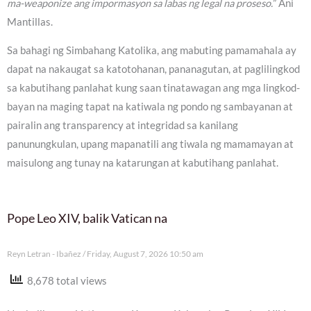
ma-weaponize ang impormasyon sa labas ng legal na proseso.
” Ani
Mantillas.
Sa bahagi ng Simbahang Katolika, ang mabuting pamamahala ay
dapat na nakaugat sa katotohanan, pananagutan, at paglilingkod
sa kabutihang panlahat kung saan tinatawagan ang mga lingkod-
bayan na maging tapat na katiwala ng pondo ng sambayanan at
pairalin ang transparency at integridad sa kanilang
panunungkulan, upang mapanatili ang tiwala ng mamamayan at
maisulong ang tunay na katarungan at kabutihang panlahat.
Pope Leo XIV, balik Vatican na
Reyn Letran - Ibañez
Friday, August 7, 2026 10:50 am
8,678 total views