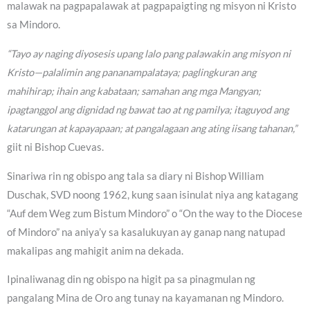
malawak na pagpapalawak at pagpapaigting ng misyon ni Kristo
sa Mindoro.
“Tayo ay naging diyosesis upang lalo pang palawakin ang misyon ni
Kristo—palalimin ang pananampalataya; paglingkuran ang
mahihirap; ihain ang kabataan; samahan ang mga Mangyan;
ipagtanggol ang dignidad ng bawat tao at ng pamilya; itaguyod ang
katarungan at kapayapaan; at pangalagaan ang ating iisang tahanan,”
giit ni Bishop Cuevas.
Sinariwa rin ng obispo ang tala sa diary ni Bishop William
Duschak, SVD noong 1962, kung saan isinulat niya ang katagang
“Auf dem Weg zum Bistum Mindoro” o “On the way to the Diocese
of Mindoro” na aniya’y sa kasalukuyan ay ganap nang natupad
makalipas ang mahigit anim na dekada.
Ipinaliwanag din ng obispo na higit pa sa pinagmulan ng
pangalang Mina de Oro ang tunay na kayamanan ng Mindoro.