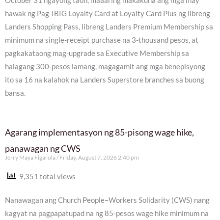
October 31 ngayong taon, maaaring makakuha ang mga may
hawak ng Pag-IBIG Loyalty Card at Loyalty Card Plus ng libreng
Landers Shopping Pass, libreng Landers Premium Membership sa
minimum na single-receipt purchase na 3-thousand pesos, at
pagkakataong mag-upgrade sa Executive Membership sa
halagang 300-pesos lamang, magagamit ang mga benepisyong
ito sa 16 na kalahok na Landers Superstore branches sa buong
bansa.
Agarang implementasyon ng 85-pisong wage hike,
panawagan ng CWS
Jerry Maya Figarola
Friday, August 7, 2026 2:40 pm
9,351 total views
Nanawagan ang Church People–Workers Solidarity (CWS) nang
kagyat na pagpapatupad na ng 85-pesos wage hike minimum na