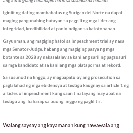
ang katangiang hahanapin natin sa susunod na halalan.”
Iginiit ng dating mambabatas ng Surigao del Norte na dapat
maging pangunahing batayan sa pagpili ng mga lider ang
integridad, kredibilidad at paninindigan sa katotohanan.
Gayunman, ang magiging hatol sa impeachment trial ay nasa
mga Senator-Judge, habang ang magiging pasya ng mga
botante sa 2028 ay nakasalalay sa kanilang sariling pagsusuri
sa mga kandidato at sa kanilang mga plataporma at rekord.
Sa susunod na linggo, ay magpapatuloy ang prosecution sa
paglalahad ng mga ebidensya at testigo kaugnay sa article 1 ng
articles of impeachment kung saan tinatayang may apat na
testigo ang ihaharap sa buong linggo ng paglilitis.
Walang saysay ang kayamanan kung nawawala ang