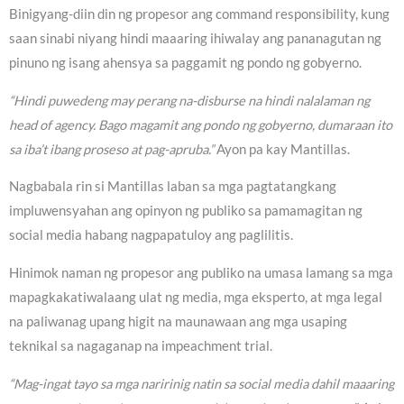
Binigyang-diin din ng propesor ang command responsibility, kung
saan sinabi niyang hindi maaaring ihiwalay ang pananagutan ng
pinuno ng isang ahensya sa paggamit ng pondo ng gobyerno.
“Hindi puwedeng may perang na-disburse na hindi nalalaman ng
head of agency. Bago magamit ang pondo ng gobyerno, dumaraan ito
sa iba’t ibang proseso at pag-apruba.”
Ayon pa kay Mantillas.
Nagbabala rin si Mantillas laban sa mga pagtatangkang
impluwensyahan ang opinyon ng publiko sa pamamagitan ng
social media habang nagpapatuloy ang paglilitis.
Hinimok naman ng propesor ang publiko na umasa lamang sa mga
mapagkakatiwalaang ulat ng media, mga eksperto, at mga legal
na paliwanag upang higit na maunawaan ang mga usaping
teknikal sa nagaganap na impeachment trial.
“Mag-ingat tayo sa mga naririnig natin sa social media dahil maaaring