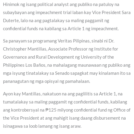
Hinimok ng isang political analyst ang publiko na patuloy na
subaybayan ang impeachment trial laban kay Vice President Sara
Duterte, lalo na ang pagtalakay sa maling paggamit ng
confidential funds na kabilang sa Article 1 ng impeachment.
Sa panayam sa programang Veritas Pilipinas, sinabi ni Dr.
Christopher Mantillas, Associate Professor ng Institute for
Governance and Rural Development ng University of the
Philippines Los Baños, na mahalagang maunawaan ng publiko ang
mga isyung tinatalakay sa Senado sapagkat may kinalaman ito sa
pananagutan ng mga opisyal ng pamahalaan.
Ayon kay Mantillas, nakatuon na ang paglilitis sa Article 1, na
tumatalakay sa maling paggamit ng confidential funds, kabilang
ang kontrobersyal na ₱125 milyong confidential fund ng Office of
the Vice President at ang mahigit isang daang disbursement na
isinagawa sa loob lamang ng isang araw.