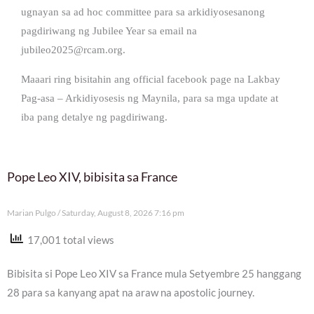
ugnayan sa ad hoc committee para sa arkidiyosesanong
pagdiriwang ng Jubilee Year sa email na
jubileo2025@rcam.org
.
Maaari ring bisitahin ang official facebook page na Lakbay
Pag-asa – Arkidiyosesis ng Maynila, para sa mga update at
iba pang detalye ng pagdiriwang.
Pope Leo XIV, bibisita sa France
Marian Pulgo
Saturday, August 8, 2026 7:16 pm
17,001 total views
Bibisita si Pope Leo XIV sa France mula Setyembre 25 hanggang
28 para sa kanyang apat na araw na apostolic journey.