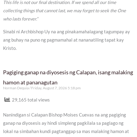
This life is not our final destination. If we spend all our time
collecting things that cannot last, we may forget to seek the One
who lasts forever.”
Sinabi ni Archbishop Uy na ang pinakamahalagang tagumpay ay
ang buhay na puno ng pagmamahal at nananatiling tapat kay
Kristo.
Pagiging ganap na diyosesis ng Calapan, isang malaking
hamon at pananagutan
Norman Dequia
Friday, August 7, 2026 5:18 pm
29,165 total views
Nanindigan si Calapan Bishop Moises Cuevas na ang pagiging
ganap na diyosesis ay hindi simpleng pagkilala sa paglago ng
lokal na simbahan kundi pagtanggap sa mas malaking hamon at