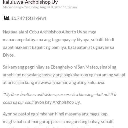
kaluluwa-Archbishop Uy
Marian Pulgo
Saturday, August 8, 2026 11:37 am
11,749 total views
Nagpaalala si Cebu Archbishop Alberto Uy sa mga
mananampalataya na ang tagumpay ay biyaya, subalit hindi
dapat makamit kapalit ng pamilya, katapatan at ugnayan sa
Diyos.
Sa kanyang pagninilay sa Ebanghelyo ni San Mateo, sinabi ng
arsobispo na walang saysay ang pagkakaroon ng maraming salapi
at ari-arian kung mawawala naman ang ating kaluluwa.
“My dear brothers and sisters, success is a blessing—but not if it
costs us our soul,”
ayon kay Archbishop Uy.
Ayon sa pastol ng simbahan hindi masama ang magsikap,
magtrabaho at mangarap para sa magandang buhay, subalit