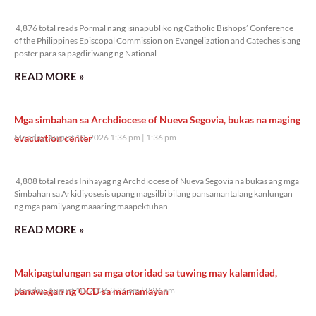
4,876 total reads
4,876 total reads Pormal nang isinapubliko ng Catholic Bishops’ Conference
of the Philippines Episcopal Commission on Evangelization and Catechesis ang
poster para sa pagdiriwang ng National
READ MORE »
Mga simbahan sa Archdiocese of Nueva Segovia, bukas na maging
evacuation center
Monday, August 10, 2026 1:36 pm
1:36 pm
4,808 total reads
4,808 total reads Inihayag ng Archdiocese of Nueva Segovia na bukas ang mga
Simbahan sa Arkidiyosesis upang magsilbi bilang pansamantalang kanlungan
ng mga pamilyang maaaring maapektuhan
READ MORE »
Makipagtulungan sa mga otoridad sa tuwing may kalamidad,
panawagan ng OCD sa mamamayan
Monday, August 10, 2026 9:26 am
9:26 am