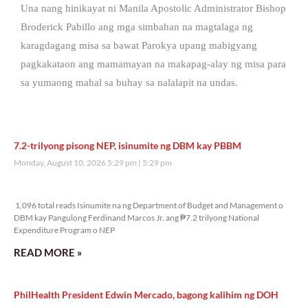
Una nang hinikayat ni Manila Apostolic Administrator Bishop
Broderick Pabillo ang mga simbahan na magtalaga ng
karagdagang misa sa bawat Parokya upang mabigyang
pagkakataon ang mamamayan na makapag-alay ng misa para
sa yumaong mahal sa buhay sa nalalapit na undas.
7.2-trilyong pisong NEP, isinumite ng DBM kay PBBM
Monday, August 10, 2026 5:29 pm
5:29 pm
1,096 total reads
1,096 total reads Isinumite na ng Department of Budget and Management o
DBM kay Pangulong Ferdinand Marcos Jr. ang ₱7.2 trilyong National
Expenditure Program o NEP
READ MORE »
PhilHealth President Edwin Mercado, bagong kalihim ng DOH