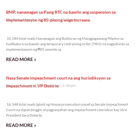
BMP, nanawagan sa Pasig RTC na bawiin ang suspension sa
implementasyon ng 85-pisong wage increase
Thursday, August 6, 2026 2:18 pm
2:18 pm
10,584 total reads
10,584 total reads Nanawagan ang Bukluran ng Manggagawang Pilipino sa
hudikatura na bawiin ang temporary restraining order (TRO) na nagpahinto sa
implementasyon ng ₱85 umento sa
READ MORE »
Nasa Senate impeachment court na ang hurisdiksyon sa
impeachment ni VP Duterte
Thursday, August 6, 2026 1:58 pm
1:58 pm
16,348 total reads
16,348 total reads Iginiit ng House prosecution panel sa Senate Impeachment
Court na dapat dinggin at pagpasyahan ang impeachment case laban kay Vice
President Sara Duterte
READ MORE »