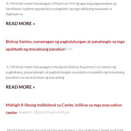
8,764 total reads Nanawagan si Pope Leo XIV ng agarang pagwawakas ng
karahasan sa gitna ng patuloy na pagdami ng mga sibilyang nasasawi sa
digmaan sa
READ MORE »
Bishop Santos, nanawagan ng pagtutulungan at panalangin sa mga
apektado ng masamang panahon
Monday, August 10, 2026 8:58 am
8:58 am
6,790 total reads
6,790 total reads Nanawagan si Antipolo Bishop Ruperto Cruz Santos ng
pagkakaisa, pananalangin at pagtutulungan sa patuloy na epekto ng masamang
panahon na nararanasan ng maraming
READ MORE »
Mahigit 8-libong indibidwal sa Cavite, inilikas sa mga evacuation
center
Sunday, August 9, 2026 6:59 pm
6:59 pm
19,017 total reads
19,017 total reads Ini-ulat ng Diocese of Imus – Social Action Center na 8,026