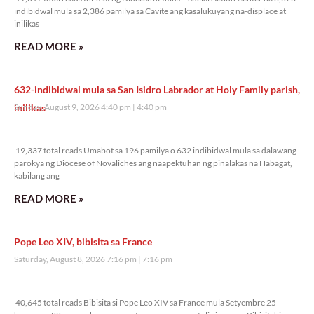
indibidwal mula sa 2,386 pamilya sa Cavite ang kasalukuyang na-displace at
inilikas
READ MORE »
632-indibidwal mula sa San Isidro Labrador at Holy Family parish,
inilikas
Sunday, August 9, 2026 4:40 pm
4:40 pm
19,337 total reads
19,337 total reads Umabot sa 196 pamilya o 632 indibidwal mula sa dalawang
parokya ng Diocese of Novaliches ang naapektuhan ng pinalakas na Habagat,
kabilang ang
READ MORE »
Pope Leo XIV, bibisita sa France
Saturday, August 8, 2026 7:16 pm
7:16 pm
40,645 total reads
40,645 total reads Bibisita si Pope Leo XIV sa France mula Setyembre 25