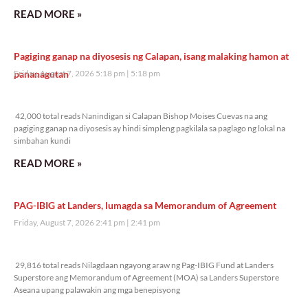
READ MORE »
Pagiging ganap na diyosesis ng Calapan, isang malaking hamon at
pananagutan
Friday, August 7, 2026 5:18 pm
5:18 pm
42,000 total reads
42,000 total reads Nanindigan si Calapan Bishop Moises Cuevas na ang
pagiging ganap na diyosesis ay hindi simpleng pagkilala sa paglago ng lokal na
simbahan kundi
READ MORE »
PAG-IBIG at Landers, lumagda sa Memorandum of Agreement
Friday, August 7, 2026 2:41 pm
2:41 pm
29,816 total reads
29,816 total reads Nilagdaan ngayong araw ng Pag-IBIG Fund at Landers
Superstore ang Memorandum of Agreement (MOA) sa Landers Superstore
Aseana upang palawakin ang mga benepisyong