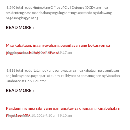
8,540 total reads
8,540 total reads Hinimok ng Office of Civil Defense (OCD) ang mga
residenteng nasa mabababang mga lugar at mga apektado ng dalawang
nagdaang bagyo at ng
READ MORE »
Mga kabataan, inaanyayahang pagnilayan ang bokasyon sa
pagpapari at buhay-relihiyoso
Monday, August 10, 2026 9:17 am
9:17 am
8,816 total reads
8,816 total reads Itatampok ang panawagan sa mga kabataan na pagnilayan
ang bokasyon sa pagpapari at buhay-relihiyoso sa pamamagitan ng Vocation
Jamboree at Holy Hour for
READ MORE »
Pagdami ng mga sibilyang namamatay sa digmaan, ikinabahala ni
Pope Leo XIV
Monday, August 10, 2026 9:10 am
9:10 am
8,764 total reads