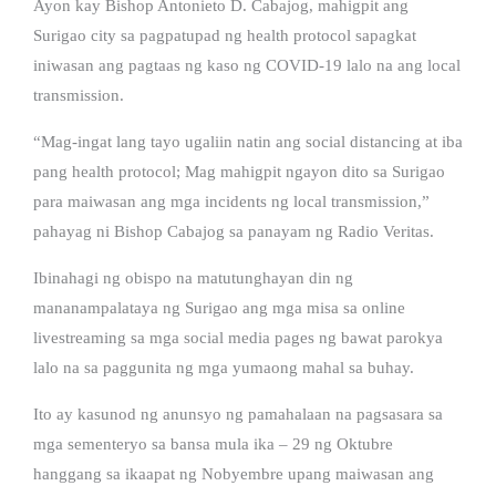
Ayon kay Bishop Antonieto D. Cabajog, mahigpit ang
Surigao city sa pagpatupad ng health protocol sapagkat
iniwasan ang pagtaas ng kaso ng COVID-19 lalo na ang local
transmission.
“Mag-ingat lang tayo ugaliin natin ang social distancing at iba
pang health protocol; Mag mahigpit ngayon dito sa Surigao
para maiwasan ang mga incidents ng local transmission,”
pahayag ni Bishop Cabajog sa panayam ng Radio Veritas.
Ibinahagi ng obispo na matutunghayan din ng
mananampalataya ng Surigao ang mga misa sa online
livestreaming sa mga social media pages ng bawat parokya
lalo na sa paggunita ng mga yumaong mahal sa buhay.
Ito ay kasunod ng anunsyo ng pamahalaan na pagsasara sa
mga sementeryo sa bansa mula ika – 29 ng Oktubre
hanggang sa ikaapat ng Nobyembre upang maiwasan ang