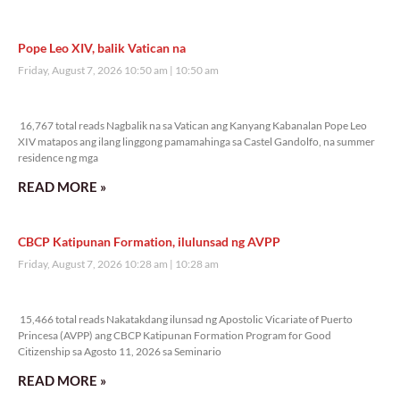
Pope Leo XIV, balik Vatican na
Friday, August 7, 2026 10:50 am
10:50 am
16,767 total reads
16,767 total reads Nagbalik na sa Vatican ang Kanyang Kabanalan Pope Leo
XIV matapos ang ilang linggong pamamahinga sa Castel Gandolfo, na summer
residence ng mga
READ MORE »
CBCP Katipunan Formation, ilulunsad ng AVPP
Friday, August 7, 2026 10:28 am
10:28 am
15,466 total reads
15,466 total reads Nakatakdang ilunsad ng Apostolic Vicariate of Puerto
Princesa (AVPP) ang CBCP Katipunan Formation Program for Good
Citizenship sa Agosto 11, 2026 sa Seminario
READ MORE »