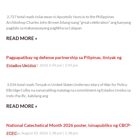
2,727 total reads
2,727 total reads Inilarawan ni Apostolic Nuncio to the Philippines
Archbishop Charles John Brown bilang isang “great celebration” ang kanyang
pagdalo sa makasaysayang paglikha sa Calapan
READ MORE »
Pagpapatibay ng defense partnership sa Pilipinas, tiniyak ng
Estados Unidos
Monday, August 10, 2026 3:49 pm
3:49 pm
3,034 total reads
3,034 total reads Tiniyak ni United States Undersecretary of War for Policy
Elbridge Colby na nananatiling matatag na commitment ng Estados Unidos sa
Indo-Pacific, kabilang ang
READ MORE »
National Catechetical Month 2026 poster, isinapubliko ng CBCP-
ECEC
Monday, August 10, 2026 1:38 pm
1:38 pm