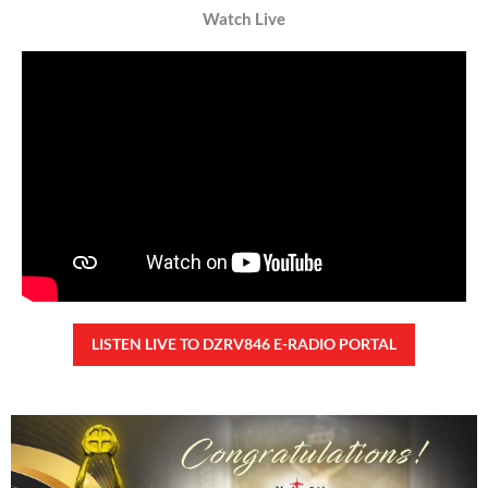
Kanino natututo ang mga bata?
Monday, August 10, 2026 7:00 am
7:00 am
20,795 total reads
20,795 total reads Mga Kapanalig, ikinalulungkot ng Malacañang ang insidente
ng pangungutya ng ilang estudyante kay Pangulong Bongbong Marcos Jr
noong bumisita siya sa Davao City
READ MORE »
TUNAY NA KALAGAYAN NG BANSA
Saturday, August 8, 2026 7:00 am
7:00 am
75,893 total reads
75,893 total reads Kapanalig, sa ikalimang SONA ng Pangulong Ferdinand
Marcos Jr., idinetalye nito ang maraming accomplishment ng administrasyon.
Pero, nakalimutan ni PBBM na i-ulat sa
READ MORE »