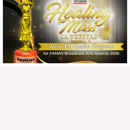
CONFIDENTIAL FUND
Friday, August 7, 2026 7:00 am
7:00 am
139,574 total reads
139,574 total reads Kapanalig, sa impeachment trial ni Vice President Sara
Duterte, naging malinaw sa madlang bayan na ang “confidential fund” ay isang
public fund o
READ MORE »
Karapatan sa disenteng tahanan
Wednesday, August 5, 2026 7:00 am
7:00 am
208,176 total reads
208,176 total reads Mga Kapanalig, karapatan ng bawat tao ang magkaroon ng
disenteng tahanan. Para masabing disente, dapat itong sapat, ligtas, may
seguridad, at nagbibigay-daan sa
READ MORE »