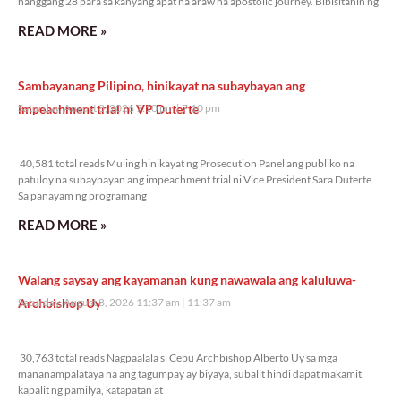
hanggang 28 para sa kanyang apat na araw na apostolic journey. Bibisitahin ng
READ MORE »
Sambayanang Pilipino, hinikayat na subaybayan ang
impeachment trial ni VP Duterte
Saturday, August 8, 2026 7:10 pm
7:10 pm
40,581 total reads
40,581 total reads Muling hinikayat ng Prosecution Panel ang publiko na
patuloy na subaybayan ang impeachment trial ni Vice President Sara Duterte.
Sa panayam ng programang
READ MORE »
Walang saysay ang kayamanan kung nawawala ang kaluluwa-
Archbishop Uy
Saturday, August 8, 2026 11:37 am
11:37 am
30,763 total reads
30,763 total reads Nagpaalala si Cebu Archbishop Alberto Uy sa mga
mananampalataya na ang tagumpay ay biyaya, subalit hindi dapat makamit
kapalit ng pamilya, katapatan at