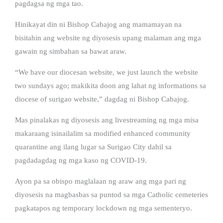
pagdagsa ng mga tao.
Hinikayat din ni Bishop Cabajog ang mamamayan na
bisitahin ang website ng diyosesis upang malaman ang mga
gawain ng simbahan sa bawat araw.
“We have our diocesan website, we just launch the website
two sundays ago; makikita doon ang lahat ng informations sa
diocese of surigao website,” dagdag ni Bishop Cabajog.
Mas pinalakas ng diyosesis ang livestreaming ng mga misa
makaraang isinailalim sa modified enhanced community
quarantine ang ilang lugar sa Surigao City dahil sa
pagdadagdag ng mga kaso ng COVID-19.
Ayon pa sa obispo maglalaan ng araw ang mga pari ng
diyosesis na magbasbas sa puntod sa mga Catholic cemeteries
pagkatapos ng temporary lockdown ng mga sementeryo.