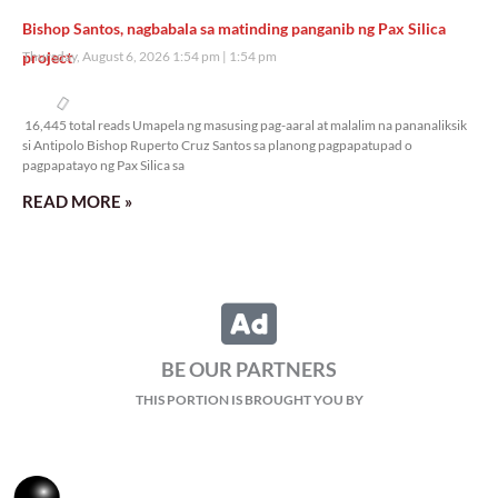
Bishop Santos, nagbabala sa matinding panganib ng Pax Silica
project
Thursday, August 6, 2026 1:54 pm
1:54 pm
16,445 total reads
16,445 total reads Umapela ng masusing pag-aaral at malalim na pananaliksik
si Antipolo Bishop Ruperto Cruz Santos sa planong pagpapatupad o
pagpapatayo ng Pax Silica sa
READ MORE »
85-pisong wage increase, tugon sa tumataas na gastusin sa
pamumuhay
Thursday, August 6, 2026 1:41 pm
1:41 pm
16,366 total reads
16,366 total reads Bagama’t unti-unting bumabagal ang inflation rate sa bansa,
iginiit ng isang economic analyst na hindi pa rin ito nangangahulugang
bumababa na ang presyo
READ MORE »