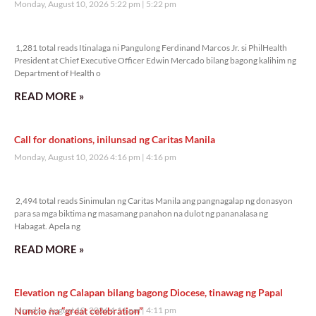
Monday, August 10, 2026 5:22 pm
5:22 pm
1,281 total reads
1,281 total reads Itinalaga ni Pangulong Ferdinand Marcos Jr. si PhilHealth
President at Chief Executive Officer Edwin Mercado bilang bagong kalihim ng
Department of Health o
READ MORE »
Call for donations, inilunsad ng Caritas Manila
Monday, August 10, 2026 4:16 pm
4:16 pm
2,494 total reads
2,494 total reads Sinimulan ng Caritas Manila ang pangnagalap ng donasyon
para sa mga biktima ng masamang panahon na dulot ng pananalasa ng
Habagat. Apela ng
READ MORE »
Elevation ng Calapan bilang bagong Diocese, tinawag ng Papal
Nuncio na “great celebration”
Monday, August 10, 2026 4:11 pm
4:11 pm