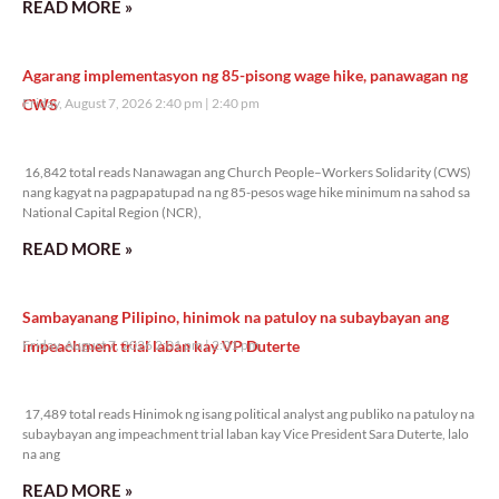
READ MORE »
Agarang implementasyon ng 85-pisong wage hike, panawagan ng
CWS
Friday, August 7, 2026 2:40 pm
2:40 pm
16,842 total reads
16,842 total reads Nanawagan ang Church People–Workers Solidarity (CWS)
nang kagyat na pagpapatupad na ng 85-pesos wage hike minimum na sahod sa
National Capital Region (NCR),
READ MORE »
Sambayanang Pilipino, hinimok na patuloy na subaybayan ang
impeachment trial laban kay VP Duterte
Friday, August 7, 2026 2:01 pm
2:01 pm
17,489 total reads
17,489 total reads Hinimok ng isang political analyst ang publiko na patuloy na
subaybayan ang impeachment trial laban kay Vice President Sara Duterte, lalo
na ang
READ MORE »