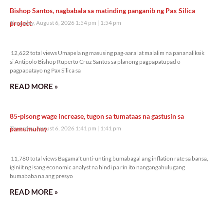
Bishop Santos, nagbabala sa matinding panganib ng Pax Silica
project
Thursday, August 6, 2026 1:54 pm
1:54 pm
12,622 total views
12,622 total views Umapela ng masusing pag-aaral at malalim na pananaliksik
si Antipolo Bishop Ruperto Cruz Santos sa planong pagpapatupad o
pagpapatayo ng Pax Silica sa
READ MORE »
85-pisong wage increase, tugon sa tumataas na gastusin sa
pamumuhay
Thursday, August 6, 2026 1:41 pm
1:41 pm
11,780 total views
11,780 total views Bagama’t unti-unting bumabagal ang inflation rate sa bansa,
iginiit ng isang economic analyst na hindi pa rin ito nangangahulugang
bumababa na ang presyo
READ MORE »