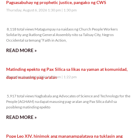
Pagsasabuhay ng prophetic justice, pangako ng CWS
Thursday, August 6, 2026 1:30 pm
1:30 pm
8,118 total views
8,118 total views Matagumpay na naidaos ng Church People Workers
Solidarity ang ikatlong General Assembly nito sa Talisay City, Negros
Occidental sa temang “Faith in Action,
READ MORE »
Matinding epekto ng Pax Silica sa likas na yaman at komunidad,
dapat masusing pag-aralan
Thursday, August 6, 2026 1:22 pm
1:22 pm
5,917 total views
5,917 total views Nagbabala ang Advocates of Science and Technology for the
People (AGHAM) na dapat masusing pag-aralan ang Pax Silica dahil sa
posibleng matinding epekto
READ MORE »
Pope Leo XIV, hinimok ang mananampalataya na tuklasin ang