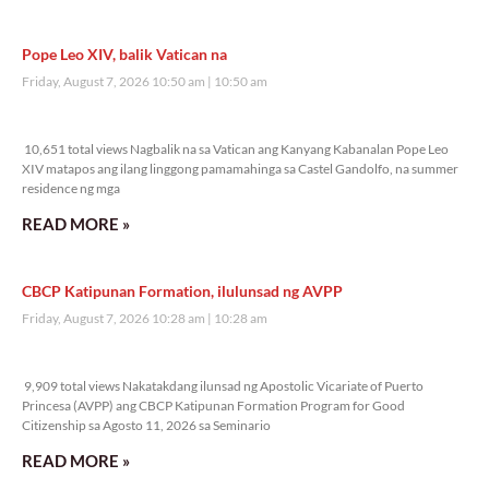
Pope Leo XIV, balik Vatican na
Friday, August 7, 2026 10:50 am
10:50 am
10,651 total views
10,651 total views Nagbalik na sa Vatican ang Kanyang Kabanalan Pope Leo
XIV matapos ang ilang linggong pamamahinga sa Castel Gandolfo, na summer
residence ng mga
READ MORE »
CBCP Katipunan Formation, ilulunsad ng AVPP
Friday, August 7, 2026 10:28 am
10:28 am
9,909 total views
9,909 total views Nakatakdang ilunsad ng Apostolic Vicariate of Puerto
Princesa (AVPP) ang CBCP Katipunan Formation Program for Good
Citizenship sa Agosto 11, 2026 sa Seminario
READ MORE »