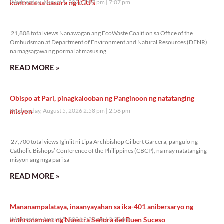
kontrata sa basura ng LGU’s
Wednesday, August 5, 2026 7:07 pm
7:07 pm
21,808 total views
21,808 total views Nanawagan ang EcoWaste Coalition sa Office of the
Ombudsman at Department of Environment and Natural Resources (DENR)
na magsagawa ng pormal at masusing
READ MORE »
Obispo at Pari, pinagkalooban ng Panginoon ng natatanging
misyon
Wednesday, August 5, 2026 2:58 pm
2:58 pm
27,700 total views
27,700 total views Iginiit ni Lipa Archbishop Gilbert Garcera, pangulo ng
Catholic Bishops’ Conference of the Philippines (CBCP), na may natatanging
misyon ang mga pari sa
READ MORE »
Mananampalataya, inaanyayahan sa ika-401 anibersaryo ng
enthronement ng Nuestra Señora del Buen Suceso
Wednesday, August 5, 2026 2:32 pm
2:32 pm