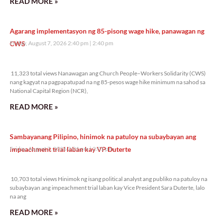
READ MORE »
Agarang implementasyon ng 85-pisong wage hike, panawagan ng
CWS
Friday, August 7, 2026 2:40 pm
2:40 pm
11,323 total views
11,323 total views Nanawagan ang Church People–Workers Solidarity (CWS)
nang kagyat na pagpapatupad na ng 85-pesos wage hike minimum na sahod sa
National Capital Region (NCR),
READ MORE »
Sambayanang Pilipino, hinimok na patuloy na subaybayan ang
impeachment trial laban kay VP Duterte
Friday, August 7, 2026 2:01 pm
2:01 pm
10,703 total views
10,703 total views Hinimok ng isang political analyst ang publiko na patuloy na
subaybayan ang impeachment trial laban kay Vice President Sara Duterte, lalo
na ang
READ MORE »