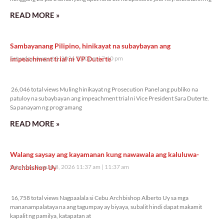
READ MORE »
Sambayanang Pilipino, hinikayat na subaybayan ang
impeachment trial ni VP Duterte
Saturday, August 8, 2026 7:10 pm
7:10 pm
26,046 total views
26,046 total views Muling hinikayat ng Prosecution Panel ang publiko na
patuloy na subaybayan ang impeachment trial ni Vice President Sara Duterte.
Sa panayam ng programang
READ MORE »
Walang saysay ang kayamanan kung nawawala ang kaluluwa-
Archbishop Uy
Saturday, August 8, 2026 11:37 am
11:37 am
16,758 total views
16,758 total views Nagpaalala si Cebu Archbishop Alberto Uy sa mga
mananampalataya na ang tagumpay ay biyaya, subalit hindi dapat makamit
kapalit ng pamilya, katapatan at