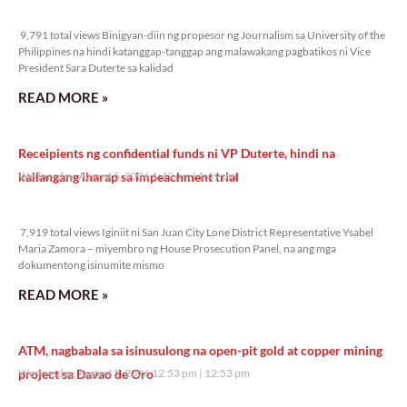
9,791 total views
9,791 total views Binigyan-diin ng propesor ng Journalism sa University of the
Philippines na hindi katanggap-tanggap ang malawakang pagbatikos ni Vice
President Sara Duterte sa kalidad
READ MORE »
Receipients ng confidential funds ni VP Duterte, hindi na
kailangang iharap sa impeachment trial
Wednesday, August 5, 2026 1:49 pm
1:49 pm
7,919 total views
7,919 total views Iginiit ni San Juan City Lone District Representative Ysabel
Maria Zamora – miyembro ng House Prosecution Panel, na ang mga
dokumentong isinumite mismo
READ MORE »
ATM, nagbabala sa isinusulong na open-pit gold at copper mining
project sa Davao de Oro
Wednesday, August 5, 2026 12:53 pm
12:53 pm