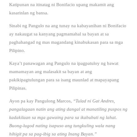
Katipunan na itinatag ni Bonifacio upang makamit ang
kasarinlan ng bansa.
Sinabi ng Pangulo na ang tunay na kabayanihan ni Bonifacio
ay nakaugat sa kanyang pagmamahal sa bayan at sa
paghahangad ng mas magandang kinabukasan para sa mga
Pilipino.
Kaya’t panawagan ang Pangulo na ipagpatuloy ng bawat
mamamayan ang malasakit sa bayan at ang
pakikipagtulungan para sa isang maunlad at mapayapang
Pilipinas.
Ayon pa kay Pangulong Marcos,
“Tulad ni Gat Andres,
pangalagaan natin ang ating dangal at manatiling puspos ng
kadakilaan sa mga gawaing para sa ikabubuti ng lahat.
Buong-lugod nating isapuso ang tungkuling wala nang
hihigit pa sa pag-ibig sa ating Inang Bayan.”