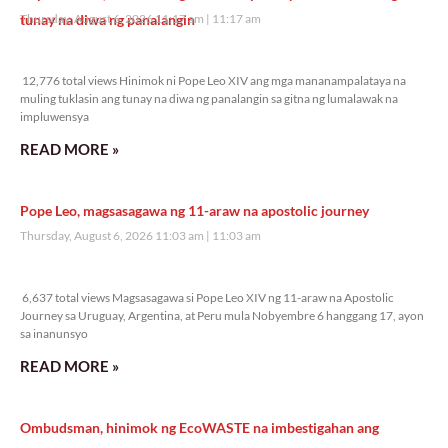
tunay na diwa ng panalangin
Thursday, August 6, 2026 11:17 am
11:17 am
12,776 total views
12,776 total views Hinimok ni Pope Leo XIV ang mga mananampalataya na
muling tuklasin ang tunay na diwa ng panalangin sa gitna ng lumalawak na
impluwensya
READ MORE »
Pope Leo, magsasagawa ng 11-araw na apostolic journey
Thursday, August 6, 2026 11:03 am
11:03 am
6,637 total views
6,637 total views Magsasagawa si Pope Leo XIV ng 11-araw na Apostolic
Journey sa Uruguay, Argentina, at Peru mula Nobyembre 6 hanggang 17, ayon
sa inanunsyo
READ MORE »
Ombudsman, hinimok ng EcoWASTE na imbestigahan ang