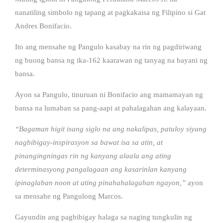
nanatiling simbolo ng tapang at pagkakaisa ng Filipino si Gat
Andres Bonifacio.
Ito ang mensahe ng Pangulo kasabay na rin ng pagdiriwang
ng buong bansa ng ika-162 kaarawan ng tanyag na bayani ng
bansa.
Ayon sa Pangulo, tinuruan ni Bonifacio ang mamamayan ng
bansa na lumaban sa pang-aapi at pahalagahan ang kalayaan.
“Bagaman higit isang siglo na ang nakalipas, patuloy siyang
nagbibigay-inspirasyon sa bawat isa sa atin, at
pinangingningas rin ng kanyang alaala ang ating
determinasyong pangalagaan ang kasarinlan kanyang
ipinaglaban noon at ating pinahahalagahan ngayon,”
ayon
sa mensahe ng Pangulong Marcos.
Gayundin ang pagbibigay halaga sa naging tungkulin ng