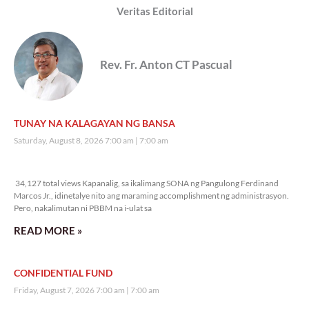
Veritas Editorial
Rev. Fr. Anton CT Pascual
TUNAY NA KALAGAYAN NG BANSA
Saturday, August 8, 2026 7:00 am
7:00 am
34,127 total views
34,127 total views Kapanalig, sa ikalimang SONA ng Pangulong Ferdinand
Marcos Jr., idinetalye nito ang maraming accomplishment ng administrasyon.
Pero, nakalimutan ni PBBM na i-ulat sa
READ MORE »
CONFIDENTIAL FUND
Friday, August 7, 2026 7:00 am
7:00 am