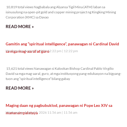
10,819 total views
10,819 total views Nagbabala ang Alyansa Tigil Mina (ATM) laban sa
isinusulong na open-pit gold and copper mining project ng Kingking Mining
Corporation (KMC) sa Davao
READ MORE »
Gamitin ang “spiritual intelligence’’, panawagan ni Cardinal David
sa mga mag-aaral at guro
Wednesday, August 5, 2026 12:22 pm
12:22 pm
15,621 total views
15,621 total views Nanawagan si Kalookan Bishop Cardinal Pablo Virgilio
David sa mga mag-aaral, guro, at mga institusyong pang-edukasyon na bigyang-
tuon ang “spiritual intelligence” bilang gabay
READ MORE »
Maging daan ng pagbubuklod, panawagan ni Pope Leo XIV sa
mananampalataya
Wednesday, August 5, 2026 11:56 am
11:56 am
10,388 total views