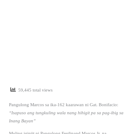
59,445 total views
Pangulong Marcos sa ika-162 kaarawan ni Gat. Bonifacio:
“Isapuso ang tungkuling wala nang hihigit pa sa pag-ibig sa
Inang Bayan”
Muling iginiit ni Pangulong Ferdinand Marcos Jr. na