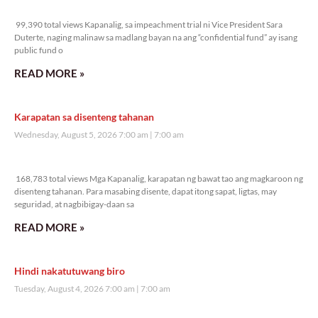
99,390 total views
99,390 total views Kapanalig, sa impeachment trial ni Vice President Sara
Duterte, naging malinaw sa madlang bayan na ang “confidential fund” ay isang
public fund o
READ MORE »
Karapatan sa disenteng tahanan
Wednesday, August 5, 2026 7:00 am
7:00 am
168,783 total views
168,783 total views Mga Kapanalig, karapatan ng bawat tao ang magkaroon ng
disenteng tahanan. Para masabing disente, dapat itong sapat, ligtas, may
seguridad, at nagbibigay-daan sa
READ MORE »
Hindi nakatutuwang biro
Tuesday, August 4, 2026 7:00 am
7:00 am
199,898 total views