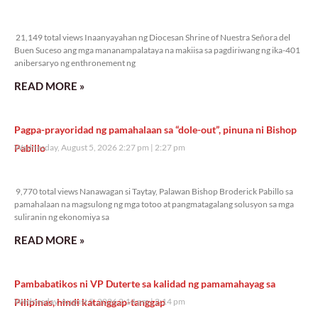
21,149 total views
21,149 total views Inaanyayahan ng Diocesan Shrine of Nuestra Señora del
Buen Suceso ang mga mananampalataya na makiisa sa pagdiriwang ng ika-401
anibersaryo ng enthronement ng
READ MORE »
Pagpa-prayoridad ng pamahalaan sa “dole-out”, pinuna ni Bishop
Pabillo
Wednesday, August 5, 2026 2:27 pm
2:27 pm
9,770 total views
9,770 total views Nanawagan si Taytay, Palawan Bishop Broderick Pabillo sa
pamahalaan na magsulong ng mga totoo at pangmatagalang solusyon sa mga
suliranin ng ekonomiya sa
READ MORE »
Pambabatikos ni VP Duterte sa kalidad ng pamamahayag sa
Pilipinas, hindi katanggap-tanggap
Wednesday, August 5, 2026 2:14 pm
2:14 pm