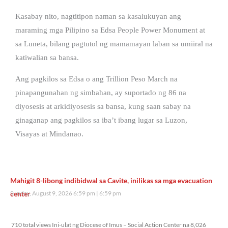
Kasabay nito, nagtitipon naman sa kasalukuyan ang
maraming mga Pilipino sa Edsa People Power Monument at
sa Luneta, bilang pagtutol ng mamamayan laban sa umiiral na
katiwalian sa bansa.
Ang pagkilos sa Edsa o ang Trillion Peso March na
pinapangunahan ng simbahan, ay suportado ng 86 na
diyosesis at arkidiyosesis sa bansa, kung saan sabay na
ginaganap ang pagkilos sa iba’t ibang lugar sa Luzon,
Visayas at Mindanao.
Mahigit 8-libong indibidwal sa Cavite, inilikas sa mga evacuation
center
Sunday, August 9, 2026 6:59 pm
6:59 pm
710 total views
710 total views Ini-ulat ng Diocese of Imus – Social Action Center na 8,026