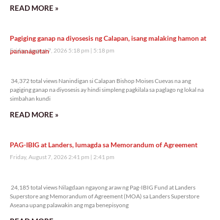
READ MORE »
Pagiging ganap na diyosesis ng Calapan, isang malaking hamon at
pananagutan
Friday, August 7, 2026 5:18 pm
5:18 pm
34,372 total views
34,372 total views Nanindigan si Calapan Bishop Moises Cuevas na ang
pagiging ganap na diyosesis ay hindi simpleng pagkilala sa paglago ng lokal na
simbahan kundi
READ MORE »
PAG-IBIG at Landers, lumagda sa Memorandum of Agreement
Friday, August 7, 2026 2:41 pm
2:41 pm
24,185 total views
24,185 total views Nilagdaan ngayong araw ng Pag-IBIG Fund at Landers
Superstore ang Memorandum of Agreement (MOA) sa Landers Superstore
Aseana upang palawakin ang mga benepisyong