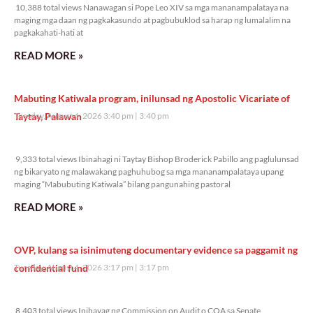
10,388 total views Nanawagan si Pope Leo XIV sa mga mananampalataya na
maging mga daan ng pagkakasundo at pagbubuklod sa harap ng lumalalim na
pagkakahati-hati at
READ MORE »
Mabuting Katiwala program, inilunsad ng Apostolic Vicariate of
Taytay, Palawan
Tuesday, August 4, 2026 3:40 pm
3:40 pm
9,333 total views
9,333 total views Ibinahagi ni Taytay Bishop Broderick Pabillo ang paglulunsad
ng bikaryato ng malawakang paghuhubog sa mga mananampalataya upang
maging “Mabubuting Katiwala” bilang pangunahing pastoral
READ MORE »
OVP, kulang sa isinimuteng documentary evidence sa paggamit ng
confidential fund
Tuesday, August 4, 2026 3:17 pm
3:17 pm
8,403 total views
8,403 total views Inihayag ng Commission on Audit o COA sa Senate