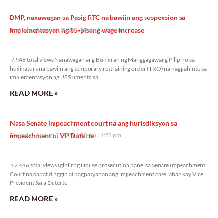
BMP, nanawagan sa Pasig RTC na bawiin ang suspension sa
implementasyon ng 85-pisong wage increase
Thursday, August 6, 2026 2:18 pm
2:18 pm
7,948 total views
7,948 total views Nanawagan ang Bukluran ng Manggagawang Pilipino sa
hudikatura na bawiin ang temporary restraining order (TRO) na nagpahinto sa
implementasyon ng ₱85 umento sa
READ MORE »
Nasa Senate impeachment court na ang hurisdiksyon sa
impeachment ni VP Duterte
Thursday, August 6, 2026 1:58 pm
1:58 pm
12,446 total views
12,446 total views Iginiit ng House prosecution panel sa Senate Impeachment
Court na dapat dinggin at pagpasyahan ang impeachment case laban kay Vice
President Sara Duterte
READ MORE »