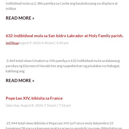
indibidwal mula sa 2,386 pamilya sa Cavite ang kasalukuyang na-displace at
inilikas
READ MORE »
632-indibidwal mula sa San Isidro Labrador at Holy Family parish,
inilikas
Sunday, August 9, 2026 4:40 pm
4:40 pm
3,464 total views
3,464 total views Umabot sa 196 pamilya o 632 indibidwal mula sa dalawang
parokya ng Diocese of Novaliches ang naapektuhan ng pinalakas na Habagat,
kabilang ang
READ MORE »
Pope Leo XIV, bibisita sa France
Saturday, August 8, 2026 7:16 pm
7:16 pm
25,944 total views
25,944 total views Bibisita si Pope Leo XIV sa France mula Setyembre 25
hanggang 28 para sa kanyang apat na araw na apostolic journey. Bibisitahin ng