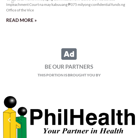
Impeachment Court na may kabuuang ₱375 milyong confidential funds ng
Office of the Vice
READ MORE »
BE OUR PARTNERS
THIS PORTION IS BROUGHT YOU BY