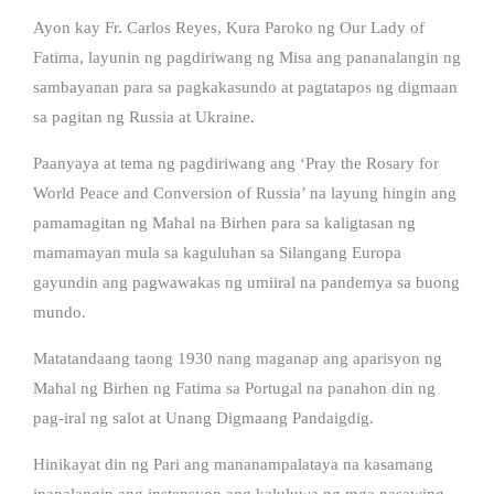
Ayon kay Fr. Carlos Reyes, Kura Paroko ng Our Lady of
Fatima, layunin ng pagdiriwang ng Misa ang pananalangin ng
sambayanan para sa pagkakasundo at pagtatapos ng digmaan
sa pagitan ng Russia at Ukraine.
Paanyaya at tema ng pagdiriwang ang ‘Pray the Rosary for
World Peace and Conversion of Russia’ na layung hingin ang
pamamagitan ng Mahal na Birhen para sa kaligtasan ng
mamamayan mula sa kaguluhan sa Silangang Europa
gayundin ang pagwawakas ng umiiral na pandemya sa buong
mundo.
Matatandaang taong 1930 nang maganap ang aparisyon ng
Mahal ng Birhen ng Fatima sa Portugal na panahon din ng
pag-iral ng salot at Unang Digmaang Pandaigdig.
Hinikayat din ng Pari ang mananampalataya na kasamang
ipanalangin ang instensyon ang kaluluwa ng mga nasawing