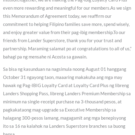
even more rewarding and meaningful for our members.As we sign
this Memorandum of Agreement today, we reaffirm our
commitment to helping Filipino families save more, spend wisely,
and enjoy greater value from their pag-ibig membership.To our
friends from Lander Superstore, thank you for your trust and
partnership. Maraming salamat po at congratulations to all of us,”
bahagi pa ng mensahe ni Acosta sa gawain.
Sa bisa ng kasunduan na nagsimula noong August 01 hanggang
October 31 ngayong taon, maaaring makakuha ang mga may
hawak ng Pag-IBIG Loyalty Card at Loyalty Card Plus ng libreng
Landers Shopping Pass, libreng Landers Premium Membership sa
minimum na single-receipt purchase na 3-thousand pesos, at
pagkakataong mag-upgrade sa Executive Membership sa
halagang 300-pesos lamang, magagamit ang mga benepisyong
ito sa 16 na kalahok na Landers Superstore branches sa buong
bansa.