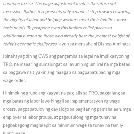
continue to rise. The wage adjustment itself is therefore not
excessive. Rather, it represents only a modest step toward restoring
the dignity of labor and helping workers meet their families’ most
basic needs. To postpone even this limited relief places an
additional burden on those who already bear the greatest weight of
today’s economic challenges,”
ayon sa mensahe ni Bishop Alminaza
Ipinahayag din ng CWS ang pangamba sa legal na implikasyon ng
TRO, na maaaring sumalungat sa layunin ng umiiral na mga batas
sa paggawa na tiyakin ang maagap na pagpapatupad ng mga
wage order.
Hinimok ng grupo ang kagyat na pag-alis sa TRO, paggalang sa
mga batas ng labor laws hinggil sa implementasyon ng wage
orders, pagpapatuloy ng dayalogo sa pagitan ng pamahalaan, mga
employer at labor groups, at pagsusulong ng mga tunay na
pagbabagong maglalapit sa minimum wage sa tunay na family
living wage.