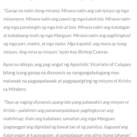
“Ganap na natin itong minana. Minana natin ang sakripisyo ng mga
misyonero. Minana natin ang pawis ng mga katekista. Minana natin
ang mga panalangin ng mga lolo at lola. Minana natin ang katatagan
at kababaang-loob ng mga Mangyan. Minana natin ang paglilingkod
ng mga pari, madre, at mga layko. Mga kapatid, ang mana ay isang
misyon. Ang mina ay misyon,”
ayon kay Bishop Cuevas.
Ayon sa obispo, ang pag-angat ng Apostolic Vicariate of Calapan
bilang isang ganap na diyosesis ay nangangahulugang mas
malawak na pagpapalawak at pagpapaigting ng misyon ni Kristo
sa Mindoro.
“Tayo ay naging diyosesis upang lalo pang palawakin ang misyon ni
Kristo—palalimin ang pananampalataya; paglingkuran ang
mahihirap; ihain ang kabataan; samahan ang mga Mangyan;
ipagtanggol ang dignidad ng bawat tao at ng pamilya; itaguyod ang
katarungan at kapayapaan; at pangalagaan ang ating iisang tahanan,”