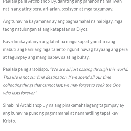
Paalala pa ni Archbishop Uy, darating ang panahon na maiiwan
natin ang ating pera, ari-arian, posisyon at mga tagumpay.
Ang tunay na kayamanan ay ang pagmamahal na naibigay, mga
taong natulungan at ang katapatan sa Diyos.
Kaya hinikayat niya ang lahat na magsikap at gamitin nang
mabuti ang kanilang mga talento, ngunit huwag hayaang ang pera
at tagumpay ang mangibabaw sa ating buhay.
Paalala pa ng arsobispo,
“We are all just passing through this world.
This life is not our final destination. If we spend all our time
collecting things that cannot last, we may forget to seek the One
who lasts forever.”
Sinabi ni Archbishop Uy na ang pinakamahalagang tagumpay ay
ang buhay na puno ng pagmamahal at nananatiling tapat kay
Kristo.