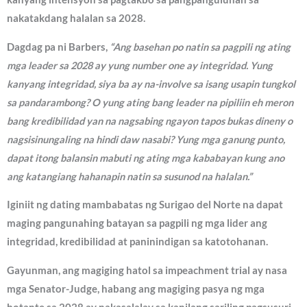
nakatakdang halalan sa 2028.
Dagdag pa ni Barbers,
“Ang basehan po natin sa pagpili ng ating
mga leader sa 2028 ay yung number one ay integridad. Yung
kanyang integridad, siya ba ay na-involve sa isang usapin tungkol
sa pandarambong? O yung ating bang leader na pipiliin eh meron
bang kredibilidad yan na nagsabing ngayon tapos bukas dineny o
nagsisinungaling na hindi daw nasabi? Yung mga ganung punto,
dapat itong balansin mabuti ng ating mga kababayan kung ano
ang katangiang hahanapin natin sa susunod na halalan.”
Iginiit ng dating mambabatas ng Surigao del Norte na dapat
maging pangunahing batayan sa pagpili ng mga lider ang
integridad, kredibilidad at paninindigan sa katotohanan.
Gayunman, ang magiging hatol sa impeachment trial ay nasa
mga Senator-Judge, habang ang magiging pasya ng mga