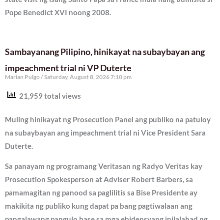
Pope Benedict XVI noong 2008.
Sambayanang Pilipino, hinikayat na subaybayan ang
impeachment trial ni VP Duterte
Marian Pulgo
Saturday, August 8, 2026 7:10 pm
21,959 total views
Muling hinikayat ng Prosecution Panel ang publiko na patuloy
na subaybayan ang impeachment trial ni Vice President Sara
Duterte.
Sa panayam ng programang Veritasan ng Radyo Veritas kay
Prosecution Spokesperson at Adviser Robert Barbers, sa
pamamagitan ng panood sa paglilitis sa Bise Presidente ay
makikita ng publiko kung dapat pa bang pagtiwalaan ang
pangalawang pangulo base sa mga ebidensyang inilalahad ng