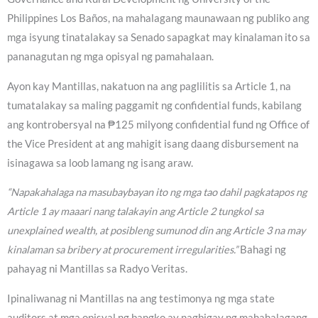
Philippines Los Baños, na mahalagang maunawaan ng publiko ang
mga isyung tinatalakay sa Senado sapagkat may kinalaman ito sa
pananagutan ng mga opisyal ng pamahalaan.
Ayon kay Mantillas, nakatuon na ang paglilitis sa Article 1, na
tumatalakay sa maling paggamit ng confidential funds, kabilang
ang kontrobersyal na ₱125 milyong confidential fund ng Office of
the Vice President at ang mahigit isang daang disbursement na
isinagawa sa loob lamang ng isang araw.
“Napakahalaga na masubaybayan ito ng mga tao dahil pagkatapos ng
Article 1 ay maaari nang talakayin ang Article 2 tungkol sa
unexplained wealth, at posibleng sumunod din ang Article 3 na may
kinalaman sa bribery at procurement irregularities.”
Bahagi ng
pahayag ni Mantillas sa Radyo Veritas.
Ipinaliwanag ni Mantillas na ang testimonya ng mga state
auditors at mga opisyal ng bangko ay nagbigay ng mahahalagang