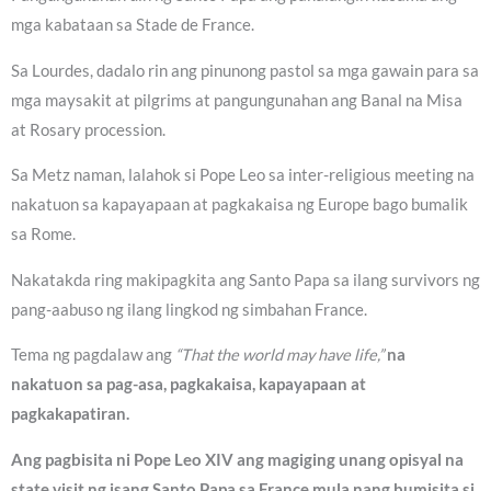
mga kabataan sa Stade de France.
Sa Lourdes, dadalo rin ang pinunong pastol sa mga gawain para sa
mga maysakit at pilgrims at pangungunahan ang Banal na Misa
at Rosary procession.
Sa Metz naman, lalahok si Pope Leo sa inter-religious meeting na
nakatuon sa kapayapaan at pagkakaisa ng Europe bago bumalik
sa Rome.
Nakatakda ring makipagkita ang Santo Papa sa ilang survivors ng
pang-aabuso ng ilang lingkod ng simbahan France.
Tema ng pagdalaw ang
“That the world may have life,”
na
nakatuon sa pag-asa, pagkakaisa, kapayapaan at
pagkakapatiran.
Ang pagbisita ni Pope Leo XIV ang magiging unang opisyal na
state visit ng isang Santo Papa sa France mula nang bumisita si