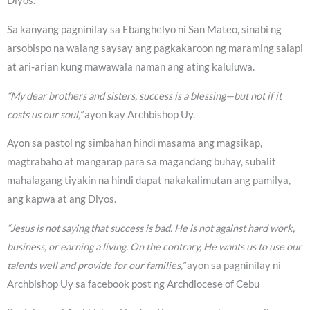
Diyos.
Sa kanyang pagninilay sa Ebanghelyo ni San Mateo, sinabi ng
arsobispo na walang saysay ang pagkakaroon ng maraming salapi
at ari-arian kung mawawala naman ang ating kaluluwa.
“My dear brothers and sisters, success is a blessing—but not if it
costs us our soul,”
ayon kay Archbishop Uy.
Ayon sa pastol ng simbahan hindi masama ang magsikap,
magtrabaho at mangarap para sa magandang buhay, subalit
mahalagang tiyakin na hindi dapat nakakalimutan ang pamilya,
ang kapwa at ang Diyos.
“Jesus is not saying that success is bad. He is not against hard work,
business, or earning a living. On the contrary, He wants us to use our
talents well and provide for our families,”
ayon sa pagninilay ni
Archbishop Uy sa facebook post ng Archdiocese of Cebu