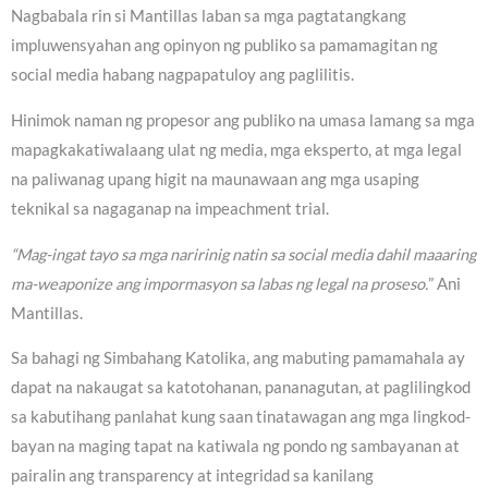
Nagbabala rin si Mantillas laban sa mga pagtatangkang
impluwensyahan ang opinyon ng publiko sa pamamagitan ng
social media habang nagpapatuloy ang paglilitis.
Hinimok naman ng propesor ang publiko na umasa lamang sa mga
mapagkakatiwalaang ulat ng media, mga eksperto, at mga legal
na paliwanag upang higit na maunawaan ang mga usaping
teknikal sa nagaganap na impeachment trial.
“Mag-ingat tayo sa mga naririnig natin sa social media dahil maaaring
ma-weaponize ang impormasyon sa labas ng legal na proseso.
” Ani
Mantillas.
Sa bahagi ng Simbahang Katolika, ang mabuting pamamahala ay
dapat na nakaugat sa katotohanan, pananagutan, at paglilingkod
sa kabutihang panlahat kung saan tinatawagan ang mga lingkod-
bayan na maging tapat na katiwala ng pondo ng sambayanan at
pairalin ang transparency at integridad sa kanilang