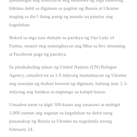
biktima dahil sa digmaan sa pagitan ng Russia at Ukraine
maging sa iba’t ibang panig ng mundo na patuloy ang
kaguluhan.
Bukod sa mga nais dumalo sa parokya ng Our Lady of
Fatima, maaari ring matunghayan ang Misa sa live streaming
at Facebook page ng parokya.
Sa pinakahuling talaan ng United Nations (UN) Refugee
Agency, umaabot na sa 1.9 milyong mamamayan ng Ukraine
ang nawalan ng tirahan bunsod ng digmaan, habang may 2.3-
milyong ang lumikas at nagtungo sa kalapit bansa.
Umaabot narin sa higit 500-katao ang nasasawi at mahigit
1,000 naman ang sugatan sa kaguluhan na dulot nang
pananakop ng Russia sa Ukraine na nagsimula noong
February 24.