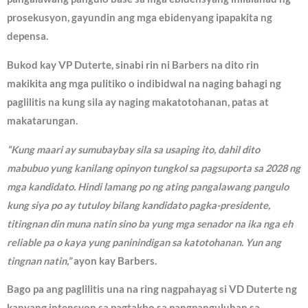
prosekusyon, gayundin ang mga ebidenyang ipapakita ng
depensa.
Bukod kay VP Duterte, sinabi rin ni Barbers na dito rin
makikita ang mga pulitiko o indibidwal na naging bahagi ng
paglilitis na kung sila ay naging makatotohanan, patas at
makatarungan.
“Kung maari ay sumubaybay sila sa usaping ito, dahil dito
mabubuo yung kanilang opinyon tungkol sa pagsuporta sa 2028 ng
mga kandidato. Hindi lamang po ng ating pangalawang pangulo
kung siya po ay tutuloy bilang kandidato pagka-presidente,
titingnan din muna natin sino ba yung mga senador na ika nga eh
reliable pa o kaya yung paninindigan sa katotohanan. Yun ang
tingnan natin,”
ayon kay Barbers.
Bago pa ang paglilitis una na ring nagpahayag si VD Duterte ng
kanyang intensyon sa pagtakbo sa pangpanguluhan sa