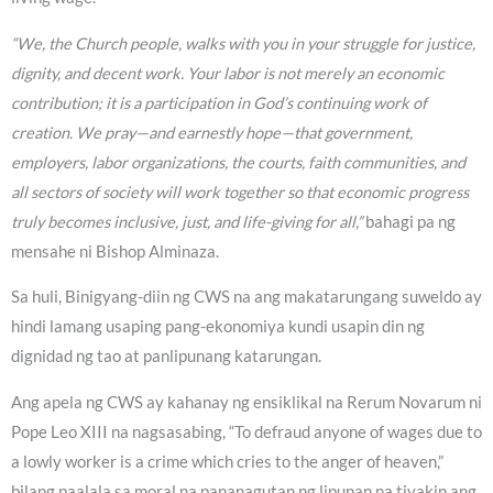
“We, the Church people, walks with you in your struggle for justice,
dignity, and decent work. Your labor is not merely an economic
contribution; it is a participation in God’s continuing work of
creation. We pray—and earnestly hope—that government,
employers, labor organizations, the courts, faith communities, and
all sectors of society will work together so that economic progress
truly becomes inclusive, just, and life-giving for all,”
bahagi pa ng
mensahe ni Bishop Alminaza.
Sa huli, Binigyang-diin ng CWS na ang makatarungang suweldo ay
hindi lamang usaping pang-ekonomiya kundi usapin din ng
dignidad ng tao at panlipunang katarungan.
Ang apela ng CWS ay kahanay ng ensiklikal na Rerum Novarum ni
Pope Leo XIII na nagsasabing, “To defraud anyone of wages due to
a lowly worker is a crime which cries to the anger of heaven,”
bilang paalala sa moral na pananagutan ng lipunan na tiyakin ang