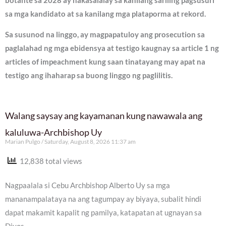
botante sa 2028 ay nakasalalay sa kanilang sariling pagsusuri
sa mga kandidato at sa kanilang mga plataporma at rekord.
Sa susunod na linggo, ay magpapatuloy ang prosecution sa
paglalahad ng mga ebidensya at testigo kaugnay sa article 1 ng
articles of impeachment kung saan tinatayang may apat na
testigo ang ihaharap sa buong linggo ng paglilitis.
Walang saysay ang kayamanan kung nawawala ang
kaluluwa-Archbishop Uy
Marian Pulgo
Saturday, August 8, 2026 11:37 am
12,838 total views
Nagpaalala si Cebu Archbishop Alberto Uy sa mga
mananampalataya na ang tagumpay ay biyaya, subalit hindi
dapat makamit kapalit ng pamilya, katapatan at ugnayan sa