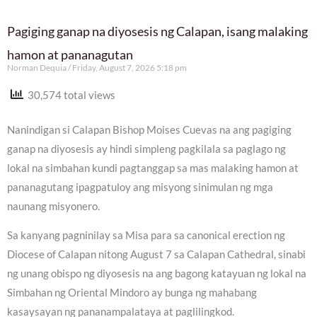
Pagiging ganap na diyosesis ng Calapan, isang malaking
hamon at pananagutan
Norman Dequia
Friday, August 7, 2026 5:18 pm
30,574 total views
Nanindigan si Calapan Bishop Moises Cuevas na ang pagiging
ganap na diyosesis ay hindi simpleng pagkilala sa paglago ng
lokal na simbahan kundi pagtanggap sa mas malaking hamon at
pananagutang ipagpatuloy ang misyong sinimulan ng mga
naunang misyonero.
Sa kanyang pagninilay sa Misa para sa canonical erection ng
Diocese of Calapan nitong August 7 sa Calapan Cathedral, sinabi
ng unang obispo ng diyosesis na ang bagong katayuan ng lokal na
Simbahan ng Oriental Mindoro ay bunga ng mahabang
kasaysayan ng pananampalataya at paglilingkod.