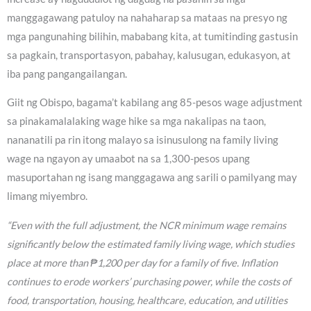
manggagawang patuloy na nahaharap sa mataas na presyo ng
mga pangunahing bilihin, mababang kita, at tumitinding gastusin
sa pagkain, transportasyon, pabahay, kalusugan, edukasyon, at
iba pang pangangailangan.
Giit ng Obispo, bagama’t kabilang ang 85-pesos wage adjustment
sa pinakamalalaking wage hike sa mga nakalipas na taon,
nananatili pa rin itong malayo sa isinusulong na family living
wage na ngayon ay umaabot na sa 1,300-pesos upang
masuportahan ng isang manggagawa ang sarili o pamilyang may
limang miyembro.
“Even with the full adjustment, the NCR minimum wage remains
significantly below the estimated family living wage, which studies
place at more than ₱1,200 per day for a family of five. Inflation
continues to erode workers’ purchasing power, while the costs of
food, transportation, housing, healthcare, education, and utilities