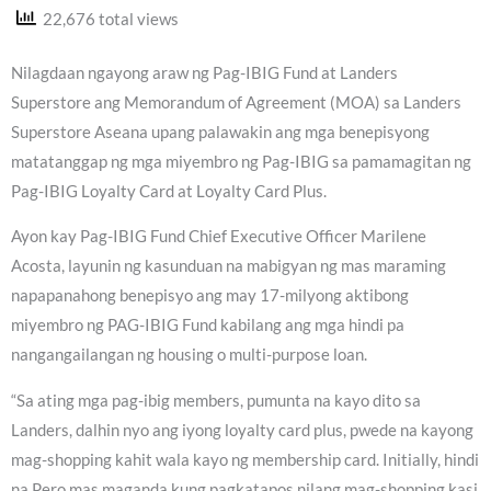
22,676 total views
Nilagdaan ngayong araw ng Pag-IBIG Fund at Landers
Superstore ang Memorandum of Agreement (MOA) sa Landers
Superstore Aseana upang palawakin ang mga benepisyong
matatanggap ng mga miyembro ng Pag-IBIG sa pamamagitan ng
Pag-IBIG Loyalty Card at Loyalty Card Plus.
Ayon kay Pag-IBIG Fund Chief Executive Officer Marilene
Acosta, layunin ng kasunduan na mabigyan ng mas maraming
napapanahong benepisyo ang may 17-milyong aktibong
miyembro ng PAG-IBIG Fund kabilang ang mga hindi pa
nangangailangan ng housing o multi-purpose loan.
“Sa ating mga pag-ibig members, pumunta na kayo dito sa
Landers, dalhin nyo ang iyong loyalty card plus, pwede na kayong
mag-shopping kahit wala kayo ng membership card. Initially, hindi
na.Pero mas maganda kung pagkatapos nilang mag-shopping kasi