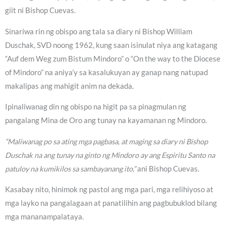
giit ni Bishop Cuevas.
Sinariwa rin ng obispo ang tala sa diary ni Bishop William
Duschak, SVD noong 1962, kung saan isinulat niya ang katagang
“Auf dem Weg zum Bistum Mindoro” o “On the way to the Diocese
of Mindoro” na aniya’y sa kasalukuyan ay ganap nang natupad
makalipas ang mahigit anim na dekada.
Ipinaliwanag din ng obispo na higit pa sa pinagmulan ng
pangalang Mina de Oro ang tunay na kayamanan ng Mindoro.
“Maliwanag po sa ating mga pagbasa, at maging sa diary ni Bishop
Duschak na ang tunay na ginto ng Mindoro ay ang Espiritu Santo na
patuloy na kumikilos sa sambayanang ito,”
ani Bishop Cuevas.
Kasabay nito, hinimok ng pastol ang mga pari, mga relihiyoso at
mga layko na pangalagaan at panatilihin ang pagbubuklod bilang
mga mananampalataya.