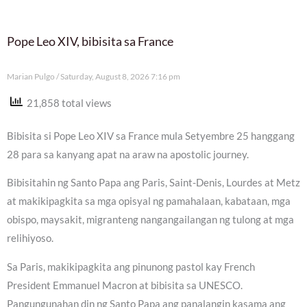
Pope Leo XIV, bibisita sa France
Marian Pulgo
Saturday, August 8, 2026 7:16 pm
21,858 total views
Bibisita si Pope Leo XIV sa France mula Setyembre 25 hanggang
28 para sa kanyang apat na araw na apostolic journey.
Bibisitahin ng Santo Papa ang Paris, Saint-Denis, Lourdes at Metz
at makikipagkita sa mga opisyal ng pamahalaan, kabataan, mga
obispo, maysakit, migranteng nangangailangan ng tulong at mga
relihiyoso.
Sa Paris, makikipagkita ang pinunong pastol kay French
President Emmanuel Macron at bibisita sa UNESCO.
Pangungunahan din ng Santo Papa ang panalangin kasama ang