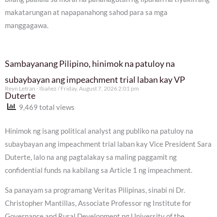
makatarungan at napapanahong sahod para sa mga
manggagawa.
Sambayanang Pilipino, hinimok na patuloy na
subaybayan ang impeachment trial laban kay VP
Reyn Letran - Ibañez
Friday, August 7, 2026 2:01 pm
Duterte
9,469 total views
Hinimok ng isang political analyst ang publiko na patuloy na
subaybayan ang impeachment trial laban kay Vice President Sara
Duterte, lalo na ang pagtalakay sa maling paggamit ng
confidential funds na kabilang sa Article 1 ng impeachment.
Sa panayam sa programang Veritas Pilipinas, sinabi ni Dr.
Christopher Mantillas, Associate Professor ng Institute for
Governance and Rural Development ng University of the