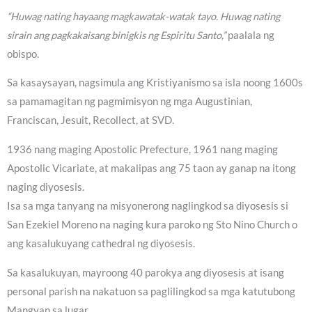
“Huwag nating hayaang magkawatak-watak tayo. Huwag nating
sirain ang pagkakaisang binigkis ng Espiritu Santo,”
paalala ng
obispo.
Sa kasaysayan, nagsimula ang Kristiyanismo sa isla noong 1600s
sa pamamagitan ng pagmimisyon ng mga Augustinian,
Franciscan, Jesuit, Recollect, at SVD.
1936 nang maging Apostolic Prefecture, 1961 nang maging
Apostolic Vicariate, at makalipas ang 75 taon ay ganap na itong
naging diyosesis.
Isa sa mga tanyang na misyonerong naglingkod sa diyosesis si
San Ezekiel Moreno na naging kura paroko ng Sto Nino Church o
ang kasalukuyang cathedral ng diyosesis.
Sa kasalukuyan, mayroong 40 parokya ang diyosesis at isang
personal parish na nakatuon sa paglilingkod sa mga katutubong
Mangyan sa lugar.