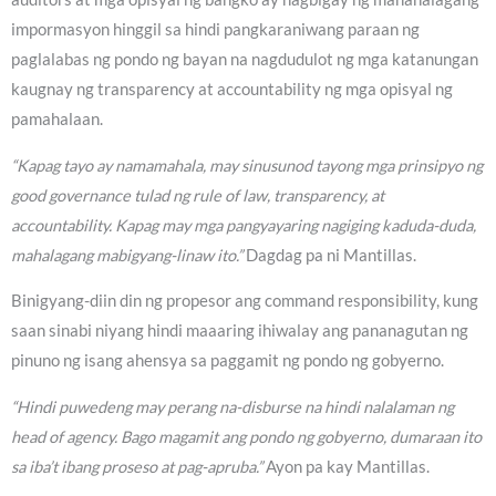
impormasyon hinggil sa hindi pangkaraniwang paraan ng
paglalabas ng pondo ng bayan na nagdudulot ng mga katanungan
kaugnay ng transparency at accountability ng mga opisyal ng
pamahalaan.
“Kapag tayo ay namamahala, may sinusunod tayong mga prinsipyo ng
good governance tulad ng rule of law, transparency, at
accountability. Kapag may mga pangyayaring nagiging kaduda-duda,
mahalagang mabigyang-linaw ito.”
Dagdag pa ni Mantillas.
Binigyang-diin din ng propesor ang command responsibility, kung
saan sinabi niyang hindi maaaring ihiwalay ang pananagutan ng
pinuno ng isang ahensya sa paggamit ng pondo ng gobyerno.
“Hindi puwedeng may perang na-disburse na hindi nalalaman ng
head of agency. Bago magamit ang pondo ng gobyerno, dumaraan ito
sa iba’t ibang proseso at pag-apruba.”
Ayon pa kay Mantillas.