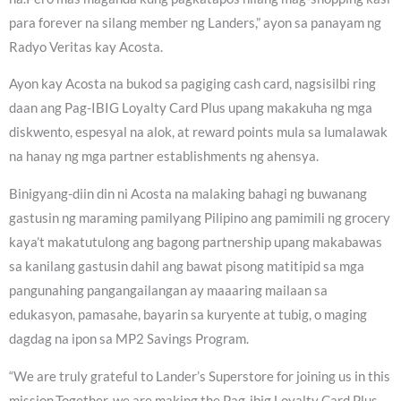
para forever na silang member ng Landers,” ayon sa panayam ng
Radyo Veritas kay Acosta.
Ayon kay Acosta na bukod sa pagiging cash card, nagsisilbi ring
daan ang Pag-IBIG Loyalty Card Plus upang makakuha ng mga
diskwento, espesyal na alok, at reward points mula sa lumalawak
na hanay ng mga partner establishments ng ahensya.
Binigyang-diin din ni Acosta na malaking bahagi ng buwanang
gastusin ng maraming pamilyang Pilipino ang pamimili ng grocery
kaya’t makatutulong ang bagong partnership upang makabawas
sa kanilang gastusin dahil ang bawat pisong matitipid sa mga
pangunahing pangangailangan ay maaaring mailaan sa
edukasyon, pamasahe, bayarin sa kuryente at tubig, o maging
dagdag na ipon sa MP2 Savings Program.
“We are truly grateful to Lander’s Superstore for joining us in this
mission.Together, we are making the Pag-ibig Loyalty Card Plus