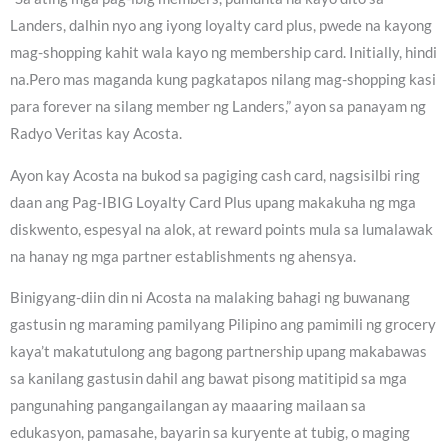
Landers, dalhin nyo ang iyong loyalty card plus, pwede na kayong
mag-shopping kahit wala kayo ng membership card. Initially, hindi
na.Pero mas maganda kung pagkatapos nilang mag-shopping kasi
para forever na silang member ng Landers,” ayon sa panayam ng
Radyo Veritas kay Acosta.
Ayon kay Acosta na bukod sa pagiging cash card, nagsisilbi ring
daan ang Pag-IBIG Loyalty Card Plus upang makakuha ng mga
diskwento, espesyal na alok, at reward points mula sa lumalawak
na hanay ng mga partner establishments ng ahensya.
Binigyang-diin din ni Acosta na malaking bahagi ng buwanang
gastusin ng maraming pamilyang Pilipino ang pamimili ng grocery
kaya’t makatutulong ang bagong partnership upang makabawas
sa kanilang gastusin dahil ang bawat pisong matitipid sa mga
pangunahing pangangailangan ay maaaring mailaan sa
edukasyon, pamasahe, bayarin sa kuryente at tubig, o maging