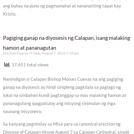
ang buhay na puno ng pagmamahal at nananatiling tapat kay
Kristo.
Pagiging ganap na diyosesis ng Calapan, isang malaking
hamon at pananagutan
Norman Dequia
Friday, August 7, 2026 5:18 pm
17,451 total views
Nanindigan si Calapan Bishop Moises Cuevas na ang pagiging
ganap na diyosesis ay hindi simpleng pagkilala sa paglago ng
lokal na simbahan kundi pagtanggap sa mas malaking hamon at
pananagutang ipagpatuloy ang misyong sinimulan ng mga
naunang misyonero.
Sa kanyang pagninilay sa Misa para sa canonical erection ng
Diocese of Calapan nitong August 7 sa Calapan Cathedral, sinabi