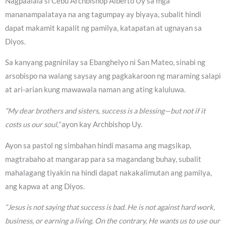
Nagpaalala si Cebu Archbishop Alberto Uy sa mga
mananampalataya na ang tagumpay ay biyaya, subalit hindi
dapat makamit kapalit ng pamilya, katapatan at ugnayan sa
Diyos.
Sa kanyang pagninilay sa Ebanghelyo ni San Mateo, sinabi ng
arsobispo na walang saysay ang pagkakaroon ng maraming salapi
at ari-arian kung mawawala naman ang ating kaluluwa.
“My dear brothers and sisters, success is a blessing—but not if it
costs us our soul,”
ayon kay Archbishop Uy.
Ayon sa pastol ng simbahan hindi masama ang magsikap,
magtrabaho at mangarap para sa magandang buhay, subalit
mahalagang tiyakin na hindi dapat nakakalimutan ang pamilya,
ang kapwa at ang Diyos.
“Jesus is not saying that success is bad. He is not against hard work,
business, or earning a living. On the contrary, He wants us to use our