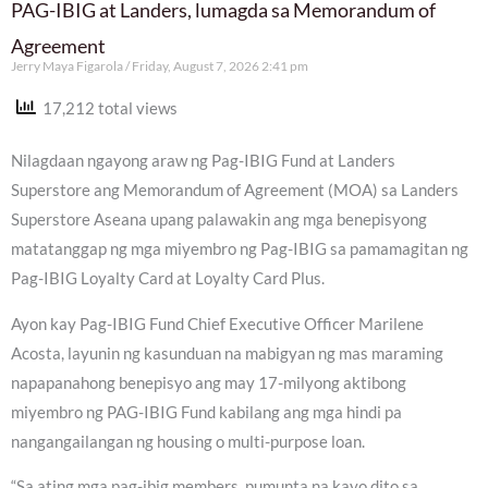
PAG-IBIG at Landers, lumagda sa Memorandum of
Agreement
Jerry Maya Figarola
Friday, August 7, 2026 2:41 pm
17,212 total views
Nilagdaan ngayong araw ng Pag-IBIG Fund at Landers
Superstore ang Memorandum of Agreement (MOA) sa Landers
Superstore Aseana upang palawakin ang mga benepisyong
matatanggap ng mga miyembro ng Pag-IBIG sa pamamagitan ng
Pag-IBIG Loyalty Card at Loyalty Card Plus.
Ayon kay Pag-IBIG Fund Chief Executive Officer Marilene
Acosta, layunin ng kasunduan na mabigyan ng mas maraming
napapanahong benepisyo ang may 17-milyong aktibong
miyembro ng PAG-IBIG Fund kabilang ang mga hindi pa
nangangailangan ng housing o multi-purpose loan.
“Sa ating mga pag-ibig members, pumunta na kayo dito sa