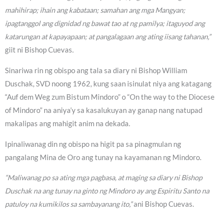
mahihirap; ihain ang kabataan; samahan ang mga Mangyan;
ipagtanggol ang dignidad ng bawat tao at ng pamilya; itaguyod ang
katarungan at kapayapaan; at pangalagaan ang ating iisang tahanan,”
giit ni Bishop Cuevas.
Sinariwa rin ng obispo ang tala sa diary ni Bishop William
Duschak, SVD noong 1962, kung saan isinulat niya ang katagang
“Auf dem Weg zum Bistum Mindoro” o “On the way to the Diocese
of Mindoro” na aniya’y sa kasalukuyan ay ganap nang natupad
makalipas ang mahigit anim na dekada.
Ipinaliwanag din ng obispo na higit pa sa pinagmulan ng
pangalang Mina de Oro ang tunay na kayamanan ng Mindoro.
“Maliwanag po sa ating mga pagbasa, at maging sa diary ni Bishop
Duschak na ang tunay na ginto ng Mindoro ay ang Espiritu Santo na
patuloy na kumikilos sa sambayanang ito,”
ani Bishop Cuevas.