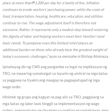
place at more than ₱1,200 per day for a family of five. Inflation
continues to erode workers’ purchasing power, while the costs of
food, transportation, housing, healthcare, education, and utilities
continue to rise. The wage adjustment itself is therefore not
excessive. Rather, it represents only a modest step toward restoring
the dignity of labor and helping workers meet their families’ most
basic needs. To postpone even this limited relief places an
additional burden on those who already bear the greatest weight of
today’s economic challenges,”
ayon sa mensahe ni Bishop Alminaza
Ipinahayag din ng CWS ang pangamba sa legal na implikasyon ng
TRO, na maaaring sumalungat sa layunin ng umiiral na mga batas
sa paggawa na tiyakin ang maagap na pagpapatupad ng mga
wage order.
Hinimok ng grupo ang kagyat na pag-alis sa TRO, paggalang sa
mga batas ng labor laws hinggil sa implementasyon ng wage
orders, pagpapatuloy ng dayalogo sa pagitan ng pamahalaan, mga