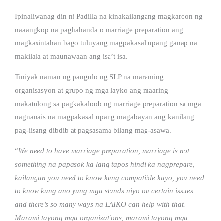
Ipinaliwanag din ni Padilla na kinakailangang magkaroon ng
naaangkop na paghahanda o marriage preparation ang
magkasintahan bago tuluyang magpakasal upang ganap na
makilala at maunawaan ang isa’t isa.
Tiniyak naman ng pangulo ng SLP na maraming
organisasyon at grupo ng mga layko ang maaring
makatulong sa pagkakaloob ng marriage preparation sa mga
nagnanais na magpakasal upang magabayan ang kanilang
pag-iisang dibdib at pagsasama bilang mag-asawa.
“
We need to have marriage preparation, marriage is not
something na papasok ka lang tapos hindi ka nagprepare,
kailangan you need to know kung compatible kayo, you need
to know kung ano yung mga stands niyo on certain issues
and there’s so many ways na LAIKO can help with that.
Marami tayong mga organizations, marami tayong mga