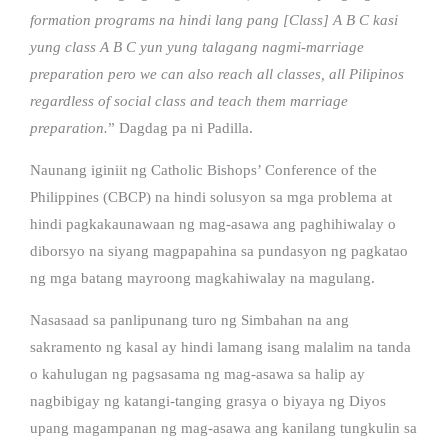
formation programs na hindi lang pang [Class] A B C kasi
yung class A B C yun yung talagang nagmi-marriage
preparation pero we can also reach all classes, all Pilipinos
regardless of social class and teach them marriage
preparation.
” Dagdag pa ni Padilla.
Naunang iginiit ng Catholic Bishops’ Conference of the
Philippines (CBCP) na hindi solusyon sa mga problema at
hindi pagkakaunawaan ng mag-asawa ang paghihiwalay o
diborsyo na siyang magpapahina sa pundasyon ng pagkatao
ng mga batang mayroong magkahiwalay na magulang.
Nasasaad sa panlipunang turo ng Simbahan na ang
sakramento ng kasal ay hindi lamang isang malalim na tanda
o kahulugan ng pagsasama ng mag-asawa sa halip ay
nagbibigay ng katangi-tanging grasya o biyaya ng Diyos
upang magampanan ng mag-asawa ang kanilang tungkulin sa