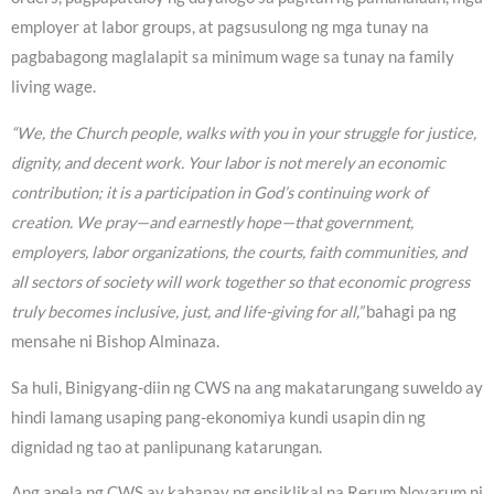
employer at labor groups, at pagsusulong ng mga tunay na
pagbabagong maglalapit sa minimum wage sa tunay na family
living wage.
“We, the Church people, walks with you in your struggle for justice,
dignity, and decent work. Your labor is not merely an economic
contribution; it is a participation in God’s continuing work of
creation. We pray—and earnestly hope—that government,
employers, labor organizations, the courts, faith communities, and
all sectors of society will work together so that economic progress
truly becomes inclusive, just, and life-giving for all,”
bahagi pa ng
mensahe ni Bishop Alminaza.
Sa huli, Binigyang-diin ng CWS na ang makatarungang suweldo ay
hindi lamang usaping pang-ekonomiya kundi usapin din ng
dignidad ng tao at panlipunang katarungan.
Ang apela ng CWS ay kahanay ng ensiklikal na Rerum Novarum ni