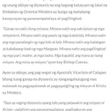
ng unang obispo ng diyosesis na ang bagong katayuan ng lokal na
Simbahan ng Oriental Mindoro ay bunga ng mahabang
kasaysayan ng pananampalataya at paglilingkod.
“Ganap na natin itong minana. Minana natin ang sakripisyo ng mga
misyonero. Minana natin ang pawis ng mga katekista. Minana natin
ang mga panalangin ng mga lolo at lola. Minana natin ang katatagan
at kababaang-loob ng mga Mangyan. Minana natin ang paglilingkod
ng mga pari, madre, at mga layko. Mga kapatid, ang mana ay isang
misyon. Ang mina ay misyon,”
ayon kay Bishop Cuevas.
Ayon sa obispo, ang pag-angat ng Apostolic Vicariate of Calapan
bilang isang ganap na diyosesis ay nangangahulugang mas
malawak na pagpapalawak at pagpapaigting ng misyon ni Kristo
sa Mindoro.
“Tayo ay naging diyosesis upang lalo pang palawakin ang misyon ni
Kristo—palalimin ang pananampalataya; paglingkuran ang