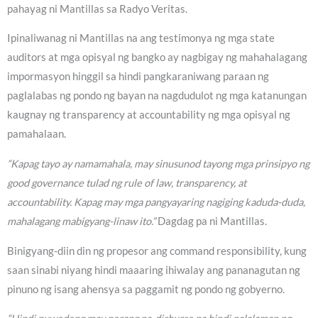
pahayag ni Mantillas sa Radyo Veritas.
Ipinaliwanag ni Mantillas na ang testimonya ng mga state
auditors at mga opisyal ng bangko ay nagbigay ng mahahalagang
impormasyon hinggil sa hindi pangkaraniwang paraan ng
paglalabas ng pondo ng bayan na nagdudulot ng mga katanungan
kaugnay ng transparency at accountability ng mga opisyal ng
pamahalaan.
“Kapag tayo ay namamahala, may sinusunod tayong mga prinsipyo ng
good governance tulad ng rule of law, transparency, at
accountability. Kapag may mga pangyayaring nagiging kaduda-duda,
mahalagang mabigyang-linaw ito.”
Dagdag pa ni Mantillas.
Binigyang-diin din ng propesor ang command responsibility, kung
saan sinabi niyang hindi maaaring ihiwalay ang pananagutan ng
pinuno ng isang ahensya sa paggamit ng pondo ng gobyerno.