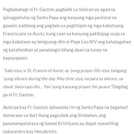
Pagbabahagi ni Fr. Gaston, pagbalik sa Vatican ay agad na
ipinagpatuloy ng Santo Papa ang kanyang mga pastoral na
gawain, kabilang ang pagdalo sa pagtitipon ng mga kabataang
Franciscans sa Assisi, kung saan sa kanyang pakikipag-usap sa
mga kabataan ay binigyang-diin ni Pope Leo XIV ang kahalagahan
ng katahimikan at panalangin bilang daan sa tunay na
kapayapaan.
“Sabi niya, si St. Francis of Assisi, ay ‘yung prayer life niya, talagang
‘yung silence during the day. May time siya, na para sa silence, sa
dasal. Sana tayo din… Yan ‘yung kanyang prayer for peace.”
Dagdag
pa ni Fr. Gaston.
Ayon pa kay Fr. Gaston, ipinaalala rin ng Santo Papa na bagama’t
dumaraan sa iba’t ibang pagsubok ang Simbahan, ang
pananampalataya ng bawat Kristiyano ay dapat manatiling
nakasentro kay Hesukristo.