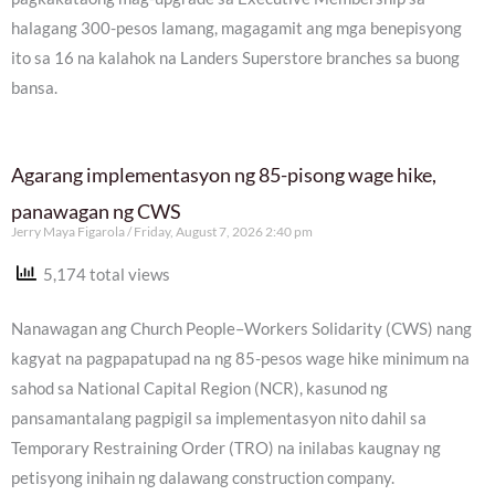
halagang 300-pesos lamang, magagamit ang mga benepisyong
ito sa 16 na kalahok na Landers Superstore branches sa buong
bansa.
Agarang implementasyon ng 85-pisong wage hike,
panawagan ng CWS
Jerry Maya Figarola
Friday, August 7, 2026 2:40 pm
5,174 total views
Nanawagan ang Church People–Workers Solidarity (CWS) nang
kagyat na pagpapatupad na ng 85-pesos wage hike minimum na
sahod sa National Capital Region (NCR), kasunod ng
pansamantalang pagpigil sa implementasyon nito dahil sa
Temporary Restraining Order (TRO) na inilabas kaugnay ng
petisyong inihain ng dalawang construction company.