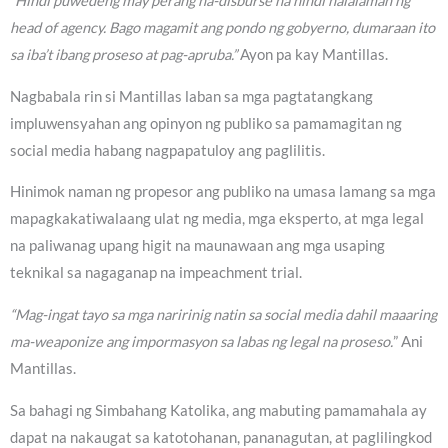
“Hindi puwedeng may perang na-disburse na hindi nalalaman ng
head of agency. Bago magamit ang pondo ng gobyerno, dumaraan ito
sa iba’t ibang proseso at pag-apruba.”
Ayon pa kay Mantillas.
Nagbabala rin si Mantillas laban sa mga pagtatangkang
impluwensyahan ang opinyon ng publiko sa pamamagitan ng
social media habang nagpapatuloy ang paglilitis.
Hinimok naman ng propesor ang publiko na umasa lamang sa mga
mapagkakatiwalaang ulat ng media, mga eksperto, at mga legal
na paliwanag upang higit na maunawaan ang mga usaping
teknikal sa nagaganap na impeachment trial.
“Mag-ingat tayo sa mga naririnig natin sa social media dahil maaaring
ma-weaponize ang impormasyon sa labas ng legal na proseso.
” Ani
Mantillas.
Sa bahagi ng Simbahang Katolika, ang mabuting pamamahala ay
dapat na nakaugat sa katotohanan, pananagutan, at paglilingkod