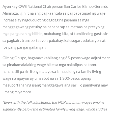
Ayon kay CWS National Chairperson San Carlos Bishop Gerardo
Alminaza, iginiit na ang pagkaantala sa pagpapatupad ng wage
increase ay nagdudulot ng dagdag na pasanin sa mga
manggagawang patuloy na nahaharap sa mataas na presyo ng
mga pangunahing bilihin, mababang kita, at tumitinding gastusin
sa pagkain, transportasyon, pabahay, kalusugan, edukasyon, at
iba pang pangangailangan.
Giit ng Obispo, bagama’t kabilang ang 85-pesos wage adjustment
sa pinakamalalaking wage hike sa mga nakalipas na taon,
nananatili pa rin itong malayo sa isinusulong na family living
wage na ngayon ay umaabot na sa 1,300-pesos upang
masuportahan ng isang manggagawa ang sarili o pamilyang may
limang miyembro.
“Even with the full adjustment, the NCR minimum wage remains
significantly below the estimated family living wage, which studies