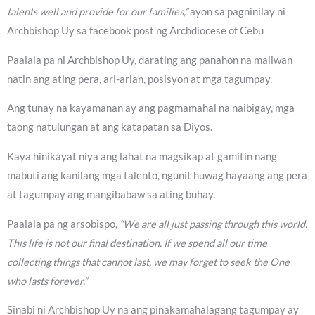
talents well and provide for our families,”
ayon sa pagninilay ni
Archbishop Uy sa facebook post ng Archdiocese of Cebu
Paalala pa ni Archbishop Uy, darating ang panahon na maiiwan
natin ang ating pera, ari-arian, posisyon at mga tagumpay.
Ang tunay na kayamanan ay ang pagmamahal na naibigay, mga
taong natulungan at ang katapatan sa Diyos.
Kaya hinikayat niya ang lahat na magsikap at gamitin nang
mabuti ang kanilang mga talento, ngunit huwag hayaang ang pera
at tagumpay ang mangibabaw sa ating buhay.
Paalala pa ng arsobispo,
“We are all just passing through this world.
This life is not our final destination. If we spend all our time
collecting things that cannot last, we may forget to seek the One
who lasts forever.”
Sinabi ni Archbishop Uy na ang pinakamahalagang tagumpay ay