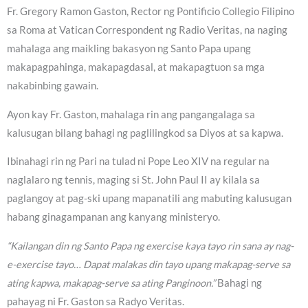
Fr. Gregory Ramon Gaston, Rector ng Pontificio Collegio Filipino
sa Roma at Vatican Correspondent ng Radio Veritas, na naging
mahalaga ang maikling bakasyon ng Santo Papa upang
makapagpahinga, makapagdasal, at makapagtuon sa mga
nakabinbing gawain.
Ayon kay Fr. Gaston, mahalaga rin ang pangangalaga sa
kalusugan bilang bahagi ng paglilingkod sa Diyos at sa kapwa.
Ibinahagi rin ng Pari na tulad ni Pope Leo XIV na regular na
naglalaro ng tennis, maging si St. John Paul II ay kilala sa
paglangoy at pag-ski upang mapanatili ang mabuting kalusugan
habang ginagampanan ang kanyang ministeryo.
“Kailangan din ng Santo Papa ng exercise kaya tayo rin sana ay nag-
e-exercise tayo… Dapat malakas din tayo upang makapag-serve sa
ating kapwa, makapag-serve sa ating Panginoon.”
Bahagi ng
pahayag ni Fr. Gaston sa Radyo Veritas.