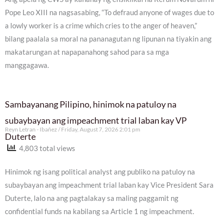
Pope Leo XIII na nagsasabing, “To defraud anyone of wages due to
a lowly worker is a crime which cries to the anger of heaven,”
bilang paalala sa moral na pananagutan ng lipunan na tiyakin ang
makatarungan at napapanahong sahod para sa mga
manggagawa.
Sambayanang Pilipino, hinimok na patuloy na
subaybayan ang impeachment trial laban kay VP
Reyn Letran - Ibañez
Friday, August 7, 2026 2:01 pm
Duterte
4,803 total views
Hinimok ng isang political analyst ang publiko na patuloy na
subaybayan ang impeachment trial laban kay Vice President Sara
Duterte, lalo na ang pagtalakay sa maling paggamit ng
confidential funds na kabilang sa Article 1 ng impeachment.