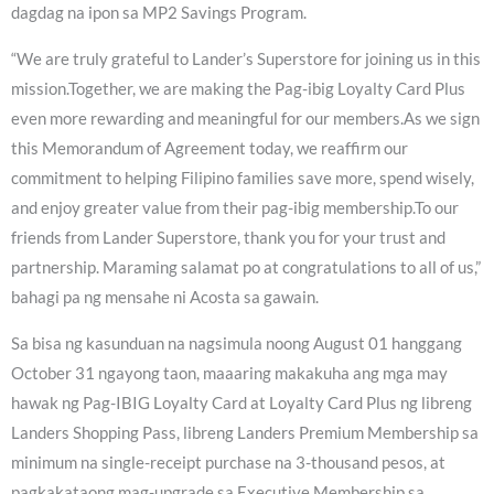
dagdag na ipon sa MP2 Savings Program.
“We are truly grateful to Lander’s Superstore for joining us in this
mission.Together, we are making the Pag-ibig Loyalty Card Plus
even more rewarding and meaningful for our members.As we sign
this Memorandum of Agreement today, we reaffirm our
commitment to helping Filipino families save more, spend wisely,
and enjoy greater value from their pag-ibig membership.To our
friends from Lander Superstore, thank you for your trust and
partnership. Maraming salamat po at congratulations to all of us,”
bahagi pa ng mensahe ni Acosta sa gawain.
Sa bisa ng kasunduan na nagsimula noong August 01 hanggang
October 31 ngayong taon, maaaring makakuha ang mga may
hawak ng Pag-IBIG Loyalty Card at Loyalty Card Plus ng libreng
Landers Shopping Pass, libreng Landers Premium Membership sa
minimum na single-receipt purchase na 3-thousand pesos, at
pagkakataong mag-upgrade sa Executive Membership sa