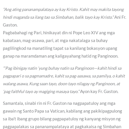
“Ang ating pananampalataya ay kay Kristo. Kahit may makita tayong
hindi maganda sa ilang tao sa Simbahan, balik tayo kay Kristo.”
Ani Fr.
Gaston.
Pagbabahagi ng Pari, hinikayat din ni Pope Leo XIV ang mga
kabataan, mag-asawa, pari, at mga nakatalaga sa buhay
paglilingkod na manatiling tapat sa kanilang bokasyon upang
ganap na maramdaman ang kaligayahang hatid ng Panginoon.
“‘Pag ibinigay natin ‘yung buhay natin sa Panginoon—kahit hindi sa
pagpapari o sa pagmamadre, kahit sa pag-aasawa, sa pamilya, o kahit
walang asawa, Kung saan tayo, doon tayo nilagay ng Panginoon, at
‘pag faithful tayo ay magiging masaya tayo.”
Ayon kay Fr. Gaston.
Samantala, sinabi rin ni Fr. Gaston na nagpapatuloy ang mga
gawain ng Santo Papa sa Vatican, kabilang ang pakikipagpulong
sa iba’t ibang grupo bilang pagpapatuloy ng kanyang misyon ng
pagpapalakas sa pananampalataya at pagkakaisa ng Simbahan