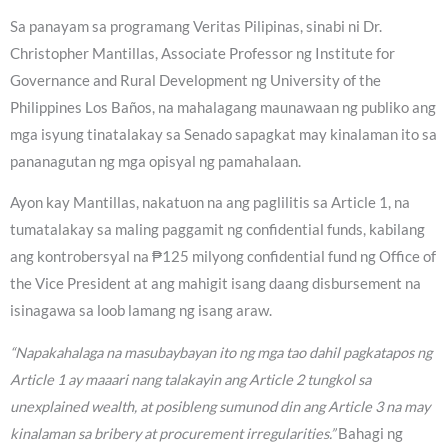
Sa panayam sa programang Veritas Pilipinas, sinabi ni Dr.
Christopher Mantillas, Associate Professor ng Institute for
Governance and Rural Development ng University of the
Philippines Los Baños, na mahalagang maunawaan ng publiko ang
mga isyung tinatalakay sa Senado sapagkat may kinalaman ito sa
pananagutan ng mga opisyal ng pamahalaan.
Ayon kay Mantillas, nakatuon na ang paglilitis sa Article 1, na
tumatalakay sa maling paggamit ng confidential funds, kabilang
ang kontrobersyal na ₱125 milyong confidential fund ng Office of
the Vice President at ang mahigit isang daang disbursement na
isinagawa sa loob lamang ng isang araw.
“Napakahalaga na masubaybayan ito ng mga tao dahil pagkatapos ng
Article 1 ay maaari nang talakayin ang Article 2 tungkol sa
unexplained wealth, at posibleng sumunod din ang Article 3 na may
kinalaman sa bribery at procurement irregularities.”
Bahagi ng