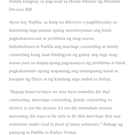
Padilla kaugnay sa pag-usad sa House Plenary ng Absolute
Divorce Bill.
Ayon kay Padilla, sa halip na diborsyo o paghihiwalay ay
maraming mga paraan upang masolusyunan ang hindi
pagkakaunawaan at problema ng mag-asawa.
Inihalimbawa ni Padilla ang marriage counseling at family
counseling kung saan binibigyan ng gabay ang mga mag-
asawa para sa mapayapang pagsasaayos ng problema at hindi
pagkakasundo upang mapatatag ang sinumpaang kasal sa
harapan ng Diyos at ng kanilang mga mahal sa buhay.
“
Kapag kasal na kayo we also have remedies for that
counseling, marriage counseling, family counseling so
divorce is not the answer, it’s not the immediate answer
maraming din ways to be able to fix that marriage that was
solemnize under God in front of many witnesses.
” Bahagi ng
pahayag ni Padilla sa Radyo Veritas.