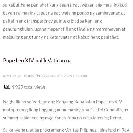
sa kabutihang panlahat kung saan tinatawagan ang mga lingkod-
bayan na maging tapat na katiwala ng pondo ng sambayanan at
pairalin ang transparency at integridad sa kanilang
panunungkulan, upang mapanatili ang tiwala ng mamamayan at
maisulong ang tunay na katarungan at kabutihang panlahat.
Pope Leo XIV, balik Vatican na
Reyn Letran - Ibañez
Friday, August 7, 2026 10:50 am
4,939 total views
Nagbalik na sa Vatican ang Kanyang Kabanalan Pope Leo XIV
matapos ang ilang linggong pamamahinga sa Castel Gandolfo, na
summer residence ng mga Santo Papa na nasa labas ng Roma.
Sa kanyang ulat sa programang Veritas Pilipinas, ibinahagi ni Rev.