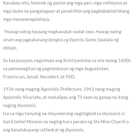
Kasabay nito, hinimok ng pastol ang mga pari, mga relihiyoso at
mga layko na pangalagaan at panatilihin ang pagbubuklod bilang
mga mananampalataya.
“Huwag nating hayaang magkawatak-watak tayo. Huwag nating
sirain ang pagkakaisang binigkis ng Espiritu Santo,”
paalala ng
obispo.
Sa kasaysayan, nagsimula ang Kristiyanismo sa isla noong 1600s
sa pamamagitan ng pagmimisyon ng mga Augustinian,
Franciscan, Jesuit, Recollect, at SVD.
1936 nang maging Apostolic Prefecture, 1961 nang maging
Apostolic Vicariate, at makalipas ang 75 taon ay ganap na itong
naging diyosesis.
Isa sa mga tanyang na misyonerong naglingkod sa diyosesis si
San Ezekiel Moreno na naging kura paroko ng Sto Nino Church o
ang kasalukuyang cathedral ng diyosesis.