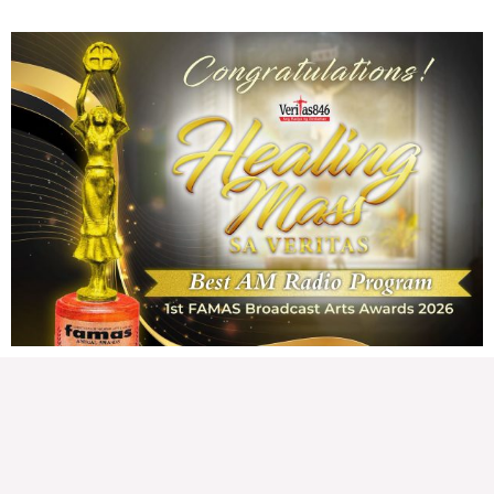
Marcos Jr., idinetalye nito ang maraming accomplishment ng administrasyon.
Pero, nakalimutan ni PBBM na i-ulat sa
READ MORE »
CONFIDENTIAL FUND
Friday, August 7, 2026 7:00 am
7:00 am
139,654 total reads
139,654 total reads Kapanalig, sa impeachment trial ni Vice President Sara
Duterte, naging malinaw sa madlang bayan na ang “confidential fund” ay isang
public fund o
READ MORE »
Karapatan sa disenteng tahanan
Wednesday, August 5, 2026 7:00 am
7:00 am
208,256 total reads
208,256 total reads Mga Kapanalig, karapatan ng bawat tao ang magkaroon ng
disenteng tahanan. Para masabing disente, dapat itong sapat, ligtas, may