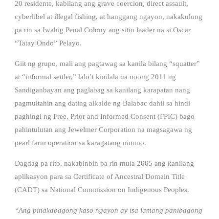
20 residente, kabilang ang grave coercion, direct assault,
cyberlibel at illegal fishing, at hanggang ngayon, nakakulong
pa rin sa Iwahig Penal Colony ang sitio leader na si Oscar
“Tatay Ondo” Pelayo.
Giit ng grupo, mali ang pagtawag sa kanila bilang “squatter”
at “informal settler,” lalo’t kinilala na noong 2011 ng
Sandiganbayan ang paglabag sa kanilang karapatan nang
pagmultahin ang dating alkalde ng Balabac dahil sa hindi
paghingi ng Free, Prior and Informed Consent (FPIC) bago
pahintulutan ang Jewelmer Corporation na magsagawa ng
pearl farm operation sa karagatang ninuno.
Dagdag pa rito, nakabinbin pa rin mula 2005 ang kanilang
aplikasyon para sa Certificate of Ancestral Domain Title
(CADT) sa National Commission on Indigenous Peoples.
“Ang pinakabagong kaso ngayon ay isa lamang panibagong