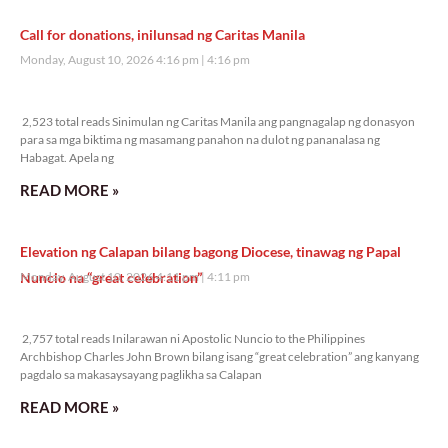
Call for donations, inilunsad ng Caritas Manila
Monday, August 10, 2026 4:16 pm
4:16 pm
2,523 total reads
2,523 total reads Sinimulan ng Caritas Manila ang pangnagalap ng donasyon
para sa mga biktima ng masamang panahon na dulot ng pananalasa ng
Habagat. Apela ng
READ MORE »
Elevation ng Calapan bilang bagong Diocese, tinawag ng Papal
Nuncio na “great celebration”
Monday, August 10, 2026 4:11 pm
4:11 pm
2,757 total reads
2,757 total reads Inilarawan ni Apostolic Nuncio to the Philippines
Archbishop Charles John Brown bilang isang “great celebration” ang kanyang
pagdalo sa makasaysayang paglikha sa Calapan
READ MORE »