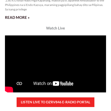
Rev. Fr. Anton CT Pascual
Kanino natututo ang mga bata?
Monday, August 10, 2026 7:00 am
7:00 am
20,875 total reads
20,875 total reads Mga Kapanalig, ikinalulungkot ng Malacañang ang insidente
ng pangungutya ng ilang estudyante kay Pangulong Bongbong Marcos Jr
noong bumisita siya sa Davao City
READ MORE »
TUNAY NA KALAGAYAN NG BANSA
Saturday, August 8, 2026 7:00 am
7:00 am
75,973 total reads
75,973 total reads Kapanalig, sa ikalimang SONA ng Pangulong Ferdinand