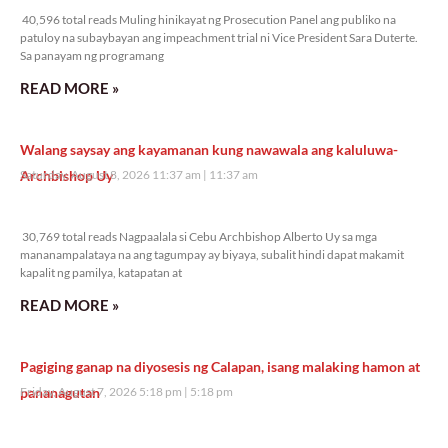
40,596 total reads Muling hinikayat ng Prosecution Panel ang publiko na
patuloy na subaybayan ang impeachment trial ni Vice President Sara Duterte.
Sa panayam ng programang
READ MORE »
Walang saysay ang kayamanan kung nawawala ang kaluluwa-
Archbishop Uy
Saturday, August 8, 2026 11:37 am
11:37 am
30,769 total reads
30,769 total reads Nagpaalala si Cebu Archbishop Alberto Uy sa mga
mananampalataya na ang tagumpay ay biyaya, subalit hindi dapat makamit
kapalit ng pamilya, katapatan at
READ MORE »
Pagiging ganap na diyosesis ng Calapan, isang malaking hamon at
pananagutan
Friday, August 7, 2026 5:18 pm
5:18 pm
42,006 total reads