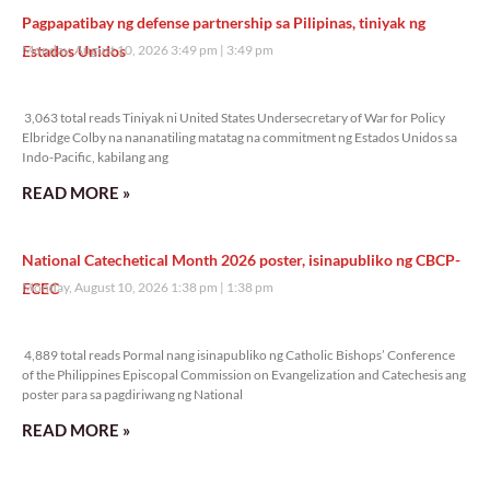
Pagpapatibay ng defense partnership sa Pilipinas, tiniyak ng
Estados Unidos
Monday, August 10, 2026 3:49 pm
3:49 pm
3,063 total reads
3,063 total reads Tiniyak ni United States Undersecretary of War for Policy
Elbridge Colby na nananatiling matatag na commitment ng Estados Unidos sa
Indo-Pacific, kabilang ang
READ MORE »
National Catechetical Month 2026 poster, isinapubliko ng CBCP-
ECEC
Monday, August 10, 2026 1:38 pm
1:38 pm
4,889 total reads
4,889 total reads Pormal nang isinapubliko ng Catholic Bishops’ Conference
of the Philippines Episcopal Commission on Evangelization and Catechesis ang
poster para sa pagdiriwang ng National
READ MORE »