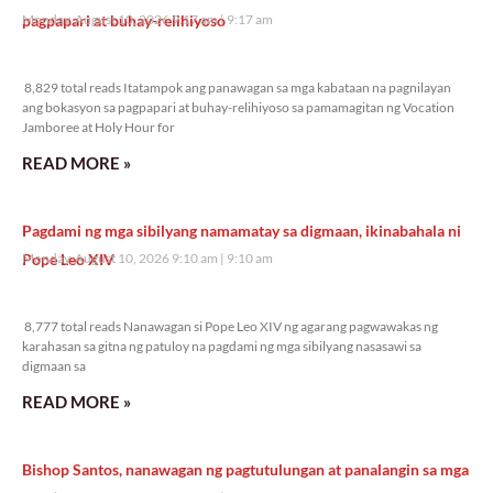
pagpapari at buhay-relihiyoso
Monday, August 10, 2026 9:17 am
9:17 am
8,829 total reads
8,829 total reads Itatampok ang panawagan sa mga kabataan na pagnilayan
ang bokasyon sa pagpapari at buhay-relihiyoso sa pamamagitan ng Vocation
Jamboree at Holy Hour for
READ MORE »
Pagdami ng mga sibilyang namamatay sa digmaan, ikinabahala ni
Pope Leo XIV
Monday, August 10, 2026 9:10 am
9:10 am
8,777 total reads
8,777 total reads Nanawagan si Pope Leo XIV ng agarang pagwawakas ng
karahasan sa gitna ng patuloy na pagdami ng mga sibilyang nasasawi sa
digmaan sa
READ MORE »
Bishop Santos, nanawagan ng pagtutulungan at panalangin sa mga