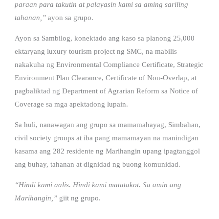
paraan para takutin at palayasin kami sa aming sariling
tahanan,”
ayon sa grupo.
Ayon sa Sambilog, konektado ang kaso sa planong 25,000
ektaryang luxury tourism project ng SMC, na mabilis
nakakuha ng Environmental Compliance Certificate, Strategic
Environment Plan Clearance, Certificate of Non-Overlap, at
pagbaliktad ng Department of Agrarian Reform sa Notice of
Coverage sa mga apektadong lupain.
Sa huli, nanawagan ang grupo sa mamamahayag, Simbahan,
civil society groups at iba pang mamamayan na manindigan
kasama ang 282 residente ng Marihangin upang ipagtanggol
ang buhay, tahanan at dignidad ng buong komunidad.
“Hindi kami aalis. Hindi kami matatakot. Sa amin ang
Marihangin,”
giit ng grupo.