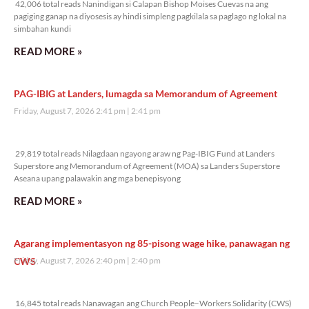
42,006 total reads Nanindigan si Calapan Bishop Moises Cuevas na ang
pagiging ganap na diyosesis ay hindi simpleng pagkilala sa paglago ng lokal na
simbahan kundi
READ MORE »
PAG-IBIG at Landers, lumagda sa Memorandum of Agreement
Friday, August 7, 2026 2:41 pm
2:41 pm
29,819 total reads
29,819 total reads Nilagdaan ngayong araw ng Pag-IBIG Fund at Landers
Superstore ang Memorandum of Agreement (MOA) sa Landers Superstore
Aseana upang palawakin ang mga benepisyong
READ MORE »
Agarang implementasyon ng 85-pisong wage hike, panawagan ng
CWS
Friday, August 7, 2026 2:40 pm
2:40 pm
16,845 total reads
16,845 total reads Nanawagan ang Church People–Workers Solidarity (CWS)