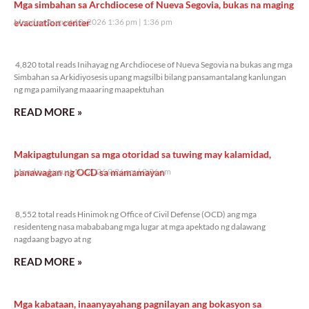
Mga simbahan sa Archdiocese of Nueva Segovia, bukas na maging
evacuation center
Monday, August 10, 2026 1:36 pm
1:36 pm
4,820 total reads
4,820 total reads Inihayag ng Archdiocese of Nueva Segovia na bukas ang mga
Simbahan sa Arkidiyosesis upang magsilbi bilang pansamantalang kanlungan
ng mga pamilyang maaaring maapektuhan
READ MORE »
Makipagtulungan sa mga otoridad sa tuwing may kalamidad,
panawagan ng OCD sa mamamayan
Monday, August 10, 2026 9:26 am
9:26 am
8,552 total reads
8,552 total reads Hinimok ng Office of Civil Defense (OCD) ang mga
residenteng nasa mabababang mga lugar at mga apektado ng dalawang
nagdaang bagyo at ng
READ MORE »
Mga kabataan, inaanyayahang pagnilayan ang bokasyon sa