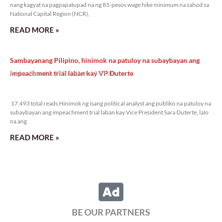
nang kagyat na pagpapatupad na ng 85-pesos wage hike minimum na sahod sa
National Capital Region (NCR),
READ MORE »
Sambayanang Pilipino, hinimok na patuloy na subaybayan ang
impeachment trial laban kay VP Duterte
Friday, August 7, 2026 2:01 pm
2:01 pm
17,493 total reads
17,493 total reads Hinimok ng isang political analyst ang publiko na patuloy na
subaybayan ang impeachment trial laban kay Vice President Sara Duterte, lalo
na ang
READ MORE »
Pope Leo XIV, balik Vatican na
Friday, August 7, 2026 10:50 am
10:50 am
16,770 total reads
16,770 total reads Nagbalik na sa Vatican ang Kanyang Kabanalan Pope Leo
XIV matapos ang ilang linggong pamamahinga sa Castel Gandolfo, na summer