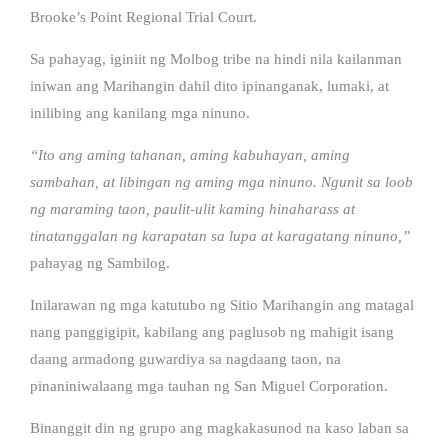
Brooke’s Point Regional Trial Court.
Sa pahayag, iginiit ng Molbog tribe na hindi nila kailanman
iniwan ang Marihangin dahil dito ipinanganak, lumaki, at
inilibing ang kanilang mga ninuno.
“Ito ang aming tahanan, aming kabuhayan, aming
sambahan, at libingan ng aming mga ninuno. Ngunit sa loob
ng maraming taon, paulit-ulit kaming hinaharass at
tinatanggalan ng karapatan sa lupa at karagatang ninuno,”
pahayag ng Sambilog.
Inilarawan ng mga katutubo ng Sitio Marihangin ang matagal
nang panggigipit, kabilang ang paglusob ng mahigit isang
daang armadong guwardiya sa nagdaang taon, na
pinaniniwalaang mga tauhan ng San Miguel Corporation.
Binanggit din ng grupo ang magkakasunod na kaso laban sa