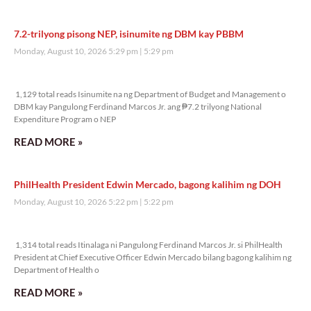
7.2-trilyong pisong NEP, isinumite ng DBM kay PBBM
Monday, August 10, 2026 5:29 pm
5:29 pm
1,129 total reads
1,129 total reads Isinumite na ng Department of Budget and Management o
DBM kay Pangulong Ferdinand Marcos Jr. ang ₱7.2 trilyong National
Expenditure Program o NEP
READ MORE »
PhilHealth President Edwin Mercado, bagong kalihim ng DOH
Monday, August 10, 2026 5:22 pm
5:22 pm
1,314 total reads
1,314 total reads Itinalaga ni Pangulong Ferdinand Marcos Jr. si PhilHealth
President at Chief Executive Officer Edwin Mercado bilang bagong kalihim ng
Department of Health o
READ MORE »