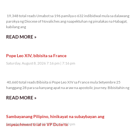
19,348 total reads
19,348 total reads Umabot sa 196 pamilya o 632 indibidwal mula sa dalawang
parokya ng Diocese of Novaliches ang naapektuhan ng pinalakas na Habagat,
kabilang ang
READ MORE »
Pope Leo XIV, bibisita sa France
Saturday, August 8, 2026 7:16 pm
7:16 pm
40,660 total reads
40,660 total reads Bibisita si Pope Leo XIV sa France mula Setyembre 25
hanggang 28 para sa kanyang apat na araw na apostolic journey. Bibisitahin ng
READ MORE »
Sambayanang Pilipino, hinikayat na subaybayan ang
impeachment trial ni VP Duterte
Saturday, August 8, 2026 7:10 pm
7:10 pm
40,596 total reads