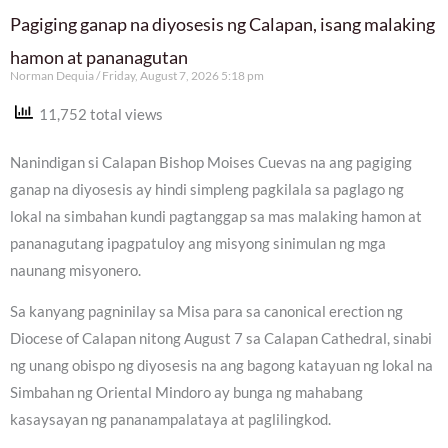
Pagiging ganap na diyosesis ng Calapan, isang malaking
hamon at pananagutan
Norman Dequia
Friday, August 7, 2026 5:18 pm
11,752 total views
Nanindigan si Calapan Bishop Moises Cuevas na ang pagiging
ganap na diyosesis ay hindi simpleng pagkilala sa paglago ng
lokal na simbahan kundi pagtanggap sa mas malaking hamon at
pananagutang ipagpatuloy ang misyong sinimulan ng mga
naunang misyonero.
Sa kanyang pagninilay sa Misa para sa canonical erection ng
Diocese of Calapan nitong August 7 sa Calapan Cathedral, sinabi
ng unang obispo ng diyosesis na ang bagong katayuan ng lokal na
Simbahan ng Oriental Mindoro ay bunga ng mahabang
kasaysayan ng pananampalataya at paglilingkod.