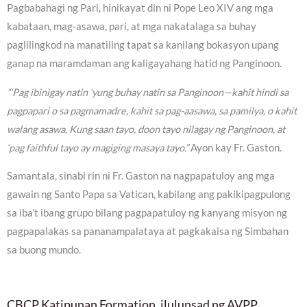
Pagbabahagi ng Pari, hinikayat din ni Pope Leo XIV ang mga
kabataan, mag-asawa, pari, at mga nakatalaga sa buhay
paglilingkod na manatiling tapat sa kanilang bokasyon upang
ganap na maramdaman ang kaligayahang hatid ng Panginoon.
“‘Pag ibinigay natin ‘yung buhay natin sa Panginoon—kahit hindi sa
pagpapari o sa pagmamadre, kahit sa pag-aasawa, sa pamilya, o kahit
walang asawa, Kung saan tayo, doon tayo nilagay ng Panginoon, at
‘pag faithful tayo ay magiging masaya tayo.”
Ayon kay Fr. Gaston.
Samantala, sinabi rin ni Fr. Gaston na nagpapatuloy ang mga
gawain ng Santo Papa sa Vatican, kabilang ang pakikipagpulong
sa iba’t ibang grupo bilang pagpapatuloy ng kanyang misyon ng
pagpapalakas sa pananampalataya at pagkakaisa ng Simbahan
sa buong mundo.
CBCP Katipunan Formation, ilulunsad ng AVPP