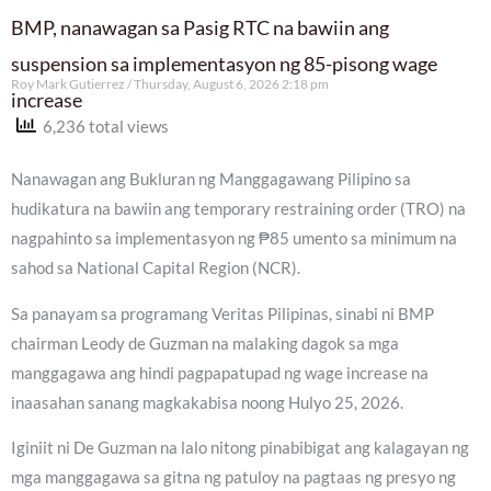
BMP, nanawagan sa Pasig RTC na bawiin ang
suspension sa implementasyon ng 85-pisong wage
Roy Mark Gutierrez
Thursday, August 6, 2026 2:18 pm
increase
6,236 total views
Nanawagan ang Bukluran ng Manggagawang Pilipino sa
hudikatura na bawiin ang temporary restraining order (TRO) na
nagpahinto sa implementasyon ng ₱85 umento sa minimum na
sahod sa National Capital Region (NCR).
Sa panayam sa programang Veritas Pilipinas, sinabi ni BMP
chairman Leody de Guzman na malaking dagok sa mga
manggagawa ang hindi pagpapatupad ng wage increase na
inaasahan sanang magkakabisa noong Hulyo 25, 2026.
Iginiit ni De Guzman na lalo nitong pinabibigat ang kalagayan ng
mga manggagawa sa gitna ng patuloy na pagtaas ng presyo ng