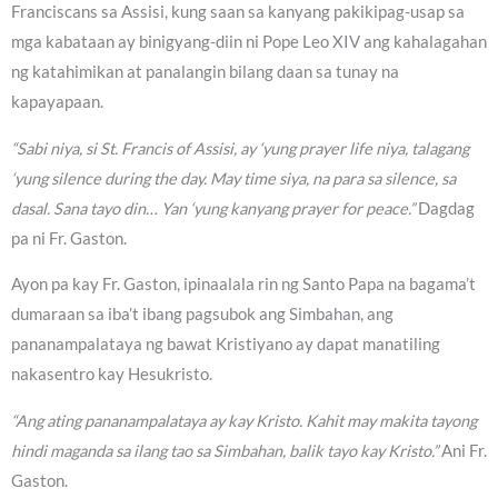
Franciscans sa Assisi, kung saan sa kanyang pakikipag-usap sa
mga kabataan ay binigyang-diin ni Pope Leo XIV ang kahalagahan
ng katahimikan at panalangin bilang daan sa tunay na
kapayapaan.
“Sabi niya, si St. Francis of Assisi, ay ‘yung prayer life niya, talagang
‘yung silence during the day. May time siya, na para sa silence, sa
dasal. Sana tayo din… Yan ‘yung kanyang prayer for peace.”
Dagdag
pa ni Fr. Gaston.
Ayon pa kay Fr. Gaston, ipinaalala rin ng Santo Papa na bagama’t
dumaraan sa iba’t ibang pagsubok ang Simbahan, ang
pananampalataya ng bawat Kristiyano ay dapat manatiling
nakasentro kay Hesukristo.
“Ang ating pananampalataya ay kay Kristo. Kahit may makita tayong
hindi maganda sa ilang tao sa Simbahan, balik tayo kay Kristo.”
Ani Fr.
Gaston.