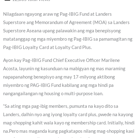
Nilagdaan ngayong araw ng Pag-IBIG Fund at Landers
Superstore ang Memorandum of Agreement (MOA) sa Landers
Superstore Aseana upang palawakin ang mga benepisyong
matatanggap ng mga miyembro ng Pag-IBIG sa pamamagitan ng
Pag-IBIG Loyalty Card at Loyalty Card Plus.
Ayon kay Pag-IBIG Fund Chief Executive Officer Marilene
Acosta, layunin ng kasunduan na mabigyan ng mas maraming
napapanahong benepisyo ang may 17-milyong aktibong
miyembro ng PAG-IBIG Fund kabilang ang mga hindi pa
nangangailangan ng housing o multi-purpose loan.
“Sa ating mga pag-ibig members, pumunta na kayo dito sa
Landers, dalhin nyo ang iyong loyalty card plus, pwede na kayong
mag-shopping kahit wala kayo ng membership card. Initially, hindi
na.Pero mas maganda kung pagkatapos nilang mag-shopping kasi