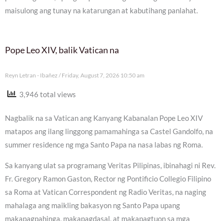
maisulong ang tunay na katarungan at kabutihang panlahat.
Pope Leo XIV, balik Vatican na
Reyn Letran - Ibañez
Friday, August 7, 2026 10:50 am
3,946 total views
Nagbalik na sa Vatican ang Kanyang Kabanalan Pope Leo XIV
matapos ang ilang linggong pamamahinga sa Castel Gandolfo, na
summer residence ng mga Santo Papa na nasa labas ng Roma.
Sa kanyang ulat sa programang Veritas Pilipinas, ibinahagi ni Rev.
Fr. Gregory Ramon Gaston, Rector ng Pontificio Collegio Filipino
sa Roma at Vatican Correspondent ng Radio Veritas, na naging
mahalaga ang maikling bakasyon ng Santo Papa upang
makapagpahinga, makapagdasal, at makapagtuon sa mga