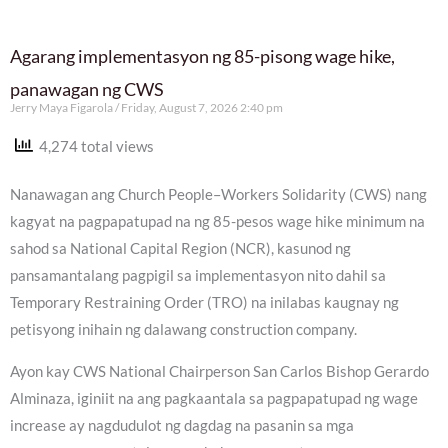
Agarang implementasyon ng 85-pisong wage hike,
panawagan ng CWS
Jerry Maya Figarola
Friday, August 7, 2026 2:40 pm
4,274 total views
Nanawagan ang Church People–Workers Solidarity (CWS) nang
kagyat na pagpapatupad na ng 85-pesos wage hike minimum na
sahod sa National Capital Region (NCR), kasunod ng
pansamantalang pagpigil sa implementasyon nito dahil sa
Temporary Restraining Order (TRO) na inilabas kaugnay ng
petisyong inihain ng dalawang construction company.
Ayon kay CWS National Chairperson San Carlos Bishop Gerardo
Alminaza, iginiit na ang pagkaantala sa pagpapatupad ng wage
increase ay nagdudulot ng dagdag na pasanin sa mga