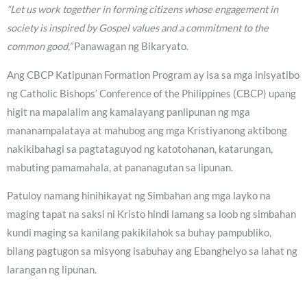
“Let us work together in forming citizens whose engagement in
society is inspired by Gospel values and a commitment to the
common good,”
Panawagan ng Bikaryato.
Ang CBCP Katipunan Formation Program ay isa sa mga inisyatibo
ng Catholic Bishops’ Conference of the Philippines (CBCP) upang
higit na mapalalim ang kamalayang panlipunan ng mga
mananampalataya at mahubog ang mga Kristiyanong aktibong
nakikibahagi sa pagtataguyod ng katotohanan, katarungan,
mabuting pamamahala, at pananagutan sa lipunan.
Patuloy namang hinihikayat ng Simbahan ang mga layko na
maging tapat na saksi ni Kristo hindi lamang sa loob ng simbahan
kundi maging sa kanilang pakikilahok sa buhay pampubliko,
bilang pagtugon sa misyong isabuhay ang Ebanghelyo sa lahat ng
larangan ng lipunan.