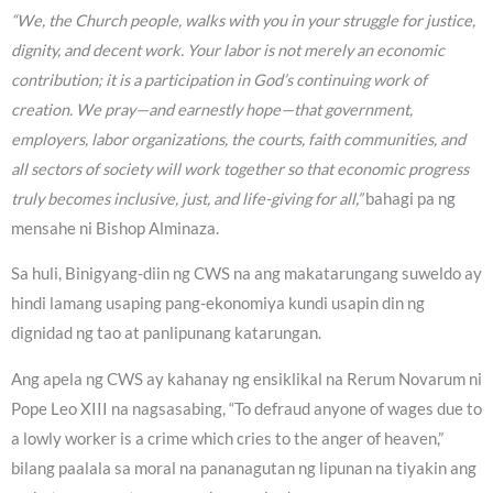
“We, the Church people, walks with you in your struggle for justice,
dignity, and decent work. Your labor is not merely an economic
contribution; it is a participation in God’s continuing work of
creation. We pray—and earnestly hope—that government,
employers, labor organizations, the courts, faith communities, and
all sectors of society will work together so that economic progress
truly becomes inclusive, just, and life-giving for all,”
bahagi pa ng
mensahe ni Bishop Alminaza.
Sa huli, Binigyang-diin ng CWS na ang makatarungang suweldo ay
hindi lamang usaping pang-ekonomiya kundi usapin din ng
dignidad ng tao at panlipunang katarungan.
Ang apela ng CWS ay kahanay ng ensiklikal na Rerum Novarum ni
Pope Leo XIII na nagsasabing, “To defraud anyone of wages due to
a lowly worker is a crime which cries to the anger of heaven,”
bilang paalala sa moral na pananagutan ng lipunan na tiyakin ang