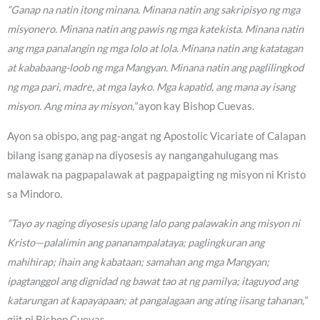
“Ganap na natin itong minana. Minana natin ang sakripisyo ng mga
misyonero. Minana natin ang pawis ng mga katekista. Minana natin
ang mga panalangin ng mga lolo at lola. Minana natin ang katatagan
at kababaang-loob ng mga Mangyan. Minana natin ang paglilingkod
ng mga pari, madre, at mga layko. Mga kapatid, ang mana ay isang
misyon. Ang mina ay misyon,”
ayon kay Bishop Cuevas.
Ayon sa obispo, ang pag-angat ng Apostolic Vicariate of Calapan
bilang isang ganap na diyosesis ay nangangahulugang mas
malawak na pagpapalawak at pagpapaigting ng misyon ni Kristo
sa Mindoro.
“Tayo ay naging diyosesis upang lalo pang palawakin ang misyon ni
Kristo—palalimin ang pananampalataya; paglingkuran ang
mahihirap; ihain ang kabataan; samahan ang mga Mangyan;
ipagtanggol ang dignidad ng bawat tao at ng pamilya; itaguyod ang
katarungan at kapayapaan; at pangalagaan ang ating iisang tahanan,”
giit ni Bishop Cuevas.