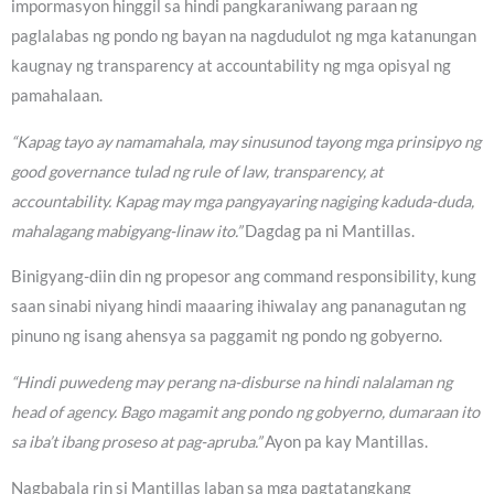
impormasyon hinggil sa hindi pangkaraniwang paraan ng
paglalabas ng pondo ng bayan na nagdudulot ng mga katanungan
kaugnay ng transparency at accountability ng mga opisyal ng
pamahalaan.
“Kapag tayo ay namamahala, may sinusunod tayong mga prinsipyo ng
good governance tulad ng rule of law, transparency, at
accountability. Kapag may mga pangyayaring nagiging kaduda-duda,
mahalagang mabigyang-linaw ito.”
Dagdag pa ni Mantillas.
Binigyang-diin din ng propesor ang command responsibility, kung
saan sinabi niyang hindi maaaring ihiwalay ang pananagutan ng
pinuno ng isang ahensya sa paggamit ng pondo ng gobyerno.
“Hindi puwedeng may perang na-disburse na hindi nalalaman ng
head of agency. Bago magamit ang pondo ng gobyerno, dumaraan ito
sa iba’t ibang proseso at pag-apruba.”
Ayon pa kay Mantillas.
Nagbabala rin si Mantillas laban sa mga pagtatangkang