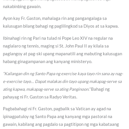
nakabinbing gawain.
Ayon kay Fr. Gaston, mahalaga rin ang pangangalaga sa
kalusugan bilang bahagi ng paglilingkod sa Diyos at sa kapwa.
Ibinahagi rin ng Pari na tulad ni Pope Leo XIV na regular na
naglalaro ng tennis, maging si St. John Paul II ay kilala sa
paglangoy at pag-ski upang mapanatili ang mabuting kalusugan
habang ginagampanan ang kanyang ministeryo.
“Kailangan din ng Santo Papa ng exercise kaya tayo rin sana ay nag-
e-exercise tayo… Dapat malakas din tayo upang makapag-serve sa
ating kapwa, makapag-serve sa ating Panginoon.”
Bahagi ng
pahayag ni Fr. Gaston sa Radyo Veritas.
Pagbabahagi ni Fr. Gaston, pagbalik sa Vatican ay agad na
ipinagpatuloy ng Santo Papa ang kanyang mga pastoral na
gawain, kabilang ang pagdalo sa pagtitipon ng mga kabataang