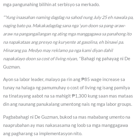
mga pangunahing bilihin at serbisyo sa merkado.
“‘Yung inaasahan naming dagdag na sahod nung July 25 eh nawala pa,
naging bato pa. Makakadagdag sana nga ‘yun doon sa pang-araw-
araw na pangangailangan ng ating mga manggagawa sa panahong ito
na napakataas ang presyo ng kuryente at gasolina, eh binawi pa.
Hinarang pa. Medyo may reklamo pa nga kami diyan dahil
napakalayo doon sa cost of living niyan, “
Bahagi ng pahayag ni De
Guzman.
Ayon sa labor leader, malayo pa rin ang ₱85 wage increase sa
tunay na halaga ng pamumuhay o cost of living ng isang pamilya
na tinatayang aabot na sa mahigit ₱1,300 kung saan mas mataas
din ang naunang panukalang umentong nais ng mga labor groups.
Pagbabahagi ni De Guzman, bukod sa mas mababang umento na
naaprubahan ay mas nakasasama ng loob sa mga manggagawa
ang pagharang sa implementasyon nito.