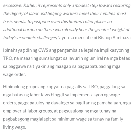
excessive. Rather, it represents only a modest step toward restoring
the dignity of labor and helping workers meet their families’ most
basic needs. To postpone even this limited relief places an
additional burden on those who already bear the greatest weight of
today’s economic challenges,”
ayon sa mensahe ni Bishop Alminaza
Ipinahayag din ng CWS ang pangamba sa legal na implikasyon ng
TRO, na maaaring sumalungat sa layunin ng umiiral na mga batas
sa paggawa na tiyakin ang maagap na pagpapatupad ng mga
wage order.
Hinimok ng grupo ang kagyat na pag-alis sa TRO, paggalang sa
mga batas ng labor laws hinggil sa implementasyon ng wage
orders, pagpapatuloy ng dayalogo sa pagitan ng pamahalaan, mga
employer at labor groups, at pagsusulong ng mga tunay na
pagbabagong maglalapit sa minimum wage sa tunay na family
living wage.