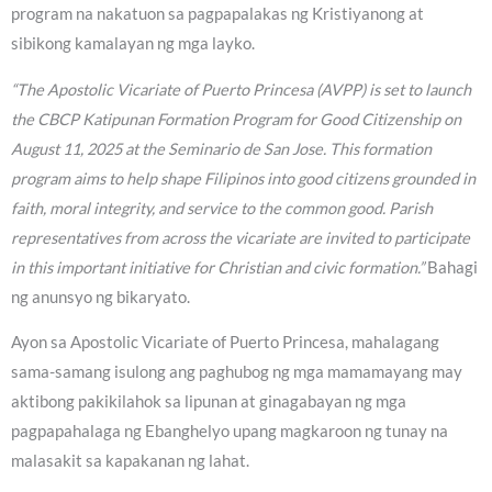
program na nakatuon sa pagpapalakas ng Kristiyanong at
sibikong kamalayan ng mga layko.
“The Apostolic Vicariate of Puerto Princesa (AVPP) is set to launch
the CBCP Katipunan Formation Program for Good Citizenship on
August 11, 2025 at the Seminario de San Jose. This formation
program aims to help shape Filipinos into good citizens grounded in
faith, moral integrity, and service to the common good. Parish
representatives from across the vicariate are invited to participate
in this important initiative for Christian and civic formation.”
Bahagi
ng anunsyo ng bikaryato.
Ayon sa Apostolic Vicariate of Puerto Princesa, mahalagang
sama-samang isulong ang paghubog ng mga mamamayang may
aktibong pakikilahok sa lipunan at ginagabayan ng mga
pagpapahalaga ng Ebanghelyo upang magkaroon ng tunay na
malasakit sa kapakanan ng lahat.