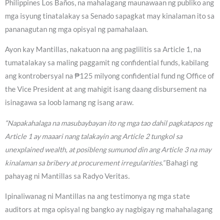
Philippines Los Baños, na mahalagang maunawaan ng publiko ang
mga isyung tinatalakay sa Senado sapagkat may kinalaman ito sa
pananagutan ng mga opisyal ng pamahalaan.
Ayon kay Mantillas, nakatuon na ang paglilitis sa Article 1, na
tumatalakay sa maling paggamit ng confidential funds, kabilang
ang kontrobersyal na ₱125 milyong confidential fund ng Office of
the Vice President at ang mahigit isang daang disbursement na
isinagawa sa loob lamang ng isang araw.
“Napakahalaga na masubaybayan ito ng mga tao dahil pagkatapos ng
Article 1 ay maaari nang talakayin ang Article 2 tungkol sa
unexplained wealth, at posibleng sumunod din ang Article 3 na may
kinalaman sa bribery at procurement irregularities.”
Bahagi ng
pahayag ni Mantillas sa Radyo Veritas.
Ipinaliwanag ni Mantillas na ang testimonya ng mga state
auditors at mga opisyal ng bangko ay nagbigay ng mahahalagang