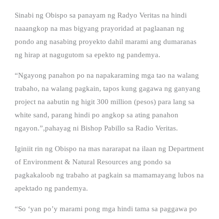
Sinabi ng Obispo sa panayam ng Radyo Veritas na hindi
naaangkop na mas bigyang prayoridad at paglaanan ng
pondo ang nasabing proyekto dahil marami ang dumaranas
ng hirap at nagugutom sa epekto ng pandemya.
“Ngayong panahon po na napakaraming mga tao na walang
trabaho, na walang pagkain, tapos kung gagawa ng ganyang
project na aabutin ng higit 300 million (pesos) para lang sa
white sand, parang hindi po angkop sa ating panahon
ngayon.”,pahayag ni Bishop Pabillo sa Radio Veritas.
Iginiit rin ng Obispo na mas nararapat na ilaan ng Department
of Environment & Natural Resources ang pondo sa
pagkakaloob ng trabaho at pagkain sa mamamayang lubos na
apektado ng pandemya.
“So ‘yan po’y marami pong mga hindi tama sa paggawa po