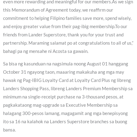
even more rewarding and meaningful for our members.As we sign
this Memorandum of Agreement today, we reaffirm our
commitment to helping Filipino families save more, spend wisely,
and enjoy greater value from their pag-ibig membership.To our
friends from Lander Superstore, thank you for your trust and
partnership. Maraming salamat po at congratulations to all of us,”
bahagi pa ng mensahe ni Acosta sa gawain.
Sa bisa ng kasunduan na nagsimula noong August 01 hanggang
October 31 ngayong taon, maaaring makakuha ang mga may
hawak ng Pag-IBIG Loyalty Card at Loyalty Card Plus ng libreng
Landers Shopping Pass, libreng Landers Premium Membership sa
minimum na single-receipt purchase na 3-thousand pesos, at
pagkakataong mag-upgrade sa Executive Membership sa
halagang 300-pesos lamang, magagamit ang mga benepisyong
ito sa 16 na kalahok na Landers Superstore branches sa buong
bansa.