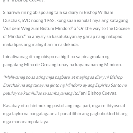
Sinariwa rin ng obispo ang tala sa diary ni Bishop William
Duschak, SVD noong 1962, kung saan isinulat niya ang katagang
“Auf dem Weg zum Bistum Mindoro” o “On the way to the Diocese
of Mindoro” na aniya’y sa kasalukuyan ay ganap nang natupad
makalipas ang mahigit anim na dekada.
Ipinaliwanag din ng obispo na higit pa sa pinagmulan ng
pangalang Mina de Oro ang tunay na kayamanan ng Mindoro.
“Maliwanag po sa ating mga pagbasa, at maging sa diary ni Bishop
Duschak na ang tunay na ginto ng Mindoro ay ang Espiritu Santo na
patuloy na kumikilos sa sambayanang ito,”
ani Bishop Cuevas.
Kasabay nito, hinimok ng pastol ang mga pari, mga relihiyoso at
mga layko na pangalagaan at panatilihin ang pagbubuklod bilang
mga mananampalataya.