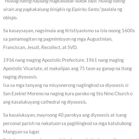
“Huwag nating hayaang magkawatak-watak tayo. Huwag nating
sirain ang pagkakaisang binigkis ng Espiritu Santo,”
paalala ng
obispo.
Sa kasaysayan, nagsimula ang Kristiyanismo sa isla noong 1600s
sa pamamagitan ng pagmimisyon ng mga Augustinian,
Franciscan, Jesuit, Recollect, at SVD.
1936 nang maging Apostolic Prefecture, 1961 nang maging
Apostolic Vicariate, at makalipas ang 75 taon ay ganap na itong
naging diyosesis.
Isa sa mga tanyang na misyonerong naglingkod sa diyosesis si
San Ezekiel Moreno na naging kura paroko ng Sto Nino Church o
ang kasalukuyang cathedral ng diyosesis.
Sa kasalukuyan, mayroong 40 parokya ang diyosesis at isang
personal parish na nakatuon sa paglilingkod sa mga katutubong
Mangyan sa lugar.