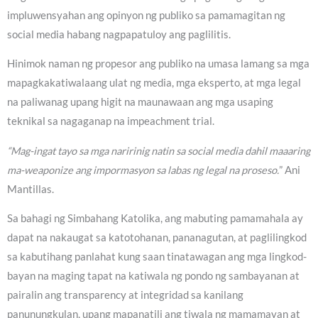
impluwensyahan ang opinyon ng publiko sa pamamagitan ng
social media habang nagpapatuloy ang paglilitis.
Hinimok naman ng propesor ang publiko na umasa lamang sa mga
mapagkakatiwalaang ulat ng media, mga eksperto, at mga legal
na paliwanag upang higit na maunawaan ang mga usaping
teknikal sa nagaganap na impeachment trial.
“Mag-ingat tayo sa mga naririnig natin sa social media dahil maaaring
ma-weaponize ang impormasyon sa labas ng legal na proseso.
” Ani
Mantillas.
Sa bahagi ng Simbahang Katolika, ang mabuting pamamahala ay
dapat na nakaugat sa katotohanan, pananagutan, at paglilingkod
sa kabutihang panlahat kung saan tinatawagan ang mga lingkod-
bayan na maging tapat na katiwala ng pondo ng sambayanan at
pairalin ang transparency at integridad sa kanilang
panunungkulan, upang mapanatili ang tiwala ng mamamayan at