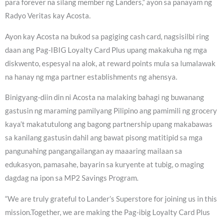
para forever na silang member ng Landers,” ayon sa panayam ng
Radyo Veritas kay Acosta.
Ayon kay Acosta na bukod sa pagiging cash card, nagsisilbi ring
daan ang Pag-IBIG Loyalty Card Plus upang makakuha ng mga
diskwento, espesyal na alok, at reward points mula sa lumalawak
na hanay ng mga partner establishments ng ahensya.
Binigyang-diin din ni Acosta na malaking bahagi ng buwanang
gastusin ng maraming pamilyang Pilipino ang pamimili ng grocery
kaya’t makatutulong ang bagong partnership upang makabawas
sa kanilang gastusin dahil ang bawat pisong matitipid sa mga
pangunahing pangangailangan ay maaaring mailaan sa
edukasyon, pamasahe, bayarin sa kuryente at tubig, o maging
dagdag na ipon sa MP2 Savings Program.
“We are truly grateful to Lander’s Superstore for joining us in this
mission.Together, we are making the Pag-ibig Loyalty Card Plus