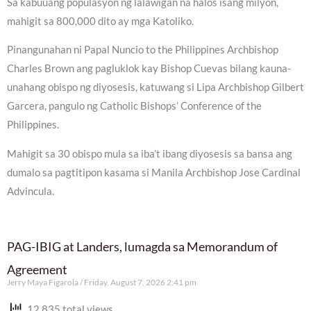
Sa kabuuang populasyon ng lalawigan na halos isang milyon,
mahigit sa 800,000 dito ay mga Katoliko.
Pinangunahan ni Papal Nuncio to the Philippines Archbishop
Charles Brown ang pagluklok kay Bishop Cuevas bilang kauna-
unahang obispo ng diyosesis, katuwang si Lipa Archbishop Gilbert
Garcera, pangulo ng Catholic Bishops’ Conference of the
Philippines.
Mahigit sa 30 obispo mula sa iba’t ibang diyosesis sa bansa ang
dumalo sa pagtitipon kasama si Manila Archbishop Jose Cardinal
Advincula.
PAG-IBIG at Landers, lumagda sa Memorandum of
Agreement
Jerry Maya Figarola
Friday, August 7, 2026 2:41 pm
12,835 total views