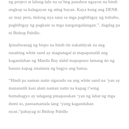
ng project at lalung-lalo na sa’ting panahon ngayon na hindi
angkop sa kalagayan ng ating bayan. Kaya kung ang DENR
ay may pera, itulong nya sana sa mga pagbibigay ng trabaho,
pagbibigay ng pagkain sa mga nangangailangan.”, dagdag pa
ni Bishop Pabillo.
Ipinaliwanag ng bispo na hindi rin nakatitiyak na ang
nasabing white sand ay magtatagal at mapapanatili ang
kagandahan ng Manila Bay dahil mapupuno lamang ito ng
basura kapag sinalanta ng bagyo ang bansa.
“Hindi pa naman natin sigurado na ang white sand na ‘yan ay
mananatili kasi alam naman natin na kapag t’wing
bumabagyo ay talagang pinapasukan ‘yan ng lahat ng mga
dumi so, pansamantala lang ‘yung kagandahan
nyan.”pahayag ni Bishop Pabillo