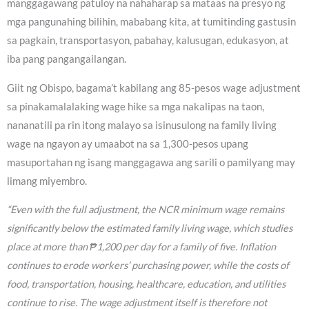
manggagawang patuloy na nahaharap sa mataas na presyo ng
mga pangunahing bilihin, mababang kita, at tumitinding gastusin
sa pagkain, transportasyon, pabahay, kalusugan, edukasyon, at
iba pang pangangailangan.
Giit ng Obispo, bagama’t kabilang ang 85-pesos wage adjustment
sa pinakamalalaking wage hike sa mga nakalipas na taon,
nananatili pa rin itong malayo sa isinusulong na family living
wage na ngayon ay umaabot na sa 1,300-pesos upang
masuportahan ng isang manggagawa ang sarili o pamilyang may
limang miyembro.
“Even with the full adjustment, the NCR minimum wage remains
significantly below the estimated family living wage, which studies
place at more than ₱1,200 per day for a family of five. Inflation
continues to erode workers’ purchasing power, while the costs of
food, transportation, housing, healthcare, education, and utilities
continue to rise. The wage adjustment itself is therefore not