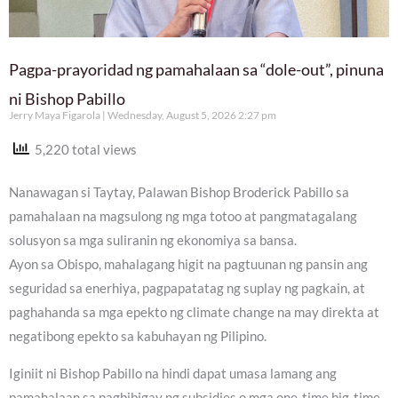
Pagpa-prayoridad ng pamahalaan sa “dole-out”, pinuna
ni Bishop Pabillo
Jerry Maya Figarola
Wednesday, August 5, 2026 2:27 pm
5,220 total views
Nanawagan si Taytay, Palawan Bishop Broderick Pabillo sa
pamahalaan na magsulong ng mga totoo at pangmatagalang
solusyon sa mga suliranin ng ekonomiya sa bansa.
Ayon sa Obispo, mahalagang higit na pagtuunan ng pansin ang
seguridad sa enerhiya, pagpapatatag ng suplay ng pagkain, at
paghahanda sa mga epekto ng climate change na may direkta at
negatibong epekto sa kabuhayan ng Pilipino.
Iginiit ni Bishop Pabillo na hindi dapat umasa lamang ang
pamahalaan sa pagbibigay ng subsidies o mga one-time big-time