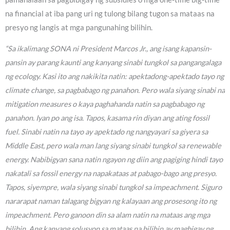
na financial at iba pang uri ng tulong bilang tugon sa mataas na
presyo ng langis at mga pangunahing bilihin.
“Sa ikalimang SONA ni President Marcos Jr., ang isang kapansin-
pansin ay parang kaunti ang kanyang sinabi tungkol sa pangangalaga
ng ecology. Kasi ito ang nakikita natin: apektadong-apektado tayo ng
climate change, sa pagbabago ng panahon. Pero wala siyang sinabi na
mitigation measures o kaya paghahanda natin sa pagbabago ng
panahon. Iyan po ang isa. Tapos, kasama rin diyan ang ating fossil
fuel. Sinabi natin na tayo ay apektado ng nangyayari sa giyera sa
Middle East, pero wala man lang siyang sinabi tungkol sa renewable
energy. Nabibigyan sana natin ngayon ng diin ang pagiging hindi tayo
nakatali sa fossil energy na napakataas at pabago-bago ang presyo.
Tapos, siyempre, wala siyang sinabi tungkol sa impeachment. Siguro
nararapat naman talagang bigyan ng kalayaan ang prosesong ito ng
impeachment. Pero ganoon din sa alam natin na mataas ang mga
bilihin. Ang kanyang solusyon sa mataas na bilihin ay magbigay ng