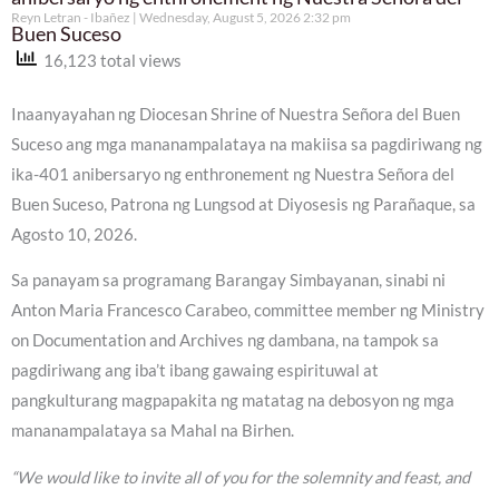
Reyn Letran - Ibañez
Wednesday, August 5, 2026 2:32 pm
Buen Suceso
16,123 total views
Inaanyayahan ng Diocesan Shrine of Nuestra Señora del Buen
Suceso ang mga mananampalataya na makiisa sa pagdiriwang ng
ika-401 anibersaryo ng enthronement ng Nuestra Señora del
Buen Suceso, Patrona ng Lungsod at Diyosesis ng Parañaque, sa
Agosto 10, 2026.
Sa panayam sa programang Barangay Simbayanan, sinabi ni
Anton Maria Francesco Carabeo, committee member ng Ministry
on Documentation and Archives ng dambana, na tampok sa
pagdiriwang ang iba’t ibang gawaing espirituwal at
pangkulturang magpapakita ng matatag na debosyon ng mga
mananampalataya sa Mahal na Birhen.
“We would like to invite all of you for the solemnity and feast, and