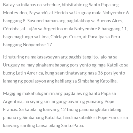
Batay sa inilabas na schedule, bibisitahin ng Santo Papa ang
Montevideo, Paysandú, at Florida sa Uruguay mula Nobyembre 6
hanggang 8. Susunod naman ang paglalakbay sa Buenos Aires,
Córdoba, at Luján sa Argentina mula Nobyembre 8 hanggang 11,
bago magtungo sa Lima, Chiclayo, Cusco, at Pucallpa sa Peru
hanggang Nobyembre 17.
Itinuturing na makasaysayan ang pagbisitang ito, lalo na sa
Uruguay na may pinakamababang porsiyento ng mga Katoliko sa
buong Latin America, kung saan tinatayang nasa 36 porsiyento
lamang ng populasyon ang kabilang sa Simbahang Katolika.
Magiging makahulugan rin ang pagdalaw ng Santo Papa sa
Argentina, na siyang sinilangang-bayan ng yumaong Pope
Francis. Sa kabila ng kanyang 12 taong panunungkulan bilang
pinuno ng Simbahang Katolika, hindi nakabalik si Pope Francis sa
kanyang sariling bansa bilang Santo Papa.