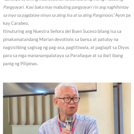
Pangyayari. Kasi baka may mabuting pangyayari rin ang naghihintay
sa inyo sa pagdalaw ninyo sa ating Ina at sa ating Panginoon,”
Ayon pa
kay Carabeo.
Itinuturing ang Nuestra Señora del Buen Suceso bilang isa sa
pinakamatandang Marian devotions sa bansa at patuloy na
nagsisilbing sagisag ng pag-asa, pagtitiwala, at paglapit sa Diyos
para sa mga mananampalataya sa Parañaque at sa iba’t ibang
panig ng Pilipinas.