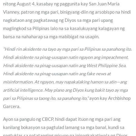
nitong August 4, kasabay ng paggunita kay San Juan Maria
Vianney, patron ng mga pari, binigyang-diin ng arsobispo na hindi
nagkataon ang pagkatawag ng Diyos sa mga pari upang
maglingkod sa Pilipinas lalo na sa kasalukuyang kalagayan ng
bansa na nahaharap sa mga mabibigat na usapin.
“Hindi rin aksidente na tayo ay mga pari sa Pilipinas sa panahong ito.
Hindi aksidente na pinag-uusapan natin ngayon ang impeachment.
Hindi aksidente na pinag-uusapan natin ang West Philippine Sea.
Hindi aksidente na pinag-uusapan natin ang fake news at
misinformation. At ngayon, may napakalaking hamon sa atin—ang
artificial intelligence. May plano ang Diyos kung bakit tayo ay mga
pari sa Pilipinas sa taong ito, sa panahong ito,”
ayon kay Archbishop
Garcera.
Ayon sa pangulo ng CBCP, hindi dapat ituon ng mga pari ang
kanilang bokasyon sa pagtulad lamang sa mga banal, kundi sa
pagtuklas sa natatanging misyon na ipinagkakatiwala ng Diyos