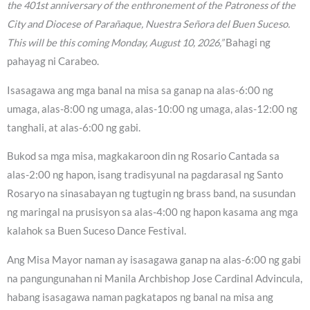
the 401st anniversary of the enthronement of the Patroness of the
City and Diocese of Parañaque, Nuestra Señora del Buen Suceso.
This will be this coming Monday, August 10, 2026,”
Bahagi ng
pahayag ni Carabeo.
Isasagawa ang mga banal na misa sa ganap na alas-6:00 ng
umaga, alas-8:00 ng umaga, alas-10:00 ng umaga, alas-12:00 ng
tanghali, at alas-6:00 ng gabi.
Bukod sa mga misa, magkakaroon din ng Rosario Cantada sa
alas-2:00 ng hapon, isang tradisyunal na pagdarasal ng Santo
Rosaryo na sinasabayan ng tugtugin ng brass band, na susundan
ng maringal na prusisyon sa alas-4:00 ng hapon kasama ang mga
kalahok sa Buen Suceso Dance Festival.
Ang Misa Mayor naman ay isasagawa ganap na alas-6:00 ng gabi
na pangungunahan ni Manila Archbishop Jose Cardinal Advincula,
habang isasagawa naman pagkatapos ng banal na misa ang