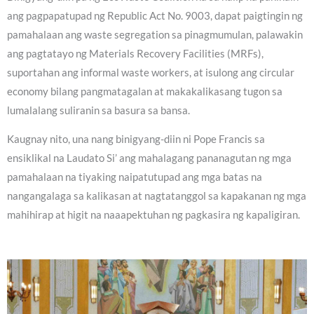
ang pagpapatupad ng Republic Act No. 9003, dapat paigtingin ng
pamahalaan ang waste segregation sa pinagmumulan, palawakin
ang pagtatayo ng Materials Recovery Facilities (MRFs),
suportahan ang informal waste workers, at isulong ang circular
economy bilang pangmatagalan at makakalikasang tugon sa
lumalalang suliranin sa basura sa bansa.
Kaugnay nito, una nang binigyang-diin ni Pope Francis sa
ensiklikal na Laudato Si’ ang mahalagang pananagutan ng mga
pamahalaan na tiyaking naipatutupad ang mga batas na
nangangalaga sa kalikasan at nagtatanggol sa kapakanan ng mga
mahihirap at higit na naaapektuhan ng pagkasira ng kapaligiran.