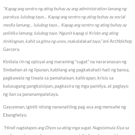
“Kapag ang sentro ng ating buhay ay ang administration lamang ng
parokya, lulubog tayo… Kapag ang sentro ng ating buhay ay social
media lamang… lulubog tayo… Kapag ang sentro ng ating buhay ay
politika lamang, lulubog tayo. Ngunit kapag si Kristo ang ating
tinitingnan, kahit sa gitna ng unos, makalalakad tayo,”
ani Archbishop
Garcera.
Kinilala rin ng opisyal ang maraming “sugat” na nararanasan ng
Simbahan at ng lipunan, kabilang ang pagkakahati-hati ng bansa,
pagkawala ng tiwala sa pamahalaan, kahirapan, krisis sa
kalusugang pangkaisipan, pagkasira ng mga pamilya, at paglayo
ng ilan sa pananampalataya.
Gayunman, iginiit nitong nananatiling pag-asa ang mensahe ng
Ebanghelyo.
“Hindi nagtatapos ang Diyos sa ating mga sugat. Nagsisimula Siya sa