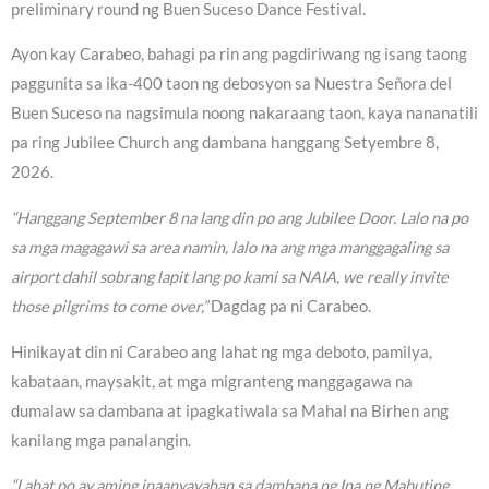
preliminary round ng Buen Suceso Dance Festival.
Ayon kay Carabeo, bahagi pa rin ang pagdiriwang ng isang taong
paggunita sa ika-400 taon ng debosyon sa Nuestra Señora del
Buen Suceso na nagsimula noong nakaraang taon, kaya nananatili
pa ring Jubilee Church ang dambana hanggang Setyembre 8,
2026.
“Hanggang September 8 na lang din po ang Jubilee Door. Lalo na po
sa mga magagawi sa area namin, lalo na ang mga manggagaling sa
airport dahil sobrang lapit lang po kami sa NAIA, we really invite
those pilgrims to come over,”
Dagdag pa ni Carabeo.
Hinikayat din ni Carabeo ang lahat ng mga deboto, pamilya,
kabataan, maysakit, at mga migranteng manggagawa na
dumalaw sa dambana at ipagkatiwala sa Mahal na Birhen ang
kanilang mga panalangin.
“Lahat po ay aming inaanyayahan sa dambana ng Ina ng Mabuting