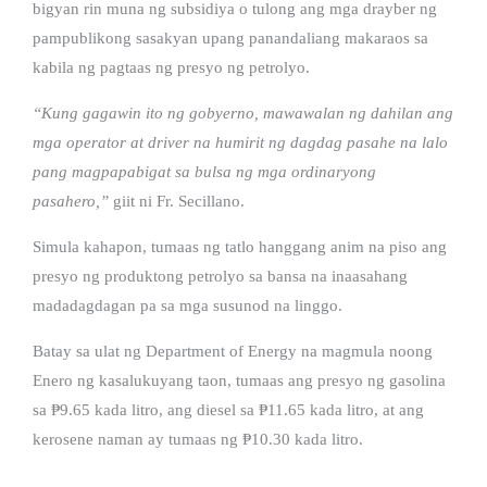
bigyan rin muna ng subsidiya o tulong ang mga drayber ng
pampublikong sasakyan upang panandaliang makaraos sa
kabila ng pagtaas ng presyo ng petrolyo.
“Kung gagawin ito ng gobyerno, mawawalan ng dahilan ang
mga operator at driver na humirit ng dagdag pasahe na lalo
pang magpapabigat sa bulsa ng mga ordinaryong
pasahero,”
giit ni Fr. Secillano.
Simula kahapon, tumaas ng tatlo hanggang anim na piso ang
presyo ng produktong petrolyo sa bansa na inaasahang
madadagdagan pa sa mga susunod na linggo.
Batay sa ulat ng Department of Energy na magmula noong
Enero ng kasalukuyang taon, tumaas ang presyo ng gasolina
sa ₱9.65 kada litro, ang diesel sa ₱11.65 kada litro, at ang
kerosene naman ay tumaas ng ₱10.30 kada litro.