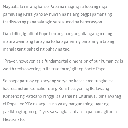
Nagbabala rin ang Santo Papa na maging sa loob ng mga
pamilyang Kristiyano ay humihina na ang pagpapamana ng
tradisyon ng pananalangin sa susunod na henerasyon.
Dahil dito, iginiit ni Pope Leo ang pangangailangang muling
maunawaan ang tunay na kahalagahan ng panalangin bilang
mahalagang bahagi ng buhay ng tao.
“Prayer, however, as a fundamental dimension of our humanity, is
worth rediscovering in its true form,” giit ng Santo Papa.
Sa pagpapatuloy ng kanyang serye ng katesismo tungkol sa
Sacrosanctum Concilium, ang Konstitusyon ng Ikalawang
Konseho ng Vaticano hinggil sa Banal na Liturhiya, ipinaliwanag
ni Pope Leo XIV na ang liturhiya ay pangunahing lugar ng
pakikipagtagpo ng Diyos sa sangkatauhan sa pamamagitan ni
Hesukristo.