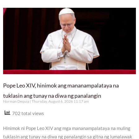
Pope Leo XIV, hinimok ang mananampalataya na
tuklasin ang tunay na diwa ng panalangin
Norman Dequia
Thursday, August 6, 2026 11:17 am
702 total views
Hinimok ni Pope Leo XIV ang mga mananampalataya na muling
tuklasin ang tunay na diwa ng panalangin sa gitna ng lumalawak