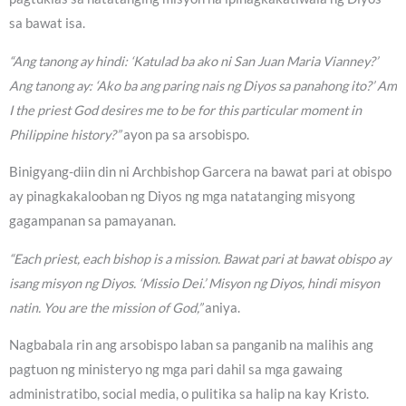
sa bawat isa.
“Ang tanong ay hindi: ‘Katulad ba ako ni San Juan Maria Vianney?’
Ang tanong ay: ‘Ako ba ang paring nais ng Diyos sa panahong ito?’ Am
I the priest God desires me to be for this particular moment in
Philippine history?”
ayon pa sa arsobispo.
Binigyang-diin din ni Archbishop Garcera na bawat pari at obispo
ay pinagkakalooban ng Diyos ng mga natatanging misyong
gagampanan sa pamayanan.
“Each priest, each bishop is a mission. Bawat pari at bawat obispo ay
isang misyon ng Diyos. ‘Missio Dei.’ Misyon ng Diyos, hindi misyon
natin. You are the mission of God,”
aniya.
Nagbabala rin ang arsobispo laban sa panganib na malihis ang
pagtuon ng ministeryo ng mga pari dahil sa mga gawaing
administratibo, social media, o pulitika sa halip na kay Kristo.