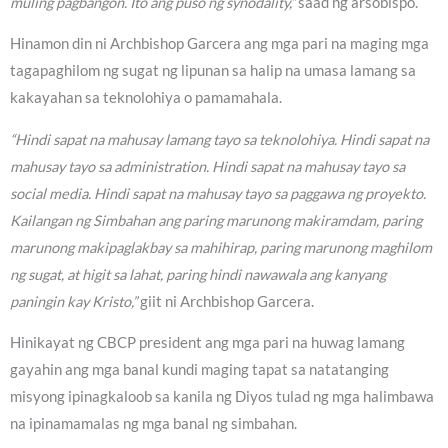
muling pagbangon. Ito ang puso ng synodality,”
saad ng arsobispo.
Hinamon din ni Archbishop Garcera ang mga pari na maging mga
tagapaghilom ng sugat ng lipunan sa halip na umasa lamang sa
kakayahan sa teknolohiya o pamamahala.
“Hindi sapat na mahusay lamang tayo sa teknolohiya. Hindi sapat na
mahusay tayo sa administration. Hindi sapat na mahusay tayo sa
social media. Hindi sapat na mahusay tayo sa paggawa ng proyekto.
Kailangan ng Simbahan ang paring marunong makiramdam, paring
marunong makipaglakbay sa mahihirap, paring marunong maghilom
ng sugat, at higit sa lahat, paring hindi nawawala ang kanyang
paningin kay Kristo,”
giit ni Archbishop Garcera.
Hinikayat ng CBCP president ang mga pari na huwag lamang
gayahin ang mga banal kundi maging tapat sa natatanging
misyong ipinagkaloob sa kanila ng Diyos tulad ng mga halimbawa
na ipinamamalas ng mga banal ng simbahan.