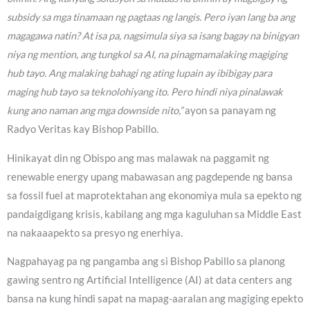
subsidy sa mga tinamaan ng pagtaas ng langis. Pero iyan lang ba ang
magagawa natin? At isa pa, nagsimula siya sa isang bagay na binigyan
niya ng mention, ang tungkol sa AI, na pinagmamalaking magiging
hub tayo. Ang malaking bahagi ng ating lupain ay ibibigay para
maging hub tayo sa teknolohiyang ito. Pero hindi niya pinalawak
kung ano naman ang mga downside nito,”
ayon sa panayam ng
Radyo Veritas kay Bishop Pabillo.
Hinikayat din ng Obispo ang mas malawak na paggamit ng
renewable energy upang mabawasan ang pagdepende ng bansa
sa fossil fuel at maprotektahan ang ekonomiya mula sa epekto ng
pandaigdigang krisis, kabilang ang mga kaguluhan sa Middle East
na nakaaapekto sa presyo ng enerhiya.
Nagpahayag pa ng pangamba ang si Bishop Pabillo sa planong
gawing sentro ng Artificial Intelligence (AI) at data centers ang
bansa na kung hindi sapat na mapag-aaralan ang magiging epekto