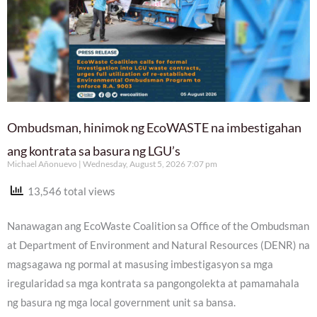
Ombudsman, hinimok ng EcoWASTE na imbestigahan
ang kontrata sa basura ng LGU’s
Michael Añonuevo
Wednesday, August 5, 2026 7:07 pm
13,546 total views
Nanawagan ang EcoWaste Coalition sa Office of the Ombudsman
at Department of Environment and Natural Resources (DENR) na
magsagawa ng pormal at masusing imbestigasyon sa mga
iregularidad sa mga kontrata sa pangongolekta at pamamahala
ng basura ng mga local government unit sa bansa.