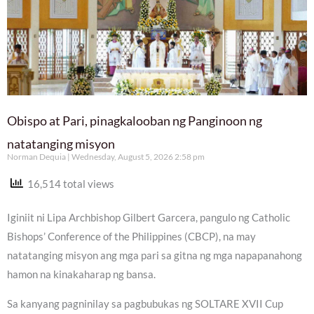
Obispo at Pari, pinagkalooban ng Panginoon ng
natatanging misyon
Norman Dequia
Wednesday, August 5, 2026 2:58 pm
16,514 total views
Iginiit ni Lipa Archbishop Gilbert Garcera, pangulo ng Catholic
Bishops’ Conference of the Philippines (CBCP), na may
natatanging misyon ang mga pari sa gitna ng mga napapanahong
hamon na kinakaharap ng bansa.
Sa kanyang pagninilay sa pagbubukas ng SOLTARE XVII Cup