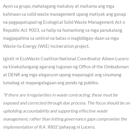
Ayon sa grupo, mahalagang matukoy at maitama ang mga
kahinaan sa solid waste management upang matiyak ang ganap
na pagpapatupad ng Ecological Solid Waste Management Act o
Republic Act 9003, sa halip na humantong sa mga panukalang
magpapahina sa umiiral na batas o magbibigay-daan sa mga
Waste-to-Energy (WtE) incineration project.
Iginiit ni EcoWaste Coalition National Coordinator Aileen Lucero
na kinakailangang agarang tugunan ng Office of the Ombudsman
at DENR ang mga alegasyon upang mapanagot ang sinumang
lumabag at mapangalagaan ang pondo ng publiko.
“If there are irregularities in waste contracting, these must be
exposed and corrected through due process. The focus should be on
upholding accountability and supporting effective waste
management, rather than letting governance gaps compromise the
implementation of R.A. 9003,”
pahayag ni Lucero.