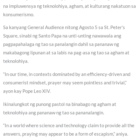
na impluwensya ng teknolohiya, agham, at kulturang nakatuon sa
konsumerismo.
Sa kanyang General Audience nitong Agosto 5 sa St. Peter’s
Square, sinabi ng Santo Papa na unti-unting nawawala ang
pagpapahalaga ng tao sa panalangin dahil sa pananaw ng
makabagong lipunan at sa labis na pag-asa ng tao sa agham at
teknolohiya.
“In our time, in contexts dominated by an efficiency-driven and
consumerist mindset, prayer may seem pointless and trivial,”
ayon kay Pope Leo XIV.
Ikinalungkot ng punong pastol na binabago ng agham at
teknolohiya ang pananaw ng tao sa pananalangin.
“In a world where science and technology claim to provide all the
answers, praying may appear to be a form of escapism,” aniya.