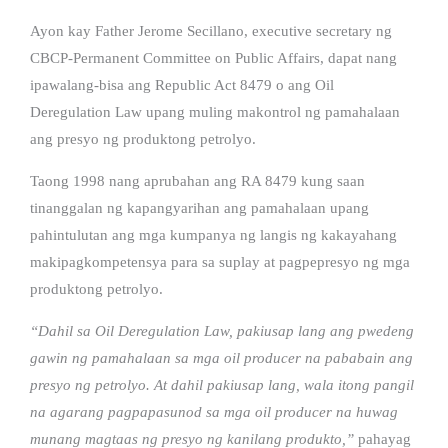
Ayon kay Father Jerome Secillano, executive secretary ng
CBCP-Permanent Committee on Public Affairs, dapat nang
ipawalang-bisa ang Republic Act 8479 o ang Oil
Deregulation Law upang muling makontrol ng pamahalaan
ang presyo ng produktong petrolyo.
Taong 1998 nang aprubahan ang RA 8479 kung saan
tinanggalan ng kapangyarihan ang pamahalaan upang
pahintulutan ang mga kumpanya ng langis ng kakayahang
makipagkompetensya para sa suplay at pagpepresyo ng mga
produktong petrolyo.
“Dahil sa Oil Deregulation Law, pakiusap lang ang pwedeng
gawin ng pamahalaan sa mga oil producer na pababain ang
presyo ng petrolyo. At dahil pakiusap lang, wala itong pangil
na agarang pagpapasunod sa mga oil producer na huwag
munang magtaas ng presyo ng kanilang produkto,”
pahayag