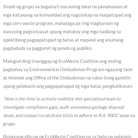
Sinabi ng grupo na bagama’t maraming lokal na pamahalaan at
mga katuwang na komunidad ang nagsisikap na maipatupad ang
mga zero waste program, mahalaga pa ring magkaroon ng
masusing pagsisiyasat upang matukoy ang mga hadlang sa
epektibong pagpapatupad ng batas at mapawi ang anumang
pagdududa sa paggamit ng pondo ng publiko.
Malugod ding tinanggap ng EcoWaste Coalition ang muling
pagbuhay sa Environmental Ombudsman Program ngayong taon
at hinimok ang Office of the Ombudsman na lubos itong gamitin
upang palakasin ang pagpapatupad ng mga batas pangkalikasan.
“Now is the time to actively mobilize this specialized team to
investigate compliance gaps, audit anomalous garbage disposal
deals, and compel recalcitrant LGUs to adhere to R.A. 9003,”
ayon sa
grupo.
Binigyang-diin pa ng EcoWaste Coalition na sa halip na pahinain