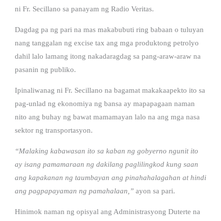
ni Fr. Secillano sa panayam ng Radio Veritas.
Dagdag pa ng pari na mas makabubuti ring babaan o tuluyan
nang tanggalan ng excise tax ang mga produktong petrolyo
dahil lalo lamang itong nakadaragdag sa pang-araw-araw na
pasanin ng publiko.
Ipinaliwanag ni Fr. Secillano na bagamat makakaapekto ito sa
pag-unlad ng ekonomiya ng bansa ay mapapagaan naman
nito ang buhay ng bawat mamamayan lalo na ang mga nasa
sektor ng transportasyon.
“Malaking kabawasan ito sa kaban ng gobyerno ngunit ito
ay isang pamamaraan ng dakilang paglilingkod kung saan
ang kapakanan ng taumbayan ang pinahahalagahan at hindi
ang pagpapayaman ng pamahalaan,”
ayon sa pari.
Hinimok naman ng opisyal ang Administrasyong Duterte na