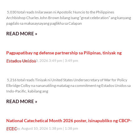
5,030 total reads
5,030 total reads Inilarawan ni Apostolic Nuncio to the Philippines
Archbishop Charles John Brown bilang isang “great celebration” ang kanyang
pagdalo sa makasaysayang paglikha sa Calapan
READ MORE »
Pagpapatibay ng defense partnership sa Pilipinas, tiniyak ng
Estados Unidos
Monday, August 10, 2026 3:49 pm
3:49 pm
5,216 total reads
5,216 total reads Tiniyak ni United States Undersecretary of War for Policy
Elbridge Colby na nananatiling matatag na commitment ng Estados Unidos sa
Indo-Pacific, kabilang ang
READ MORE »
National Catechetical Month 2026 poster, isinapubliko ng CBCP-
ECEC
Monday, August 10, 2026 1:38 pm
1:38 pm