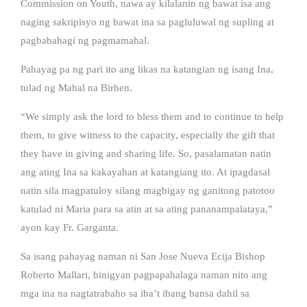
Commission on Youth, nawa ay kilalanin ng bawat isa ang
naging sakripisyo ng bawat ina sa pagluluwal ng supling at
pagbabahagi ng pagmamahal.
Pahayag pa ng pari ito ang likas na katangian ng isang Ina,
tulad ng Mahal na Birhen.
“We simply ask the lord to bless them and to continue to help
them, to give witness to the capacity, especially the gift that
they have in giving and sharing life. So, pasalamatan natin
ang ating Ina sa kakayahan at katangiang ito. At ipagdasal
natin sila magpatuloy silang magbigay ng ganitong patotoo
katulad ni Maria para sa atin at sa ating pananampalataya,”
ayon kay Fr. Garganta.
Sa isang pahayag naman ni San Jose Nueva Ecija Bishop
Roberto Mallari, binigyan pagpapahalaga naman nito ang
mga ina na nagtatrabaho sa iba’t ibang bansa dahil sa