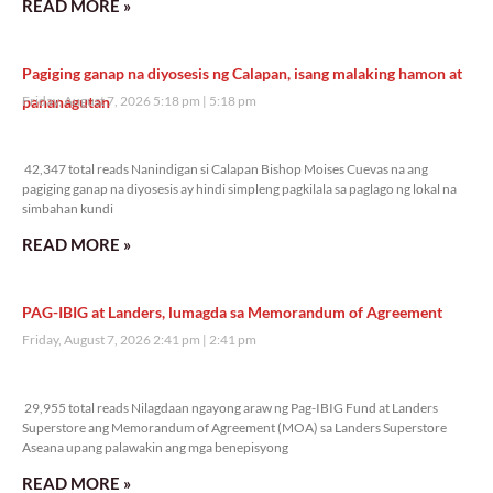
READ MORE »
Pagiging ganap na diyosesis ng Calapan, isang malaking hamon at
pananagutan
Friday, August 7, 2026 5:18 pm
5:18 pm
42,347 total reads
42,347 total reads Nanindigan si Calapan Bishop Moises Cuevas na ang
pagiging ganap na diyosesis ay hindi simpleng pagkilala sa paglago ng lokal na
simbahan kundi
READ MORE »
PAG-IBIG at Landers, lumagda sa Memorandum of Agreement
Friday, August 7, 2026 2:41 pm
2:41 pm
29,955 total reads
29,955 total reads Nilagdaan ngayong araw ng Pag-IBIG Fund at Landers
Superstore ang Memorandum of Agreement (MOA) sa Landers Superstore
Aseana upang palawakin ang mga benepisyong
READ MORE »