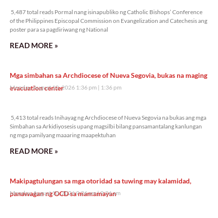
5,487 total reads
5,487 total reads Pormal nang isinapubliko ng Catholic Bishops’ Conference
of the Philippines Episcopal Commission on Evangelization and Catechesis ang
poster para sa pagdiriwang ng National
READ MORE »
Mga simbahan sa Archdiocese of Nueva Segovia, bukas na maging
evacuation center
Monday, August 10, 2026 1:36 pm
1:36 pm
5,413 total reads
5,413 total reads Inihayag ng Archdiocese of Nueva Segovia na bukas ang mga
Simbahan sa Arkidiyosesis upang magsilbi bilang pansamantalang kanlungan
ng mga pamilyang maaaring maapektuhan
READ MORE »
Makipagtulungan sa mga otoridad sa tuwing may kalamidad,
panawagan ng OCD sa mamamayan
Monday, August 10, 2026 9:26 am
9:26 am
9,143 total reads