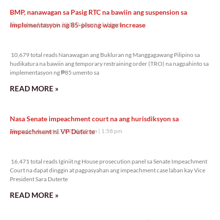
BMP, nanawagan sa Pasig RTC na bawiin ang suspension sa
implementasyon ng 85-pisong wage increase
Thursday, August 6, 2026 2:18 pm
2:18 pm
10,679 total reads
10,679 total reads Nanawagan ang Bukluran ng Manggagawang Pilipino sa
hudikatura na bawiin ang temporary restraining order (TRO) na nagpahinto sa
implementasyon ng ₱85 umento sa
READ MORE »
Nasa Senate impeachment court na ang hurisdiksyon sa
impeachment ni VP Duterte
Thursday, August 6, 2026 1:58 pm
1:58 pm
16,471 total reads
16,471 total reads Iginiit ng House prosecution panel sa Senate Impeachment
Court na dapat dinggin at pagpasyahan ang impeachment case laban kay Vice
President Sara Duterte
READ MORE »