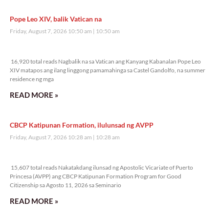
Pope Leo XIV, balik Vatican na
Friday, August 7, 2026 10:50 am
10:50 am
16,920 total reads
16,920 total reads Nagbalik na sa Vatican ang Kanyang Kabanalan Pope Leo
XIV matapos ang ilang linggong pamamahinga sa Castel Gandolfo, na summer
residence ng mga
READ MORE »
CBCP Katipunan Formation, ilulunsad ng AVPP
Friday, August 7, 2026 10:28 am
10:28 am
15,607 total reads
15,607 total reads Nakatakdang ilunsad ng Apostolic Vicariate of Puerto
Princesa (AVPP) ang CBCP Katipunan Formation Program for Good
Citizenship sa Agosto 11, 2026 sa Seminario
READ MORE »