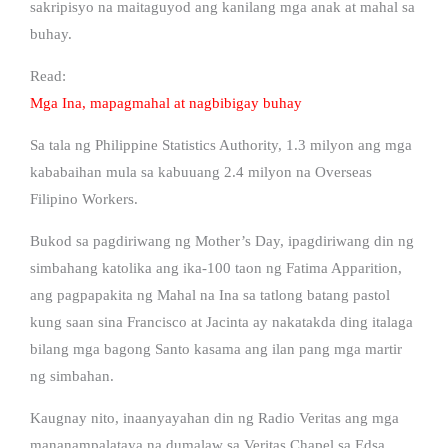
sakripisyo na maitaguyod ang kanilang mga anak at mahal sa
buhay.
Read:
Mga Ina, mapagmahal at nagbibigay buhay
Sa tala ng Philippine Statistics Authority, 1.3 milyon ang mga
kababaihan mula sa kabuuang 2.4 milyon na Overseas
Filipino Workers.
Bukod sa pagdiriwang ng Mother’s Day, ipagdiriwang din ng
simbahang katolika ang ika-100 taon ng Fatima Apparition,
ang pagpapakita ng Mahal na Ina sa tatlong batang pastol
kung saan sina Francisco at Jacinta ay nakatakda ding italaga
bilang mga bagong Santo kasama ang ilan pang mga martir
ng simbahan.
Kaugnay nito, inaanyayahan din ng Radio Veritas ang mga
mananampalataya na dumalaw sa Veritas Chapel sa Edsa,