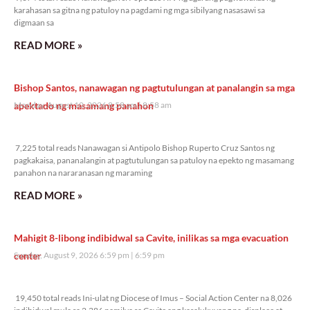
karahasan sa gitna ng patuloy na pagdami ng mga sibilyang nasasawi sa
digmaan sa
READ MORE »
Bishop Santos, nanawagan ng pagtutulungan at panalangin sa mga
apektado ng masamang panahon
Monday, August 10, 2026 8:58 am
8:58 am
7,225 total reads
7,225 total reads Nanawagan si Antipolo Bishop Ruperto Cruz Santos ng
pagkakaisa, pananalangin at pagtutulungan sa patuloy na epekto ng masamang
panahon na nararanasan ng maraming
READ MORE »
Mahigit 8-libong indibidwal sa Cavite, inilikas sa mga evacuation
center
Sunday, August 9, 2026 6:59 pm
6:59 pm
19,450 total reads
19,450 total reads Ini-ulat ng Diocese of Imus – Social Action Center na 8,026