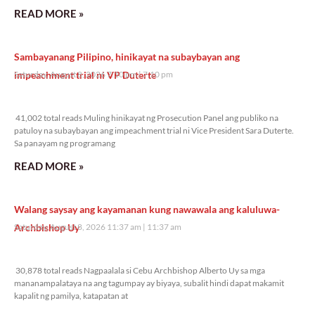
READ MORE »
Sambayanang Pilipino, hinikayat na subaybayan ang
impeachment trial ni VP Duterte
Saturday, August 8, 2026 7:10 pm
7:10 pm
41,002 total reads
41,002 total reads Muling hinikayat ng Prosecution Panel ang publiko na
patuloy na subaybayan ang impeachment trial ni Vice President Sara Duterte.
Sa panayam ng programang
READ MORE »
Walang saysay ang kayamanan kung nawawala ang kaluluwa-
Archbishop Uy
Saturday, August 8, 2026 11:37 am
11:37 am
30,878 total reads
30,878 total reads Nagpaalala si Cebu Archbishop Alberto Uy sa mga
mananampalataya na ang tagumpay ay biyaya, subalit hindi dapat makamit
kapalit ng pamilya, katapatan at