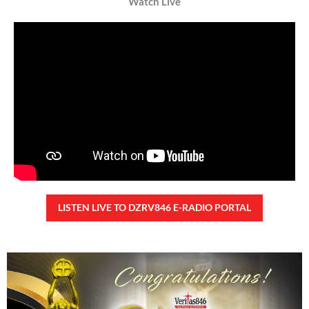
Kanino natututo ang mga bata?
Monday, August 10, 2026 7:00 am
7:00 am
24,553 total reads
24,553 total reads Mga Kapanalig, ikinalulungkot ng Malacañang ang insidente
ng pangungutya ng ilang estudyante kay Pangulong Bongbong Marcos Jr
noong bumisita siya sa Davao City
READ MORE »
TUNAY NA KALAGAYAN NG BANSA
Saturday, August 8, 2026 7:00 am
7:00 am
79,438 total reads
79,438 total reads Kapanalig, sa ikalimang SONA ng Pangulong Ferdinand
Marcos Jr., idinetalye nito ang maraming accomplishment ng administrasyon.
Pero, nakalimutan ni PBBM na i-ulat sa
READ MORE »