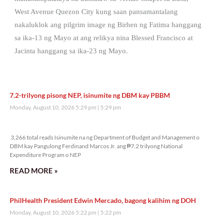
West Avenue Quezon City kung saan pansamantalang
nakaluklok ang pilgrim image ng Birhen ng Fatima hanggang
sa ika-13 ng Mayo at ang relikya nina Blessed Francisco at
Jacinta hanggang sa ika-23 ng Mayo.
7.2-trilyong pisong NEP, isinumite ng DBM kay PBBM
Monday, August 10, 2026 5:29 pm
5:29 pm
3,266 total reads
3,266 total reads Isinumite na ng Department of Budget and Management o
DBM kay Pangulong Ferdinand Marcos Jr. ang ₱7.2 trilyong National
Expenditure Program o NEP
READ MORE »
PhilHealth President Edwin Mercado, bagong kalihim ng DOH
Monday, August 10, 2026 5:22 pm
5:22 pm