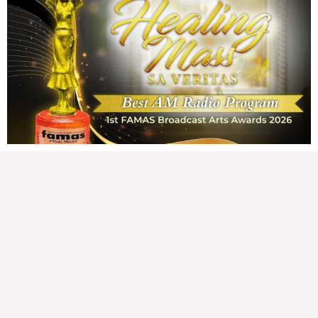
CONFIDENTIAL FUND
Friday, August 7, 2026 7:00 am
7:00 am
143,119 total reads
143,119 total reads Kapanalig, sa impeachment trial ni Vice President Sara
Duterte, naging malinaw sa madlang bayan na ang “confidential fund” ay isang
public fund o
READ MORE »
Karapatan sa disenteng tahanan
Wednesday, August 5, 2026 7:00 am
7:00 am
211,534 total reads
211,534 total reads Mga Kapanalig, karapatan ng bawat tao ang magkaroon ng
disenteng tahanan. Para masabing disente, dapat itong sapat, ligtas, may
seguridad, at nagbibigay-daan sa
READ MORE »
Hindi nakatutuwang biro