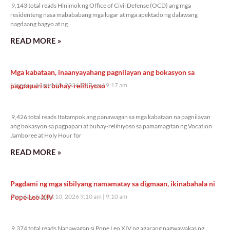
9,143 total reads Hinimok ng Office of Civil Defense (OCD) ang mga
residenteng nasa mabababang mga lugar at mga apektado ng dalawang
nagdaang bagyo at ng
READ MORE »
Mga kabataan, inaanyayahang pagnilayan ang bokasyon sa
pagpapari at buhay-relihiyoso
Monday, August 10, 2026 9:17 am
9:17 am
9,426 total reads
9,426 total reads Itatampok ang panawagan sa mga kabataan na pagnilayan
ang bokasyon sa pagpapari at buhay-relihiyoso sa pamamagitan ng Vocation
Jamboree at Holy Hour for
READ MORE »
Pagdami ng mga sibilyang namamatay sa digmaan, ikinabahala ni
Pope Leo XIV
Monday, August 10, 2026 9:10 am
9:10 am
9,374 total reads
9,374 total reads Nanawagan si Pope Leo XIV ng agarang pagwawakas ng