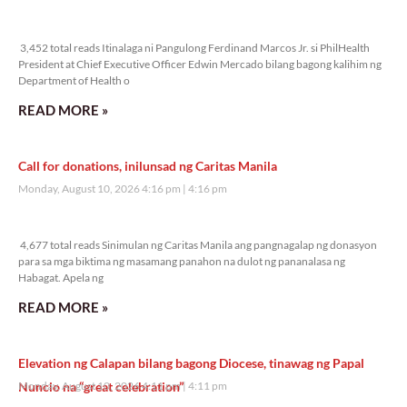
3,452 total reads
3,452 total reads Itinalaga ni Pangulong Ferdinand Marcos Jr. si PhilHealth
President at Chief Executive Officer Edwin Mercado bilang bagong kalihim ng
Department of Health o
READ MORE »
Call for donations, inilunsad ng Caritas Manila
Monday, August 10, 2026 4:16 pm
4:16 pm
4,677 total reads
4,677 total reads Sinimulan ng Caritas Manila ang pangnagalap ng donasyon
para sa mga biktima ng masamang panahon na dulot ng pananalasa ng
Habagat. Apela ng
READ MORE »
Elevation ng Calapan bilang bagong Diocese, tinawag ng Papal
Nuncio na “great celebration”
Monday, August 10, 2026 4:11 pm
4:11 pm