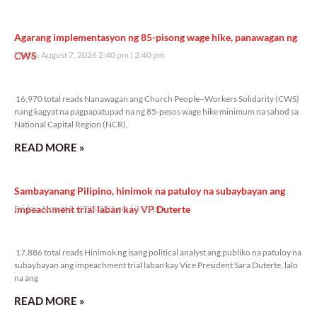
Agarang implementasyon ng 85-pisong wage hike, panawagan ng
CWS
Friday, August 7, 2026 2:40 pm
2:40 pm
16,970 total reads
16,970 total reads Nanawagan ang Church People–Workers Solidarity (CWS)
nang kagyat na pagpapatupad na ng 85-pesos wage hike minimum na sahod sa
National Capital Region (NCR),
READ MORE »
Sambayanang Pilipino, hinimok na patuloy na subaybayan ang
impeachment trial laban kay VP Duterte
Friday, August 7, 2026 2:01 pm
2:01 pm
17,886 total reads
17,886 total reads Hinimok ng isang political analyst ang publiko na patuloy na
subaybayan ang impeachment trial laban kay Vice President Sara Duterte, lalo
na ang
READ MORE »