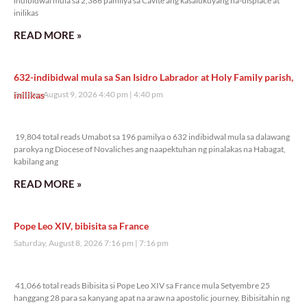
indibidwal mula sa 2,386 pamilya sa Cavite ang kasalukuyang na-displace at
inilikas
READ MORE »
632-indibidwal mula sa San Isidro Labrador at Holy Family parish,
inilikas
Sunday, August 9, 2026 4:40 pm
4:40 pm
19,804 total reads
19,804 total reads Umabot sa 196 pamilya o 632 indibidwal mula sa dalawang
parokya ng Diocese of Novaliches ang naapektuhan ng pinalakas na Habagat,
kabilang ang
READ MORE »
Pope Leo XIV, bibisita sa France
Saturday, August 8, 2026 7:16 pm
7:16 pm
41,066 total reads
41,066 total reads Bibisita si Pope Leo XIV sa France mula Setyembre 25
hanggang 28 para sa kanyang apat na araw na apostolic journey. Bibisitahin ng