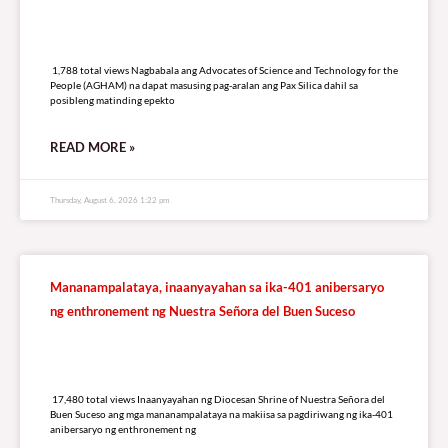
1,788 total views
1,788 total views Nagbabala ang Advocates of Science and Technology for the
People (AGHAM) na dapat masusing pag-aralan ang Pax Silica dahil sa
posibleng matinding epekto
READ MORE »
Thursday, August 6, 2026 1:22 pm
Mananampalataya, inaanyayahan sa ika-401 anibersaryo
ng enthronement ng Nuestra Señora del Buen Suceso
17,480 total views
17,480 total views Inaanyayahan ng Diocesan Shrine of Nuestra Señora del
Buen Suceso ang mga mananampalataya na makiisa sa pagdiriwang ng ika-401
anibersaryo ng enthronement ng