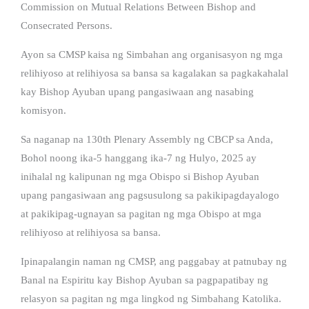
Commission on Mutual Relations Between Bishop and
Consecrated Persons.
Ayon sa CMSP kaisa ng Simbahan ang organisasyon ng mga
relihiyoso at relihiyosa sa bansa sa kagalakan sa pagkakahalal
kay Bishop Ayuban upang pangasiwaan ang nasabing
komisyon.
Sa naganap na 130th Plenary Assembly ng CBCP sa Anda,
Bohol noong ika-5 hanggang ika-7 ng Hulyo, 2025 ay
inihalal ng kalipunan ng mga Obispo si Bishop Ayuban
upang pangasiwaan ang pagsusulong sa pakikipagdayalogo
at pakikipag-ugnayan sa pagitan ng mga Obispo at mga
relihiyoso at relihiyosa sa bansa.
Ipinapalangin naman ng CMSP, ang paggabay at patnubay ng
Banal na Espiritu kay Bishop Ayuban sa pagpapatibay ng
relasyon sa pagitan ng mga lingkod ng Simbahang Katolika.