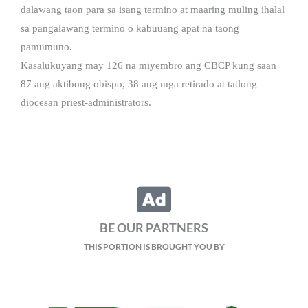
dalawang taon para sa isang termino at maaring muling ihalal
sa pangalawang termino o kabuuang apat na taong
pamumuno.
Kasalukuyang may 126 na miyembro ang CBCP kung saan
87 ang aktibong obispo, 38 ang mga retirado at tatlong
diocesan priest-administrators.
BE OUR PARTNERS
THIS PORTION IS BROUGHT YOU BY