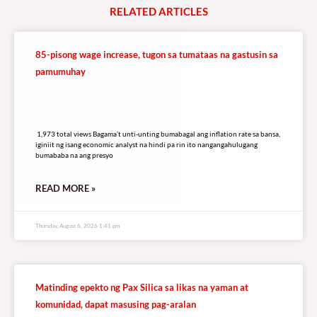
RELATED
A
R
T
I
C
L
E
S
85-pisong wage increase, tugon sa tumataas na gastusin sa
pamumuhay
1,973 total views
1,973 total views Bagama’t unti-unting bumabagal ang inflation rate sa bansa,
iginiit ng isang economic analyst na hindi pa rin ito nangangahulugang
bumababa na ang presyo
READ MORE »
Thursday, August 6, 2026 1:41 pm
Matinding epekto ng Pax Silica sa likas na yaman at
komunidad, dapat masusing pag-aralan