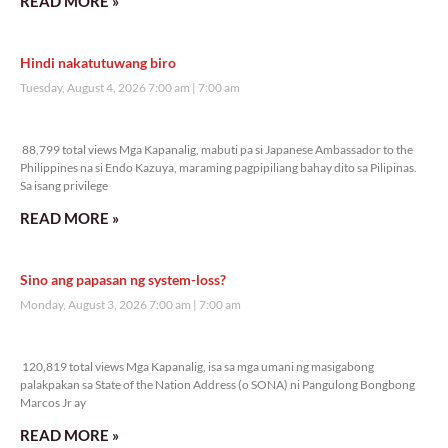
READ MORE »
Hindi nakatutuwang biro
Tuesday, August 4, 2026 7:00 am
7:00 am
88,799 total views
88,799 total views Mga Kapanalig, mabuti pa si Japanese Ambassador to the
Philippines na si Endo Kazuya, maraming pagpipiliang bahay dito sa Pilipinas.
Sa isang privilege
READ MORE »
Sino ang papasan ng system-loss?
Monday, August 3, 2026 7:00 am
7:00 am
120,819 total views
120,819 total views Mga Kapanalig, isa sa mga umani ng masigabong
palakpakan sa State of the Nation Address (o SONA) ni Pangulong Bongbong
Marcos Jr ay
READ MORE »