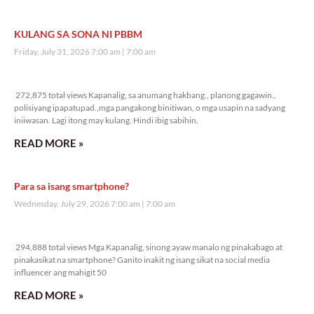
KULANG SA SONA NI PBBM
Friday, July 31, 2026 7:00 am
7:00 am
272,875 total views
272,875 total views Kapanalig, sa anumang hakbang., planong gagawin.,
polisiyang ipapatupad.,mga pangakong binitiwan, o mga usapin na sadyang
iniiwasan. Lagi itong may kulang. Hindi ibig sabihin,
READ MORE »
Para sa isang smartphone?
Wednesday, July 29, 2026 7:00 am
7:00 am
294,888 total views
294,888 total views Mga Kapanalig, sinong ayaw manalo ng pinakabago at
pinakasikat na smartphone? Ganito inakit ng isang sikat na social media
influencer ang mahigit 50
READ MORE »