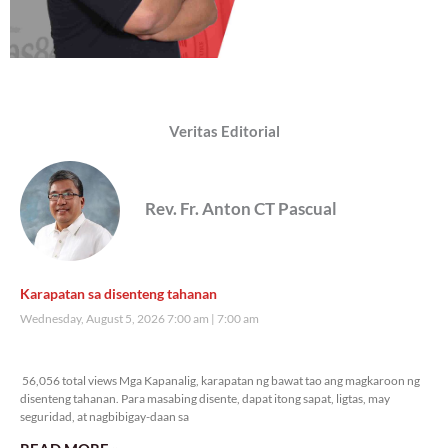
Veritas Editorial
Rev. Fr. Anton CT Pascual
Karapatan sa disenteng tahanan
Wednesday, August 5, 2026 7:00 am
7:00 am
56,056 total views
56,056 total views Mga Kapanalig, karapatan ng bawat tao ang magkaroon ng
disenteng tahanan. Para masabing disente, dapat itong sapat, ligtas, may
seguridad, at nagbibigay-daan sa