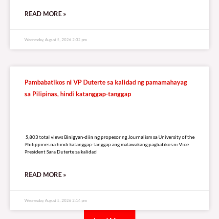
READ MORE »
Wednesday, August 5, 2026 2:32 pm
Pambabatikos ni VP Duterte sa kalidad ng pamamahayag
sa Pilipinas, hindi katanggap-tanggap
5,803 total views
5,803 total views Binigyan-diin ng propesor ng Journalism sa University of the
Philippines na hindi katanggap-tanggap ang malawakang pagbatikos ni Vice
President Sara Duterte sa kalidad
READ MORE »
Wednesday, August 5, 2026 2:14 pm