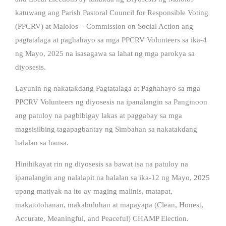
katuwang ang Parish Pastoral Council for Responsible Voting
(PPCRV) at Malolos – Commission on Social Action ang
pagtatalaga at paghahayo sa mga PPCRV Volunteers sa ika-4
ng Mayo, 2025 na isasagawa sa lahat ng mga parokya sa
diyosesis.
Layunin ng nakatakdang Pagtatalaga at Paghahayo sa mga
PPCRV Volunteers ng diyosesis na ipanalangin sa Panginoon
ang patuloy na pagbibigay lakas at paggabay sa mga
magsisilbing tagapagbantay ng Simbahan sa nakatakdang
halalan sa bansa.
Hinihikayat rin ng diyosesis sa bawat isa na patuloy na
ipanalangin ang nalalapit na halalan sa ika-12 ng Mayo, 2025
upang matiyak na ito ay maging malinis, matapat,
makatotohanan, makabuluhan at mapayapa (Clean, Honest,
Accurate, Meaningful, and Peaceful) CHAMP Election.