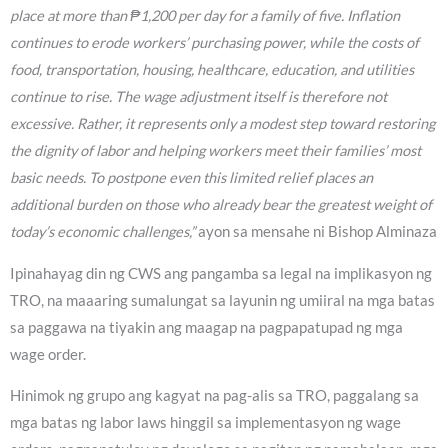
place at more than ₱1,200 per day for a family of five. Inflation
continues to erode workers’ purchasing power, while the costs of
food, transportation, housing, healthcare, education, and utilities
continue to rise. The wage adjustment itself is therefore not
excessive. Rather, it represents only a modest step toward restoring
the dignity of labor and helping workers meet their families’ most
basic needs. To postpone even this limited relief places an
additional burden on those who already bear the greatest weight of
today’s economic challenges,”
ayon sa mensahe ni Bishop Alminaza
Ipinahayag din ng CWS ang pangamba sa legal na implikasyon ng
TRO, na maaaring sumalungat sa layunin ng umiiral na mga batas
sa paggawa na tiyakin ang maagap na pagpapatupad ng mga
wage order.
Hinimok ng grupo ang kagyat na pag-alis sa TRO, paggalang sa
mga batas ng labor laws hinggil sa implementasyon ng wage