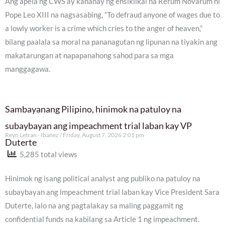
Ang apela ng CWS ay kahanay ng ensiklikal na Rerum Novarum ni
Pope Leo XIII na nagsasabing, “To defraud anyone of wages due to
a lowly worker is a crime which cries to the anger of heaven,”
bilang paalala sa moral na pananagutan ng lipunan na tiyakin ang
makatarungan at napapanahong sahod para sa mga
manggagawa.
Sambayanang Pilipino, hinimok na patuloy na
subaybayan ang impeachment trial laban kay VP
Reyn Letran - Ibañez
Friday, August 7, 2026 2:01 pm
Duterte
5,285 total views
Hinimok ng isang political analyst ang publiko na patuloy na
subaybayan ang impeachment trial laban kay Vice President Sara
Duterte, lalo na ang pagtalakay sa maling paggamit ng
confidential funds na kabilang sa Article 1 ng impeachment.