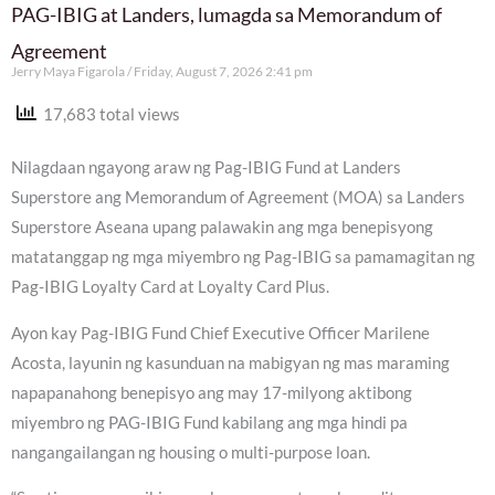
PAG-IBIG at Landers, lumagda sa Memorandum of
Agreement
Jerry Maya Figarola
Friday, August 7, 2026 2:41 pm
17,683 total views
Nilagdaan ngayong araw ng Pag-IBIG Fund at Landers
Superstore ang Memorandum of Agreement (MOA) sa Landers
Superstore Aseana upang palawakin ang mga benepisyong
matatanggap ng mga miyembro ng Pag-IBIG sa pamamagitan ng
Pag-IBIG Loyalty Card at Loyalty Card Plus.
Ayon kay Pag-IBIG Fund Chief Executive Officer Marilene
Acosta, layunin ng kasunduan na mabigyan ng mas maraming
napapanahong benepisyo ang may 17-milyong aktibong
miyembro ng PAG-IBIG Fund kabilang ang mga hindi pa
nangangailangan ng housing o multi-purpose loan.