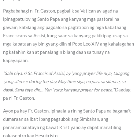
Pagbabahagi ni Fr. Gaston, pagbalik sa Vatican ay agad na
ipinagpatuloy ng Santo Papa ang kanyang mga pastoral na
gawain, kabilang ang pagdalo sa pagtitipon ng mga kabataang
Franciscans sa Assisi, kung saan sa kanyang pakikipag-usap sa
mga kabataan ay binigyang-diin ni Pope Leo XIV ang kahalagahan
ng katahimikan at panalangin bilang daan sa tunay na
kapayapaan.
“Sabi niya, si St. Francis of Assisi, ay ‘yung prayer life niya, talagang
‘yung silence during the day. May time siya, na para sa silence, sa
dasal. Sana tayo din… Yan ‘yung kanyang prayer for peace.”
Dagdag
pa ni Fr. Gaston.
Ayon pa kay Fr. Gaston, ipinaalala rin ng Santo Papa na bagama’t
dumaraan sa iba’t ibang pagsubok ang Simbahan, ang
pananampalataya ng bawat Kristiyano ay dapat manatiling
nakasentro kay Hesukristo.