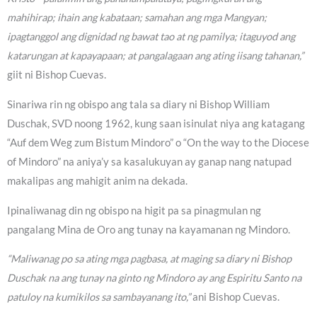
mahihirap; ihain ang kabataan; samahan ang mga Mangyan;
ipagtanggol ang dignidad ng bawat tao at ng pamilya; itaguyod ang
katarungan at kapayapaan; at pangalagaan ang ating iisang tahanan,”
giit ni Bishop Cuevas.
Sinariwa rin ng obispo ang tala sa diary ni Bishop William
Duschak, SVD noong 1962, kung saan isinulat niya ang katagang
“Auf dem Weg zum Bistum Mindoro” o “On the way to the Diocese
of Mindoro” na aniya’y sa kasalukuyan ay ganap nang natupad
makalipas ang mahigit anim na dekada.
Ipinaliwanag din ng obispo na higit pa sa pinagmulan ng
pangalang Mina de Oro ang tunay na kayamanan ng Mindoro.
“Maliwanag po sa ating mga pagbasa, at maging sa diary ni Bishop
Duschak na ang tunay na ginto ng Mindoro ay ang Espiritu Santo na
patuloy na kumikilos sa sambayanang ito,”
ani Bishop Cuevas.