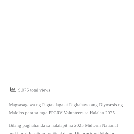
9,075 total views
Magsasagawa ng Pagtatalaga at Paghahayo ang Diyosesis ng
Malolos para sa mga PPCRV Volunteers sa Halalan 2025.
Bilang paghahanda sa nalalapit na 2025 Midterm National
and Local Elections ay itinakda ng Diyosesis ng Malolos