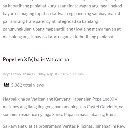
sa kabutihang panlahat kung saan tinatawagan ang mga lingkod-
bayan na maging tapat na katiwala ng pondo ng sambayanan at
pairalin ang transparency at integridad sa kanilang
panunungkulan, upang mapanatili ang tiwala ng mamamayan at
maisulong ang tunay na katarungan at kabutihang panlahat.
Pope Leo XIV, balik Vatican na
Reyn Letran - Ibañez
Friday, August 7, 2026 10:50 am
5,382 total views
Nagbalik na sa Vatican ang Kanyang Kabanalan Pope Leo XIV
matapos ang ilang linggong pamamahinga sa Castel Gandolfo, na
summer residence ng mga Santo Papa na nasa labas ng Roma.
Sa kanyang ulat sa programang Veritas Pilipinas, ibinahagi ni Rev.