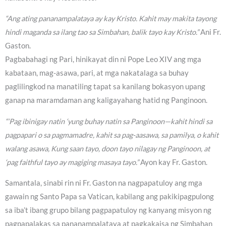
“Ang ating pananampalataya ay kay Kristo. Kahit may makita tayong
hindi maganda sa ilang tao sa Simbahan, balik tayo kay Kristo.”
Ani Fr.
Gaston.
Pagbabahagi ng Pari, hinikayat din ni Pope Leo XIV ang mga
kabataan, mag-asawa, pari, at mga nakatalaga sa buhay
paglilingkod na manatiling tapat sa kanilang bokasyon upang
ganap na maramdaman ang kaligayahang hatid ng Panginoon.
“‘Pag ibinigay natin ‘yung buhay natin sa Panginoon—kahit hindi sa
pagpapari o sa pagmamadre, kahit sa pag-aasawa, sa pamilya, o kahit
walang asawa, Kung saan tayo, doon tayo nilagay ng Panginoon, at
‘pag faithful tayo ay magiging masaya tayo.”
Ayon kay Fr. Gaston.
Samantala, sinabi rin ni Fr. Gaston na nagpapatuloy ang mga
gawain ng Santo Papa sa Vatican, kabilang ang pakikipagpulong
sa iba’t ibang grupo bilang pagpapatuloy ng kanyang misyon ng
pagpapalakas sa pananampalataya at pagkakaisa ng Simbahan