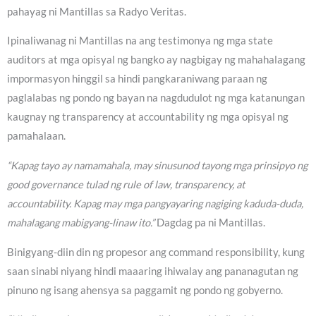
pahayag ni Mantillas sa Radyo Veritas.
Ipinaliwanag ni Mantillas na ang testimonya ng mga state
auditors at mga opisyal ng bangko ay nagbigay ng mahahalagang
impormasyon hinggil sa hindi pangkaraniwang paraan ng
paglalabas ng pondo ng bayan na nagdudulot ng mga katanungan
kaugnay ng transparency at accountability ng mga opisyal ng
pamahalaan.
“Kapag tayo ay namamahala, may sinusunod tayong mga prinsipyo ng
good governance tulad ng rule of law, transparency, at
accountability. Kapag may mga pangyayaring nagiging kaduda-duda,
mahalagang mabigyang-linaw ito.”
Dagdag pa ni Mantillas.
Binigyang-diin din ng propesor ang command responsibility, kung
saan sinabi niyang hindi maaaring ihiwalay ang pananagutan ng
pinuno ng isang ahensya sa paggamit ng pondo ng gobyerno.