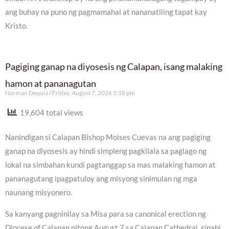
ang buhay na puno ng pagmamahal at nananatiling tapat kay
Kristo.
Pagiging ganap na diyosesis ng Calapan, isang malaking
hamon at pananagutan
Norman Dequia
Friday, August 7, 2026 5:18 pm
19,604 total views
Nanindigan si Calapan Bishop Moises Cuevas na ang pagiging
ganap na diyosesis ay hindi simpleng pagkilala sa paglago ng
lokal na simbahan kundi pagtanggap sa mas malaking hamon at
pananagutang ipagpatuloy ang misyong sinimulan ng mga
naunang misyonero.
Sa kanyang pagninilay sa Misa para sa canonical erection ng
Diocese of Calapan nitong August 7 sa Calapan Cathedral, sinabi