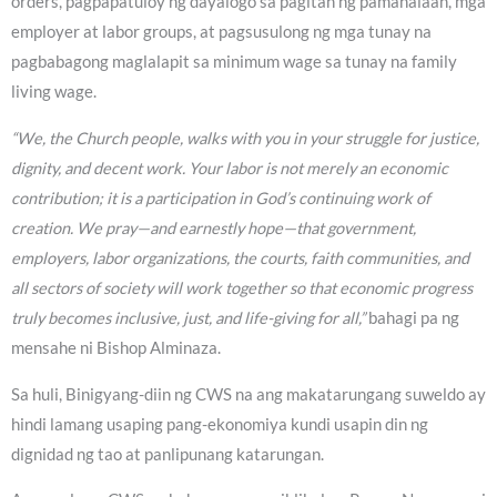
orders, pagpapatuloy ng dayalogo sa pagitan ng pamahalaan, mga
employer at labor groups, at pagsusulong ng mga tunay na
pagbabagong maglalapit sa minimum wage sa tunay na family
living wage.
“We, the Church people, walks with you in your struggle for justice,
dignity, and decent work. Your labor is not merely an economic
contribution; it is a participation in God’s continuing work of
creation. We pray—and earnestly hope—that government,
employers, labor organizations, the courts, faith communities, and
all sectors of society will work together so that economic progress
truly becomes inclusive, just, and life-giving for all,”
bahagi pa ng
mensahe ni Bishop Alminaza.
Sa huli, Binigyang-diin ng CWS na ang makatarungang suweldo ay
hindi lamang usaping pang-ekonomiya kundi usapin din ng
dignidad ng tao at panlipunang katarungan.