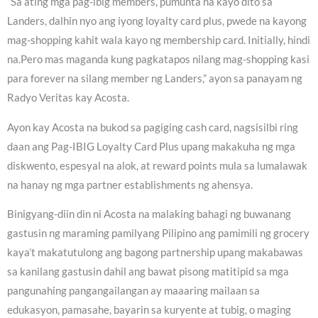
“Sa ating mga pag-ibig members, pumunta na kayo dito sa
Landers, dalhin nyo ang iyong loyalty card plus, pwede na kayong
mag-shopping kahit wala kayo ng membership card. Initially, hindi
na.Pero mas maganda kung pagkatapos nilang mag-shopping kasi
para forever na silang member ng Landers,” ayon sa panayam ng
Radyo Veritas kay Acosta.
Ayon kay Acosta na bukod sa pagiging cash card, nagsisilbi ring
daan ang Pag-IBIG Loyalty Card Plus upang makakuha ng mga
diskwento, espesyal na alok, at reward points mula sa lumalawak
na hanay ng mga partner establishments ng ahensya.
Binigyang-diin din ni Acosta na malaking bahagi ng buwanang
gastusin ng maraming pamilyang Pilipino ang pamimili ng grocery
kaya’t makatutulong ang bagong partnership upang makabawas
sa kanilang gastusin dahil ang bawat pisong matitipid sa mga
pangunahing pangangailangan ay maaaring mailaan sa
edukasyon, pamasahe, bayarin sa kuryente at tubig, o maging