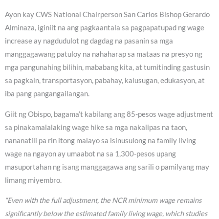
Ayon kay CWS National Chairperson San Carlos Bishop Gerardo
Alminaza, iginiit na ang pagkaantala sa pagpapatupad ng wage
increase ay nagdudulot ng dagdag na pasanin sa mga
manggagawang patuloy na nahaharap sa mataas na presyo ng
mga pangunahing bilihin, mababang kita, at tumitinding gastusin
sa pagkain, transportasyon, pabahay, kalusugan, edukasyon, at
iba pang pangangailangan.
Giit ng Obispo, bagama’t kabilang ang 85-pesos wage adjustment
sa pinakamalalaking wage hike sa mga nakalipas na taon,
nananatili pa rin itong malayo sa isinusulong na family living
wage na ngayon ay umaabot na sa 1,300-pesos upang
masuportahan ng isang manggagawa ang sarili o pamilyang may
limang miyembro.
“Even with the full adjustment, the NCR minimum wage remains
significantly below the estimated family living wage, which studies