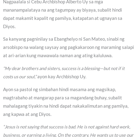
Nagpaalala si Cebu Archbishop Alberto Uy sa mga
mananampalataya na ang tagumpay ay biyaya, subalit hindi
dapat makamit kapalit ng pamilya, katapatan at ugnayan sa
Diyos.
Sa kanyang pagninilay sa Ebanghelyo ni San Mateo, sinabi ng
arsobispo na walang saysay ang pagkakaroon ng maraming salapi
at ari-arian kung mawawala naman ang ating kaluluwa.
“My dear brothers and sisters, success is a blessing—but not if it
costs us our soul,”
ayon kay Archbishop Uy.
Ayon sa pastol ng simbahan hindi masama ang magsikap,
magtrabaho at mangarap para sa magandang buhay, subalit
mahalagang tiyakin na hindi dapat nakakalimutan ang pamilya,
ang kapwa at ang Diyos.
“Jesus is not saying that success is bad. He is not against hard work,
business, or earning a living. On the contrary, He wants us to use our