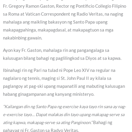
Fr. Gregory Ramon Gaston, Rector ng Pontificio Collegio Filipino
sa Roma at Vatican Correspondent ng Radio Veritas, na naging
mahalaga ang maikling bakasyon ng Santo Papa upang
makapagpahinga, makapagdasal, at makapagtuon sa mga
nakabinbing gawain.
Ayon kay Fr. Gaston, mahalaga rin ang pangangalaga sa
kalusugan bilang bahagi ng paglilingkod sa Diyos at sa kapwa.
Ibinahagi rin ng Pari na tulad ni Pope Leo XIV na regular na
naglalaro ng tennis, maging si St. John Paul II ay kilala sa
paglangoy at pag-ski upang mapanatili ang mabuting kalusugan
habang ginagampanan ang kanyang ministeryo.
“Kailangan din ng Santo Papa ng exercise kaya tayo rin sana ay nag-
e-exercise tayo… Dapat malakas din tayo upang makapag-serve sa
ating kapwa, makapag-serve sa ating Panginoon.”
Bahagi ng
pahayag ni Fr. Gaston sa Radyo Veritas.