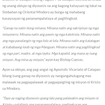
ng unang obispo ng diyosesis na ang bagong katayuan ng lokal na
Simbahan ng Oriental Mindoro ay bunga ng mahabang
kasaysayan ng pananampalataya at paglilingkod.
“Ganap na natin itong minana. Minana natin ang sakripisyo ng mga
misyonero. Minana natin ang pawis ng mga katekista. Minana natin
ang mga panalangin ng mga lolo at lola. Minana natin ang katatagan
at kababaang-loob ng mga Mangyan. Minana natin ang paglilingkod
ng mga pari, madre, at mga layko. Mga kapatid, ang mana ay isang
misyon. Ang mina ay misyon,”
ayon kay Bishop Cuevas.
Ayon sa obispo, ang pag-angat ng Apostolic Vicariate of Calapan
bilang isang ganap na diyosesis ay nangangahulugang mas
malawak na pagpapalawak at pagpapaigting ng misyon ni Kristo
sa Mindoro.
“Tayo ay naging diyosesis upang lalo pang palawakin ang misyon ni
Kristo—palalimin ang pananampalataya; paglingkuran ang