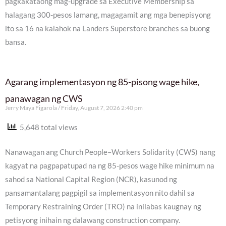
pagkakataong mag-upgrade sa Executive Membership sa
halagang 300-pesos lamang, magagamit ang mga benepisyong
ito sa 16 na kalahok na Landers Superstore branches sa buong
bansa.
Agarang implementasyon ng 85-pisong wage hike,
panawagan ng CWS
Jerry Maya Figarola
Friday, August 7, 2026 2:40 pm
5,648 total views
Nanawagan ang Church People–Workers Solidarity (CWS) nang
kagyat na pagpapatupad na ng 85-pesos wage hike minimum na
sahod sa National Capital Region (NCR), kasunod ng
pansamantalang pagpigil sa implementasyon nito dahil sa
Temporary Restraining Order (TRO) na inilabas kaugnay ng
petisyong inihain ng dalawang construction company.