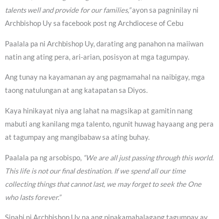
talents well and provide for our families,”
ayon sa pagninilay ni
Archbishop Uy sa facebook post ng Archdiocese of Cebu
Paalala pa ni Archbishop Uy, darating ang panahon na maiiwan
natin ang ating pera, ari-arian, posisyon at mga tagumpay.
Ang tunay na kayamanan ay ang pagmamahal na naibigay, mga
taong natulungan at ang katapatan sa Diyos.
Kaya hinikayat niya ang lahat na magsikap at gamitin nang
mabuti ang kanilang mga talento, ngunit huwag hayaang ang pera
at tagumpay ang mangibabaw sa ating buhay.
Paalala pa ng arsobispo,
“We are all just passing through this world.
This life is not our final destination. If we spend all our time
collecting things that cannot last, we may forget to seek the One
who lasts forever.”
Sinabi ni Archbishop Uy na ang pinakamahalagang tagumpay ay