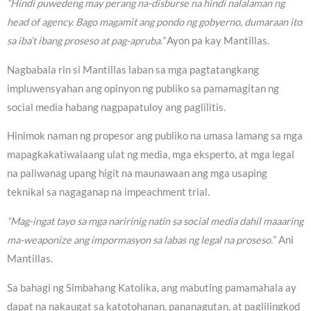
“Hindi puwedeng may perang na-disburse na hindi nalalaman ng
head of agency. Bago magamit ang pondo ng gobyerno, dumaraan ito
sa iba’t ibang proseso at pag-apruba.”
Ayon pa kay Mantillas.
Nagbabala rin si Mantillas laban sa mga pagtatangkang
impluwensyahan ang opinyon ng publiko sa pamamagitan ng
social media habang nagpapatuloy ang paglilitis.
Hinimok naman ng propesor ang publiko na umasa lamang sa mga
mapagkakatiwalaang ulat ng media, mga eksperto, at mga legal
na paliwanag upang higit na maunawaan ang mga usaping
teknikal sa nagaganap na impeachment trial.
“Mag-ingat tayo sa mga naririnig natin sa social media dahil maaaring
ma-weaponize ang impormasyon sa labas ng legal na proseso.
” Ani
Mantillas.
Sa bahagi ng Simbahang Katolika, ang mabuting pamamahala ay
dapat na nakaugat sa katotohanan, pananagutan, at paglilingkod