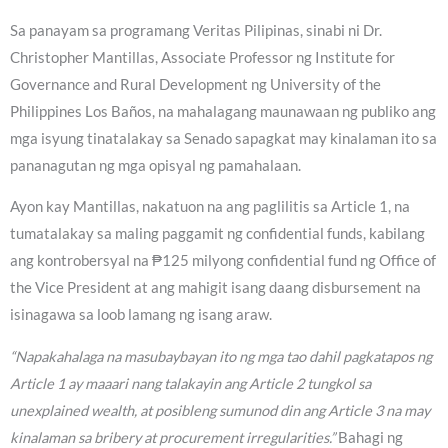
Sa panayam sa programang Veritas Pilipinas, sinabi ni Dr.
Christopher Mantillas, Associate Professor ng Institute for
Governance and Rural Development ng University of the
Philippines Los Baños, na mahalagang maunawaan ng publiko ang
mga isyung tinatalakay sa Senado sapagkat may kinalaman ito sa
pananagutan ng mga opisyal ng pamahalaan.
Ayon kay Mantillas, nakatuon na ang paglilitis sa Article 1, na
tumatalakay sa maling paggamit ng confidential funds, kabilang
ang kontrobersyal na ₱125 milyong confidential fund ng Office of
the Vice President at ang mahigit isang daang disbursement na
isinagawa sa loob lamang ng isang araw.
“Napakahalaga na masubaybayan ito ng mga tao dahil pagkatapos ng
Article 1 ay maaari nang talakayin ang Article 2 tungkol sa
unexplained wealth, at posibleng sumunod din ang Article 3 na may
kinalaman sa bribery at procurement irregularities.”
Bahagi ng