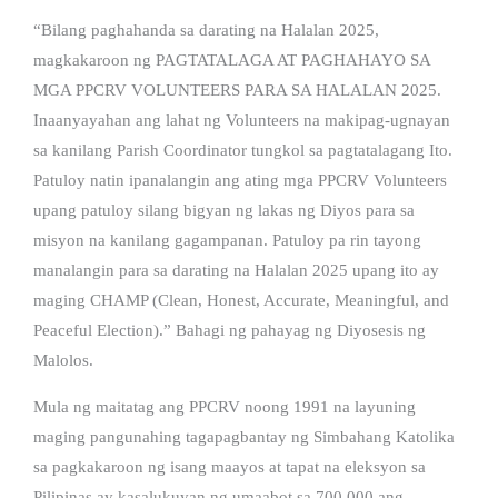
“Bilang paghahanda sa darating na Halalan 2025,
magkakaroon ng PAGTATALAGA AT PAGHAHAYO SA
MGA PPCRV VOLUNTEERS PARA SA HALALAN 2025.
Inaanyayahan ang lahat ng Volunteers na makipag-ugnayan
sa kanilang Parish Coordinator tungkol sa pagtatalagang Ito.
Patuloy natin ipanalangin ang ating mga PPCRV Volunteers
upang patuloy silang bigyan ng lakas ng Diyos para sa
misyon na kanilang gagampanan. Patuloy pa rin tayong
manalangin para sa darating na Halalan 2025 upang ito ay
maging CHAMP (Clean, Honest, Accurate, Meaningful, and
Peaceful Election).” Bahagi ng pahayag ng Diyosesis ng
Malolos.
Mula ng maitatag ang PPCRV noong 1991 na layuning
maging pangunahing tagapagbantay ng Simbahang Katolika
sa pagkakaroon ng isang maayos at tapat na eleksyon sa
Pilipinas ay kasalukuyan ng umaabot sa 700,000 ang