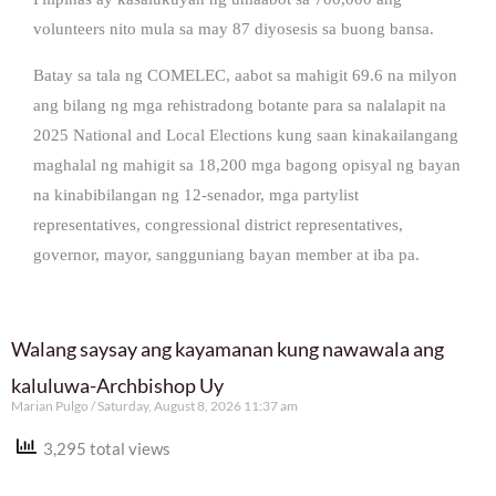
volunteers nito mula sa may 87 diyosesis sa buong bansa.
Batay sa tala ng COMELEC, aabot sa mahigit 69.6 na milyon
ang bilang ng mga rehistradong botante para sa nalalapit na
2025 National and Local Elections kung saan kinakailangang
maghalal ng mahigit sa 18,200 mga bagong opisyal ng bayan
na kinabibilangan ng 12-senador, mga partylist
representatives, congressional district representatives,
governor, mayor, sangguniang bayan member at iba pa.
Walang saysay ang kayamanan kung nawawala ang
kaluluwa-Archbishop Uy
Marian Pulgo
Saturday, August 8, 2026 11:37 am
3,295 total views