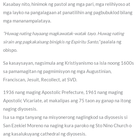
Kasabay nito, hinimok ng pastol ang mga pari, mga relihiyoso at
mga layko na pangalagaan at panatilihin ang pagbubuklod bilang
mga mananampalataya.
“Huwag nating hayaang magkawatak-watak tayo. Huwag nating
sirain ang pagkakaisang binigkis ng Espiritu Santo,”
paalala ng
obispo.
Sa kasaysayan, nagsimula ang Kristiyanismo sa isla noong 1600s
sa pamamagitan ng pagmimisyon ng mga Augustinian,
Franciscan, Jesuit, Recollect, at SVD.
1936 nang maging Apostolic Prefecture, 1961 nang maging
Apostolic Vicariate, at makalipas ang 75 taon ay ganap na itong
naging diyosesis.
Isa sa mga tanyang na misyonerong naglingkod sa diyosesis si
San Ezekiel Moreno na naging kura paroko ng Sto Nino Church o
ang kasalukuyang cathedral ng diyosesis.