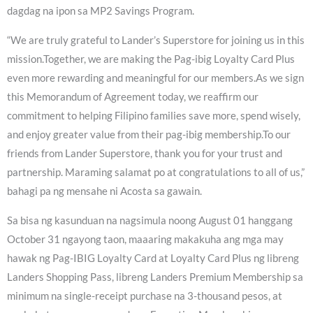
dagdag na ipon sa MP2 Savings Program.
“We are truly grateful to Lander’s Superstore for joining us in this
mission.Together, we are making the Pag-ibig Loyalty Card Plus
even more rewarding and meaningful for our members.As we sign
this Memorandum of Agreement today, we reaffirm our
commitment to helping Filipino families save more, spend wisely,
and enjoy greater value from their pag-ibig membership.To our
friends from Lander Superstore, thank you for your trust and
partnership. Maraming salamat po at congratulations to all of us,”
bahagi pa ng mensahe ni Acosta sa gawain.
Sa bisa ng kasunduan na nagsimula noong August 01 hanggang
October 31 ngayong taon, maaaring makakuha ang mga may
hawak ng Pag-IBIG Loyalty Card at Loyalty Card Plus ng libreng
Landers Shopping Pass, libreng Landers Premium Membership sa
minimum na single-receipt purchase na 3-thousand pesos, at