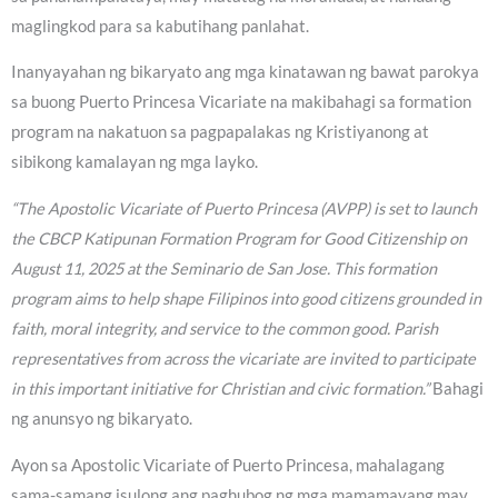
maglingkod para sa kabutihang panlahat.
Inanyayahan ng bikaryato ang mga kinatawan ng bawat parokya
sa buong Puerto Princesa Vicariate na makibahagi sa formation
program na nakatuon sa pagpapalakas ng Kristiyanong at
sibikong kamalayan ng mga layko.
“The Apostolic Vicariate of Puerto Princesa (AVPP) is set to launch
the CBCP Katipunan Formation Program for Good Citizenship on
August 11, 2025 at the Seminario de San Jose. This formation
program aims to help shape Filipinos into good citizens grounded in
faith, moral integrity, and service to the common good. Parish
representatives from across the vicariate are invited to participate
in this important initiative for Christian and civic formation.”
Bahagi
ng anunsyo ng bikaryato.
Ayon sa Apostolic Vicariate of Puerto Princesa, mahalagang
sama-samang isulong ang paghubog ng mga mamamayang may