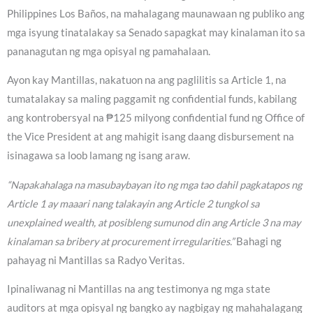
Philippines Los Baños, na mahalagang maunawaan ng publiko ang
mga isyung tinatalakay sa Senado sapagkat may kinalaman ito sa
pananagutan ng mga opisyal ng pamahalaan.
Ayon kay Mantillas, nakatuon na ang paglilitis sa Article 1, na
tumatalakay sa maling paggamit ng confidential funds, kabilang
ang kontrobersyal na ₱125 milyong confidential fund ng Office of
the Vice President at ang mahigit isang daang disbursement na
isinagawa sa loob lamang ng isang araw.
“Napakahalaga na masubaybayan ito ng mga tao dahil pagkatapos ng
Article 1 ay maaari nang talakayin ang Article 2 tungkol sa
unexplained wealth, at posibleng sumunod din ang Article 3 na may
kinalaman sa bribery at procurement irregularities.”
Bahagi ng
pahayag ni Mantillas sa Radyo Veritas.
Ipinaliwanag ni Mantillas na ang testimonya ng mga state
auditors at mga opisyal ng bangko ay nagbigay ng mahahalagang