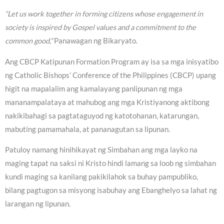
“Let us work together in forming citizens whose engagement in
society is inspired by Gospel values and a commitment to the
common good,”
Panawagan ng Bikaryato.
Ang CBCP Katipunan Formation Program ay isa sa mga inisyatibo
ng Catholic Bishops’ Conference of the Philippines (CBCP) upang
higit na mapalalim ang kamalayang panlipunan ng mga
mananampalataya at mahubog ang mga Kristiyanong aktibong
nakikibahagi sa pagtataguyod ng katotohanan, katarungan,
mabuting pamamahala, at pananagutan sa lipunan.
Patuloy namang hinihikayat ng Simbahan ang mga layko na
maging tapat na saksi ni Kristo hindi lamang sa loob ng simbahan
kundi maging sa kanilang pakikilahok sa buhay pampubliko,
bilang pagtugon sa misyong isabuhay ang Ebanghelyo sa lahat ng
larangan ng lipunan.