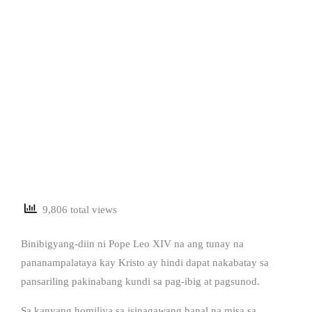
9,806 total views
Binibigyang-diin ni Pope Leo XIV na ang tunay na
pananampalataya kay Kristo ay hindi dapat nakabatay sa
pansariling pakinabang kundi sa pag-ibig at pagsunod.
Sa kanyang homiliya sa isinagawang banal na misa sa