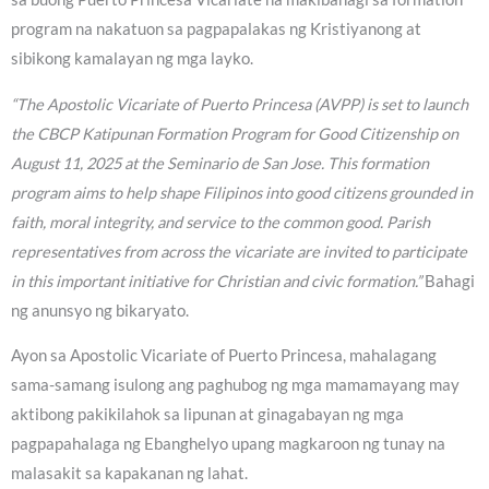
program na nakatuon sa pagpapalakas ng Kristiyanong at
sibikong kamalayan ng mga layko.
“The Apostolic Vicariate of Puerto Princesa (AVPP) is set to launch
the CBCP Katipunan Formation Program for Good Citizenship on
August 11, 2025 at the Seminario de San Jose. This formation
program aims to help shape Filipinos into good citizens grounded in
faith, moral integrity, and service to the common good. Parish
representatives from across the vicariate are invited to participate
in this important initiative for Christian and civic formation.”
Bahagi
ng anunsyo ng bikaryato.
Ayon sa Apostolic Vicariate of Puerto Princesa, mahalagang
sama-samang isulong ang paghubog ng mga mamamayang may
aktibong pakikilahok sa lipunan at ginagabayan ng mga
pagpapahalaga ng Ebanghelyo upang magkaroon ng tunay na
malasakit sa kapakanan ng lahat.