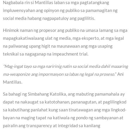
Nagbabala rin si Mantillas laban sa mga pagtatangkang
impluwensyahan ang opinyon ng publiko sa pamamagitan ng
social media habang nagpapatuloy ang paglilitis.
Hinimok naman ng propesor ang publiko na umasa lamang sa mga
mapagkakatiwalaang ulat ng media, mga eksperto, at mga legal
na paliwanag upang higit na maunawaan ang mga usaping
teknikal sa nagaganap na impeachment trial.
“Mag-ingat tayo sa mga naririnig natin sa social media dahil maaaring
ma-weaponize ang impormasyon sa labas ng legal na proseso.
” Ani
Mantillas.
Sa bahagi ng Simbahang Katolika, ang mabuting pamamahala ay
dapat na nakaugat sa katotohanan, pananagutan, at paglilingkod
sa kabutihang panlahat kung saan tinatawagan ang mga lingkod-
bayan na maging tapat na katiwala ng pondo ng sambayanan at
pairalin ang transparency at integridad sa kanilang