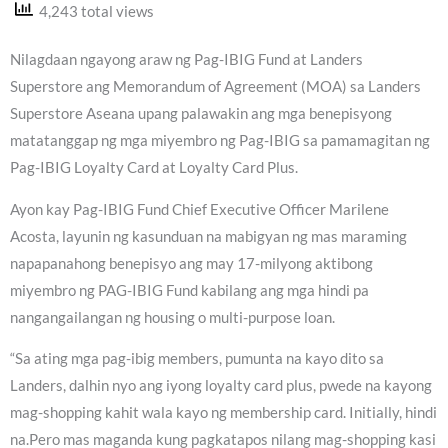
4,243 total views
Nilagdaan ngayong araw ng Pag-IBIG Fund at Landers
Superstore ang Memorandum of Agreement (MOA) sa Landers
Superstore Aseana upang palawakin ang mga benepisyong
matatanggap ng mga miyembro ng Pag-IBIG sa pamamagitan ng
Pag-IBIG Loyalty Card at Loyalty Card Plus.
Ayon kay Pag-IBIG Fund Chief Executive Officer Marilene
Acosta, layunin ng kasunduan na mabigyan ng mas maraming
napapanahong benepisyo ang may 17-milyong aktibong
miyembro ng PAG-IBIG Fund kabilang ang mga hindi pa
nangangailangan ng housing o multi-purpose loan.
“Sa ating mga pag-ibig members, pumunta na kayo dito sa
Landers, dalhin nyo ang iyong loyalty card plus, pwede na kayong
mag-shopping kahit wala kayo ng membership card. Initially, hindi
na.Pero mas maganda kung pagkatapos nilang mag-shopping kasi