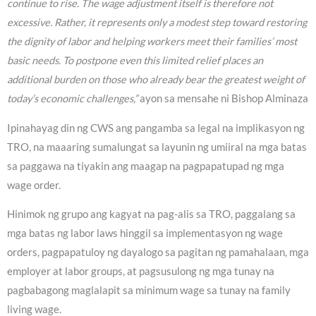
continue to rise. The wage adjustment itself is therefore not
excessive. Rather, it represents only a modest step toward restoring
the dignity of labor and helping workers meet their families’ most
basic needs. To postpone even this limited relief places an
additional burden on those who already bear the greatest weight of
today’s economic challenges,”
ayon sa mensahe ni Bishop Alminaza
Ipinahayag din ng CWS ang pangamba sa legal na implikasyon ng
TRO, na maaaring sumalungat sa layunin ng umiiral na mga batas
sa paggawa na tiyakin ang maagap na pagpapatupad ng mga
wage order.
Hinimok ng grupo ang kagyat na pag-alis sa TRO, paggalang sa
mga batas ng labor laws hinggil sa implementasyon ng wage
orders, pagpapatuloy ng dayalogo sa pagitan ng pamahalaan, mga
employer at labor groups, at pagsusulong ng mga tunay na
pagbabagong maglalapit sa minimum wage sa tunay na family
living wage.