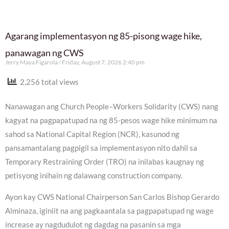
Agarang implementasyon ng 85-pisong wage hike,
panawagan ng CWS
Jerry Maya Figarola
Friday, August 7, 2026 2:40 pm
2,256 total views
Nanawagan ang Church People–Workers Solidarity (CWS) nang
kagyat na pagpapatupad na ng 85-pesos wage hike minimum na
sahod sa National Capital Region (NCR), kasunod ng
pansamantalang pagpigil sa implementasyon nito dahil sa
Temporary Restraining Order (TRO) na inilabas kaugnay ng
petisyong inihain ng dalawang construction company.
Ayon kay CWS National Chairperson San Carlos Bishop Gerardo
Alminaza, iginiit na ang pagkaantala sa pagpapatupad ng wage
increase ay nagdudulot ng dagdag na pasanin sa mga