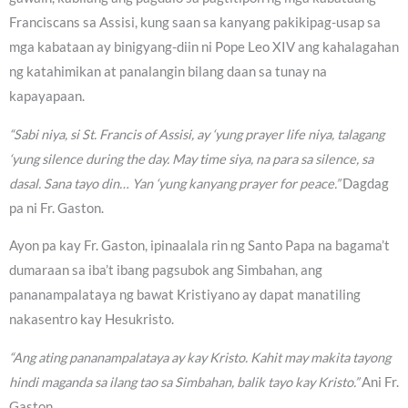
Franciscans sa Assisi, kung saan sa kanyang pakikipag-usap sa
mga kabataan ay binigyang-diin ni Pope Leo XIV ang kahalagahan
ng katahimikan at panalangin bilang daan sa tunay na
kapayapaan.
“Sabi niya, si St. Francis of Assisi, ay ‘yung prayer life niya, talagang
‘yung silence during the day. May time siya, na para sa silence, sa
dasal. Sana tayo din… Yan ‘yung kanyang prayer for peace.”
Dagdag
pa ni Fr. Gaston.
Ayon pa kay Fr. Gaston, ipinaalala rin ng Santo Papa na bagama’t
dumaraan sa iba’t ibang pagsubok ang Simbahan, ang
pananampalataya ng bawat Kristiyano ay dapat manatiling
nakasentro kay Hesukristo.
“Ang ating pananampalataya ay kay Kristo. Kahit may makita tayong
hindi maganda sa ilang tao sa Simbahan, balik tayo kay Kristo.”
Ani Fr.
Gaston.