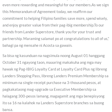
even more rewarding and meaningful for our members.As we sign
this Memorandum of Agreement today, we reaffirm our
commitment to helping Filipino families save more, spend wisely,
and enjoy greater value from their pag-ibig membership.To our
friends from Lander Superstore, thank you for your trust and
partnership. Maraming salamat po at congratulations to all of us,”
bahagi pa ng mensahe ni Acosta sa gawain.
Sa bisa ng kasunduan na nagsimula noong August 01 hanggang
October 31 ngayong taon, maaaring makakuha ang mga may
hawak ng Pag-IBIG Loyalty Card at Loyalty Card Plus ng libreng
Landers Shopping Pass, libreng Landers Premium Membership sa
minimum na single-receipt purchase na 3-thousand pesos, at
pagkakataong mag-upgrade sa Executive Membership sa
halagang 300-pesos lamang, magagamit ang mga benepisyong
ito sa 16 na kalahok na Landers Superstore branches sa buong
bansa.