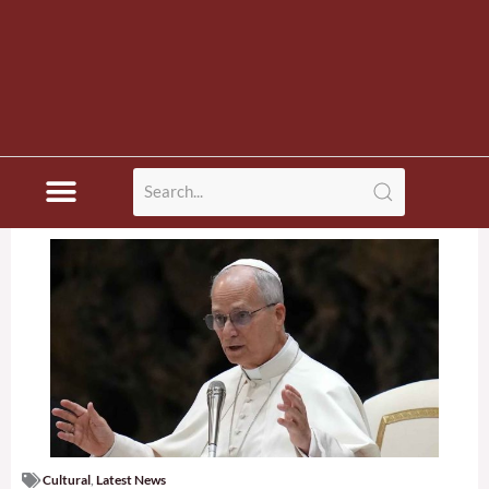
Cultural
,
Latest News