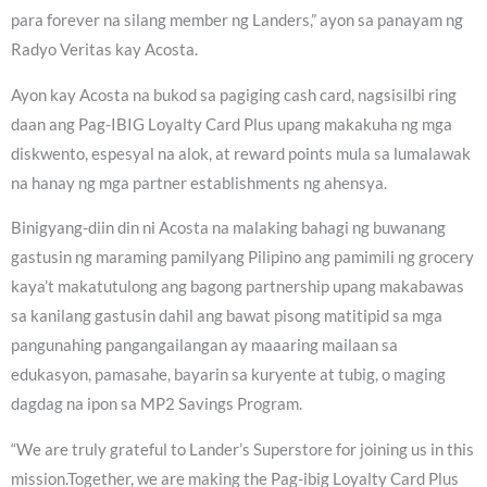
para forever na silang member ng Landers,” ayon sa panayam ng
Radyo Veritas kay Acosta.
Ayon kay Acosta na bukod sa pagiging cash card, nagsisilbi ring
daan ang Pag-IBIG Loyalty Card Plus upang makakuha ng mga
diskwento, espesyal na alok, at reward points mula sa lumalawak
na hanay ng mga partner establishments ng ahensya.
Binigyang-diin din ni Acosta na malaking bahagi ng buwanang
gastusin ng maraming pamilyang Pilipino ang pamimili ng grocery
kaya’t makatutulong ang bagong partnership upang makabawas
sa kanilang gastusin dahil ang bawat pisong matitipid sa mga
pangunahing pangangailangan ay maaaring mailaan sa
edukasyon, pamasahe, bayarin sa kuryente at tubig, o maging
dagdag na ipon sa MP2 Savings Program.
“We are truly grateful to Lander’s Superstore for joining us in this
mission.Together, we are making the Pag-ibig Loyalty Card Plus