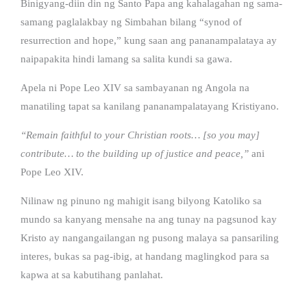
Binigyang-diin din ng Santo Papa ang kahalagahan ng sama-
samang paglalakbay ng Simbahan bilang “synod of
resurrection and hope,” kung saan ang pananampalataya ay
naipapakita hindi lamang sa salita kundi sa gawa.
Apela ni Pope Leo XIV sa sambayanan ng Angola na
manatiling tapat sa kanilang pananampalatayang Kristiyano.
“Remain faithful to your Christian roots… [so you may]
contribute… to the building up of justice and peace,”
ani
Pope Leo XIV.
Nilinaw ng pinuno ng mahigit isang bilyong Katoliko sa
mundo sa kanyang mensahe na ang tunay na pagsunod kay
Kristo ay nangangailangan ng pusong malaya sa pansariling
interes, bukas sa pag-ibig, at handang maglingkod para sa
kapwa at sa kabutihang panlahat.