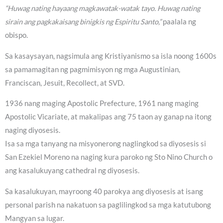
“Huwag nating hayaang magkawatak-watak tayo. Huwag nating
sirain ang pagkakaisang binigkis ng Espiritu Santo,”
paalala ng
obispo.
Sa kasaysayan, nagsimula ang Kristiyanismo sa isla noong 1600s
sa pamamagitan ng pagmimisyon ng mga Augustinian,
Franciscan, Jesuit, Recollect, at SVD.
1936 nang maging Apostolic Prefecture, 1961 nang maging
Apostolic Vicariate, at makalipas ang 75 taon ay ganap na itong
naging diyosesis.
Isa sa mga tanyang na misyonerong naglingkod sa diyosesis si
San Ezekiel Moreno na naging kura paroko ng Sto Nino Church o
ang kasalukuyang cathedral ng diyosesis.
Sa kasalukuyan, mayroong 40 parokya ang diyosesis at isang
personal parish na nakatuon sa paglilingkod sa mga katutubong
Mangyan sa lugar.