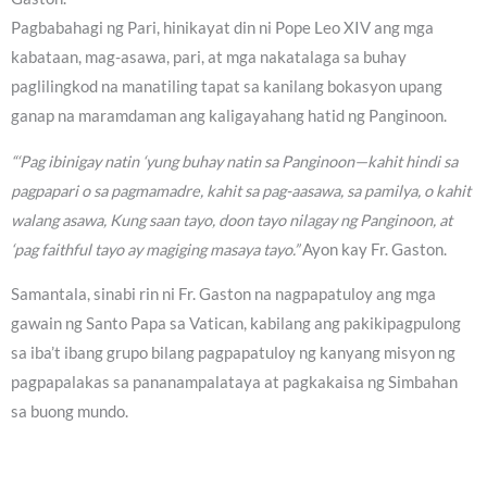
Pagbabahagi ng Pari, hinikayat din ni Pope Leo XIV ang mga
kabataan, mag-asawa, pari, at mga nakatalaga sa buhay
paglilingkod na manatiling tapat sa kanilang bokasyon upang
ganap na maramdaman ang kaligayahang hatid ng Panginoon.
“‘Pag ibinigay natin ‘yung buhay natin sa Panginoon—kahit hindi sa
pagpapari o sa pagmamadre, kahit sa pag-aasawa, sa pamilya, o kahit
walang asawa, Kung saan tayo, doon tayo nilagay ng Panginoon, at
‘pag faithful tayo ay magiging masaya tayo.”
Ayon kay Fr. Gaston.
Samantala, sinabi rin ni Fr. Gaston na nagpapatuloy ang mga
gawain ng Santo Papa sa Vatican, kabilang ang pakikipagpulong
sa iba’t ibang grupo bilang pagpapatuloy ng kanyang misyon ng
pagpapalakas sa pananampalataya at pagkakaisa ng Simbahan
sa buong mundo.