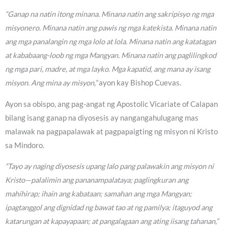
“Ganap na natin itong minana. Minana natin ang sakripisyo ng mga
misyonero. Minana natin ang pawis ng mga katekista. Minana natin
ang mga panalangin ng mga lolo at lola. Minana natin ang katatagan
at kababaang-loob ng mga Mangyan. Minana natin ang paglilingkod
ng mga pari, madre, at mga layko. Mga kapatid, ang mana ay isang
misyon. Ang mina ay misyon,”
ayon kay Bishop Cuevas.
Ayon sa obispo, ang pag-angat ng Apostolic Vicariate of Calapan
bilang isang ganap na diyosesis ay nangangahulugang mas
malawak na pagpapalawak at pagpapaigting ng misyon ni Kristo
sa Mindoro.
“Tayo ay naging diyosesis upang lalo pang palawakin ang misyon ni
Kristo—palalimin ang pananampalataya; paglingkuran ang
mahihirap; ihain ang kabataan; samahan ang mga Mangyan;
ipagtanggol ang dignidad ng bawat tao at ng pamilya; itaguyod ang
katarungan at kapayapaan; at pangalagaan ang ating iisang tahanan,”