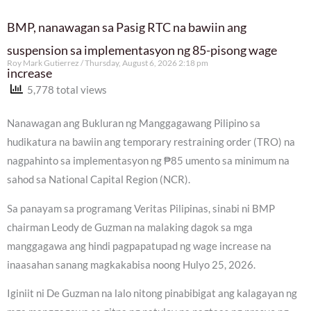
BMP, nanawagan sa Pasig RTC na bawiin ang
suspension sa implementasyon ng 85-pisong wage
Roy Mark Gutierrez
Thursday, August 6, 2026 2:18 pm
increase
5,778 total views
Nanawagan ang Bukluran ng Manggagawang Pilipino sa
hudikatura na bawiin ang temporary restraining order (TRO) na
nagpahinto sa implementasyon ng ₱85 umento sa minimum na
sahod sa National Capital Region (NCR).
Sa panayam sa programang Veritas Pilipinas, sinabi ni BMP
chairman Leody de Guzman na malaking dagok sa mga
manggagawa ang hindi pagpapatupad ng wage increase na
inaasahan sanang magkakabisa noong Hulyo 25, 2026.
Iginiit ni De Guzman na lalo nitong pinabibigat ang kalagayan ng