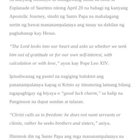
Esplanade of Saurimo nitong April 20 na bahagi ng kanyang
Apostolic Journey, sinabi ng Santo Papa na mahalagang
suriin ng bawat mananampalataya ang tunay na dahilan ng
paghahanap kay Hesus.
“The Lord looks into our heart and asks us whether we seek
him out of gratitude or for our own self-interest, with
calculation or with love,”
ayon kay Pope Leo XIV.
Ipinaliwanag ng pastol na nagiging baluktot ang
pananampalataya kapag si Kristo ay itinuturing lamang bilang
tagapagbigay ng biyaya o
“good luck charm,”
sa halip na
Panginoon na dapat sundan at tularan.
“Christ calls us to freedom: he does not want servants or
clients, rather he seeks brothers and sisters,”
aniya.
Hinimok din ng Santo Papa ang mga mananampalataya na