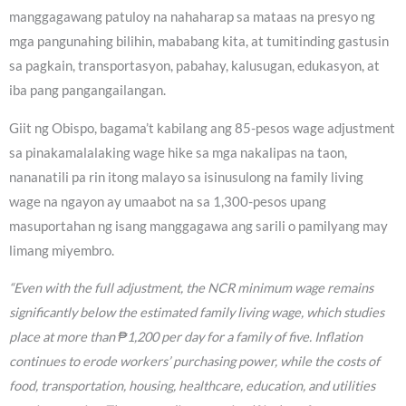
manggagawang patuloy na nahaharap sa mataas na presyo ng
mga pangunahing bilihin, mababang kita, at tumitinding gastusin
sa pagkain, transportasyon, pabahay, kalusugan, edukasyon, at
iba pang pangangailangan.
Giit ng Obispo, bagama’t kabilang ang 85-pesos wage adjustment
sa pinakamalalaking wage hike sa mga nakalipas na taon,
nananatili pa rin itong malayo sa isinusulong na family living
wage na ngayon ay umaabot na sa 1,300-pesos upang
masuportahan ng isang manggagawa ang sarili o pamilyang may
limang miyembro.
“Even with the full adjustment, the NCR minimum wage remains
significantly below the estimated family living wage, which studies
place at more than ₱1,200 per day for a family of five. Inflation
continues to erode workers’ purchasing power, while the costs of
food, transportation, housing, healthcare, education, and utilities