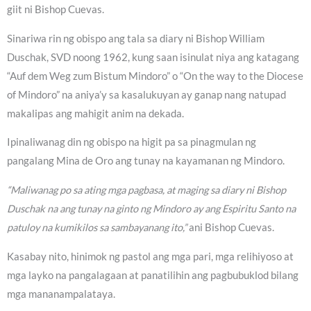
giit ni Bishop Cuevas.
Sinariwa rin ng obispo ang tala sa diary ni Bishop William
Duschak, SVD noong 1962, kung saan isinulat niya ang katagang
“Auf dem Weg zum Bistum Mindoro” o “On the way to the Diocese
of Mindoro” na aniya’y sa kasalukuyan ay ganap nang natupad
makalipas ang mahigit anim na dekada.
Ipinaliwanag din ng obispo na higit pa sa pinagmulan ng
pangalang Mina de Oro ang tunay na kayamanan ng Mindoro.
“Maliwanag po sa ating mga pagbasa, at maging sa diary ni Bishop
Duschak na ang tunay na ginto ng Mindoro ay ang Espiritu Santo na
patuloy na kumikilos sa sambayanang ito,”
ani Bishop Cuevas.
Kasabay nito, hinimok ng pastol ang mga pari, mga relihiyoso at
mga layko na pangalagaan at panatilihin ang pagbubuklod bilang
mga mananampalataya.