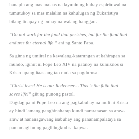
hanapin ang mas mataas na layunin ng buhay espirituwal na
tumutukoy sa mas malalim na kahulugan ng Eukaristiya
bilang tinapay ng buhay na walang hanggan.
“Do not work for the food that perishes, but for the food that
endures for eternal life,”
ani ng Santo Papa.
Sa gitna ng umiiral na kawalang-katarungan at kahirapan sa
mundo, iginiit ni Pope Leo XIV na patuloy na kumikilos si
Kristo upang itaas ang tao mula sa pagdurusa.
“Christ lives! He is our Redeemer… This is the faith that
saves life!”
giit ng punong pastol.
Dagdag pa ni Pope Leo na ang pagkabuhay na muli ni Kristo
ay hindi lamang panghinaharap kundi nararanasan sa araw-
araw at nananagawang isabuhay ang pananampalataya sa
pamamagitan ng paglilingkod sa kapwa.