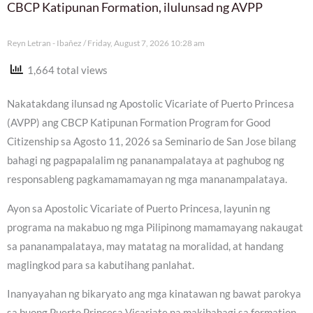
CBCP Katipunan Formation, ilulunsad ng AVPP
Reyn Letran - Ibañez
Friday, August 7, 2026 10:28 am
1,664 total views
Nakatakdang ilunsad ng Apostolic Vicariate of Puerto Princesa
(AVPP) ang CBCP Katipunan Formation Program for Good
Citizenship sa Agosto 11, 2026 sa Seminario de San Jose bilang
bahagi ng pagpapalalim ng pananampalataya at paghubog ng
responsableng pagkamamamayan ng mga mananampalataya.
Ayon sa Apostolic Vicariate of Puerto Princesa, layunin ng
programa na makabuo ng mga Pilipinong mamamayang nakaugat
sa pananampalataya, may matatag na moralidad, at handang
maglingkod para sa kabutihang panlahat.
Inanyayahan ng bikaryato ang mga kinatawan ng bawat parokya
sa buong Puerto Princesa Vicariate na makibahagi sa formation