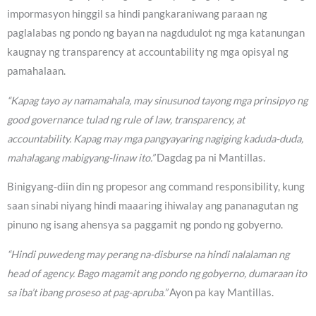
impormasyon hinggil sa hindi pangkaraniwang paraan ng
paglalabas ng pondo ng bayan na nagdudulot ng mga katanungan
kaugnay ng transparency at accountability ng mga opisyal ng
pamahalaan.
“Kapag tayo ay namamahala, may sinusunod tayong mga prinsipyo ng
good governance tulad ng rule of law, transparency, at
accountability. Kapag may mga pangyayaring nagiging kaduda-duda,
mahalagang mabigyang-linaw ito.”
Dagdag pa ni Mantillas.
Binigyang-diin din ng propesor ang command responsibility, kung
saan sinabi niyang hindi maaaring ihiwalay ang pananagutan ng
pinuno ng isang ahensya sa paggamit ng pondo ng gobyerno.
“Hindi puwedeng may perang na-disburse na hindi nalalaman ng
head of agency. Bago magamit ang pondo ng gobyerno, dumaraan ito
sa iba’t ibang proseso at pag-apruba.”
Ayon pa kay Mantillas.