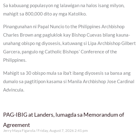
Sa kabuuang populasyon ng lalawigan na halos isang milyon,
mahigit sa 800,000 dito ay mga Katoliko.
Pinangunahan ni Papal Nuncio to the Philippines Archbishop
Charles Brown ang pagluklok kay Bishop Cuevas bilang kauna-
unahang obispo ng diyosesis, katuwang si Lipa Archbishop Gilbert
Garcera, pangulo ng Catholic Bishops’ Conference of the
Philippines.
Mahigit sa 30 obispo mula sa iba’t ibang diyosesis sa bansa ang
dumalo sa pagtitipon kasama si Manila Archbishop Jose Cardinal
Advincula.
PAG-IBIG at Landers, lumagda sa Memorandum of
Agreement
Jerry Maya Figarola
Friday, August 7, 2026 2:41 pm