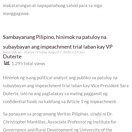
makatarungan at napapanahong sahod para sa mga
manggagawa.
Sambayanang Pilipino, hinimok na patuloy na
subaybayan ang impeachment trial laban kay VP
Reyn Letran - Ibañez
Friday, August 7, 2026 2:01 pm
Duterte
1,295 total views
Hinimok ng isang political analyst ang publiko na patuloy na
subaybayan ang impeachment trial laban kay Vice President Sara
Duterte, lalo na ang pagtalakay sa maling paggamit ng
confidential funds na kabilang sa Article 1 ng impeachment.
Sa panayam sa programang Veritas Pilipinas, sinabi ni Dr.
Christopher Mantillas, Associate Professor ng Institute for
Governance and Rural Development ng University of the