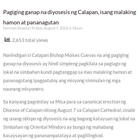
Pagiging ganap na diyosesis ng Calapan, isang malaking
hamon at pananagutan
Norman Dequia
Friday, August 7, 2026 5:18 pm
2,653 total views
Nanindigan si Calapan Bishop Moises Cuevas na ang pagiging
ganap na diyosesis ay hindi simpleng pagkilala sa paglago ng
lokal na simbahan kundi pagtanggap sa mas malaking hamon at
pananagutang ipagpatuloy ang misyong sinimulan ng mga
naunang misyonero.
Sa kanyang pagninilay sa Misa para sa canonical erection ng
Diocese of Calapan nitong August 7 sa Calapan Cathedral, sinabi
ng unang obispo ng diyosesis na ang bagong katayuan ng lokal na
Simbahan ng Oriental Mindoro ay bunga ng mahabang
kasaysayan ng pananampalataya at paglilingkod.