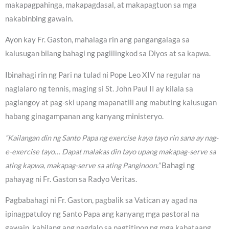
makapagpahinga, makapagdasal, at makapagtuon sa mga
nakabinbing gawain.
Ayon kay Fr. Gaston, mahalaga rin ang pangangalaga sa
kalusugan bilang bahagi ng paglilingkod sa Diyos at sa kapwa.
Ibinahagi rin ng Pari na tulad ni Pope Leo XIV na regular na
naglalaro ng tennis, maging si St. John Paul II ay kilala sa
paglangoy at pag-ski upang mapanatili ang mabuting kalusugan
habang ginagampanan ang kanyang ministeryo.
“Kailangan din ng Santo Papa ng exercise kaya tayo rin sana ay nag-
e-exercise tayo… Dapat malakas din tayo upang makapag-serve sa
ating kapwa, makapag-serve sa ating Panginoon.”
Bahagi ng
pahayag ni Fr. Gaston sa Radyo Veritas.
Pagbabahagi ni Fr. Gaston, pagbalik sa Vatican ay agad na
ipinagpatuloy ng Santo Papa ang kanyang mga pastoral na
gawain, kabilang ang pagdalo sa pagtitipon ng mga kabataang