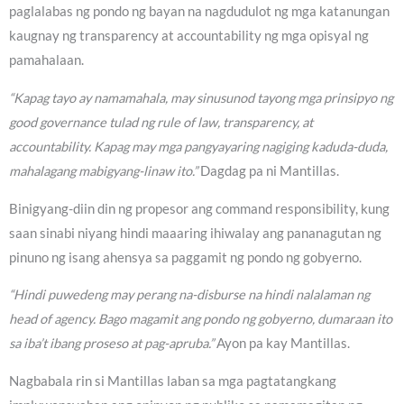
paglalabas ng pondo ng bayan na nagdudulot ng mga katanungan
kaugnay ng transparency at accountability ng mga opisyal ng
pamahalaan.
“Kapag tayo ay namamahala, may sinusunod tayong mga prinsipyo ng
good governance tulad ng rule of law, transparency, at
accountability. Kapag may mga pangyayaring nagiging kaduda-duda,
mahalagang mabigyang-linaw ito.”
Dagdag pa ni Mantillas.
Binigyang-diin din ng propesor ang command responsibility, kung
saan sinabi niyang hindi maaaring ihiwalay ang pananagutan ng
pinuno ng isang ahensya sa paggamit ng pondo ng gobyerno.
“Hindi puwedeng may perang na-disburse na hindi nalalaman ng
head of agency. Bago magamit ang pondo ng gobyerno, dumaraan ito
sa iba’t ibang proseso at pag-apruba.”
Ayon pa kay Mantillas.
Nagbabala rin si Mantillas laban sa mga pagtatangkang