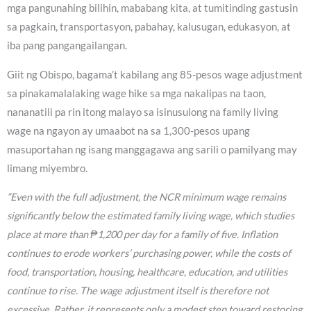
mga pangunahing bilihin, mababang kita, at tumitinding gastusin
sa pagkain, transportasyon, pabahay, kalusugan, edukasyon, at
iba pang pangangailangan.
Giit ng Obispo, bagama’t kabilang ang 85-pesos wage adjustment
sa pinakamalalaking wage hike sa mga nakalipas na taon,
nananatili pa rin itong malayo sa isinusulong na family living
wage na ngayon ay umaabot na sa 1,300-pesos upang
masuportahan ng isang manggagawa ang sarili o pamilyang may
limang miyembro.
“Even with the full adjustment, the NCR minimum wage remains
significantly below the estimated family living wage, which studies
place at more than ₱1,200 per day for a family of five. Inflation
continues to erode workers’ purchasing power, while the costs of
food, transportation, housing, healthcare, education, and utilities
continue to rise. The wage adjustment itself is therefore not
excessive. Rather, it represents only a modest step toward restoring