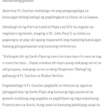
nakabinbing gawain.
Ayon kay Fr. Gaston, mahalaga rin ang pangangalaga sa
kalusugan bilang bahagi ng paglilingkod sa Diyos at sa kapwa.
Ibinahagi rin ng Pari na tulad ni Pope Leo XIV na regular na
naglalaro ng tennis, maging si St. John Paul II ay kilala sa
paglangoy at pag-ski upang mapanatili ang mabuting kalusugan
habang ginagampanan ang kanyang ministeryo.
“Kailangan din ng Santo Papa ng exercise kaya tayo rin sana ay nag-
e-exercise tayo… Dapat malakas din tayo upang makapag-serve sa
ating kapwa, makapag-serve sa ating Panginoon.”
Bahagi ng
pahayag ni Fr. Gaston sa Radyo Veritas.
Pagbabahagi ni Fr. Gaston, pagbalik sa Vatican ay agad na
ipinagpatuloy ng Santo Papa ang kanyang mga pastoral na
gawain, kabilang ang pagdalo sa pagtitipon ng mga kabataang
Franciscans sa Assisi, kung saan sa kanyang pakikipag-usap sa