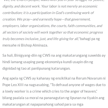
dignity, and decent work. Your labor is not merely an economic
contribution; it is a participation in God’s continuing work of
creation. We pray—and earnestly hope—that government,
employers, labor organizations, the courts, faith communities, and
all sectors of society will work together so that economic progress
truly becomes inclusive, just, and life-giving for all,”
bahagi pa ng
mensahe ni Bishop Alminaza.
Sa huli, Binigyang-diin ng CWS na ang makatarungang suweldo ay
hindi lamang usaping pang-ekonomiya kundi usapin din ng
dignidad ng tao at panlipunang katarungan.
Ang apela ng CWS ay kahanay ng ensiklikal na Rerum Novarum ni
Pope Leo XIII na nagsasabing, “To defraud anyone of wages due to
a lowly worker is a crime which cries to the anger of heaven,”
bilang paalala sa moral na pananagutan ng lipunan na tiyakin ang
makatarungan at napapanahong sahod para sa mga