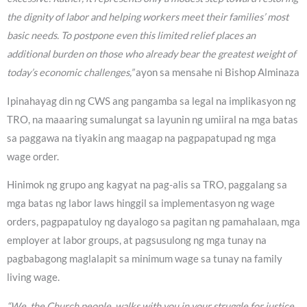
the dignity of labor and helping workers meet their families’ most
basic needs. To postpone even this limited relief places an
additional burden on those who already bear the greatest weight of
today’s economic challenges,”
ayon sa mensahe ni Bishop Alminaza
Ipinahayag din ng CWS ang pangamba sa legal na implikasyon ng
TRO, na maaaring sumalungat sa layunin ng umiiral na mga batas
sa paggawa na tiyakin ang maagap na pagpapatupad ng mga
wage order.
Hinimok ng grupo ang kagyat na pag-alis sa TRO, paggalang sa
mga batas ng labor laws hinggil sa implementasyon ng wage
orders, pagpapatuloy ng dayalogo sa pagitan ng pamahalaan, mga
employer at labor groups, at pagsusulong ng mga tunay na
pagbabagong maglalapit sa minimum wage sa tunay na family
living wage.
“We, the Church people, walks with you in your struggle for justice,