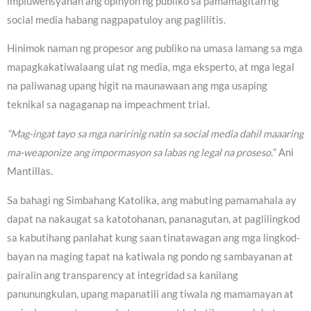
impluwensyahan ang opinyon ng publiko sa pamamagitan ng
social media habang nagpapatuloy ang paglilitis.
Hinimok naman ng propesor ang publiko na umasa lamang sa mga
mapagkakatiwalaang ulat ng media, mga eksperto, at mga legal
na paliwanag upang higit na maunawaan ang mga usaping
teknikal sa nagaganap na impeachment trial.
“Mag-ingat tayo sa mga naririnig natin sa social media dahil maaaring
ma-weaponize ang impormasyon sa labas ng legal na proseso.
” Ani
Mantillas.
Sa bahagi ng Simbahang Katolika, ang mabuting pamamahala ay
dapat na nakaugat sa katotohanan, pananagutan, at paglilingkod
sa kabutihang panlahat kung saan tinatawagan ang mga lingkod-
bayan na maging tapat na katiwala ng pondo ng sambayanan at
pairalin ang transparency at integridad sa kanilang
panunungkulan, upang mapanatili ang tiwala ng mamamayan at