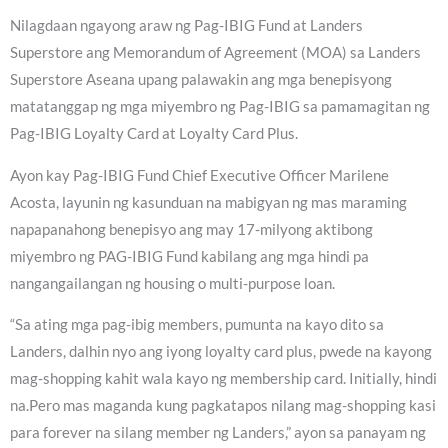
Nilagdaan ngayong araw ng Pag-IBIG Fund at Landers
Superstore ang Memorandum of Agreement (MOA) sa Landers
Superstore Aseana upang palawakin ang mga benepisyong
matatanggap ng mga miyembro ng Pag-IBIG sa pamamagitan ng
Pag-IBIG Loyalty Card at Loyalty Card Plus.
Ayon kay Pag-IBIG Fund Chief Executive Officer Marilene
Acosta, layunin ng kasunduan na mabigyan ng mas maraming
napapanahong benepisyo ang may 17-milyong aktibong
miyembro ng PAG-IBIG Fund kabilang ang mga hindi pa
nangangailangan ng housing o multi-purpose loan.
“Sa ating mga pag-ibig members, pumunta na kayo dito sa
Landers, dalhin nyo ang iyong loyalty card plus, pwede na kayong
mag-shopping kahit wala kayo ng membership card. Initially, hindi
na.Pero mas maganda kung pagkatapos nilang mag-shopping kasi
para forever na silang member ng Landers,” ayon sa panayam ng