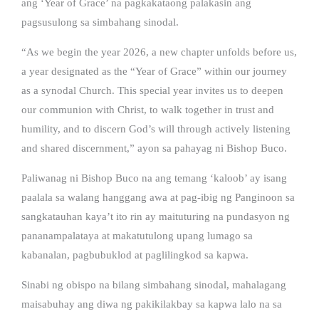
ang ‘Year of Grace’ na pagkakataong palakasin ang
pagsusulong sa simbahang sinodal.
“As we begin the year 2026, a new chapter unfolds before us,
a year designated as the “Year of Grace” within our journey
as a synodal Church. This special year invites us to deepen
our communion with Christ, to walk together in trust and
humility, and to discern God’s will through actively listening
and shared discernment,” ayon sa pahayag ni Bishop Buco.
Paliwanag ni Bishop Buco na ang temang ‘kaloob’ ay isang
paalala sa walang hanggang awa at pag-ibig ng Panginoon sa
sangkatauhan kaya’t ito rin ay maituturing na pundasyon ng
pananampalataya at makatutulong upang lumago sa
kabanalan, pagbubuklod at paglilingkod sa kapwa.
Sinabi ng obispo na bilang simbahang sinodal, mahalagang
maisabuhay ang diwa ng pakikilakbay sa kapwa lalo na sa