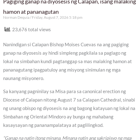
Pagiging ganap na diyosesis ng Calapan, isang malaking
hamon at pananagutan
Norman Dequia
Friday, August 7, 2026 5:18 pm
23,676 total views
Nanindigan si Calapan Bishop Moises Cuevas na ang pagiging
ganap na diyosesis ay hindi simpleng pagkilala sa paglago ng
lokal na simbahan kundi pagtanggap sa mas malaking hamon at
pananagutang ipagpatuloy ang misyong sinimulan ng mga
naunang misyonero.
Sa kanyang pagninilay sa Misa para sa canonical erection ng
Diocese of Calapan nitong August 7 sa Calapan Cathedral, sinabi
ng unang obispo ng diyosesis na ang bagong katayuan ng lokal na
Simbahan ng Oriental Mindoro ay bunga ng mahabang
kasaysayan ng pananampalataya at paglilingkod.
“Ganap na natin itong minana. Minana natin ang sakripisyo ng mga