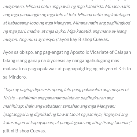
misyonero. Minana natin ang pawis ng mga katekista. Minana natin
ang mga panalangin ng mga lolo at lola. Minana natin ang katatagan
at kababaang-loob ng mga Mangyan. Minana natin ang paglilingkod
ng mga pari, madre, at mga layko. Mga kapatid, ang mana ay isang
misyon. Ang mina ay misyon,”
ayon kay Bishop Cuevas.
Ayon sa obispo, ang pag-angat ng Apostolic Vicariate of Calapan
bilang isang ganap na diyosesis ay nangangahulugang mas
malawak na pagpapalawak at pagpapaigting ng misyon ni Kristo
sa Mindoro.
“Tayo ay naging diyosesis upang lalo pang palawakin ang misyon ni
Kristo—palalimin ang pananampalataya; paglingkuran ang
mahihirap; ihain ang kabataan; samahan ang mga Mangyan;
ipagtanggol ang dignidad ng bawat tao at ng pamilya; itaguyod ang
katarungan at kapayapaan; at pangalagaan ang ating iisang tahanan,”
giit ni Bishop Cuevas.