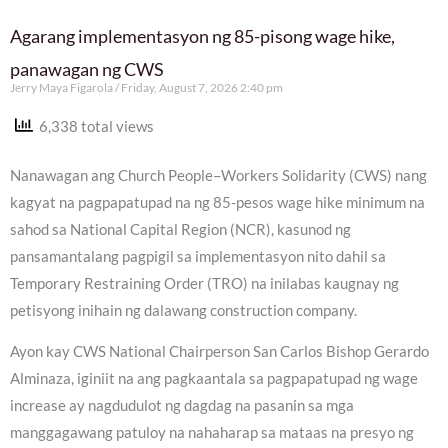
Agarang implementasyon ng 85-pisong wage hike,
panawagan ng CWS
Jerry Maya Figarola
Friday, August 7, 2026 2:40 pm
6,338 total views
Nanawagan ang Church People–Workers Solidarity (CWS) nang
kagyat na pagpapatupad na ng 85-pesos wage hike minimum na
sahod sa National Capital Region (NCR), kasunod ng
pansamantalang pagpigil sa implementasyon nito dahil sa
Temporary Restraining Order (TRO) na inilabas kaugnay ng
petisyong inihain ng dalawang construction company.
Ayon kay CWS National Chairperson San Carlos Bishop Gerardo
Alminaza, iginiit na ang pagkaantala sa pagpapatupad ng wage
increase ay nagdudulot ng dagdag na pasanin sa mga
manggagawang patuloy na nahaharap sa mataas na presyo ng