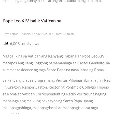
maisulong ang tunay na katarungan at kabutihang panlahat.
Pope Leo XIV, balik Vatican na
Reyn Letran - Ibañez
Friday, August 7, 2026 10:50 am
6,008 total views
Nagbalik na sa Vatican ang Kanyang Kabanalan Pope Leo XIV
matapos ang ilang linggong pamamahinga sa Castel Gandolfo, na
summer residence ng mga Santo Papa na nasa labas ng Roma.
Sa kanyang ulat sa programang Veritas Pilipinas, ibinahagi ni Rev.
Fr. Gregory Ramon Gaston, Rector ng Pontificio Collegio Filipino
sa Roma at Vatican Correspondent ng Radio Veritas, na naging
mahalaga ang maikling bakasyon ng Santo Papa upang
makapagpahinga, makapagdasal, at makapagtuon sa mga