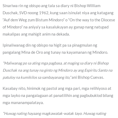
Sinariwa rin ng obispo ang tala sa diary ni Bishop William
Duschak, SVD noong 1962, kung saan isinulat niya ang katagang
“Auf dem Weg zum Bistum Mindoro” o “On the way to the Diocese
of Mindoro” na aniya’y sa kasalukuyan ay ganap nang natupad
makalipas ang mahigit anim na dekada.
Ipinaliwanag din ng obispo na higit pa sa pinagmulan ng
pangalang Mina de Oro ang tunay na kayamanan ng Mindoro.
“Maliwanag po sa ating mga pagbasa, at maging sa diary ni Bishop
Duschak na ang tunay na ginto ng Mindoro ay ang Espiritu Santo na
patuloy na kumikilos sa sambayanang ito,”
ani Bishop Cuevas.
Kasabay nito, hinimok ng pastol ang mga pari, mga relihiyoso at
mga layko na pangalagaan at panatilihin ang pagbubuklod bilang
mga mananampalataya.
“Huwag nating hayaang magkawatak-watak tayo. Huwag nating