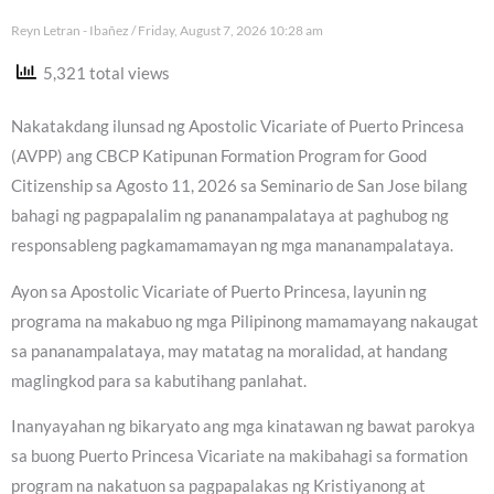
Reyn Letran - Ibañez
Friday, August 7, 2026 10:28 am
5,321 total views
Nakatakdang ilunsad ng Apostolic Vicariate of Puerto Princesa
(AVPP) ang CBCP Katipunan Formation Program for Good
Citizenship sa Agosto 11, 2026 sa Seminario de San Jose bilang
bahagi ng pagpapalalim ng pananampalataya at paghubog ng
responsableng pagkamamamayan ng mga mananampalataya.
Ayon sa Apostolic Vicariate of Puerto Princesa, layunin ng
programa na makabuo ng mga Pilipinong mamamayang nakaugat
sa pananampalataya, may matatag na moralidad, at handang
maglingkod para sa kabutihang panlahat.
Inanyayahan ng bikaryato ang mga kinatawan ng bawat parokya
sa buong Puerto Princesa Vicariate na makibahagi sa formation
program na nakatuon sa pagpapalakas ng Kristiyanong at