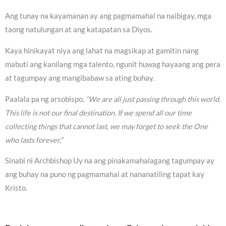
Ang tunay na kayamanan ay ang pagmamahal na naibigay, mga
taong natulungan at ang katapatan sa Diyos.
Kaya hinikayat niya ang lahat na magsikap at gamitin nang
mabuti ang kanilang mga talento, ngunit huwag hayaang ang pera
at tagumpay ang mangibabaw sa ating buhay.
Paalala pa ng arsobispo,
“We are all just passing through this world.
This life is not our final destination. If we spend all our time
collecting things that cannot last, we may forget to seek the One
who lasts forever.”
Sinabi ni Archbishop Uy na ang pinakamahalagang tagumpay ay
ang buhay na puno ng pagmamahal at nananatiling tapat kay
Kristo.