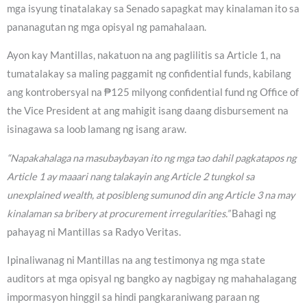
mga isyung tinatalakay sa Senado sapagkat may kinalaman ito sa
pananagutan ng mga opisyal ng pamahalaan.
Ayon kay Mantillas, nakatuon na ang paglilitis sa Article 1, na
tumatalakay sa maling paggamit ng confidential funds, kabilang
ang kontrobersyal na ₱125 milyong confidential fund ng Office of
the Vice President at ang mahigit isang daang disbursement na
isinagawa sa loob lamang ng isang araw.
“Napakahalaga na masubaybayan ito ng mga tao dahil pagkatapos ng
Article 1 ay maaari nang talakayin ang Article 2 tungkol sa
unexplained wealth, at posibleng sumunod din ang Article 3 na may
kinalaman sa bribery at procurement irregularities.”
Bahagi ng
pahayag ni Mantillas sa Radyo Veritas.
Ipinaliwanag ni Mantillas na ang testimonya ng mga state
auditors at mga opisyal ng bangko ay nagbigay ng mahahalagang
impormasyon hinggil sa hindi pangkaraniwang paraan ng