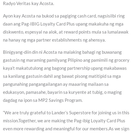
Radyo Veritas kay Acosta.
Ayon kay Acosta na bukod sa pagiging cash card, nagsisilbi ring
daan ang Pag-IBIG Loyalty Card Plus upang makakuha ng mga
diskwento, espesyal na alok, at reward points mula sa lumalawak
na hanay ng mga partner establishments ng ahensya.
Binigyang-diin din ni Acosta na malaking bahagi ng buwanang
gastusin ng maraming pamilyang Pilipino ang pamimili ng grocery
kaya’t makatutulong ang bagong partnership upang makabawas
sa kanilang gastusin dahil ang bawat pisong matitipid sa mga
pangunahing pangangailangan ay maaaring mailaan sa
edukasyon, pamasahe, bayarin sa kuryente at tubig, o maging
dagdag na ipon sa MP2 Savings Program.
“We are truly grateful to Lander’s Superstore for joining us in this
mission.Together, we are making the Pag-ibig Loyalty Card Plus
even more rewarding and meaningful for our members.As we sign