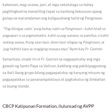
kabataan, mag-asawa, pari, at mga nakatalaga sa buhay
paglilingkod na manatiling tapat sa kanilang bokasyon upang
ganap na maramdaman ang kaligayahang hatid ng Panginoon.
“‘Pag ibinigay natin ‘yung buhay natin sa Panginoon—kahit hindi sa
pagpapari o sa pagmamadre, kahit sa pag-aasawa, sa pamilya, o kahit
walang asawa, Kung saan tayo, doon tayo nilagay ng Panginoon, at
‘pag faithful tayo ay magiging masaya tayo.”
Ayon kay Fr. Gaston.
Samantala, sinabi rin ni Fr. Gaston na nagpapatuloy ang mga
gawain ng Santo Papa sa Vatican, kabilang ang pakikipagpulong
sa iba’t ibang grupo bilang pagpapatuloy ng kanyang misyon ng
pagpapalakas sa pananampalataya at pagkakaisa ng Simbahan
sa buong mundo.
CBCP Katipunan Formation, ilulunsad ng AVPP