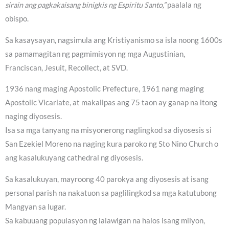
sirain ang pagkakaisang binigkis ng Espiritu Santo,”
paalala ng
obispo.
Sa kasaysayan, nagsimula ang Kristiyanismo sa isla noong 1600s
sa pamamagitan ng pagmimisyon ng mga Augustinian,
Franciscan, Jesuit, Recollect, at SVD.
1936 nang maging Apostolic Prefecture, 1961 nang maging
Apostolic Vicariate, at makalipas ang 75 taon ay ganap na itong
naging diyosesis.
Isa sa mga tanyang na misyonerong naglingkod sa diyosesis si
San Ezekiel Moreno na naging kura paroko ng Sto Nino Church o
ang kasalukuyang cathedral ng diyosesis.
Sa kasalukuyan, mayroong 40 parokya ang diyosesis at isang
personal parish na nakatuon sa paglilingkod sa mga katutubong
Mangyan sa lugar.
Sa kabuuang populasyon ng lalawigan na halos isang milyon,