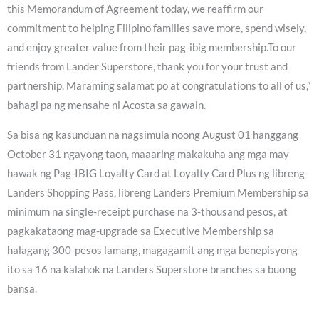
this Memorandum of Agreement today, we reaffirm our
commitment to helping Filipino families save more, spend wisely,
and enjoy greater value from their pag-ibig membership.To our
friends from Lander Superstore, thank you for your trust and
partnership. Maraming salamat po at congratulations to all of us,”
bahagi pa ng mensahe ni Acosta sa gawain.
Sa bisa ng kasunduan na nagsimula noong August 01 hanggang
October 31 ngayong taon, maaaring makakuha ang mga may
hawak ng Pag-IBIG Loyalty Card at Loyalty Card Plus ng libreng
Landers Shopping Pass, libreng Landers Premium Membership sa
minimum na single-receipt purchase na 3-thousand pesos, at
pagkakataong mag-upgrade sa Executive Membership sa
halagang 300-pesos lamang, magagamit ang mga benepisyong
ito sa 16 na kalahok na Landers Superstore branches sa buong
bansa.