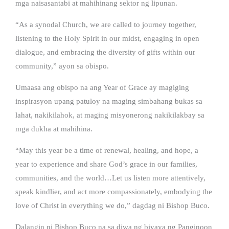
mga naisasantabi at mahihinang sektor ng lipunan.
“As a synodal Church, we are called to journey together,
listening to the Holy Spirit in our midst, engaging in open
dialogue, and embracing the diversity of gifts within our
community,” ayon sa obispo.
Umaasa ang obispo na ang Year of Grace ay magiging
inspirasyon upang patuloy na maging simbahang bukas sa
lahat, nakikilahok, at maging misyonerong nakikilakbay sa
mga dukha at mahihina.
“May this year be a time of renewal, healing, and hope, a
year to experience and share God’s grace in our families,
communities, and the world…Let us listen more attentively,
speak kindlier, and act more compassionately, embodying the
love of Christ in everything we do,” dagdag ni Bishop Buco.
Dalangin ni Bishop Buco na sa diwa ng biyaya ng Panginoon