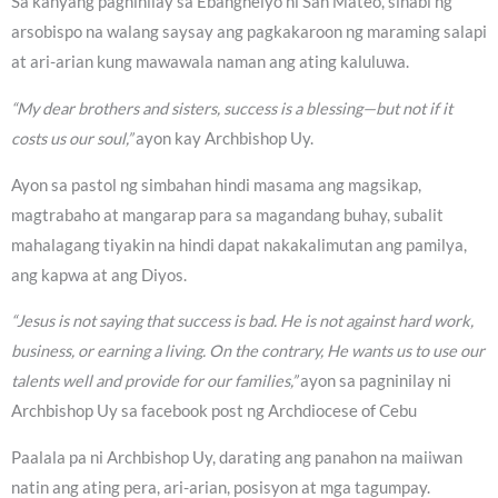
Sa kanyang pagninilay sa Ebanghelyo ni San Mateo, sinabi ng
arsobispo na walang saysay ang pagkakaroon ng maraming salapi
at ari-arian kung mawawala naman ang ating kaluluwa.
“My dear brothers and sisters, success is a blessing—but not if it
costs us our soul,”
ayon kay Archbishop Uy.
Ayon sa pastol ng simbahan hindi masama ang magsikap,
magtrabaho at mangarap para sa magandang buhay, subalit
mahalagang tiyakin na hindi dapat nakakalimutan ang pamilya,
ang kapwa at ang Diyos.
“Jesus is not saying that success is bad. He is not against hard work,
business, or earning a living. On the contrary, He wants us to use our
talents well and provide for our families,”
ayon sa pagninilay ni
Archbishop Uy sa facebook post ng Archdiocese of Cebu
Paalala pa ni Archbishop Uy, darating ang panahon na maiiwan
natin ang ating pera, ari-arian, posisyon at mga tagumpay.