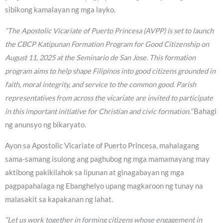
sibikong kamalayan ng mga layko.
“The Apostolic Vicariate of Puerto Princesa (AVPP) is set to launch
the CBCP Katipunan Formation Program for Good Citizenship on
August 11, 2025 at the Seminario de San Jose. This formation
program aims to help shape Filipinos into good citizens grounded in
faith, moral integrity, and service to the common good. Parish
representatives from across the vicariate are invited to participate
in this important initiative for Christian and civic formation.”
Bahagi
ng anunsyo ng bikaryato.
Ayon sa Apostolic Vicariate of Puerto Princesa, mahalagang
sama-samang isulong ang paghubog ng mga mamamayang may
aktibong pakikilahok sa lipunan at ginagabayan ng mga
pagpapahalaga ng Ebanghelyo upang magkaroon ng tunay na
malasakit sa kapakanan ng lahat.
“Let us work together in forming citizens whose engagement in