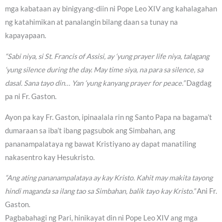
mga kabataan ay binigyang-diin ni Pope Leo XIV ang kahalagahan
ng katahimikan at panalangin bilang daan sa tunay na
kapayapaan.
“Sabi niya, si St. Francis of Assisi, ay ‘yung prayer life niya, talagang
‘yung silence during the day. May time siya, na para sa silence, sa
dasal. Sana tayo din… Yan ‘yung kanyang prayer for peace.”
Dagdag
pa ni Fr. Gaston.
Ayon pa kay Fr. Gaston, ipinaalala rin ng Santo Papa na bagama’t
dumaraan sa iba’t ibang pagsubok ang Simbahan, ang
pananampalataya ng bawat Kristiyano ay dapat manatiling
nakasentro kay Hesukristo.
“Ang ating pananampalataya ay kay Kristo. Kahit may makita tayong
hindi maganda sa ilang tao sa Simbahan, balik tayo kay Kristo.”
Ani Fr.
Gaston.
Pagbabahagi ng Pari, hinikayat din ni Pope Leo XIV ang mga