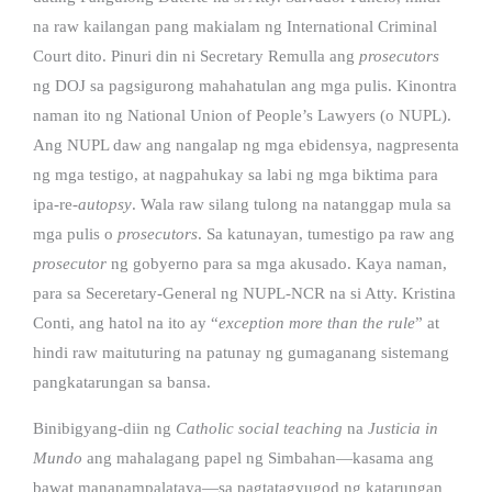
na raw kailangan pang makialam ng International Criminal
Court dito. Pinuri din ni Secretary Remulla ang
prosecutors
ng DOJ sa pagsigurong mahahatulan ang mga pulis. Kinontra
naman ito ng National Union of People’s Lawyers (o NUPL).
Ang NUPL daw ang nangalap ng mga ebidensya, nagpresenta
ng mga testigo, at nagpahukay sa labi ng mga biktima para
ipa-re-
autopsy
. Wala raw silang tulong na natanggap mula sa
mga pulis o
prosecutors
. Sa katunayan, tumestigo pa raw ang
prosecutor
ng gobyerno para sa mga akusado. Kaya naman,
para sa Seceretary-General ng NUPL-NCR na si Atty. Kristina
Conti, ang hatol na ito ay “
exception more than the rule
” at
hindi raw maituturing na patunay ng gumaganang sistemang
pangkatarungan sa bansa.
Binibigyang-diin ng
Catholic social teaching
na
Justicia in
Mundo
ang mahalagang papel ng Simbahan—kasama ang
bawat mananampalataya—sa pagtatagyugod ng katarungan