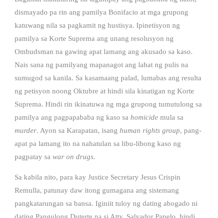
dismayado pa rin ang pamilya Bonifacio at mga grupong
katuwang nila sa pagkamit ng hustisya. Ipinetisyon ng
pamilya sa Korte Suprema ang unang resolusyon ng
Ombudsman na gawing apat lamang ang akusado sa kaso.
Nais sana ng pamilyang mapanagot ang lahat ng pulis na
sumugod sa kanila. Sa kasamaang palad, lumabas ang resulta
ng petisyon noong Oktubre at hindi sila kinatigan ng Korte
Suprema. Hindi rin ikinatuwa ng mga grupong tumutulong sa
pamilya ang pagpapababa ng kaso sa
homicide
mula sa
murder
. Ayon sa Karapatan, isang
human rights group
, pang-
apat pa lamang ito na nahatulan sa libu-libong kaso ng
pagpatay sa
war on drugs.
Sa kabila nito, para kay Justice Secretary Jesus Crispin
Remulla, patunay daw itong gumagana ang sistemang
pangkatarungan sa bansa. Iginiit tuloy ng dating abogado ni
dating Pangulong Duterte na si Atty. Salvador Panelo, hindi