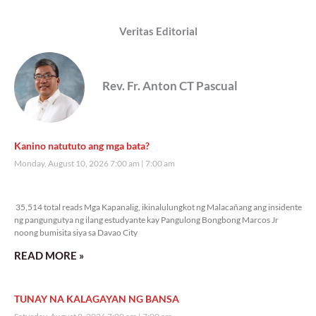
Veritas Editorial
Rev. Fr. Anton CT Pascual
Kanino natututo ang mga bata?
Monday, August 10, 2026 7:00 am
7:00 am
35,514 total reads
35,514 total reads Mga Kapanalig, ikinalulungkot ng Malacañang ang insidente
ng pangungutya ng ilang estudyante kay Pangulong Bongbong Marcos Jr
noong bumisita siya sa Davao City
READ MORE »
TUNAY NA KALAGAYAN NG BANSA