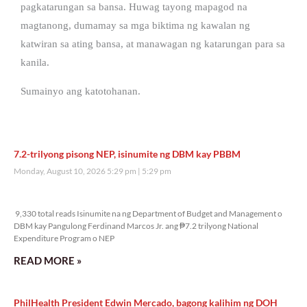
pagkatarungan sa bansa. Huwag tayong mapagod na
magtanong, dumamay sa mga biktima ng kawalan ng
katwiran sa ating bansa, at manawagan ng katarungan para sa
kanila.
Sumainyo ang katotohanan.
7.2-trilyong pisong NEP, isinumite ng DBM kay PBBM
Monday, August 10, 2026 5:29 pm
5:29 pm
9,330 total reads
9,330 total reads Isinumite na ng Department of Budget and Management o
DBM kay Pangulong Ferdinand Marcos Jr. ang ₱7.2 trilyong National
Expenditure Program o NEP
READ MORE »
PhilHealth President Edwin Mercado, bagong kalihim ng DOH