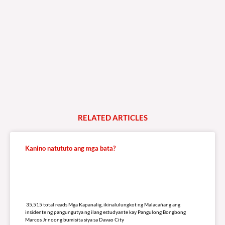
RELATED
A
R
T
I
C
L
E
S
Kanino natututo ang mga bata?
35,515 total reads
35,515 total reads Mga Kapanalig, ikinalulungkot ng Malacañang ang
insidente ng pangungutya ng ilang estudyante kay Pangulong Bongbong
Marcos Jr noong bumisita siya sa Davao City