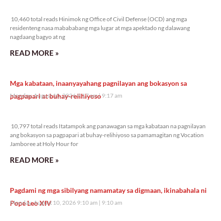
10,460 total reads
10,460 total reads Hinimok ng Office of Civil Defense (OCD) ang mga
residenteng nasa mabababang mga lugar at mga apektado ng dalawang
nagdaang bagyo at ng
READ MORE »
Mga kabataan, inaanyayahang pagnilayan ang bokasyon sa
pagpapari at buhay-relihiyoso
Monday, August 10, 2026 9:17 am
9:17 am
10,797 total reads
10,797 total reads Itatampok ang panawagan sa mga kabataan na pagnilayan
ang bokasyon sa pagpapari at buhay-relihiyoso sa pamamagitan ng Vocation
Jamboree at Holy Hour for
READ MORE »
Pagdami ng mga sibilyang namamatay sa digmaan, ikinabahala ni
Pope Leo XIV
Monday, August 10, 2026 9:10 am
9:10 am