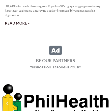
10,743 total reads
10,743 total reads Nanawagan si Pope Leo XIV ng agarang pagwawakas ng
karahasan sa gitna ng patuloy na pagdami ng mga sibilyang nasasawi sa
digmaan sa
READ MORE »
BE OUR PARTNERS
THIS PORTION IS BROUGHT YOU BY