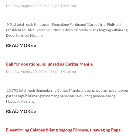
Monday, August 10, 2026 5:22 pm
5:22 pm
9,512 total reads
9,512 total reads Itinalaga ni Pangulong Ferdinand Marcos Jr. si PhilHealth
President at Chief Executive Officer Edwin Mercado bilang bagong kalihim ng
Department of Health o
READ MORE »
Call for donations, inilunsad ng Caritas Manila
Monday, August 10, 2026 4:16 pm
4:16 pm
10,795 total reads
10,795 total reads Sinimulan ng Caritas Manila ang pangnagalap ng donasyon
para sa mga biktima ng masamang panahon na dulot ng pananalasa ng
Habagat. Apela ng
READ MORE »
Elevation ng Calapan bilang bagong Diocese, tinawag ng Papal