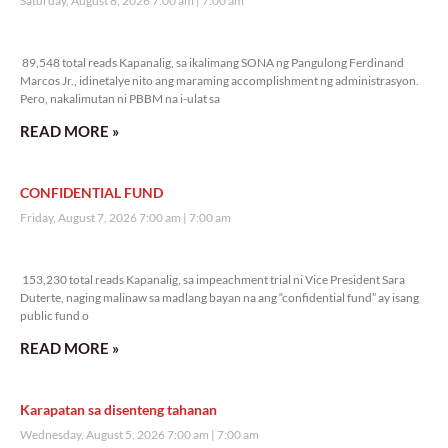
Saturday, August 8, 2026 7:00 am
7:00 am
89,548 total reads
89,548 total reads Kapanalig, sa ikalimang SONA ng Pangulong Ferdinand
Marcos Jr., idinetalye nito ang maraming accomplishment ng administrasyon.
Pero, nakalimutan ni PBBM na i-ulat sa
READ MORE »
CONFIDENTIAL FUND
Friday, August 7, 2026 7:00 am
7:00 am
153,230 total reads
153,230 total reads Kapanalig, sa impeachment trial ni Vice President Sara
Duterte, naging malinaw sa madlang bayan na ang “confidential fund” ay isang
public fund o
READ MORE »
Karapatan sa disenteng tahanan
Wednesday, August 5, 2026 7:00 am
7:00 am