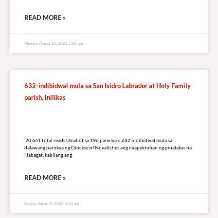
READ MORE »
Monday, August 10, 2026 7:00 am
632-indibidwal mula sa San Isidro Labrador at Holy Family
parish, inilikas
20,661 total reads
20,661 total reads Umabot sa 196 pamilya o 632 indibidwal mula sa
dalawang parokya ng Diocese of Novaliches ang naapektuhan ng pinalakas na
Habagat, kabilang ang
READ MORE »
Sunday, August 9, 2026 4:40 pm