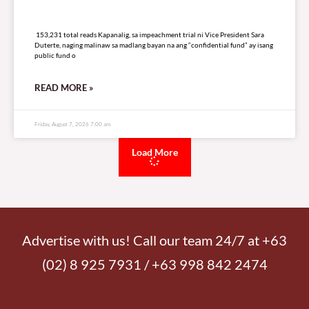
153,231 total reads
153,231 total reads Kapanalig, sa impeachment trial ni Vice President Sara
Duterte, naging malinaw sa madlang bayan na ang “confidential fund” ay isang
public fund o
READ MORE »
Friday, August 7, 2026 7:00 am
Load More
Advertise with us! Call our team 24/7 at +63
(02) 8 925 7931 / +63 998 842 2474