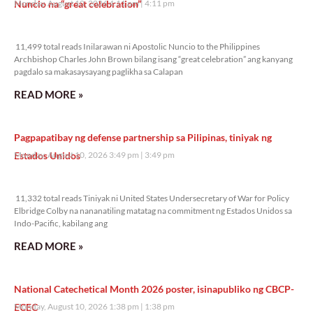
Nuncio na “great celebration”
Monday, August 10, 2026 4:11 pm
4:11 pm
11,499 total reads
11,499 total reads Inilarawan ni Apostolic Nuncio to the Philippines
Archbishop Charles John Brown bilang isang “great celebration” ang kanyang
pagdalo sa makasaysayang paglikha sa Calapan
READ MORE »
Pagpapatibay ng defense partnership sa Pilipinas, tiniyak ng
Estados Unidos
Monday, August 10, 2026 3:49 pm
3:49 pm
11,332 total reads
11,332 total reads Tiniyak ni United States Undersecretary of War for Policy
Elbridge Colby na nananatiling matatag na commitment ng Estados Unidos sa
Indo-Pacific, kabilang ang
READ MORE »
National Catechetical Month 2026 poster, isinapubliko ng CBCP-
ECEC
Monday, August 10, 2026 1:38 pm
1:38 pm