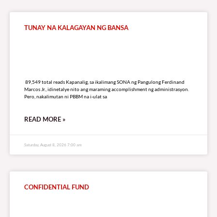
TUNAY NA KALAGAYAN NG BANSA
89,549 total reads
89,549 total reads Kapanalig, sa ikalimang SONA ng Pangulong Ferdinand
Marcos Jr., idinetalye nito ang maraming accomplishment ng administrasyon.
Pero, nakalimutan ni PBBM na i-ulat sa
READ MORE »
Saturday, August 8, 2026 7:00 am
CONFIDENTIAL FUND