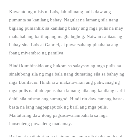
Kuwento ng misis ni Luis, labinlimang pulis daw ang
pumunta sa kanilang bahay. Nagulat na lamang sila nang
biglang pumanhik sa kanilang bahay ang mga pulis na may
mahahabang baril upang maghalughog. Naiwan sa itaas ng
bahay sina Luis at Gabriel, at puwersahang pinababa ang
ibang miyembro ng pamilya.
Hindi kumbinsido ang hukom sa salaysay ng mga pulis na
sinalubong sila ng mga bala nang dumating sila sa bahay ng
mga Bonifacio. Hindi raw makatuwiran ang paliwanag ng
mga pulis na dinidepensahan lamang nila ang kanilang sarili
dahil sila mismo ang sumugod. Hindi rin daw tamang basta-
basta na lang nagpapaputok ng baril ang mga pulis.
Maituturing daw itong pagsasawalambahala sa mga
inosenteng puwedeng madamay.
Bagamat maituturing na tagumpay ang pagbababa ng hatol,