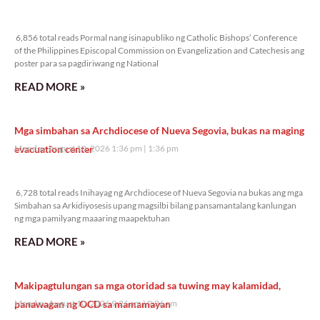
6,856 total reads
6,856 total reads Pormal nang isinapubliko ng Catholic Bishops’ Conference
of the Philippines Episcopal Commission on Evangelization and Catechesis ang
poster para sa pagdiriwang ng National
READ MORE »
Mga simbahan sa Archdiocese of Nueva Segovia, bukas na maging
evacuation center
Monday, August 10, 2026 1:36 pm
1:36 pm
6,728 total reads
6,728 total reads Inihayag ng Archdiocese of Nueva Segovia na bukas ang mga
Simbahan sa Arkidiyosesis upang magsilbi bilang pansamantalang kanlungan
ng mga pamilyang maaaring maapektuhan
READ MORE »
Makipagtulungan sa mga otoridad sa tuwing may kalamidad,
panawagan ng OCD sa mamamayan
Monday, August 10, 2026 9:26 am
9:26 am