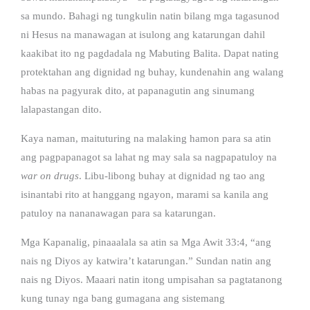
sa mundo.
Bahagi ng tungkulin natin bilang mga tagasunod
ni Hesus na manawagan at isulong ang katarungan dahil
kaakibat ito ng pagdadala ng Mabuting Balita. Dapat nating
protektahan ang dignidad ng buhay, kundenahin ang walang
habas na pagyurak dito, at papanagutin ang sinumang
lalapastangan dito.
Kaya naman, maituturing na malaking hamon para sa atin
ang pagpapanagot sa lahat ng may sala sa nagpapatuloy na
war on drugs
. Libu-libong buhay at dignidad ng tao ang
isinantabi rito at hanggang ngayon, marami sa kanila ang
patuloy na nananawagan para sa katarungan.
Mga Kapanalig, pinaaalala sa atin sa Mga Awit 33:4, “ang
nais ng Diyos ay katwira’t katarungan.” Sundan natin ang
nais ng Diyos. Maaari natin itong umpisahan sa pagtatanong
kung tunay nga bang gumagana ang sistemang