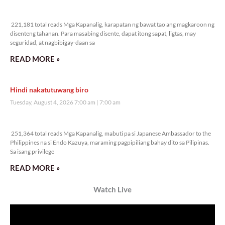
221,181 total reads
221,181 total reads Mga Kapanalig, karapatan ng bawat tao ang magkaroon ng
disenteng tahanan. Para masabing disente, dapat itong sapat, ligtas, may
seguridad, at nagbibigay-daan sa
READ MORE »
Hindi nakatutuwang biro
Tuesday, August 4, 2026 7:00 am
7:00 am
251,364 total reads
251,364 total reads Mga Kapanalig, mabuti pa si Japanese Ambassador to the
Philippines na si Endo Kazuya, maraming pagpipiliang bahay dito sa Pilipinas.
Sa isang privilege
READ MORE »
Watch Live