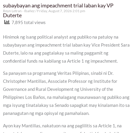
subaybayan ang impeachment trial laban kay VP
Reyn Letran - Ibañez
Friday, August 7, 2026 2:01 pm
Duterte
7,895 total views
Hinimok ng isang political analyst ang publiko na patuloy na
subaybayan ang impeachment trial laban kay Vice President Sara
Duterte, lalo na ang pagtalakay sa maling paggamit ng
confidential funds na kabilang sa Article 1 ng impeachment.
Sa panayam sa programang Veritas Pilipinas, sinabi ni Dr.
Christopher Mantillas, Associate Professor ng Institute for
Governance and Rural Development ng University of the
Philippines Los Baños, na mahalagang maunawaan ng publiko ang
mga isyung tinatalakay sa Senado sapagkat may kinalaman ito sa
pananagutan ng mga opisyal ng pamahalaan.
Ayon kay Mantillas, nakatuon na ang paglilitis sa Article 1, na