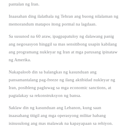
pantalan ng Iran.
Inaasahan ding ilalathala ng Tehran ang buong nilalaman ng
memorandum matapos itong pormal na lagdaan.
Sa susunod na 60 araw, ipagpapatuloy ng dalawang panig
ang negosasyon hinggil sa mas sensitibong usapin kabilang
ang programang nukleyar ng Iran at mga parusang ipinataw
ng Amerika.
Nakapaloob din sa balangkas ng kasunduan ang
pansamantalang pag-freeze ng ilang aktibidad nukleyar ng
Iran, posibleng pagluwag sa mga economic sanctions, at
pagtalakay sa rekonstruksyon ng bansa.
Saklaw din ng kasunduan ang Lebanon, kung saan
inaasahang titigil ang mga operasyong militar habang
isinusulong ang mas malawak na kapayapaan sa rehiyon.