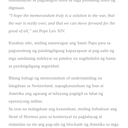
digmaan.
“I hope the memorandum truly is a solution to the war, that
the war is really over, and that we can move forward for the
good of all,”
ani Pope Leo XIV.
Kasabay nito, muling nanawagan ang Santo Papa para sa
pagsusulong ng pandaigdigang kapayapaan at pag-aalis ng
mga sandatang nukleyar na patuloy na nagdudulot ng banta
sa pandaigdigang seguridad.
Bilang bahagi ng memorandum of understanding na
lalagdaan sa Switzerland, napagkasunduan ng Iran at
Amerika ang agarang at tuluyang pagtigil sa lahat ng
operasyong militar.
Sa oras na malagdaan ang kasunduan, muling bubuksan ang
Strait of Hormuz para sa komersyal na paglalayag at
sisimulan na rin ang pag-alis ng blockade ng Amerika sa mga