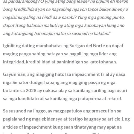
sa pandarambong? O yung ating bang leader na pipiliin eh meron
bang kredibilidad yan na nagsabing ngayon tapos bukas dineny o
nagsisinungaling na hindi daw nasabi? Yung mga ganung punto,
dapat itong balansin mabuti ng ating mga kababayan kung ano
ang katangiang hahanapin natin sa susunod na halalan.”
Iginiit ng dating mambabatas ng Surigao del Norte na dapat
maging pangunahing batayan sa pagpili ng mga lider ang
integridad, kredibilidad at paninindigan sa katotohanan.
Gayunman, ang magiging hatol sa impeachment trial ay nasa
mga Senator-Judge, habang ang magiging pasya ng mga
botante sa 2028 ay nakasalalay sa kanilang sariling pagsusuri
sa mga kandidato at sa kanilang mga plataporma at rekord.
Sa susunod na linggo, ay magpapatuloy ang prosecution sa
paglalahad ng mga ebidensya at testigo kaugnay sa article 1 ng
articles of impeachment kung saan tinatayang may apat na