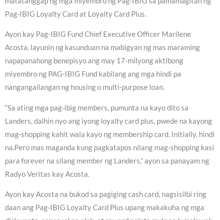
matatanggap ng mga miyembro ng Pag-IBIG sa pamamagitan ng
Pag-IBIG Loyalty Card at Loyalty Card Plus.
Ayon kay Pag-IBIG Fund Chief Executive Officer Marilene
Acosta, layunin ng kasunduan na mabigyan ng mas maraming
napapanahong benepisyo ang may 17-milyong aktibong
miyembro ng PAG-IBIG Fund kabilang ang mga hindi pa
nangangailangan ng housing o multi-purpose loan.
“Sa ating mga pag-ibig members, pumunta na kayo dito sa
Landers, dalhin nyo ang iyong loyalty card plus, pwede na kayong
mag-shopping kahit wala kayo ng membership card. Initially, hindi
na.Pero mas maganda kung pagkatapos nilang mag-shopping kasi
para forever na silang member ng Landers,” ayon sa panayam ng
Radyo Veritas kay Acosta.
Ayon kay Acosta na bukod sa pagiging cash card, nagsisilbi ring
daan ang Pag-IBIG Loyalty Card Plus upang makakuha ng mga