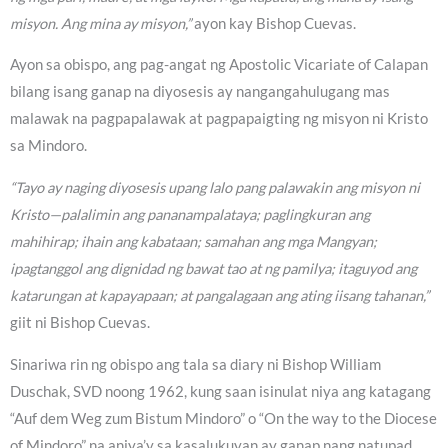
misyon. Ang mina ay misyon,”
ayon kay Bishop Cuevas.
Ayon sa obispo, ang pag-angat ng Apostolic Vicariate of Calapan
bilang isang ganap na diyosesis ay nangangahulugang mas
malawak na pagpapalawak at pagpapaigting ng misyon ni Kristo
sa Mindoro.
“Tayo ay naging diyosesis upang lalo pang palawakin ang misyon ni
Kristo—palalimin ang pananampalataya; paglingkuran ang
mahihirap; ihain ang kabataan; samahan ang mga Mangyan;
ipagtanggol ang dignidad ng bawat tao at ng pamilya; itaguyod ang
katarungan at kapayapaan; at pangalagaan ang ating iisang tahanan,”
giit ni Bishop Cuevas.
Sinariwa rin ng obispo ang tala sa diary ni Bishop William
Duschak, SVD noong 1962, kung saan isinulat niya ang katagang
“Auf dem Weg zum Bistum Mindoro” o “On the way to the Diocese
of Mindoro” na aniya’y sa kasalukuyan ay ganap nang natupad