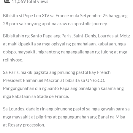
11,069 total views
Bibisita si Pope Leo XIV sa France mula Setyembre 25 hanggang
28 para sa kanyang apat na araw na apostolic journey.
Bibisitahin ng Santo Papa ang Paris, Saint-Denis, Lourdes at Metz
at makikipagkita sa mga opisyal ng pamahalaan, kabataan, mga
obispo, maysakit, migranteng nangangailangan ng tulong at mga
relihiyoso.
Sa Paris, makikipagkita ang pinunong pastol kay French
President Emmanuel Macron at bibisita sa UNESCO.
Pangungunahan din ng Santo Papa ang panalangin kasama ang
mga kabataan sa Stade de France.
Sa Lourdes, dadalo rin ang pinunong pastol sa mga gawain para sa
mga maysakit at pilgrims at pangungunahan ang Banal na Misa
at Rosary procession.