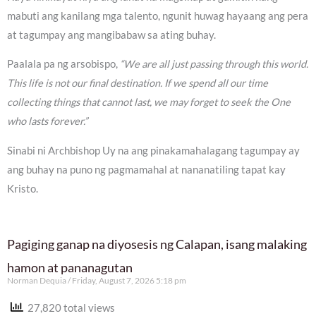
mabuti ang kanilang mga talento, ngunit huwag hayaang ang pera
at tagumpay ang mangibabaw sa ating buhay.
Paalala pa ng arsobispo,
“We are all just passing through this world.
This life is not our final destination. If we spend all our time
collecting things that cannot last, we may forget to seek the One
who lasts forever.”
Sinabi ni Archbishop Uy na ang pinakamahalagang tagumpay ay
ang buhay na puno ng pagmamahal at nananatiling tapat kay
Kristo.
Pagiging ganap na diyosesis ng Calapan, isang malaking
hamon at pananagutan
Norman Dequia
Friday, August 7, 2026 5:18 pm
27,820 total views