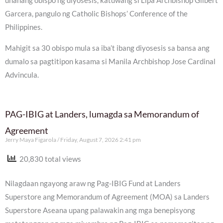
unahang obispo ng diyosesis, katuwang si Lipa Archbishop Gilbert
Garcera, pangulo ng Catholic Bishops’ Conference of the
Philippines.
Mahigit sa 30 obispo mula sa iba’t ibang diyosesis sa bansa ang
dumalo sa pagtitipon kasama si Manila Archbishop Jose Cardinal
Advincula.
PAG-IBIG at Landers, lumagda sa Memorandum of
Agreement
Jerry Maya Figarola
Friday, August 7, 2026 2:41 pm
20,830 total views
Nilagdaan ngayong araw ng Pag-IBIG Fund at Landers
Superstore ang Memorandum of Agreement (MOA) sa Landers
Superstore Aseana upang palawakin ang mga benepisyong