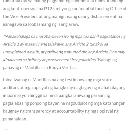
tumatalakay sa maling paggamit ng confidential funds, kabilang
ang kontrobersyal na ₱125 milyong confidential fund ng Office of
the Vice President at ang mahigit isang daang disbursement na
isinagawa sa loob lamang ng isang araw.
“Napakahalaga na masubaybayan ito ng mga tao dahil pagkatapos ng
Article 1 ay maaari nang talakayin ang Article 2 tungkol sa
unexplained wealth, at posibleng sumunod din ang Article 3 na may
kinalaman sa bribery at procurement irregularities.”
Bahagi ng
pahayag ni Mantillas sa Radyo Veritas.
Ipinaliwanag ni Mantillas na ang testimonya ng mga state
auditors at mga opisyal ng bangko ay nagbigay ng mahahalagang
impormasyon hinggil sa hindi pangkaraniwang paraan ng
paglalabas ng pondo ng bayan na nagdudulot ng mga katanungan
kaugnay ng transparency at accountability ng mga opisyal ng
pamahalaan.