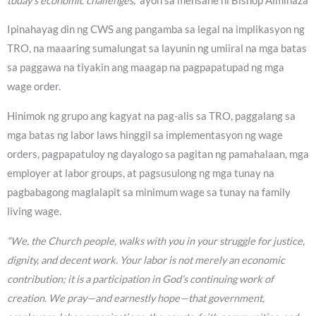
today’s economic challenges,”
ayon sa mensahe ni Bishop Alminaza
Ipinahayag din ng CWS ang pangamba sa legal na implikasyon ng
TRO, na maaaring sumalungat sa layunin ng umiiral na mga batas
sa paggawa na tiyakin ang maagap na pagpapatupad ng mga
wage order.
Hinimok ng grupo ang kagyat na pag-alis sa TRO, paggalang sa
mga batas ng labor laws hinggil sa implementasyon ng wage
orders, pagpapatuloy ng dayalogo sa pagitan ng pamahalaan, mga
employer at labor groups, at pagsusulong ng mga tunay na
pagbabagong maglalapit sa minimum wage sa tunay na family
living wage.
“We, the Church people, walks with you in your struggle for justice,
dignity, and decent work. Your labor is not merely an economic
contribution; it is a participation in God’s continuing work of
creation. We pray—and earnestly hope—that government,