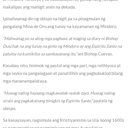
makalipas ang mahigit anim na dekada.
Ipinaliwanag din ng obispo na higit pa sa pinagmulan ng
pangalang Mina de Oro ang tunay na kayamanan ng Mindoro.
“Maliwanag po sa ating mga pagbasa, at maging sa diary ni Bishop
Duschak na ang tunay na ginto ng Mindoro ay ang Espiritu Santo na
patuloy na kumikilos sa sambayanang ito,”
ani Bishop Cuevas.
Kasabay nito, hinimok ng pastol ang mga pari, mga relihiyoso at
mga layko na pangalagaan at panatilihin ang pagbubuklod bilang
mga mananampalataya.
“Huwag nating hayaang magkawatak-watak tayo. Huwag nating
sirain ang pagkakaisang binigkis ng Espiritu Santo,”
paalala ng
obispo.
Sa kasaysayan, nagsimula ang Kristiyanismo sa isla noong 1600s
sa pamamagitan ng pagmimisyon ng mga Augustinian,