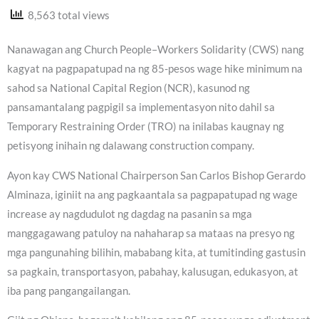
8,563 total views
Nanawagan ang Church People–Workers Solidarity (CWS) nang
kagyat na pagpapatupad na ng 85-pesos wage hike minimum na
sahod sa National Capital Region (NCR), kasunod ng
pansamantalang pagpigil sa implementasyon nito dahil sa
Temporary Restraining Order (TRO) na inilabas kaugnay ng
petisyong inihain ng dalawang construction company.
Ayon kay CWS National Chairperson San Carlos Bishop Gerardo
Alminaza, iginiit na ang pagkaantala sa pagpapatupad ng wage
increase ay nagdudulot ng dagdag na pasanin sa mga
manggagawang patuloy na nahaharap sa mataas na presyo ng
mga pangunahing bilihin, mababang kita, at tumitinding gastusin
sa pagkain, transportasyon, pabahay, kalusugan, edukasyon, at
iba pang pangangailangan.