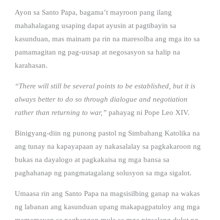
Ayon sa Santo Papa, bagama’t mayroon pang ilang
mahahalagang usaping dapat ayusin at pagtibayin sa
kasunduan, mas mainam pa rin na maresolba ang mga ito sa
pamamagitan ng pag-uusap at negosasyon sa halip na
karahasan.
“There will still be several points to be established, but it is
always better to do so through dialogue and negotiation
rather than returning to war,”
pahayag ni Pope Leo XIV.
Binigyang-diin ng punong pastol ng Simbahang Katolika na
ang tunay na kapayapaan ay nakasalalay sa pagkakaroon ng
bukas na dayalogo at pagkakaisa ng mga bansa sa
paghahanap ng pangmatagalang solusyon sa mga sigalot.
Umaasa rin ang Santo Papa na magsisilbing ganap na wakas
ng labanan ang kasunduan upang makapagpatuloy ang mga
mamamayan sa pagbangon mula sa mga pinsalang dulot ng