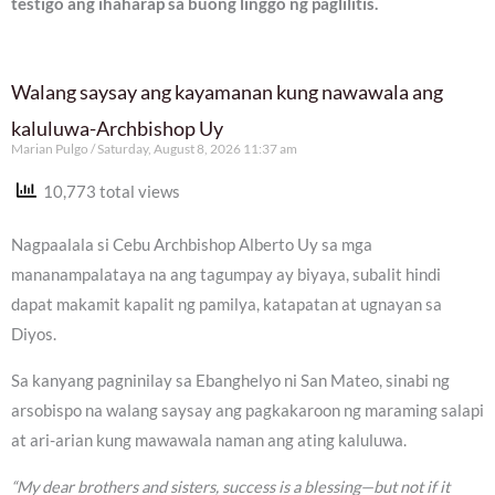
testigo ang ihaharap sa buong linggo ng paglilitis.
Walang saysay ang kayamanan kung nawawala ang
kaluluwa-Archbishop Uy
Marian Pulgo
Saturday, August 8, 2026 11:37 am
10,773 total views
Nagpaalala si Cebu Archbishop Alberto Uy sa mga
mananampalataya na ang tagumpay ay biyaya, subalit hindi
dapat makamit kapalit ng pamilya, katapatan at ugnayan sa
Diyos.
Sa kanyang pagninilay sa Ebanghelyo ni San Mateo, sinabi ng
arsobispo na walang saysay ang pagkakaroon ng maraming salapi
at ari-arian kung mawawala naman ang ating kaluluwa.
“My dear brothers and sisters, success is a blessing—but not if it