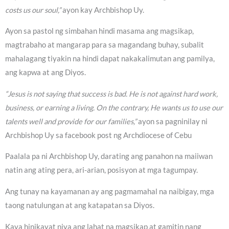
costs us our soul,”
ayon kay Archbishop Uy.
Ayon sa pastol ng simbahan hindi masama ang magsikap,
magtrabaho at mangarap para sa magandang buhay, subalit
mahalagang tiyakin na hindi dapat nakakalimutan ang pamilya,
ang kapwa at ang Diyos.
“Jesus is not saying that success is bad. He is not against hard work,
business, or earning a living. On the contrary, He wants us to use our
talents well and provide for our families,”
ayon sa pagninilay ni
Archbishop Uy sa facebook post ng Archdiocese of Cebu
Paalala pa ni Archbishop Uy, darating ang panahon na maiiwan
natin ang ating pera, ari-arian, posisyon at mga tagumpay.
Ang tunay na kayamanan ay ang pagmamahal na naibigay, mga
taong natulungan at ang katapatan sa Diyos.
Kaya hinikayat niya ang lahat na magsikap at gamitin nang