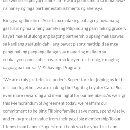
diskwento, espesyal na alok, at reward points mula sa lumalawak
na hanay ng mga partner establishments ng ahensya.
Binigyang-diin din ni Acosta na malaking bahagi ng buwanang
gastusin ng maraming pamilyang Pilipino ang pamimili ng grocery
kaya’t makatutulong ang bagong partnership upang makabawas
sa kanilang gastusin dahil ang bawat pisong matitipid sa mga
pangunahing pangangailangan ay maaaring mailaan sa
edukasyon, pamasahe, bayarin sa kuryente at tubig, o maging
dagdag na ipon sa MP2 Savings Program.
“We are truly grateful to Lander’s Superstore for joining us in this
mission.Together, we are making the Pag-ibig Loyalty Card Plus
even more rewarding and meaningful for our members.As we sign
this Memorandum of Agreement today, we reaffirm our
commitment to helping Filipino families save more, spend wisely,
and enjoy greater value from their pag-ibig membership.To our
friends from Lander Superstore, thank you for your trust and