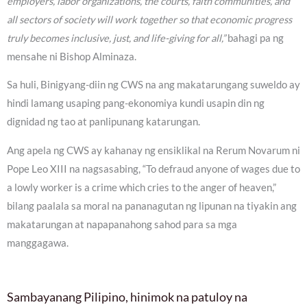
employers, labor organizations, the courts, faith communities, and
all sectors of society will work together so that economic progress
truly becomes inclusive, just, and life-giving for all,”
bahagi pa ng
mensahe ni Bishop Alminaza.
Sa huli, Binigyang-diin ng CWS na ang makatarungang suweldo ay
hindi lamang usaping pang-ekonomiya kundi usapin din ng
dignidad ng tao at panlipunang katarungan.
Ang apela ng CWS ay kahanay ng ensiklikal na Rerum Novarum ni
Pope Leo XIII na nagsasabing, “To defraud anyone of wages due to
a lowly worker is a crime which cries to the anger of heaven,”
bilang paalala sa moral na pananagutan ng lipunan na tiyakin ang
makatarungan at napapanahong sahod para sa mga
manggagawa.
Sambayanang Pilipino, hinimok na patuloy na