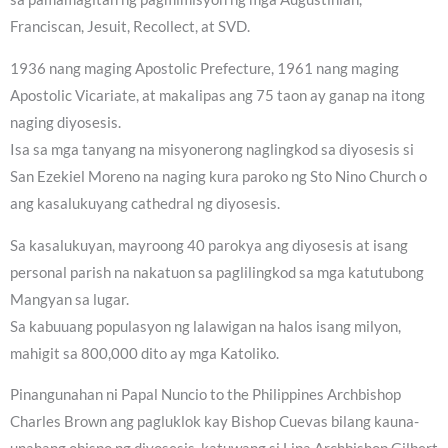
Franciscan, Jesuit, Recollect, at SVD.
1936 nang maging Apostolic Prefecture, 1961 nang maging
Apostolic Vicariate, at makalipas ang 75 taon ay ganap na itong
naging diyosesis.
Isa sa mga tanyang na misyonerong naglingkod sa diyosesis si
San Ezekiel Moreno na naging kura paroko ng Sto Nino Church o
ang kasalukuyang cathedral ng diyosesis.
Sa kasalukuyan, mayroong 40 parokya ang diyosesis at isang
personal parish na nakatuon sa paglilingkod sa mga katutubong
Mangyan sa lugar.
Sa kabuuang populasyon ng lalawigan na halos isang milyon,
mahigit sa 800,000 dito ay mga Katoliko.
Pinangunahan ni Papal Nuncio to the Philippines Archbishop
Charles Brown ang pagluklok kay Bishop Cuevas bilang kauna-