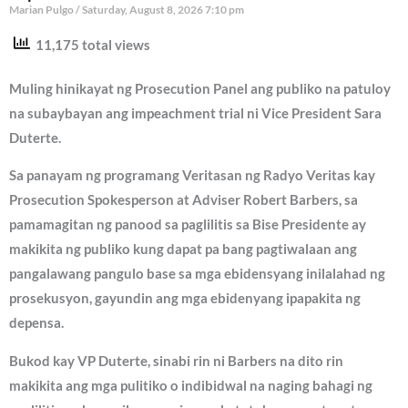
Marian Pulgo
Saturday, August 8, 2026 7:10 pm
11,175 total views
Muling hinikayat ng Prosecution Panel ang publiko na patuloy
na subaybayan ang impeachment trial ni Vice President Sara
Duterte.
Sa panayam ng programang Veritasan ng Radyo Veritas kay
Prosecution Spokesperson at Adviser Robert Barbers, sa
pamamagitan ng panood sa paglilitis sa Bise Presidente ay
makikita ng publiko kung dapat pa bang pagtiwalaan ang
pangalawang pangulo base sa mga ebidensyang inilalahad ng
prosekusyon, gayundin ang mga ebidenyang ipapakita ng
depensa.
Bukod kay VP Duterte, sinabi rin ni Barbers na dito rin
makikita ang mga pulitiko o indibidwal na naging bahagi ng