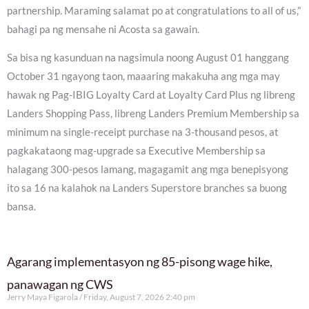
partnership. Maraming salamat po at congratulations to all of us,”
bahagi pa ng mensahe ni Acosta sa gawain.
Sa bisa ng kasunduan na nagsimula noong August 01 hanggang
October 31 ngayong taon, maaaring makakuha ang mga may
hawak ng Pag-IBIG Loyalty Card at Loyalty Card Plus ng libreng
Landers Shopping Pass, libreng Landers Premium Membership sa
minimum na single-receipt purchase na 3-thousand pesos, at
pagkakataong mag-upgrade sa Executive Membership sa
halagang 300-pesos lamang, magagamit ang mga benepisyong
ito sa 16 na kalahok na Landers Superstore branches sa buong
bansa.
Agarang implementasyon ng 85-pisong wage hike,
panawagan ng CWS
Jerry Maya Figarola
Friday, August 7, 2026 2:40 pm