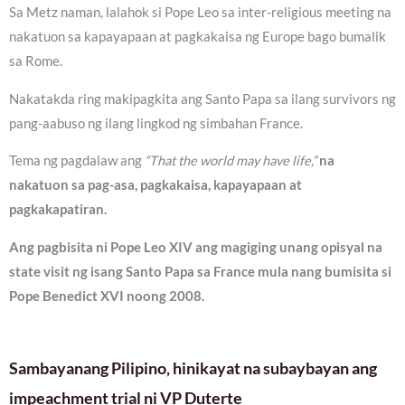
Sa Metz naman, lalahok si Pope Leo sa inter-religious meeting na
nakatuon sa kapayapaan at pagkakaisa ng Europe bago bumalik
sa Rome.
Nakatakda ring makipagkita ang Santo Papa sa ilang survivors ng
pang-aabuso ng ilang lingkod ng simbahan France.
Tema ng pagdalaw ang
“That the world may have life,”
na
nakatuon sa pag-asa, pagkakaisa, kapayapaan at
pagkakapatiran.
Ang pagbisita ni Pope Leo XIV ang magiging unang opisyal na
state visit ng isang Santo Papa sa France mula nang bumisita si
Pope Benedict XVI noong 2008.
Sambayanang Pilipino, hinikayat na subaybayan ang
impeachment trial ni VP Duterte