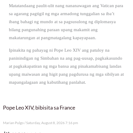
Matatandaang paulit-ulit nang nananawagan ang Vatican para
sa agarang pagtigil ng mga armadong tunggalian sa iba’t
ibang bahagi ng mundo at sa pagsusulong ng diplomasya
bilang pangunahing paraan upang makamit ang
makatarungan at pangmatagalang kapayapaan.
Ipinakita ng pahayag ni Pope Leo XIV ang patuloy na
paninindigan ng Simbahan na ang pag-uusap, pagkakasundo
at pagkakapatiran ng mga bansa ang pinakamabisang landas
upang maiwasan ang higit pang pagdurusa ng mga sibilyan at
mapangalagaan ang kabutihang panlahat.
Pope Leo XIV, bibisita sa France
Marian Pulgo
Saturday, August 8, 2026 7:16 pm