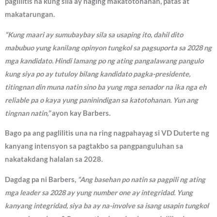
paglilitis na kung sila ay naging makatotohanan, patas at
makatarungan.
“Kung maari ay sumubaybay sila sa usaping ito, dahil dito
mabubuo yung kanilang opinyon tungkol sa pagsuporta sa 2028 ng
mga kandidato. Hindi lamang po ng ating pangalawang pangulo
kung siya po ay tutuloy bilang kandidato pagka-presidente,
titingnan din muna natin sino ba yung mga senador na ika nga eh
reliable pa o kaya yung paninindigan sa katotohanan. Yun ang
tingnan natin,”
ayon kay Barbers.
Bago pa ang paglilitis una na ring nagpahayag si VD Duterte ng
kanyang intensyon sa pagtakbo sa pangpanguluhan sa
nakatakdang halalan sa 2028.
Dagdag pa ni Barbers,
“Ang basehan po natin sa pagpili ng ating
mga leader sa 2028 ay yung number one ay integridad. Yung
kanyang integridad, siya ba ay na-involve sa isang usapin tungkol