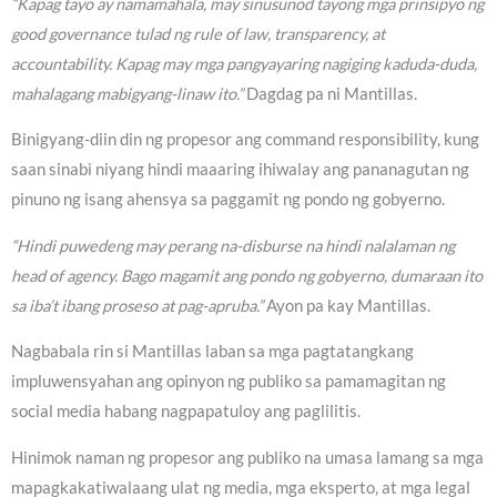
“Kapag tayo ay namamahala, may sinusunod tayong mga prinsipyo ng
good governance tulad ng rule of law, transparency, at
accountability. Kapag may mga pangyayaring nagiging kaduda-duda,
mahalagang mabigyang-linaw ito.”
Dagdag pa ni Mantillas.
Binigyang-diin din ng propesor ang command responsibility, kung
saan sinabi niyang hindi maaaring ihiwalay ang pananagutan ng
pinuno ng isang ahensya sa paggamit ng pondo ng gobyerno.
“Hindi puwedeng may perang na-disburse na hindi nalalaman ng
head of agency. Bago magamit ang pondo ng gobyerno, dumaraan ito
sa iba’t ibang proseso at pag-apruba.”
Ayon pa kay Mantillas.
Nagbabala rin si Mantillas laban sa mga pagtatangkang
impluwensyahan ang opinyon ng publiko sa pamamagitan ng
social media habang nagpapatuloy ang paglilitis.
Hinimok naman ng propesor ang publiko na umasa lamang sa mga
mapagkakatiwalaang ulat ng media, mga eksperto, at mga legal