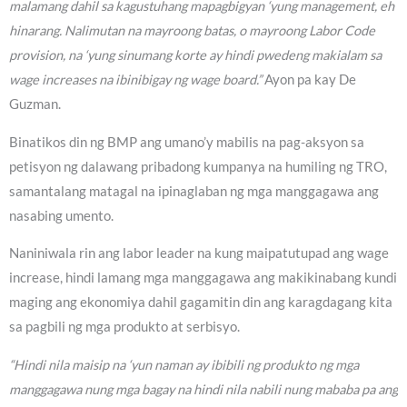
malamang dahil sa kagustuhang mapagbigyan ‘yung management, eh
hinarang. Nalimutan na mayroong batas, o mayroong Labor Code
provision, na ‘yung sinumang korte ay hindi pwedeng makialam sa
wage increases na ibinibigay ng wage board.”
Ayon pa kay De
Guzman.
Binatikos din ng BMP ang umano’y mabilis na pag-aksyon sa
petisyon ng dalawang pribadong kumpanya na humiling ng TRO,
samantalang matagal na ipinaglaban ng mga manggagawa ang
nasabing umento.
Naniniwala rin ang labor leader na kung maipatutupad ang wage
increase, hindi lamang mga manggagawa ang makikinabang kundi
maging ang ekonomiya dahil gagamitin din ang karagdagang kita
sa pagbili ng mga produkto at serbisyo.
“Hindi nila maisip na ‘yun naman ay ibibili ng produkto ng mga
manggagawa nung mga bagay na hindi nila nabili nung mababa pa ang