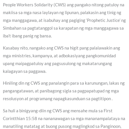
People Workers Solidarity (CWS) ang pangako nitong patuloy na
makiisa sa mga nasa laylayan ng lipunan, palakasin ang tinig ng
mga manggagawa, at isabuhay ang pagiging ‘Prophetic Justice’ ng
Simbahan sa pagtatanggol sa karapatan ng mga manggagawa sa
iba’t ibang panig ng bansa.
Kasabay nito, nangako ang CWS na higit pang palalawakin ang
mga ministries, kampanya, at adbokasiyang pangkomunidad
upang maipagpatuloy ang pagsusulong ng makatarungang
kalagayan sa paggawa.
Hiniling din ng CWS ang panalangin para sa karunungan, lakas ng
pangangatawan, at panibagong sigla sa pagpapatupad ng mga
resolusyon at programang napagkasunduan sa pagtitipon .
Sa huli a binigyang-diin ng CWS ang mensahe mula sa First
Corintthian 15:58 na nananawagan sa mga mananampalataya na
manatiling matatag at buong pusong maglingkod sa Panginoon,