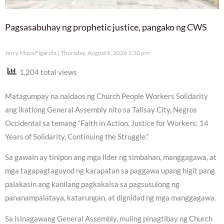
Pagsasabuhay ng prophetic justice, pangako ng CWS
Jerry Maya Figarola
Thursday, August 6, 2026 1:30 pm
1,204 total views
Matagumpay na naidaos ng Church People Workers Solidarity
ang ikatlong General Assembly nito sa Talisay City, Negros
Occidental sa temang “Faith in Action, Justice for Workers: 14
Years of Solidarity, Continuing the Struggle.”
Sa gawain ay tinipon ang mga lider ng simbahan, manggagawa, at
mga tagapagtaguyod ng karapatan sa paggawa upang higit pang
palakasin ang kanilang pagkakaisa sa pagsusulong ng
pananampalataya, katarungan, at dignidad ng mga manggagawa.
Sa isinagawang General Assembly, muling pinagtibay ng Church