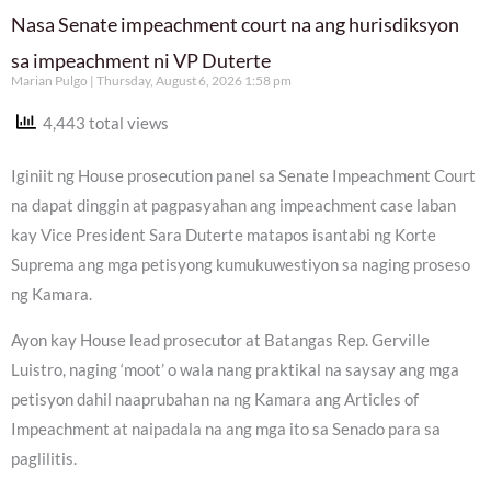
Nasa Senate impeachment court na ang hurisdiksyon
sa impeachment ni VP Duterte
Marian Pulgo
Thursday, August 6, 2026 1:58 pm
4,443 total views
Iginiit ng House prosecution panel sa Senate Impeachment Court
na dapat dinggin at pagpasyahan ang impeachment case laban
kay Vice President Sara Duterte matapos isantabi ng Korte
Suprema ang mga petisyong kumukuwestiyon sa naging proseso
ng Kamara.
Ayon kay House lead prosecutor at Batangas Rep. Gerville
Luistro, naging ‘moot’ o wala nang praktikal na saysay ang mga
petisyon dahil naaprubahan na ng Kamara ang Articles of
Impeachment at naipadala na ang mga ito sa Senado para sa
paglilitis.