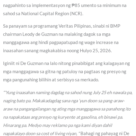
nagpahinto sa implementasyon ng ₱85 umento sa minimum na
sahod sa National Capital Region (NCR).
Sa panayam sa programang Veritas Pilipinas, sinabi ni BMP
chairman Leody de Guzman na malaking dagok sa mga
manggagawa ang hindi pagpapatupad ng wage increase na
inaasahan sanang magkakabisa noong Hulyo 25, 2026.
Iginiit ni De Guzman na lalo nitong pinabibigat ang kalagayan ng
mga manggagawa sa gitna ng patuloy na pagtaas ng presyo ng
mga pangunahing bilihin at serbisyo sa merkado.
“‘Yung inaasahan naming dagdag na sahod nung July 25 eh nawala pa,
naging bato pa. Makakadagdag sana nga ‘yun doon sa pang-araw-
araw na pangangailangan ng ating mga manggagawa sa panahong ito
na napakataas ang presyo ng kuryente at gasolina, eh binawi pa.
Hinarang pa. Medyo may reklamo pa nga kami diyan dahil
napakalayo doon sa cost of living niyan, “
Bahagi ng pahayag ni De