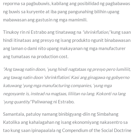
reporma sa pagbubuwis, kabilang ang posibilidad ng pagbabawas
ng buwis sa kuryente at iba pang pangunahing bilihin upang
mabawasan ang gastusin ng mga mamimili.
Tinukoy rin ni Estrabo ang tinatawag na
“shrinkflation,”
kung saan
hindi itinataas ang presyo ng isang produkto ngunit binabawasan
ang laman o dami nito upang makayanan ng mga manufacturer
ang tumataas na production cost.
“Ang tawag natin doon, ‘yung hindi nagtataas ng presyo pero lumiliit,
ang tawag natin doon ‘shrinkflation’. Kasi ang ginagawa ng gobyerno
katuwang ‘yung mga manufacturing companies, ‘yung mga
negosyante is, instead na magtaas, liliitan na lang. Kokonti na lang
‘yung quantity.”
Paliwanag ni Estrabo.
Samantala, patuloy namang binibigyang-diin ng Simbahang
Katolika ang kahalagahan ng isang ekonomiyang nakasentro sa
tao kung saan ipinapaalala ng Compendium of the Social Doctrine