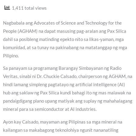
1,411 total views
Nagbabala ang Advocates of Science and Technology for the
People (AGHAM) na dapat masusing pag-aralan ang Pax Silica
dahil sa posibleng matinding epekto nito sa likas-yaman, mga
komunidad, at sa tunay na pakinabang na matatanggap ng mga
Pilipino.
Sa panayam sa programang Barangay Simbayanan ng Radio
Veritas, sinabi ni Dr. Chuckie Calsado, chairperson ng AGHAM, na
hindi lamang simpleng pagtatayo ng artificial intelligence (AI)
hub ang saklaw ng Pax Silica kundi bahagi ito ng mas malawak na
pandaigdigang plano upang matiyak ang suplay ng mahahalagang
mineral para sa semiconductor at AI industries.
Ayon kay Calsado, mayaman ang Pilipinas sa mga mineral na
kailangan sa makabagong teknolohiya ngunit nananatiling