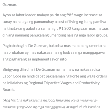
Guzman.
Ayon sa labor leader, malayo pa rin ang ₱85 wage increase sa
tunay na halaga ng pamumuhay o cost of living ng isang pamilya
na tinatayang aabot na sa mahigit ₱1,300 kung saan mas mataas
din ang naunang panukalang umentong nais ng mga labor groups.
Pagbabahagi ni De Guzman, bukod sa mas mababang umento na
naaprubahan ay mas nakasasama ng loob sa mga manggagawa
ang pagharang sa implementasyon nito.
Binigyang diin din ni De Guzman na malinaw na nakasaad sa
Labor Code na hindi dapat pakialaman ng korte ang wage orders
na inilalabas ng Regional Tripartite Wages and Productivity
Boards.
“Ang higit na nakakasama ng loob, hinarang. Kaya masamang-
masama ‘yung loob ng mga manggagawa, at nagdududa kami na