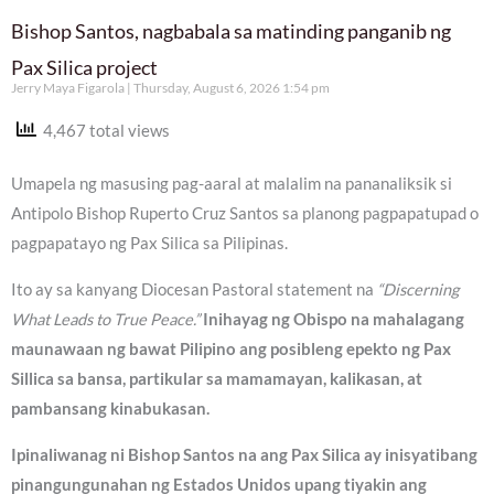
Bishop Santos, nagbabala sa matinding panganib ng
Pax Silica project
Jerry Maya Figarola
Thursday, August 6, 2026 1:54 pm
4,467 total views
Umapela ng masusing pag-aaral at malalim na pananaliksik si
Antipolo Bishop Ruperto Cruz Santos sa planong pagpapatupad o
pagpapatayo ng Pax Silica sa Pilipinas.
Ito ay sa kanyang Diocesan Pastoral statement na
“Discerning
What Leads to True Peace.”
Inihayag ng Obispo na mahalagang
maunawaan ng bawat Pilipino ang posibleng epekto ng Pax
Sillica sa bansa, partikular sa mamamayan, kalikasan, at
pambansang kinabukasan.
Ipinaliwanag ni Bishop Santos na ang Pax Silica ay inisyatibang
pinangungunahan ng Estados Unidos upang tiyakin ang