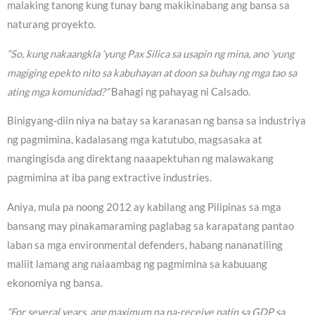
malaking tanong kung tunay bang makikinabang ang bansa sa
naturang proyekto.
“So, kung nakaangkla ‘yung Pax Silica sa usapin ng mina, ano ‘yung
magiging epekto nito sa kabuhayan at doon sa buhay ng mga tao sa
ating mga komunidad?”
Bahagi ng pahayag ni Calsado.
Binigyang-diin niya na batay sa karanasan ng bansa sa industriya
ng pagmimina, kadalasang mga katutubo, magsasaka at
mangingisda ang direktang naaapektuhan ng malawakang
pagmimina at iba pang extractive industries.
Aniya, mula pa noong 2012 ay kabilang ang Pilipinas sa mga
bansang may pinakamaraming paglabag sa karapatang pantao
laban sa mga environmental defenders, habang nananatiling
maliit lamang ang naiaambag ng pagmimina sa kabuuang
ekonomiya ng bansa.
“For several years, ang maximum na na-receive natin sa GDP sa