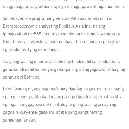
magpapagaan sa gastusin ng mga manggagawa at mga mamimili.
Sa panayam sa programang Veritas Pilipinas, sinabi ni Eric
Estrabo, economic analyst ng Publicus Asia Inc., na ang
ipinagkaloob na ₱85 umento sa minimum na sahod ay tugon sa
tumataas na gastusin sa pamumuhay at hindi bunga ng pagtaas
ng productivity ng ekonomiya.
“Ang pagtaas ng umento sa sahod ay hindi dahil sa productivity
gains kundi dahil sa pangangailangan ng manggagawa,” Bahagi ng
pahayag ni Estrabo.
Ipinaliwanag niyang bagama’t may dagdag na gastos ito sa panig
ng mga negosyo, kinakailangan pa ring tiyakin ang sapat na kita
ng mga manggagawa dahil patuloy ang pagtaas ng presyo ng
pagkain, kuryente, gasolina, at iba pang pangunahing
pangangailangan.