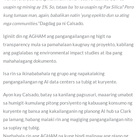
usapin ng mining ay 1%. So, tataas ba ‘to sa usapin ng Pax Silica? Pero
kung tumaas man, again, babalikan natin ‘yung epekto dun sa ating
mga communities.”
Dagdag pa ni Calsado.
Iginiit din ng AGHAM ang pangangailangan ng higit na
transparency mula sa pamahalaan kaugnay ng proyekto, kabilang
ang paglalabas ng environmental impact studies at iba pang
mahahalagang dokumento.
Isa rin sa ikinababahala ng grupo ang napakalaking
pangangailangan ng AI data centers sa tubig at kuryente.
Ayon kay Calsado, batay sa kanilang pagsusuri, maaaring umabot
sa humigit-kumulang pitong porsiyento ng kabuuang konsumo ng
kuryente ng bansa ang kakailanganin ng planong AI hub sa Clark
pa lamang, habang malaki rin ang magiging pangangailangan nito
sa suplay ng tubig.
Nagbabala rin ang AGHAM na kung hindi malinaw ang plano ng