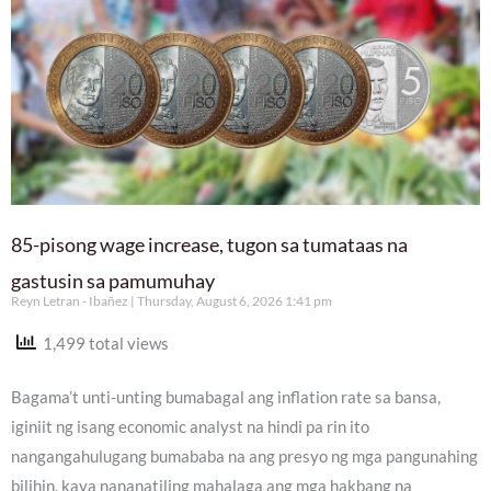
85-pisong wage increase, tugon sa tumataas na
gastusin sa pamumuhay
Reyn Letran - Ibañez
Thursday, August 6, 2026 1:41 pm
1,499 total views
Bagama’t unti-unting bumabagal ang inflation rate sa bansa,
iginiit ng isang economic analyst na hindi pa rin ito
nangangahulugang bumababa na ang presyo ng mga pangunahing
bilihin, kaya nananatiling mahalaga ang mga hakbang na