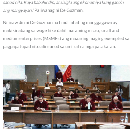
sahod nila. Kaya babalik din, at sisigla ang ekonomiya kung gano’n
ang mangyayari.”
Paliwanag ni De Guzman.
Nilinaw din ni De Guzman na hindi lahat ng manggagawa ay
makikinabang sa wage hike dahil maraming micro, small and
medium enterprises (MSMEs) ang maaaring maging exempted sa
pagpapatupad nito alinsunod sa umiiral na mga patakaran.