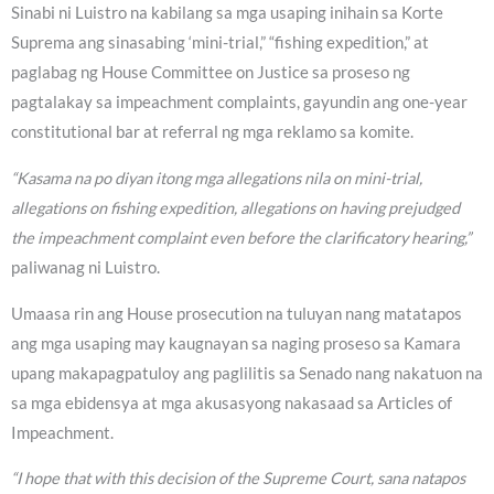
Sinabi ni Luistro na kabilang sa mga usaping inihain sa Korte
Suprema ang sinasabing ‘mini-trial,” “fishing expedition,” at
paglabag ng House Committee on Justice sa proseso ng
pagtalakay sa impeachment complaints, gayundin ang one-year
constitutional bar at referral ng mga reklamo sa komite.
“Kasama na po diyan itong mga allegations nila on mini-trial,
allegations on fishing expedition, allegations on having prejudged
the impeachment complaint even before the clarificatory hearing,”
paliwanag ni Luistro.
Umaasa rin ang House prosecution na tuluyan nang matatapos
ang mga usaping may kaugnayan sa naging proseso sa Kamara
upang makapagpatuloy ang paglilitis sa Senado nang nakatuon na
sa mga ebidensya at mga akusasyong nakasaad sa Articles of
Impeachment.
“I hope that with this decision of the Supreme Court, sana natapos