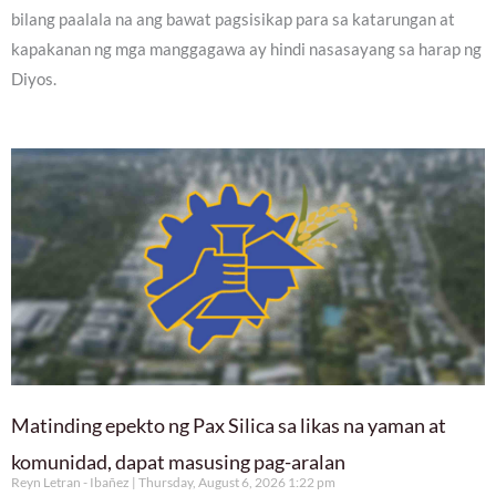
bilang paalala na ang bawat pagsisikap para sa katarungan at
kapakanan ng mga manggagawa ay hindi nasasayang sa harap ng
Diyos.
Matinding epekto ng Pax Silica sa likas na yaman at
komunidad, dapat masusing pag-aralan
Reyn Letran - Ibañez
Thursday, August 6, 2026 1:22 pm