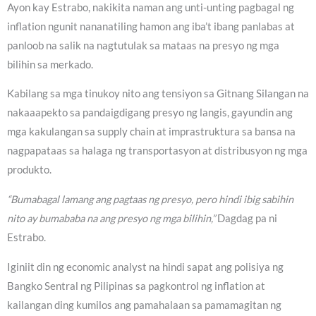
Ayon kay Estrabo, nakikita naman ang unti-unting pagbagal ng
inflation ngunit nananatiling hamon ang iba’t ibang panlabas at
panloob na salik na nagtutulak sa mataas na presyo ng mga
bilihin sa merkado.
Kabilang sa mga tinukoy nito ang tensiyon sa Gitnang Silangan na
nakaaapekto sa pandaigdigang presyo ng langis, gayundin ang
mga kakulangan sa supply chain at imprastruktura sa bansa na
nagpapataas sa halaga ng transportasyon at distribusyon ng mga
produkto.
“Bumabagal lamang ang pagtaas ng presyo, pero hindi ibig sabihin
nito ay bumababa na ang presyo ng mga bilihin,”
Dagdag pa ni
Estrabo.
Iginiit din ng economic analyst na hindi sapat ang polisiya ng
Bangko Sentral ng Pilipinas sa pagkontrol ng inflation at
kailangan ding kumilos ang pamahalaan sa pamamagitan ng