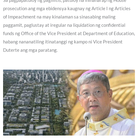
Sa pagpapatuloy ng paglilitis, patuloy na inihaharap ng House
prosecution ang mga ebidensya kaugnay ng Article I ng Articles
of Impeachment na may kinalaman sa sinasabing maling
paggamit, paglustay at iregular na liquidation ng confidential
funds ng Office of the Vice President at Department of Education,
habang nananatiling itinatanggi ng kampo ni Vice President
Duterte ang mga paratang.