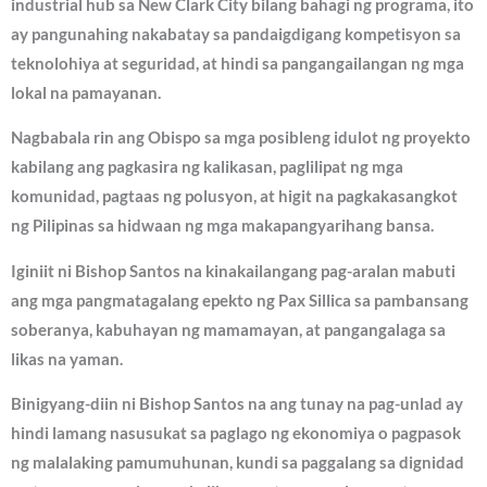
industrial hub sa New Clark City bilang bahagi ng programa, ito
ay pangunahing nakabatay sa pandaigdigang kompetisyon sa
teknolohiya at seguridad, at hindi sa pangangailangan ng mga
lokal na pamayanan.
Nagbabala rin ang Obispo sa mga posibleng idulot ng proyekto
kabilang ang pagkasira ng kalikasan, paglilipat ng mga
komunidad, pagtaas ng polusyon, at higit na pagkakasangkot
ng Pilipinas sa hidwaan ng mga makapangyarihang bansa.
Iginiit ni Bishop Santos na kinakailangang pag-aralan mabuti
ang mga pangmatagalang epekto ng Pax Sillica sa pambansang
soberanya, kabuhayan ng mamamayan, at pangangalaga sa
likas na yaman.
Binigyang-diin ni Bishop Santos na ang tunay na pag-unlad ay
hindi lamang nasusukat sa paglago ng ekonomiya o pagpasok
ng malalaking pamumuhunan, kundi sa paggalang sa dignidad