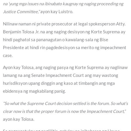
na ’yung mga issues na ibinabato kaugnay ng naging proceeding ng
Justice Committee,”
ayon kay Luistro.
Nilinaw naman ni private prosecutor at legal spokesperson Atty.
Benjamin Tolosa Jr. na ang naging desisyon ng Korte Suprema ay
hindi paghatol sa pananagutan o kawalang-sala ng Bise
Presidente at hindi rin pagdedesisyon sa merito ng impeachment
case.
Ayon kay Tolosa, ang naging pasya ng Korte Suprema ay naglinaw
lamang na ang Senate Impeachment Court ang may wastong
hurisdiksyon upang dinggin ang kaso at timbangin ang mga
ebidensya ng magkabilang panig.
“So what the Supreme Court decision settled is the forum. So what’s
clear now is that the proper forum is now the Impeachment Court,”
ayon kay Tolosa.