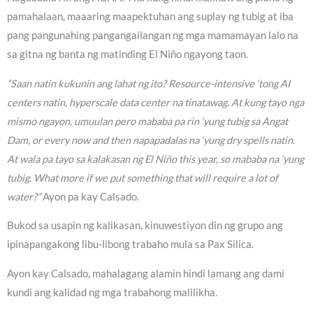
pamahalaan, maaaring maapektuhan ang suplay ng tubig at iba
pang pangunahing pangangailangan ng mga mamamayan lalo na
sa gitna ng banta ng matinding El Niño ngayong taon.
“Saan natin kukunin ang lahat ng ito? Resource-intensive ‘tong AI
centers natin, hyperscale data center na tinatawag. At kung tayo nga
mismo ngayon, umuulan pero mababa pa rin ‘yung tubig sa Angat
Dam, or every now and then napapadalas na ‘yung dry spells natin.
At wala pa tayo sa kalakasan ng El Niño this year, so mababa na ‘yung
tubig. What more if we put something that will require a lot of
water?”
Ayon pa kay Calsado.
Bukod sa usapin ng kalikasan, kinuwestiyon din ng grupo ang
ipinapangakong libu-libong trabaho mula sa Pax Silica.
Ayon kay Calsado, mahalagang alamin hindi lamang ang dami
kundi ang kalidad ng mga trabahong malilikha.