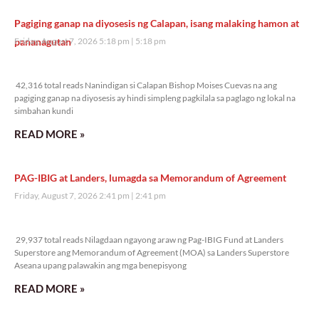
Pagiging ganap na diyosesis ng Calapan, isang malaking hamon at
pananagutan
Friday, August 7, 2026 5:18 pm
5:18 pm
42,316 total reads
42,316 total reads Nanindigan si Calapan Bishop Moises Cuevas na ang
pagiging ganap na diyosesis ay hindi simpleng pagkilala sa paglago ng lokal na
simbahan kundi
READ MORE »
PAG-IBIG at Landers, lumagda sa Memorandum of Agreement
Friday, August 7, 2026 2:41 pm
2:41 pm
29,937 total reads
29,937 total reads Nilagdaan ngayong araw ng Pag-IBIG Fund at Landers
Superstore ang Memorandum of Agreement (MOA) sa Landers Superstore
Aseana upang palawakin ang mga benepisyong
READ MORE »