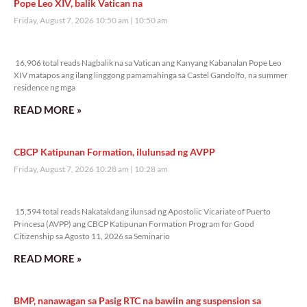
Pope Leo XIV, balik Vatican na
Friday, August 7, 2026 10:50 am
10:50 am
16,906 total reads
16,906 total reads Nagbalik na sa Vatican ang Kanyang Kabanalan Pope Leo
XIV matapos ang ilang linggong pamamahinga sa Castel Gandolfo, na summer
residence ng mga
READ MORE »
CBCP Katipunan Formation, ilulunsad ng AVPP
Friday, August 7, 2026 10:28 am
10:28 am
15,594 total reads
15,594 total reads Nakatakdang ilunsad ng Apostolic Vicariate of Puerto
Princesa (AVPP) ang CBCP Katipunan Formation Program for Good
Citizenship sa Agosto 11, 2026 sa Seminario
READ MORE »
BMP, nanawagan sa Pasig RTC na bawiin ang suspension sa