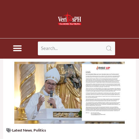
Skip
to
content
Latest News
,
Politics