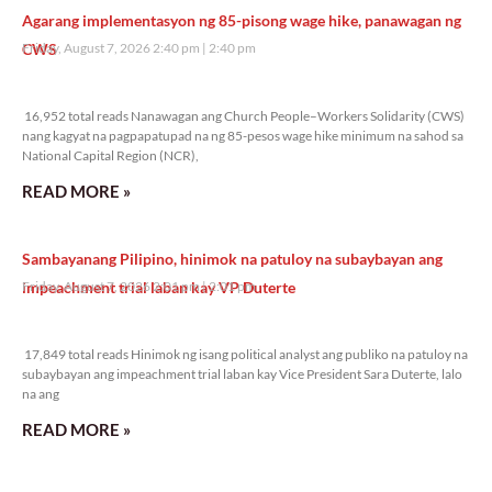
Agarang implementasyon ng 85-pisong wage hike, panawagan ng
CWS
Friday, August 7, 2026 2:40 pm
2:40 pm
16,952 total reads
16,952 total reads Nanawagan ang Church People–Workers Solidarity (CWS)
nang kagyat na pagpapatupad na ng 85-pesos wage hike minimum na sahod sa
National Capital Region (NCR),
READ MORE »
Sambayanang Pilipino, hinimok na patuloy na subaybayan ang
impeachment trial laban kay VP Duterte
Friday, August 7, 2026 2:01 pm
2:01 pm
17,849 total reads
17,849 total reads Hinimok ng isang political analyst ang publiko na patuloy na
subaybayan ang impeachment trial laban kay Vice President Sara Duterte, lalo
na ang
READ MORE »