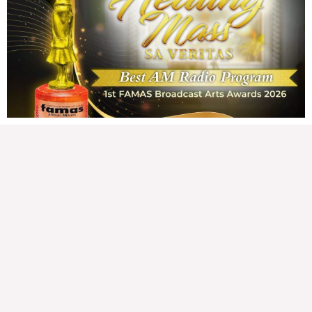
142,773 total reads
142,773 total reads Kapanalig, sa impeachment trial ni Vice President Sara
Duterte, naging malinaw sa madlang bayan na ang “confidential fund” ay isang
public fund o
READ MORE »
Karapatan sa disenteng tahanan
Wednesday, August 5, 2026 7:00 am
7:00 am
211,204 total reads
211,204 total reads Mga Kapanalig, karapatan ng bawat tao ang magkaroon ng
disenteng tahanan. Para masabing disente, dapat itong sapat, ligtas, may
seguridad, at nagbibigay-daan sa
READ MORE »
Hindi nakatutuwang biro
Tuesday, August 4, 2026 7:00 am
7:00 am