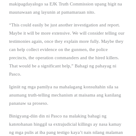
makipagdayalogo sa EJK Truth Commission upang higit na
maunawaan ang layunin at pamamaraan nito.
“This could easily be just another investigation and report.
Maybe it will be more extensive. We will consider telling our
testimonies again, once they explain more fully. Maybe they
can help collect evidence on the gunmen, the police
precincts, the operation commanders and the hired killers.
That would be a significant help,” Bahagi ng pahayag ni
Pasco.
Iginiit ng mga pamilya na mahalagang konsultahin sila sa
anumang truth-telling mechanism at maisama ang kanilang
pananaw sa proseso.
Binigyang-diin din ni Pasco na malaking bahagi ng
katotohanan hinggil sa extrajudicial killings ay nasa kamay
ng mga pulis at iba pang testigo kaya’t nais nilang malaman