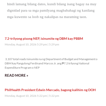
hindi lamang bilang datos, kundi bilang isang bagay na may
dignidad para sa mga pamilyang magbabahagi ng kanilang
mga kuwento sa loob ng nakalipas na maraming taon.
7.2-trilyong pisong NEP, isinumite ng DBM kay PBBM
Monday, August 10, 2026 5:29 pm
5:29 pm
3,107 total reads
3,107 total reads Isinumite na ng Department of Budget and Management o
DBM kay Pangulong Ferdinand Marcos Jr. ang ₱7.2 trilyong National
Expenditure Program o NEP
READ MORE »
PhilHealth President Edwin Mercado, bagong kalihim ng DOH
Monday, August 10, 2026 5:22 pm
5:22 pm
3,293 total reads