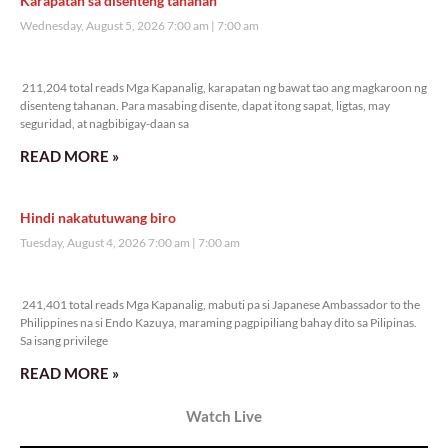
Veritas Editorial
Rev. Fr. Anton CT Pascual
Kanino natututo ang mga bata?