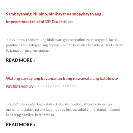
Sambayanang Pilipino, hinikayat na subaybayan ang
impeachment trial ni VP Duterte
Saturday, August 8, 2026 7:10 pm
7:10 pm
40,971 total reads
40,971 total reads Muling hinikayat ng Prosecution Panel ang publiko na
patuloy na subaybayan ang impeachment trial ni Vice President Sara Duterte.
Sa panayam ng programang
READ MORE »
Walang saysay ang kayamanan kung nawawala ang kaluluwa-
Archbishop Uy
Saturday, August 8, 2026 11:37 am
11:37 am
30,862 total reads
30,862 total reads Nagpaalala si Cebu Archbishop Alberto Uy sa mga
mananampalataya na ang tagumpay ay biyaya, subalit hindi dapat makamit
kapalit ng pamilya, katapatan at
READ MORE »