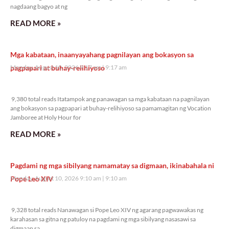
nagdaang bagyo at ng
READ MORE »
Mga kabataan, inaanyayahang pagnilayan ang bokasyon sa
pagpapari at buhay-relihiyoso
Monday, August 10, 2026 9:17 am
9:17 am
9,380 total reads
9,380 total reads Itatampok ang panawagan sa mga kabataan na pagnilayan
ang bokasyon sa pagpapari at buhay-relihiyoso sa pamamagitan ng Vocation
Jamboree at Holy Hour for
READ MORE »
Pagdami ng mga sibilyang namamatay sa digmaan, ikinabahala ni
Pope Leo XIV
Monday, August 10, 2026 9:10 am
9:10 am
9,328 total reads
9,328 total reads Nanawagan si Pope Leo XIV ng agarang pagwawakas ng
karahasan sa gitna ng patuloy na pagdami ng mga sibilyang nasasawi sa
digmaan sa