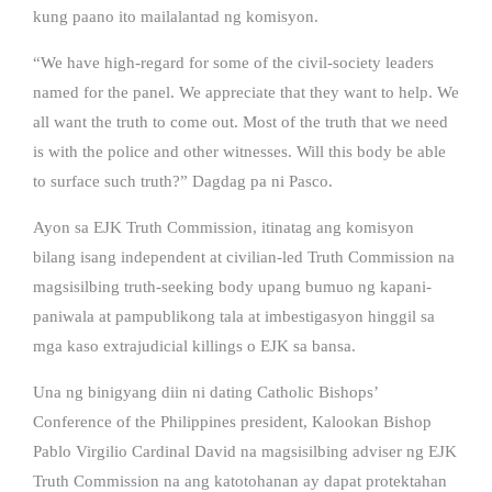
kung paano ito mailalantad ng komisyon.
“We have high-regard for some of the civil-society leaders
named for the panel. We appreciate that they want to help. We
all want the truth to come out. Most of the truth that we need
is with the police and other witnesses. Will this body be able
to surface such truth?” Dagdag pa ni Pasco.
Ayon sa EJK Truth Commission, itinatag ang komisyon
bilang isang independent at civilian-led Truth Commission na
magsisilbing truth-seeking body upang bumuo ng kapani-
paniwala at pampublikong tala at imbestigasyon hinggil sa
mga kaso extrajudicial killings o EJK sa bansa.
Una ng binigyang diin ni dating Catholic Bishops’
Conference of the Philippines president, Kalookan Bishop
Pablo Virgilio Cardinal David na magsisilbing adviser ng EJK
Truth Commission na ang katotohanan ay dapat protektahan