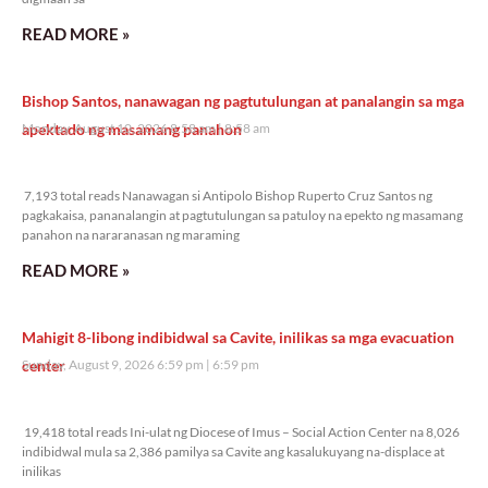
READ MORE »
Bishop Santos, nanawagan ng pagtutulungan at panalangin sa mga
apektado ng masamang panahon
Monday, August 10, 2026 8:58 am
8:58 am
7,193 total reads
7,193 total reads Nanawagan si Antipolo Bishop Ruperto Cruz Santos ng
pagkakaisa, pananalangin at pagtutulungan sa patuloy na epekto ng masamang
panahon na nararanasan ng maraming
READ MORE »
Mahigit 8-libong indibidwal sa Cavite, inilikas sa mga evacuation
center
Sunday, August 9, 2026 6:59 pm
6:59 pm
19,418 total reads
19,418 total reads Ini-ulat ng Diocese of Imus – Social Action Center na 8,026
indibidwal mula sa 2,386 pamilya sa Cavite ang kasalukuyang na-displace at
inilikas