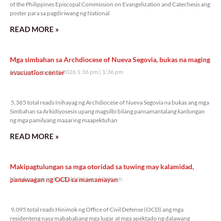
of the Philippines Episcopal Commission on Evangelization and Catechesis ang
poster para sa pagdiriwang ng National
READ MORE »
Mga simbahan sa Archdiocese of Nueva Segovia, bukas na maging
evacuation center
Monday, August 10, 2026 1:36 pm
1:36 pm
5,365 total reads
5,365 total reads Inihayag ng Archdiocese of Nueva Segovia na bukas ang mga
Simbahan sa Arkidiyosesis upang magsilbi bilang pansamantalang kanlungan
ng mga pamilyang maaaring maapektuhan
READ MORE »
Makipagtulungan sa mga otoridad sa tuwing may kalamidad,
panawagan ng OCD sa mamamayan
Monday, August 10, 2026 9:26 am
9:26 am
9,095 total reads
9,095 total reads Hinimok ng Office of Civil Defense (OCD) ang mga
residenteng nasa mabababang mga lugar at mga apektado ng dalawang