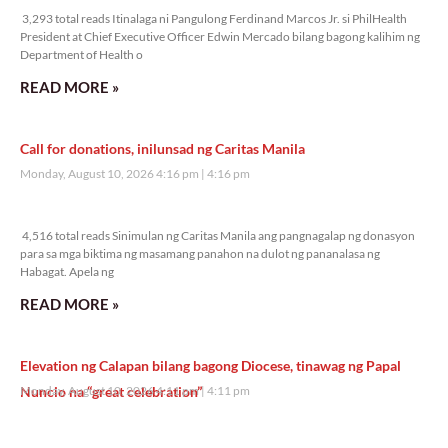
3,293 total reads Itinalaga ni Pangulong Ferdinand Marcos Jr. si PhilHealth
President at Chief Executive Officer Edwin Mercado bilang bagong kalihim ng
Department of Health o
READ MORE »
Call for donations, inilunsad ng Caritas Manila
Monday, August 10, 2026 4:16 pm
4:16 pm
4,516 total reads
4,516 total reads Sinimulan ng Caritas Manila ang pangnagalap ng donasyon
para sa mga biktima ng masamang panahon na dulot ng pananalasa ng
Habagat. Apela ng
READ MORE »
Elevation ng Calapan bilang bagong Diocese, tinawag ng Papal
Nuncio na “great celebration”
Monday, August 10, 2026 4:11 pm
4:11 pm
4,857 total reads