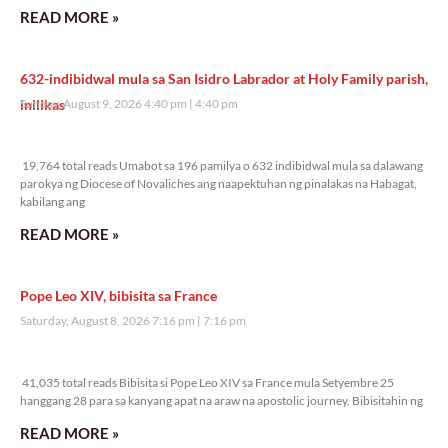
READ MORE »
632-indibidwal mula sa San Isidro Labrador at Holy Family parish,
inilikas
Sunday, August 9, 2026 4:40 pm
4:40 pm
19,764 total reads
19,764 total reads Umabot sa 196 pamilya o 632 indibidwal mula sa dalawang
parokya ng Diocese of Novaliches ang naapektuhan ng pinalakas na Habagat,
kabilang ang
READ MORE »
Pope Leo XIV, bibisita sa France
Saturday, August 8, 2026 7:16 pm
7:16 pm
41,035 total reads
41,035 total reads Bibisita si Pope Leo XIV sa France mula Setyembre 25
hanggang 28 para sa kanyang apat na araw na apostolic journey. Bibisitahin ng
READ MORE »