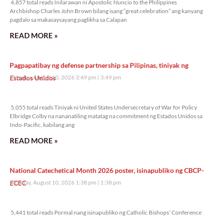
4,857 total reads Inilarawan ni Apostolic Nuncio to the Philippines
Archbishop Charles John Brown bilang isang “great celebration” ang kanyang
pagdalo sa makasaysayang paglikha sa Calapan
READ MORE »
Pagpapatibay ng defense partnership sa Pilipinas, tiniyak ng
Estados Unidos
Monday, August 10, 2026 3:49 pm
3:49 pm
5,055 total reads
5,055 total reads Tiniyak ni United States Undersecretary of War for Policy
Elbridge Colby na nananatiling matatag na commitment ng Estados Unidos sa
Indo-Pacific, kabilang ang
READ MORE »
National Catechetical Month 2026 poster, isinapubliko ng CBCP-
ECEC
Monday, August 10, 2026 1:38 pm
1:38 pm
5,441 total reads
5,441 total reads Pormal nang isinapubliko ng Catholic Bishops’ Conference