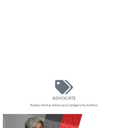
16,339 total reads
16,339 total reads Hinimok ni Pope Leo XIV ang mga mananampalataya na
muling tuklasin ang tunay na diwa ng panalangin sa gitna ng lumalawak na
impluwensya
READ MORE »
Pope Leo, magsasagawa ng 11-araw na apostolic journey
Thursday, August 6, 2026 11:03 am
11:03 am
7,875 total reads
7,875 total reads Magsasagawa si Pope Leo XIV ng 11-araw na Apostolic
Journey sa Uruguay, Argentina, at Peru mula Nobyembre 6 hanggang 17, ayon
sa inanunsyo
READ MORE »