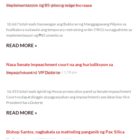
implementasyon ng 85-pisong wage increase
Thursday, August 6, 2026 2:18 pm
2:18 pm
10,667 total reads
10,667 total reads Nanawagan ang Bukluran ng Manggagawang Pilipino sa
hudikatura na bawiin ang temporary restraining order (TRO) na nagpahinto sa
implementasyon ng ₱85 umento sa
READ MORE »
Nasa Senate impeachment court na ang hurisdiksyon sa
impeachment ni VP Duterte
Thursday, August 6, 2026 1:58 pm
1:58 pm
16,455 total reads
16,455 total reads Iginiit ng House prosecution panel sa Senate Impeachment
Court na dapat dinggin at pagpasyahan ang impeachment case laban kay Vice
President Sara Duterte
READ MORE »
Bishop Santos, nagbabala sa matinding panganib ng Pax Silica