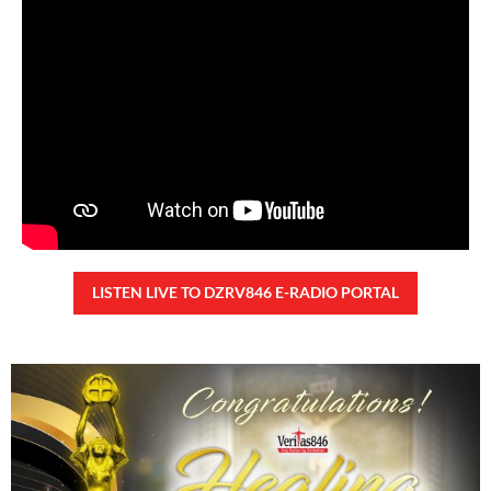
Monday, August 10, 2026 7:00 am
7:00 am
24,193 total reads
24,193 total reads Mga Kapanalig, ikinalulungkot ng Malacañang ang insidente
ng pangungutya ng ilang estudyante kay Pangulong Bongbong Marcos Jr
noong bumisita siya sa Davao City
READ MORE »
TUNAY NA KALAGAYAN NG BANSA
Saturday, August 8, 2026 7:00 am
7:00 am
79,092 total reads
79,092 total reads Kapanalig, sa ikalimang SONA ng Pangulong Ferdinand
Marcos Jr., idinetalye nito ang maraming accomplishment ng administrasyon.
Pero, nakalimutan ni PBBM na i-ulat sa
READ MORE »
CONFIDENTIAL FUND
Friday, August 7, 2026 7:00 am
7:00 am